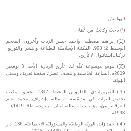
الهوامش
(
*) باحثٌ وكاتبٌ. من عُمَان.
([1]) إبراهيم مصطفى وأحمد حسن الزيات وآخرون، المعجم
الوسيط 2: 998، المكتبة الإسلاميّة للطباعة والنشر والتوزيع،
تركيا ـ استانبول، لا تأريخ.
([2]) موقع موسوعة كلّه لك، تأريخ الزيارة: الأحد، 3 نوفمبر
2009م، الساعة الخامسة والنصف عصرا، صفحة تعريف ومعنى
الهُويّة.
([3]) الفيروزآبادي، القاموس المحيط: 1347، تحقيق: مكتب
تحقيق التراث في مؤسّسة الرسالة، بإشراف: محمد نعيم
العرقسوسيّ، مؤسسة الرسالة، لبنان ـ بيروت، ط6، 1419هـ ـ
1998م.
([4]) أحمد زايد، الهويّة الوطنيّة والمسؤوليّة الاجتماعيّة: 136، دار
العين للنّشر، مصر ـ القاهرة، ط1، 1439هـ ـ 2018م.