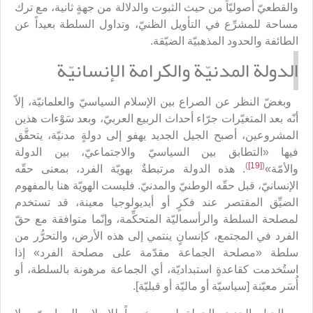
والقطعيّ أصوليّاً من حيث الثبوت والدلالة من جهةٍ ثانية، مع ترك
مساحة للمشرِّع في التأويل الظنيّ، وتداول السلطة بعيداً عن
الطائفة والحدود المذهبيّة الضيّقة.
ا
لدولة المدنيّة والكرامة الإنسانيّة
وبغضّ النظر عن الصراع بين الإسلام السياسيّ والعلمانيّة، إلاّ
أنّه بعد المتغيّرات جرّاء أحداث الربيع العربيّ، وبعد سَوْءات هذين
المشروعين، أصبح الجيل الجديد يهفو إلى دولةٍ مدنيّة، يتحقَّق
فيها «التطابق بين السياسيّ والاجتماعيّ، بين الدولة
)
[19]
(
والأمّة»
. هذه الدولة مرتبطةٌ بهويّة الفرد، بمعنى حقّه
الإنسانيّ، قبل حقّه الوطنيّ والمدنيّ. فليست الهويّة هنا بالمفهوم
الضيِّق المقتصر عند فكرٍ أو أيديولوجيا معينة، قد تستخدم
لمصلحة السلطة والرأسماليّة المتحكِّمة، وإنّما متوافقة مع حقّ
الفرد في المجتمع، كإنسانٍ ينتمي إلى هذه الأرض، والتحرُّر من
سلطة «مصلحة الجماعة مقدّمة على مصلحة الفرد» إذا
استُخدمت كقاعدةٍ استبداديّة، أي الجماعة مرهونة بالسلطة، أو
أُسَر معيّنة [سياسيّة أو ماليّة أو قبليّة].