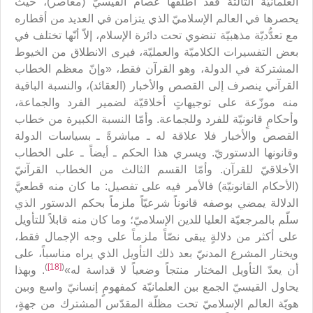
العلمانيّة الثالثة فقد أطلقها عصام القيسيّ (معاصر)، حيث
يحصرها في العالم الإسلاميّ الذي يتزامن في العديد من أقطاره
مع تعدُّديّة مذهبيّة تنضوي تحت دائرة الإسلام، إلاّ أنّها تختلف في
بعض التفسيرات الكلاميّة والعمليّة، فيرى الانطلاق من الخيوط
المشتركة في الدولة، وهو القرآن فقط، «وإنّ معظم الخطاب
القرآني ينصرف إلى القصص والأخبار (العقائد)، والنسبة الباقية
منه موزّعة على توجيهاتٍ أخلاقيّة لضمير الفرد والجماعة،
وأحكامٍ قانونيّة للفرد وللجماعة. وأمّا النسبة الكبيرة من خطاب
القصص والأخبار فلا علاقة له ـ مباشرةً ـ بسياسات الدولة
وقانونها الدستوريّ. ويسري هذا الحكم ـ أيضاً ـ على الخطاب
الأخلاقيّ للقرآن. وأمّا القسم الثالث من الخطاب القرآنيّ
(الأحكام القانونيّة) فالأمر فيه على تفصيل: ما كان منه قطعيَّ
الدلالة يمضي بوصفه قانوناً شرعيّاً ملزماً بحكم الدستور الذي
سلّم بالمرجعيّة العليا للدين الإسلاميّ؛ وما كان منه قابلاً للتأويل
على أكثر من دلالةٍ يبقى نصّاً ملزماً على وجه الإجمال فقط،
ويختار المشرع المدنيّ بعد ذلك التأويل الذي يراه مناسباً، على
)
[18]
(
أن يعدّ التأويل المختار منتجاً وضعياً لا قداسة له»
. وبهذا
يحاول القيسيّ الجمع بين العلمانيّة كمفهومٍ إنسانيّ واسع وبين
هويّة العالم الإسلاميّ تحت مظلّة المقدّس المشترك من جهةٍ،