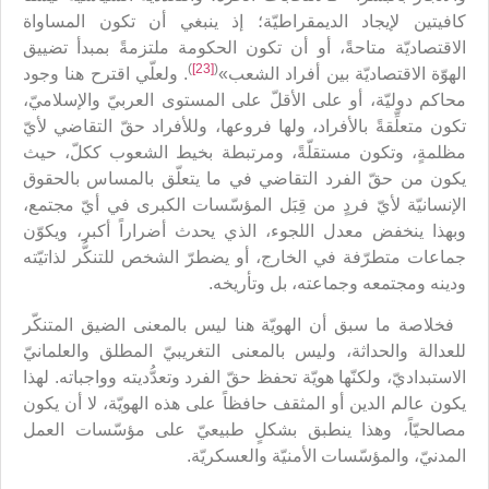
كافيتين لإيجاد الديمقراطيّة؛ إذ ينبغي أن تكون المساواة
الاقتصاديّة متاحةً، أو أن تكون الحكومة ملتزمةً بمبدأ تضييق
)
[23]
(
الهوّة الاقتصاديّة بين أفراد الشعب»
. ولعلّي اقترح هنا وجود
محاكم دوليّة، أو على الأقلّ على المستوى العربيّ والإسلاميّ،
تكون متعلِّقةً بالأفراد، ولها فروعها، وللأفراد حقّ التقاضي لأيّ
مظلمةٍ، وتكون مستقلّةً، ومرتبطة بخيط الشعوب ككلّ، حيث
يكون من حقّ الفرد التقاضي في ما يتعلّق بالمساس بالحقوق
الإنسانيّة لأيّ فردٍ من قِبَل المؤسّسات الكبرى في أيّ مجتمع،
وبهذا ينخفض معدل اللجوء، الذي يحدث أضراراً أكبر، ويكوّن
جماعات متطرّفة في الخارج، أو يضطرّ الشخص للتنكُّر لذاتيّته
ودينه ومجتمعه وجماعته، بل وتأريخه.
فخلاصة ما سبق أن الهويّة هنا ليس بالمعنى الضيق المتنكّر
للعدالة والحداثة، وليس بالمعنى التغريبيّ المطلق والعلمانيّ
الاستبداديّ، ولكنّها هويّة تحفظ حقّ الفرد وتعدُّديته وواجباته. لهذا
يكون عالم الدين أو المثقف حافظاً على هذه الهويّة، لا أن يكون
مصالحيّاً، وهذا ينطبق بشكلٍ طبيعيّ على مؤسّسات العمل
المدنيّ، والمؤسّسات الأمنيّة والعسكريّة.