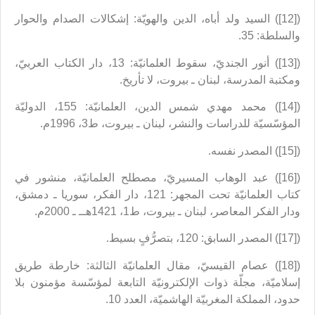
([12]) السيد ولد أباه، الدين والهويّة: إشكالات الصدام والحوار
والسلطة: 35.
([13]) أنور الجنديّ، سقوط العلمانيّة: 13، دار الكتاب العربيّ،
ومكتبة المدرسة، لبنان ـ بيروت، لا تأريخ.
([14]) محمد مهدي شمس الدين، العلمانيّة: 155، الدوليّة
المؤسّسيّة للدراسات والنشر، لبنان ـ بيروت، ط3، 1996م.
([15]) المصدر نفسه.
([16]) عبد الوهاب المسيريّ، مصطلح العلمانيّة، منشور في
كتاب العلمانيّة تحت المجهر: 121، دار الفكر، سوريا ـ دمشق،
ودار الفكر المعاصر، لبنان ـ بيروت، ط1، 1421هــ ـ 2000م.
([17]) المصدر السابق: 120، بتصرُّفٍ بسيط.
([18]) عصام القيسيّ، مقال العلمانيّة الثالثة: خارطة طريق
إسلاميّة، مجلّة ذوات الإلكترونيّة التابعة لمؤسّسة مؤمنون بلا
حدود، المملكة المغربيّة الهاشميّة، العدد 10.