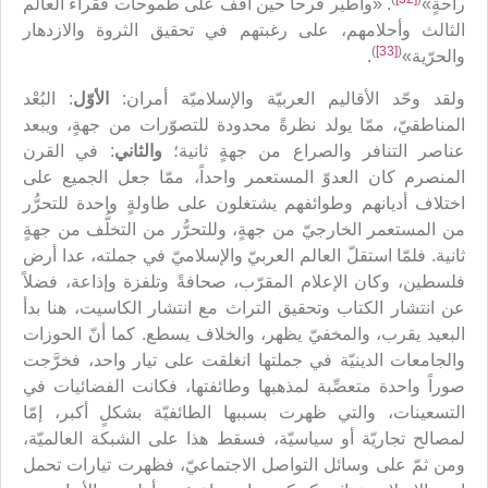
راحةٍ»
. «وأطير فرحاً حين أقف على طموحات فقراء العالم
الثالث وأحلامهم، على رغبتهم في تحقيق الثروة والازدهار
)
[33]
(
والحرّية»
.
ولقد وحّد الأقاليم العربيّة والإسلاميّة أمران:
الأوّل
: البُعْد
المناطقيّ، ممّا يولد نظرةً محدودة للتصوّرات من جهةٍ، ويبعد
عناصر التنافر والصراع من جهةٍ ثانية؛
والثاني
: في القرن
المنصرم كان العدوّ المستعمر واحداً، ممّا جعل الجميع على
اختلاف أديانهم وطوائفهم يشتغلون على طاولةٍ واحدة للتحرُّر
من المستعمر الخارجيّ من جهةٍ، وللتحرُّر من التخلُّف من جهةٍ
ثانية. فلمّا استقلّ العالم العربيّ والإسلاميّ في جملته، عدا أرض
فلسطين، وكان الإعلام المقرّب، صحافةً وتلفزة وإذاعة، فضلاً
عن انتشار الكتاب وتحقيق التراث مع انتشار الكاسيت، هنا بدأ
البعيد يقرب، والمخفيّ يظهر، والخلاف يسطع. كما أنّ الحوزات
والجامعات الدينيّة في جملتها انغلقت على تيار واحد، فخرَّجت
صوراً واحدة متعصِّبة لمذهبها وطائفتها، فكانت الفضائيات في
التسعينات، والتي ظهرت بسببها الطائفيّة بشكلٍ أكبر، إمّا
لمصالح تجاريّة أو سياسيّة، فسقط هذا على الشبكة العالميّة،
ومن ثمّ على وسائل التواصل الاجتماعيّ، فظهرت تيارات تحمل