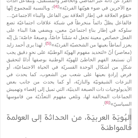
الفرد عن ذاته عبر الماضي والحاضر والمستقبل، وتتفاعل الذات
)
[4]
(
مع الآخرين في ضوء هويّتها الفرديّة»
؛ وبالنسبة للمجموع إنّها
«تقوّم العلاقة في إطار العلاقة بين الفاعل والبناء الاجتماعيّ…
فالفاعل يظلّ دائماً منخرطاً في شبكة علاقات اجتماعيّة تضع
سلوكه في إطار بناءٍ اجتماعيّ معين، ويضفي هذا البناء على
الفعل خصائص معينة تجعل له سَمْتاً خاصّاً، وصبغةً خاصّة؛ بل إنّه
)
[5]
(
يعزز أنماطاً بعينها من الشخصيّة الفرديّة»
. لهذا يرى أحمد زايد
(معاصر) أنّ «لتحديد مفهوم الهويّة الوطنيّة على نحوٍ دقيق يجب
أن نستبعد الفهم الخاطئ للهويّة الوطنية بوصفها أداةً لتحقيق
شكلٍ من أشكال الوحدة القسريّة في الحياة الاجتماعيّة، أو
فرض إرادةٍ بعينها على شعب من الشعوب، كما يحدث في
النزعات الشيفونيّة والنازيّة، أو كما يحدث من جانب بعض
الأيديولوجيات ذات الصبغة الدينيّة، التي تميل إلى إقصاء وتهميش
الجماعات المخالفة لها، وتلغي مفهوم التعدُّديّة من قاموسها
)
[6]
(
السياسيّ»
.
ا
لهُويّة العربيّة، من الحداثة إلى العولمة
فالمواطنة