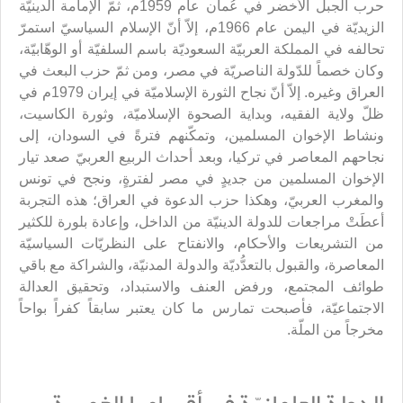
حرب الجبل الأخضر في عُمان عام 1959م، ثمّ الإمامة الدينيّة
الزيديّة في اليمن عام 1966م، إلاّ أنّ الإسلام السياسيّ استمرّ
تحالفه في المملكة العربيّة السعوديّة باسم السلفيّة أو الوهّابيّة،
وكان خصماً للدّولة الناصريّة في مصر، ومن ثمّ حزب البعث في
العراق وغيره. إلاّ أنّ نجاح الثورة الإسلاميّة في إيران 1979م في
ظلّ ولاية الفقيه، وبداية الصحوة الإسلاميّة، وثورة الكاسيت،
ونشاط الإخوان المسلمين، وتمكّنهم فترةً في السودان، إلى
نجاحهم المعاصر في تركيا، وبعد أحداث الربيع العربيّ صعد تيار
الإخوان المسلمين من جديدٍ في مصر لفترةٍ، ونجح في تونس
والمغرب العربيّ، وهكذا حزب الدعوة في العراق؛ هذه التجربة
أعطَتْ مراجعات للدولة الدينيّة من الداخل، وإعادة بلورة للكثير
من التشريعات والأحكام، والانفتاح على النظريّات السياسيّة
المعاصرة، والقبول بالتعدُّديّة والدولة المدنيّة، والشراكة مع باقي
طوائف المجتمع، ورفض العنف والاستبداد، وتحقيق العدالة
الاجتماعيّة، فأصبحت تمارس ما كان يعتبر سابقاً كفراً بواحاً
مخرجاً من الملّة.
الدولة العلمانيّة في أقسامها الخمسة