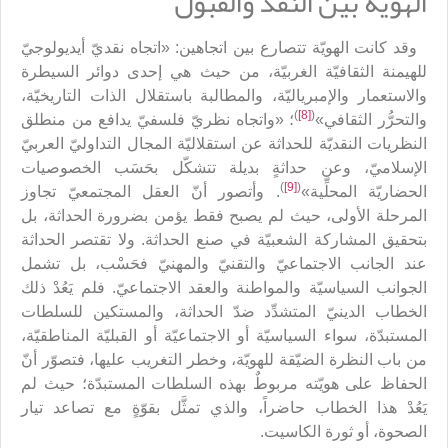
الهُويّة بين النقد والقبول
وقد كانت الهويّة تتصارع بين اتجاهين: «اتجاه نقديّ أيديولوجيّ
للهيمنة الثقافيّة الغربيّة، من حيث هي إحدى دوائر السيطرة
والاستعمار والإمبرياليّة، والمطالبة باستقلال الذات التاريخيّة،
)
[8]
(
والتحرُّر الثقافي»
؛ «واتجاه نظريّ فلسفيّ يدافع من منطلق
النظريات النقديّة للحداثة عن استقلاليّة المجال التداوليّ العربيّ
الإسلاميّ، وعن حداثةٍ بديلة تتشكّل بحَسَب الخصوصيات
)
[9]
(
الحضاريّة المحلِّية»
. وأتصور أنّ العقل المجتمعيّ تجاوز
المرحلة الأولى، حيث لم يصبح فقط يؤمن بضرورة الحداثة، بل
بتحقيق المشاركة الشعبيّة في صنع الحداثة. ولا تقتصر الحداثة
عند الجانب الاجتماعيّ والتقنيّ والمهنيّ فحَسْب، بل تشمل
الجوانب السياسيّة والمواطنة والعقد الاجتماعيّ. فلم يَعُدْ ذلك
الخطاب الدينيّ المتشدِّد ضدّ الحداثة، والمستكين للسلطات
المستبدّة، سواء السياسيّة أو الاجتماعيّة أو القبليّة المناطقيّة،
من باب النظرة الضيّقة للهويّة، وخطر التغريب عليها، فتصوّر أنّ
الحفاظ على هويّته مربوطٌ بهذه السلطات المستبدّة؛ حيث لم
يَعُدْ هذا الخطاب حاضراً، والذي تمثَّل بقوّةٍ مع تصاعد تيار
الصحوة، أو ثورة الكاسيت.