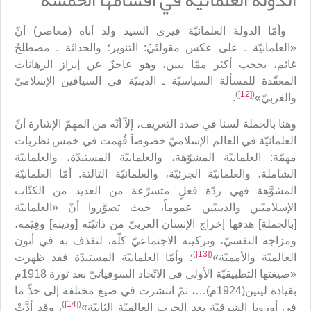
وأمّا الدولة العلمانيّة فيرى السيد ولد أباه (معاصر) أنّ
«العلمانيّة ـ على عكس مقولتَيْ: التنوير؛ والحداثة ـ مصطلحٌ
غائم، يحجب أكثر ممّا يبين، وهو عاجزٌ عن إبراز الرهانات
المعقّدة للمسألة السياسيّة ـ الدينيّة في السياقين الإسلاميّ
)
[12]
(
والغربيّ»
.
وهنا بالجملة لسنا في صدد التعريف، إلاّ أنّه من المهمّ الإشارة أنّ
العلمانيّة في العالم الإسلاميّ خصوصاً فُهمت في خمس نظريات
مهمّة: العلمانيّة المشوّهة، والعلمانيّة المستبدّة، والعلمانيّة
الشاملة، والعلمانيّة الجزئيّة، والعلمانيّة الثالثة. أمّا العلمانيّة
المشوَّهة فهي ردّة فعلٍ متسرّعة من العديد من الكتّاب
الإسلاميّين والدينيّين عموماً، حيث تصوَّروا أنّ «العلمانيّة
[بالجملة] هدفها إخراج الإنسان العربيّ من ذاتيّته [ودينه] وقِيَمه،
ومزاجه النفسيّ، وتركيبه الاجتماعيّ كلّه، لتقذف به في أتون
)
[13]
(
العالميّة والأمميّة»
؛ وأمّا العلمانيّة المستبدّة فقد ظهرت
«صيغتها التطبيقيّة الأولى في الاتّحاد السوفياتيّ بعد ثورة 1918م
بقيادة لينين(1924م)…، ثمّ انتشرت في صيغ مختلفة إلى حدٍّ ما
)
[14]
(
في أوروبا الشرقيّة بعد الحرب العالميّة الثانيّة»
، وقد أدَّتْ