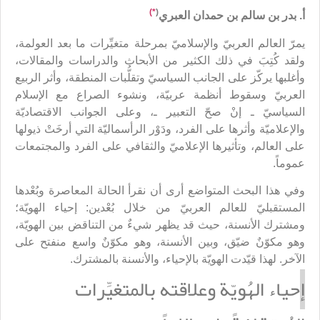
*)
(
أ. بدر بن سالم بن حمدان العبري
يمرّ العالم العربيّ والإسلاميّ بمرحلة متغيِّرات ما بعد العولمة،
ولقد كُتِبَ في ذلك الكثير من الأبحاث والدراسات والمقالات،
وأغلبها يركّز على الجانب السياسيّ وتقلُّبات المنطقة، وأثر الربيع
العربيّ وسقوط أنظمة عربيّة، ونشوء الصراع مع الإسلام
السياسيّ ـ إنْ صحّ التعبير ـ، وعلى الجوانب الاقتصاديّة
والإعلاميّة وأثرها على الفرد، ودَوْر الرأسماليّة التي أرخَتْ ذيولها
على العالم، وتأثيرها الإعلاميّ والثقافي على الفرد والمجتمعات
عموماً.
وفي هذا البحث المتواضع أرى أن نقرأ الحالة المعاصرة وبُعْدها
المستقبليّ للعالم العربيّ من خلال بُعْدين: إحياء الهويّة؛
ومشترك الأنسنة، حيث قد يظهر شيءٌ من التناقض بين الهويّة،
وهو مكوّنٌ ضيّق، وبين الأنسنة، وهو مكوّنٌ واسع منفتح على
الآخر. لهذا قيّدت الهويّة بالإحياء، والأنسنة بالمشترك.
إ
حياء الهُويّة وعلاقته بالمتغيِّرات