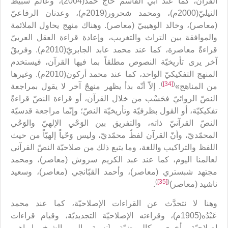
القرآن، كما عند أبي القاسم حاج حمد(2004)، وعالم سبيط
النيليّ(2000م)، ومحمد شحرور(2019م)، وعدنان الرفاعيّ
(معاصر)، وخالد الوهيبيّ (معاصر). وهناك منهج يحاول الملائمة
والموافقة بين التراث والتغريب، وإعادة قراءة العقل العربيّ
قراءةً معاصرة، كما عند محمد عابد الجابريّ(2010م). وفريقٌ
آخر يرى تأريخيّة النصوص مطلقاً بما فيها القرآن، فيستخدم
المنهج التفكيكيّ الواحد، كما عند محمد أركون(2010م). وغيرها
)
[34]
(
من المناهج»
. إلاّ أنّه بدأ يظهر منهجٌ آخر لا يقول بمراجعة
النصّ الروائيّ فحَسْب من خلال القرآن، أو قراءة النصّ قراءةً
تفكيكيّة، أو القول بظرفيّة وتأريخيّة النصّ؛ وإنّما مراجعة قدسيّة
النصّ القرآنيّ ذاته، والتفريق بين الوَحْي الإلهيّ والوَحْي
المحمّديّ، وأنّ القرآن لفظٌ محمّديّ، وليس وَحْياً إلهيّاً من حيث
اللفظ والتراكيب واللغة، وما يتبع ذلك من صلاحيّة النصّ القرآني
لعالمنا اليوم، كما عند عبد الكريم سروش (معاصر)، ومحمد
مجتهد شبستري (معاصر)، وأحمد القبّانجي (معاصر)، وسعيد
)
[35]
(
ناشيد (معاصر)
.
وهنا لا نتحدَّث عن القراءات الإصلاحيّة، كما عند محمد
عَبْدُه(1905م)، وقراءته الإصلاحيّة التجديديّة، وقيام قراءات
إصلاحيّة أخرى، كالبيوضيّة [نسبة إلى الشيخ إبراهيم