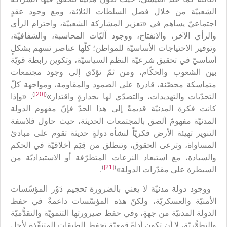
الشعبيّة من خلال فصل السلطات الثلاثة، ومع وجود عقدٍ
اجتماعيّ يساهم في «تعزيز المشاركة الشعبيّة، واحترام الرأي
والرأي الآخر، والانفتاح، ووجود آليّات المحاسبة، والشفافيّة،
وتوفير الاحتياجات الأساسيّة للمواطن؛ كلّها عناصر تسهم بشكلٍ
أساسيّ في تحقيق شرعيّة النظم السياسيّة، وتكوين رابطة قويّة
بين الشعوب والحكّام، ومن ثمّ تؤدّي إلى وجود مجتمعات
متماسكة محصّنة، قادرة على الصمود والمقاومة، ومواجهة كلّ
)
[20]
(
التحدّيات والتهديدات، والتصدّي لها بجدارةٍ واقتدار»
. «وإذا
كانت فكرة المدنيّة قديمةً إلى هذا الحدّ فإنّ مفهوم الدولة
المدنيّة مفهومٌ ألصق بالمجتمعات الحديثة، حيث حاول فلاسفة
التنوير تهيئة الأرض فكريّاً لنشأة دولةٍ حديثة تقوم على مبادئ
المساواة، وترعى الحقوق، وتنطلق من قِيَم أخلاقيّة في الحكم
والسيادة، مع استبعاد النزعات المتطرّفة أو الاستبداديّة من
)
[21]
(
السيطرة على مقدّرات الدولة»
.
ووجود دولة مدنيّة لا يعني بالضرورة تحجيم دَوْر المؤسّسات
الأمنيّة والعسكريّة، ولكنّ هذه المؤسّسات داعمةٌ في حفظ
الدولة المدنيّة من جهةٍ، وفي حفظ صيرورتها التنمويّة والتقدُّميّة
والتطوُّريّة، لا أن تكون أداةً قمعيّة تحفظ الطبقات المتنفّذة لأجل