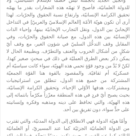
والجيل الجديد بالجملة ليس خصماً للإسلام السياسيّ، ولا
للدولة العلمانيّة، فأصبح لا تهمّه هذه الشعارات بقدر ما يهمّه
تحقيق الكرامة الإنسانيّة، وارتفاع نسبة الحقوق والحرّيات. لهذا
أرى أن تكون هويّة الأمّة [العالم الإسلاميّ والعربيّ] في التداخل
الإيجابيّ بين الدول، ونقل التجارب الإيجابيّة بينها، وإحياء الذات
الإنسانيّة بين هذه الدول، مع صيانة الحقوق والحرّيات، وفي
المقابل وقف التدخُّل السلبيّ في شؤون الغير، مع وقف أيّ
شكلٍ من أشكال الحروب والعنف والتطرّف. وبطبيعة الحال لا
يمكن ذكر بعض الطرق العمليّة في ذلك في مبحثٍ صغير كهذا،
لكنْ لا بُدَّ من وجود قوّةٍ تحمي هذه الهويّة، سواء كانت سياسيّة أم
عسكريّة أم ثقافيّة. والمقصود بالقوة هنا القوّة الجمعيّة
المشتركة من جميع هذه الدول، تنطلق من استراتيجيات
ومشتركات، هدفها الأوّلي الإحياء، وتحقيق الكرامة الإنسانيّة،
بحيث يصبح أيّ فردٍ في هذه المنطقة معزّزاً مكرّماً بانتمائه إلى
هذه الهويّة، والتي تحافظ على دينه ومذهبه وفكره وإنسانيته
على حدٍّ سواء، دون تفريقٍ بين أحد.
وأمّا هويّة الدولة فهي الانطلاق إلى الدولة المدنيّة، والتي تقترب
من الدولة العلمانيّة الجزئيّة كما عند المسيريّ، أو العلمانيّة
الثالثة كما عند القيسيّ، حيث تكون مدنيّةً تتحقّق فيها الشراكة