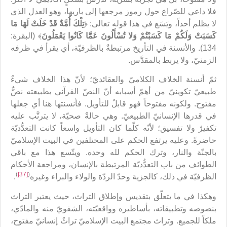
فلا داعي للصّراع حول رموز مرجعها إلى باريها، وهو العدل الذي
لا يظلم أحداً، ويَسَع في هذا قوله تعالى: ﴿
تِلْكَ أُمَّةٌ قَدْ خَلَتْ لَهَا مَا
كَسَبَتْ وَلَكُمْ مَا كَسَبْتُمْ وَلا تُسْأَلُونَ عَمَّا كَانُوا يَعْمَلُونَ
﴾ (البقرة:
134). والأنسنة في التأريخ مرتبطةٌ بالظرفيّة، أي يقرأ في ظرفه
الزمنيّ، ولا يربط بالمقدَّس.
ثمّ أنسنة الخلاف الكلاميّ والعقائديّ؛ لأنّ هذا الخلاف شيءٌ
طبيعيّ تكوينيّ من أهمّ أسبابه أنّ النصّ القرآني بطبيعته نصٌّ
مفتوح. ولكونه مفتوحاً فهو قابلٌ للتأويل. فأنسنتها هنا أي جعلها
في قدرها الإنسانيّ الطبيعيّ. وهي حالةٌ صحيّة، لا يترتَّب عليه
تكفيرٌ ولا تفسيق؛ لأنّه كلّما كان التأويل واسعاً كانت التعدُّديّة
حاضرةً. وعليه يرتفع الحكم على المختلفين في البيت الإسلاميّ
بالجنّة والنار، وترك الحكم لله وحده. ويتّسع هذا مع باقي
الطوائف من باب التعدُّديّة المرتبطة بالإنسان، ومراجعة الأحكام
)
[37]
(
الظرفيّة في ذلك، كالجزية وحدّ الردّة والولاء والبراء وغيره
.
وهكذا في ما يتعلّق بتقديس وإطلاق التراث، حيث يعتبر التراث
بنصوصه وتطبيقاته، بأساطيره وواقعيّته، الشفويّ منه والمادّي،
ملكاً للجميع. وتراث مجتمع البيت الإسلاميّ تراثٌ إنسانيّ مفتوح،