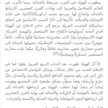
وظهرت الهويّة في الغرب مرتبطةً بالحداثة، بينما تأخّرت في
العالم الإسلاميّ والعربيّ إلى نهايات القرن العشرين كارتباطٍ
بالحداثة وانفتاحٍ لها. ويرجع محمد أركون(2010م)، في كتابه
الإنسانيّة والإسلام، تأخُّرها إلى «أنّ السبب الأساسيّ في إخفاق
ديناميكيّة التحديث العربيّة يرجع إلى حاجز الدفاع عن الهويّة
الذي أنتجته أيديولوجيا الكفاح ضدّ الاستعمار والهيمنة الغربيّة،
فهذه الأيديولوجيا وإنْ كانت مشروعة سياسيّاً فإنّها شكّلت عائقاً
جوهريّاً دون تحديث المجتمعات الإسلاميّة، بتحويلها الحداثة إلى
خصمٍ حضاريّ، تتعين محاربته ثقافيّاً وفكريّاً، مثلما تمّت محاربة
)
[7]
(
المستعمر عسكريّاً وسياسيّاً»
.
إلاّ أنّ الهويّة ظهرت بعد أحداث الربيع العربيّ بقوّةٍ؛ لما في
الإعلام الجديد من خلال شبكات وسائل التواصل الاجتماعيّ من
دَوْرٍ كبير في رفع مستوى التدافع الفكريّ والدينيّ والمدنيّ، بكلّ
حرّيةٍ وأريحيّة، وهذا سيؤثِّر بشكلٍ طبيعيّ على المجتمع وهويته،
إيجاباً أم سلباً. لهذا انتقلت الهويّة من ارتباطها بالحداثة إلى
الارتباط بالعولمة أو الكوكبة والأصالة في نهاية القرن العشرين
إلى ارتباطها اليوم بالمواطنة والدولة المدنيّة والأنسنة والحرّيات.