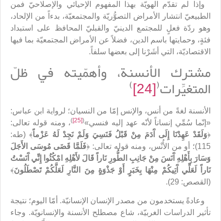
وإذا لم تقدّم الهويّة بهذا المفهوم الإحيائي والإصلاحيّ فمن
الطبيعيّ انتشار الأمراض التصوُّريّة والمجتمعيّة، بدءاً من الإلحاد،
وهو ردّة فعلٍ للمجتمع الدينيّ والقبليّ المحافظ على استبداد
فئةٍ، وحمايتها باسم الدين، فضلاً عن الأمراض المجتمعيّة بما فيها
الاقتصاديّة، التي أشَرْنا إلى بعضها سلفاً.
مشترك الأنسنة، وأهمّيته في ظلّ
)
(
المتغيِّرات
[24]
الأنسنة لغةً من أنس، والإنس إمّا من النسيان؛ لرواية ابن عباس:
)
[25]
(
«إنّما سُمِّي إنساناً لأنّه عهد إليه فنسي»
، ومنه قوله تعالى:
﴿
وَلَقَدْ عَهِدْنَا إِلَى آَدَمَ مِنْ قَبْلُ فَنَسِيَ وَلَمْ نَجِدْ لَهُ عَزْماً
﴾ (طه:
115)؛ أو من الأُنْس، ومنه قوله تعالى: ﴿
فَلَمَّا قَضَى مُوسَى الأَجَلَ
وَسَارَ بِأَهْلِهِ آَنَسَ مِنْ جَانِبِ الطُّورِ نَاراً قَالَ لأَهْلِهِ امْكُثُوا إِنِّي آَنَسْتُ
نَاراً لَعَلِّي آَتِيكُمْ مِنْهَا بِخَبَرٍ أَوْ جَذْوَةٍ مِنَ النَّارِ لَعَلَّكُمْ تَصْطَلُونَ
﴾
(القصص: 29).
وعادةً يستخدمون من مصدر الإنسان الإنسانيّة. أمّا اليوم؛ نتيجة
تأثير الدراسات الغربيّة، شاع مصطلح الأنسنة والإنسانويّة. وجاء