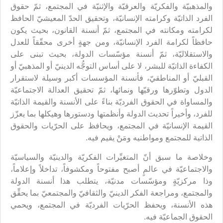
والمذهبيّة والفكريّة والعرقيّة والإثنيّة في المجتمع، ثمّ حقوق
الفرد الذاتيّة وكرامته الإنسانيّة، وتحقيق الحدّ المعيشيّ الحافظ
لكرامته ومكانته في المجتمع، ثمّ أنسنة القانون، بحيث يكون
حافظاً لكرامة الفرد الإنسانيّة، ومن جهةٍ أخرى محقّقاً للعدل
والاستقلاليّة، ثمّ أنسنة مؤسّسات الدولة، بحيث تبنى على
الكفاءة الذاتيّة للبشر، لا على أساس التوجُّه الدينيّ أو المذهبيّ أو
القبليّ أو المناطقيّ، فأنسنة المؤسسات أكبر وسيلة لاستقرار
الدول وتطوّرها ورقيّها ونمائها، ثمّ تحقيق العدالة الاجتماعيّة
والمساواة في الحقوق الفرديّة بناءً على الأنسنة والقيمة الذاتيّة
للفرد، وأخيراً تحديث الدولة وأنظمتها ودستورها وهيكلها بما يعزّز
القيمة الإنسانيّة في المجتمع، ويحافظ على الحرّيات والحقوق
الذاتية للمجتمع ومواطنيه ومَنْ يقيم فيه.
وخلاصة ما سبق أنّ المتغيِّرات الفكريّة والدينيّة والسياسيّة
والاجتماعيّة في عالمٍ أصبح مفتوحاً ومكشوفاً، تداخلاً وإعلاماً،
وذا مركزيّةٍ ومؤسّسات مدنيّة، يتطلب هذا أنسنة الدولة
والمجتمع، ومراجعة الفكر الدينيّ والثقافيّ والمجتمعيّ بما يحقِّق
هذه الأنسنة، ويحفظ الحرّيات الفرديّة في المجتمع، ويحمي
الحقوق الجماعيّة فيه.