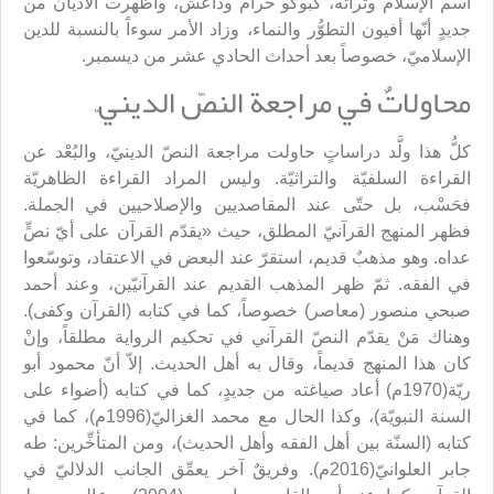
اسم الإسلام وتراثه، كبوكو حرام وداعش، وأظهرت الأديان من
جديدٍ أنّها أفيون التطوُّر والنماء، وزاد الأمر سوءاً بالنسبة للدين
الإسلاميّ، خصوصاً بعد أحداث الحادي عشر من ديسمبر.
محاولاتٌ في مراجعة النصّ الدينيّ
كلُّ هذا ولَّد دراساتٍ حاولت مراجعة النصّ الدينيّ، والبُعْد عن
القراءة السلفيّة والتراثيّة. وليس المراد القراءة الظاهريّة
فحَسْب، بل حتّى عند المقاصديين والإصلاحيين في الجملة.
فظهر المنهج القرآنيّ المطلق، حيث «يقدّم القرآن على أيّ نصٍّ
عداه. وهو مذهبٌ قديم، استقرّ عند البعض في الاعتقاد، وتوسّعوا
في الفقه. ثمّ ظهر المذهب القديم عند القرآنيّين، وعند أحمد
صبحي منصور (معاصر) خصوصاً، كما في كتابه (القرآن وكفى).
وهناك مَنْ يقدّم النصّ القرآني في تحكيم الرواية مطلقاً، وإنْ
كان هذا المنهج قديماً، وقال به أهل الحديث. إلاّ أنّ محمود أبو
ريّة(1970م) أعاد صياغته من جديدٍ، كما في كتابه (أضواء على
السنة النبويّة)، وكذا الحال مع محمد الغزاليّ(1996م)، كما في
كتابه (السنّة بين أهل الفقه وأهل الحديث)، ومن المتأخِّرين: طه
جابر العلوانيّ(2016م). وفريقٌ آخر يعمِّق الجانب الدلاليّ في