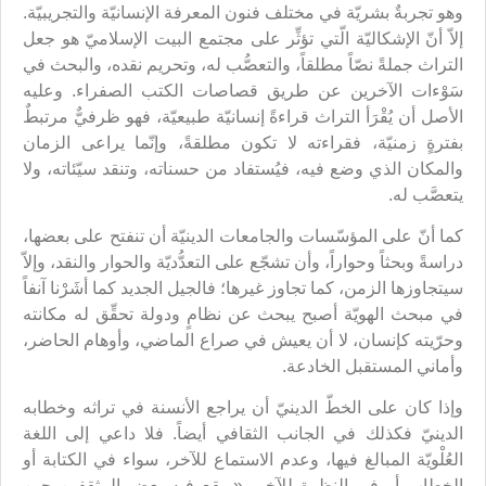
وهو تجربةٌ بشريّة في مختلف فنون المعرفة الإنسانيّة والتجريبيّة.
إلاّ أنّ الإشكاليّة الّتي تؤثِّر على مجتمع البيت الإسلاميّ هو جعل
التراث جملةً نصّاً مطلقاً، والتعصُّب له، وتحريم نقده، والبحث في
سَوْءات الآخرين عن طريق قصاصات الكتب الصفراء. وعليه
الأصل أن يُقْرَأ التراث قراءةً إنسانيّة طبيعيّة، فهو ظرفيٌّ مرتبطٌ
بفترةٍ زمنيّة، فقراءته لا تكون مطلقةً، وإنّما يراعى الزمان
والمكان الذي وضع فيه، فيُستفاد من حسناته، وتنقد سيّئاته، ولا
يتعصَّب له.
كما أنّ على المؤسّسات والجامعات الدينيّة أن تنفتح على بعضها،
دراسةً وبحثاً وحواراً، وأن تشجّع على التعدُّديّة والحوار والنقد، وإلاّ
سيتجاوزها الزمن، كما تجاوز غيرها؛ فالجيل الجديد كما أشَرْنا آنفاً
في مبحث الهويّة أصبح يبحث عن نظامٍ ودولة تحقِّق له مكانته
وحرّيته كإنسان، لا أن يعيش في صراع الماضي، وأوهام الحاضر،
وأماني المستقبل الخادعة.
وإذا كان على الخطّ الدينيّ أن يراجع الأنسنة في تراثه وخطابه
الدينيّ فكذلك في الجانب الثقافي أيضاً. فلا داعي إلى اللغة
العُلْويّة المبالغ فيها، وعدم الاستماع للآخر، سواء في الكتابة أو
الخطاب أو في النظرة للآخر. «ويقع فيه بعض المثقفين حين