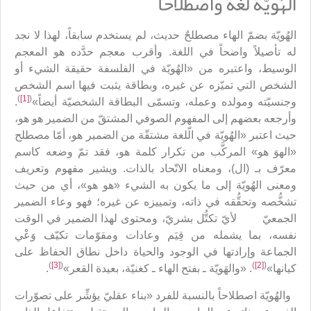
الهُويّة لغةً واصطلاحاً
الهُويّة بضمّ الهاء مصطلحٌ حديث، لم يستخدم سابقاً، لهذا لا نجد
له تأصيلاً واضحاً في اللغة. وأقرب معجم حدَّده هو المعجم
الوسيط، واعتبره من «الهُويّة في الفلسفة حقيقة الشيء أو
الشخص التي تميّزه عن غيره، وبطاقة يثبت فيها اسم الشخص
)
[1]
(
وجنسيّته ومولده وعمله، وتسمّى البطاقة الشخصيّة أيضاً»
.
وأرجعه بعضهم إلى المفهوم الصوفي المشتقّ من الضمير هو هو،
حيث اعتبر «الهُويّة في الّلغة مشتقّة من الضمير هو، أمّا مصطلح
«الهوَ هو» المركَّب من تكرار كلمة هو، فقد تمّ وضعه كاسم
معرّف بـ (ال)، ومعناه الاتّحاد بالذات. ويشير مفهوم وتعريف
ومعنى الهُويّة إلى ما يكون به الشيء «هو هو»، أي من حيث
تشخُّصه وتحقُّقه في ذاته، وتمييزه عن غيره؛ فهو وعاء الضمير
الجمعيّ لأيّ تكتُّل بشريّ، ومحتوى لهذا الضمير في الوقت
نفسه، بما يشمله من قِيَم وعادات ومقوّمات تكيّف وَعْي
الجماعة وإرادتها في الوجود والحياة داخل نطاق الحفاظ على
)
[3]
(
)
[2]
(
كيانها»
. «والهَويّة ـ بفتح الهاء ـ كغنيّة، بعيدة القعر»
.
والهُويّة اصطلاحاً بالنسبة للفرد «بناء عقليّ يؤشِّر على تصوّرات