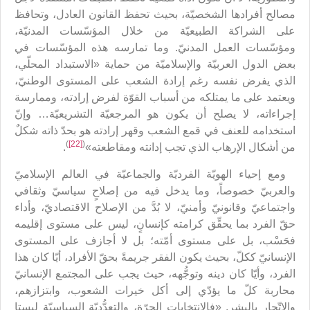
مصالح أفرادها الشخصيّة، بحيث تحفظ القانون العادل، وتحافظ
على الشراكة الطبيعيّة من خلال المؤسّسات المدنيّة،
ومؤسّسات العمل المدنيّ. وما تمارسه هذه المؤسّسات في
بعض الدول العربيّة والإسلاميّة من حماية «الاستبداد المحلّي،
الذي يفرض نفسه رغم إرادة الشعب على المستوى الوطنيّ،
ويعتمد على ما يمتلكه من أسباب القوّة لفرض إرادته، وممارسة
إجراءاته، لا يصلح أن يكون هو المرجعيّة التشريعيّة… وإنّ
استخدامه للعنف في قمع الشعب وقهر إرادته هو بحدّ ذاته شكلٌ
)
[22]
(
من أشكال الإرهاب الذي تجب إدانته ومقاطعته»
.
ومع إحياء الهويّة الفرديّة والجماعيّة في العالم الإسلاميّ
والعربيّ خصوصاً، وما يدخل فيه من إصلاحٍ سياسيّ وثقافي
واجتماعيّ وقانونيّ وأمنيّ، لا بُدَّ من الإصلاح الاقتصاديّ، وأداء
حقّ الفرد بما يحقِّق كرامته كإنسانٍ، ليس على مستوى إقليمه
فحَسْب، بل على مستوى أمّته؛ بل لا أجازف على المستوى
الإنسانيّ ككلّ، بحيث يكون الفقر جريمةً بحقّ الأفراد، أيّا كان هذا
الفرد، وأيّا كان دينه وتوجُّهه، حيث يجب على المجتمع الإنسانيّ
محاربة كلّ ما يؤدّي إلى أكل خيرات الشعوب، وابتزازهم،
والاتّجار بالبشر. «فالانتخابات الحرّة، والتعدُّديّة السياسيّة ليستا