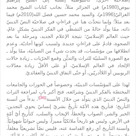
بيوض(1980م) في الجزائر مثلاً، بجانب كتابات الشيخ محمد
الغزاليّ(1996م)، والسيد محمد حسين فضل الله(2010م) فيما
بعد مثلاً؛ وإنما نتحدَّث هنا عن قراءاتٍ في صلاحيّة النصّ الدينيّ
ذاته، ممّا يولّد حالةً من التشظّي في الفكر الدينيّ بشكلٍ عامّ،
حيث العالم الإسلاميّ؛ نتيجة الإعلام الجديد، ومرحلة ما بعد
الصحوة، قادمٌ على قراءاتٍ جديدة. ولسبب كونها أحاديّة، وعدم
انطلاقها من مؤسّسات، قد يحدث شيءٌ من الضبابيّة، ممّا يولّد ـ
مع الصورة السلبيّة للتراث والتديُّن وقمع الحرّيات ـ زيادة حالات
الإلحاد في العالم الإسلاميّ، أو على الأقلّ زيادة معدّلات
الربوبيين أو اللاأدريّين، أو حتّى النفاق الدينيّ والعقائديّ.
لهذا على المؤسّسات الدينيّة، وخصوصاً في الحوزات والجامعات
المختصّة بالفكر الدينيّ وشرائعه، فتح أكبر بابٍ لمراجعة التراث
)
[36]
(
والنصّ الدينيّ الذي يتولّد من خلال الأنسنة
، بدءاً من أنسنة
التأريخ؛ فتأريخ هذه الأمّة تأريخٌ بشريّ إنسانيّ يحوي النجدين:
الخير والشر، الصواب والخطأ، الإيجاب والسلب، كتأريخ أيّ أمّةٍ
في الأرض، وليس هو تاريخاً ملائكيّاً مميزاً، وليس حيوانيّاً شهوانيّاً.
وأنسنة التأريخ أي رفع القداسة عنه، فليس نصّاً تشريعيّاً مغلقاً،
ولا مفتوحاً، بل هي تجربةٌ بشريّة، تدرس بشكلٍ أكاديميّ لا أكثر.