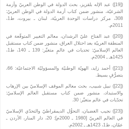
([19]) عبد الإله بلقزيز، بحث الدولة في الوطن العربيّ وأزمة
الشرعيّة، منشور ضمن كتاب أزمة الدولة في الوطن العربيّ:
308، مركز دراسات الوحدة العربيّة، لبنان ـ بيروت، ط1،
2011م.
([20]) عبد الفتاح عليّ الرشدان، معالم التغيير المتوقّعة في
المنطقة العربيّة بعد احتلال العراق، منشور ضمن كتاب مستقبل
العالم الإسلاميّ: تحديات في عالمٍ متغيِّر: 139 ـ 140، ط1،
1425هـ ـ 2004م.
([21]) أحمد زايد، الهويّة الوطنيّة والمسؤوليّة الاجتماعيّة: 66،
بتصرُّفٍ بسيط.
([22]) نبيل شبيب، بحث معالم الموقف الإسلاميّ بين الإرهاب
والاستبداد، منشور ضمن كتاب مستقبل العالم الإسلاميّ:
تحدّيات في عالم متغيِّر: 30.
([23]) نجيب الغضبان، التحوُّل الديمقراطيّ والتحدّي الإسلاميّ
في العالم العربيّ [1980 ـ 2000م]: 20، دار المنار، الأردن ـ
عمّان، ط1، 1423هـ ـ 2002م.