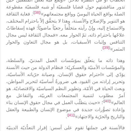
تدور مناقشتهم حول قضايا فلسفيّة أو شبه فلسفيّة مقطوعة
)
[38]
(
الصلة بواقع الحياة اليوميّ وواقع مجتمعاتهم»
. فغاية الثقافة
هو التنوير والإصلاح والأنسنة، وهذا لا يتحقَّق إلاّ باحترام المختلف،
والاستماع إليه، وإنْ رأيته متخلِّفاً رجعيّاً ماضويّاً؛ فهذه إسقاطاتٌ
علاجُها باحترام ذاته، ثمّ الحوار معه. «فمجال الثقافة ليس مجال
التنافس وإثبات الأسبقيات، بل هو مجال التعاون والحوار
)
[39]
(
المثمر»
.
وهذا ذاته ما يتعلّق بمؤسّسات العمل المدنيّ، والسلطة،
والمؤسّسات الأمنيّة والعسكريّة؛ فنظام الدولة من حيث الأنسنة
يؤدّي إلى «احترام حقوق الإنسان، وصيانة حرّياته الأساسيّة،
وتحرير إرادته من القيود. هي ضرورةٌ أساسيّة لتحرير المواطن،
وبعث الحياة في الأمّة، وتطوير النظم السياسيّة والاقتصاديّة. هو
أمرٌ مطلوب لتنمية المجتمعات العربيّة، والتفاعل مع
)
[40]
(
العالم»
؛ «حيث يتطلّب العمل في مجال حقوق الإنسان بناء
وإعادة تصوُّرات جديدة في موضوع الإنسان والطبيعة والعقل
)
[41]
(
والتاريخ والحرّية والاجتهاد»
.
فالأنسنة في جملتها تقوم على أسس: إقرار التعدُّديّة الدينيّة