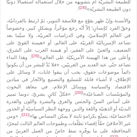
للطبيعة البشريّة أم بتشويهه من خلال استعماله استعمالاً دونيّاً
)
[28]
(
دون الطبيعة البشريّة»
.
والأنسنة وإنْ ظهر بقوّةٍ مع فلاسفة التنوير، ثمّ ارتبط بالفردانيّة،
وحقّ الفرد كإنسانٍ؛ إلاّ أنّه رجع مؤخّراً، وبشكلٍ كبير، وخصوصاً
في العالم الإسلاميّ، وفي الدراسات العربيّة، ولا سيَّما بعد
تصاعد الإمبرياليّة الغربيّة على العالم، أو «هيمنة القويّ على
الضعيف، والغنيّ على الفقير، أو هيمنة الغرب على الشرق،
)
[29]
(
وأعلى من هذا الهيمنة الأمريكيّة على العالم»
. وهذا النداء
تصاعد حتّى عند العديد من الغربيّين، «فلا بُدَّ للبشر من أن يكونوا
دائماً موضوعات حقوق، يجب أن يبقوا غايات، لا وسائل على
الإطلاق، لا أشياء قابلة للتسليع والتصنيع والاتّجار في ميادين
الاقتصاد والسياسة ووسائل الإعلام، في معاهد البحوث
)
[30]
(
والمؤسّسات الصناعيّة»
، «فكلّ كائنٍ بشريّ، دونما تمييز
على أساس السنّ والجنس والعرق والبشرة واللون والقدرة
البدنيّة أو الذهنيّة واللغة والدين ووجهة النظر السياسيّة أو الجذور
)
[31]
(
الاجتماعيّة، يتمتَّع بكرامةٍ ثابتة لا يمكن المساس بها»
، «ومن
غير الأخلاقيّ حقّاً إقصاء تطلّعات وطموحات العالم الثالث لمجرّد
المحافظة على ما يوفّره نمط خاصّ من العمل الغربيّ من
)
[32]
(