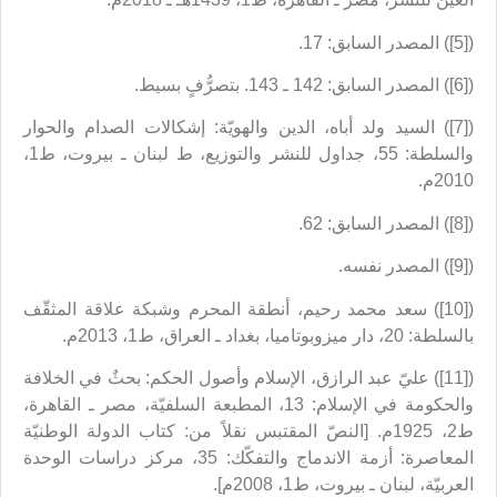
([5]) المصدر السابق: 17.
([6]) المصدر السابق: 142 ـ 143. بتصرُّفٍ بسيط.
([7]) السيد ولد أباه، الدين والهويّة: إشكالات الصدام والحوار
والسلطة: 55، جداول للنشر والتوزيع، ط لبنان ـ بيروت، ط1،
2010م.
([8]) المصدر السابق: 62.
([9]) المصدر نفسه.
([10]) سعد محمد رحيم، أنطقة المحرم وشبكة علاقة المثقّف
بالسلطة: 20، دار ميزوبوتاميا، بغداد ـ العراق، ط1، 2013م.
([11]) عليّ عبد الرازق، الإسلام وأصول الحكم: بحثٌ في الخلافة
والحكومة في الإسلام: 13، المطبعة السلفيّة، مصر ـ القاهرة،
ط2، 1925م. [النصّ المقتبس نقلاً من: كتاب الدولة الوطنيّة
المعاصرة: أزمة الاندماج والتفكّك: 35، مركز دراسات الوحدة
العربيّة، لبنان ـ بيروت، ط1، 2008م].