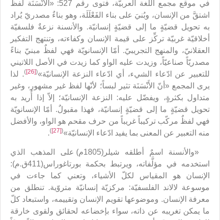
في موقع مجمع اللغة العربيّة، فتوى رقم 527: «الأَنْسَنَة لفظ
اشتقَّ من الإنسان، وبُنيَ على بناء الفَعْلَلَة، وهو بناءٌ مصدريّ يُراد
به تحويل قضيّةٍ ما إلى قضيّةٍ إنسانيّة. والأنسنة نزعةٌ فلسفيّة
أخلاقيّة غربيّة تركِّز على قيمة الإنسان وكفاءته، وتنتهج التفكير
العقلانيّ، والمنهج التجريبيّ. أمّا الإنسانويّة فهي لفظٌ مبنيّ بناءً
مصدريّاً صناعيّاً، وزيدت عليه الواو كما زيدت في الأصل اللاتيني
)
[26]
(
للتعبير عن ادّعاء الشيء، أي ادّعاء النزعة الإنسانيّة»
. لذا
يرى المجمع «أنّ الأَنْسَنَة تثير لبساً؛ لأنّها لفظ غير مشهور، وغير
متداول بكثرةٍ، ويفضّل عليه: النزعة الإنسانيّة؛ إلاّ إذا أُريد به
تحويل قضيّةٍ ما إلى قضيّةٍ إنسانيّة، فهذا مقبولٌ. أمّا الإنسانويّة
فهي لفظٌ مركّب تركيباً غريباً من حرف مقحم هو الواو، والأفضل
)
[27]
(
منه التعبير عن المعنى بما يفيد ادّعاء الإنسانيّة»
.
«والأنسنة اسمٌ أطلقه شيلر(1805م) على المذهب الذي
استخدمه في مؤلَّفاته، ويرتبط بحكمة بورتاغوراس(411ق.م):
الإنسان هو المقياس لكلّ الأشياء، وتعني كما جاءت في
موسوعة لالاند الفلسفيّة: مركزيّة إنسانيّة متروّية. تنطلق من
معرفة الإنسان. وموضوعها تقويم الإنسان وتقييمه، واستبعاد كلّ
ما يمكن تغريبه عن ذاته، سواء بإخضاعه لحقائق ولقوى خارقة