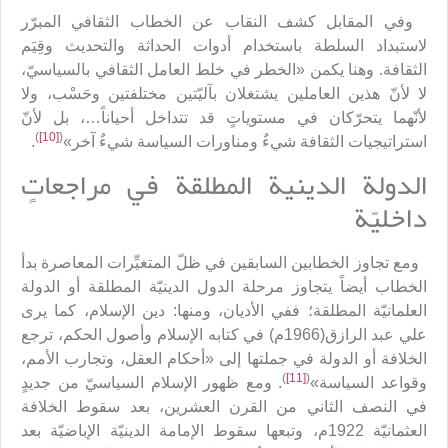
وفي المقابل كشف النقاب عن الخطاب الثقافي المبرّر
لاستبداد السلطة باستخدام أدوات الحداثة والتحديث وقِيَم
الثقافة. وهنا يكمن «الخطر في خلط العامل الثقافي بالسياسيّ،
لا لأنّ هذين العاملين يشتغلان بآليّتين مختلفتين وحَسْب، ولا
لأنّهما يتحرّكان في مستوياتٍ قد تتداخل أحياناً…، بل لأنّ
)
[10]
(
استراتيجيات الثقافة شيءٌ ومناورات السياسة شيءٌ آخر»
.
الدولة الدينية المطلقة في مراجعاتٍ
داخليّة
ومع تجاوز الخطابين السابقين في ظلّ المتغيِّرات المعاصرة بدأ
الخطاب أيضاً يتجاوز مرحلة الدول الدينيّة المطلقة أو الدولة
العلمانيّة المطلقة؛ ففي الأديان، ومنها: دين الإسلام، كما يرى
علي عبد الرازق(1966م) في كتابه الإسلام وأصول الحكم، ترجع
الخلافة أو الدولة في جملتها إلى «أحكام العقل، وتجارب الأمم،
)
[11]
(
وقواعد السياسة»
. ومع ظهور الإسلام السياسيّ من جديدٍ
في النصف الثاني من القرن العشرين، بعد سقوط الخلافة
العثمانيّة 1922م، وتبعها سقوط الإمامة الدينيّة الإباضيّة بعد