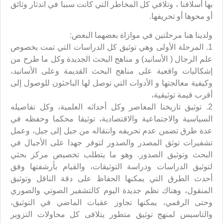
بها أسلافنا ، وتلافي كل المخاطر التي كانت سببا في اندثار وثائق
أو محوها أو تحريفها.
ولدينا هنا مرحلتين في موازاة بعضهما البعض:
1. المرحلة الأولى وهي توثيق كل الدراسات التي تمت بخصوص
علم الرجال ( الأسانيد) و مناهج البحث الجديدة وكل ما طرح من
إشكاليات واقعية على مناهج البحث القديمة وعلى الأسانيد،
وكيفية معالجتها و الأدوات التي توصل لها الباحثون للوصول إلى
أقرب قيمة توثيقية،
2. توثيق تاريخنا المعاصر وكل أحداثه العلمية، وكل تفاصيله
السياسية والاجتماعية والاقتصادية، توثيقا محكما وحفظه في
عدة طرق تضمن عدم تحريفه وانتقاله من جيل إلى جيل، وعمل
تشفيرات توثق المصدر والصدور لتوفر جهدا على الأجيال في
البحث وتوثيق الصدور. وهو ما يتطلب تخصيص مركز بحثي
لتوثيق الدراسات ودراسة التوثيقات، والقيام بأرشفتها وفق
أحدث الطرق التي يمكنها الحفاظ على دقة الناقل وتوثيق
المنقول، وهناك نظم جديدة اليوم كالتشفير الصوتي والصوري
وحتى الرقمي، يمكنها تجاوز عقبات الماضي في التوثيق،
والتاسيس لمنهج توثيق متطور يتلافى كل محاولات التزوير