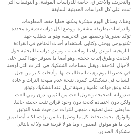
والتحريف والاختراق، خاصة للدراسات الموثقة، و التوثيقات التي
تمت على كل الدراسات الحديثية السابقة.
وهناك وسائل اليوم مبتكرة يمكنها فعليا حفظ المعلومات
والدراسات بطريقة مشفرة، ووضع لكل دراسة شيفرة محددة
تؤكد صدورها وحفظها من التحريف، وهو ما يتطلب جهد
تكنولوجي وبحثي وكتابي باستخدام أحدث المناهج في القراءة
التاريخية، لتوثيق راهننا وملابساته، وتوثيق دراستنا البحثية حول
الحديث وطرق إثبات حجيته، وهو أيضا ما سيوفر جهدا كبيرا على
الأجيال اللاحقة، ويقلل مساحات التشكيك في التراث التي أوقعنا
في عصرنا اليوم رهينة المطالبات بها، وأدخلت كثير من جيل
الشباب في تشكيكات كبيرة، نتيجة عدم منهجة التراث وإعادة
بنائه وفق قواعد علمية رصينة تزيل عنه التشكيك وتوثق
صدوراته الصحيحة وتغربل الغث من الثمين، دون رمي الغث
ولكن دون اعتماده كحجة دون وجود قرائن تثبت حجيته حاليا.
بما يعني عمل تصنيف منهجي للتراث من حيث شدة التوثيق
والوثوق، بحيث يحفظ كل ما وصل إلينا من تراث، لكنه أيضا يميز
بين ما هو موثوق الصدور ، وما هو لا قرينة فيه ولا له بالتالي
مشكوك الصدور.