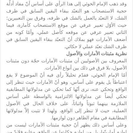
وقد ذهب الإمام الخوئي إلى هذا الرأي على أساس أنّ مفاد أدلّة
حجية الاستصحاب هو التعبّد ببقاء اليقين السابق في ظرف
الشك، لا التعبّد بالعمل بالشك في ظرفه، وفرق بين التعبيرين؛
حيث الأوّل تعبير عرفي عن موقع الاستصحاب كأمارة، فيما
الثاني تعبير عرفي عن موقعه كأصل عملي، وأمّا كونه من
أضعف الأمارات فهو بملاك أنّ التعبّد ببقاء اليقين السابق في
ظرف الشك تعبّد عملي لا حكائي.
نظرية مثبتات الأمارات والأصول
المعروف بين الأصوليين أن مثبتات الأمارات حجّة دون مثبتات
الأصول، بلا فرق في ذلك بين أنواع الأمارات.
أمّا الإمام الخوئي، فقدّم تحليلاً رأى فيه أنّ الموضوع لا يقع
اعتباطاً بل يقوم على أساس، وهو أنّ الأمارات حيث تنظر إلى
الواقع وتحكي عنه، نرى أنّها كما تحكي عن مدلولاتها المطابقية
تحكي أيضاً عن مدلولاتها الالتزامية بالواسطة على أساس
الملازمة بينهما ثبوتاً واثباتاً، على خلاف الحال في الأصول
العملية، حيث لا تنظر إلى الواقع، ولهذا لا تثبت إلاّ مدلولاتها
المطابقية في مقام الظاهر دون لوازمها.
وعلى أساس ذلك يظهر أنّ حجية مثبتات الأمارات ليست من
لوازم أماريتّها، بل من لوازم حكايتها عن الواقع، وعليه فلابدّ من