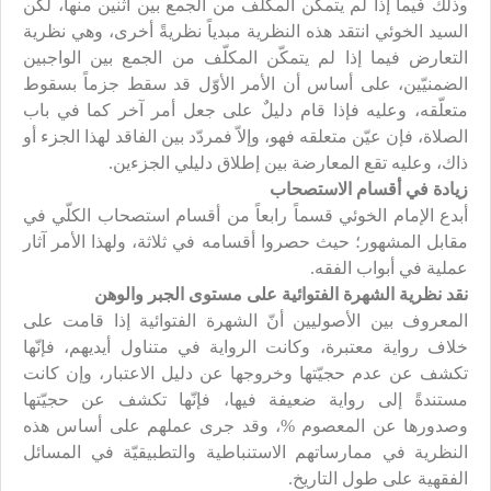
وذلك فيما إذا لم يتمكّن المكلّف من الجمع بين اثنين منها، لكن
السيد الخوئي انتقد هذه النظرية مبدياً نظريةً أخرى، وهي نظرية
التعارض فيما إذا لم يتمكّن المكلّف من الجمع بين الواجبين
الضمنيّين، على أساس أن الأمر الأوّل قد سقط جزماً بسقوط
متعلّقه، وعليه فإذا قام دليلٌ على جعل أمر آخر كما في باب
الصلاة، فإن عيّن متعلقه فهو، وإلاّ فمردّد بين الفاقد لهذا الجزء أو
ذاك، وعليه تقع المعارضة بين إطلاق دليلي الجزءين.
زيادة في أقسام الاستصحاب
أبدع الإمام الخوئي قسماً رابعاً من أقسام استصحاب الكلّي في
مقابل المشهور؛ حيث حصروا أقسامه في ثلاثة، ولهذا الأمر آثار
عملية في أبواب الفقه.
نقد نظرية الشهرة الفتوائية على مستوى الجبر والوهن
المعروف بين الأصوليين أنّ الشهرة الفتوائية إذا قامت على
خلاف رواية معتبرة، وكانت الرواية في متناول أيديهم، فإنّها
تكشف عن عدم حجيّتها وخروجها عن دليل الاعتبار، وإن كانت
مستندةً إلى رواية ضعيفة فيها، فإنّها تكشف عن حجيّتها
وصدورها عن المعصوم %، وقد جرى عملهم على أساس هذه
النظرية في ممارساتهم الاستنباطية والتطبيقيّة في المسائل
الفقهية على طول التاريخ.