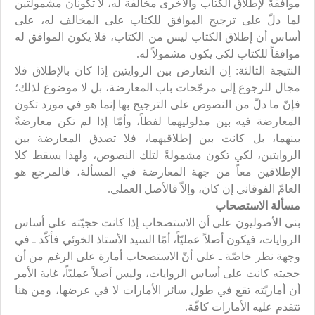
موافقةً لإطلاق الكتاب والأخرى مخالفة له، لا تكونان مشمولتين
لما دلّ على ترجيح الموافق للكتاب على المخالف له، على
أساس أن إطلاق الكتاب ليس من الكتاب، فلا يكون الموافق له
موافقاً للكتاب لكي يكون مشمولاً له.
النتيجة الثالثة: إن التعارض بين الروايتين إذا كان بالإطلاق فلا
مجال للرجوع إلى مرجّحات باب المعارضة، بل لا موضوع لذلك؛
فإنّ ما دلّ من النصوص على الترجيح بها إنما هو في مورد تكون
المعارضة فيه بين مدلوليهما لفظاً، وأمّا إذا لم تكن معارضةٌ
بينهما، بل كانت بين إطلاقيهما، فلا تصدق المعارضة بين
الروايتين، لكي تكون مشمولةً لتلك النصوص، ولهذا يسقط كلا
الإطلاقين معاً من جهة المعارضة في المسألة، فالمرجع هو
العامّ الفوقاني إن كان، وإلاّ فالأصل العملي.
مسألة الاستصحاب
بنى الأصوليون على أن الاستصحاب إذا كانت حجيّته على أساس
الروايات، فيكون أصلاً عمليّاً، أمّا السيد الأستاذ الخوئي فأكّد ـ في
وجهة نظر خاصّة ـ على أنّ الاستصحاب أمارة على الرغم من أن
حجيته كانت على أساس الروايات، وليس أصلاً عمليّاً، غاية الأمر
أن أماريّته تقع في طول سائر الأمارات لا في عرضها، ومن هنا
تتقدم عليه الأمارات كافّة.