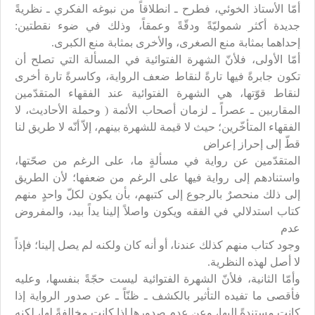
أمّا الأستاذ الخوئي، فطرح ـ انطلاقاً من نبوغه الفكري ـ نظريةً
جديدة أكثر شموليّةً ودقّةً وعمقاً، وذلك في ضوء نقطتين:
إحداهما بمثابة منع الصغرى، والأخرى بمثابة منع الكبرى.
أمّا الأولى، فلأنّ الشهرة الفتوائية في المسألة التي تصلح أن
تكون جابرةً فيها تارةً لنقاط ضعف الرواية، وكاسرةً تارة أخرى
لنقاط قوّتها، هي الشهرة الفتوائية عند الفقهاء المتقدّمين
المقاربين ـ عصراً ـ لزمان أصحاب الأئمة ( وحملة الأحاديث، لا
الفقهاء المتأخّرين؛ حيث لا قيمة للشهرة بينهم، إلاّ أنّه لا طريق لنا
قطّ إلى إحراز إعراض
المتقدّمين عن رواية في مسألةٍ ما، على الرغم من صحّتها،
واستنادهم إلى رواية فيها على الرغم من ضعفها؛ لأن الطريق
إلى ذلك منحصرٌ بالرجوع إلى كتبهم، بأن يكون لكلّ واحدٍ منهم
كتاب استدلالي في الفقه ويكون واصلاً إلينا يداً بيد، والمفروض
عدم
وجود كتاب منهم كذلك عندنا، أو أنه كان ولكنه لم يصل إلينا؛ فإذاً
لا أصل لهذه النظرية.
وأمّا الثانية، فلأنّ الشهرة الفتوائية ليست حجّةً بنفسها، وعليه
فأقصى ما تفيده التأثير بالكشف ـ ظنّاً ـ عن صدور الرواية إذا
كانت مستندةً إليها، وعن عدم صدورها إذا كانت مخالفةً لها، لكنه