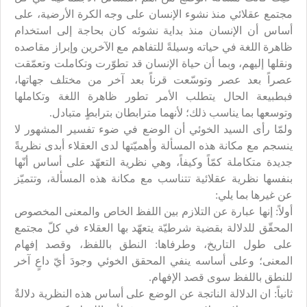
مجتمع عقلائي منذ نشوء الإنسان على وجه الكرة الأرضية، على
أساس أن الإنسان منذ بداية نشوئه كان بحاجة إلى استخدام
ظاهرة اللغة في حياته وسيلةً للتفاهم مع الآخرين وإبراز مقاصده
ونقلها إليهم، وبما أن حياة الإنسان قد تطوّرت وتكاملت وتعمّقت
عصراً بعد عصر وتوسّعت قرناً بعد آخر من مختلف جهاتها،
فبطبيعة الحال يتطلب الأمر تطور ظاهرة اللغة وتكاملها
وتوسعها بما يناسب ذلك؛ لأنهما مترابطان بترابطٍ متبادل.
ولمّا رأى السيد الخوئي أن الوضع في ضوء تفسير المشهور لا
ينسجم مع مكانة هذه المسألة وأهميّتها لدى العقلاء أبدى نظريةً
جديدة متكاملة كمّاً وكيفاً، وهي نظرية التعهّد على أساس أنّها
بنفسها نظرية عقلائية تتناسب مع مكانة هذه المسألة، وتتميّز
عن غيرها بما يلي:
أولاً: إنها عبارة عن التلازم بين اللفظ الخاص والمعنى المخصوص
المحقّق للدلالة بقضية شرطيّة يتعهّد بها العقلاء في كلّ مجتمع
على طول التاريخ، وطرفاها: النطق باللفظ، وقصد إفهام
المعنى؛ وعلى أساسه ينفي المحقق الخوئي وجودَ أيّ داعٍ آخر
للنطق باللفظ سوى قصد الإفهام.
ثانياً: ان الدلالة الناتجة عن الوضع على أساس هذه النظرية دلالةٌ