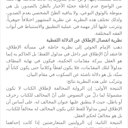
من الواضح عدم إناطة حجيّة الأخبار بالظنّ بالصدور، بل هي
منوطة بالوثوق النوعي، ولا ينافيه الظنّ الشخصي بعدم الصدور،
ولذلك تختلف هذه النظرية عن نظرية المشهور اختلافاً جوهرياً،
وتترتب عليها آثار مهمة في عملية التطبيق والاستنباط في أبواب
الفقه المختلفة.
نظرية انفصال الإطلاق عن الدلالة اللفظية
ذهب الإمام الخوئي إلى نظرية خاصّة في مسألة الإطلاق،
فاعتقد أنّ الإطلاق غير داخل في مدلول اللفظ؛ بل الحاكم به إنما
هو العقل ببركة مقدّمات الحكمة، فيكون في نهاية المطاف
مدلولاً لتلك المقدّمات، فلا يكون لفظاً وكلاماً حتى يكون كتاباً أو
سنّة، بل هو دلالة ناشئة عن السكوت في مقام البيان.
وتترتّب على هذه النظرية نتائج:
النتيجة الأولى: إن الرواية المخالفة لإطلاق الكتاب لا تكون
مشمولةً لما دلّ من النصوص على أنّ المخالف للكتاب زخرف
أو باطل، حيث لا ينطبق عليها عنوان المخالف له، على أساس أن
الإطلاق ليس مدلولاً للفظ لكي يكون المخالف له مخالفاً للكتاب،
بل هو مخالفٌ لحكم العقل.
النتيجة الثانية: إن الروايتين المتعارضتين إذا كانت إحداهما