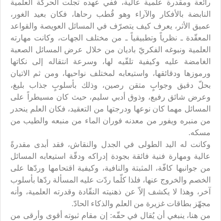
رائعة ومقدرة علمية عالية، ففي عهده تجلّت الحركة العلمية
النابضة بالأفكار والآراء وهو قُطب رحاها، فكان بعيد الغور،
عميق الأثر، يعرف كيف يتصرّف في المسائل العويصة والقواعد
المعقّدة ـ نظرياً وتطبيقياً ـ من مختلف الجهات، وكانت مهارته
العلمية ونبوغه الفكريّ باديان من خلال عرض المسائل الصعبة
الغامضة عليه وكيفية تلقّيه لها، وسرعة انتقاله إلى نكاتها
ورموزها ودقائقها، واستيعابه لمختلف نواحيها، ومن ثم الاتيان
بحلّ دقيق وجوابٍ متقن رصين، وذلك بأسلوبٍ جذاب بليغ،
وعرض شائق رفيع، وذوق أدبي سليم، حيث كان مسيطراً على
المسائل مهما كان نوعها ودرجتها من التعقيد، فكان العلم ينحدر
من منبره ويفور من معدنه فوران الماء من منبعه والطيب من
مسكه.
وكانت له اليد الطولى في الجدل والنقاش، فقد أبدى مقدرةً
عالية ومهارة فنية فائقة بجودة إدراكه ودقّة استيعابه المسائل
من جوانبها كافّة، المثبتة والنافية، وكيفية اقتحامها وردّها على
الخصم والخروج عنها، فلذا كلّما ردّت عليه المسألة ردّها بأسلوب
آخر، وهذا لا يكشف إلاّ عن ذهنيته النقّادة وقدرته العلمية، وأنه
مجهّز بطاقات غزيرة من العلم والذكاء الحادّ.
من هنا، ينبغي أن يُقال في حقّه: إن مقام ثبوته أقوى وأرقى من