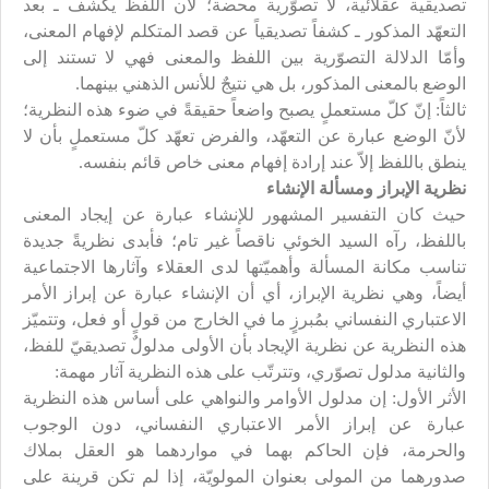
تصديقية عقلائية، لا تصوّرية محضة؛ لأن اللفظ يكشف ـ بعد
التعهّد المذكور ـ كشفاً تصديقياً عن قصد المتكلم لإفهام المعنى،
وأمّا الدلالة التصوّرية بين اللفظ والمعنى فهي لا تستند إلى
الوضع بالمعنى المذكور، بل هي نتيجٌ للأنس الذهني بينهما.
ثالثاً: إنّ كلّ مستعملٍ يصبح واضعاً حقيقةً في ضوء هذه النظرية؛
لأنّ الوضع عبارة عن التعهّد، والفرض تعهّد كلّ مستعملٍ بأن لا
ينطق باللفظ إلاّ عند إرادة إفهام معنى خاص قائم بنفسه.
نظرية الإبراز ومسألة الإنشاء
حيث كان التفسير المشهور للإنشاء عبارة عن إيجاد المعنى
باللفظ، رآه السيد الخوئي ناقصاً غير تام؛ فأبدى نظريةً جديدة
تناسب مكانة المسألة وأهميّتها لدى العقلاء وآثارها الاجتماعية
أيضاً، وهي نظرية الإبراز، أي أن الإنشاء عبارة عن إبراز الأمر
الاعتباري النفساني بمُبرزٍ ما في الخارج من قولٍ أو فعل، وتتميّز
هذه النظرية عن نظرية الإيجاد بأن الأولى مدلولٌ تصديقيّ للفظ،
والثانية مدلول تصوّري، وتترتّب على هذه النظرية آثار مهمة:
الأثر الأول: إن مدلول الأوامر والنواهي على أساس هذه النظرية
عبارة عن إبراز الأمر الاعتباري النفساني، دون الوجوب
والحرمة، فإن الحاكم بهما في مواردهما هو العقل بملاك
صدورهما من المولى بعنوان المولويّة، إذا لم تكن قرينة على