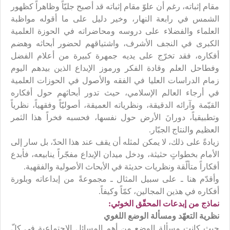
مقام إثباته، رغم أن علوّ مقام إثباته قد أصبح جليّاً وظاهراً كظهور
الشمس في رابعة النهار، وخير دليل على ما أقوله مواظبة
العلماء والفضلاء على دروسه ومحاضراته في الحوزة العلمية
الكبرى في النجف الأشرف، واشتياقهم لحضور أبحاثه وهضم
أفكاره، فقد تخرّج على يديه جمهرة كبيرة من أعلام الفضل
وفطاحل العلم وقادة الفكر ورموز الإبداع الذين بيدهم اليوم
زمام الدراسات العليا في الفقه والأصول في الحوزات العلمية
في أرجاء العالم الإسلامي، حيث تدور أبحاثهم حول أفكاره
القيّمة وآرائه الدقيقة، ونظرياته العميقة، أصوليّاً وفقهياً، نظرياً
وتطبيقياً، دورانَ الأرض حول نفسها، فحسبه فخراً هذا الثمر
العظيم والنتاج الجبّار.
زيادةً على ذلك، لا يمكن لمثله أن يقف عند هذا الحدّ، بل سار إلى
الأمام بخطواتٍ حثيثة، ودخل ميدان الإبداع مفجّراً ينابيعه، فأبدع
أفكاراً متألّقة ونظريات حديثة في الأبحاث الأصولية والفقهية.
وأقدّم هنا ـ على سبيل المثال ـ مجموعةً من إبداعاته وبلورة
أفكاره في هذين المجالين، كمّاً وكيفاً.
نماذج من إبدعات المحقّق الخوئي:
نظرية التعهّد ومسألة الوضع اللغوي
حيث كانت مسألة الوضع من أهم المسائل الاجتماعية في كلّ