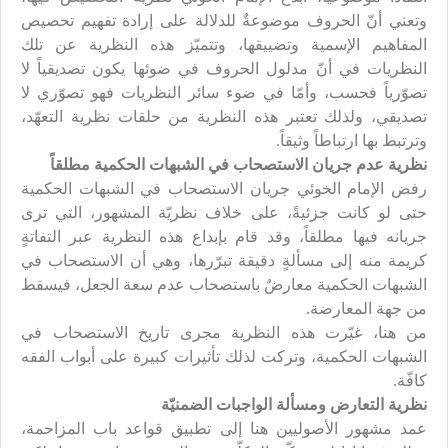
وتعني أنّ الحروف موضوعةٌ للدلالة على إرادة تفهيم تحصيص
المفاهيم الإسمية وتضييقها، وتتميّز هذه النظرية عن تلك
النظريات في أنّ مدلول الحروف في ضوئها يكون تصديقياً لا
تصوّرياً فحسب، وأمّا في ضوء سائر النظريات فهو تصوّري لا
تصديقي، ولذلك تعتبر هذه النظرية من حلقات نظرية التعهّد،
وترتبط بها ارتباطاً وثيقاً.
نظرية عدم جريان الاستصحاب في الشبهات الحكمية مطلقاً
رفض الإمام الخوئي جريان الاستصحاب في الشبهات الحكمية
حتى لو كانت جزئيةً، على خلاف نظريّة المشهور، التي ترى
جريانه فيها مطلقاً، وقد قام بإبداع هذه النظرية عبر التفاتةٍ
كريمة منه إلى مسألةٍ دقيقة تبرّرها، وهي أن الاستصحاب في
الشبهات الحكمية معارضٌ باستصحاب عدم سعة الجعل، فيسقط
من جهة المعارضة.
من هنا، غيّرت هذه النظرية مجرى تاريخ الاستصحاب في
الشبهات الحكمية، وتركت لذلك تأثيرات كبيرة على أبواب الفقه
كافّة.
نظرية التعارض ومسألة الواجبات الضمنيّة
عمد مشهور الأصوليين هنا إلى تطبيق قواعد باب المزاحمة،