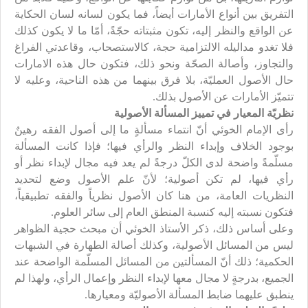
التفريق بين أنواع الأمارات أيضاً، فما يكون لسانه لسان الحكاية
عن الواقع والنظر إليه، تكون مثبتاته حجّةً، أمّا ما لا يكون كذلك
فلا تغدو مداليله الالتزامية حجة، كالاستصحاب، وقاعدتي الفراغ
والتجاوز، وأصالة الصحّة ونحو ذلك، فتكون حال هذه الامارات
حال الأصول العمليّة، بلا فرق بينهما من هذه الناحية، وعليه لا
تتميّز الأمارات عن الأصول بذلك.
نظريّة المعيار في تمييز المسألة الأصولية
رأى الإمام الخوئي أنّ انتماء مسألةٍ ما إلى أصول الفقه رهينٌ
بوجود الخلاف وإبداء النظر والرأي فيها؛ فإذا كانت المسألة
مسلّمةً واضحة لدى الكلّ درجةً لم يعد فيه مجال لإبداء نظر أو
رأي فيها، لم تكن أصولية؛ لأنّ علم الأصول وضع لتحديد
النظريات العامة، من هنا كان الأصول نظرياً والفقه تطبيقياً،
فتكون نسبته إليه كنسبة المنطق العام إلى سائر العلوم.
وعلى أساس ذلك، ذكر الأستاذ الخوئي أن مبحث حجية الظواهر
ليس من المسائل الأصولية، وكذلك أصالة الطهارة في الشبهات
الحكمية؛ ذلك أنّ المسألتين من المسائل المسلّمة الواضحة عند
الجميع، بدرجةٍ لا مجال معها لإبداء النظر وإعمال الرأي، ولهذا لم
ينطبق عليهما ضابط المسألة الأصوليّة ومعيارها.