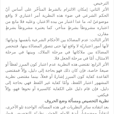
الترخيص.
الأثر الثاني: إمكان الالتزام بالشرط المتأخّر على أساس أنّ
الحكم الشرعي في ضوء هذه النظرية أمر اعتباري لا واقع
موضوعيّ له، ما عدا اعتبار من بيده الاعتبار، وعليه فلا مانع من
اعتباره مشروطاً بشرطٍ متأخر، كما يعتبره مشروطاً بشرطٍ
مقارن.
الأثر الثالث: عدم المضادّة بين الأحكام الشرعية بأنفسها وذواتها؛
لأنها أمور اعتباريّة لا واقع لها حتى تتصوّر المضادّة بينها، فتنحصر
المضادّة بين ملاكاتها في مرحلة الملاك، وبينها في مرحلة
الامتثال، أمّا في مرحلة الجعل فلا.
الأثر الرابع: تقتضي هذه النظرية عدم اعتبار كون المبرِز لفظاً أو
صيغةً خاصة، فإن كان ذلك فهو بحاجة إلى دليل، وإلاّ فمقتضى
القاعدة كفاية كون المبرِز إشارةً أو فعلاً، بينما مقتضى نظرية
المشهور اعتبار اللفظ، وأمّا كفاية غير اللفظ فهي بحاجة إلى
دليل، فإن قام دليل على الكفاية كالسيرة أو نحوها فهو، وإلاّ
فيكفي.
نظرية التحصيص ومسألة وضع الحروف
بعد انتقاده سائر النظريات في هذه المسألة، الواحدة تلو الأخرى،
انتقاداً موضوعياً، أبدع الإمام الخوئي نظريّة التحصيص فيها،