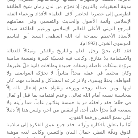
مدينة العبقريات والتاريخ؛ إذ تخرّج من لدن زمان شيخ الطائفة
الطوسي إلى عصرنا الحاضر آلاف العلماء الأفذاذ وزعماء الفقه
الإسلامي وأئمة الأصول والحديث والتفسير، وفي مقدّمتهم
المرجع الديني الأعلى للعالم الإسلامي وزعيم الطائفة سيدنا
الأستاذ الأعظم سماحة آية الله العظمى السيد أبو القاسم
الموسوي الخوئي (1992م).
فقد كان بحقّ رجل العلم والتاريخ والفكر، وتمثالاً للعدالة
والاستقامة بلا منازع، وكانت فيه قدسيّة كبيرة ونفسية سامية
مزوّدة بملكات فاضلة وصفات حميدة وطاقات ذاتية قلّ نظيرها،
وكان مخلصاً في عمله مجدّاً مثابراً، لا تحرّكه العواصف ولا
العواطف يمنةً ويسرة، ولا تزعزعه المشاكل والصعاب مهما كان
لونها، ومن صفاء روحه وورعه وتقواه عدم إشغال باله إلاّ
بمحاسبة نفسه أمام الله تعالى، وعدم اهتمامه بما قيل أو يُقال
في حقّه؛ فقد رافقتُه قرابة خمسة وثلاثين عاماً، فما رأيته ولا
سمعته قطّ تجرّأ على أحد، أو انتقص من آخر، وليس هذا إلاّ دليلاً
على سموّ النفس ورفعة التقوى.
أمّا ما يتعلق بأفكاره وآرائه، فقد جمع عمق الفكرة إلى سلامة
الذوق ودقّة النظر، جمالَ البيان والتعبير، وكانت لديه موهبة