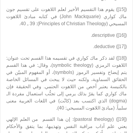
([15]) يقوم هذا التقسيم الأخير لعلم اللاهوت على تقسيم جون
ماك كواري (John Mackquarie) في كتابه مبادئ اللاهوت
المسيحي (Principles of Christian Theology): 39 ـ 40.
([16]) descriptive.
([17]) deductive.
([18]) لقد ذكر ماك كواري في تقسيمه هذا القسم تحت عنوان:
اللاهوت الرمزي (symbolic theology)، وقال: في هذا القسم
يتم إيضاح وتفسير الرموز (symbols)، أو المفهوم المبيّن في
الحقائق السماوية، ولكنه حيث لا يبحث في المسائل الخاصة
بالكنيسة يعتبر أخص من اللاهوت الحتمي. وفي الحقيقة فإن
ماك كواري كما يقرّ بذلك يرمي إلى تجنُّب استعمال مفردة الـ
(dogma) الذي اكتسب بعد (كانْت) في اللغات الغربية معنى
سلبياً. (مبادئ اللاهوت المسيحي: 40).
([19]) (pastoral theology): إن هذا القسم من العلم الإلهي
يعني علم آداب مراقبة النفس وتهذيبها، بما يتفق والأحكام