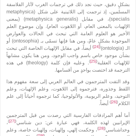
بشكلٍ دقيق، حيث نجد ذلك في ترجمات الغرب لآثار الفلاسفة
المسلمين، إذ ترجمت إلى اللاتينية على شكل (metaphysica
specialis)، في مقابل (metaphysica generalis) (بمعنى
الإلهيات بالمعنى العام، أو اللاهوت العام). وإن موضوع العلم
الأخير هو العلوم العامة التي تبحث في الحالات والعوارض
الموجودة بشكلٍ عامّ، ومن هنا فإنها تسمّى بـ (ontosophia) أو
)
[24]
(
الـ (ontologia)
أيضاً، في مقابل الإلهيات الخاصة التي تبحث
بشأن موجود خاص باسم واجب الوجود، ومن هنا يكون مشابهاً
)
[25]
(
للإلهيات العقلية
. وعليه فإن كلمة (theology) في هذه
الترجمة قد اختصت بواحدٍ من أقسامها.
وقد التفت المترجمون في العالم العربي إلى سعة مفهوم هذا
اللفظ وجذوره، فترجموه إلى اللاهوت، وعلم الإلهيات، وعلم
التوحيد، وعلم الربوبية، والأثولوجيا، كما ترجموه أحياناً إلى علم
)
[26]
(
الكلام
أيضاً.
أما أهم المرادفات الفارسية التي رصدت من قبل المترجمين
)
[27]
(
الإيرانيين لهذه الكلمة، فهي عبارة عن: دين شناسي
،
)
[28]
(
وخداشناسي
، وحكمت إلهي، وإلهيات، وإلهيات خاصة، وعلم
)
[29]
(