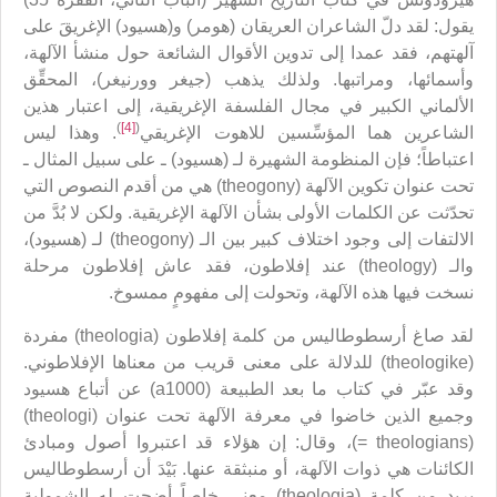
يقول: لقد دلّ الشاعران العريقان (هومر) و(هسيود) الإغريقَ على
آلهتهم، فقد عمدا إلى تدوين الأقوال الشائعة حول منشأ الآلهة،
وأسمائها، ومراتبها. ولذلك يذهب (جيغر وورنيغر)، المحقِّق
الألماني الكبير في مجال الفلسفة الإغريقية، إلى اعتبار هذين
)
[4]
(
الشاعرين هما المؤسِّسين للاهوت الإغريقي
. وهذا ليس
اعتباطاً؛ فإن المنظومة الشهيرة لـ (هسيود) ـ على سبيل المثال ـ
تحت عنوان تكوين الآلهة (theogony) هي من أقدم النصوص التي
تحدّثت عن الكلمات الأولى بشأن الآلهة الإغريقية. ولكن لا بُدَّ من
الالتفات إلى وجود اختلاف كبير بين الـ (theogony) لـ (هسيود)،
والـ (theology) عند إفلاطون، فقد عاش إفلاطون مرحلة
نسخت فيها هذه الآلهة، وتحولت إلى مفهومٍ ممسوخ.
لقد صاغ أرسطوطاليس من كلمة إفلاطون (theologia) مفردة
(theologike) للدلالة على معنى قريب من معناها الإفلاطوني.
وقد عبّر في كتاب ما بعد الطبيعة (a1000) عن أتباع هسيود
وجميع الذين خاضوا في معرفة الآلهة تحت عنوان (theologi)
(theologians =)، وقال: إن هؤلاء قد اعتبروا أصول ومبادئ
الكائنات هي ذوات الآلهة، أو منبثقة عنها. بَيْدَ أن أرسطوطاليس
يريد من كلمة (theologia) معنى خاصاً أضحت له الشمولية