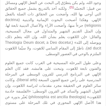
وجود الله، ولم يكن يتطرّق إلى البحث عن الفعل الإلهي ومسائل
)
[5]
(
من قبيل: التجسّد
. ولكنه أخذ بالتدريج يشمل جميع الحقائق
التي أوحى بها الله، وأضحت من الحقائق ذات الصلة بالفعل
الإلهي. وهكذا أصبحت البحوث الإيمانية والدينية (doctrina
religionis) جزءاً منها، وأضحت الآراء والأعمال الدينية تابعة لها.
وإن المثل القديم الشهير والمتداول في مجال المسيحية،
والقائل: «إن اللاهوت يعلم بشأن الله، وإن الله يتعلم ذلك،
ويوصله إلى الله» (Theologia Deum docet, a Deo docetur,
ad ducit)، ناظرٌ إلى المقام السامي للاهوت، ولا سيَّما اللاهوت
الملتزم بالوحي في العصور الوسطى.
وعلى طول المرحلة المسيحية في الغرب كانت جميع العلوم
والفنون تابعة للاهوت، وتبحث على هامشه. فقد كان العلم
الإلهي في البرنامج الدرسي للقرون الوسطى في المرحلة
المدرسية على رأس جميع الفنون السبعة (liberal arts)، وكانت
سائر العلوم في الحقيقة مجرد مقدمات لدراسة اللاهوت. وإن
القول الشهير والسائد في القرون الوسطى: «الفلسفة خادمة
اللاهوت» (philosophia est ancilla theologia) يُعبِّر بدوره عن
هذا الأصل الإلهي المحوري في تلك المرحلة على مستوى