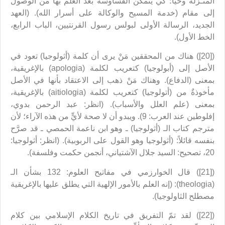
المنـزلة وحياً؛ كي يتمكن القساوسة بعد العلم بها من الوصول
إلى مقام (خدمة المسيح والوكالة على أسرار الله). (العهد
الجديد، الرسالة الأولى لبولس رسول القرنتيين، الباب الرابع،
الخط الأول).
([20]) هناك من المحققين مَنْ يرى أن كلمة (أثولوجيا) تعود في
الأصل إلى (أبولوجيا) كتعريب لكلمة (apologia) بالإغريقية،
بمعنى (الدفاع). وهناك مَنْ ذهب إلى الاعتقاد بأنها في الأصل
مأخوذةٌ من (أتولوجيا) كتعريب لكلمة (aitiologia) بالإغريقية،
بمعنى (علم العلل والأسباب). (انظر: عبد الرحمن بدوي،
إفلوطين عند العرب: 9). ويبدو أن لا صحة لأيٍّ من هذه الآراء؛ لأن
مترجم كتاب الـ (أثولوجيا) ـ وهو ابن ناعمة الحمصي ـ قد صرَّح
بنفسه قائلاً: (أثولوجيا وهو القول على الربوبية). (انظر: أثولوجيا:
20، تصحيح: السيد جلال الآشتياني، أنجمن حكمت وفلسفة).
([21]) قال الخوارزمي في مفاتيح العلوم: 132 بشأن الـ
(theologia): (إنه العلم بالأمور الإلهية التي يطلق عليها بالإغريقية
مصطلح الثاولوجيا).
([22]) لقد تمّ التفريق في تاريخ الكلام الإسلامي بين كلام