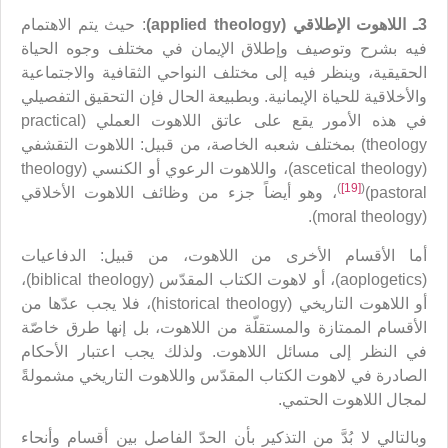
3ـ اللاهوت الإطلاقي (
applied theology
)
: حيث يتم الاهتمام
فيه بشرح وتوصيف وإطلاق الإيمان في مختلف وجوه الحياة
الحقيقية، وينظر فيه إلى مختلف النواحي الثقافية والاجتماعية
والأخلاقية للحياة الإيمانية. وبطبيعة الحال فإن التحقيق التفصيلي
في هذه الأمور يقع على عاتق اللاهوت العملي (practical
theology) بمختلف شعبه الخاصة، من قبيل: اللاهوت التقشفي
(ascetical theology)، واللاهوت الرعوي أو الكنسي (theology
)
[19]
(
pastoral)
، وهو أيضاً جزء من وظائف اللاهوت الأخلاقي
(moral theology).
أما الأقسام الأخرى من اللاهوت، من قبيل: الدفاعيات
(aoplogetics)، أو لاهوت الكتاب المقدّس (biblical theology)،
أو اللاهوت التاريخي (historical theology)، فلا يجب عدّها من
الأقسام الممتازة والمستقلّة من اللاهوت، بل إنها طرق خاصّة
في النظر إلى مسائل اللاهوت. ولذلك يجب اعتبار الأحكام
الصادرة في لاهوت الكتاب المقدّس واللاهوت التاريخي مشمولةً
لمجال اللاهوت الحتمي.
وبالتالي لا بُدَّ من التذكير بأن الحدّ الفاصل بين أقسام وأنحاء