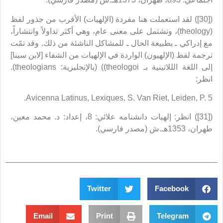
([30]) لقد استعملت هنا مفردة (الإلهيات) الأقرب من جذور لفظ
(theology)، وتشتمل على معنى عام، وهي أكثر تداولاً وانتشاراً،
مع إدراكي ـ بطبيعة الحال ـ للمشاكل الناشئة من ذلك. وقد تمّت
ترجمة لفظ (الإلهيون) الواردة في الإلهيات من الشفاء [لابن سينا]
إلى اللغة الللاتينية بـ theologoi)) (بالإنجليزية: theologians).
انظر:
Avicenna Latinus, Lexiques, S. Van Riet, Leiden, P. 5.
([31]) انظر: إلهيات دانشنامه علائي: 8، إعداد: د. محمد معين،
طهران، 1353هـ.ش (مصدر فارسي).
Twitter
Facebook
Email
Print
Telegram