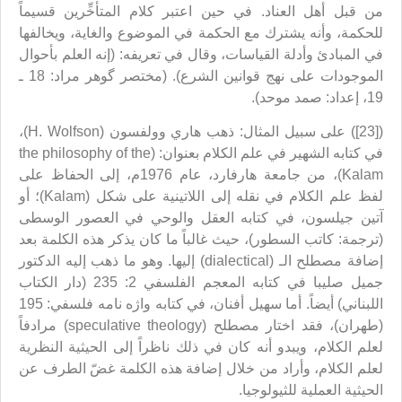
من قبل أهل العناد. في حين اعتبر كلام المتأخِّرين قسيماً
للحكمة، وأنه يشترك مع الحكمة في الموضوع والغاية، ويخالفها
في المبادئ وأدلة القياسات، وقال في تعريفه: (إنه العلم بأحوال
الموجودات على نهج قوانين الشرع). (مختصر گوهر مراد: 18 ـ
19، إعداد: صمد موحد).
([23]) على سبيل المثال: ذهب هاري وولفسون (H. Wolfson)،
في كتابه الشهير في علم الكلام بعنوان: (the philosophy of the
Kalam)، من جامعة هارفارد، عام 1976م، إلى الحفاظ على
لفظ علم الكلام في نقله إلى اللاتينية على شكل (Kalam)؛ أو
آتين جيلسون، في كتابه العقل والوحي في العصور الوسطى
(ترجمة: كاتب السطور)، حيث غالباً ما كان يذكر هذه الكلمة بعد
إضافة مصطلح الـ (dialectical) إليها. وهو ما ذهب إليه الدكتور
جميل صليبا في كتابه المعجم الفلسفي 2: 235 (دار الكتاب
اللبناني) أيضاً. أما سهيل أفنان، في كتابه واژه نامه فلسفي: 195
(طهران)، فقد اختار مصطلح (speculative theology) مرادفاً
لعلم الكلام، ويبدو أنه كان في ذلك ناظراً إلى الحيثية النظرية
لعلم الكلام، وأراد من خلال إضافة هذه الكلمة غضّ الطرف عن
الحيثية العملية للثيولوجيا.