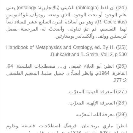
([24]) إن لفظ (ontologia) اللاتيني (بالإنجليزية: ontology) يعني
علم الوجود أو بحث الوجود، الذي وضعه رودولف غوكلنيوسن
(R. Goclenius)، وهو من أساتذة القرن السابع عشر للميلاد تبعاً
لهذا التقسيم، ثم تمّ تداوله، وأضحَتْ له المرجعية بفضل
كريستين وولف، وألكساندر بومغارتين.
)[25]) Handbook of Metaphysics and Ontology, ed. By H.
Buhkardt and B. Smith, Vol. 2, p 530.
([26]) انظر: أبو العلاء عفيفي و…، مصطلحات الفلسفة: 94،
القاهرة، 1964م. وانظر أيضاً: د. جميل صليبا، المعجم الفلسفي
2: 277.
([27]) المعرفة الدينية. المعرِّب.
([28]) المعرفة الإلهية. المعرِّب.
([29]) معرفة الله. المعرِّب.
انظر: ماري بريجانيان، فرهنگ اصطلاحات فلسفة وعلوم
اجتماعي: 893، طهران، 1373هـ.ش (مصدر فارسي).