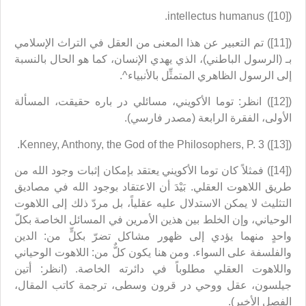
([10]) intellectus humanus.
([11]) تم التعبير عن هذا المعنى من العقل في التراث الإسلامي
بـ (الرسول الباطني)، الذي يهدي الإنسان، كما هو الحال بالنسبة
إلى الرسول الظاهري المتمثِّل بالأنبياء^.
([12]) انظر: توما الأكويني، مسائلي در باره حقيقت، المسألة
الأولى، الفقرة الرابعة (مصدر فارسي).
([13]) Kenney, Anthony, the God of the Philosophers, P. 3.
([14]) فمثلاً كان توما الأكويني يعتقد بإمكان إثبات وجود الله من
طريق اللاهوت العقلي. بَيْدَ أن الاعتقاد بوجود الله في مصاديق
التثليث لا يمكن الاستدلال عليه عقلياً، بل مردّ ذلك إلى اللاهوت
الوحياني، وإن الخلط بين هذين الأمرين في المسائل الخاصة بكلّ
واحدٍ منهما يؤدي إلى ظهور مشاكل تضرّ بكلٍّ من: الدين
والفلسفة على السواء. ومن هنا يكون كلٌّ من: اللاهوت الوحياني
واللاهوت العقلي مطلوباً في دائرته الخاصة. (انظر: أتين
جيلسون، عقل ووحي در قرون وسطى، ترجمة كاتب المقال،
الفصل الأخير).