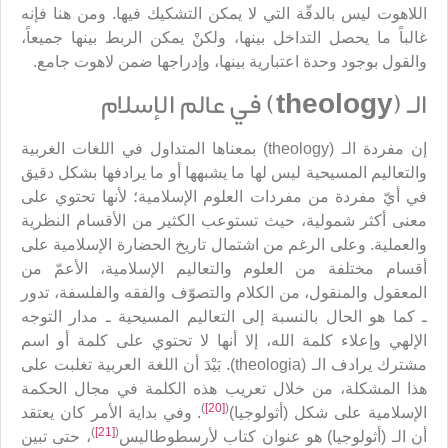
اللاهوت ليس بالدقّة التي لا يمكن التشكيك فيها. ومن هنا فإنه
غالباً ما يحصل التداخل بينها، ولكنْ يمكن الربط بينها جميعاً،
والقول بوجود وحدة اعتبارية بينها، وإدراجها ضمن لاهوت جامع.
الـ (
theology
) في عالم الإسلام
إن مفردة الـ (theology) بمعناها المتداول في اللغات الغربية
والتعاليم المسيحية ليس لها ما يشبهها أو ما يرادفها بشكل دقيق
في أيّ مفردة من مفردات العلوم الإسلامية؛ لأنها تحتوي على
معنى أكثر شمولية، حيث تستوعب الكثير من الأقسام النظرية
والعملية. وعلى الرغم من اشتمال تاريخ الحضارة الإسلامية على
أقسام مختلفة من العلوم والتعاليم الإسلامية، الأعمّ من
المعقول والمنقول، من الكلام والتصوّف والفقه والفلسفة، تدور
ـ كما هو الحال بالنسبة إلى التعاليم المسيحية ـ مدار التوجه
الإلهي وإعلاء كلمة الله، إلا أنها لا تحتوي على كلمة أو اسم
مشترك يرادف الـ (theologia). بَيْدَ أن اللغة العربية تغلبت على
هذا المشكلة، من خلال تعريب هذه الكلمة في مجال الحكمة
)
[20]
(
الإسلامية على شكل (أثولوجيا)
. وفي بداية الأمر كان يعتقد
)
[21]
(
أن الـ (أثولوجيا) هو عنوان كتاب لأرسطوطاليس
، حتى تبين