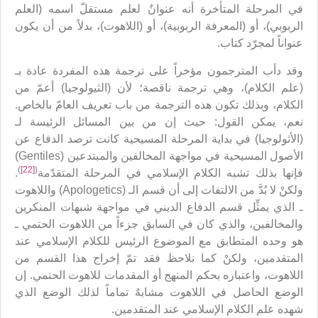
في المرحلة المتأخرة أنه عنوانٌ لعلم مستقلّ اسمه (العلم
الربوبي)، أو (المعرفة الربوبية)، أو (اللاهوت)، بدلاً من أن يكون
عنواناً لمجرّد كتاب.
وقد دأب المترجمون مؤخراً على ترجمة هذه المفردة عادة بـ
(علم الكلام)، وهي ترجمة ناقصة؛ لأن (الثيولوجيا) أعمّ من
الكلام، وبذلك تكون هذه الترجمة من باب تعريف العامّ بالخاص.
نعم، يمكن القول: حيث إن من بين المسائل الرئيسة لـ
(الأثولوجيا) في بداية المرحلة المسيحية كانت ترصد الدفاع عن
الأصول المسيحية في مواجهة المخالفين والمبتدعين (Gentiles)
)
[22]
(
فإنها بذلك تشبه الكلام الإسلامي في المرحلة المتقدّمة
.
ولكنْ لا بُدَّ من الالتفات إلى أن قسم الـ (Apologetics) واللاهوت
ـ الذي يمثِّل قسم الدفاع الديني في مواجهة شبهات المنكرين
والمخالفين، والذي كان في السابق جزءاً من اللاهوت الحتمي ـ
هو وحده المتطابق مع الموضوع الرئيس للكلام الإسلامي عند
المتقدمين، ولكنْ كما نلاحظ فقد تمّ إخراج هذا القسم من
اللاهوت، واعتباره بحكم المنهج أو المقدمات للاهوت الحتمي. إن
الوضع الحاصل في اللاهوت مشابهٌ تماماً لذلك الوضع الذي
شهده علم الكلام الإسلامي عند المتقدمين.