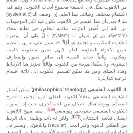
من اللاهوت يمثِّل في الحقيقة مجموع أبحاث اللاهوت، ويتم فيه
الاهتمام بمختلف وظائف هذا العلم. إن وصف الـ (systematic)
هنا لا يعني أن هذا القسم من اللاهوت يكون فيه لكل الموجودات
من الله إلى أصغر الذرّات مقامه الخاص في نظام محدَّد
(system)، بل إن عنوان الـ (system) دالٌّ على أن موضوع
اللاهوت المكتوب والجامع هو
أوّلاً
: قد عمل على تدوين وتنظيم
جميع الأجزاء المقوّمة للعلم الإلهي ضمن منظومة جامعة
ومكتوبة.
وثانياً
: تحديد النسبة إلى سائر العلوم والمعارف
البشرية، ولا سيَّما القريبة من اللاهوت.
وثالثاً
: تعزيز هذا الارتباط
وهذه الصلة. ومن هنا يمكن تقسيم اللاهوت إلى ثلاثة أقسام
فرعية كما يلي:
1ـ اللاهوت الفلسفي (
philosophical theology
)
: يمكن اعتبار
اللاهوت الفلسفي معادلاً للاهوت العقلي تقريباً بحسب الشرح
المتقدِّم. ويوجد هناك اختلاف من ناحية أخرى، حيث إن أسلوب
)
[16]
(
اللاهوت الفلسفي تشريحي وتوصيفي
، بينما منهج اللاهوت
)
[17]
(
العقلي قياسي استنتاجي
، ولكن له ذات وظيفة إيجاد الربط
بين التفكير الدنيوي وغير الديني (secular) واللاهوتي، ويسير في
اتجاه إيضاح وشرح المفاهيم اللاهوتية الأصيلة، ويمارس التحقيق