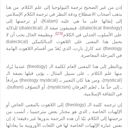
إذن من غير الصحيح ترجمة الثيولوجيا إلى علم الكلام. من هنا
يذهب أصحاب الاصطلاح ودقة النظر في ترجمة الكلام الإسلامي
إلى إبقائها على ما هي عليه (Kalam)، أو ترجمتها إلى
(dialectical theology)، فيضيفون صفة الـ (dialectical) للدلالة
)
[23]
(
على الأسلوب الجدلي في الكلام
. وبطبيعة الحال يجب أن لا
يحمل هذا المعنى على اللاهوت الديالكتيكي (dialectical
theology) عند كارل بارت، الذي يُعَدّ من أقسام اللاهوت الهامة
في المرحلة المعاصرة.
وبالنظر إلى هذا المعنى العام لكلمة الـ (theology) عندما يُراد
منها علم الكلام ـ على سبيل المثال ـ يؤتى قبلها بصفة الـ
(mystical)، ومن هنا كان التعبير بـ (theology mystical) مرادفاً
ـ إلى حدٍّ ما ـ لعلم العرفان (mysticism)، أو التصوّف (sufism)،
في الثقافة الإسلامية.
إن ترجمة كلمة الـ (theology) إلى اللاهوت بالمعنى الخاص أو
الإلهيات الخاصة ـ الذي هو مختار بعض مترجمينا ـ أنسب من
ترجمتها إلى الكلام. بَيْدَ أن هذه الترجمة بدورها غير دقيقة؛ إذ إن
نفس عبارة الإلهيات الخاصة لها في اللغات الأوروبية ما يعادلها