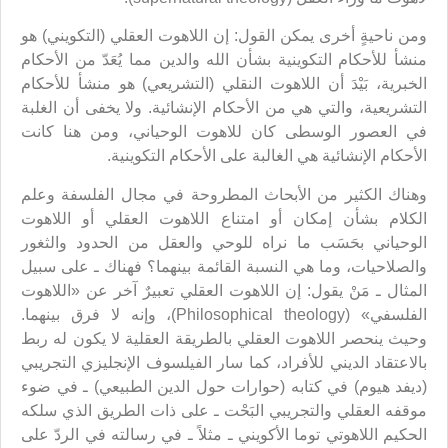
ومن ناحيةٍ أخرى يمكن القول: إن اللاهوت العقلي (التكويني) هو
منشأ للأحكام التكوينية بشأن الله والدين مما يُعَدّ من الأحكام
الخبرية، بَيْدَ أن اللاهوت النقلي (التشريعي) هو منشأ للأحكام
التشريعية، والتي هي من الأحكام الإنشائية. ولا يخفى أن الغلبة
في العصور الوسطى كان للاهوت الوحياني، ومن هنا كانت
الأحكام الإنشائية هي الغالبة على الأحكام التكوينية.
وهناك الكثير من الأبحاث المطروحة في مجال الفلسفة وعلم
الكلام بشأن إمكان أو امتناع اللاهوت العقلي أو اللاهوت
الوحياني بحَسَب ما نراه للوحي والعقل من الحدود والثغور
والصلاحيات، وما هي النسبة القائمة بينهما؟ فهناك ـ على سبيل
المثال ـ مَنْ يقول: إن اللاهوت العقلي تعبيرٌ آخر عن «اللاهوت
الفلسفي» (Philosophical theology)، وإنه لا فرق بينهما.
وحيث ينحصر اللاهوت العقلي بالطريقة العقلية لا يكون له ربط
بالاعتقاد الديني للأفراد، كما سار الفيلسوف الإنجليزي التجريبي
(ديفد هيوم) في كتابه (حوارات حول الدين الطبيعي) ـ في ضوء
موقفه العقلي والتجريبي البَحْت ـ على ذات الطريق الذي سلكه
الحكيم اللاهوتي توما الأكويني ـ مثلاً ـ في رسالته في الردّ على