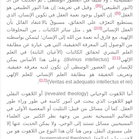
)
[8]
(
(النور الطبيعي)
، وقيل في تعريفه: إن هذا النور الطبيعي هو
)
[9]
(
العقل
. إن القول بوجود نعمة العقل في تكوين الإنسان، الذي
يستطيع التعرّف على الحقائق، مسبوقٌ بالاعتقاد القائل بأن
)
[10]
(
العقل الإنساني
هو ـ مثل سائر الكائنات ـ من المخلوقات
الإلهية، مع فارق أنه نعمة من الله إلى الإنسان؛ ليتمكن بواسطته
من الوصول إلى المعرفة الحقيقية، التي هي عبارة عن مطابقة
العلم البشري لحقائق الكائنات (الأعيان الثابتة) في العلم
)
[11]
(
الإلهي
(divinus intellectus). وعلى هذا الأساس يمكن
للإنسان في العصور الوسطى أن تكون لديه معرفة حقيقية.
وتعريف الحقيقة هو مطابقة العلم الإنساني للعلم الإلهي
)
[12]
(
.
(Veritas est adequatio intellectus et rei)
أما اللاهوت الوحياني (revealed theology) أو اللاهوت النقلي
فهو اللاهوت الذي يبحث في أمور كامنة في طور وراء طور
العقل. كما أن مسائل من قبيل: التثليث أو المعصية الأولى في
التعاليم المسيحية تعتبر من وجهة نظر الكثير من العلماء
المسيحيين مسائل تستند إلى الوحي، ولا يمكن الحديث عنها إلا
على مستوى النقل. ومن هنا كان هذا النوع من اللاهوت هو من
لاهوت ما وراء العقل (supernatural theology).