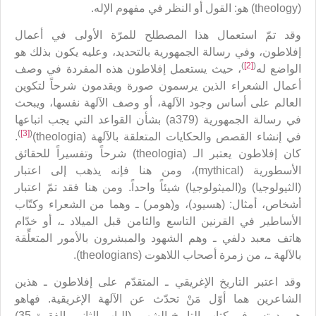
(theology) هو: القول أو النظر في مفهوم الإله.
وقد تمّ استعمال هذا المصطلح للمرّة الأولى في أعمال
إفلاطون، وفي رسالة الجمهورية بالتحديد، وعليه يكون بذلك هو
)
[2]
(
الواضع له
، حيث يستعمل إفلاطون هذه المفردة في وصف
أعمال الشعراء الذين يرسمون صورة ويقدمون شرحاً لتكوين
العالم على أساس وجود الآلهة، أو وصف الآلهة نفسها، ويبحث
في رسالة الجمهورية (a379) بشأن القواعد التي يجب اتباعها
)
[3]
(
في إنشاء القصص والحكايات المتعلقة بالآلهة (theologia)
.
كان إفلاطون يعتبر الـ (theologia) شرحاً وتفسيراً للحقائق
الأسطورية (mythical)، ومن هنا فإنه يذهب إلى اعتبار
(الثيولوجيا) و(الميثولوجيا) شيئاً واحداً. ومن هنا فقد تمّ اعتبار
أشخاص، أمثال: (هسيود)، و(هومر) ـ وهما من الشعراء وكتّاب
الأساطير في القرنين التاسع والثامن قبل الميلاد ـ، أو خدّام
هاتف معبد دلفي ـ وهم الشهود والمبشرون بالأمور المتعلِّقة
بالآلهة ـ، من زمرة أصحاب اللاهوت (theologians).
وقد اعتبر التاريخ الإغريقي ـ المتقدّم على إفلاطون ـ هذين
الشاعرين هما أوّل مَنْ تحدّث عن الآلهة الإغريقية. فهاهو
هيرودوتس في كتاب التاريخ الشهير (الباب الثاني، الفقرة 35)