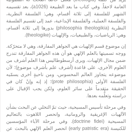
العامة لاحقاً. وفي كتاب ما بعد الطبيعة (a1026)، بعد تقسيمه
الشهير للفلسفة إلى ثلاثة أقسام، وهي: الفلسفة النظرية،
والفلسفة العملية، والفلسفة الإبداعية، عمد إلى تقسيم الفلسفة
النظرية (philosophia theologikia) بدورها إلى ثلاثة أقسام،
وهي: الرياضيات، والطبيعيات، والإلهيات (theologike).
إن موضوع قسم الإلهيات هي الجواهر المفارقة، وهي لا متحرّكة.
ووجه تسميتها بالعلم الإلهي هو أن هذه الجواهر المفارقة تندرج
ضمن مجال الإلهيات. ويرى أرسطوطاليس هذا العلم أشرف من
العلوم الأخرى، على قاعدة (أشرف علم بأشرف موضوع)؛ لأن
موضوعه يتجاوز العالم المحسوس، ومن ناحيةٍ أخرى يسمّيه
الفلسفة الأولى (prote philosophia)؛ إذ إنه وإنْ كان في
الحقيقة متقدماً على سائر العلوم، ولكن يجب الإقبال على
دراسته وتعلُّمه بعدها.
وفي مرحلة تأسيس المسيحية، حيث تمّ التخلي عن البحث بشأن
الآلهيات الإغريقية والرومانية، وانحصر اللاهوت بالتعاليم
المسيحية (doctrine fidei). وفي مرحلة الآباء المؤسسين
للكنيسة (early patristic era) انحصر العلم الإلهي بالبحث عن