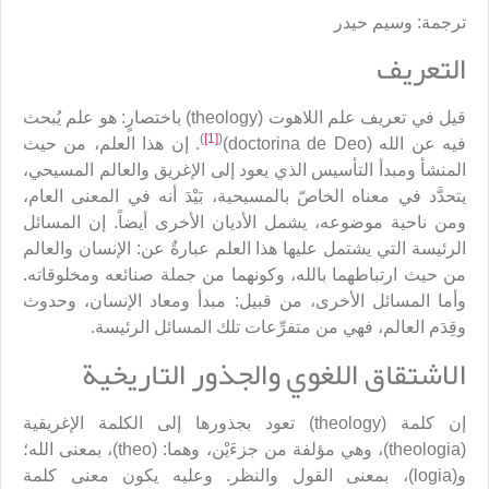
ترجمة: وسيم حيدر
التعريف
قيل في تعريف علم اللاهوت (theology) باختصارٍ: هو علم يُبحث
)
[1]
(
فيه عن الله (doctorina de Deo)
. إن هذا العلم، من حيث
المنشأ ومبدأ التأسيس الذي يعود إلى الإغريق والعالم المسيحي،
يتحدَّد في معناه الخاصّ بالمسيحية، بَيْدَ أنه في المعنى العام،
ومن ناحية موضوعه، يشمل الأديان الأخرى أيضاً. إن المسائل
الرئيسة التي يشتمل عليها هذا العلم عبارةٌ عن: الإنسان والعالم
من حيث ارتباطهما بالله، وكونهما من جملة صنائعه ومخلوقاته.
وأما المسائل الأخرى، من قبيل: مبدأ ومعاد الإنسان، وحدوث
وقِدَم العالم، فهي من متفرِّعات تلك المسائل الرئيسة.
الاشتقاق اللغوي والجذور التاريخية
إن كلمة (theology) تعود بجذورها إلى الكلمة الإغريقية
(theologia)، وهي مؤلفة من جزءَيْن، وهما: (theo)، بمعنى الله؛
و(logia)، بمعنى القول والنظر. وعليه يكون معنى كلمة