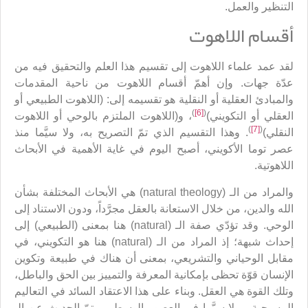
التنظير والعمل.
أقسام اللاهوت
لقد عمد علماء اللاهوت إلى تقسيم هذا العلم والتحقيق فيه من
عدّة جهات. وإن أهمّ أقسام اللاهوت من ناحية المقدمات
والمبادئ العقلية أو النقلية هو تقسيمه إلى: (اللاهوت الطبيعي أو
)
[6]
(
العقلي أو التكويني)
، و(اللاهوت الملتزم بالوحي أو اللاهوت
)
[7]
(
النقلي)
. وهذا التقسيم الذي تمّ التصريح به، ولا سيَّما منذ
عصر توما الأكويني، أصبح اليوم في غاية الأهمية في الأبحاث
اللاهوتية.
والمراد من الـ (natural theology) هي الأبحاث المختلفة بشأن
الله والدين، من خلال الاستعانة بالعقل مجرَّداً، ودون الاستناد إلى
الوحي. وقد تؤدّي صفة الـ (natural) هنا بمعنى (الطبيعي) إلى
إحداث شبهة؛ إذ المراد من الـ (natural) هنا هو التكويني، في
مقابل الوحياني والتشريعي، بمعنى أن هناك في طبيعة وتكوين
الإنسان قوّة تحظى بإمكانية المعرفة والتمييز بين الحق والباطل،
وتلك القوة هي العقل. وبناء على هذا الاعتقاد السائد في التعاليم
المسيحية ـ ولا سيَّما في العصور الوسطى ـ تمّ الحديث عن الـ