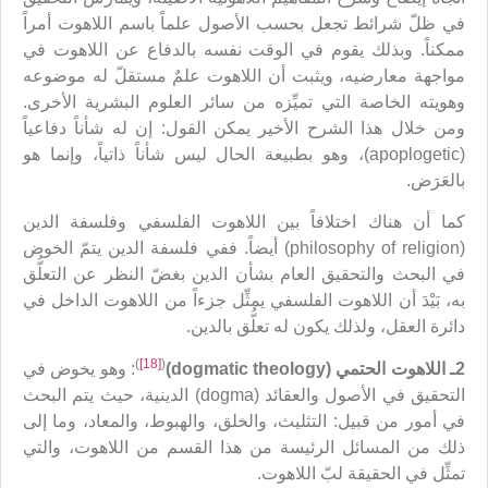
في ظلّ شرائط تجعل بحسب الأصول علماً باسم اللاهوت أمراً
ممكناً. وبذلك يقوم في الوقت نفسه بالدفاع عن اللاهوت في
مواجهة معارضيه، ويثبت أن اللاهوت علمٌ مستقلّ له موضوعه
وهويته الخاصة التي تميِّزه من سائر العلوم البشرية الأخرى.
ومن خلال هذا الشرح الأخير يمكن القول: إن له شأناً دفاعياً
(apoplogetic)، وهو بطبيعة الحال ليس شأناً ذاتياً، وإنما هو
بالعَرَض.
كما أن هناك اختلافاً بين اللاهوت الفلسفي وفلسفة الدين
(philosophy of religion) أيضاً. ففي فلسفة الدين يتمّ الخوض
في البحث والتحقيق العام بشأن الدين بغضّ النظر عن التعلُّق
به، بَيْدَ أن اللاهوت الفلسفي يمثِّل جزءاً من اللاهوت الداخل في
دائرة العقل، ولذلك يكون له تعلُّق بالدين.
)
[18]
(
2ـ اللاهوت الحتمي (
dogmatic theology
)
: وهو يخوض في
التحقيق في الأصول والعقائد (dogma) الدينية، حيث يتم البحث
في أمور من قبيل: التثليث، والخلق، والهبوط، والمعاد، وما إلى
ذلك من المسائل الرئيسة من هذا القسم من اللاهوت، والتي
تمثِّل في الحقيقة لبّ اللاهوت.