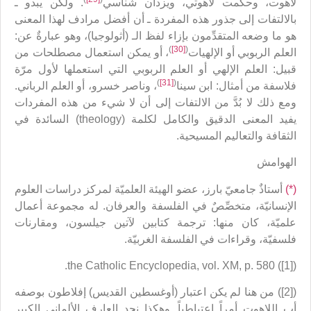
لاهوت، وحكمت لاهوتي، ويزدان شناسي
. ولكن يبدو ـ
بالالتفات إلى جذور هذه المفردة ـ أن أفضل مرادف لهذا المعنى
هو ما وضعه المتقدِّمون بإزاء لفظ الـ (أثولوجيا)، وهو عبارةٌ عن:
)
[30]
(
العلم الربوبي أو الإلهيات
، أو يمكن استعمال مصطلحات من
قبيل: العلم الإلهي أو العلم الربوبي التي استعملها لأول مرّة
)
[31]
(
فلاسفة من أمثال: ابن سينا
، وناصر خسرو، أو العلم الرباني.
ومع ذلك لا بُدَّ من الالتفات إلى أن لا شيء من هذه المفردات
يفيد المعنى الدقيق والكامل لكلمة (theology) السائدة في
الثقافة والتعاليم المسيحية.
الهوامش
(*)
أستاذٌ جامعيّ بارز، عضو الهيئة العلميّة لمركز دراسات العلوم
الإنسانيّة، متخصِّصٌ في الفلسفة والعرفان. له مجموعة أعمال
علميّة، كان منها: ترجمة كتابين لآتين جيلسون، ومقارنات
فلسفيّة، وقراءات في الفلسفة الغربيّة.
([1]) the Catholic Encyclopedia, vol. XM, p. 580.
([2]) من هنا لم يكن اعتبار (أوغسطين القديس) إفلاطون بوصفه
أب اللاهوت أمراً اعتباطياً. وهكذا نجد العارف الألماني الكبير