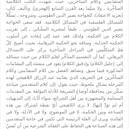
المتقدِّمين وكلام المتأخِّرين، حيث شهدت الكتب الكلامية
المتأخِّرة ـ ولا سيَّما بعد القرن السابع [الهجري]، وتأليف كتاب
(تجريد الاعتقاد)، للخواجة نصير الدين الطوسي، وشروحه ـ تسلُّلاً
للمسائل الفلسفية في المسائل الكلامية. فقد سعى الخواجة
نصير الدين الطوسي ـ طبقاً لمشربه المشّائي ـ إلى تقريب
الكلام من الحكمة، ولذلك فقد عمد إلى إبعاده عن أسلوب
الحكمة الجدلية، وساقه نحو الحكمة البرهانية، بحيث أصبح كلّ
همّ المتكلِّمين في المراحل المتأخرة يركز على الاستدلال
البرهاني. كما أن التقسيم المتأخِّر لعلم الكلام من حيث مسائله
إلى: (جليل الكلام) و(دقيق الكلام) يعود في منشئه إلى المقدّمات
المذكورة فيما سبق. ونشاهد الفصل بين كلام المتقدِّمين وكلام
المتأخِّرين في التعريف الذي يقدّمه عبد الرزاق اللاهيجي لهذه
المرحلة بشكلٍ ملحوظ، حيث يقول: (إن كلام المتقدمين صناعة
تمكّن من محافظة أوضاع الشريعة للأدلة المؤلفة من المقدمات
المسلمة والمشهورة بين أهل الشرائع، سواء أدَّتْ إلى البديهيات
أم لم تؤدِّ إليها). لا يرى اللاهيجي أيّ نقطة اشتراك بين هذه
الصناعة وبين الحكمة، لا في الموضوع، ولا في الأدلة، ولا في
الفائدة، ويرى أن العلة الرئيسة التي تكمن في حاجة المتقدمين
إلى هذه الصناعة هي الحفاظ على العقائد الشرعية من أن تُمَسّ