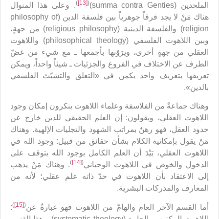
)
[13]
(
الملحدين (summa contra Genties)
. وعلى هذا المنوال
هناك مَنْ لا يجد فرقاً جوهرياً بين فلسفة الدين (philosophy of
religion) والفلسفة الدينية (religious philosophy) من جهةٍ،
وبين اللاهوت الفلسفي (philosophical theology) واللاهوت
العقلي من جهةٍ أخرى، ويرَوْنها بأجمعها ـ مع شيء من غضّ
الطرف عن الاختلاف في الفروع والجزئيات ـ شيئاً واحداً، ويمكن
تعريفها بتعريف واحد يكمن في «التعلق والتشبّث الفلسفي
بالدين».
وهناك جماعةٌ من الفلاسفة وعلماء اللاهوت ينكرون إمكان وجود
اللاهوت العقلي، ويقولون: إن العلم الحقيقي للدين خارج عن
حدود العقل، فهو رهنٌ بمراتب الشهود والتجليات الإلهية. وهناك
مَنْ يقول بإمكانية الكلام بشأن حقائق من قبيل: وجود الله في
اللاهوت العقلي، بَيْدَ أن العلم الكامل بوجود الله يتوقف على
)
[14]
(
الدخول والخوض في اللاهوت الوحياني
. وهناك مَنْ يذهب
إلى الاعتقاد بأن اللاهوت في حدّ ذاته علم عقلي؛ لأنه من
المعارف والمدركات البشرية.
)
[15]
(
أما القسم الآخر العام والهامّ من اللاهوت فهو عبارةٌ عن
:
اللاهوت المكتوب والجامع (systematic theology). وهذا القسم