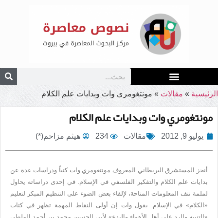
الرئيسية
»
مقالات
»
مونتغومري وات وبدايات علم الكلام
مونتغومري وات وبدايات علم الكلام
يوليو 9, 2012
مقالات
234
هيثم مزاحم(*)
أنجز المستشرق البريطاني المعروف مونتغومري وات كتباً ودراسات عدة عن
بدايات علم الكلام والتفكير الفلسفي في الإسلام. في إحدى دراساته يحاول
لملمة نتف المعلومات المتاحة، لإلقاء بعض الضوء على التنظيم المبكر لتعليم
«الكلام» في الإسلام. يقول وات إن أولى النقاط المهمة تظهر في كتاب
«التنبيه والرد على أهل الأهواء والبدع» لأبي الحسين محمد بن أحمد الملطي