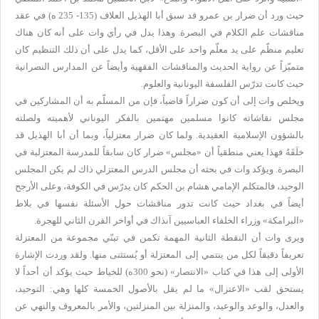
حيث ورد أن ضرار بن عمرو قد سبق أبا الهذيل العلاف (135- 235 ه) في عقد
مناقشات علم الكلام في البصرة. وهذا يدل في رأي وات على أنه كان هناك
تعليم منظّم على يد معلّم واحد على الأقل، كما يدل على أن ذلك التنظيم كان
متميّزاً عن رواية الحديث والمناقشات الفقهية وأيضاً عن المدارس النصرانية
حيث كانت تدرّس الفلسفة اليونانية والعلوم.
ويخلص وات إلى أن كون ضراراً قاضياً، فإن من المسلّم به أن المشاركين في
مجلس نقاشاته كانوا مسلمين مهتمين بالفكر اليوناني لأهميته ولصلته
بالشؤون الإسلامية العقيدية. ولما كان ضرار معتزلياً، وبما أن أبا الهذيل قد
خلَفَهُ فهذا يعني منطقياً أن «مجلس» ضرار كان سابقاً للمدرسة المعتزلية في
البصرة. ويؤكد وات في بحثه أن مجلس الدرس المعتزلي ذاك لم يكن المجلس
الوحيد، فالمتكلم الإمامي هشام بن الحكم كان يدرّس في الكوفة، وعلى الأرجح
أيضاً في بغداد حيث كانت تدور مناقشات حول الأسئلة نفسها في بلاط
«البرامكة» وزراء الخلفاء العباسيين آنذاك في أواخر القرن الثاني للهجرة.
ويرى وات أن النقطة الثانية المهمة تكمن في تبنّي مجموعة من المعتزلة
تعريفاً دقيقاً لكل من ينتمي إلى المعتزلة أو يُستثنى منها. ولقد وردت الإشارة
الأولى إلى هذا في كتاب «الانتصار» (نحو 300ه) للخياط حيث يؤكد أن أحداً لا
يستحق لقب «الاعتزال» ما لم يقل بالأصول الخمسة كلها وهي: التوحيد،
والعدل، والوعد والوعيد، والمنزلة بين المنزلتين، والأمر بالمعروف والنهي عن