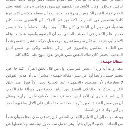
تُناقش وتتكوّن، وكان الأشخاص أنفسهم يدرسون ويحاضرون في الفقه وفي
الكلام. فمنذ القرن الخامس للهجرة وما بعده، يبدو أن معظم متكلمي الأشاعرة
كانوا شافعيين في التشريع، لكنه من غير المؤكد أن الأشعري نفسه كان
شافعياً، في حين أن الباقلاني كان مالكياً. ويجد وات اهتماماً بالعقائد ومن
ضمنها علم الكلام، في المذهب الحنفي، مع أن الحنفية، ولعقود عدة بعد وفاة
الإمام أبي حنيفة، لم تكن مدرسة تشريع موحدة بل حركة منتشرة تتضمن عدداً
من العلماء المعلمين يحاضرون في مراكز مختلفة. ولكن من ضمن أتباع
المذهب الحنفي كان هناك البعض ممن عارض بقوّة منهج علم الكلام كله.
«مقالة جهمية»
ينقل وات أنه ورد أن بشر المريسي أول من قال بخلق القرآن، كما جاء في
مصدر حنبلي، وأيضاً أول من نشر «مقالة جهمية»، مشيراً إلى أن هذين القولين
لا يتعارضان لأن مصطلح «الجهمي» عند الحنابلة يعني أولاً قبول مبدأ خلق
القرآن. ويذكر وات الخلاف العميق بين أتباع الحنفية حول مسألة علم الكلام،
إبّان المحنة. ويرى أن الأمر ليس بمستغرب عند الأحناف «أهل الرأي»، وينقل
أن من ضمن القضاة الذين دبّروا المحنة سبعة أحناف على الأقل بما فيهم أحمد
بن أبي دؤاد قاضي القضاة.
ويذهب وات إلى أن التعليم الكلامي الحنفي كان يتم في مدن مختلفة وأن عدداً
من العقائد الحنفية لا يزال باقياً، وهي تحمل سمات وراثية متشابهة تفصلها عن