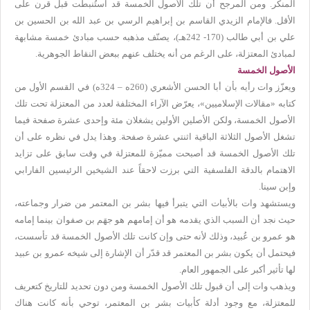
المنكر. ومن المرجح أن تلك الأصول الخمسة قد استُنبطت قبل قرن على
الأقل. فالإمام الزيدي القاسم بن إبراهيم الرسي بن عبد الله بن الحسين بن
علي بن أبي طالب (170- 242هـ)، يصنّف مذهبه حسب مبادئ خمسة مشابهة
لمبادئ المعتزلة، على الرغم من أنه يختلف عنهم ببعض النقاط الجوهرية.
الأصول الخمسة
ويعزّز وات رأيه بأن أبا الحسن الأشعري (260ه – 324ه) في القسم الأول من
كتابه «مقالات الإسلاميين»، يعرّض الآراء المختلفة لعدد من المعتزلة تحت تلك
الأصول الخمسة، ولكن الأصلين الأولين يشغلان مئة وإحدى عشرة صفحة فيما
تشغل الأصول الثلاثة الباقية اثنتي عشرة صفحة. وهذا يدل في نظره على أن
تلك الأصول الخمسة قد أصبحت مميّزة للمعتزلة في وقت سابق على تزايد
الاهتمام بالدقة الفلسفية التي برزت لاحقاً عند الشيخين الرئيسين الفارابي
وإبن سينا.
ويستشهد وات بالأبيات التي يتبرأ فيها بشر بن المعتمر من ضرار وجماعته،
حيث نجد أن السبب الذي يقدمه هو أن إمامهم هو جهَم بن صفوان بينما إمامه
هو عمرو بن عُبيد، وذلك لأنه حتى وإن كانت تلك الأصول الخمسة قد تأسست،
فيحتمل أن يكون بشر بن المعتمر قد قدّر أن الإشارة إلى شيخه عمرو بن عبيد
لها تأثير أكبر على الجمهور العام.
ويذهب وات إلى أن قبول تلك الأصول الخمسة ومن دون تحديد للتاريخ كتعريف
للمعتزلة، مع وجود أدلة كأبيات بشر بن المعتمر، توحي بأنه كانت هناك