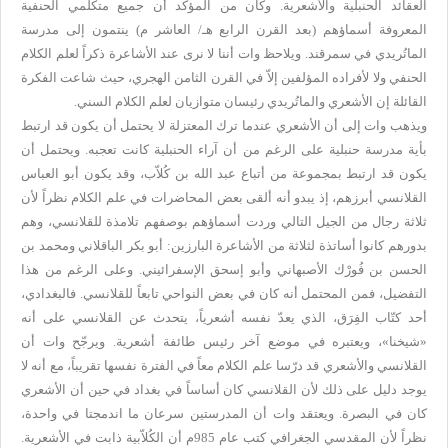
العقائد الحنبلية والأشعرية. وكان من المؤكد أن جميع متكلمي الحنفية
المعروفة أسماؤهم (بعد القرن الرابع هـ/ العاشر م) ينتمون إلى مدرسة
الماتُريدي في سمرقند. ويلاحظ وات أننا لا نرى عند الأشاعرة ذكراً لعلم الكلام
الحنفي ولا لأفراده المؤلفين إلاّ في القرن الثامن الهجري، حيث شاعت الفكرة
القائلة إن الأشعري والماتُريدي رئيسان متوازيان لعلم الكلام السني.
ويذهب وات إلى أن الأشعري عندما ترك المعتزلة لا يحتمل أن يكون قد ارتبط
بأية مدرسة حنبلية على الرغم من أن آراء الحنبلية كانت تعجبه. ويحتمل أن
يكون قد ارتبط بمجموعة من أتباع عبد الله بن كُلاّب، وقد يكون أبو العباس
القلانسي أبرزهم، إذ يبدو أنه ألقى بعض المحاضرات في علم الكلام نظراً لأن
ثلاثة رجال من الجيل التالي وردت أسماؤهم بوصفهم تلامذة للقلانسي، وهم
بدورهم كانوا أساتذة لثلاثة من الأشاعرة البارزين: أبو بكر الباقلاني ومحمد بن
الحسن بن فُورْك الأصبهاني وأبو إسحق الإسفرائيني. وعلى الرغم من هذا
التفضيل، فمن المحتمل أنه كان في بعض النواحي تابعاً للقلانسي. فالبغدادي،
أحد كتّاب الفِرَق، الذي يعدّ نفسه أشعرياً، يتحدث عن القلانسي على أنه
«شيخنا»، ويعتبره في موضع آخر رئيس طائفة أشعرية. ويرجّح وات أن
القلانسي والأشعري قد درّسا علم الكلام معاً في الفترة نفسها تقريباً، مع أنه لا
يوجد دليل على ذلك لأن القلانسي كان أساساً في بغداد في حين أن الأشعري
كان في البصرة. ويعتقد وات أن المدرستين سرعان ما اندمجتا في واحدة،
نظراً لأن المقدسي الجغرافي كتب عام 985م أن الكُلاّبية ذابت في الأشعرية.