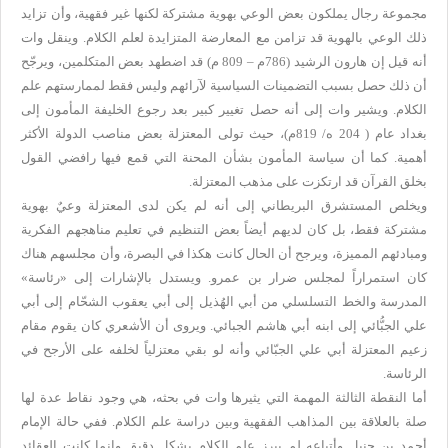
مجموعة رجال يملكون بعض الوعي بهوية مشتركة لكنها غير فقهية، وأن تزايد
ذلك الوعي بالهوية قد تزامن مع المعارضة المتزايدة لعلم الكلام. وينقل وات
أنه قيل إن هارون الرشيد (786م – 809 م) قد اضطهد بعض المتكلمين، ويرجّح
أن ذلك حصل بسبب التضمينات السياسية لآرائهم وليس فقط لممارستهم علم
الكلام. ويشير وات إلى أنه حصل تغيير كبير بعد رجوع الخليفة المأمون إلى
بغداد عام ( 204 ه/ 819م)، حيث تولى المعتزلة بعض مناصب الدولة الأكثر
أهمية. كما أن سياسة المأمون بشأن المحنة التي قمع فيها رافضي القول
بخلق القرآن قد ارتكزت على مذهب المعتزلة.
ويخلص المستشرق البريطاني إلى أنه لم يكن لدى المعتزلة وعيٌ بهوية
مشتركة فقط، بل كان لديهم أيضاً بعض التنظيم في تعليم مناهجهم الفكرية
ومبادئهم المميزة، ويرجح أن الحال كانت هكذا في البصرة، وأن مجلسهم هناك
كان استمراراً لمجلس ضرار بن عمرو. ويستدل بالإشارات إلى «رئاسة»
المدرسة والخط التسلسلي من أبي الهُذيل إلى أبي يعقوب الشحّام إلى أبي
علي الجبُّائي إلى ابنه أبي هاشم الجبائي. ويروى أن الأشعري كان يقوم مقام
زعيم المعتزلة أبي علي الجبّائي وأنه لو بقي معتزلياً لخلفه على الأرجح في
الرئاسة.
أما النقطة الثالثة المهمة التي يثيرها وات في بحثه، هي وجود نقاط عدة لها
صلة بالعلاقة بين المذاهب الفقهية وبين دراسة علم الكلام. ففي حالة الإمام
أحمد بن حنبل وأتباعه لم يبرز علم الكلام بشكل دقيق وإنما كانت العقائد