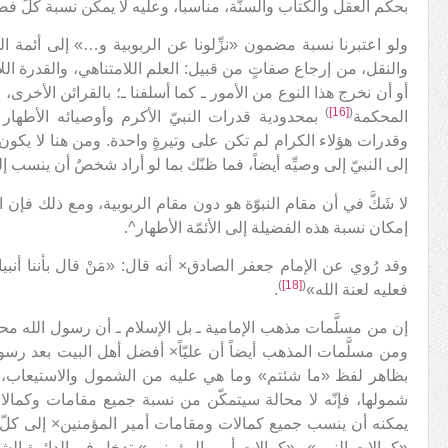
بحكم العقل والكتاب والسنّة، مناسباً، وعليه لا يمكن نسبة كلّ فضيل
ولو اعتبرنا نسبة مضمون «نزِّلونا عن الربوبية و…» إلى أئمة ا
والنقل، من إرجاع صفاتٍ من قبيل: العلم اللامتناهي، والقدرة الل
أو أن نخرج هذا النوع من الأمور ـ كما أسلفنا ـ؛ بالقرائن الأخرى، 
)
[16]
(
المحكمة
بمحدودية قدرات النبيّ الأكرم وأوصيائه الأطهار
وقدرات هؤلاء الكرام لم تكن على وتيرةٍ واحدة. ومن هنا لا يكون ب
إلى النبيّ إلى وصيِّه أيضاً، فما ظنّك بما لو أراد شخصٌ أن ينسب إل
لا شَكَّ في أن مقام النبوّة هو دون مقام الربوبية، ومع ذلك فإ
إمكان نسبة هذه الفضيلة إلى الأئمّة الأطهار^.
وقد رُوي عن الإمام جعفر الصادق× أنه قال: «مَنْ قال بأننا أنبي
)
[18]
(
فعليه لعنة الله»
.
إن من مسلَّمات مذهب الإمامية ـ بل الإسلام ـ أن رسول الله 
ومن مسلَّمات المذهب أيضاً أن عليّاً× أفضل أهل البيت بعد رسو
بظاهر لفظ «ما شئتم» وما هي عليه من الشمول والاستيعاب، دون
شمولها، فإنّه لا محالة سيتمكّن من نسبة جميع مقامات وكمالات 
يمكنه أن ينسب جميع كمالات ومقامات أمير المؤمنين× إلى كلّ واح
«كمالات النبي» و«كمالات أمير المؤمنين» تدخل في الدائرة الشم