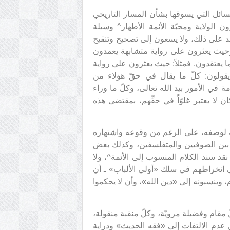
ائل التي يسوقها بشأن المسار التاريخي
 الولاية ومحبّة الأئمة الأطهار^ وسيلة
تشهد على ذلك، ولا يسعون إلى تصحيح وتنقيح
ه. وحيث يعثرون على رواية متشابهة يعمدون
لما يعتقدون. فمثلاً: حيث يعثرون على رواية
ا يقولون: كلّ ما يقال في حقّ هؤلاء من
 في الأمور بيد الله تعالى، وكلّ ما وراء
ن لا يعتبر غلوّاً في حقِّهم، بمقتضى هذه
ه لوصفه، على الرغم من وقوعه واشتهاره
ة بين الصوفيين والمتفلسفين، وكذلك بعض
ى نقد سند الكلام المنسوب إلى الأئمة^، ولا
ضى انخراطهم في سلك «أولي الألباب» ـ أن
م، وينسبونه إلى «دين الله»، وأن لا يحكموا
 مقام وفضيلة مرويّة، وكلّ منقبة منقولة،
 عدم الالتفات إلى «فقه الحديث» ودراية