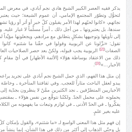
يذكر فقيه العصر الكبير الشيخ هادي نجم آبادي، في معرض المس
لتحوُّل وتطوّر المجتمع الإمامي، أن عموم الشيعة؛ حيث يعتبرون
نجاتهم، «كانوا لحبّهم لهذا الأمر يقبلون كلّ خبر أو أثر أو رؤيا 
سندها، بل يعتبرونها ـ من أجل ذلك ـ أمراً مسلَّماً لا غبار علي
إلى تأويلها وتوجيهها بشكلٍ يتطابق مع مرادهم، ويجعلونها مؤيِّداً 
تقول: «نزِّلونا عن الربوبية وقولوا في حقّنا ما شئتم» كانو
)
[2]
(
الصفات
الربوبية يجب قبوله، ولكنْ بعد حصر الصلاحيات العامة
ذلك من الاعتقاد بوساطة هؤلاء [الأئمة الأطهار] في أيّ مقامٍ كا
)
[3]
(
الأخبار…»
.
إن مثل هذا الفهم، الذي حمل الشيخ نجم آبادي على تجريد يراع
يبدو لعقل الباحث مثاراً للعجب. وفي ثقافتنا المتأخرة ـ وخاصّ
الأخباريين المتطرِّفين ـ نجد الكثيرين ممَّنْ لا ينظرون بجدّية إل
يحملونه على محمل الجدّ. ولكنّنا نتوقَّع من نفس هؤلاء ـ بمقت
يفكِّروا ـ في الحدّ الأدنى ـ في لوازم وتبعات ما يفهمونه من الكلا
عليه بغير علمٍ.
إن فهم مثل هذا المعنى الواسع لـ «ما شئتم»، والقول بإمكان كلّ
بل وحتّى الذهاب إلى أكثر من ذلك في هذا الشأن، إنما ينشأ من