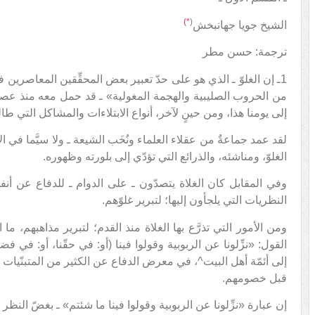
*)
(
الشيخ جويا جهانبخش
ترجمة: حسن مطر
1ـ إن الغلوّ ـ الذي هو على حدّ تعبير بعض المحقِّقين المعاصرين 
من الحروب الصليبية والهجمة المغولية» ـ قد حمل معه منذ عصر أئ
إلى يومنا هذا، ومن حينٍ لآخر، أنواع الابتلاءات والمشاكل التي ط
لقد عمد جماعةٌ من عقلاء العلماء ونُخَب الشيعة ـ ولا سيَّما في الأ
الغلوّ، ومناشئه، والذرائع التي تؤدّي إلى بلورته وظهوره.
وفي المقابل كان الغلاة يتصدّون ـ على الدوام ـ للدفاع عن أ
النظريات التي يلجأون إليها؛ لتبرير غلوّهم.
ومن الأمور التي تذرَّع بها الغلاة منذ القدم؛ لتبرير مذاهبهم، م
القول: «نزِّلونا عن الربوبية وقولوا فينا (أو: في حقّنا، أو: في 
إلى أئمّة أهل البيت^، في معرض الدفاع عن الكثير من المتبنّيات و
قبل خصومهم.
إن عبارة «نزِّلونا عن الربوبية وقولوا فينا ما شئتم» ـ بغضّ النظر 