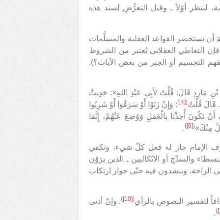
، لننظر أوّلاً ـ وقبل التعرُّض لسند هذه
ية أن نستحضر القواعد العقلية والمسلَّمات
؛ فإن التعاطي العقلاني يُعتبر من الشروط
هم التجسيم أو الجبر من بعض الآيات؟).
ٍ قَالَ: قُلْتُ لأَبِي عَبْدِ اللهِ×: حَدِيثٌ
)
[4]
(
. قَالَ قُلْتُ
: وَإِنْ زَنَوْا أَوْ سَرَقُوا أَوْ شَرِبُوا
أَنْ نَكُونَ أُخِذْنَا بِالْعَمَلِ وَوُضِعَ عَنْهُمْ، إِنَّمَا
)
[6]
(
َلُ مِنْكَ»
.
رف الإمام جاز له فعل كلّ شيء، وتكفي
طاء والسذّج أو الاتّكاليين ـ الذين يرَوْن
لى الراحة، وينشدون فيه حتّى جواز ارتكاب
)
[10]
(
اقاً لتفسير النصوص بالرأي
. وإنّ أدنى
)
.