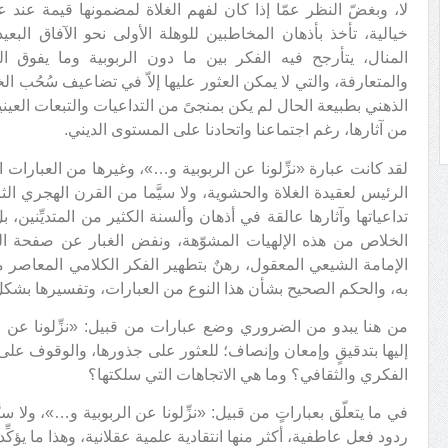
لا، وبغضّ النظر عمّا إذا كان لفهم الغلاة لمضمونها قيمة عند
خيالية، تأخذ بأذهان المخاطبين للوهلة الأولى نحو الآفاق البعي
المنال، يتأرجح فيه الفكر بين ما دون الربوبية وما يفوق 
والمتعارفة، والتي لا يمكن العثور عليها إلاّ في تضاعيف سُحُب الخ
الذهني بطبيعة الحال لم يكن بمنجىً من التداعيات والتبعات العينية
من آثارها، رغم اجتماعنا واتحادنا على المستوى الديني.
لقد كانت عبارة «نزِّلونا عن الربوبية و…»، وغيرها من العبارات الم
الرئيس لعقيدة الغلاة والحشوية، ولا سيَّما من القرن الهجري ال
تداعياتها وآثارها عالقة في أذهان وألسنة الكثير من المتديِّنين،
الخلاص من هذه الإلهيات المشوّهة، ونفض الغبار عن صفحة الد
الإمامة الشيعي المعقول، رهنٌ بتطهير الفكر الكلامي المعاصر 
به، والحكم الصحيح بشأن هذا النوع من العبارات، وتفسيرها بشك
من هنا يبدو من الضروري وضع عبارات من قبيل: «نزِّلونا عن ا
إليها بتدقيقٍ وإمعان وإنصاف؛ للعثور على جذورها، والوقوف على
الفكري والثقافي؟ وما هي الاتجاهات التي سلكتها؟
في ما يتعلّق بعباراتٍ من قبيل: «نزِّلونا عن الربوبية و…»، ولا س
ردود فعل عاطفية، أكثر منها انتقادية علمية عقلانية، وهذا ما يؤكّ