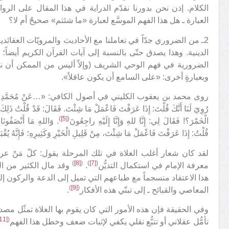
الكلام. إذن نحن بدورنا نقدّم الدراية في هذا المقال على الرواية
العبارة ـ هل هذا الفهم الموسَّع لعبارة «ما شئتم» صحيحٌ أم لا؟
2ـ من الضروري جدّاً في تعاملنا مع الأحاديث والمرويّات العقائد
الدينية. وهذا يصدق حتّى بالنسبة إلى آيات القرآن الكريم أيضاً
الضرورية في فهم الوحي الشريف (وإلاّ أليس من الممكن أن نف
وبعبارةٍ أخرى: «على السامع أن يكون عاقلاً».
روى محمد بن يعقوب الكليني في أصول الكافي: «…عَنْ مُحَمَّدِ بْنِ مَارِد
رُوِيَ لَنَا أَنَّكَ قُلْتَ: إِذَا عَرَفْتَ فَاعْمَلْ مَا شِئْتَ. فَقَالَ: قَدْ قُلْتُ ذَلِكَ
)
[5]
(
الْخَمْرَ؟! فَقَالَ لِي: إِنَّا للهِ وَإِنَّا إِلَيْهِ راجِعُونَ
. وَاللهِ مَا أَنْصَفُونَا، 
قُلْتُ: إِذَا عَرَفْتَ فَاعْمَلْ مَا شِئْتَ، مِنْ قَلِيلِ الْخَيْرِ وَكَثِيرِهِ؛ فَإِنَّهُ يُقْب
لقد كان شعار أغلب الغلاة في تلك المرحلة يقول: كلّ مَنْ ع
)
[8]
(
)
[7]
(
معرفة الإمام في استكمال التديُّن
.
وقد مال الكثير من البس
هذا الاعتقاد منسجماً مع طباعهم التي تميل إلى الدعة والركون إ
)
[9]
(
المعاصي والقبائح ـ إلى تبنّي هذه الأفكار
.
وفي الحقيقة فإن هذه الأمور التي كان يقوم بها الغلاة تمثّل مصد
[11]
(
تأمُّل عقلاني أو تتبُّع نقلي يكفي لإثبات ضعف وخطل هذا الفهم