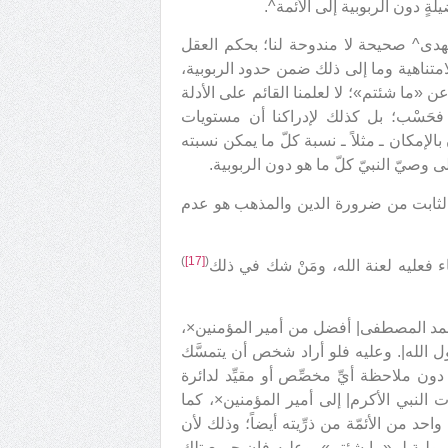
ةٍ دون الربوبية إلى الأئمة^.
لهدى^ صحيحة لا مندوحة لنا؛ بحكم العقل
امتناهية وما إلى ذلك ضمن حدود الربوبية،
عن «ما شئتم»؛ لا لعلمنا القائم على الأدلة
 فحَسْب؛ بل كذلك لإدراكنا أن مستويات
الإمكان ـ مثلاً ـ نسبة كلّ ما يمكن نسبته
ى وصيّ النبيّ كلّ ما هو دون الربوبية.
ن الثابت من ضرورة الدين والمذهب هو عدم
)
[17]
(
اء فعليه لعنة الله، ومَنْ شك في ذلك
محمد المصطفى| أفضل من أمير المؤمنين×،
ل الله|. وعليه فلو أراد شخص أن يتمسَّك
 ملاحظة أيِّ مخصِّص أو مقيِّد لدائرة
النبي الأكرم| إلى أمير المؤمنين×، كما
د من الأئمّة من ذرِّيته أيضاً؛ وذلك لأن
ولية لـ «ما شئتم»، وعليه فإن جميع تلك