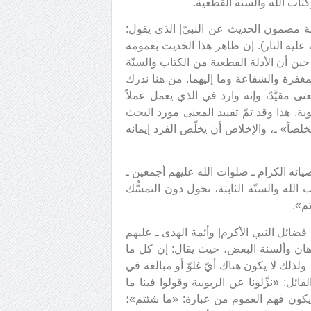
وكتاب الله والسنة القطعية.
صة مضمون الحديث عن النبيّ| الذي يقول:
له عليه النار). إن ظاهر هذا الحديث بعمومه
ن أن الأدلة القطعية من الكتاب والسنّة
مغفرة والشفاعة وما إليهما. من هنا ندرك
نى مقيَّدٌ، وإنه وارد في الذي يعمل عملاً
ة. هذا وقد تمّ تقييد المعنى مورد البحث
اً» ـ، والإخلاص أن يخلّص الفرد إيمانه
يائه الكرام ـ صلوات الله عليهم أجمعين ـ
لله والسنّة الثابتة، تحول دون التمسُّك
م».
 فضائل النبي الأكرم| وأئمة الهدى ـ عليهم
 أذهان وألسنة البعض، حيث يقال: إن كل ما
ذلك لا يكون هناك أيّ غلوّ أو مبالغة في
ئل: «نزِّلونا عن الربوبية وقولوا فينا ما
 يكون فهم العموم من عبارة: «ما شئتم»؛