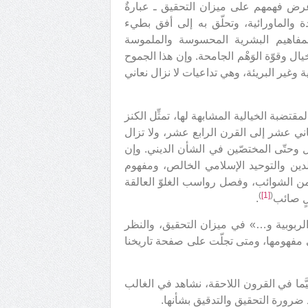
 عرض فهمهم على ميزان التحقيق ـ عبارةٌ
دة والماورائية، وتحلّق به إلى أفق بطيء
المفاهيم البشرية المحسوسة والملموسة
يال وقوّة الوَهْم الجامحة. وإن هذا الجموح
 وغير البريئة، وهي تداعيات لا نزال نعاني
قتضبة الخيالية المشابهة لها، تمثِّل الكنز
ثاني عشر إلى القرن الرابع عشر، ولا تزال
 بل وحتّى المختصّين في الشأن الديني. وإن
ين والتوحيد الإسلامي الخالص، ومفهوم
من الشوائب، وفصل رواسب الغلوّ العالقة
)
[1]
(
لٍ صائب
.
لربوبية و…» في ميزان التحقيق، والنظر
 مفهومها، ومتى تجلّت على صفحة تاريخنا
يَّما في القرون اللاحقة، نشاهد في الغالب
ِد ضرورة التحقيق والتدقيق بشأنها.