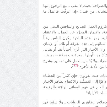
لصراحة بحيث لا يبقى ـ مع الرجوع إليها
شابه، من قبيل: «إذا عرفْتَ فاعمَلْ ما
ح بلزوم العمل الصالح والتنافس الديني من
والإيمان المجرَّد عن العمل، والاعتقاد
يه. ومن هذه الناحية يكون الناس رهناً
مائهم إلى هذه الفرقة أو تلك، أو الإيمان
وإن الأخبار التي تُرى أحياناً هنا أو هناك،
بُدَّ من تأويلها ـ بعد ثبوت صحّة صدورها ـ
مراد، ولا بُدَّ من العمل على تفسير وشرح
)
[12]
(
ا من الأدلة الأخرى
.
لماء، حيث يقولون: «إن كثيراً من الخطباء
َوْا إلى التمسُّك والاكتفاء بظاهر الأخبار
ُر العام في فهم المعاني الهامّة والرفيعة
مات الأولياء!
طلاق الظاهري للروايات ـ ولا سيَّما في