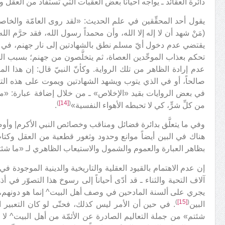
دائرة العقائد ـ يواجه أحياناً بعض العقبات التي تستفاد من العقل 
يقول أحد المحقِّقين في علم الحديث: «لقد روى العامّة والخا
(مَنْ شهد أن لا إله إلا الله، وأن محمداً رسول الله، فقد حرَّم ال
يقتضي عدم دخول أيّ مسلم نطق بالشهادتين إلى نار جهنم، في حي
تحكم بعذاب الموحِّدين العصاة، ثم يتخلَّصون من جهنم؛ بسبب ال
عدم إرادة الظاهر من تلك الرواية. وكأنّ النبيّ قال: إن هذا المع
صالحاً، أو في الذي يتوب ويشهد الشهادتين ويموت على هذه التوب
في بعض الروايات بقيد «الإخلاص» ـ من خلال إضافة عبارة: «مخلص
)
[14]
(
من كلِّ شرٍّ، كي لا تحبطه الأهواء النفسية»
.
وفي ما يتعلَّق بدائرة فضائل ومناقب وخصائص النبي الأكرم| وأوص
هناك في البين أيضاً موانع وحدود وثغور قطعية من العقل وكتاب ا
بظاهر العبارة والعموم والشمول والاستيعاب الظاهري لـ «ما شئت
إن عدم الاهتمام بالقيود العقلية والتاريخية والدينية الموجودة في
آلاف التحية والثناء ـ قد أدّى أحياناً إلى رسوخ هذا التصوّر في
يجري على ألسنة المادحين في وصف أهل البيت^ إنما هو دونهم، ول
)
[15]
(
البين
. في حين أن الأمر ليس كذلك، فحتّى لو كان التعبير القا
شئتم» من جملة التعاليم الصادرة عن الأئمّة من أهل البيت^ لا