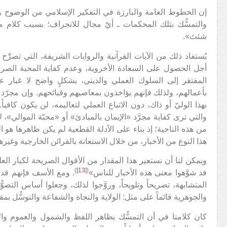
إن الخطوط العامة والبارزة في التفكير الإسلامي من الوضوح وا
والتمسُّك بتلك المحكمات ـ أيّ مجال للانحراف؛ بسبب كلام مت
شئتَ».
يُستفاد ذلك من الآيات القرآنية والروايات الشريفة، التي تصرِّ
أجل الحصول على السعادة الأخروية، وعدم كفاية المحبة الصرفة، 
المفتقر إلى السلوك العملي والديني، بشكلٍ واضح لا غبار عل
بأعمالهم، ولذلك فإنهم يؤاخذون بمعاصيهم وقبائحهم. وإن مجرّد انت
بهذا الوليّ أو ذاك، دون الاتباع العملي لتعاليمه، لن يكون كافياً. 
والتي ترى كفاية مجرَّد «الإيمان بالمبادئ» أو «محبّة الموالي»، لا 
من هذه الناحية؛ إذ بناء على الأدلة القطعية لم يكن ظاهرها هو ال
هذا النوع من الأخبار، من خلال الاستعانة بالقرائن الخارجية وغيره
ويمكن لنا أن نستعير هذا المقدار من الأقوال الصريحة لكبار الع
)
[13]
(
قد شوَّهوا معنى هذه الأخبار للناس»
. ومع الأسف فإنهم قد دع
المتشابهة، تصريحاً وتلويحاً، وروَّجوا لذلك، وجعلوا أساس التصوّ
والجوهرية قائماً على مثل: الولاية والنجاة والشفاعة والتوسُّل بمقا
كان كلامنا في أن التمسُّك بظاهر اللفظ والشمول والعموم والإ