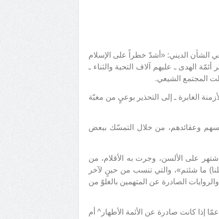
في الشأن الديني: «أشدّ خطراً على الإسلام
مّة الهدى ـ عليهم آلاف التحية والثناء ـ
الت المجتمع الشيعي.
زمنة الغابرة ـ إلى التحذير بوعيٍ من مغبّة
نفسهم وعقائدهم، من خلال التمسّك ببعض
ا اشتهر على الألسن، وجرت به الأقلام، من
فضلنا) ما شئتم»، والتي تنسب من حينٍ لآخر
الروايات الصادرة عن المتهمين بالغلوّ من
عمّا إذا كانت صادرة عن الأئمة الأطهار^ أم