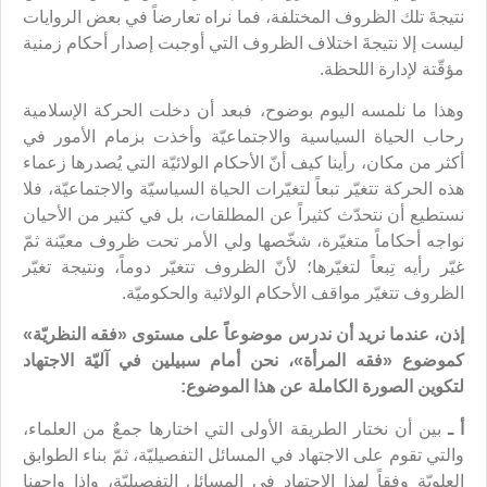
نتيجةَ تلك الظروف المختلفة، فما نراه تعارضاً في بعض الروايات
ليست إلا نتيجةَ اختلاف الظروف التي أوجبت إصدار أحكام زمنية
مؤقّتة لإدارة اللحظة.
وهذا ما نلمسه اليوم بوضوح، فبعد أن دخلت الحركة الإسلامية
رحاب الحياة السياسية والاجتماعيّة وأخذت بزمام الأمور في
أكثر من مكان، رأينا كيف أنّ الأحكام الولائيّة التي يُصدرها زعماء
هذه الحركة تتغيّر تبعاً لتغيّرات الحياة السياسيّة والاجتماعيّة، فلا
نستطيع أن نتحدّث كثيراً عن المطلقات، بل في كثير من الأحيان
نواجه أحكاماً متغيّرة، شخّصها ولي الأمر تحت ظروف معيّنة ثمّ
غيّر رأيه تِبعاً لتغيّرها؛ لأنّ الظروف تتغيّر دوماً، ونتيجة تغيّر
الظروف تتغيّر مواقف الأحكام الولائية والحكوميّة.
إذن، عندما نريد أن ندرس موضوعاً على مستوى
«
فقه النظريّة
»
كموضوع
«
فقه المرأة
»،
نحن أمام سبيلين في آليّة الاجتهاد
لتكوين الصورة الكاملة عن هذا الموضوع:
أ ـ
بين أن نختار الطريقة الأولى التي اختارها جمعٌ من العلماء،
والتي تقوم على الاجتهاد في المسائل التفصيليّة، ثمّ بناء الطوابق
العلويّة وفقاً لهذا الاجتهاد في المسائل التفصيليّة، وإذا واجهنا