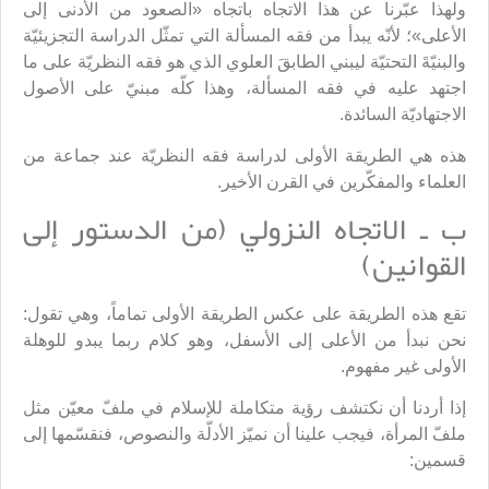
ولهذا عبّرنا عن هذا الاتجاه باتجاه «الصعود من الأدنى إلى
الأعلى»؛ لأنّه يبدأ من فقه المسألة التي تمثّل الدراسة التجزيئيّة
والبنيّةَ التحتيّة ليبني الطابقَ العلوي الذي هو فقه النظريّة على ما
اجتهد عليه في فقه المسألة، وهذا كلّه مبنيّ على الأصول
الاجتهاديّة السائدة.
هذه هي الطريقة الأولى لدراسة فقه النظريّة عند جماعة من
العلماء والمفكّرين في القرن الأخير.
ب ـ الاتجاه النزولي (من الدستور إلى
القوانين)
تقع هذه الطريقة على عكس الطريقة الأولى تماماً، وهي تقول:
نحن نبدأ من الأعلى إلى الأسفل، وهو كلام ربما يبدو للوهلة
الأولى غير مفهوم.
إذا أردنا أن نكتشف رؤية متكاملة للإسلام في ملفّ معيّن مثل
ملفّ المرأة، فيجب علينا أن نميّز الأدلّة والنصوص، فنقسّمها إلى
قسمين: