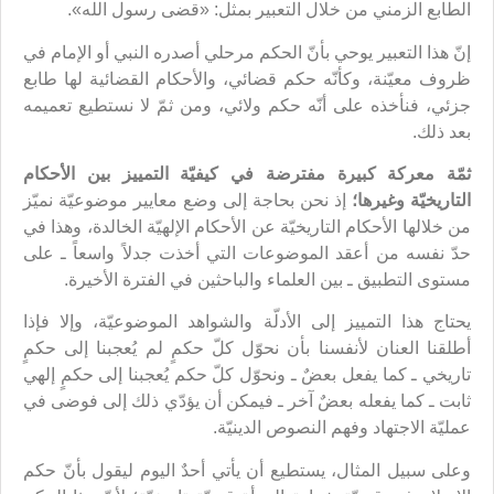
الطابع الزمني من خلال التعبير بمثل: «قضى رسول الله».
إنّ هذا التعبير يوحي بأنّ الحكم مرحلي أصدره النبي أو الإمام في
ظروف معيّنة، وكأنّه حكم قضائي، والأحكام القضائية لها طابع
جزئي، فنأخذه على أنّه حكم ولائي، ومن ثمّ لا نستطيع تعميمه
بعد ذلك.
ثمّة معركة كبيرة مفترضة في كيفيّة التمييز بين الأحكام
التاريخيّة وغيرها؛
إذ نحن بحاجة إلى وضع معايير موضوعيّة نميّز
من خلالها الأحكام التاريخيّة عن الأحكام الإلهيّة الخالدة، وهذا في
حدّ نفسه من أعقد الموضوعات التي أخذت جدلاً واسعاً ـ على
مستوى التطبيق ـ بين العلماء والباحثين في الفترة الأخيرة.
يحتاج هذا التمييز إلى الأدلّة والشواهد الموضوعيّة، وإلا فإذا
أطلقنا العنان لأنفسنا بأن نحوّل كلّ حكمٍ لم يُعجبنا إلى حكمٍ
تاريخي ـ كما يفعل بعضٌ ـ ونحوّل كلّ حكم يُعجبنا إلى حكمٍ إلهي
ثابت ـ كما يفعله بعضٌ آخر ـ فيمكن أن يؤدّي ذلك إلى فوضى في
عمليّة الاجتهاد وفهم النصوص الدينيّة.
وعلى سبيل المثال، يستطيع أن يأتي أحدٌ اليوم ليقول بأنّ حكم