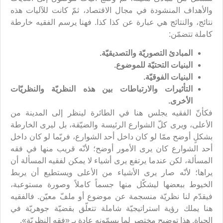
والأهداف المنشودة في مجال الاقتصاد، ثمّ كانت للآليات هذه
نتائج، والنتائج هي عبارة عن كذا كذا. فهنا يرسم الفقيه خارطة
كاملة تتضمّن:
المبادئ التصوريّة والتصديقيّة.
البنيات التحتيّة للموضوع.
البنيات الفوقيّة.
التأثيرات والارتباطات بين هذه النظريّة والنظريّات
الأخرى.
فكأنّ الفقيه يجلس هنا في الطائرة لينظر إلى المدينة من
الأعلى، ويرى كلّ الشوارع الرئيسة والضيّقة، بل ليرى الخارطة
بشكلٍ أوضح ممّا لو كان داخل أحد الشوارع، فربّما لو كان داخل
أحد الشوارع كان يرى الأمور أوضح؛ لأنّه قريب منها في فقه
المسألة، لكن عندما يرتفع يرى أشياء لا يمكن لفقيه المسألة أن
يراها؛ لأنّه صار يرى الأشياء من الأعلى ويستطيع أن يربط
الخيوط ببعضها ليشكّل منها جسماً كاملاً وصورة مستوعبة،
فيقدّم لنا نظريّة منسجمة عن موضوع أو ملفّ معيّن. فالفقيه
هنا يملك رؤية استراتيجيّة شاملة تتعلّق بقضيّة جوهريّة في
الحياة. هذا توضيح مختصر لما يسمّونه عادة بـ «فقه النظريّة».