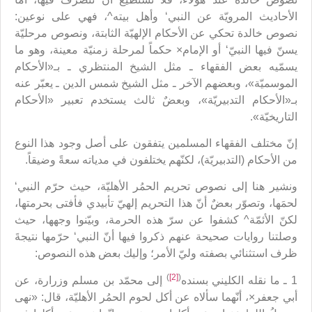
الأحاديث المرويّة عن النبي‘ وأهل بيته^، فهي على نوعين:
نصوص خالدة تحكي عن الأحكام الإلهيّة الثابتة، ونصوص مرحليّة
يسنّ فيها النبيّ‘ أو الإمام× حكماً لمرحلة زمنيّة معينة، وهو ما
يسمّيه بعض الفقهاء ـ مثل الشيخ المنتظري ـ بـ«الأحكام
الموسميّة»، وبعضهم الآخر ـ مثل الشيخ شمس الدين ـ يعبّر عنه
بـ«الأحكام التدبيريّة»، وبعضٌ ثالث يستخدم تعبير «الأحكام
التاريخيّة».
إنّ مختلف الفقهاء المسلمين يتفقون على أصل وجود هذا النوع
من الأحكام (التدبيريّة)، لكنّهم يختلفون في مدياته سعةً وضيقاً.
ونشير هنا إلى نصوص تحريم الحمُر الأهليّة، حيث حرّم النبي‘
لحمَها، وتصوّر بعضٌ أنّ هذا التحريم إلهيّ تأبيدي فأفتى بحرمتها،
لكنّ الأئمّة^ كشفوا عن سرّ هذه الحرمة، وبيّنوا وجهها، حيث
وصلتنا روايات صحيحة عنهم ذكروا فيها أنّ النبي‘ حرّمها نتيجةَ
ظرف استثنائي بصفته وليّ الأمر؛ وإليك بعض هذه النصوص:
)
[2]
(
1 ـ ما نقله الكليني بسنده
إلى محمّد بن مسلم وزرارة، عن
أبي جعفر×، أنّهما سألاه عن أكل لحوم‏ الحمُر الأهليّة، قال: «نهى