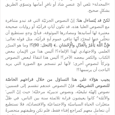
>المحدلة< تلغي أيّ عنصرٍ شاذ أو نافرٍ أمامها وتسوّي الطريق
بشكلٍ صحيح.
لكنّ قد يُتساءل هنا:
إنّ النصوص الجزئيّة التي قد تبدو متنافرة
مع النصوص العليا هذه، قد تكون آياتٍ قرآنيّة أو روايات صحيحة
معتبرة لها أسانيدها ومصادرها الموثوقة، فبأيّ وجهٍ نستطيع أن
نتخلّى عنها لمجرّد أنّها تنافي عموم آيةٍ قرآنيّة، مثل قوله تعالى:
﴿إِنَّ اللَّهَ يَأْمُرُ بِالْعَدْلِ والْإِحْسَانِ ..﴾ (النحل: 90)؟!
وما هو المبرّر
العلمي والاجتهادي لهذا الإلغاء؟! أليس هذا من الإيمان ببعض
الكتاب والكفر ببعضه الآخر؟! أليس هذا انتقاءً لبعض النصوص
وتركاً لنصوصٍ أخرى؛ لأنها لم تنسجم مع الصورة التي يريد
الباحث أن يرسمها؟!
يجيب هؤلاء على هذا التساؤل من خلال قراءتهم الخاصّة
للنصوص التشريعيّة،
فإنّ النصوص عندهم تنقسم إلى قسمين:
نصوص إلهيّة تبليغيّة، ونصوص تدبيريّة مرحليّة؛ حيث إنّ النبي‘
والأئمّة^ كانوا يعيشون قرابة ثلاثمئة سنة بين الناس، في ظلّ
متغيّرات الحياة السياسيّة والاجتماعيّة والاقتصاديّة، فلا نستطيع
أن نتعامل معهم كمراجع إفتاء فقط، فلم تكن وظيفتهم منحصرةً