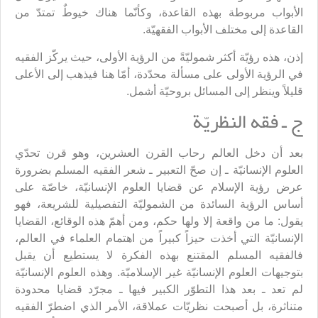
الأبواب مربوطة بهذه القاعدة، وكأنّما هناك خيوطٌ تمتدّ من
القاعدة إلى مختلف الأبواب الفقهيّة.
إذن، هذه رؤيّة أكثر شموليّةً من الرؤية الأولى، حيث يركّز الفقيه
في الرؤية الأولى على مسألة محدّدة، أمّا هنا فيذهب إلى الأعلى
قليلاً وينظر إلى المسائل بروحيّة أشمل.
ج ـ فقه النظريّة
بعد أن دخل العالم رحاب القرن العشرين، وهو قرن تحدّي
العلوم الإنسانيّة ـ إن صحّ التعبير ـ شعر الفقيه المسلم بضرورة
عرض رؤية الإسلام عن قضايا العلوم الإنسانيّة، خاصّة على
أساس الرؤية السائدة من الشموليّة التفصيلية للشريعة، فهو
يقول: ما من واقعة إلا ولها حكم، ومن أهمّ هذه الوقائع، القضايا
الإنسانيّة التي أخذت حيزاً كبيراً من اهتمام العلماء في العالم،
فالفقيه المسلم المقتنع بهذه الفكرة لا يستطيع أن يقبل
بتوجيهات العلوم الإنسانيّة غير الإسلاميّة. وهذه العلوم الإنسانيّة
لم تعد ـ بعد هذا التطوّر الكبير فيها ـ مجرّد قضايا محدودة
متناثرة، بل أصبحت نظريّات عملاقة، الأمر الذي اضطرّ الفقيه