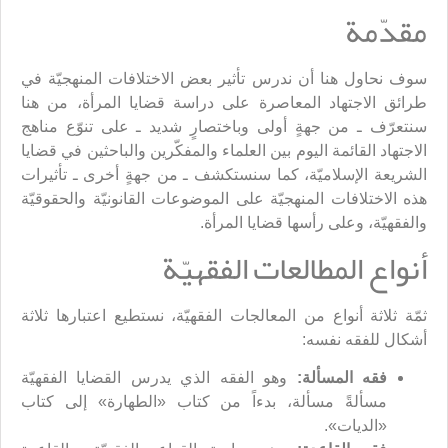
مقدّمة
سوف نحاول هنا أن ندرس تأثير بعض الاختلافات المنهجيّة في
طرائق الاجتهاد المعاصرة على دراسة قضايا المرأة، من هنا
سنتعرّف ـ من جهةٍ أولى وباختصارٍ شديد ـ على تنوّع مناهج
الاجتهاد القائمة اليوم بين العلماء والمفكّرين والباحثين في قضايا
الشريعة الإسلاميّة، كما سنستكشف ـ من جهةٍ أخرى ـ تأثيرات
هذه الاختلافات المنهجيّة على الموضوعات القانونيّة والحقوقيّة
والفقهيّة، وعلى رأسها قضايا المرأة.
أنواع المطالعات الفقهيّة
ثمّة ثلاثة أنواع من المعالجات الفقهيّة، نستطيع اعتبارها ثلاثة
أشكال للفقه نفسه:
فقه المسألة:
وهو الفقه الذي يدرس القضايا الفقهيّة
مسألةً مسألة، بدءاً من كتاب «الطهارة» إلى كتاب
«الديات».