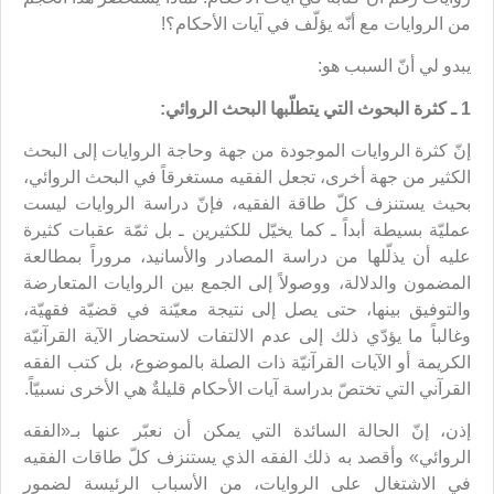
من الروايات مع أنّه يؤلّف في آيات الأحكام؟!
يبدو لي أنّ السبب هو:
1 ـ كثرة البحوث التي يتطلّبها البحث الروائي:
إنّ كثرة الروايات الموجودة من جهة وحاجة الروايات إلى البحث
الكثير من جهة أخرى، تجعل الفقيه مستغرقاً في البحث الروائي،
بحيث يستنزف كلّ طاقة الفقيه، فإنّ دراسة الروايات ليست
عمليّة بسيطة أبداً ـ كما يخيّل للكثيرين ـ بل ثمّة عقبات كثيرة
عليه أن يذلّلها من دراسة المصادر والأسانيد، مروراً بمطالعة
المضمون والدلالة، ووصولاً إلى الجمع بين الروايات المتعارضة
والتوفيق بينها، حتى يصل إلى نتيجة معيّنة في قضيّة فقهيّة،
وغالباً ما يؤدّي ذلك إلى عدم الالتفات لاستحضار الآية القرآنيّة
الكريمة أو الآيات القرآنيّة ذات الصلة بالموضوع، بل كتب الفقه
القرآني التي تختصّ بدراسة آيات الأحكام قليلةٌ هي الأخرى نسبيّاً.
إذن، إنّ الحالة السائدة التي يمكن أن نعبّر عنها بـ«الفقه
الروائي» وأقصد به ذلك الفقه الذي يستنزف كلّ طاقات الفقيه
في الاشتغال على الروايات، من الأسباب الرئيسة لضمور