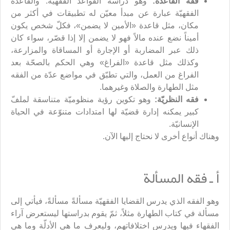
فقه القاعدة:
وهو دراسة القواعد الفقهيّة. والقاعدة
الفقهيّة عبارة عن مبدأ معيّن له تطبيقات في أكثر من
مكان، مثل قاعدة «الأمين لا يضمن»، فكلّ شخص يكون
أميناً نضع عنده مالاً فهو لا يضمن إلا إذا قصّر، سواء كان
ذلك عبر المضاربة أو الإجارة أو المساقاة والمزارعة،
وكذلك مثل قاعدة «الفراغ» وهي الحكم بالصحّة بعد
الفراغ من العمل، والتي تطبّق في مواضع عدّة من الفقه
مثل الطهارة والصلاة وغيرهما.
فقه النظريّة:
وهو تكوين رؤية منظوميّة متناسقة لملفّ
كبير يمكنه إدارة قضيّة لها امتدادات متنوّعة في الحياة
الإنسانيّة.
وهناك أنواع أخرى لا نحتاج إليها الآن.
أ ـ فقه المسألة
وهو الفقه الذي يدرس القضايا الفقهيّة مسألةً مسألةً، فيأتي إلى
مسألة في كتاب الطهارة مثلاً، ثمّ يقوم بدراستها ليستعرض آراء
الفقهاء فيها ويدرس اختلافاتهم، وليعرف ما هي الأدلّة وما هي