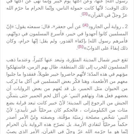
رسولُ الله| عنها، وعن أكلها يوم خيبر وإنّما نهى عن أكلها في
ذلك الوقت؛ لأنّها كانت حمولة الناس،‏ وإنّما الحرام ما حرّم الله
)
[3]
(
عزّ وجلّ في القرآن»
.
)
[4]
(
2 ـ رواية أبي الجارود
عن أبي جعفر×، قال: سمعته يقول:‏ «إنّ
المسلمين كانوا أجهدوا في خيبر، فأسرع المسلمون في دوابّهم،
فأمرهم رسول الله| بإكفاء القدور، ولم يقل: إنّها حرام، وكان
)
[5]
(
ذلك إبقاءً على الدوابّ»
.
تقع خيبر شمال المدينة المنوّرة، وتبعد عنها كثيراً، وعندما ذهب
المسلمون للحرب إلى تلك المنطقة، طال بهم الزمن، فاستهلكوا
مؤنهم في هذه المدّة؛ لأنّهم حاصروا خيبر طويلاً، ففقدوا ما جلبوا
معهم من الأطعمة، وهنا فكّر بعض المسلمين في أكل ما يُركب
من الحيوان مثل الحمير، بل قد يُفهم من بعض الروايات أن
بعضهم فعل هذا، ونهاهم النبي‘ عن أكل لحم الحمير حتى يتمكّن
الجيش من الرجوع إلى المدينة؛ لأنّ خبير كانت تبعد قرابة بضع
مئات من الكيلومترات ، فالحكم كان مرحليّاً غير تأبيدي؛ لأنّ
النبي‘ شخّص مصلحة زمنيّة مؤقّتة، وبصفته وليَّ الأمر أصدر
حكماً مرحليّاً لتفادي الأزمة. بل تصرّح هذه الرواية بأن الحرام
إنّما هو ما حرّمه الله عزّ وجلّ في القرآن، الأمر الذي يصبّ