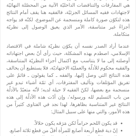
هي المفارقات والتناقضات الداخليّة الآتية من المحصّلة النهائيّة
لاجتهادات فقيه المسائل الجزئيّة، فالفقيه هنا يقف أمام النتائج
هذه لتكوّن صورة كاملة ومنسجمة عن الموضوع، لكنّه قد يواجه
أجزاءً غير متناسقة، الأمر الذي يعيق الوصول إلى نظريّة
متكاملة.
عندما أراد الصدر نفسه أن يكوّن نظريّة شاملة في الاقتصاد
الإسلامي، اصطدم بهذه المشكلة، حيث رأى أنّ بعض اجتهاداته
أوصلته إلى ما لا يتناسب مع اكتمال أجزاء النظريّة المتناسقة،
والفقيه محكوم للأدلّة والعمليّة الاجتهاديّة، فلا يستطيع أن يخالف
هذه النتائج التي وصل إليها، والفقه ـ كما يقولون ـ قائمٌ على
تفريق المؤتلفات وتأليف المفترقات، أي ثمّة أشياء تبدو غير
منسجمة مع بعضها، لكنّ الفقيه لا حيلة لديه؛ لأنّه متعبّدٌ بالأدلّة
من باب التسليم لله ورسوله‘، وإن أدّت هذه الأدلّة إلى هذه
النتائج غير المتناسبة بظاهرها، لهذا نجد في الفتاوى كثيراً من
هذه الأمور، والتي منها على سبيل المثال:
قد يكون اللحم حراماً لكن مَرَقه يكون حلالاً.
إنّ دية قطع أربعة أصابع للمرأة أقلّ من قطع ثلاثة أصابع.