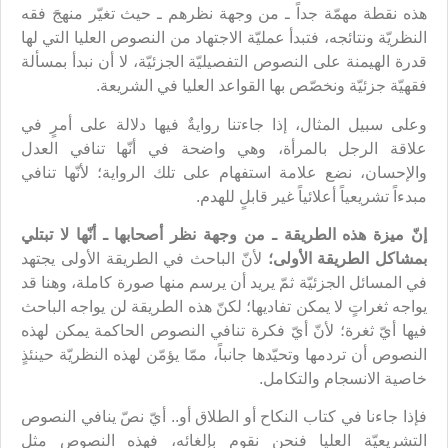
هذه نقطة مهمّة جداً ـ من وجهة نظرهم ـ حيث تغيّر منهجَ فقه
النظريّة ونتائجه، فتبدأ عمليّة الاجتهاد من النصوص العليا التي لها
قدرة الهيمنة على النصوص التفصيليّة الجزئيّة، لا أن نبدأ بمسألة
فقهيّة جزئيّة ونخصّص بها القواعد العليا في الشريعة.
وعلى سبيل المثال، إذا جاءتنا روايةٌ فيها دلالة على أمرٍ في
علاقة الرجل بالمرأة، وهي واضحة في أنّها تنافي العدل
والإحسان، نضع علامة استفهام على تلك الرواية؛ لأنّها تنافي
مبدءاً تشريعياً أعلائياً غير قابلٍ للهدم.
إنّ ميزة هذه الطريقة ـ من وجهة نظر أصحابها ـ أنّها لا تبتلي
بمشاكل الطريقة الأولى؛
لأنّ الباحث في الطريقة الأولى يجتهد
في المسائل الجزئيّة ثمّ يريد أن يرسم منها صورة كاملة، وهنا قد
يواجه ثغراتٍ لا يمكن تفاديها؛ لكنّ هذه الطريقة لن يواجه الباحث
فيها أيّ ثغرة؛ لأنّ أيّ فكرة تنافي النصوص الحاكمة يمكن لهذه
النصوص أن تردمها وتحيّدها جانباً، ممّا يؤمّن لهذه النظريّة حينئذٍ
خاصية الانسجام والتكامل.
فإذا جاءنا في كتاب النكاح أو الطلاق أو.. أيّ نصّ ينافي النصوص
التشريعيّة العليا فنحن نقوم بإلغائه، فهذه النصوص مثل