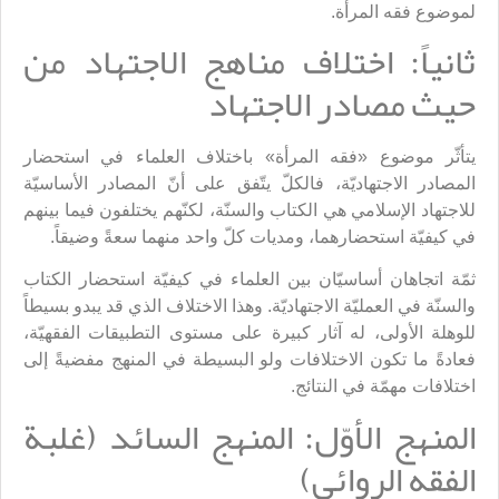
لموضوع فقه المرأة.
ثانياً: اختلاف مناهج الاجتهاد من
حيث مصادر الاجتهاد
يتأثّر موضوع «فقه المرأة» باختلاف العلماء في استحضار
المصادر الاجتهاديّة، فالكلّ يتّفق على أنّ المصادر الأساسيّة
للاجتهاد الإسلامي هي الكتاب والسنّة، لكنّهم يختلفون فيما بينهم
في كيفيّة استحضارهما، ومديات كلّ واحد منهما سعةً وضيقاً.
ثمّة اتجاهان أساسيّان بين العلماء في كيفيّة استحضار الكتاب
والسنّة في العمليّة الاجتهاديّة. وهذا الاختلاف الذي قد يبدو بسيطاً
للوهلة الأولى، له آثار كبيرة على مستوى التطبيقات الفقهيّة،
فعادةً ما تكون الاختلافات ولو البسيطة في المنهج مفضيةً إلى
اختلافات مهمّة في النتائج.
المنهج الأوّل: المنهج السائد (غلبة
الفقه الروائي)