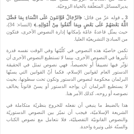
يديرالمسائل المتعلّقة بالحياة الزوجيّة.
3 ـ
قوله عزّ من قائل:
﴿
الرِّجَالُ قَوَّامُونَ عَلَى النِّسَاءِ بِمَا فَضَّلَ
اللَّهُ بَعْضَهُمْ عَلَى بَعْضٍ وبِمَا أَنْفَقُوا مِنْ أَمْوَالِهِ..
﴾
(النساء: 34)،
حيث يمثّل قاعدةً عامّة بإمكانها إدارة النصوص الأخرى، فتکون
من المبادئ التشريعيّة العليا.
تكمن خاصيّة هذه النصوص في كلّيّتها وفي الوقت نفسه قدرة
تأثيرها في النصوص الأخرى، بينما لا تستطيع النصوص الأخرى أن
تؤثّر فيها تضييقاً أو تخصيصاً، فهي نصوص تمثل في الحقيقة
الدستور العام لقوانين الإسلام، فكما أنّ القوانين التي يسنّها
البرلمان محكومة لنصوص الدستور وتكون تحت سطوتها، بحيث
لا يستطيع البرلمان أن يواجه الدستور أو يسنّ قانوناً يخالف
نصوصه أو روحه، كذلك الأمر هنا.
هذا بالضبط ما ينبغي أن نفعله للخروج بنظريّة متكاملة في
الشريعة الإسلاميّة، فيجب أن نميّز بين النصوص الدستوريّة
والنصوص القانونيّة التفصيليّة، فلا نتعامل مع نصوص الكتاب
والسنّة على وتيرة واحدة.