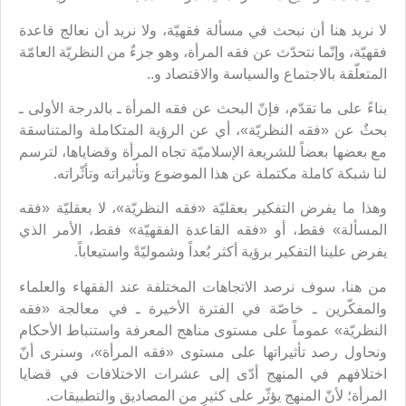
لا نريد هنا أن نبحث في مسألة فقهيّة، ولا نريد أن نعالج قاعدة
فقهيّة، وإنّما نتحدّث عن فقه المرأة، وهو جزءٌ من النظريّة العامّة
المتعلّقة بالاجتماع والسياسة والاقتصاد و..
بناءً على ما تقدّم، فإنّ البحث عن فقه المرأة ـ بالدرجة الأولى ـ
بحثٌ عن «فقه النظريّة»، أي عن الرؤية المتكاملة والمتناسقة
مع بعضها بعضاً للشريعة الإسلاميّة تجاه المرأة وقضاياها، لترسم
لنا شبكة كاملة مكتملة عن هذا الموضوع وتأثيراته وتأثّراته.
وهذا ما يفرض التفكير بعقليّة «فقه النظريّة»، لا بعقليّة «فقه
المسألة» فقط، أو «فقه القاعدة الفقهيّة» فقط، الأمر الذي
يفرض علينا التفكير برؤية أكثر بُعداً وشموليّةً واستيعاباً.
من هنا، سوف نرصد الاتجاهات المختلفة عند الفقهاء والعلماء
والمفكّرين ـ خاصّة في الفترة الأخيرة ـ في معالجة «فقه
النظريّة» عموماً على مستوى مناهج المعرفة واستنباط الأحكام
ونحاول رصد تأثيراتها على مستوى «فقه المرأة»، وسنرى أنّ
اختلافهم في المنهج أدّى إلى عشرات الاختلافات في قضايا
المرأة؛ لأنّ المنهج يؤثّر على كثيرٍ من المصاديق والتطبيقات.