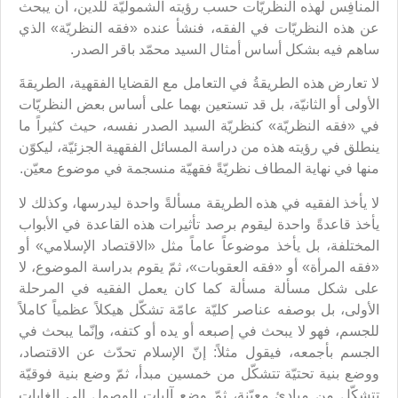
المنافِس لهذه النظريّات حسب رؤيته الشموليّة للدين، أن يبحث
عن هذه النظريّات في الفقه، فنشأ عنده «فقه النظريّة» الذي
ساهم فيه بشكل أساس أمثال السيد محمّد باقر الصدر.
لا تعارض هذه الطريقةُ في التعامل مع القضايا الفقهية، الطريقةَ
الأولى أو الثانيّة، بل قد تستعين بهما على أساس بعض النظريّات
في «فقه النظريّة» كنظريّة السيد الصدر نفسه، حيث كثيراً ما
ينطلق في رؤيته هذه من دراسة المسائل الفقهية الجزئيّة، ليكوّن
منها في نهاية المطاف نظريّةً فقهيّة منسجمة في موضوع معيّن.
لا يأخذ الفقيه في هذه الطريقة مسألةً واحدة ليدرسها، وكذلك لا
يأخذ قاعدةً واحدة ليقوم برصد تأثيرات هذه القاعدة في الأبواب
المختلفة، بل يأخذ موضوعاً عاماً مثل «الاقتصاد الإسلامي» أو
«فقه المرأة» أو «فقه العقوبات»، ثمّ يقوم بدراسة الموضوع، لا
على شكل مسألة مسألة كما كان يعمل الفقيه في المرحلة
الأولى، بل بوصفه عناصر كليّة عامّة تشكّل هيكلاً عظمياً كاملاً
للجسم، فهو لا يبحث في إصبعه أو يده أو كتفه، وإنّما يبحث في
الجسم بأجمعه، فيقول مثلاً: إنّ الإسلام تحدّث عن الاقتصاد،
ووضع بنية تحتيّة تتشكّل من خمسين مبدأ، ثمّ وضع بنية فوقيّة
تتشكّل من مبادئ معيّنة، ثمّ وضع آليات للوصول إلى الغايات