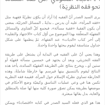
نحو فقه النظريّة)
يرى السيد الصدر أنّ الفقيه إذا أراد أن يكوّن نظريّةً فقهية مثل
«فقه المرأة»، عليه أن يدرس ـ بدايةً ـ المسائل الجزئيّة، بمعنى
أن يكون الفقيهُ «فقيهَ مسألة»، فيجمع كلّ الفتاوى والمسائل
الفقهيّة المتعلّقة بهذا الموضوع من أوّل كتاب «الاجتهاد والتقليد»
إلى آخر كتاب «الديات» عند الفقهاء، ثمّ ينظمها على شكل
جداول متناسقة ليقوم ببحثها واحدةً واحدةً.
وهذا يعني أنّ على الفقيه في البداية أن يشتغل على طريقة
الفقه التجزيئي، وبعد أن يجتهد في خمسين مسألة فقهيّة أو
ستين أو..، ويخرج بنتائج على الطريقة الفقهيّة السائدة، يأخذ هذه
النتائج ليقوم بالتنسيق بينها فيرسم بها خارطةً شاملةً، وهذه
الخارطة تساوي نظريّة الإسلام حول المرأة، فقيمة فقه النظرية
تكمن هنا في وعي عمليات التناسق وكيفيّة وضع الأحكام في
موضعها بطريقة يمكن تصوّر صورة كلية منها لها صلة بالمنطلق
والغاية، بدل بقائها مبعثرة.
هذا هو الذي فعله السيد الصدر في كتابه «اقتصادنا» ويمكن