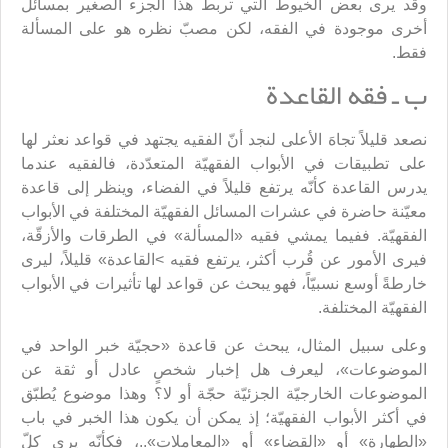
وقد يرى بعض الخيوط التي تربط هذا الجزء الصغير بمسائل
أخرى موجودة في الفقه، لكن مصبّ نظره هو على المسألة
فقط.
ب ـ فقه القاعدة
نصعد قليلاً تجاهَ الأعلى لنجد أنّ الفقيه يجتهد في قواعد نعثر لها
على تطبيقات في الأبواب الفقهيّة المتعدّدة، فالفقيه عندما
يدرس القاعدة كأنّه يرتفع قليلاً في الفضاء، وينظر إلى قاعدة
معيّنة حاضرة في عشرات المسائل الفقهيّة المختلفة في الأبواب
الفقهيّة. ففيما يمشي فقيه «المسألة» في الطرقات والأزقّة،
فيرى الأمور عن قُرب أكثر، يرتفع فقيه >القاعدة» قليلاً، ليرى
خارطةً أوسع نسبيّاً، فهو يبحث عن قواعد لها تأثيرات في الأبواب
الفقهيّة المختلفة.
وعلى سبيل المثال، يبحث عن قاعدة «حجيّة خبر الواحد في
الموضوعات»، ليعرف هل إخبار شخصٍ عادل أو ثقة عن
الموضوعات الخارجيّة الجزئيّة حجّة أو لا؟ وهذا موضوع يُطبّق
في أكثر الأبواب الفقهيّة؛ إذ يمكن أن يكون هذا الخبر في باب
«الطهارة» أو «القضاء» أو «المعاملات»..، فكأنّه يرى كلّ