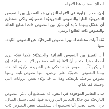
لصالح أصحاب هذا الاتجاه.
إذن، حجر الزاوية في الاتجاه النزولي هو التفصيل بين النصوص
التشريعيّة العليا والنصوص التشريعيّة التفصيليّة، ولكي نستطيع
أن نفصّل بينهما لا بد أن نميّز بين النصوص ذات الطابع الخالد
والنصوص ذات الطابع الزمني.
ثمّة آليات مختلفة لتمييز النصوص المرحليّة عن النصوص الثابتة،
منها:
أ ـ التمييز بين النصوص القرآنية والحديثيّة:
فكما تقدّم يرى
أصحاب هذا الاتجاه أنّ الأغلبيّة الساحقة من الآيات القرآنيّة، إن
لم يكن كلّها، نصوص ثابتة تحكي عن الشريعة الإلهيّة الخالدة،
بينما النصوص الحديثيّة على نوعين، منها نصوص ثابتة ومنها
نصوص مرحليّة تاريخيّة، وهذا ما قد تؤيّده بعض الروايات التي
وصلتنا كما تقدّم.
ب ـ التعابير الموجودة في النص:
قد نستطيع أن نميّز النصوص
التاريخيّة من خلال التعابير التي وردت فيها، فعلى سبيل المثال،
يرى السيد الصدر أنّنا نستطيع أن نستكشف بعض النصوص ذات