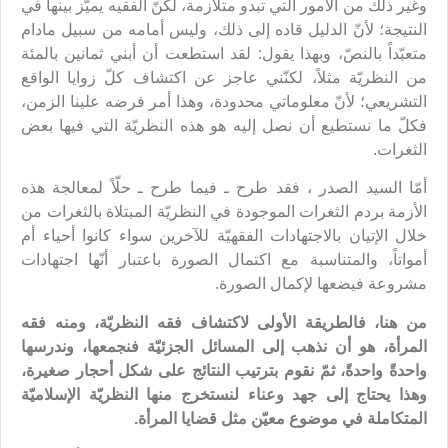
وغير ذلك من الأمور التي تبدو متلازمة، لكنّ الفقيه يميّز بينها في
النتيجة؛ لأنّ الدليل قاده إلى ذلك، وليس أمامه من سبيل مادام
متعبّداً بالنصّ، وبهذا يقول: لقد استطعت أن أبني ثمانين بالمئة
من النظريّة مثلاً، لكنّني عاجز عن اكتشاف كلّ زوايا الواقع
التشريعي؛ لأنّ معلوماتي محدودة، وهذا أمر فرضه علينا الزمن،
فكلّ ما نستطيع أن نصل إليه هو هذه النظريّة التي فيها بعض
الثغرات.
أمّا السيد الصدر ، فقد طرح ـ فيما طرح ـ حلّاً لمعالجة هذه
الأزمة بردم الثغرات الموجودة في النظريّة المبتلاة بالثغرات من
خلال الإتيان بالاجتهادات الفقهيّة للآخرين سواء كانوا أحياء أم
أمواتاً، والمتناسبة مع اكتمال الصورة باعتبار أنّها اجتهادات
مشروعة فيضعها لإكمال الصورة.
من هنا، فالطريقة الأولى لاكتشاف فقه النظريّة، ومنه فقه
المرأة، هو أن نذهب إلى المسائل الجزئيّة فنجمعها، وندرسها
واحدةً واحدةً، ثمّ نقوم بترتيب النتائج على شكل أحجار صغيرة،
وهذا يحتاج إلى جهد وعناء لنستخرج منها النظريّة الإسلاميّة
المتكاملة في موضوع معيّن مثل قضايا المرأة.