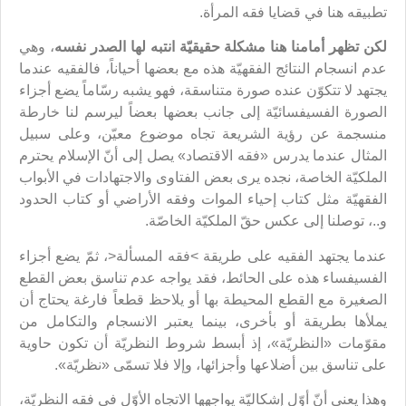
تطبيقه هنا في قضايا فقه المرأة.
لكن تظهر أمامنا هنا مشكلة حقيقيّة انتبه لها الصدر نفسه
، وهي
عدم انسجام النتائج الفقهيّة هذه مع بعضها أحياناً، فالفقيه عندما
يجتهد لا تتكوّن عنده صورة متناسقة، فهو يشبه رسّاماً يضع أجزاء
الصورة الفسيفسائيّة إلى جانب بعضها بعضاً ليرسم لنا خارطة
منسجمة عن رؤية الشريعة تجاه موضوع معيّن، وعلى سبيل
المثال عندما يدرس «فقه الاقتصاد» يصل إلى أنّ الإسلام يحترم
الملكيّة الخاصة، نجده يرى بعض الفتاوى والاجتهادات في الأبواب
الفقهيّة مثل كتاب إحياء الموات وفقه الأراضي أو كتاب الحدود
و..، توصلنا إلى عكس حقّ الملكيّة الخاصّة.
عندما يجتهد الفقيه على طريقة >فقه المسألة<، ثمّ يضع أجزاء
الفسيفساء هذه على الحائط، فقد يواجه عدم تناسق بعض القطع
الصغيرة مع القطع المحيطة بها أو يلاحظ قطعاً فارغة يحتاج أن
يملأها بطريقة أو بأخرى، بينما يعتبر الانسجام والتكامل من
مقوّمات «النظريّة»، إذ أبسط شروط النظريّة أن تكون حاوية
على تناسق بين أضلاعها وأجزائها، وإلا فلا تسمّى «نظريّة».
وهذا يعني أنّ أوّل إشكاليّة يواجهها الاتجاه الأوّل في فقه النظريّة،