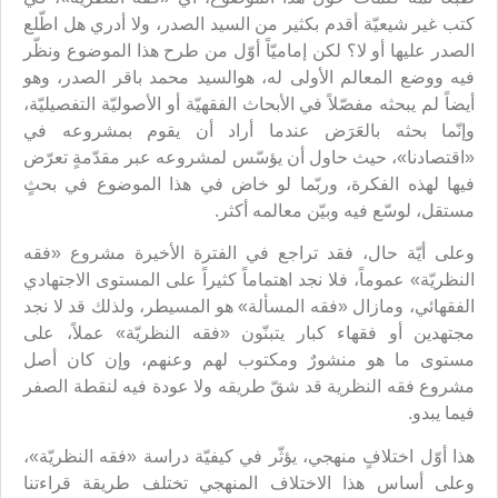
كتب غير شيعيّة أقدم بكثير من السيد الصدر، ولا أدري هل اطّلع
الصدر عليها أو لا؟ لكن إماميّاً أوّل من طرح هذا الموضوع ونظّر
فيه ووضع المعالم الأولى له، هوالسيد محمد باقر الصدر، وهو
أيضاً لم يبحثه مفصّلاً في الأبحاث الفقهيّة أو الأصوليّة التفصيليّة،
وإنّما بحثه بالعَرَض عندما أراد أن يقوم بمشروعه في
«اقتصادنا»، حيث حاول أن يؤسّس لمشروعه عبر مقدّمةٍ تعرّض
فيها لهذه الفكرة، وربّما لو خاض في هذا الموضوع في بحثٍ
مستقل، لوسّع فيه وبيّن معالمه أكثر.
وعلى أيّة حال، فقد تراجع في الفترة الأخيرة مشروع «فقه
النظريّة» عموماً، فلا نجد اهتماماً كثيراً على المستوى الاجتهادي
الفقهائي، ومازال «فقه المسألة» هو المسيطر، ولذلك قد لا نجد
مجتهدين أو فقهاء كبار يتبنّون «فقه النظريّة» عملاً، على
مستوى ما هو منشورٌ ومكتوب لهم وعنهم، وإن كان أصل
مشروع فقه النظرية قد شقّ طريقه ولا عودة فيه لنقطة الصفر
فيما يبدو.
هذا أوّل اختلافٍ منهجي، يؤثّر في كيفيّة دراسة «فقه النظريّة»،
وعلى أساس هذا الاختلاف المنهجي تختلف طريقة قراءتنا