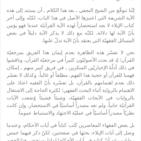
إنّنا نتوقّع من الشيخ النجفي ـ بعد هذا الكلام ـ أن يستند إلى هذه
الآية الشريفة التي اعتبرَها الأصل في هذا الباب، لكنّه وإلى آخر
كتاب الإيلاء لا نجد استحضاراً لهذه الآية القرآنيّة عنده! فهو يؤمن
بأنّ الآية لها دلالة، لكنّه مع ذلك لا يذكر الآية دليلاً في بعض
المسائل الفقهيّة التي يعتقد بأنّ الآية تدلّ علىها.
نحن لا نفسّر هذه الظاهرة بعدم إيمان هذا الفريق بمرجعيّة
القرآن؛ إذ قد بحث الأصوليّون كثيراً في مرجعيّة القرآن، وناقشوا
في ذلك أدلّةَ الإخباريّين المنكرين ـ في فريق كبير منهم ـ إمكان
فهمنا للقرآن أو حجية هذا الفهم، مطلقاً أو غالباً، وكذلك لا نفسّر
ذلك بعدم اهتمامهم بالقرآن، بل نفسّره بأنّ الفقيه اعتادَ على
الاهتمام بالرواية أثناء البحث الفقهي؛ لكثرة الحاجة إلى الاشتغال
بالروايات في الأبحاث الفقهيّة، وشيئاً فشيئاً وُضعت الآيات
القرآنيّة جانباً، ولم تعد مصدراً أساسيّاً في الاستحضار، وإن كانت
نظريّاً مصدراً أساسيّاً في عمليّة الاجتهاد والاستنباط عموماً.
بل بعض الفقهاء المعاصرين كَتَب كتاباً في آيات الأحكام، وعندما
وصل إلى آيات الإيلاء، بحثها في صفحتين، لكنّ ذكر فيهما خمس
روايات رغم أنّ كتابه في آيات الأحكام! لماذا يستحضر هذا الحجم