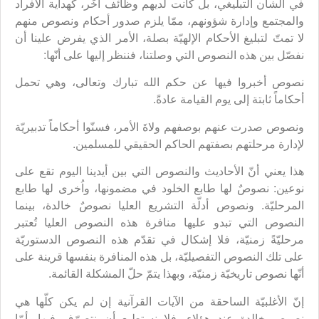
في الشأن التبليغي، بل كانت لديهم وظائف اُخَر، كهداية الأفراد
والمجتمع وإدارة شؤونهم، ممّا يلزم صدور أحكام ونصوص منهم
لا تمتّ لتبليغ الأحكام الإلهيّة بصلة، الأمر الذي يفرض علينا أن
نفصّل بين هذه النصوص التي وصلتنا، فننظر إليها على أنّها:
نصوص أخبروا فيها عن حكم الله تبارك وتعالى، وهي تحمل
أحكاماً ثابتة إلى يوم القيامة عادةً.
ونصوص صدرت عنهم بوصفهم ولاةَ الأمر، فسنّوا أحكاماً تدبيريّة
لإدارة مرحلتهم بصفتهم الحاكم الحقيقي للمسلمين.
هذا يعني أنّ الأحاديث والنصوص التي بين أيدينا اليوم تقع على
نوعين: نصوصٌ لها طابع الخلود في مضمونها، واُخرى لها طابع
المرحليّة. ونصوص أدلّة التشريع العليا نصوصٌ خالدة، بينما
النصوص التي تبدو عليها منافرة هذه النصوص العليا تُعتبر
مرحليّةً زمنيّة، فلا إشكال في تقدّم هذه النصوص الدستوريّة
على تلك النصوص التفصيليّة، بل هذه المنافرة بنفسها قرينة على
أنّها نصوص تاريخيّة زمنيّة، وبهذا يتمّ حلّ المشكلة القائمة.
إنّ الأغلبيّة الساحقة من الآيات القرآنية إن لم يكن كلّها هي
نصوص خالدة عند هؤلاء، فلا نستطيع أن نتصرّف فيها، أمّا