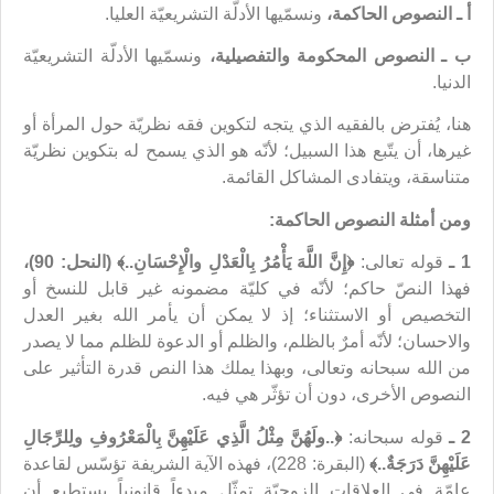
أ ـ النصوص الحاكمة،
ونسمّيها الأدلّة التشريعيّة العليا.
ب ـ النصوص المحكومة والتفصيلية،
ونسمّيها الأدلّة التشريعيّة
الدنيا.
هنا، يُفترض بالفقيه الذي يتجه لتكوين فقه نظريّة حول المرأة أو
غيرها، أن يتّبع هذا السبيل؛ لأنّه هو الذي يسمح له بتكوين نظريّة
متناسقة، ويتفادى المشاكل القائمة.
ومن أمثلة النصوص الحاكمة:
1 ـ
قوله تعالى:
﴿إِنَّ اللَّهَ يَأْمُرُ بِالْعَدْلِ والْإِحْسَانِ..﴾ (النحل: 90)،
فهذا النصّ حاكم؛ لأنّه في كليّة مضمونه غير قابل للنسخ أو
التخصيص أو الاستثناء؛ إذ لا يمكن أن يأمر الله بغير العدل
والاحسان؛ لأنّه أمرٌ بالظلم، والظلم أو الدعوة للظلم مما لا يصدر
من الله سبحانه وتعالى، وبهذا يملك هذا النص قدرة التأثير على
النصوص الأخرى، دون أن تؤثّر هي فيه.
2 ـ
قوله سبحانه:
﴿..
ولَهُنَّ مِثْلُ الَّذِي عَلَيْهِنَّ بِالْمَعْرُوفِ ولِلرِّجَالِ
عَلَيْهِنَّ دَرَجَةٌ..﴾
(البقرة: 228)، فهذه الآیة الشريفة تؤسّس لقاعدة
عامّة في العلاقات الزوجيّة تمثّل مبدءاً قانونياً يستطيع أن