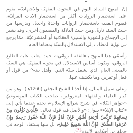
إنّ المنهج السائد اليوم في البحوث الفقهيّة والاجتهاديّة، يقوم
على استحضار الروايات أكثر من استحضار الآيات القرآنيّة،
فيقوم الفقيه باستحضار الروايات واحدةً واحدةً، ويدرسها من
حيث السند تارةً، ومن حيث الدلالة والمضمون أخرى، وقد يشير
إلى الإجماع والشهرة والسيرة العقلائية أو المتشرعيّة، ممّا يرجع
في نهاية المطاف إلى الاستدلال بالسنّة بمعناها العام.
وأسمّي هذا المنهج بـ«الفقه الروائي»، حيث يغلب عليه الطابع
الروائي، ويكون أساس الاستدلال في بحوثه الفقهيّة هي السنّة
بالمعنى العام الذي يشمل سنّة النبي‘ وأهل بيته^ من قول أو
فعل أو تقرير، وما يكشف عنها.
وعلى سبيل المثال، إذا أخذنا الشيخ النجفي (1266هـ)، وهو من
كبار العلماء والفقهاء المعروفين، صاحب الكتاب الموسوعيّ
«جواهر الكلام في شرح شرائع الإسلام»، نجده عندما يأتي إلى
>كتاب الإيلاء< يقول: «والأصل فيه قوله تعالى:
﴿لِلَّذِينَ يُؤْلُونَ مِنْ
نِسٰائِهِمْ تَرَبُّصُ أَرْبَعَةِ أَشْهُرٍ فَإِنْ فٰاؤُ فَإِنَّ اللّٰهَ غَفُورٌ رَحِيمٌ وإِنْ
عَزَمُوا الطَّلٰاقَ فَإِنَّ اللّٰهَ سَمِيعٌ عَلِيمٌ﴾،
بل منها يستفاد الوجه في
)
[6]
(
جملة من أحكامه الآتية»
.