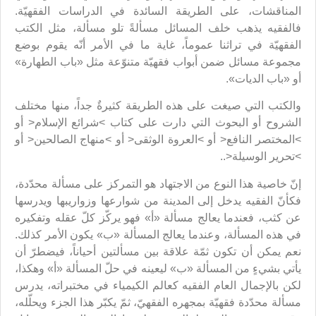
المناقشات، على الطريقة السائدة في الدراسات الفقهيّة.
فالفقيه يذهب خلف المسائل مسألةً تلو مسألة، مثل الكتب
الفقهيّة في تراثنا عموماً، غاية ما في الأمر أنّه يقوم بوضع
مجموعة مسائل ضمن أبواب فقهيّة متنوّعة مثل «باب الطهارة»
أو «باب الديات».
والكتب التي صيغت على هذه الطريقة كثيرةٌ جداً، منها مختلف
الشروح أو البحوث التي دارت على كتاب >شرائع الإسلام< أو
>المختصر النافع< أو >العروة الوثقى< أو >منهاج الصالحين< أو
>تحرير الوسيلة<..
إنّ خاصية هذا النوع من الاجتهاد هو التمركز على مسألة محدّدة،
فكأنّ الفقيه يدخل إلى المدينة من شوارعها وزواريبها ويدرسها
عن كثب، فعندما يعالج مسألة «أ» فهو يركّز كلّ عقله وتفكيره
في هذه المسألة، وعندما يعالج المسألة «ب» يكون الأمر كذلك.
نعم يمكن أن تكون ثمّة علاقة بين مسألتين أحياناً، فيضطرّ أن
يأتي بشيءٍ من المسألة «ب» ليعينه في حلّ المسألة «أ» وهكذا،
لكن بالإجمال العام الفقيه كعالم الكيمياء في مختبراته، يدرس
مسألة محدّدة فقهيّة بمجهره الفقهيّ، ثمّ يكبّر هذا الجزء ويحلّله،