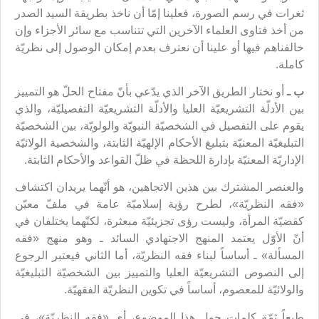
ثغرات في رسم الصورة، فعلينا إمّا أن ناخذ بطريقة السيد الصدر
من أخذ فتاوى العلماء الآخرين التي تتناسب مع سائر الأجزاء وإن
خالفناهم فيها أو علينا أن نعترف بعدم إمكان الوصول إلى نظريّة
كاملة.
ب ـ
أو نختار الطريق الآخر الذي يدّعي بأنّ مفتاح الحلّ هو التمييز
بين الأدلّة التشريعيّة العليا والأدلّة التشريعيّة التفصيليّة، والذي
يقوم على التفصيل في الشخصيّة النبويّة والولويّة، بين الشخصيّة
التبليغيّة المعنيّة بتبليغ الأحكام الإلهيّة الثابتة، والشخصية الولائيّة
الإداريّة المعنيّة بإدارة اللحظة في ظلّ القواعد والأحكام الثابتة.
والعنصر المشترك بين هذين الاتجاهين، هو أنّهما يريدان اكتشاف
«فقه النظريّة»، لطرح رؤية إسلاميّة عامة في ملفّ معيّن
كقضيّة المرأة، وليست رؤى تجزيئيّة مبعثرة، لكنّهما يختلفان في
أنّ الأوّل يعتمد المنهج الاجتهادي السائد ـ وهو منهج «فقه
المسألة» ـ أساساً لبناء فقه النظريّة، أما الثاني فيعتبر الرجوع
إلى النصوص التشريعيّة العليا والتمييز بين الشخصيّة التبليغيّة
والولائيّة للمعصوم، أساساً في تكوين النظريّة الفقهيّة.
طبعاً ثمّة كلمات حول هذا الموضوع، أي «فقه النظريّة»، في