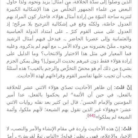
الذين وصلوا إلى سدّة الخلافة، من أمثال: يزيد ونحوه. ولذا حاول
البعض من علماء الجمهور التخلُّص من هذا الإشكالية الكبيرة
لتنزيه ساحة النبوّة من إرادة أمثال هؤلاء، فاختار كون المراد بهم
العدول خاصّة، ولكنّه وقع في إشكالية الترجيح بلا مرجِّح؛ إذ
العدول على مبنى القوم كثرٌ ـ على امتداد الدولة العباسية
والعثمانية وإلى عصرنا الحاضر ـ، فيدخل فيهم أمثال الرشيد
ونحوه ـ ممَّنْ يعتبرونه من ولاة الأمر ـ، مع أنهم لم يذكروه. وعليه
فما المعيار في مثل هذا الاختيار والانتخاب؟ وما الدليل على
إرادة هؤلاء فقط دون غيرهم بحديث الرسول|؟ وهل يمكن الجزم
بشيءٍ من ذلك أم هو محضّ التخرُّص والرجم بالغيب؟ هذه أسئلةٌ
يجب أن تجيب عليها تفاسير القوم وقراءاتهم لهذه الأحاديث.
إنْ قلتَ:
إن ظاهر الأحاديث تصدّي هؤلاء الاثني عشر للخلافة
بالفعل، في حين أن الأئمة^ لم يحكموا بالفعل، عدا أمير
المؤمنين والإمام الحسن’. قال ابن كثير بعد نقله روايات الاثني
عشر: «وهؤلاء غير الذين تقول بهم الشيعة؛ لأنهم ملكوا، وأئمة
)
[44]
(
الشيعة لم يملكوا»
.
قلتُ:
إنّ هذه الأحاديث واردة في مقام الإنشاء والأمر والنصب، لا
الإخبار والإعلام، فهي ـ نظير: قوله|: «الناس تبعٌ لقريش» ـ أمرٌ