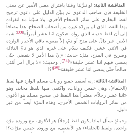
المناقشة الثانية:
لو تنزَّلنا وقلنا بافتراق معنى الأمير عن معنى
الخليفة فإن صاحب الدعوى لم يبيِّن الدليل على دعوى ترجيح
لفظ البخاري على سائر الصحاح الأخرى، ولا سيَّما مع انفراده
بهذا اللفظ الذي لم يورِدْه غيره من أصحاب الصحاح. هذا مضافاً
)
[33]
(
إلى أن لفظ حديثه الذي رواه: «يكون اثنا عشر أميراً»
شبه
الأبتر، غير دالّ على مدح أو ذمّ، إلاّ بمعونة باقي الأخبار الواردة
في الاثني عشر، فكيف يقدّم على غيره الذي هو تامّ الدلالة
وصريح في المدح، مثل: حديث: «إنّ هذا الأمر لا ينقضي حتّى
)
[34]
(
يمضي فيهم اثنا عشر خليفة»
، وحديث: «لا يزال أمر أمّتي
)
[35]
(
صالحاً حتّى يمضي اثنا عشر خليفة»
؟!
المناقشة الثالثة:
إنه أسقط جميع روايات مسلم الوارد فيها لفظ
(الخلفاء)، وهي خمس روايات، واكتفى منها بلفظ محايد، وهو
«اثنا عشر رجلاً»، معتبراً هذا اللفظ في صحيح مسلم هو الأقوى
من سائر الروايات الخمس الأخرى. وهذه المرّة أيضاً من غير
دليل.
وحينئذٍ نسأل لماذا يكون لفظ (رجلاً) هو الأقوى، مع وروده مرّة
واحدة، ولفظ (الخلفاء) هو الأضعف، مع وروده خمس مرّات؟!