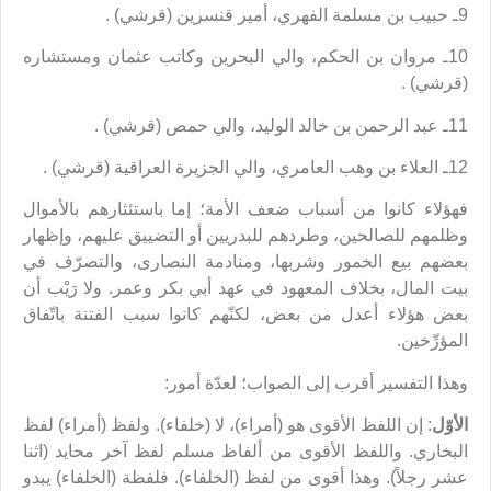
9ـ حبيب بن مسلمة الفهري، أمير قنسرين (قرشي) .
10ـ مروان بن الحكم، والي البحرين وكاتب عثمان ومستشاره
(قرشي) .
11ـ عبد الرحمن بن خالد الوليد، والي حمص (قرشي) .
12ـ العلاء بن وهب العامري، والي الجزيرة العراقية (قرشي) .
فهؤلاء كانوا من أسباب ضعف الأمة؛ إما باستئثارهم بالأموال
وظلمهم للصالحين، وطردهم للبدريين أو التضييق عليهم، وإظهار
بعضهم بيع الخمور وشربها، ومنادمة النصارى، والتصرّف في
بيت المال، بخلاف المعهود في عهد أبي بكر وعمر. ولا رَيْب أن
بعض هؤلاء أعدل من بعض، لكنّهم كانوا سبب الفتنة باتّفاق
المؤرِّخين.
وهذا التفسير أقرب إلى الصواب؛ لعدّة أمور:
الأوّل
: إن اللفظ الأقوى هو (أمراء)، لا (خلفاء). ولفظ (أمراء) لفظ
البخاري. واللفظ الأقوى من ألفاظ مسلم لفظ آخر محايد (اثنا
عشر رجلاً). وهذا أقوى من لفظ (الخلفاء). فلفظة (الخلفاء) يبدو