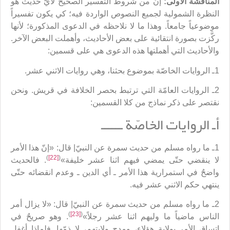
المناقشة الأولى:
إنّ من شروط التفسير الصحيح لأيّ حديث هو
النظرة الشمولية لجميع النصوص الواردة فيه؛ كي يكون تفسيراً
موضوعياً جامعاً. وهذا ما لا نلاحظه في الدعوى المذكورة؛ لأنها
ركَّزت بصورة انتقائية على بعض الأحاديث، وأهملت البعض الآخر.
والأحاديث التي أهملتها هذه الدعوى هي على قسمين:
1ـ الروايات الخاصّة بموضوع بحثنا، وهي روايات الاثني عشر.
2ـ الروايات العامّة التي ترتبط بحصر الخلافة في قريش. ونحن
نقتصر على ذكر نماذج من كلا القسمين:
أـ الروايات الخاصّة ــــــ
1ـ ما رواه مسلم من حديث سمرة عن النبيّ| قال: «إنّ هذا الأمر
)
[22]
(
لا ينقضي حتّى يمضي فيهم اثنا عشر خليفة»
. فالحديث
واضحٌ في استمرارية هذا الأمر ـ أي الدين ـ وعدم انقضائه حتّى
ينتهي حكم الاثني عشر فيه.
2ـ ما رواه مسلم من حديث سمرة عن النبيّ| قال: «لا يزال أمر
)
[23]
(
الناس ماضياً ما وليهم اثنا عشر رجلاً»
. وهو صريحٌ في
اتساق الأمر بولاية هؤلاء، ومدح ولايتهم، لا ذمّها. فلماذا أغفل