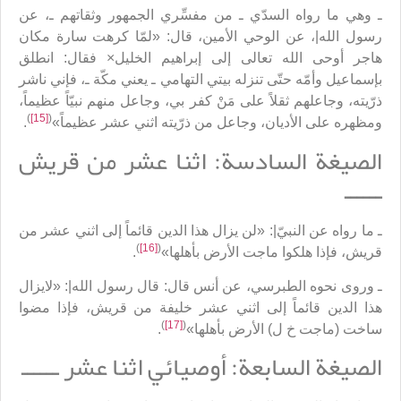
ـ وهي ما رواه السدّي ـ من مفسِّري الجمهور وثقاتهم ـ، عن
رسول الله|، عن الوحي الأمين، قال: «لمّا كرهت سارة مكان
هاجر أوحى الله تعالى إلى إبراهيم الخليل× فقال: انطلق
بإسماعيل وأمّه حتّى تنزله بيتي التهامي ـ يعني مكّة ـ، فإني ناشر
ذرّيته، وجاعلهم ثقلاً على مَنْ كفر بي، وجاعل منهم نبيّاً عظيماً،
)
[15]
(
ومظهره على الأديان، وجاعل من ذرّيته اثني عشر عظيماً»
.
الصيغة السادسة: اثنا عشر من قريش
ــــــ
ـ ما رواه عن النبيّ|: «لن يزال هذا الدين قائماً إلى اثني عشر من
)
[16]
(
قريش، فإذا هلكوا ماجت الأرض بأهلها»
.
ـ وروى نحوه الطبرسي، عن أنس قال: قال رسول الله|: «لايزال
هذا الدين قائماً إلى اثني عشر خليفة من قريش، فإذا مضوا
)
[17]
(
ساخت (ماجت خ ل) الأرض بأهلها»
.
الصيغة السابعة: أوصيائي اثنا عشر ــــــ