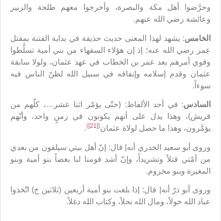
وحرَّضوا أهل مكة والبصرة، وأخرجوا معهم طلحة والزبير
وعائشة رضي الله عنهم.
الخامس
: يشهد لهذا المعنى حديث حذيفة في بداية الفتنة بمقتل
عمر رضي الله عنه؛ إذ إن هؤلاء السفهاء من بني أمية تسلَّطوا
وقوي أمرهم بعد عمر بن الخطاب في عهد عثمان، ولولا سابقة
عثمان وقدم إسلامه وإنفاقه في سبيل الله لظنّ الناس فيه
سوءاً.
السادس
: في أحد الألفاظ: (حتّى يؤمّر اثنا عشر…، كلّهم من
قريش)، وهذا يدل على أنهم يكونون في زمنٍ واحد، وأنّهم
)
[21]
(
يؤمَّرون، وهذا ما حصل لولاة عثمان
.
وروى أبو سعيد الخدري أنه| قال: إنّ أهل بيتي سيلقون من بعدي
من أمّتي قتلاً وتشريداً، وإنّ أشد قومنا لنا بغضاً بنو أمية وبنو
المغيرة وبنو مخزوم.
وروى أبو ذرّ أنه| قال: إذا بلغت بنو أمية أربعين (ثلاثين خ) اتّخذوا
عباد الله خولاً، ومال الله نحلاً، وكتاب الله دغلاً.