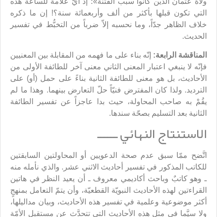
ولاة عثمان الذين كانوا سبب الفتنة»؛ إذ أيّ علامة للساعة هذه
التي تكون قبلها بأكثر من ألف وأربعمائة سنة؟! إن ما ذكره
خلاف الظاهر جدّاً، وما نحسبه إلاّ ضرباً من التخبُّط في تفسير
الحديث.
المناقشة الرابعة:
إنّه بناء على ما فهمه من المقابلة بين المعنيين
فإنّه لا ينبغي اعتبار المعنى الثاني معنى آخر للطائفة الأولى من
الأحاديث، بل هو معنى للطائفة الثانية بناءً على حمل (أو) على
الترديد. ولذا كان المفترض فنيّاً حلّ التعارض بينهما. وهذا ما لم
يقُمْ به صاحب المحاولة، حيث بدا عاجزاً عن تفسير الطائفة
الثانية بعد التسليم بصحّة سندها.
الاستنتاج النهائي ــــــ
اتَّضح ممّا سبق عدم صحة الدعويين أو المحاولتين السابقتين
للكاتب المذكور في تفسير أحاديث الاثني عشر. والذي نأمله منه
ـ وهو كاتبٌ وباحث أكاديمي معروف ـ أن يعيد النظر في هاتين
القراءتين لهذه الأحاديث النبويّة القطعيّة، وأن يتمّ التعامل بمنهجٍ
أكثر موضوعية وعلمية في تفسير هذه الأحاديث، وبيان مداليلها،
ولا سيَّما في مثل هذه الأحاديث التي تتحدَّث عن مستقبل الأمّة