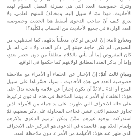
ونترك خصوصية العدد التي هي بمنزلة الفصل المقوِّم لهذه
الأحاديث، فهذا ممّا لا سبيل إليه، ومخالفٌ للمنهج العلمي. ولا
ندري كيف أنّ صاحب الدعوى أسقط هذا الحديث وخصوصية
العدد الواردة في جميع الأحاديث من الحساب بالكلّية؟!
وبعبارةٍ ثانية:
إنّ الغرض لو كان متعلّقاً بذمّهم، كما استظهره من
النصوص، لم تكن حاجة حينئذٍ إلى ذكر العدد، ولا داعي له، بل
كان المفروض إما أن يأتي بالكلام مطلقاً من دون حصر بعددٍ،
وإما أن يذكر العدد المطابق لولايتهم كما حكموا في الواقع.
وببيانٍ ثالث أتمّ:
إنّ الإخبار عن الخلفاء أو الأمراء مع ملاحظة
خصوصية العدد في هذه الأحاديث ـ سواء فسَّرناها على سبيل
المدح أو الذمّ ـ لا بُدَّ أن يكون إخباراً عن علامة واضحة تدلّ على
هؤلاء الخلفاء أو الأمراء، بينما الملاحَظ في هذه الدعوى تركيزها
على حالة الانحراف التي ظهرت على يد جملة من الأمراء الذين
تجاوز عددهم الاثني عشر، فجاءت المحاولة على ذكر بعضهم، ثمّ
استدركت بوجود غيرهم ممَّنْ يمكن ترميم الدعوى بذكرهم
وإتمام العدّة بهم. فالعمدة في الدعوى هو التركيز على الانحراف
الذي ظهر عند هؤلاء الأغيلمة من الأمراء، دون ملاحظة العدد.