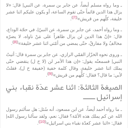
ـ وما رواه مسلم أيضاً، عن جابر بن سمرة، عن النبي| قال: «لا
يزال هذا الدين قائماً حتّى تقوم الساعة، أو يكون عليكم اثنا عشر
)
[7]
(
خليفة، كلّهم من قريش»
.
ـ وما رواه أحمد، عن جابر بن سمرة، عن النبيّ|، في حجّة الوداع،
قال: «إنّ هذا الدين لن يزال ظاهراً على مَنْ ناواه، لا يضرّه
)
[8]
(
مخالفٌ ولا مفارقٌ، حتّى يمضي من أمّتي اثنا عشر خليفة»
.
ـ وروى نحوه الخزّاز القمّي الرازي، عن جابر بن سمرة قال: أتيتُ
النبي| فسمعتُه يقول: «إن هذا الأمر لن (لا خ ل) ينقضي حتّى
يملك اثنا عشر خليفة، وقال كلمة خفية (خفيفة خ ل)، فقلتُ
)
[9]
(
لأبي: ما قال؟ فقال: كلُّهم من قريش»
.
الصيغة الثالثة: اثنا عشر عدّة نقباء بني
إسرائيل ــــــ
ـ ما رواه أحمد أيضاً، عن ابن مسعود، أنه سُئل: هل سألتم رسول
الله عن كم يملك هذه الأمّة؟ فقال: نعم، ولقد سألنا رسول الله|
)
[10]
(
فقال: «اثنا عشر كعدّة نقباء بني اسرائيل»
.