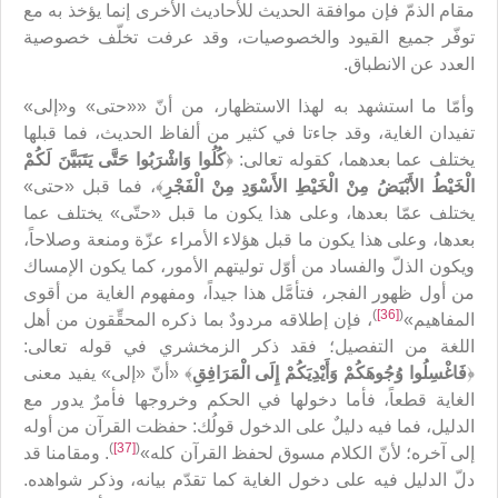
مقام الذمّ فإن موافقة الحديث للأحاديث الأخرى إنما يؤخذ به مع
توفّر جميع القيود والخصوصيات، وقد عرفت تخلّف خصوصية
العدد عن الانطباق.
وأمّا ما استشهد به لهذا الاستظهار، من أنّ ««حتى» و«إلى»
تفيدان الغاية، وقد جاءتا في كثير من ألفاظ الحديث، فما قبلها
يختلف عما بعدهما، كقوله تعالى: ﴿
كُلُوا وَاشْرَبُوا حَتَّى يَتَبَيَّنَ لَكُمْ
الْخَيْطُ الأَبْيَضُ مِنْ الْخَيْطِ الأَسْوَدِ مِنْ الْفَجْرِ
﴾، فما قبل «حتى»
يختلف عمّا بعدها، وعلى هذا يكون ما قبل «حتّى» يختلف عما
بعدها، وعلى هذا يكون ما قبل هؤلاء الأمراء عزّة ومنعة وصلاحاً،
ويكون الذلّ والفساد من أوّل توليتهم الأمور، كما يكون الإمساك
من أول ظهور الفجر، فتأمَّل هذا جيداً، ومفهوم الغاية من أقوى
)
[36]
(
المفاهيم»
، فإن إطلاقه مردودٌ بما ذكره المحقِّقون من أهل
اللغة من التفصيل؛ فقد ذكر الزمخشري في قوله تعالى:
﴿
فَاغْسِلُوا وُجُوهَكُمْ وَأَيْدِيَكُمْ إِلَى الْمَرَافِقِ
﴾ «أنّ «إلى» يفيد معنى
الغاية قطعاً، فأما دخولها في الحكم وخروجها فأمرٌ يدور مع
الدليل، فما فيه دليلٌ على الدخول قولُك: حفظت القرآن من أوله
)
[37]
(
إلى آخره؛ لأنّ الكلام مسوق لحفظ القرآن كله»
. ومقامنا قد
دلّ الدليل فيه على دخول الغاية كما تقدّم بيانه، وذكر شواهده.