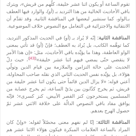
تقوم الساعة أو يكون اثنا عشر خليفة، كلّهم من قريش»، ويترك
باقي الأحاديث الخالية من هذا الترديد بـ (أو)، والوارد فيها العطف
بـالواو، كما سنشير لبعضها في المناقشة الثانية. وقد تقدَّم أن
الانتقائية والاجتزائية في التعامل مع النصوص خلاف الموضوعية.
المناقشة الثانية:
إنّه لا يُراد بـ (أو) في الحديث المذكور الترديد،
كما توهَّمه الكاتب، بل يُراد به العطف؛ فإنّ (أو) قد تأتي بمعنى
الواو العاطفة، وهذا ما يؤيِّده باقي الأحاديث، مثل: «إن هذا الأمر
)
[43]
(
لا ينقضي حتّى يمضي فيهم اثنا عشر خليفة»
، حيث دلّ
الحديث على حالة التزامن والملازمة بين قيام الدين وتولّي
هؤلاء، بل يؤيِّده نفس الحديث الثاني الذي نقله صاحب المحاولة،
أعني قوله: «لا يزال الدين قائماً حتى يكون اثنا عشر خليفة من
قريش، ثم يخرج كذّابون بين يدَيْ الساعة، ثم يخرج عصابة من
المسلمين يستخرجون كنز القصر الأبيض، كنز كسرى»؛ فإنّه
يوافق مفاد باقي النصوص الدالّة على خلافة الاثني عشر ثمّ
حصول الهرج بعدهم.
المناقشة الثالث
ة
:
إنّا لم نفهم معنى محصّلاً لقوله: «وإنْ كان
المراد بالساعة العلامات المبكرة فيكون هؤلاء الاثنا عشر هم