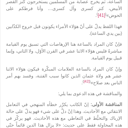
الساعة، ثم يخرج عصابة من المسلمين يستخرجون كنز القصر
الأبيض، كنز كسرى وآل كسرى… وأنا فرطكم على
)
(
الحوض»
[41]
.
فهذا اللفظ يدلّ على أنّ هؤلاء الأمراء يكونون قبل خروج الكذّابين
(بين يدي الساعة).
فإنْ كان المراد بالساعة هنا الإرهاصات التي تسبق يوم القيامة
مباشرةً فليس هؤلاء الاثنا عشر في القرن الأوّل، ولا الثاني، وإنما
قبيل يوم القيامة.
وإنْ كان المراد بالساعة العلامات المبكّرة فيكون هؤلاء الاثنا
عشر هم ولاة عثمان الذين كانوا سبب الفتنة، وفسد بهم أمر
)
[42]
(
الناس بعد صلاح»
.
والمناقشة في هذه الدعوى بما يلي:
المناقشة الأولى:
إنّ الكاتب يكرِّر خطأه المنهجي في التعامل
الانتقائي مع الأحاديث. وهذا إنْ دلَّ على شيء فهو يدلّ على حالة
الإرباك والتخبُّط في التعاطي مع هذه الأحاديث. فهو يركّز في
هذه المحاولة فقط على حديث: «لا يزال هذا الدين قائماً حتّى