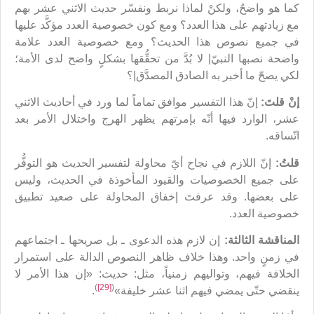
كما هو واضحٌ، ولكنْ لماذا نربط ونفسّر حديث الاثني عشر بهم
مع زيادتهم على هذا العدد؟ ومع كون خصوصية العدد مؤكَّد عليها
في جميع نصوص هذا الحديث؟ ومع خصوصية العدد علامة
واضحة نصبها النبيّ| لا بُدَّ من تحقُّقها بشكلٍ واضح لدى الأمة؛
لكي يصحّ ما أخبر به الصادق المصدَّق|؟
إنْ قلتَ:
إنّ هذا التفسير موافق تماماً لما ورد في أحاديث الاثني
عشر، الوارد فيها أنّه بإمرتهم يظهر الهرج واختلال الأمر بعد
اتّساقه.
قلتُ:
إنّ اللازم في نجاح أيّ محاولة لتفسير الحديث هو التوفُّر
على جميع الخصوصيات والقيود المأخوذة في الحديث، وليس
على بعضها. وقد عرفتَ إخفاق المحاولة على صعيد تطبيق
خصوصية العدد.
المناقشة الثالثة:
إن لازم هذه الدعوى ـ بل صريحها ـ اجتماعهم
في زمنٍ واحد. وهذا خلاف ظاهر النصوص الدالة على استمرار
الخلافة فيهم، وتواليهم زمنياً، مثل: حديث: «إن هذا الأمر لا
)
[29]
(
ينقضي حتّى يمضي فيهم اثنا عشر خليفة»
.