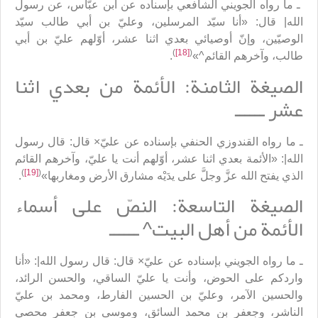
ـ ما رواه الجويني الشافعي بإسناده عن ابن عبّاس، عن رسول
الله| قال: «أنا سيّد المرسلين، وعليّ بن أبي طالب سيّد
الوصيّين، وإنّ أوصيائي بعدي اثنا عشر، أوّلهم عليّ بن أبي
)
[18]
(
طالب، وآخرهم القائم^»
.
الصيغة الثامنة: الأئمة من بعدي اثنا
عشر ــــــ
ـ ما رواه القندوزي الحنفي بإسناده عن عليّ× قال: قال رسول
الله|: «الأئمة بعدي اثنا عشر، أوّلهم أنت يا عليّ، وآخرهم القائم
)
[19]
(
الذي يفتح الله عزَّ وجلَّ على يدَيْه مشارق الأرض ومغاربها»
.
الصيغة التاسعة: النصّ على أسماء
الأئمة من أهل البيت^ ــــــ
ـ ما رواه الجويني بإسناده عن عليّ× قال: قال رسول الله|: «أنا
واردكم على الحوض، وأنت يا عليّ الساقي، والحسن الرائد،
والحسين الآمر، وعليّ بن الحسين الفارط، ومحمد بن عليّ
الناشر، وجعفر بن محمد السائق، وموسى بن جعفر محصي