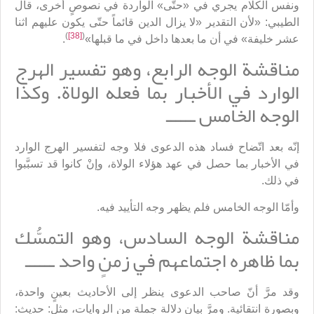
ونفس الكلام يجري في «حتّى» الواردة في نصوصٍ أخرى، قال
الطيبي: «لأن التقدير «لا يزال الدين قائماً حتّى يكون عليهم اثنا
)
[38]
(
عشر خليفة» في أن ما بعدها داخل في ما قبلها»
.
مناقشة الوجه الرابع، وهو تفسير الهرج
الوارد في الأخبار بما فعله الولاة. وكذا
الوجه الخامس ــــــ
إنّه بعد اتّضاح فساد هذه الدعوى فلا وجه لتفسير الهرج الوارد
في الأخبار بما حصل في عهد هؤلاء الولاة، وإنْ كانوا قد تسبَّبوا
في ذلك.
وأمّا الوجه الخامس فلم يظهر وجه التأييد فيه.
مناقشة الوجه السادس، وهو التمسُّك
بما ظاهره اجتماعهم في زمنٍ واحد ــــــ
وقد مرَّ أنّ صاحب الدعوى ينظر إلى الأحاديث بعينٍ واحدة،
وبصورة انتقائية. ومرَّ بيان دلالة جملة من الروايات، مثل: حديث: