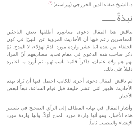
*)
(
د. الشيخ صفاء الدين الخزرجي (پيراسته)
نبذةٌ ــــــ
يناقش هذا المقال دعوى معاصِرة أطلقها بعض الباحثين
المعاصرين زعم فيها أن الأحاديث المروية عن النبيّ| في كون
الخلفاء من بعده اثنا عشر واردة مورد الذمّ لهؤلاء، لا المدح. ثمّ
ذكر صاحب هذه الدعوى في مقام تحديد مصاديقهم أنّ المراد
بهم هم ولاة عثمان، ذاكراً قائمة بأسمائهم، ثم أورد ما اعتبره
دليلاً على ذلك.
ثم ناقش المقال دعوى أخرى للكاتب احتمل فيها أن يُراد بهذه
الأحاديث ظهور اثني عشر خليفة قبل قيام الساعة، تبعاً لبعض
الأخبار.
وأشار المقال في نهاية المطاف إلى الرأي الصحيح في تفسير
هذه الأخبار، وهو أنها واردة مورد المدح أوّلاً، وأنها واردة مورد
الإنشاء والتنصيب ثانياً.