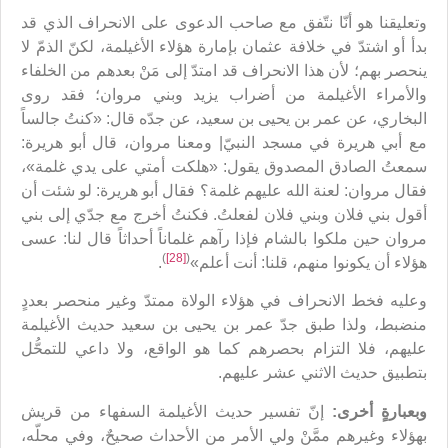
وتعليقنا هو أنّا نتّفق مع صاحب الدعوى على الانحراف الذي قد
بدأ أو اشتدّ في خلافة عثمان بإمارة هؤلاء الأغيلمة، لكنّ الذمّ لا
ينحصر بهم؛ لأن هذا الانحراف قد امتدّ إلى مَنْ بعدهم من الخلفاء
والأمراء الأغيلمة من أضراب يزيد وبني مروان؛ فقد روى
البخاري، عن عمر بن يحيى بن سعيد، عن جدّه قال: «كنتُ جالساً
مع أبي هريرة في مسجد النبيّ| ومعنا مروان، قال أبو هريرة:
سمعتُ الصادق المصدوق يقول: «هلكت أمتي على يدي غلمة»،
فقال مروان: لعنة الله عليهم غلمة؟ فقال أبو هريرة: لو شئت أن
أقول بني فلان وبني فلان لفعلتُ. فكنتُ أخرج مع جدّي إلى بني
مروان حين ملكوا بالشام فإذا رآهم غلماناً أحداثاً قال لنا: عسى
)
[28]
(
هؤلاء أن يكونوا منهم، قلنا: أنت أعلم»
.
وعليه فخط الانحراف في هؤلاء الولاة ممتدّ وغير منحصر بعددٍ
منضبط، ولذا طبق جدّ عمر بن يحيى بن سعيد حديث الأغيلمة
عليهم، فلا التزام بحصرهم كما هو الواقع، ولا داعي للتمحُّل
بتطبيق حديث الاثني عشر عليهم.
وبعبارةٍ أخرى:
إنّ تفسير حديث الأغيلمة السفهاء من قريش
بهؤلاء وغيرهم ممَّنْ ولي الأمر من الأحداث صحيحٌ، وفي محلّه،