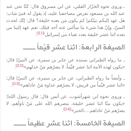
ـ وروى نحوه الخزّاز القمّي، عن ابن مسروق قال: كنّا نحن عند
عبد الله بن مسعود نعرض مصاحفنا عليه، إذ يقول له فتىً شاب:
هل عهد إليكم نبيّكم| كم يكون من بعده خليفة؟ قال: إنّك لحدث
السنّ، وإنّ هذا شيء ما سألني عنه أحد قبلك. نعم عهد إلينا من
)
[11]
(
بعده اثنا عشر خليفة بعدد نقباء بني إسرائيل
.
الصيغة الرابعة: اثنا عشر قيِّماً ــــــ
ـ ما رواه الطبراني بسنده عن جابر بن سمرة، عن النبيّ| قال:
)
[12]
(
«يكون لهذه الأمة اثنا عشر قيِّماً، لا يضرّهم مَنْ خذلهم»
.
ـ وأيضاً ما رواه الطبراني، عن جابر بن سمرة، عن النبيّ| قال:
)
[13]
(
«اثنا عشر قيِّماً من قريش، لا يضرّهم عداوة مَنْ عاداهم»
.
ـ وروى نحوه ابن شهرآشوب، عن أنس قال: قال رسول الله|:
«يكون منّا اثنا عشر خليفة، ينصرهم الله على مَنْ ناوأهم، لا
)
[14]
(
يضرّهم مَنْ عاداهم…،الخبر»
.
الصيغة الخامسة: اثنا عشر عظيماً ــــــ