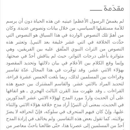
مقدّمة ــــــ
لم يغمضْ الرسول الأعظم| عينيه عن هذه الحياة دون أن يرسم
للأمة مستقبلها السياسي، من خلال بيانات ونصوص عديدة. وكان
من أهمّ تلك النصوص الواردة في هذا السياق هو النصوص التي
حدَّدت الخلافة في اثني عشر خليفة بعد النبي|. وتعتبر هذه
النصوص من التراث النبوي المتَّفق عليه بين الفريقين، وهي
متواترة بأعلى درجات التواتر، حيث لم يناقش أحدٌ في صحتها.
وإنما وقع الكلام بين الأعلام في بيان دلالتها وتحديد المقصود
بهؤلاء الاثني عشر. وقد توفّرت في هذا المجال عدّة تفاسير
وقراءات بين المسلمين لذلك، ربما بلغت الخمس عشرة قراءة،
لتحديد المراد بالاثني عشر. والقاسم المشترك بين جميع هذه
القراءات ـ وقد ظهرت منذ القرن الثالث الهجري ـ هو اتفاقها
على أن الحديث واردٌ مورد المدح لهؤلاء الاثني عشر المذكورين
في الحديث، بمعنى أن النبيّ| أراد مدح خلافة هؤلاء الاثني والثناء
عليها، وإنْ كان فيهم المنحرِف في سلوكه، فإنّ انحرافه لا يضرّ
بولايته، كما تقول بعض هذه التفاسير. ولم يخالف في إرادة المدح
أحدٌ من المسلمين إلى عصرنا هذا، حتّى طالعنا باحثٌ معاصر من