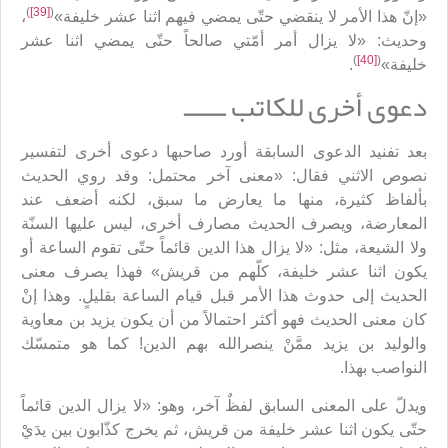
)
[39]
(
«إنّ هذا الأمر لا ينقضي حتّى يمضي فيهم اثنا عشر خليفة»
،
وحديث: «لا يزال أمر أمّتي صالحاً حتّى يمضي اثنا عشر
)
[40]
(
خليفة»
.
دعوى أخرى للكاتب ــــــ
بعد تفنيد الدعوى السابقة أورد صاحبها دعوى أخرى لتفسير
نصوص الاثني فقال: «معنى آخر محتمل: وقد روي الحديث
بألفاظ كثيرة، منها ما يعارض ما سبق، لكنه أضعف عند
المعارضة، ويصرف الحديث مصارف أخرى، ليس عليها السنّة
ولا الشيعة، مثل: «لا يزال هذا الدين قائماً حتّى تقوم الساعة أو
يكون اثنا عشر خليفة، كلّهم من قريش» فهذا يصرف معنى
الحديث إلى حدوث هذا الأمر قبل قيام الساعة بقليلٍ. وهذا إنْ
كان معنى الحديث فهو أكثر احتمالاً من أن يكون يزيد بن معاوية
والوليد بن يزيد ممَّنْ ينصرالله بهم الدين! كما هو متمسّك
النواصب بهذا.
ويدلّ على المعنى السابق لفظٌ آخر، وهو: «لا يزال الدين قائماً
حتّى يكون اثنا عشر خليفة من قريش، ثم يخرج كذّابون بين يدَيْ