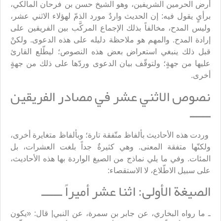
أرض الحرمين الشريفين، وهو الشيخ حسن بن فرحان المالكي،
برأيٍ يقول فيه: إن الحديث واردٌ مورد الذمّ لهؤلاء الاثني عشر،
وليس المدح، مخالفاً بذلك الإجماع المركَّب بين الفريقين على
إرادة المدح. والمهم هو ملاحظة دليله على هذه الدعوى. ولكنْ
قبل ذلك ينبغي استعراض بعض هذه النصوص؛ ليطّلع القارئ
عليها من جهةٍ؛ ولتوقّف بيان الدعوى وردّها على ذلك من جهةٍ
أخرى.
نصوص الاثني عشر في مصادر الفريقين
ــــــ
وردت هذه الأحاديث بألفاظ متّفقة تارة؛ وبألفاظ متغايرة أخرى،
ولكنّها متفقة المعنى. وهي كثيرةٌ جداً بلغت العشرات، بل
المئات. وفي ما يلي نماذج من الصيغ الواردة بها هذه الأحاديث،
على سبيل الاطّلاع، لا الاستقصاء:
الصيغة الأولى: اثنا عشر أميراً ــــــ
ـ ما رواه البخاري، عن جابر بن سمرة، عن النبي| قال: «يكون