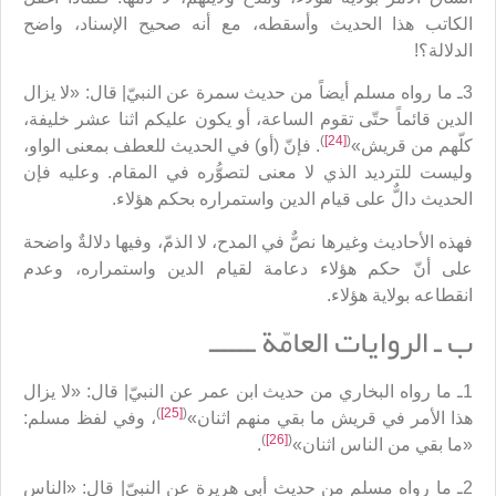
الكاتب هذا الحديث وأسقطه، مع أنه صحيح الإسناد، واضح
الدلالة؟!
3ـ ما رواه مسلم أيضاً من حديث سمرة عن النبيّ| قال: «لا يزال
الدين قائماً حتّى تقوم الساعة، أو يكون عليكم اثنا عشر خليفة،
)
[24]
(
كلّهم من قريش»
. فإنّ (أو) في الحديث للعطف بمعنى الواو،
وليست للترديد الذي لا معنى لتصوُّره في المقام. وعليه فإن
الحديث دالٌّ على قيام الدين واستمراره بحكم هؤلاء.
فهذه الأحاديث وغيرها نصٌّ في المدح، لا الذمّ، وفيها دلالةٌ واضحة
على أنّ حكم هؤلاء دعامة لقيام الدين واستمراره، وعدم
انقطاعه بولاية هؤلاء.
ب ـ الروايات العامّة ــــــ
1ـ ما رواه البخاري من حديث ابن عمر عن النبيّ| قال: «لا يزال
)
[25]
(
هذا الأمر في قريش ما بقي منهم اثنان»
، وفي لفظ مسلم:
)
[26]
(
«ما بقي من الناس اثنان»
.
2ـ ما رواه مسلم من حديث أبي هريرة عن النبيّ| قال: «الناس