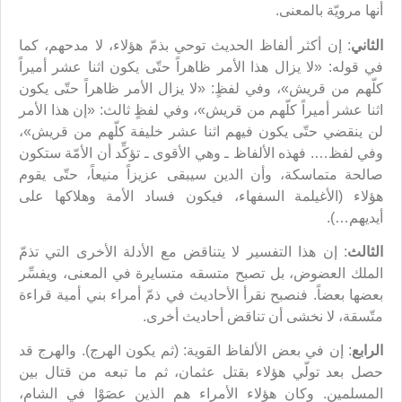
أنها مرويّة بالمعنى.
الثاني
: إن أكثر ألفاظ الحديث توحي بذمّ هؤلاء، لا مدحهم، كما
في قوله: «لا يزال هذا الأمر ظاهراً حتّى يكون اثنا عشر أميراً
كلّهم من قريش»، وفي لفظٍ: «لا يزال الأمر ظاهراً حتّى يكون
اثنا عشر أميراً كلّهم من قريش»، وفي لفظٍ ثالث: «إن هذا الأمر
لن ينقضي حتّى يكون فيهم اثنا عشر خليفة كلّهم من قريش»،
وفي لفظ…. فهذه الألفاظ ـ وهي الأقوى ـ تؤكِّد أن الأمّة ستكون
صالحة متماسكة، وأن الدين سيبقى عزيزاً منيعاً، حتّى يقوم
هؤلاء (الأغيلمة السفهاء، فيكون فساد الأمة وهلاكها على
أيديهم…).
الثالث
: إن هذا التفسير لا يتناقض مع الأدلة الأخرى التي تذمّ
الملك العضوض، بل تصبح متسقه متسايرة في المعنى، ويفسِّر
بعضها بعضاً. فنصبح نقرأ الأحاديث في ذمّ أمراء بني أمية قراءة
متّسقة، لا نخشى أن تناقض أحاديث أخرى.
الرابع
: إن في بعض الألفاظ القوية: (ثم يكون الهرج). والهرج قد
حصل بعد تولّي هؤلاء بقتل عثمان، ثم ما تبعه من قتال بين
المسلمين. وكان هؤلاء الأمراء هم الذين عصَوْا في الشام،