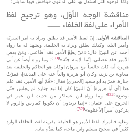
وأمّا الوجوه التي استدل بها على الدعوى فيناقش فيها بما يلي:
مناقشة الوجه الأوّل، وهو ترجيح لفظ
الأمراء على لفظ الخلفاء ــــــ
المناقشة الأولى
: إنّ لفظ الأمير قد يطلق ويراد به آمر السريّة
وأمير البلد، وكذلك يطلق ويراد به الخليفة. ويشهد له ما رواه
أحمد عن النبيّ| قال: «مَنْ يطِعْ الأمير فقد أطاعني، ومَنْ يعصِ
)
[30]
(
الأمير فقد عصاني، إنّما الإمام جنّة»
؛ وما رواه أيضاً عن أبي
هريرة أنه كان جالساً مع مروان [وكان هو الحاكم والخليفة بعد
معاوية بن يزيد، وكان أبو هريرة والياً عنه على المدينة]، فمرَّتْ
جنازة، فمرّ به أبو سعيد [الخدري] فقال: «قُمْ أيها الأمير، فقد علم
هذا [أي أبا هريرة] أنّ النبيّ| كان إذا تبع جنازة لم يجلس حتّى
)
[31]
(
توضع»
؛ وما رواه ابن عساكر من حديث ابن عمر في
الخروج على عثمان: «إنما تريدون أن تكونوا كفارس والروم لا
)
[32]
(
يتركون أميراً إلاّ قتلوه»
.
وعليه فالمراد بلفظ الأمير هو الخليفة، بقرينة لفظ الخلفاء الوارد
كثيراً في صحيح مسلم وابن ماجة، كما تقدَّم بيانه.