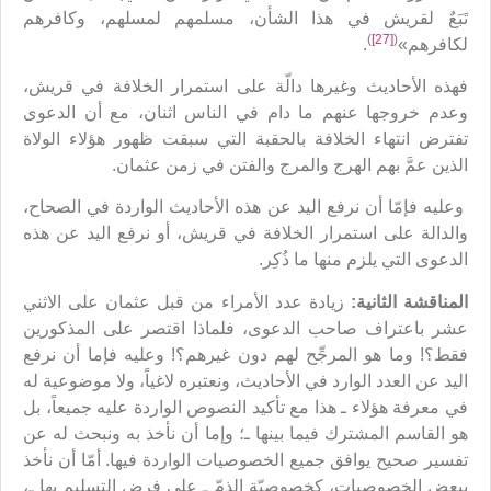
تَبَعٌ لقريش في هذا الشأن، مسلمهم لمسلهم، وكافرهم
)
[27]
(
لكافرهم»
.
فهذه الأحاديث وغيرها دالّة على استمرار الخلافة في قريش،
وعدم خروجها عنهم ما دام في الناس اثنان، مع أن الدعوى
تفترض انتهاء الخلافة بالحقبة التي سبقت ظهور هؤلاء الولاة
الذين عمَّ بهم الهرج والمرج والفتن في زمن عثمان.
وعليه فإمّا أن نرفع اليد عن هذه الأحاديث الواردة في الصحاح،
والدالة على استمرار الخلافة في قريش، أو نرفع اليد عن هذه
الدعوى التي يلزم منها ما ذُكِر.
المناقشة الثانية:
زيادة عدد الأمراء من قبل عثمان على الاثني
عشر باعتراف صاحب الدعوى، فلماذا اقتصر على المذكورين
فقط؟! وما هو المرجِّح لهم دون غيرهم؟! وعليه فإما أن نرفع
اليد عن العدد الوارد في الأحاديث، ونعتبره لاغياً، ولا موضوعية له
في معرفة هؤلاء ـ هذا مع تأكيد النصوص الواردة عليه جميعاً، بل
هو القاسم المشترك فيما بينها ـ؛ وإما أن نأخذ به ونبحث له عن
تفسير صحيح يوافق جميع الخصوصيات الواردة فيها. أمّا أن نأخذ
ببعض الخصوصيات، كخصوصيّة الذمّ ـ على فرض التسليم بها ـ،