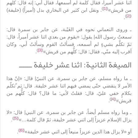
اثنا عشر أميراً، فقال كلمة لم أسمعها، فقال أبي: إنه قال: كلّهم
)
[1]
(
من قريش»
. ونقل ابن كثير عن البخاري بدل (أميراً) (خليفة)
)
[2]
(
.
ـ وروى النعماني نحوه في الغَيْبة، عن جابر بن سمرة قال:
سمعتُ رسول الله| يقول: «يقوم من بعدي اثنا عشر أميراً، قال:
ثمّ تكلَّم بشيءٍ لم أسمعه، فسألتُ القوم وسألتُ أبي، وكان
)
[3]
(
أقرب إليه منّي، فقال: قال: كلُّهم من قريش»
.
الصيغة الثانية: اثنا عشر خليفة ــــــ
ـ ما رواه مسلم، عن جابر بن سمرة، عن النبيّ| قال: «إنّ هذا
الأمر لا ينقضي حتّى يمضي فيهم اثنا عشر خليفة. قال: ثم ّتكلّم
بكلامٍ خفي عليّ، قال: فقلتُ لأبي: ما قال؟ قال: كلُّهم من
)
[4]
(
قريش»
.
ـ وما رواه مسلم أيضاً، عن جابر بن سمرة، عن النبي| قال: «لا
)
[5]
(
يزال الإسلام عزيزاً إلى اثني عشر خليفة، ثمّ قال كلمة…»
.
)
[6]
(
أو «لا يزال هذا الدين عزيزاً منيعاً إلى اثني عشر خليفة»
.