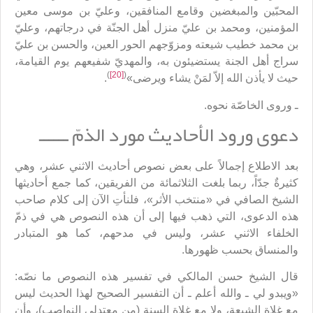
المحبّين والمبغضين وقامع المنافقين، وعليّ بن موسى معين
المؤمنين، ومحمد بن عليّ منزل أهل الجنّة في درجاتهم، وعليّ
بن محمد خطيب شيعته ومزوّجهم الحور العين، والحسن بن عليّ
سراج أهل الجنة يستضيئون به، والمهديّ شفيعهم يوم القيامة،
)
[20]
(
حيث لا يأذن الله إلاّ لمَنْ يشاء ويرضى»
.
ـ وروى الخاصّة نحوه.
دعوى ورود الأحاديث مورد الذمّ ــــــ
بعد الاطلاع إجمالاً على بعض نصوص أحاديث الاثني عشر، وهي
كثيرةٌ جدّاً، ربما بلغت الثلاثمائة من الفريقين، كما جمع أحاديثها
الشيخ الصافي في «منتخب الأثر»، فلنأتِ الآن إلى كلام صاحب
هذه الدعوى، التي ذهب فيها إلى أن هذه النصوص هي في ذمّ
الخلفاء الاثني عشر، وليس في مدحهم، كما هو المتبادر
والمنساق بحسب ظهورها.
قال الشيخ حسن المالكي في تفسير هذه النصوص ما نصّه:
«ويبدو لي ـ والله أعلم ـ أن التفسير الصحيح لهذا الحديث ليس
مع غلاة الشيعة، ولا مع غلاة السنة (من معتدلي النواصب)، وأن