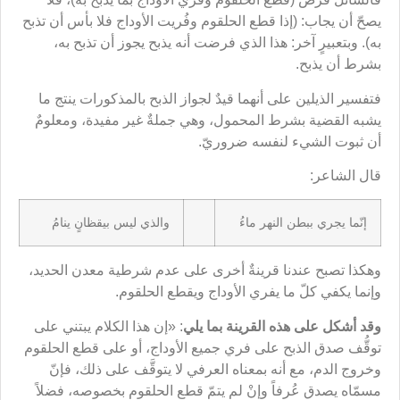
يصحّ أن يجاب: (إذا قطع الحلقوم وفُريت الأوداج فلا بأس أن تذبح
به). وبتعبيرٍ آخر: هذا الذي فرضت أنه يذبح يجوز أن تذبح به،
بشرط أن يذبح.
فتفسير الذيلين على أنهما قيدٌ لجواز الذبح بالمذكورات ينتج ما
يشبه القضية بشرط المحمول، وهي جملةٌ غير مفيدة، ومعلومٌ
أن ثبوت الشيء لنفسه ضروريّ.
قال الشاعر:
إنّما يجري ببطن النهر ماءُ
والذي ليس بيقظانٍ ينامُ
وهكذا تصبح عندنا قرينةٌ أخرى على عدم شرطية معدن الحديد،
وإنما يكفي كلّ ما يفري الأوداج ويقطع الحلقوم.
وقد أشكل على هذه القرينة بما يلي
: «إن هذا الكلام يبتني على
توقُّف صدق الذبح على فري جميع الأوداج، أو على قطع الحلقوم
وخروج الدم، مع أنه بمعناه العرفي لا يتوقَّف على ذلك، فإنّ
مسمّاه يصدق عُرفاً وإنْ لم يتمّ قطع الحلقوم بخصوصه، فضلاً