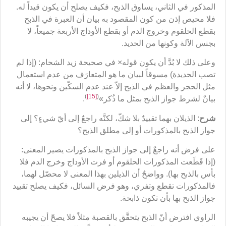
المذكور في الثاني، يساوق الذبح، فكيف يصلح أن يكون قيداً له.
فلا محيص إذن من كون المقصود به بيان أن العبرة في الذبح
بقطع الحلقوم وخروج الدم أو بقطع الأوداج الأربعة جميعاً، لا
بجنس الآلة وكونها من الحديد.
وعلى ذلك لا بُدَّ أن يكون قوله× في صحيحة زيد الشحام: (إذا لم
تصب الحديدة) مسوقاً لبيان ما هو المتعارَف من عدم استعمال
مثل الحجر والعظم في الذبح إلاّ عند عدم السكّين ونحوها، لا أنه
)
[15]
(
بيانٌ لشرط جواز الذبح بمثل ما ذُكر»
.
شرح
: الذيلان بهما تقييدٌ بلا شكّ، لكنَّه راجعٌ إلى أيّ شيءٍ؟ إلى
جواز الذبح بالمذكورات أو إلى مطلق الذبح؟
على فرض أنه راجعٌ إلى جواز الذبح بالمذكورات يصير المعنى:
(إذا قَطَعت المذكورات الحلقوم أو فرت الأوداج وخرج الدم فلا
بأس بالذبح بها). وواضحٌ أن الذيلين بهذا المعنى لا محصّل لهما،
فالمذكورات تقطع وتفري، وهو فرض السائل، فكيف يصلح تقييد
جواز الذبح بها بأن تكون ذابحة.
الراوي افترض أنّ الذبح يتحقَّق بالقصبة مثلاً فلا يصحّ أن يجيبه