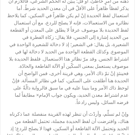
ذهنه من أمرٍ خاطئ، أو قُلْ: يبيِّن له الحكم الشرعي، فاللازم أن
يذكر لفظاً ظاهراً على الأقلّ في أن معدن الحديد شرطٌ. أما
استعمال لفظ الحديدة إنْ لم يكن ظاهراً في السكين، كما يلاحظ
نظائره من الاستعمالات، فإنه لا يصلح للردع، مع أن استعمال
لفظ الحديدة بلا موصوف عرفاً لا يطلق على المعدن أو القطعة
من الحديد إشارة إلى الجنس، فلا يقال: زكاة الفطرة في
الشعيرة، بل يقال: في الشعير؛ إذ لا دخالة للشعيرة الواحدة في
الموضوع. وكذلك القطعة الواحدة من الحديد لا دخالة لها في
اشتراط الجنس. وقد مرّ نظائر هذا الاستعمال. فلفظ الحديدة بلا
موصوف يستعمل بمعنى السكّين أو الآلة القاطعة والحادّة.
فحينئذٍ إنْ تمّ ذاك الأمر، وهي قرينة أخرى، فمن الواضح أن
الحديدة هنا أطلقت على السكين، كما في نظائر المسألة. فإنْ
لوحظ ذاك الأمر وما بنينا عليه في ما سبق فالرواية دالّةٌ على
عدم اشتراط معدن الحديد، ويكون جواب الإمام× مطابقاً لما
فرضه السائل، وليس رادعاً.
وإنْ لم تسلِّم، وأردْتَ أن تنظر لهذه القرينة منفصلة عما ذكرناه
هناك، وافترضت أن لفظ الحديدة مجملة، تحتمل القطعة من
الحديد وتحتمل الآلة القاطعة أو السكين، فهذا لا يصلح للردع؛ إذ