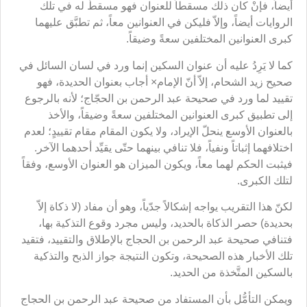
أيضاً، فإنْ كان ذلك مسقطاً للعنوان فهو مسقطٌ له في تلك
الروايات أيضاً، وإلاّ فليكن في العنوانين معاً، ثم تطبَّق عليهما
كبرى العنوانين المختلفين سعةً وضيقاً.
كما لا يَرِدُ عليه أن عنوان السكين إنما ورد في لسان السائل في
صحيح زيد الشحام، إلاّ أنّ الإمام× أجاب بعنوان الحديدة، فهو
تقييد لما ورد في صحيحة عبد الرحمن بن الحجّاج؛ لأنه بالرجوع
إلى تطبيق كبرى العنوانين المختلفين سعةً وضيقاً، والأخذ
بالعنوان الأوسع ينحلّ الإيراد، ولا يكون المقام مقام تقييدٍ؛ لعدم
اختلافهما إثباتاً ونفياً، فلا تنافي بينهما حتّى يقيِّد أحدهما الآخر.
فيثبت الحكم لهما معاً، ويكون الميزان هو العنوان الأوسع، وفقاً
لتلك الكبرى.
لكنّ هذا التقريب يواجه إشكالاً جدّياً، وهو أن مفاد (لا ذكاة إلاّ
بحديدة) حصر الذكاة بالحديد، وليس مجرد وقوع التذكية بها،
فتنافي صحيحة عبد الرحمن بن الحجاج بالإطلاق والتقييد، فتقيد
تلك الأخبار هذه الصحيحة، وتكون النتيجة جواز الذبح والتذكية
بالسكين المتَّخذة من الحديد.
ويمكن التأمُّل بأن المستفاد من صحيحة عبد الرحمن بن الحجاج