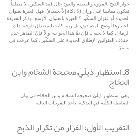
جواز الذبح بالمروة والقصبة والعود حال فقد السكين، لا مطلقاً،
فيكون مفادها على وزان (لا ذكاة إلاّ بحديدة). فهل العبرة بعنوان
الحديدة أو عنوان السكّين؟ العبرة بالعنوان الأوسع، وذكر الحديدة
باعتبارها أوضح المصاديق، بل ربما كانت المصداق الوحيد ذلك
الزمان، كما لا يخفى. فإنْ تمَّ هذا الجواب، وإلاّ فإنّ الظاهر عدم
اختلاف العنوانين؛ لإطلاق الحديدة على السكّين، كما عرفت في
ما مرّ.
8ـ استظهار ذيلَيْ صحيحة الشحّام وابن
الحجّاج
وهي استظهار ذيلَيْ صحيحة الشحّام وابن الحجّاج في بيان
الضابطة الكلّية في التذكية، بأحد التقريبات التالية:
التقريب الأول: الفرار من تكرار الذبح