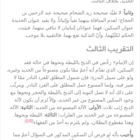
الحديد، بخلاف الثالث.
وثانياً
: لا تقيِّد صحيحة زيد الشحام صحيحة عبد الرحمن بن
الحجاج؛ لعدم المنافاة بينهما نفياً وإثباتاً. ولا يقيد عنوان الحديدة
عنوان السكين، فهما عنوانان إثباتيان لا تنافي بينهما، فيثبت
الحكم لكلَيْهما، وأنّ التذكية تقع بهما. فالتقييد بلا موجب.
التقريب الثالث
إن الإمام× رخَّص في الذبح بالليطة ونحوها في حالة فقد
السكين، الذي تقدَّم أنه أعمّ ممّا يكون مصنوعاً من الحديد وغيره،
ولو على سبيل الندرة؛ فإن شمول المطلق للفرد النادر ممّا لا
ضير فيه، وإنما الممنوع حمل المطلق على الفرد النادر. ويترتَّب
على ذلك أنه لا تصل النوبة إلى الذبح بالليطة والحجر ونحوها مع
وجود السكين المصنوع من غير الحديد، وإلاّ لزم أن يكون لآلة
الذبح رُتَب ثلاث:
الأولى
: الآلة المصنوعة من الحديد؛
الثانية
: الآلة
المصنوعة من غير الحديد من الفلزات؛
الثالثة
: الليطة ونحوها.
)
[10]
(
وهذا مقطوع البطلان، ولم يلتزم به أحدٌ من الفقهاء
.
وأُجيب
بأنّه لو فرض أن السكين المذكور في السؤال أعمّ مما