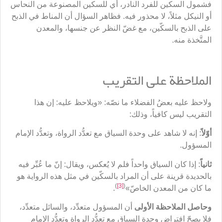
فشمول السكين للفرد النادر، أي للسكين المصنوعة من النحاس
أو النيكل مثلاً، لا محذور فيه. فظاهر السؤال أن المناط في الذبح
على الذبح بالسكّين، مع غضّ النظر عن جنسها، والمعدن
المتَّخذة منه.
الملاحظة على التقريب
ولاحظ عليه بعضُ الفضلاء ما نصّه: «ويلاحظ عليه: إن هذا
التقريب ليس كافياً، وذلك:
أوّلاً
: إنه لا شاهد على وحدة السياق مع تعدُّد الرواة، وتعدُّد الإمام
المسؤول.
ثانياً
: إذا كان السياق واحداً فلم لا يُعكس، ويقال: إنّ ما عُبِّر فيه
بالحديدة قرينة على أن المراد بالسكّين في مثل هذه الرواية هو
)
[3]
(
ما كان من المعدن الخاصّ»
.
وحاصل الملاحظة الأولى
أن المسؤول متعدِّد، والسائل متعدِّد،
فلا يصحّ افتراض وحدة السياق مع تعدُّد الرواة وتعدُّد الإمام