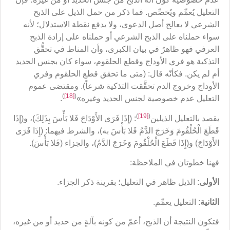
التعليل يُعمِّم ويُخصِّص. فما ذكر من حمل الذيل على الذبح
الشرعي لا يعالج أصل الدعوى، ولا يدفع نقطة الاستدلال؛ لأنه
سواء حملناه على الذبح الشرعي أو حملناه على إرادة الذبح
العرفي فهو ظاهرٌ في بيان الكبرى، وأن المناط في تحقُّق
التذكية هو فري الأوداج وقطع الحلقوم، سواء كان بجنس الحديد
أم لم يكن. فكأنّه قال: (متى ما تحقق قطع الحلقوم وفري
الأوداج وخروج الدم تحقَّقت التذكية شرعاً). ومقتضى عموم
)
[18]
(
التعليل عدم خصوصية لجنس الحديد وغيره»
.
)
[19]
(
يقصد بالتعليل الذيلين
: (إِذَا فَرَى الأَوْدَاجَ فَلا بَأْسَ بِذَلِكَ)، و(إِذَا
قَطَعَ الْحُلْقُومَ وَخَرَجَ الدَّمُ فَلا بَأْسَ به)، والشرط فيهما: (إِذَا فَرَى
الأَوْدَاجَ) و(إِذَا قَطَعَ الْحُلْقُومَ وَخَرَجَ الدَّمُ)، والجزاء (فَلا بَأْسَ).
فهنا خطوتان في الملاحظة:
الأولى
: الذيل ظاهر في التعليل؛ بقرينة ذكر الجزاء.
الثانية
: التعليل يعمِّم.
فتكون النتيجة أن الذبح، أعمّ من كونه بآلةٍ من حديد أو من غيره،