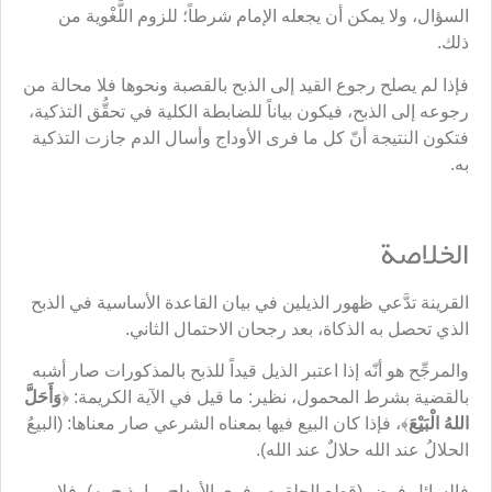
السؤال، ولا يمكن أن يجعله الإمام شرطاً؛ للزوم اللَّغْوية من
ذلك.
فإذا لم يصلح رجوع القيد إلى الذبح بالقصبة ونحوها فلا محالة من
رجوعه إلى الذبح، فيكون بياناً للضابطة الكلية في تحقُّق التذكية،
فتكون النتيجة أنّ كل ما فرى الأوداج وأسال الدم جازت التذكية
به.
الخلاصة
القرينة تدَّعي ظهور الذيلين في بيان القاعدة الأساسية في الذبح
الذي تحصل به الذكاة، بعد رجحان الاحتمال الثاني.
والمرجِّح هو أنّه إذا اعتبر الذيل قيداً للذبح بالمذكورات صار أشبه
بالقضية بشرط المحمول، نظير: ما قيل في الآية الكريمة: ﴿
وَأَحَلَّ
اللهُ الْبَيْعَ
﴾، فإذا كان البيع فيها بمعناه الشرعي صار معناها: (البيعُ
الحلالُ عند الله حلالٌ عند الله).
فالسائل فرض (قطع الحلقوم وفري الأوداج بما يذبح به)، فلا