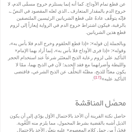
عن قطع تمام الأوداج. كما أنه إنما يستلزم خروج مسمَّى الدم، لا
خروج الدم بالمقدار المتعارف ـ الذي لعله المقصود في النصّ ـ،
فإنّه يتوقَّف عادةً على قطع الشريانين الرئيسين الملتصقين
بالرقبة، فيكون اشتراط خروج الدم في الرواية إيعازاً إلى لزوم
قطع هذين الشريانين.
وبالجملة إن قوله×: «إذا قطع الحلقوم وخرج الدم فلا بأس به»،
وقوله×: «إذا فرى الأوداج فلا بأس به»، إنما أراد بهما الإمام×
التأكيد على لزوم رعاية الذبح المعتَبَر شرعاً عند استخدام الحجر
والليطة وأضرابهما مع فقد الحديد؛ لأن في الذبح بهما، ممّا لا
يكون معدّاً للذبح، مظنّة التخلُّف عن الذبح الشرعي، فاقتضى
)
[17]
(
التأكيد عليه»
.
محصَّل المناقشة
حاصل نكتة القرينة أن الأخذ بالاحتمال الأوّل يؤدّي إلى أن يكون
الذيل أشبه بالقضية بشرط المحمول، مما يلزم منه اللَّغْوية.
فحَذَراً من حمل كلام المعصوم× عليه يتعيَّن الأخذ بالاحتمال