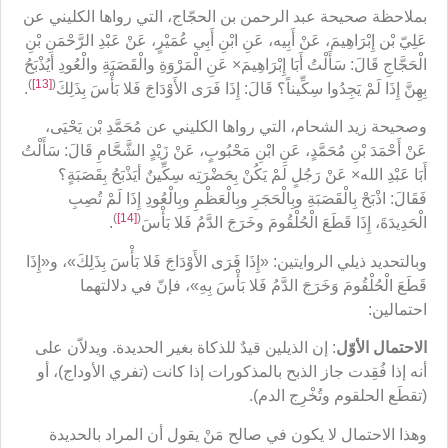
بملاحظة صحيحة عبد الرحمن بن الحجّاج، التي رواها الكليني عن
عَلِيّ بْن إِبْرَاهِيمَ، عَنْ أَبِيه، عَنِ ابْنِ أَبِي عُمَيْرٍ، عَنْ عَبْدِ الرَّحْمَنِ بْنِ
الْحَجَّاجِ قَالَ: سَأَلْتُ أَبَا إِبْرَاهِيمَ× عَنِ الْمَرْوَةِ والْقَصَبَةِ والْعُودِ أيُذْبَحُ
)
[13]
(
بِهِنَّ إِذَا لَمْ يَجِدُوا سِكِّيناً؟ قَالَ: إِذَا فَرَى الأَوْدَاجَ فَلا بَأْسَ بِذَلِكَ
.
وصحيحة زيد الشحام، التي رواها الكليني عن مُحَمَّدِ بْن يَحْيَى،
عَنْ أَحْمَدَ بْنِ مُحَمَّدٍ، عَنِ ابْنِ مَحْبُوبٍ، عَنْ زَيْدٍ الشَّحَّامِ قَالَ: سَأَلْتُ
أَبَا عَبْدِ الله× عَنْ رَجُلٍ لَمْ يَكُنْ بِحَضْرَتِه سِكِّينٌ أيَذْبَحُ بِقَصَبَةٍ؟
فَقَالَ: اذْبَحْ بِالْقَصَبَةِ وبِالْحَجَرِ وبِالْعَظْمِ وبِالْعُودِ إِذَا لَمْ تُصِبِ
)
[14]
(
الْحَدِيدَةَ، إِذَا قَطَعَ الْحُلْقُومَ وخَرَجَ الدَّمُ فَلا بَأْسَ
.
وبالتحديد ذيلي الروايتين: «إِذَا فَرَى الأَوْدَاجَ فَلا بَأْسَ بِذَلِكَ»، و«إِذَا
قَطَعَ الْحُلْقُومَ وَخَرَجَ الدَّمُ فَلا بَأْسَ بِهِ»، فإنّ في دلالتهما
احتمالين:
الاحتمال الأوّل
: إن الذيلين قيدٌ للذكاة بغير الحديدة. ويدلاّن على
أنه إذا فُقِدت جاز الذبح بالمذكورات إذا كانت (تفري الأوداج)، أو
(تقطَع الحلقوم وتُخْرِج الدم).
وهذا الاحتمال لا يكون في صالح مَنْ يقول أن المراد بالحديدة