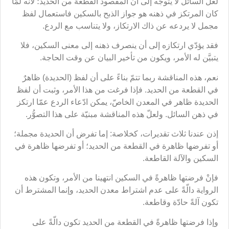
لعلّ السائل لا يتوجَّه إلى أن المقصود القطعة من الحديد؛ لأنّه لمّا
كان المرتكز في ذهنه هو جواز الذبح بالسكين فاستعمال لفظ
مجمل لا يردعه عن ذاك الارتكاز، ولا يتناسب مع الردع.
فقد يؤدّي ارتكازه إلى أن ينصرف ذهنه إلى معنى السكين، فلا
يتبيَّن له الأمر، ويكون من تأخير البيان عن وقت الحاجة.
نعم، هذه المناقشة ربما تتمّ بناءً على أن لفظ (الحديدة) ظاهرٌ
في القطعة من الحديد. فإذا فرغت من هذا الأمر، وثبت أن لفظ
الحديدة ظاهر في المعدن الخاصّ، يمكن ادّعاء الردع عمّا ارتكز
في ذهن السائل. ولعلّ هذه المناقشة مبنيّة على هذا التصوُّر.
إذن عندنا ثلاث تقديرات، كخلاصة: إما تفرض أن الحديدة مجملة؛
أو تفرضها ظاهرة في القطعة من الحديد؛ أو تفرضها ظاهرة في
السكين والآلة القاطعة.
فإنْ فرضتها ظاهرةً في السكين انتهينا من الأمر، وتكون هذه
الرواية دالّةً على عدم اشتراط معدن الحديد، وإنما المشترط أن
تكون آلةً حادّة وقاطعة.
وإذا فرضتها ظاهرةً في القطعة من الحديد تكون دالّةً على