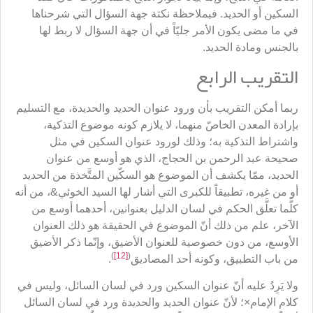
السكين أو الحديد. فبملاحظة نكتة جهة السؤال التي شرحناها
في ما مضى يكون الأمر جليّاً في أن جهة السؤال لا ربط لها
بالجنس ومادة الحديد.
التقريب الرابع
ربما أمكن التقريب بأن ورود عنوان الحديد والحديدة، مع التسليم
بإرادة المعدن الخاصّ منهما، لا يلازم كونه موضوع التذكية،
واشتراط التذكية به؛ وذلك لورود عنوان السكين في مثل
صحيحة عبد الرحمن بن الحجاج، الذي هو أوسع من عنوان
الحديد، ممّا يكشف أن الموضوع هو السكّين المتَّخذة من الحديد
أو من غيره، تطبيقاً للكبرى التي أشار لها السيد الخوئي&، من أنه
كلَّما تعلَّق الحكم في لسان الدليل بعنوانين، أحدهما أوسع من
الآخر، علم من ذلك أنّ الموضوع في الحقيقة هو ذلك العنوان
الأوسع، من دون خصوصية للعنوان الأضيق، وإنّما ذكر الأضيق
)
[12]
(
من باب التطبيق، وكونه أحد المصاديق
.
ولا يَرِدُ عليه أنّ عنوان السكين ورد في لسان السائل، وليس في
كلام الإمام×؛ لأنّ عنوان الحديد والحديدة ورد في لسان السائل