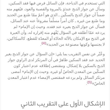
التي تستخدم في الذباحة، فإن السائل فرض فيها فقد السكين،
وسأل عن جواز الذبح عندئذٍ بالمروة والقصبة والعود، فيُفهم منه
ضمناً أن جواز الذبح بالسكّين ـ الذي هو أعمّ ممّا صُنع من الحديد
وما صُنع من غيره ـ كان أمراً مسلَّماً مفروغاً عنه عند السائل،
فسأل عن جواز الذبح بغيره عند فقده. وحيث إن الإمام× لم
يردعه عمّا أطلقه في السؤال يُفْهَم منه إقراره له، وأن العبرة
في الذبح مع الإمكان بالآلة الحادّة أو المعدّة للقطع، كالسكاكين،
)
[4]
(
لا بجنسها وكونها مصنوعة من الحديد»
.
وعُبِّر عن نفس التقريب بما يلي: «إن السؤال عن جواز الذبح بغير
الحديد عند فقد السكين ظاهرٌ في أن المرتكز لدى الراوي جواز
الذبح بالسكين بلا إشكال. ومقتضى إطلاقه عدم اعتبار كون
السكّين من المعدن الخاصّ أو غيره. وحيث إن الإمام× أمضى
مرتكز السائل ولم يردعه فمقتضى الإمضاء عدم اعتبار المعدن
)
[5]
(
الخاصّ»
.
الإشكال الأول على التقريب الثاني