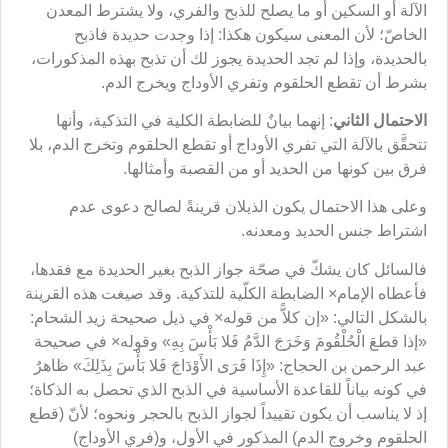
الآلة أو السكين أو ما يصلح للذبح والفري، ولا يشترط المعدن
الخاصّ؛ لأن المعنى سيكون هكذا: إذا وجدت حديدة فاذبح
بالحديدة، وإذا لم تجد الحديدة يجوز لك أن تذبح بهذه المذكورات،
بشرط أن تقطع الحلقوم وتفري الأوداج ويخرج الدم.
الاحتمال الثاني
: إنهما بيانٌ للضابطة الكلية في التذكية، وأنها
تتحقَّق بالآلة التي تفري الأوداج أو تقطع الحلقوم وتخرج الدم، بلا
فرق بين كونها من الحديد أو من القصبة وأمثالها.
وعلى هذا الاحتمال يكون الذيلان قرينةً لصالح دعوى عدم
اشتراط جنس الحديد ومعدنه.
فالسائل كان يشكّ في صحّة جواز الذبح بغير الحديدة مع فقدها،
فأعطاه الإمام× الضابطة الكلّية للتذكية. وقد صيغت هذه القرينة
بالشكل التالي: «إن كلاًّ من قوله× في ذيل صحيحة زيد الشحام:
«إذا قطعَ الْحُلْقُومَ وَخَرَجَ الدَّمُ فَلا بَأْسَ بِهِ» وقوله× في صحيحة
عبد الرحمن بن الحجاج: «إِذَا فَرَى الأَوْدَاجَ فَلا بَأْسَ بِذَلِكَ» ظاهرٌ
في كونه بياناً للقاعدة الأساسية في الذبح الذي تحصل به الذكاة؛
إذ لا يناسب أن يكون تقييداً لجواز الذبح بالحجر ونحوه؛ لأنّ (قطع
الحلقوم وخروج الدم) المذكور في الأول، و(فري الأوداج)