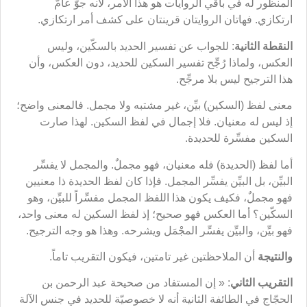
المنظور له في باقي الروايات هو هذا الأمر، لأنه جوٌّ عامّ
ارتكازي. فهاتان الروايتان قرينتان على كشف أمر ارتكازي.
النقطة الثانية
: للجواب عن تفسير الحديد بالسكّين، وليس
العكس، ولماذا رُجِّح تفسير السكين للحديد، دون العكس، وأن
هذا الترجيح ليس بلا مرجِّح.
معنى لفظ (السكين) بيِّن، غير مشتبه ولا مجمل. فالمعنى واضح؛
إذ ليس له معنيان. فلا إجمال في لفظ السكين. لهذا صارت
السكين مفسِّرة للحديدة.
أما لفظ (الحديدة) فله معنيان، فهو مجملٌ. والمجمل لا يفسِّر
البيِّن، بل البيِّن يفسِّر المجمل. فإذا كان لفظ الحديدة ذا معنيين
فهو مجملٌ، فكيف يكون هذا اللفظ المجمل مفسِّراً للبيِّن، وهو
السكّين؟ أما العكس فهو صحيح؛ إذ لفظ السكين له معنى واحد،
فهو بيِّن، والبيِّن يفسِّر المجْمَل ويشرحه. وهذا هو وجه الترجيح.
والنتيجة
أن الملاحظتين غير تامتين، فيكون التقريب تاماً.
التقريب الثاني
: « إن المستفاد من صحيحة عبد الرحمن بن
الحجّاج في الطائفة الثانية أنه لا خصوصيّة للحديد في جنس الآلة