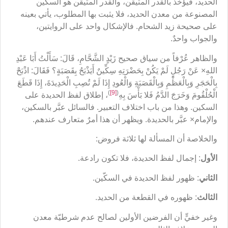
الحديد، فيؤخذ بالقدر المتيقَّن، والقدر المتيقَّن هو السكين
المصنوعة من معدن الحديد، فلا يثبت بها المطلوب، يأتي بعينه
على صحيحة زيد الشحام. فالإشكال واحد على الروايتين،
والجواب واحدٌ.
والظاهر عُرْفاً من سياق صحيح زَيْدٍ الشَّحَّامِ، قَالَ: سَأَلْتُ أَبَا عَبْدِ
اللهِ× عَنْ رَجُلٍ لَمْ يَكُنْ بِحَضْرَتِهِ سِكِّينٌ أَيَذْبَحُ بِقَصَبَةٍ؟ فَقَالَ: اذْبَحْ
بِالْحَجَرِ وَبِالْعَظْمِ وَبِالْقَصَبَةِ وَالْعُودِ إِذَا لَمْ تُصِبِ الْحَدِيدَةَ، إِذَا قَطَعَ
)
[9]
(
الْحُلْقُومَ وَخَرَجَ الدَّمُ فَلا بَأْسَ بِهِ
، إطلاق لفظ الحديدة على
السكين. وهذا من باب اختلاف التعبير. فالسائل عبَّر بالسكين،
والإمام× عبَّر بالحديدة. ويظهر أن هذا أمرٌ متعارف عندهم.
والخلاصة أن المسألة لها ثلاثة فروض:
الأول
: إجمال لفظ الحديدة، فلا تكون رادعة.
الثاني
: ظهور لفظ الحديدة في السكّين.
الثالث
: ظهوره في القطعة من الحديد.
وغير خفيٍّ أن الفرضين الأولين لصالح عدم شرطيّة معدن