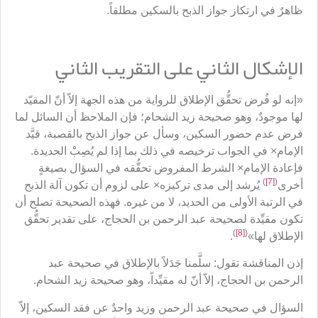
ظاهرٌ في ارتكاز جواز الذبح بالسكين مطلقاً.
الإشكال الثاني على التقريب الثاني
«إنه لو فُرض تحقُّق الإطلاق للرواية من هذه الجهة إلاّ أنّ المقيّد
لها موجودٌ، وهو صحيحة زيد الشحام؛ فإن الملاحظ أن السائل لما
فرض عدم حضور السكين، وسأل عن جواز الذبح بالقصبة، قيَّد
الإمام× في الجواب ترخيصه في ذلك بما إذا لم يُصِبْ الحديدة.
فإعادة الإمام× الشرط المفروض تحقُّقه في السؤال بصيغةٍ
)
[7]
(
أخرى
يُرشد إلى مدى تركيزه× على لزوم أن تكون آلة الذبح
في الرتبة الأولى من الحديد، لا من غيره. فهذه الصحيحة تصلح أن
تكون مقيِّدة لصحيحة عبد الرحمن بن الحجاج، على تقدير تحقُّق
)
[8]
(
الإطلاق لها»
.
إذن المناقشة تقول: سلَّمنا جَدَلاً بالإطلاق في صحيحة عبد
الرحمن بن الحجاج، إلاّ أنّ له مقيِّداً، وهو صحيحة زيد الشحام.
السؤال في صحيحة عبد الرحمن وزيد واحدٌ عن فقد السكين، إلاّ