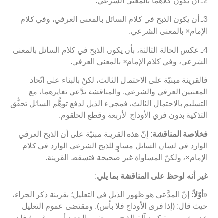
2ـ أن يكون كلاهما بالمعنى الشرعي.
3ـ أن يكون الذبح في كلام السائل بالمعنى العرفي، وفي كلام
الإمام× بالمعنى الشرعي.
4ـ عكس الحالة الثالثة، بأن يكون الذبح في كلام السائل بالمعنى
الشرعي، وفي كلام الإمام× بالمعنى العرفي.
فالقرينة مبنيّة على الاحتمال الثالث، لكنْ بالبناء على اتّحاد
المعنيين العرفي والشرعي. والمناقشة تدَّعي تغايرهما، مع
التسليم بالاحتمال الثالث، فمجيء الذيل لدفع توهُّم السائل تحقُّق
التذكية بدون فري الأوداج الأربعة وقطع الحلقوم.
فخلاصة المناقشة
: إنّ هذه القرينة مبنيّة على أن الذبح العرفي
الوارد في لسان السائل مساوٍ للذبح الشرعي الوارد في كلام
الإمام×، ولكنّ المساواة غير صحيحة فتسقط القرينة.
غير أنه لوحظ على المناقشة بما يلي
:
«
أوّلاً
: إنّ المدَّعى هو ظهور الذيل في التعليل؛ بقرينة ذكر الجزاء،
حيث قال: (إذا فرى الأوداج فلا بأس). ومقتضى عموم التعليل
عدم خصوصية كون آلة الذبح من جنس الحديد أو من غيره؛ فإن