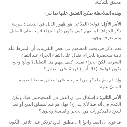
محقِّق للتذكية.
وهذه الملاحظة يمكن التعليق عليها بما يلي
:
الأمر الأوّل
: قوله: (المدَّعى هو ظهور الذيل في التعليل؛ بقرينة
ذكر الجزاء): لم نفهم كيف يكون ذكر الجزاء قرينة على التعليل،
ولم نعرف وجهه.
نعم، ذكر في بحث المفاهيم في بعض التقريبات أن الشرط علّة
تامة منحصرة للجزاء، فتدل على انتفاء الجزاء عند انتفاء
الشرط، لكنّ الجزاء نفسه كيف يفهم منه التعليل؟ وبأيّ وجهٍ
يكون قوله×: (فلا بأس) قرينةً على التعليل؟!
وإذا لم يتمّ ما ذكر من القرينية على التعليل سقط التعميم
المبنيّ عليه.
الأمر الثاني
: لا إشكال في أن الذيل في الصحيحتين قيدٌ، ولكنّ
الكلام في أنه قيدٌ لأيّ شيءٍ؟ فهل هو قيد لمطلق الذبح أو قيد
للذبح بالمذكورات من الحجر والقصبة ونحوها؟
فدعوى أن القيد راجعٌ إلى مطلق الذبح ترتكز على تلافي اللَّغْوية