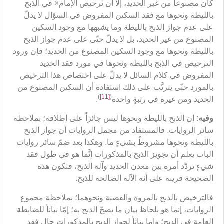
كان مصنوعاً من غير الحديد، إلاّ أن ترخيص الإمام× في الذبح
بالليطة ونحوها مع فقد السكين المفروض في السؤال لا يدلّ
على عدم جواز الذبح بالليطة وما يشبهها مع وجود السكين
المصنوع من غير الحديد، بل لا يدلّ حتّى على عدم جواز الذبح
بالليطة ونحوها مع وجود السكين المصنوع من الحديد؛ فإن ورود
الترخيص في الذبح بالليطة ونحوها في مورد فقد الحديد
المفروض في كلام السائل لا يدلّ على اختصاص هذا الترخيص
بالمورد حتّى يترتَّب على ذلك استفادة أن السكين المصنوع من
)
[11]
(
الحديد ومن غيره في رتبةٍ واحدة
.
وفيه
: إن الذبح بالليطة ونحوها ليس جائزاً على إطلاقه؛ بملاحظة
سائر الروايات. فالمستفاد من مجمل الروايات أن جواز الذبح
بالليطة ونحوها مشروطٌ بشيءٍ ما. وهكذا بعد ضمّ سائر روايات
الباب يعلم أن تجويز الذبح بالمذكورات إنَّما هو في طول فقد
شيءٍ تردَّد أمره بين معدن الحديد وآلة الذبح، فتكون هذه
الصحيحة قرينة على أنه الآلة الصالحة للذبح.
فالترخيص بالذبح بالمروة والقصبة ونحوهما؛ بملاحظة مجموع
الروايات، إنما هو بلحاظ بيان ما يصحّ الذبح به؛ إمّا بياناً للضابطة
العامة في الذبح؛ وإما بياناً لجواز الذبح بالمذكورات حال فقد