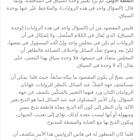
النقطة الأولى
: لم يرِدْ تعبير وحدة السياق في المناقشة، وإنما
قال: (السؤال واحد في هذه الروايات)، والملاحِظ عبَّر عنها بوحدة
السياق.
فليس المقصود من أن (السؤال واحد في هذه الروايات) (وحدة
السياق)، الذي يُقال في الكلام المتَّصل، ولا إشكال في أن
الروايات لم تكن في مجلسٍ واحد وإنْ اتَّحد المسؤول في بعضها،
لكنْ بعد وضوح تعدُّد السائل واختلاف الصياغة فالظاهر أن
المجلس متعدِّد في جميعها، فلا وحدة سياق بهذا المعنى، حتّى
يقال: إنّه لا وحدة في السياق.
نعم، يصحّ أن يكون المقصود ما بينّاه سابقاً، حيث قلنا: يمكن أن
نستكشف جهة الشكّ عند السائل بالنظر للروايات. فهاتان
الروايتان اللتان ورد فيهما التعبير بالسكّين تكشف عن جهة
السؤال، وأن الأمر المشكوك فيه عند السائل إنما هو الذبح بغير
الآلة، وأن النظر إلى كون آلة الذبح معدّة قاطعة تذبح بيسرٍ
وسهولة أو أنها ليست معدة كذلك، تؤدّي إلى تعذيب الحيوان،
ويكون الذبح بها مع العناية والمشقة للمذبوح.
فلما كان المنظور له في هاتين الروايتين هذا الأمر ينكشف أن