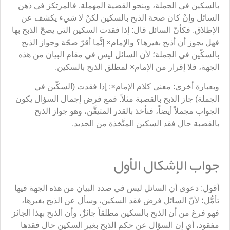
بالسكين في الجملة، وبنحو القضية المهملة. فالمرتكز في ذهن
السائل وإنْ كان صحة الذبح بالسكين لكنْ لا شيء يكشف عن
الإطلاق. فكأنّ السائل قال: إذا فقدت السكين التي يصحّ الذبح بها
فهل يجوز أن أذبح بغيرها؟ والإمام× إنَّما أقرّ صحّة وجواز الذبح
بالسكّين في الجملة؛ لأن السائل ليس في مقام البيان من هذه
الجهة، فلا إقرار من الإمام× لمطلق الذبح بالسكين.
وبعبارة أخرى: معنى كلام الإمام×: إذا فقدت (السكّين في
الجملة) جاز الذبح بالقصبة مثلاً. فمع فرض إجمال السؤال يكون
الجواب مجملاً أيضاً، فنأخذ بالقدر المتيقَّن، وهو جواز الذبح
بالقصبة حال فقد السكين المتَّخذة من الحديد.
جواب الإشكال الأول
أقول: دعوى أن السائل ليس في صدد البيان من هذه الجهة فيها
تأمُّل؛ لأنّ السائل فرض فقد السكين، وسأل عن الذبح بغيرها،
فهو فرغ من أن الذبح بالسكين مطلقاً جائزٌ، وأن الذبح بهذا الجائز
مفقود، أي إن السؤال عن حكم الذبح بغير السكين حال فقدها