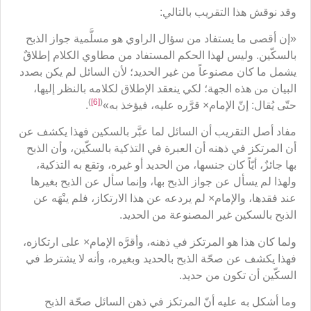
وقد نوقش هذا التقريب بالتالي:
«إن أقصى ما يستفاد من سؤال الراوي هو مسلَّمية جواز الذبح
بالسكّين. وليس لهذا الحكم المستفاد من مطاوي الكلام إطلاقٌ
يشمل ما كان مصنوعاً من غير الحديد؛ لأن السائل لم يكن بصدد
البيان من هذه الجهة؛ لكي ينعقد الإطلاق لكلامه بالنظر إليها،
)
[6]
(
حتّى يُقال: إنّ الإمام× قرَّره عليه، فيؤخذ به»
.
مفاد أصل التقريب أن السائل لما عبَّر بالسكين فهذا يكشف عن
أن المرتكز في ذهنه أن العبرة في التذكية بالسكّين، وأن الذبح
بها جائزٌ، أيّاً كان جنسها، من الحديد أو غيره، وتقع به التذكية،
ولهذا لم يسأل عن جواز الذبح بها، وإنما سأل عن الذبح بغيرها
عند فقدها، والإمام× لم يردعه عن هذا الارتكاز، فلم ينْهَه عن
الذبح بالسكين غير المصنوعة من الحديد.
ولما كان هذا هو المرتكز في ذهنه، وأقرَّه الإمام× على ارتكازه،
فهذا يكشف عن صحّة الذبح بالحديد وبغيره، وأنه لا يشترط في
السكّين أن تكون من حديد.
وما أشكل به عليه أنّ المرتكز في ذهن السائل صحّة الذبح