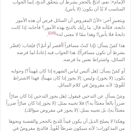
الإمام×: نعم، اذبَحْ بالحجر بشرط أن يتحقَّق الذبح، إنما الجواب
المناسب لا بُدَّ أن يكون: (لا بأس).
وبتعبيرٍ آخر: «لأنّ المفروض أن السائل فرض أن هذه الأمور
ذابحة، فكأنه قال: ما رأيك بالذبح بهذه الأمور؟ فأجابه: إذا كانت
)
[16]
(
ذابحةً فلا بأس!! وهذا ممّا لا معنى له»
.
هذا كمَنْ يسأل: (إذا كنتُ مسافراً أأقصر أو أتمّ؟) فيُجاب: (قصِّر
بشرط أن تكون مسافراً!). هذا الجواب فيه إعادةٌ لما فرضه
السائل، واشتراط نفس ما فرضه.
أو كمَنْ يسأل: (هل ألبس لباس الشهرة إذا كان مُهيناً؟) وجوابه
يكون: (لا يجوز)، وليس: (لا يجوز إذا كان مهيناً). فهذا الاشتراط
لَغْويّ؛ لأنه مفروضٌ في كلام السائل.
ومَنْ يسأل عن التدخين فيقول: (هل يجوز التدخين إذا كان ضارّاً
ضرراً بالغاً معتدّاً به؟) فلا تجيبه بمثل: (لا يجوز إذا كان ضارّاً ضرراً
معتدّاً به)، بل تجيبه بمثل: (لا يجوز في مفروض سؤالك).
وهكذا لا يصلح الذيل أن يكون قيداً للذبح بالحجر والقصبة ونحوها
من المذكورات؛ لأنه سيكون شرطاً لَغْوياً. فالذبح مفروضٌ في