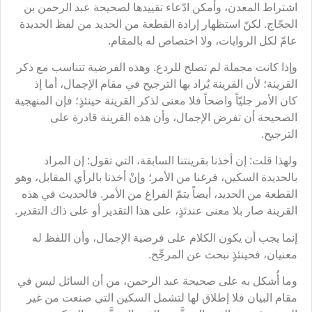
اشتراط المعدن، وأمكن ادّعاء تقييدها لصحيحة عبد الرحمن بن
الحجّاج. لكنّ استظهار إرادة القطعة من الحديد من لفظ الحديدة
عامّ لكل الروايات، ولا اختصاص له بالمقام.
وإذا كانت مجملة لم تصلح للردع. وهذه الفرضية تتناسب مع ذكر
القرينة؛ لأن القرينة يُراد بها الترجيح في مقام الإجمال، أما إذ
كان الأمر جليّاً واضحاً فلا معنى لذكر القرينة حينئذٍ؛ فإن المنهجية
الصحيحة أن تفرض الإجمال، وأن هذه القرينة قادرة على
الترجيح.
ولهذا قلت: إن أخذنا بقرينتنا السابقة، التي تقول: إن المراد
بالحديدة السكين، فرغنا من الأمر؛ وإنْ أخذنا بالرأي المقابل، وهو
القطعة من الحديد، أيضاً يتمّ الفراغ من الأمر. فالحديث في هذه
القرينة صار بلا معنى عندئذٍ، على هذا التقدير أو على ذاك التقدير.
إنما يجب أن يكون الكلام على فرضية الإجمال، وأن اللفظ له
معنيان، فحينئذٍ نبحث عن المرجِّح.
وما أُشكل به على صحيحة عبد الرحمن، من أن السائل ليس في
مقام البيان فلا إطلاق لها لتشمل السكين التي صنعت من غير