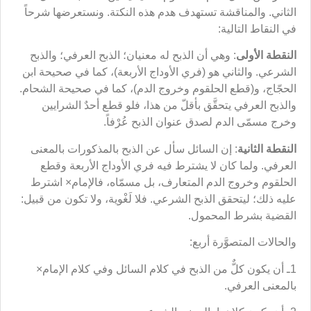
الثاني. والمناقشة تستهدف هدم هذه النكتة. ونستعرضها شرحاً
في النقاط التالية:
النقطة الأولى
: وهي أن الذبح له معنيان؛ الذبح العرفي؛ والذبح
الشرعي. والثاني هو (فري الأوداج الأربعة)، كما في صحيحة ابن
الحجّاج، و(قطع الحلقوم وخروج الدم)، كما في صحيحة الشحام.
والذبح العرفي يتحقَّق بأقلّ من هذا، فلو قطع أحدٌ الشرايين
وخرج مسمّى الدم لصدق عنوان الذبح عُرْفاً.
النقطة الثانية
: إن السائل سأل عن الذبح بالمذكورات بالمعنى
العرفي. ولما كان لا يشترط فيه فري الأوداج الأربعة وقطع
الحلقوم وخروج الدم المتعارف، بل مسمّاه، فالإمام× اشترط
عليه ذلك؛ ليتحقق الذبح الشرعي. فلا لَغْوية، ولا تكون من قبيل:
القضية بشرط المحمول.
والحالات المتصوَّرة أربع:
1ـ أن يكون كلٌّ من الذبح في كلام السائل وفي كلام الإمام×
بالمعنى العرفي.