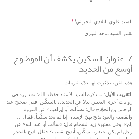
*)
(
السيد علوي البلادي البحراني
بقلم: السيد ماجد البوري
7ـ عنوان السكين يكشف أن الموضوع
أوسع من الحديد
هذه القرينة ذكرت لها عدّة تقريبات:
التقريب الأول
: ما ذكره السيد الأستاذ حفظه الله: «قد ورد في
روايات أخرى التعبير، بدلاً عن الحديدة، بالسكّين. ففي صحيح عبد
الرحمن بن الحجّاج قال: «سألت أبا إبراهيم× عن المروة
والقصبة والعود يذبح بهنّ الإنسان إذا لم يجد سكّيناً، فقال: …
إلخ». وفي معتبرة زيد الشحام قال: «سألت أبا عبد الله× عن
رجل لم يكن بحضرته سكّين، أيذبح بقصبة؟ فقال: اذبح بالحجر