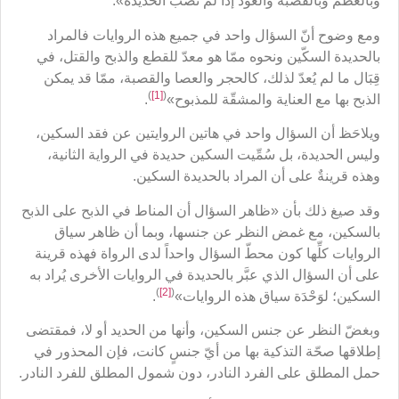
وبالعظم وبالقصبة والعود إذا لم تُصب الحديدة».
ومع وضوح أنّ السؤال واحد في جميع هذه الروايات فالمراد
بالحديدة السكّين ونحوه ممّا هو معدّ للقطع والذبح والقتل، في
قِبَال ما لم يُعدّ لذلك، كالحجر والعصا والقصبة، ممّا قد يمكن
)
[1]
(
الذبح بها مع العناية والمشقّة للمذبوح»
.
ويلاحَظ أن السؤال واحد في هاتين الروايتين عن فقد السكين،
وليس الحديدة، بل سُمِّيت السكين حديدة في الرواية الثانية،
وهذه قرينةٌ على أن المراد بالحديدة السكين.
وقد صيغ ذلك بأن «ظاهر السؤال أن المناط في الذبح على الذبح
بالسكين، مع غمض النظر عن جنسها، وبما أن ظاهر سياق
الروايات كلِّها كون محطّ السؤال واحداً لدى الرواة فهذه قرينة
على أن السؤال الذي عبَّر بالحديدة في الروايات الأخرى يُراد به
)
[2]
(
السكين؛ لوَحْدَة سياق هذه الروايات»
.
وبغضّ النظر عن جنس السكين، وأنها من الحديد أو لا، فمقتضى
إطلاقها صحّة التذكية بها من أيّ جنسٍ كانت، فإن المحذور في
حمل المطلق على الفرد النادر، دون شمول المطلق للفرد النادر.