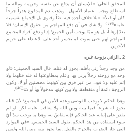
المحقق الحلي: «للإنسان أن يدفع عن نفسه وحريمه وماله ما
استطاع ويجب اعتماد الأسهل.. ويذهب دم المدفوع هدراً جرحاً
كان أو قتلاً». «بلا خلاف أجده فيه نصّاً وفتوى بل الإجماع بقسميه
([39])
عليه»
، ولا شك في أن دفع المهاجم من حقوق الإنسان؛ فلا
يعدّ إرهاباً، بل هو ممّا يوجب أمن الجميع؛ إذ لو دفع أفراد المجتمع
المهاجمَ لهم حتى يموت لم يجسر أحد على الاعتداء على حريم
الآخرين.
2 ـ الزاني بزوجة غيره
من وجد رجلاً زنى بأهله، يجوز له قتله، قال السيد الخميني: «لو
وجد مع زوجته رجلاً يزني بها وعلم بمطاوعتها له فله قتلهما ولا
إثم عليه ولا قود، من غير فرق بين كونهما محصنين أو لا، وكون
([40])
الزوجة دائمة أو منقطعة، ولا بين كونها مدخولاً بها أو لا»
.
وهذا الحكم لا يوجب الفوضى وعدم الأمن في المجتمع؛ لأنّ قتله
يجوز له شرعاً فيما بينه وبين الله ولا يعاقب عليه، لكن لو لم
يقدر على إثباته عند الحاكم فإنه يقاصّ به، وهذا ما يوجب سدّ أيّ
سوء استفادة من هذا الحكم، يقول السيد الخميني: «في الموارد
التي جاز الضرب والجرح والقتل إنما يجوز بينه وبين الله وليس