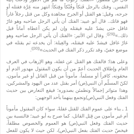
النفس.. وفتك بالرجل فَتكاً وفُتْكاً وفِتكاً: انتهز منه غِرَّة فقتله أو
جرحه، وقيل: هو القتل أو الجرح مجاهدة وكل من قتل رجلاً غاراً
فهو فاتك.. قال أبو عبيد: الفتك أن يأتي الرجل صاحبه وهو غارّ
غافل حتى يشدّ عليه فيقتله وإن لم يكن أعطاه أماناً قبل
([29])
ذلك..»
. وقال ابن الأثير: «الفتك أن يأتي الرجل صاحبه وهو
غارّ غافل فيشدّ عليه فيقتله، والغِيلة: أن يخدعه ثم يقتله في
([30])
موضع خفيّ، وقد تكرر ذكر الفتك في الحديث»
.
وعلى هذا؛ فالفتك هو القتل عن غفلة، وهو الإرهاب في العرف
العام وإطلاق الحديث أعمّ من أن يكون المقتول مهدور الدم أو
محقونه، كافراً أو مسلماً، مأموناً من قبل القاتل أو غير مأمون،
لكنّ المسلّم أن النبي(ص) أمر بقتل عدد من اليهود والمشركين،
وهذا متواتر إجمالاً ونطمئن بصدوره؛ فيقع التعارض بين حديث
الفتك وفعل النبي(ص)ونجمع بينهما بأحد الوجهين:
1 ـ بناء على عموم الفتك للقتل غفلةً، سواء كان المقتول مأموناً
أم غير مأمون من قِبَل القاتل، كما صرح به أبو عبيد؛ فالنسبة بين
حديث الفتك وفعل النبي(ص) هو العموم والخصوص مطلقاً،
فيخصّ حديث الفتك بفعل النبي(ص)، لكن حيث لا يكون للفعل