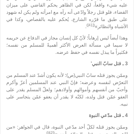
عليه شيء واقعاً، لكن في الظاهر يحكم القاضي على ميزان
القضاء، فلو قتل رجلاً وادّعى أنه رآه مع امرأته ولم يكن له شهود
على طبق ما قرّره الشارع، يُحكم عليه بالقصاص، وكذا في
([41])
الأشباه والنظائر»
.
وهذا أيضاً ليس إرهاباً؛ لأنّ كل إنسان مجاز في الدفاع عن حريمه
لا سيما في مسألة العرض الأكثر أهميةً للمسلم من نفسه؛
فكثيراً ما يبذل نفسه في حفظ عرضه.
3 ـ قتل سابّ النبي’
وممّن يجوز قتله سابّ النبي(ص)؛ لأنه يكون أشدّ عند المسلم من
التعرّض لنفسه وعرضه؛ فإنّ النبي عند المسلمين أعزّ وأكرم
وأحبّ من أنفسهم وأموالهم وأولادهم؛ ولعلّ المسلم يقدر على
العفو عمّن قتل ولده، لكنّه لا يقدر أن يعفو عمّن يتجاسر على
نبيه.
4 ـ قتل مدّعي النبوة
وممّن يجوز قتله لكلّ أحد مدّعي النبوة، قال في الجواهر: «من
([42])