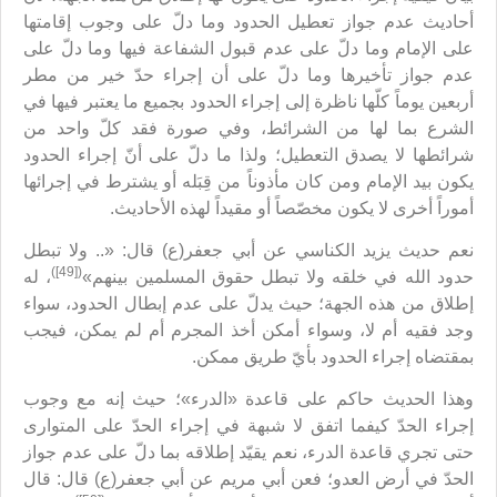
أحاديث عدم جواز تعطيل الحدود وما دلّ على وجوب إقامتها
على الإمام وما دلّ على عدم قبول الشفاعة فيها وما دلّ على
عدم جواز تأخيرها وما دلّ على أن إجراء حدّ خير من مطر
أربعين يوماً كلّها ناظرة إلى إجراء الحدود بجميع ما يعتبر فيها في
الشرع بما لها من الشرائط، وفي صورة فقد كلّ واحد من
شرائطها لا يصدق التعطيل؛ ولذا ما دلّ على أنّ إجراء الحدود
يكون بيد الإمام ومن كان مأذوناً من قِبَله أو يشترط في إجرائها
أموراً أخرى لا يكون مخصّصاً أو مقيداً لهذه الأحاديث.
نعم حديث يزيد الكناسي عن أبي جعفر(ع) قال: «.. ولا تبطل
([49])
حدود الله في خلقه ولا تبطل حقوق المسلمين بينهم»
، له
إطلاق من هذه الجهة؛ حيث يدلّ على عدم إبطال الحدود، سواء
وجد فقيه أم لا، وسواء أمكن أخذ المجرم أم لم يمكن، فيجب
بمقتضاه إجراء الحدود بأيّ طريق ممكن.
وهذا الحديث حاكم على قاعدة «الدرء»؛ حيث إنه مع وجوب
إجراء الحدّ كيفما اتفق لا شبهة في إجراء الحدّ على المتوارى
حتى تجري قاعدة الدرء، نعم يقيّد إطلاقه بما دلّ على عدم جواز
الحدّ في أرض العدو؛ فعن أبي مريم عن أبي جعفر(ع) قال: قال