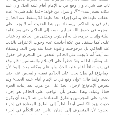
تاب فما شيء، وإن وقع في يد الإمام أقام عليه الحدّ، وإن علم
([52])
مكانه بعث إليه»
، والمراد من قوله: «فما عليه شيء< عدم
العقاب عليه؛ فلا ينافي إجراء الحدّ عليه؛ فلا يسقط عنه الحدّ إن
وقع في يد الحاكم. ويستفاد من هذا الحديث أنه لا يجب على
المجرم في حقوق الله تسليم نفسه إلى الحاكم حتى بعد إقامة
البيّنة وإثبات جرمه، بل له أن يتوب ويختفى من الحاكم ولا عقاب
عليه، كما يستفاد من عدّة أحاديث عدم وجوب الاعتراف بالذنب
عند الحاكم، بل مرجوحيته والتوبة فيما بينه وبين الله. ويستفاد
منه أيضاً أنه لا يجب على الحاكم الفحص عن المجرم في حقوق
الله وتعقّبه إذا لم يعدّ خطراً على الإسلام والمسلمين؛ فلو وقع
في يده اتفاقاً أقام عليه الحدّ، ولو علم بمكانه بعث إليه؛ لأن
الإمام(ع) لم يقل: يجب على الحاكم تعقبه والفحص عنه حتى
يجده، وإنما قال: «وإن وقع في يد الإمام أقام عليه الحد..< ولم
يتعرض الإمام(ع) لإجراء الحدّ على من هرب بعد إثبات الجرم
خفاءً وغيلة، وهذا مشعر بأن الواجب على الحاكم هو إجراء
الحدود على المجرمين بالطرق المعتادة؛ من هنا لا يبعد أن يكون
حديث يزيد الكناسي أيضاً ناظراً إلى الطرق المعتادة في إجراء
الحدود؛ لأن المنصرف إلى أذهان الناس عند التكلّم في إجراء