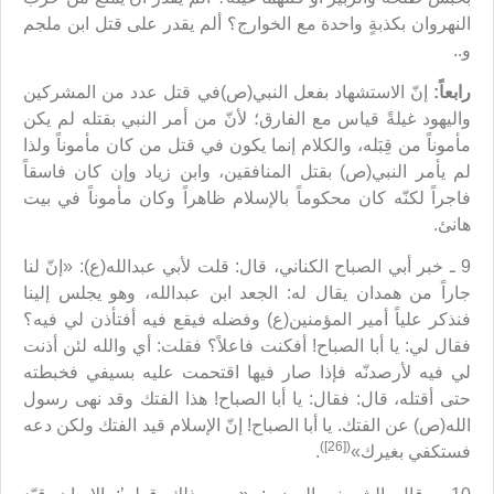
النهروان بكذبةٍ واحدة مع الخوارج؟ ألم يقدر على قتل ابن ملجم
و..
رابعاً:
إنّ الاستشهاد بفعل النبي(ص)في قتل عدد من المشركين
واليهود غيلةً قياس مع الفارق؛ لأنّ من أمر النبي بقتله لم يكن
مأموناً من قِبَله، والكلام إنما يكون في قتل من كان مأموناً ولذا
لم يأمر النبي(ص) بقتل المنافقين، وابن زياد وإن كان فاسقاً
فاجراً لكنّه كان محكوماً بالإسلام ظاهراً وكان مأموناً في بيت
هانئ.
9 ـ خبر أبي الصباح الكناني، قال: قلت لأبي عبدالله(ع): «إنّ لنا
جاراً من همدان يقال له: الجعد ابن عبدالله، وهو يجلس إلينا
فنذكر علياً أمير المؤمنين(ع) وفضله فيقع فيه أفتأذن لي فيه؟
فقال لي: يا أبا الصباح! أفكنت فاعلاً؟ فقلت: أي والله لئن أذنت
لي فيه لأرصدنّه فإذا صار فيها اقتحمت عليه بسيفي فخبطته
حتى أقتله، قال: فقال: يا أبا الصباح! هذا الفتك وقد نهى رسول
الله(ص) عن الفتك. يا أبا الصباح! إنّ الإسلام قيد الفتك ولكن دعه
([26])
فستكفي بغيرك»
.