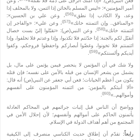
فعن النبي(ص): «إذا أمّنك الرجل على دمه فلا تقتله»
، وعن
أمير المؤمنين×: «ليس المسلم بالخائن إذا ائتمن، ولا بالمخلف إذا
([56])
وعد، ولا الكاذب إذا نطق»
، وعن علي بن الحسين×:
([57])
«والمنافق.. وإن ائتمنته خانك»
، وعن علي×: «والفاجر إن
([58])
ائتمنته خانك»
، وعن النبي(ص): «تقبّلوا إليّ بست خصال
أتقبّل لكم بالجنة: إذا حدّثتم فلا تكذبوا، وإذا وعدتم فلا تخلفوا، وإذا
ائتمنتم فلا تخونوا، وغضّوا أبصاركم واحفظوا فروجكم، وكفوا
([59])
أيديكم وألسنتكم»
.
ولا شك في أن المؤتمن لا ينحصر فيمن يؤتمن على مال، بل
يشمل من يشعر الإنسان من قبله بالأمن على نفسه؛ فإن قتله
يكون من أعظم الخيانات؛ فعن أبي جعفر عن النبي(ص) أنه قال:
«ألا أنبئكم بالمؤمن: من ائتمنه المؤمنون على أنفسهم
([60])
وأموالهم..»
.
وواضح أن الناس قبل إثبات جرائمهم في المحاكم العادلة
يأتمنون الحاكم على أموالهم وأنفسهم؛ لأن إحلال الأمن في
المجتمع من أهم أهداف الدولة في الإسلام.
رابعاً:
تقدّم أن إطلاق حديث الكناسي منصرف إلى الكيفية