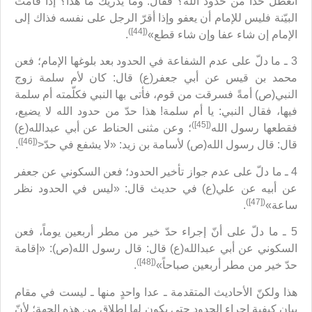
أتعطل حدّاً من حدود الله؟ فقال: وما يدريك ما هذا؟ إذا قامت
البيّنة فليس للإمام أن يعفو وإذا أقرّ الرجل على نفسه فذاك إلى
([44])
الإمام إن شاء عفا وإن شاء قطع»
.
3 ـ ما دلّ على عدم الشفاعة في الحدود بعد بلوغها الإمام؛ فعن
محمد بن قيس عن أبي جعفر(ع) قال: كان لأم سلمة زوج
النبي(ص) أمةً فسرقت من قوم، فأتى بها النبي فكلّمته أم سلمة
فيها، فقال النبي: يا أم سلمة! هذا حدّ من حدود الله لا يضيع،
([45])
فقطعها رسول الله
؛ وعن مثنى الحناط عن أبي عبدالله(ع)
([46])
قال: قال رسول الله(ص) لأسامة بن زيد: «لا يشفع في حدّ<
.
4 ـ ما دلّ على عدم جواز تأخير الحدود؛ فعن السكوني عن جعفر
عن أبيه عن علي(ع) في حديث قال: «ليس في الحدود نظر
([47])
ساعة»
.
5 ـ ما دلّ على أنّ إجراء حدّ خير من مطر أربعين يوماً، فعن
السكوني عن أبي عبدالله(ع) قال: قال رسول الله(ص): «إقامة
([48])
حدّ خير من مطر أربعين صباحاً»
.
هذا ولكنّ الأحاديث المتقدمة ـ عدا واحدٍ منها ـ ليست في مقام
بيان كيفية إجراء الحدود حتى يكون لها إطلاق من هذه الجهة؛ لأنّ