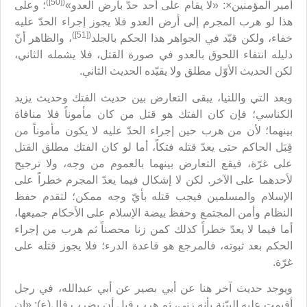
([50])
أمير المؤمنين×: «لا يقام على أحد حدّ بأرض العدو»
؛ وعلى
هذا لو هرب المجرم إلى أرض العدو فلا يجوز إجراء الحدّ عليه
([51])
خفاء، ولكن قيّد في الجواهر هذا الحكم بالجلد
، والظاهر أنّ
دليله انتفاء اللحوق بالعدو في صورة القتل، فلا يشمله الثاني،
لكن الحديث الأوّل مطلق ولا يقيّده الحديث الثاني.
وبعد التي واللتيا، يبقى التعارض بين حديث الفتك وحديث يزيد
الكناسي؛ فإن كان الفتك هو قتل من كان مأموناً فلا منافاة
بينهما؛ لأن من هرب حين إجراء الحدّ عليه لا يكون مأموناً من
قِبَل الحاكم حتى يعدّ قتله فتكاً، أما لو كان الفتك مطلق القتل
على غرّة، فيقع التعارض بينهما بالعموم من وجه، ولا ترجيح
لأحدهما على الآخر. لكن لا إشكال فيما يعدّ المجرم خطراً على
الإسلام والمسلمين فيجب قتله بأيّ وجه ممكن؛ لتقدم حفظ
النظام وأمن المجتمع وحفظ بيضة الإسلام على الأحكام جميعها،
أما فيما لا يعدّ خطراً كذلك كمن زنا محصناً ثم هرب من إجراء
الحكم بعد ثبوته، فالمرجع هو قاعدة الدرء؛ فلا يجوز قتله على
غرّة.
ويوجد حديث آخر هنا عن أبي بصير عن أبي عبدالله، في رجل
أقيمت عليه البيّنة بأنه زنى، ثم هرب قبل أن يضرب قال(ع): «إن