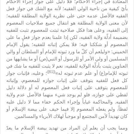
المعتادة في إجراء الأحكام؛ فلا دليل على جواز إجراء الأحكام
بأيّ كيفية من ناحية الولي الفقيه؛ لأنه مع الشك في جواز فعل
الفقيه فالأصل عدمه حتى على نظرية الولاية المطلقة للفقيه؛
لأن معنى الولاية المطلقة هو انتقال جميع صلاحيات المعصوم
إلى الفقيه، وعلى هذا فكل صلاحية ثبتت للمعصوم تثبت للفقيه
بضميمة أدلّة ولاية الفقيه، لكن إذا علمنا بعدم جواز فعلٍ ما على
المعصوم أو شككنا فيه؛ فلا يمكن إثباته للفقيه؛ يقول الإمام
الخميني: «وليلعم أن كلّ ما ورد ثبوته للإمام أو السلطان أو والي
المسلمين أو ولي الأمر أو للرسول أو النبي(ص) أو ما يشابهها من
العناوين يثبت بأدلّة الولاية للفقيه، نعم لا يثبت للفقيه ما شك في
([61])
ثبوته للإمام(ع) أو علم عدم ثبوته له»
؛ وعليه، فإثبات جواز
كل فعل للفقيه يتوقف على إثبات جوازه للمعصوم، وإثباته
للمعصوم يتوقف على إثبات فعل المعصوم له أو دلالة دليل
لفظي على جوازه، فلو لم يوجد شيء منهما فالأصل عدم ولاية
الفقيه. والمحاكمة غياباً وإجراء الحكم خفاء مما لا دليل عليه
لفظاً، ولم يفعله المعصوم إلا فيما خيف على بيضة الإسلام أو
كان تهديداً لأمن المجتمع أو موجباً لهلاك الأبرياء والمسالمين.
ومما يجب أن يعلم أن المراد من تهديد بيضة الإسلام ما يعدّ