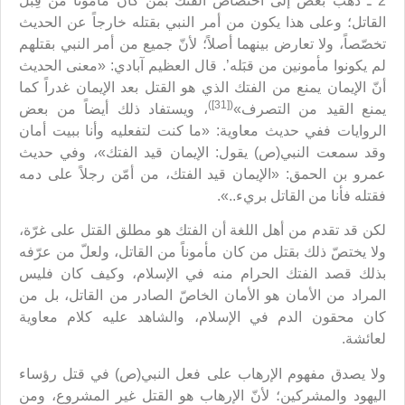
2 ـ ذهب بعضٌ إلى اختصاص الفتك بمن كان مأموناً من قِبَل
القاتل؛ وعلى هذا يكون من أمر النبي بقتله خارجاً عن الحديث
تخصّصاً، ولا تعارض بينهما أصلاً؛ لأنّ جميع من أمر النبي بقتلهم
لم يكونوا مأمونين من قبَله’. قال العظيم آبادي: «معنى الحديث
أنّ الإيمان يمنع من الفتك الذي هو القتل بعد الإيمان غدراً كما
([31])
يمنع القيد من التصرف»
، ويستفاد ذلك أيضاً من بعض
الروايات ففي حديث معاوية: «ما كنت لتفعليه وأنا ببيت أمان
وقد سمعت النبي(ص) يقول: الإيمان قيد الفتك»، وفي حديث
عمرو بن الحمق: «الإيمان قيد الفتك، من أمّن رجلاً على دمه
فقتله فأنا من القاتل بريء..».
لكن قد تقدم من أهل اللغة أن الفتك هو مطلق القتل على غرّة،
ولا يختصّ ذلك بقتل من كان مأموناً من القاتل، ولعلّ من عرّفه
بذلك قصد الفتك الحرام منه في الإسلام، وكيف كان فليس
المراد من الأمان هو الأمان الخاصّ الصادر من القاتل، بل من
كان محقون الدم في الإسلام، والشاهد عليه كلام معاوية
لعائشة.
ولا يصدق مفهوم الإرهاب على فعل النبي(ص) في قتل رؤساء
اليهود والمشركين؛ لأنّ الإرهاب هو القتل غير المشروع، ومن