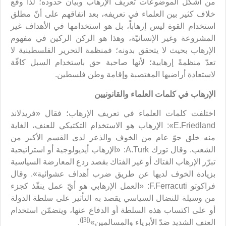
من أشكل الموضوعات تعريف الإرهاب وبيان حدوده؛ لذا وقع
خلاف كثير بين العلماء في تعريفه، بعد اتفاقهم على أنّ مطلق
استخدام القوة ليس إرهاباً، بل هو استخدامها في الأهداف غير
المشروعة وغير الإنسانيّة، وهذا هو الركن الركين في مفهوم
الإرهاب بحيث لا يتحقق بدونه؛ فمنظمة التحرير الفلسطينية لا
تعدّ منظمةً إرهابية؛ لأنها صاحبة حق باستخدام السبل كافّة
لاستعادة أراضيها المغتصبة وإقامة وطن فلسطين.
الإرهاب في كلمات العلماء والقانونيين
اختلفت كلمات العلماء في تعريف الإرهاب؛ فقال «فريدلاند
E.Friedland»: الإرهاب هو الاستخدام التكتيكي للعنف، الغاية
منه خلق جوّ عام من الخوف والذعر لدى القسم الأكبر من
الشعب. وقال تورك A.Turk: «الإرهاب أيديولوجية أو استراتيجية
تبرّر الإرهاب الفتاك أو غير الفتاك بقصد ردع المعارضة السياسية
بزيادة الخوف لديها عن طريق ضرب أهداف عشوائية». وقال
فراكوتو F.Ferracuti: «العمل الإرهابي هو أيّ عمل ينفّذ كجزء
من وسيلة للنضال السياسي يقصد به التأثير على سلطة الدولة
أو على اكتساب هذه السلطة أو الدفاع عنها، ويتضمّن استخدام
([3])
العنف الشديد ضدّ الأبرياء والمسالمين»
.