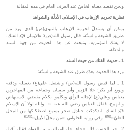
ونحن نقصد معناه الخاصّ عند العرف العام في هذه المقالة.
نظرية تحريم الإرهاب في الإسلام، الأدلّة والشواهد
يمكن أن يستدلّ لحرمة الإرهاب بالنبوي(ص) الذي ورد من
طريق الشيعة والسنّة، قال رسول الله(ص): «الإيمان قيّد الفتك،
لا يفتك المؤمن»، ونبحث عن هذا الحديث من جهة السند
والدلالة.
1 ـ حديث الفتك من حيث السند
ورد هذا الحديث بعدّة طرق عند الشيعة والسنّة:
1 ـ لما قبض رسول الله(ص) واشتغل علي(ع) بغسله ودفنه
وبويع أبو بكر؛ خلا الزبير وأبو سفيان وجماعة من المهاجرين
بعباس وعلي(ع) لإجالة الرأي وتكلّموا بكلام يقتضي الاستنهاض
والتهييج، فقال العباس رضي الله عنه: «.. والله لولا أن الإسلام
قيّد الفتك، لتدكدكت جنادل صخر يسمع اصطكاكها من المحل
([10])
([9])
العليّ»
. وفي رواية الحلواني: «من محلّ الأبيل»
.
2 ـ خبر الحسن قال: «جاء رجل إلى الزبير بن العوام فقال: أقتل