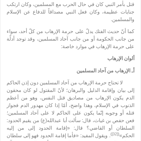
قتل بأمر النبي كان في حال الحرب مع المسلمين، وكان ارتكب
جنايات عظيمة، وكان فعل النبي مصداقاً للدفاع عن الإسلام
والمسلمين.
كما أنّ حديث الفتك يدلّ على حرمة الإرهاب من كلّ أحد، سواء
من جانب الحكومة أو من جانب آحاد المسلمين، وقد توجد أدلّة
على حرمة الإرهاب في موارد خاصة:
ألوان الإرهاب
أـ الإرهاب من آحاد المسلمين
لا تحتاج حرمة الإرهاب من آحاد المسلمين دون إذن الحاكم
إلى بيان وإقامة الدليل والبرهان؛ لأنّ المقتول لو كان محقون
الدم يكون الإرهاب من مصاديق قتل النفس، وهو من أعظم
الذنوب في الإسلام، وهذا واضح، أمّا إذا كان مهدور الدم فجواز
قتله أو وجوبه إنّما يكون على الحاكم لا على آحاد المسلمين؛
فعن حفص بن غياث، قال: سألت أبا عبدالله(ع) من يقيم الحدود:
السلطان أو القاضي؟ قال: «إقامة الحدود إلى من إليه
([32])
الحكم»
. ويقول المفيد: «فأما إقامة الحدود فهو إلى سلطان