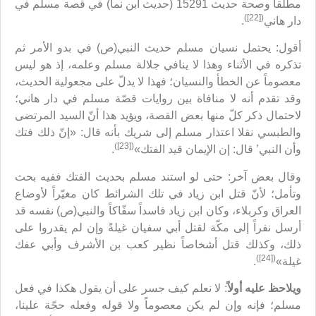
مطلقاً وصحة حديث 15291 (حديث ابن نما) في قصة مسلم في
([22])
دار هاني
.
أقول: يحتمل نسيان مسلم حديث النبي(ص) في بدو الأمر ثم
تذكره في الأثناء وهذا لا ينافي جلالة مسلم وعلمه، إذ هو ليس
معصوماً عن الخطأ والنسيان؛ فهذا لا يدلّ على مجعولية الحديث،
وقد تقدم أنه لا منافاة بين روايات قصّة مسلم في دار هاني؛
لاحتمال ذكر كلّ منها بعض القصة، ويؤيد هذا أنّ السيد المرتضى
والطبسي نقلا اعتذار مسلم إلى شريك بأنه قال: «إنّ ذلك فتك
([23])
وأن النبي’ قال: إن الإيمان قيد الفتك»
.
وقال بعض آخر: حتى لو استند مسلم بحديث الفتك ففيه بحث
وتأمل؛ لأنّ قتل ابن زياد في تلك الشرائط كان مغيّراً لأوضاع
العراق وكربلاء، وكان ابن زياد فاسداً سفّاكاً والنبي(ص) نفسه قد
أرسل نفراً إلى مكّة لقتل أبي سفيان غيلةً وإن لم يقدروا على
ذلك، وكذلك قتل أشخاصاً نظير كعب بن الأشرف وأبي عفك
([24])
غيلة»
.
ويلاحظ عليه أولاً
: لا نعلم كيف جسر على أن يقول هكذا في فعل
مسلم؛ فإنه وإن لم يكن معصوماً ولا قوله وفعله حجّة علينا،