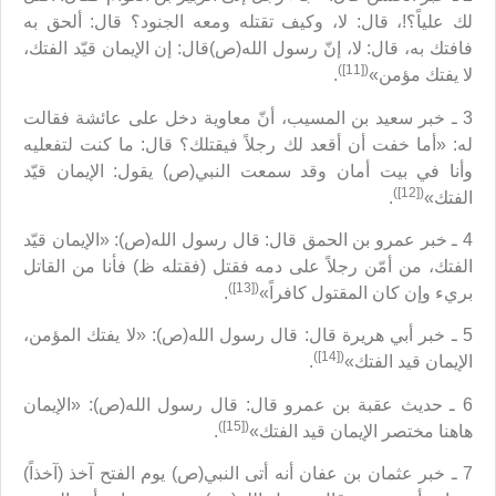
لك علياً؟!، قال: لا، وكيف تقتله ومعه الجنود؟ قال: ألحق به
فافتك به، قال: لا، إنّ رسول الله(ص)قال: إن الإيمان قيّد الفتك،
([11])
لا يفتك مؤمن»
.
3 ـ خبر سعيد بن المسيب، أنّ معاوية دخل على عائشة فقالت
له: «أما خفت أن أقعد لك رجلاً فيقتلك؟ قال: ما كنت لتفعليه
وأنا في بيت أمان وقد سمعت النبي(ص) يقول: الإيمان قيّد
([12])
الفتك»
.
4 ـ خبر عمرو بن الحمق قال: قال رسول الله(ص): «الإيمان قيّد
الفتك، من أمّن رجلاً على دمه فقتل (فقتله ظ) فأنا من القاتل
([13])
بريء وإن كان المقتول كافراً»
.
5 ـ خبر أبي هريرة قال: قال رسول الله(ص): «لا يفتك المؤمن،
([14])
الإيمان قيد الفتك»
.
6 ـ حديث عقبة بن عمرو قال: قال رسول الله(ص): «الإيمان
([15])
هاهنا مختصر الإيمان قيد الفتك»
.
7 ـ خبر عثمان بن عفان أنه أتى النبي(ص) يوم الفتح آخذ (آخذاً)