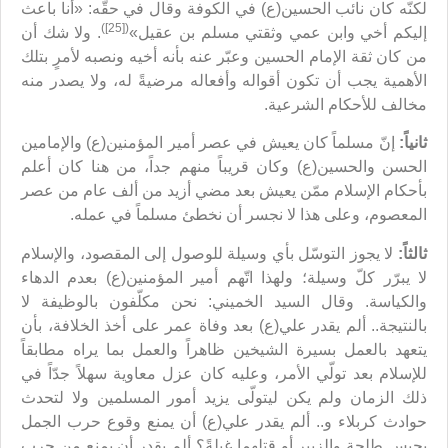
لكنّه كان نائب الحسين(ع) في الكوفة وقال في حقّه: «أنا باعث
([25])
إليكم أخي وابن عمي وثقتي مسلم بن عقيل»
. ولا شك أن
من كان ثقة الإمام الحسين وعبّر عنه بأنه أخيه ونصبه لأمرٍ بتلك
الأهمية يجب أن تكون أقواله وأفعاله مرضيةً له، ولا يصدر منه
مخالف للأحكام الشرعية.
ثانياً:
إنّ مسلماً كان يعيش في عصر أمير المؤمنين(ع) والإمامين
الحسن والحسين(ع) وكان قريباً منهم جداً، من هنا كان أعلم
بأحكام الإسلام ممّن يعيش بعد مضي أزيد من ألف عام من عصر
المعصوم، وعلى هذا لا نجسر أن نخطئ مسلماً في عمله.
ثالثاً:
لا يجوز التوسّل بأي وسيلة للوصول إلى المقصود، والإسلام
لا يبرّر كلّ وسيلة؛ ولهذا اتّهم أمير المؤمنين(ع) بعدم الدهاء
والكياسة. وقال السيد الخميني: نحن مكلّفون بالوظيفة لا
بالنتيجة.. ألم يقدر علي(ع) بعد وفاة عمر على أخذ الخلافة، بأن
يتعهد بالعمل بسيرة الشيخين ظاهراً والعمل بما يراه مطابقاً
للإسلام بعد تولّي الأمر، وعليه كان عزل معاوية سهلاً جدّاً في
ذلك الزمان ولم يكن ليتولّى يزيد أمور المسلمين ولا لتحدث
حوادث كربلاء و.. ألم يقدر علي(ع) أن يمنع وقوع حرب الجمل
بحبس طلحة والزبير أو قتلهما غيلةً؟ ألم يقدر أن يمنع من حرب