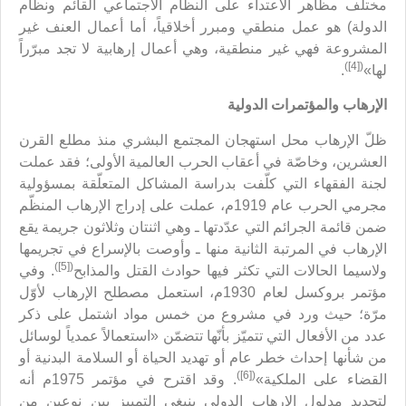
مختلف مظاهر الاعتداء على النظام الاجتماعي القائم ونظام
الدولة) هو عمل منطقي ومبرر أخلاقياً، أما أعمال العنف غير
المشروعة فهي غير منطقية، وهي أعمال إرهابية لا تجد مبرّراً
([4])
لها»
.
الإرهاب والمؤتمرات الدولية
ظلّ الإرهاب محل استهجان المجتمع البشري منذ مطلع القرن
العشرين، وخاصّة في أعقاب الحرب العالمية الأولى؛ فقد عملت
لجنة الفقهاء التي كلّفت بدراسة المشاكل المتعلّقة بمسؤولية
مجرمي الحرب عام 1919م، عملت على إدراج الإرهاب المنظّم
ضمن قائمة الجرائم التي عدّدتها ـ وهي اثنتان وثلاثون جريمة يقع
الإرهاب في المرتبة الثانية منها ـ وأوصت بالإسراع في تجريمها
([5])
ولاسيما الحالات التي تكثر فيها حوادث القتل والمذابح
. وفي
مؤتمر بروكسل لعام 1930م، استعمل مصطلح الإرهاب لأوّل
مرّة؛ حيث ورد في مشروع من خمس مواد اشتمل على ذكر
عدد من الأفعال التي تتميّز بأنّها تتضمّن «استعمالاً عمدياً لوسائل
من شأنها إحداث خطر عام أو تهديد الحياة أو السلامة البدنية أو
([6])
القضاء على الملكية»
. وقد اقترح في مؤتمر 1975م أنه
لتحديد مدلول الإرهاب الدولي ينبغي التمييز بين نوعين من