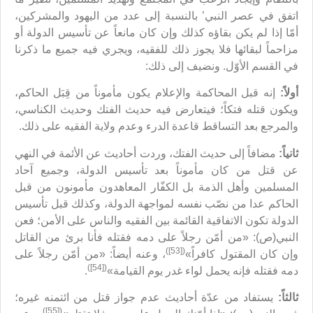
اتفق في عصر النبي’ بالنسبة إلى عدد من اليهود والمشركين،
أمّا إذا لم يكن بقاؤه كذلك وإن كان مانعاً عن تأسيس الدولة أو
مزاحماً لبقائها فلا يجوز ذلك للفقيه، ويجري فيه جميع ما ذكرنا
في القسم الأوّل. ونضيف إلى ذلك:
أولاً:
إنه قبل المحاكمة والإعلام يكون مأموناً من قِبَل الحاكم،
ويكون قتله فتكاً؛ فيتعارض فيه حديث الفتك وحديث الكناسي،
والمرجع بعد التساقط قاعدة الدرء وعدم ولاية الفقيه على ذلك.
ثانياً:
مضافاً إلى حديث الفتك، وردت أحاديث عن الأئمة في النهي
عن قتل من كان مأموناً بعد تأسيس الدولة، وجميع آحاد
المسلمين وأهل الذمة بل الكفّار المعاهدون مأمونون من قبل
الحاكم عدا من نصّب نفسه لمواجهة الدولة، وكذلك قبل تأسيس
الدولة تكون الاتفاقية القائمة بين الفقيه والناس على الأمن؛ فعن
النبي(ص): «من أمّن رجلاً على دمه فقتله فأنا برئ من القاتل
([53])
وإن كان المقتول كافراً»
، وعنه أيضاً: «من أمّن رجلاً على
([54])
دمه فقتله فإنه يحمل لواء غدر يوم القيامة»
.
ثالثاً:
يستفاد من عدّة أحاديث عدم جواز قتل من ائتمنه غيره؛
([55])