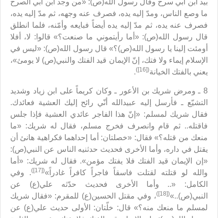
بيد ابن أبي سرح وقال رسول الله(ص): «من وجد ابن أبي الصرح
ما وصع الناس، ومدّ إليه يده، فصرف عنه وجهه، ثم مدّ إليه يده،
فصرف عنه يده، ثم مدّ إليه يده أيضاً فبايعه وأمّنه، فلما انطلق
قال رسول الله(ص): «أما رأيتموني ما صنعت؟» قالوا: لا، أفلا
أومئت إلينا يا رسول الله(ص)؟» قال رسول الله(ص): «ليس في
الإسلام إيماء ولا فتك، إنّ الإيمان قيد الفتك والنبي(ص) لا يومئ»،
([16])
يعني بالفتك الخيانة
.
8 ـ ومرض شريك بن الأعور ـ وكان كريماً على ابن زياد وشديد
التشيّع ـ فأرسل إليه عبيدالله أنّي رائح إليك العشية فعائدك.
فقال شريك لمسلم: «إنّ هذا الفاجر عائدي العشية فإذا جلس
فاقتله.. ثم قام وانصرف فخرج مسلم، فقال له شريك: «ما
منعك من قتله؟» فقال: «خصلتان: أما إحداهما فكراهية هانئ أن
يقتل في داره، وأما الأخرى فحديث حدثنيه الناس عن النبي(ص):
«إن الإيمان قيد الفتك فلا يفتك مؤمن». فقال له شريك: «أما
([17])
والله لو قتلته لقتلت فاسقاً فاجراً كافراً غادراً»
. وفي
الكامل: «.. وأما الأخرى فحديث حدّثه علي(ع) عن
([18])
النبي(ص)..»
، وفي مقتل الحسين(ع) للمقرم: «فقال شريك
لمسلم ما منعك منه؟» قال: خلّتان: الأولى حديث علي(ع) عن