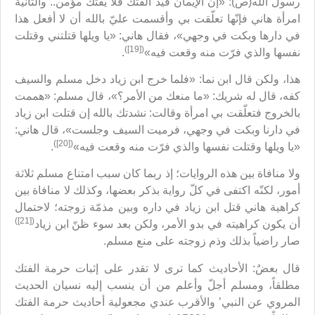
رسول الله(ص): «إن الإيمان قيد الفتك فلا يفتك مؤمن.. والثانية
امرأة هاني فإنّها تعلّقت بي وأقسمت عليّ بالله أن لا أفعل هذا
في دارها وبكت في وجهي»، فقال هاني: «يا ويلها قتلتني وقتلت
([19])
نفسها والذي فرّت منه وقعت فيه»
.
هذا، ولكن قال ابن نما: «فلما خرج ابن زياد دخل مسلم والسيف
كفه، قال له شريك: «ما منعك من الأمر؟»، قال مسلم: «هممت
بالخروج فتعلّقت بي امرأة وقالت: نشدتك بالله إن قتلت ابن زياد
في دارنا وبكت في وجهي، فرميت السيف وجلست»، قال هاني:
([20])
«يا ويلها وقتلت نفسها والذي فرّت منه وقعت فيه»
.
ولا منافاة بين هذه الروايات؛ إذ ربما كان سبب امتناع مسلم ثلاثة
أمور، لكنّه اكتفى في كلّ رواية بذكر بعضها، وكذلك لا منافاة بين
كراهية هاني قتل ابن زياد في داره وبين مذمّة زوجته؛ لاحتمال
([21])
أن يكون كراهيته في بدو الأمر، ولكن بعد سوء ظنّ ابن زياد
صار راضياً بذلك وذم زوجته على منع مسلم.
قال بعضٌ: الأحاديث كما ترى لا تقدر على إثبات حرمة الفتك
مطلقاً، ومسلم أجلّ وأعلم من أن ينسب إليه نسيان الحديث
المروي عن النبي’ والأقرب عندي مجعولية أحاديث حرمة الفتك