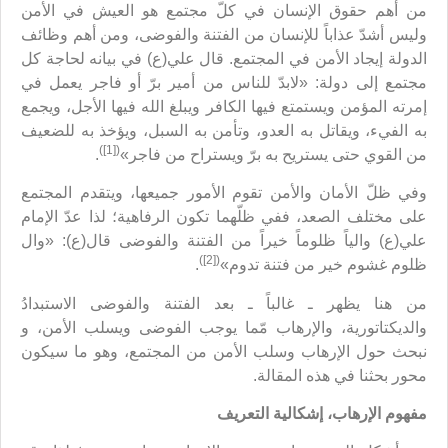
من أهم حقوق الإنسان في كلّ مجتمع هو العيش في الأمن
وليس أشدّ عذاباً للإنسان من الفتنة والفوضى، ومن أهم وظائف
الدولة إيجاد الأمن في المجتمع. قال علي(ع) في بيانه لحاجة كل
مجتمع إلى دولة: «لابدّ للناس من أمير برّ أو فاجر يعمل في
إمرته المؤمن ويستمتع فيها الكافر ويبلغ الله فيها الأجل، ويجمع
به الفيء، ويقاتل به العدو، وتأمن به السبل، ويؤخذ به للضعيف
([1])
من القوي حتى يستريح به برّ ويستراح من فاجر»
.
وفي ظلّ الأمان والأمن تقوم الأمور جميعها، ويتقدم المجتمع
على مختلف الصعد، ففي ظلّهما تكون الرفاهية؛ لذا عدّ الإمام
علي(ع) والياً ظلوماً خيراً من الفتنة والفوضى قال(ع): «وال
([2])
ظلوم غشوم خير من فتنة تدوم»
.
من هنا يظهر ـ غالباً ـ بعد الفتنة والفوضى الاستبدادُ
والديكتاتورية، والإرهاب مّما يوجب الفوضى ويسلب الأمن، و
نبحث حول الإرهاب وسلب الأمن من المجتمع، وهو ما سيكون
محور بحثنا في هذه المقالة.
مفهوم الإرهاب، إشكالية التعريف