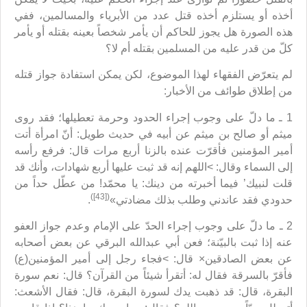
أخذه أو يستلزم أخذه قتل عدد من الأبرياء والمسالمين، ففي
هذه الصورة هل يجوز للحاكم أن يأمر شخصاً بعينه بقتله أو يأمر
كلّ من قدر عليه من المسلمين بقتله أم لا؟
لم يتعرّض الفقهاء لهذا الموضوع، لكن يمكن استفادة جواز قتله
من إطلاق طوائف من الأخبار:
1 ـ ما دلّ على وجوب إجراء الحدود وحرمة تعطيلها؛ فقد روى
ميثم أو صالح بن ميثم عن أبيه في حديث طويل: أنّ امرأة أتت
أمير المؤمنين فأقرّت عنده بالزنا أربع مرات قال: فرفع رأسه
إلى السماء وقال: >اللهم إنه قد ثبت عليها أربع شهادات، وأنك قد
قلت لنبيك’ فيما أخبرته من دينك: يا محمّد! من عطّل حداً من
([43])
حدودي فقد عاندني وطلب بذلك مضادتي»
.
2 ـ ما دلّ على وجوب إجراء الحدّ على الإمام وعدم جواز العفو
عنه إذا ثبت بالبيّنة؛ فعن أبي عبدالله البرقي عن بعض أصحابه
عن بعض الصادقين× قال: >فجاء رجل إلى أمير المؤمنين(ع)
فأقرّ بالسرقة فقال له: أتقرأ شيئاً من القرآن؟ قال: نعم سورة
البقرة، قال: قد ذهبت يدك لسورة البقرة، قال: فقال الأشعث: