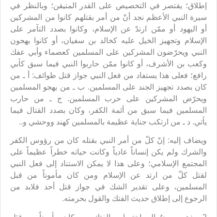
إطلاق؛ يقتصر في التخصيص على القدر المتيقن؛ وبالنظر في
سيرة النبي الأعظم نجد أنّ من أمر بقتلهم كانوا من المشركين
أو اليهود أو ممّن ارتدّ عن الإسلام، وكانوا بصدد التآمر على
الإسلام وتجهيز الخيل عليه كخالد بن سفيان، أو كانوا يهجون
النبي ويحرّضون المشركين على المسلمين كعصماء وأبي عفك
وكعب بن الأشرف، أو كانوا ممّن حاربوا النبي فيما سبق كأبي
رافع؛ فعلى هذا يستفاد من فعل النبي جواز قتل طوائف: أ ـ من
كان بصدد تجهيز الجند على المسلمين. ب ـ من يهجو المسلمين
ويحرّض المشركين على حرب المسلمين. ج ـ من حارب
المسلمين فيما سبق من أئمة الكفر، وكان بصدد القتال فيما
يأتي. د ـ من ارتكب جناية عظيمة بالمسلمين كهند ووحشي و..
ويضاف إليه: إنّ كلّ من أمر النبي بقتله كان من رؤوس الكفر
والشرك ولم يكن إنساناً عادياً وكانت حياته خطراً عظيماً على
المجتمع الإسلامي؛ وعلى هذا لا يمكن الاستناد إلى فعل النبي
لقتل كلّ من ارتد عن الإسلام ومن كان مأموناً من قبل
المسلمين، وعلى تقدير الشك في جواز قتل أحد فلابد من
الرجوع إلى إطلاق حديث الفتك والقول بحرمته.