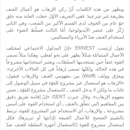
ويظهر من هذه الكلمات أنّ ركن الإرهاب هو أعمال العنف
بطريقة غير شرعية؛ ففي التعريف الأوّل جعلت الغاية منه خلق
جوّ عام من الخوف لدى القسم الأكبر من الشعب، وفي الثاني
رُكّز على عنصر الأيديولوجيا، أمّا الثالث فسلّط الضوء على
استخدام العنف ضدّ الأبرياء والمسالمين.
يقول إرنست ERNEST: «إنّ المدلول الاجتماعي لمختلف
الأعمال المتماثلة شكلاً يظهر على نحو لفظي، وهكذا مثلاً تسمى
القوة عنفاً حين تستخدمها السلطات، ويعتبر استخدامها مشروعاً
في هذه الحالة، ولكنّها تسمى إرهاباً في كل الحالات الأخرى».
ويفرّق وولف (Wolff) بين مفهومي العنف والإرهاب فيقول:
«الإرهاب هو استعمال غير مشروع للقوّة في سبيل الوصول إلى
غايات ما ولكن لا يدخل العنف ـ كاستعمال مشروع للقوّة ـ ضمن
مفهوم الإرهاب». وقال جيرت GERT: «إنّ إقامة تفريق دقيق
بين المفاهيم التي تتعلّق بالعنف ـ أي استخدام القوة على أسس
مشروعة ـ والإرهاب، أي الاستخدام غير المشروع للقوة، ترتبط
بالتقييم الصحيح للأعمال العنيفة (إدانتها أو تبريرها)، فكل
استعمال مشروع للقوة (كاستعمال أجهزة السلطة للعنف ضدّ