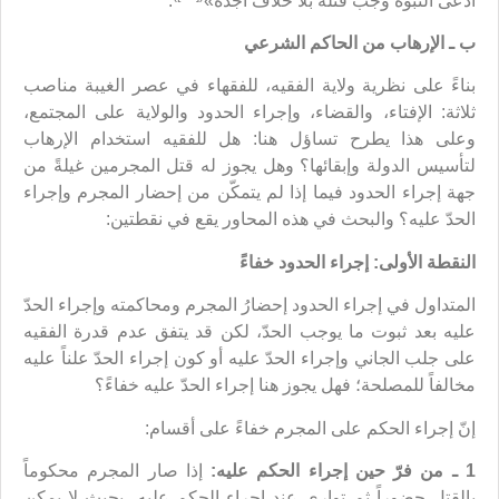
ادّعى النبوة وجب قتله بلا خلاف أجده»
.
ب ـ الإرهاب من الحاكم الشرعي
بناءً على نظرية ولاية الفقيه، للفقهاء في عصر الغيبة مناصب
ثلاثة: الإفتاء، والقضاء، وإجراء الحدود والولاية على المجتمع،
وعلى هذا يطرح تساؤل هنا: هل للفقيه استخدام الإرهاب
لتأسيس الدولة وإبقائها؟ وهل يجوز له قتل المجرمين غيلةً من
جهة إجراء الحدود فيما إذا لم يتمكّن من إحضار المجرم وإجراء
الحدّ عليه؟ والبحث في هذه المحاور يقع في نقطتين:
النقطة الأولى: إجراء الحدود خفاءً
المتداول في إجراء الحدود إحضارُ المجرم ومحاكمته وإجراء الحدّ
عليه بعد ثبوت ما يوجب الحدّ، لكن قد يتفق عدم قدرة الفقيه
على جلب الجاني وإجراء الحدّ عليه أو كون إجراء الحدّ علناً عليه
مخالفاً للمصلحة؛ فهل يجوز هنا إجراء الحدّ عليه خفاءً؟
إنّ إجراء الحكم على المجرم خفاءً على أقسام:
1 ـ من فرّ حين إجراء الحكم عليه:
إذا صار المجرم محكوماً
بالقتل حضوراً ثم توارى عند إجراء الحكم عليه، بحيث لا يمكن