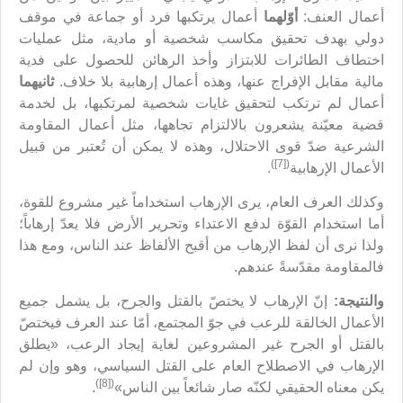
أعمال العنف:
أوّلهما
أعمال يرتكبها فرد أو جماعة في موقف
دولي بهدف تحقيق مكاسب شخصية أو مادية، مثل عمليات
اختطاف الطائرات للابتزاز وأخذ الرهائن للحصول على فدية
مالية مقابل الإفراج عنها، وهذه أعمال إرهابية بلا خلاف.
ثانيهما
أعمال لم ترتكب لتحقيق غايات شخصية لمرتكبها، بل لخدمة
قضية معيّنة يشعرون بالالتزام تجاهها، مثل أعمال المقاومة
الشرعية ضدّ قوى الاحتلال، وهذه لا يمكن أن تُعتبر من قبيل
([7])
الأعمال الإرهابية
.
وكذلك العرف العام، يرى الإرهاب استخداماً غير مشروع للقوة،
أما استخدام القوّة لدفع الاعتداء وتحرير الأرض فلا يعدّ إرهاباً؛
ولذا نرى أن لفظ الإرهاب من أقبح الألفاظ عند الناس، ومع هذا
فالمقاومة مقدّسةً عندهم.
والنتيجة:
إنّ الإرهاب لا يختصّ بالقتل والجرح، بل يشمل جميع
الأعمال الخالقة للرعب في جوّ المجتمع، أمّا عند العرف فيختصّ
بالقتل أو الجرح غير المشروعين لغاية إيجاد الرعب، «يطلق
الإرهاب في الاصطلاح العام على القتل السياسي، وهو وإن لم
([8])
يكن معناه الحقيقي لكنّه صار شائعاً بين الناس»
.