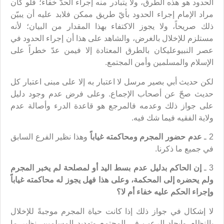
الحدود هو هذه الطرق، ولا يتبادر منه إجراء الحدّ خفاءً؛ فلو كان
مراد الإمام إجراء الحدود بأيّ طريق ممكن فلابد عليه أن يبيّن
ذلك صريحاً، ولا يجوز الاكتفاء بهذا المقدار من البيان؛ لأنه
مستلزم للإخلال بالغرض، والشاهد على هذا أن إجراء الحدود في
عصر النبيوعليكان بالطرق المعتادة إلا فيمن عدّ خطراً على
الإسلام والمسلمين وأمن المجتمع.
لكن حديث أبي بصير مرسل لا اعتبار به إلا على مبنى اعتبار كل
حديث صحّ عن أصحاب الإجماع. وعلى فرض عدم وجود دليل
على جواز ذلك وعدمه فالمرجع هو قاعدة الدرء وأصالة عدم
ولاية الفقيه فيما شك فيه.
2 ـ
عدم حضور المجرم ومحاكمته غياباً
وهذا نظير الفرع السابق
في جميع ما ذكرنا.
3 ـ
إن الحاكم بدليل عدم بسط اليد أو لمصلحة لم يخبر المجرم
ولم يحضره إلى المحكمة، وعلى هذا فهل يجوز له محاكمته غياباً
وإجراء الحكم عليه خفاء أم لا؟
لا إشكال في جواز ذلك إذا كانت حياة المجرم موجبةً للإخلال
بالنظام وإيجاد الرعب في المجتمع وتهديد المسلمين، نظير ما