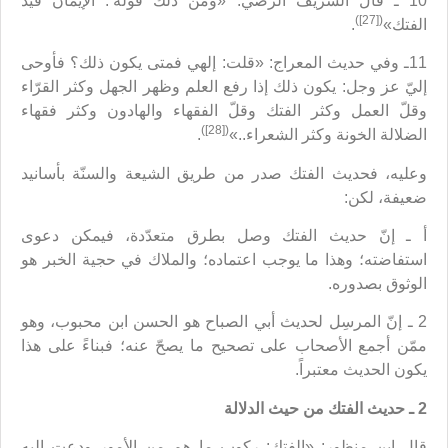
10 ـ قال الشريف الرضي: «ومن ذلك قوله’: الإيمان قيّد
([27])
الفتك»
.
11ـ وفي حديث المعراج: «قلت: إلهي فمتى يكون ذلك؟ فأوحى
إليّ عز وجل: يكون ذلك إذا رفع العلم وظهر الجهل وكثر القرّاء
وقلّ العمل وكثر الفتك وقلّ الفقهاء والهادون وكثر فقهاء
([28])
الضلالة الخونة وكثر الشعراء..»
.
وعليه، فحديث الفتك صدر من طريق الشيعة والسنّة بأسانيد
ضعيفة، لكن:
أ ـ إنّ حديث الفتك وصل بطرق متعدّدة، فيمكن دعوى
استفاضته؛ وهذا ما يوجب اعتماده؛ والملاك في حجية الخبر هو
الوثوق بصدوره.
2 ـ إنّ المرسِل لحديث أبي الصباح هو الحسن ابن محبوب، وهو
ممّن أجمع الأصحاب على تصحيح ما يصحّ عنه؛ فبناءً على هذا
يكون الحديث معتبراً.
2 ـ حديث الفتك من حيث الدلالة
قال ابن منظور: «الفتك: ركوب ما هم من الأمور ودعت إليه