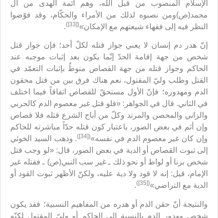
الإسلام المنصوب من قبل الله، وهم أئمة الهدى من آل
محمد(ص)ومن نصبوه لذلك من الأمراء والحكّام، وقد فوّضوا
([33])
النظر فيه إلى فقهاء شيعتهم مع الإمكان»
.
إنّ هدر دم إنسان لا يعني جواز قتله لكلّ أحد؛ فإن جواز قتل
شخص من جهة إقامة الحدّ إنّما يكون بعد إثبات موجبه عند
الحاكم وجواز قتله من جهة القصاص منوطٌ بإثبات التعمّد في
القتل وطلب وليّ المقتول، نعم هناك فرق بين من قتل محقون
الدم ومهدوره؛ فإنّ الأول مستحقّ للقصاص اتفاقاً فيما اختلف
في الثاني. قال في الجواهر: «فلو قتل غير معصوم الدم كالحربي
والزاني والمحصن والمرتد وكلّ من أباح الشرع قتله فلا قصاص
وإن أثم في بعض الصور، باعتبار كون قتله حدّاً مباشرته للحاكم
([34])
وإن كان غير معصوم الدم في نفسه»
. وذهب السيد الخوئي
إلى ثبوت القصاص أو الدية في بعض الصور، قال: «لو وجب قتل
شخص بزنا أو لواط أو نحو ذلك ـ غير سب النبي(ص) ـ فقتله غير
الإمام، قيل: إنه لا قود ولا دية عليه، ولكنّ الأظهر ثبوت القود أو
([35])
الدية مع التراضي»
.
والنتيجة أنّ حقن الدم أو هدره من المفاهيم النسبية؛ فقد يكون
شخص مهدور الدم بالنسبة إلى الحاكم أو وليّ المقتول لكنّه