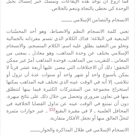
فما أروع أن نوحّد هذه الإيقاعات ونمسك خير إمساك بحبل
الوحدة كي نحظى بالنجاة وننعم بالخلاص.
الانسجام والتضامن الإسلامي ـــــــ
تعني كلمة الانسجام النظم والانضباط، وهو أحد المحسّنات
البديعية في البلاغة؛ فذاك الكلام الذي تتسم مفرداته بالجمالية
وتخلو من التعقيد يطلق عليه اسم: الكلام المنسجم، والانسجام
الإسلامي يختلف عن وحدة المذاهب، وهو معادل ـ بمعنى من
المعاني ـ للتقريب بين المذاهب، فوحدة المذاهب أمرٌ غير ممكن
التحقق؛ ذلك أن الاختلافات التي مضى عليها أربعة عشر قرناً لا
يمكن بأسبوع واحد أو شهر واحد أو سنوات عدة أن تزول أو
تتلاشى، إلا أنه في الوقت عينه الذي تختلف فيه المذاهب يمكنها
استخراج مجموعة من المشتركات الكثيرة فيما بينها لتنطلق
منها في تعاون ضروري وتحصل من خلال ذلك على نتائج مبهرة،
دون أن تمتنع في الوقت عينه عن تداول القضايا الخلافية في
)
[1]
(
المحافل العلمية ـ لا في مقبرة البقيع
ـ عبر حوارات مثمرة
لتحلّ العالق منها أو تجعل الأفكار متقاربة.
الانسجام الإسلامي في ظلال المذاكرة والحوارـــــــ