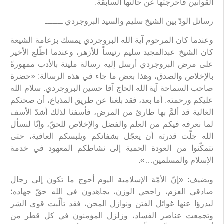
القوانين فأخرجتها عن حالتها السابقة.
رسائل الودّ بين الشيخ سليم والسيد البروجردي ـــــــ
وعندما كان المرحوم آية الله البروجردي يمسك بزعامة الشيعة
كان الشيخ عبدالمجيد سليم رئيساً للأزهر، وعندما اطّلع الأخير
على مرض البروجردي أرسل إليه رسالة مليئة بالأدب ممهورةً
بالإخلاص والصدق، وهذا بعض ما جاء في هذه الرسالة: «حضرة
صاحب السماحة آية الله الحاج آقا حسين البروجردي. سلام الله
عليكم ورحمته. أما بعد، فقد بلغنا عن طريق المذياع، أن صحتكم
الغالية قد ألمَّ بها طارئ من المرض، فأسفنا لذلك أشدّ الأسف
لما نعرفه فيكم من العلم والفضل والإخلاص للحقّ، وإنّا لنسأل
الله جلّت قدرته أن يعجّل بشفائكم ويلبسكم العافية، حتى
تتمكّنوا من العودة الحمية إلى نشاطكم المعهود في خدمة
الإسلام والمسلمين…».
ويضيف: «إنّ الأمّة الإسلامية اليوم أحوج ما تكون إلى رجال
صادقي العزم، راجحي الوزن، يجاهدون في الله حقّ جهاده؛
ليدرؤا عنها غوائل الفتن ونوازل المحن، فقد تألّبت قوى الشر
وتجمعت عناصر الفساد، وزلزل المؤمنون في كل قطر من