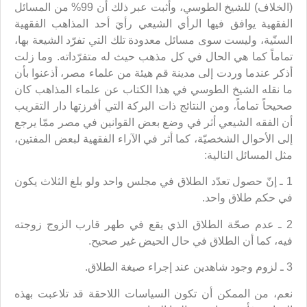
(الخلاف) للشيخ الطوسي، وأثبت عبر ذلك أن 99% من المسائل
الفقهية يوافق فيها الرأي الشيعي رأيَ أحد المذاهب الفقهية
السنّية، وليست سوى مسائل معدودة تلك التي تفرّد الشيعة بها،
تماماً كما هي الحال في كل مذهب حيث له متفرّداته. وما زلت
أذكر عندما وردت إلى مدينة قم هيئة من علماء مصر، أذعنوا بأن
ما نقله الشيخ الطوسي في هذا الكتاب عن علماء المذاهب كان
صحيحاً تماماً، ومن النتائج ذات البركة التي أفرزتها دار التقريب
أن الفقه الشيعي أثر في وضع بعض القوانين في مصر ممّا يرجع
إلى الأحوال الشخصيّة، كما أثر في الآراء الفقهية لبعض المفتين،
مثل المسائل التالية:
1 ـ إنّ حصول تعدّد الطلاق في مجلس واحد ولو بلغ الثلاث يكون
في حكم طلاق واحد.
2 ـ عدم صحّة الطلاق الذي يقع في طهر قارب الزوج زوجته
فيه، كما أن الطلاق في حال الحيض غير صحيح.
3 ـ لزوم وجود شاهدين عند إجراء صيغة الطلاق.
نعم، من الممكن أن تكون السياسات اللاحقة قد تلاعبت بهذه