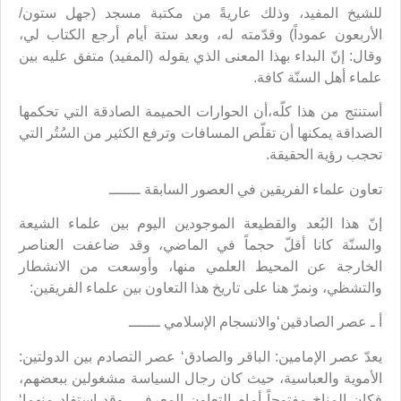
للشيخ المفيد، وذلك عاريةً من مكتبة مسجد (جهل ستون/
الأربعون عموداً) وقدّمته له، وبعد ستة أيام أرجع الكتاب لي،
وقال: إنّ البداء بهذا المعنى الذي يقوله (المفيد) متفق عليه بين
علماء أهل السنّة كافة.
أستنتج من هذا كلّه،أن الحوارات الحميمة الصادقة التي تحكمها
الصداقة يمكنها أن تقلّص المسافات وترفع الكثير من السُتُر التي
تحجب رؤية الحقيقة.
تعاون علماء الفريقين في العصور السابقة ـــــــ
إنّ هذا البُعد والقطيعة الموجودين اليوم بين علماء الشيعة
والسنّة كانا أقلّ حجماً في الماضي، وقد ضاعفت العناصر
الخارجة عن المحيط العلمي منها، وأوسعت من الانشطار
والتشظي، ونمرّ هنا على تاريخ هذا التعاون بين علماء الفريقين:
أ ـ عصر الصادقين‘والانسجام الإسلامي ـــــــ
يعدّ عصر الإمامين: الباقر والصادق‘ عصر التصادم بين الدولتين:
الأموية والعباسية، حيث كان رجال السياسة مشغولين ببعضهم،
فكان المناخ مفتوحاً أمام التعاون المعرفي، وقد استفاد منهما‘