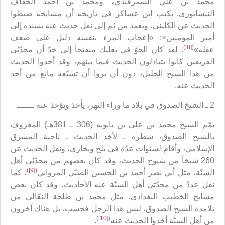
محمد بن علي السمرقندي، ومحمد بن أحمد الخفاف
النيسابوري. يكتب ابن عساكر في تاريخه أن مشايخه ضبطوا
الحديث عن الكليني، ويعمد من ثم إلى نقل حديث عنه بسنده إلى
أمير المؤمنين×: «إعجاب المرء بنفسه دليل على ضعف
)
[8]
(
عقله»
. لقد كان الجوّ في بعلبك منفتحاً إلى حدّ أن محدّثي
الفريقين كانوا يتبادلون الحديث فيما بينهم، وقد أخذوا الحديث
من هذا الشيخ الجليل، دون أن يروا أن تشيّعه مانع من أخذ
الحديث عنه.
2 ـ الشيخ الصدوق في بلاد ما وراء النهر، يأخذ ويؤخذ عنه ـــــــ
يمّم الشيخ محمد بن علي بن بابويه (306 ـ 381هـ) المعروف
بالشيخ الصدوق، شطره ـ لأخذ الحديث ـ ناحية المشرق
الإسلامي، وأقام لسنوات عدّة في بلخ وبخارى، ونقل الحديث عن
260 شيخاً من شيوخ الحديث، وقد كان بعضهم من محدّثي أهل
)
[9]
(
السنّة، مثل أبي نصر أحمد بن الحسين الضبّي المرواني
، كما
نقل عددٌ من محدّثي أهل السنّة عنه الأحاديث، وقد كان بعض
مشايخ الخطيب البغدادي، مثل محمد بن طلحة النعّالي من
تلامذة الشيخ الصدوق، ليس هذا الرجل فحسب، بل هناك آخرون
)
[10]
(
من أهل السنّة أخذوا الحديث عنه
.