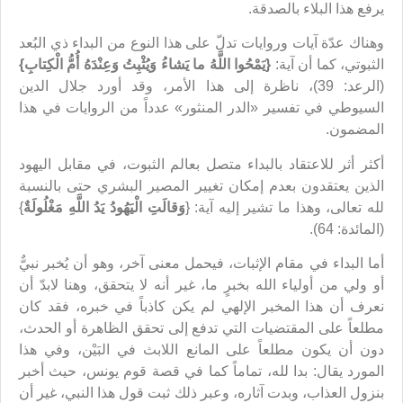
يرفع هذا البلاء بالصدقة.
وهناك عدّة آيات وروايات تدلّ على هذا النوع من البداء ذي البُعد
الثبوتي، كما أن آية:
{
يَمْحُوا اللَّهُ ما يَشاءُ وَيُثْبِتُ وَعِنْدَهُ أُمُّ الْكِتابِ
}
(الرعد: 39)، ناظرة إلى هذا الأمر، وقد أورد جلال الدين
السيوطي في تفسير «الدر المنثور» عدداً من الروايات في هذا
المضمون.
أكثر أثر للاعتقاد بالبداء متصل بعالم الثبوت، في مقابل اليهود
الذين يعتقدون بعدم إمكان تغيير المصير البشري حتى بالنسبة
لله تعالى، وهذا ما تشير إليه آية: {
وَقالَتِ الْيَهُودُ يَدُ اللَّهِ مَغْلُولَةٌ
}
(المائدة: 64).
أما البداء في مقام الإثبات، فيحمل معنى آخر، وهو أن يُخبر نبيٌّ
أو ولي من أولياء الله بخبرٍ ما، غير أنه لا يتحقق، وهنا لابدّ أن
نعرف أن هذا المخبر الإلهي لم يكن كاذباً في خبره، فقد كان
مطلعاً على المقتضيات التي تدفع إلى تحقق الظاهرة أو الحدث،
دون أن يكون مطلعاً على المانع اللابث في البَيْن، وفي هذا
المورد يقال: بدا لله، تماماً كما في قصة قوم يونس، حيث أخبر
بنزول العذاب، وبدت آثاره، وعبر ذلك ثبت قول هذا النبي، غير أن