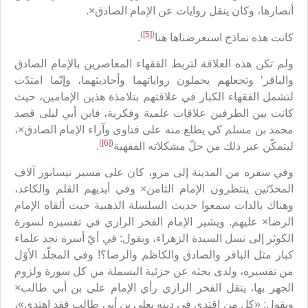
أنصارها، وكان ينقل روايات عن الإمام الصادق×.
)
[5]
(
كانت هذه نماذج استعرضناها هنا
.
ولم تكن هذه العلاقة لتربط الفقهاء المعاصرين بالإمام الصادق
والباقر‘ وتجعلهم يحملون رواياتهما وأحاديثهما، وإنّما امتدّت
لتشمل الفقهاء الكبار في علاقتهم بتلامذة هذين الإمامين، حيث
كانت بين الطرفين علاقات علمية وفكرية، فابن أبي ليلى قصد
محمد بن مسلم كي يطلع منه على فتاوى وآراء الإمام الصادق×،
)
[6]
(
ليتمكّن عبر ذلك من حلّ مشكلاته الفقهية
.
وفي سفره من المدينة إلى مرو، كان على مسير نيسابور آلاف
المحدّثين ينتظرون الإمام الثامن× وفي أيديهم القلم والكاغد،
وهناك بالذات سمعوا حديث السلسلة الذهبية حيث ألقاه الإمام
الرضا× عليهم. ويشير الإمام الفخر الرازي في تفسيره لسورة
الكوثر إلى نسل السيدة الزهراء، ويقول: في أيّ أسرة نجد علماء
كبار مثل الباقر والصادق والكاظم والرضا؟! وفي المجلّد الأوّل
من تفسيره، ولدى بحثه عن جزئية البسملة من كل سورة ولزوم
الجهر بها، ينقل الفخر الرازي رأي الإمام علي بن أبي طالب×
ويقول: «كل من اقتدى في دينه بعلي بن أبي طالب فقد اهتدى»،