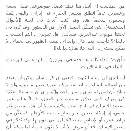
من المناسب أن أنقل هنا قصّةً تتصل بموضوعنا، فقبل سبعة
وعشرين عاماً انطلق مجلس الخبراء في إيران، والتقى نيّفٌ
وسبعون شخصاً هنا، وقد كنت آنذاك في لجنة (الأحوال
الشخصية)، التي تشكّل الفصل الأول من الدستور. وقد كان في
لجنتنا مولوي عبدالعزيز، فسألني: هل تقولون ـ أنتم الشيعة ـ
بالبداء؟ فأجبت: نعم، قال: والبداء ـ بمعنى الظهور بعد الخفاء ـ لا
يمكن نسبته إلى الله؛ فلا يقال: بدا لله!!
فأجبت: البداء كلمة تستخدم في موردين: 1 ـ البداء في الثبوت. 2
ـ البداء في مقام الإثبات.
أما الذي في مقام الثبوت، فيعني أن كل إنسان يمكن أن يعتقد
بأن أعماله الصالحة والطالحة يمكنه عبرها تغيير مصيره، وأن لا
يظنّ بأن ليس له سوى مصير واحد، وإنّما يرى أن له مصائر عدّة؛
كي يعرف كيف يحوّل مصيره عبر العمل، فمثلاً هناك عمر
محدود للإنسان في لوح المحو والإثبات، إلا أن هذا المصير غير
حتمي، إذ بإمكانه تغييره عبر ممارسة صلة الأرحام، فيتمكّن من
زيادة عمره أو الإنقاص منه بالأعمال التي يقوم بها. وقد يُذكر في
مصير الإنسان بلاء أو مرض إلا أنه لا يكون حتمياً، لذا يمكنه أن