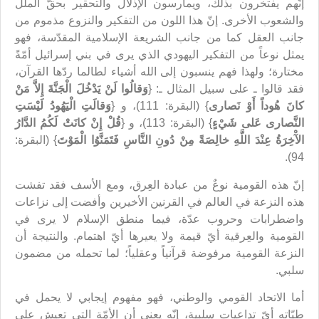
إنّهم يفتخرون بذلك، ويمارسون الإذلال والتحقير بحقّ الملل
والشعوب الأخرى. إنّ هذا اللون من التفكير والنزوع مذموم من
جانب العقل كما من جانب الشريعة الإسلامية المقدّسة، فهو
يمثل نوعاً من التفكير اليهودي الذي يرى في بني إسرائيل أمّةً
مختارة؛ ولهذا فهم ينسبون إلى الله أشياء لطالما ردّها القرآن،
فقد قالوا ـ على سبيل المثال ـ: {
وَقالُوا لَنْ يَدْخُلَ الْجَنَّةَ إِلاَّ مَنْ
كانَ هُوداً أَوْ نَصارى
} (البقرة: 111)، و {
وَقالَتِ الْيَهُودُ لَيْسَتِ
النَّصارى عَلى شَيْ‏ءٍ
} (البقرة: 113)، و {
قُلْ إِنْ كانَتْ لَكُمُ الدَّارُ
الآْخِرَةُ عِنْدَ اللَّهِ خالِصَةً مِنْ دُونِ النَّاسِ فَتَمَنَّوُا الْمَوْتَ
} (البقرة:
94).
إنّ هذه القومية نوعٌ من عبادة العِرق، ومع الأسف فقد تفشت
هذه النزعة في العالم في القرنين الأخيرين وأفضت إلى نزاعات
واضطرابات وحروب عدّة، فيما منطق الإسلام لا يرى في
القومية والعِرقية أيّ قيمة ولا يعيرها أيّ اهتمام. والنتيجة أن
النزعة القومية مرفوضة قرآنياً وعقلياً؛ لما تحمله من مضمون
سلبي.
أما الاتحاد القومي والوطني، فهو مفهوم إيجابي لا يحمل في
طيّاته أيّ تداعيات سلبية، إنّه يعني أن الأمّة التي تعيش على