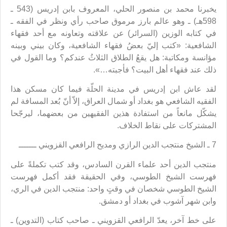
يخبرنا محمد بن منصور الحلي، المعروف بابن إدريس (543 ـ
598هـ) ـ وهو عالم بارز مرموق صاحب رأي ونظر في الفقه ـ
في كتابه الوزين (السرائر) عن علاقته وتعاونه مع أحد فقهاء
الشافعية: «كتب إليّ بعضُ فقهاء الشافعية، وكان بيني وبينه
مؤانسة ومكاتبة: هل يقعُ الطلاق الثلاثُ عندكم؟ وما القول في
ذلك عند فقهاء أهل البيت؟ فأجبته…».
لقد عاش ابن إدريس في مدينة الحلّة فيما كان مسكن هذا
الفقيه الشافعي هو بغداد أو شمال العراق، إلاّ أنّ بُعد المسافة لم
يشكّل مانعاً من استفادة هذين الفقيهين من بعضهما، ليرجّحا
المشتركات على نقاط الخلاف.
7 ـ الشيخ منتجب الدين الرازي ومديح الرافعي القزويني ـــــــ
منتجب الدين أحد علماء القرن السادس، وقد كتب تكملةً على
فهرست الشيخ الطوسي، وفي الحقيقة فقد أكمل فهرست
الشيخ الطوسي شخصان في وقتٍ واحد: منتجب الدين في الري،
وابن شهر آشوب في بغداد أو دمشق.
على خط آخر، يعدّ الرافعي القزويني ـ صاحب كتاب (التدوين) ـ