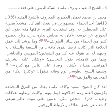
3 ـ الشيخ المفيد ، وذرف علماء السنّة الدموع على فقده ـــــــ
محمد بن محمد نعمان العكبري المعروف بالشيخ المفيد (336 ـ
413هـ) أحد العلماء المشهورين في بغداد، لقد كان مشعلاً يضيء
على المحيطين به، وقد استفادت الفرق عامّتها منه، يقول ابن
الجوزي عن درسه: «كان له مجلس بداره بدرب رباح يحضره
)
[11]
(
كثير من العلماء من سائر الطوائف»
؛ وما يرشد إلى عمق
العلاقة التي كانت تربط الفرق كافة ـ من الشيعة والسنّة ـ به
وحبهم له، ما يقوله عنه كل من الشيخين: الطوسي والنجاشي،
وهما من تلامذته، يقول النجاشي: «وصّلى عليه الشريف
)
[12]
(
المرتضى بميدان الأشنان، وضاق على الناس مع كبره»
.
ويصف الشيخ الطوسي يوم وفاته فيقول: «وكثرة البكاء من
)
[13]
(
المخالف والمؤالف»
.
لقد كان الشيخ المفيد وكافة علماء بغداد من الفرق المختلفة
يكرّمون العلم رغم اختلافهم فيما بينهم، وكانت تربطهم علاقات
وطيدة، فذرف شخص سنّي الدموع على موت عالم شيعي
كاشف عن عمق العلاقة والارتباط الروحيين.