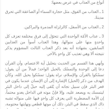
أنواع من العذاب في عرض بعضها:
1 ـ العذاب من الفوق، مثل حجارة السماء أو الصاعقة التي تحرق
مدينةً.
2 ـ العذاب من الأسفل، كالزلزلة المدمرة والبراكين.
3 ـ عذاب الأمّة الواحدة التي تتحوّل إلى فرق مختلفة تعزف كل
واحدةٍ منها على منوالها، وهذا العذاب أسوأ من العذابين
السابقين، بشهادة أنه بعد ذكر العذاب الثالث المشؤوم يذكر
نتيجته ألا وهي تعذيب كل واحدٍ بالآخر.
وأنهي هذا القسم من الحديث بتحليل آية الاعتصام، وأن القرآن
دعا إلى الوحدة والتمسّك بالحبل الواحد؛ فبدلاً من أن يقول:
تمسّكوا بالقرآن والإسلام، نراه يقول: تمسّكوا بحبل الله، وكأن
الهدف من ذكر (الحبل) الإشارة إلى أن الإنسان عندما يكون في
قعر البئر فإن سبيل نجاته أن يُلقى إليه حبلٌ إلى داخل البئر
ليتمسك به ويصعد عليه، وإلا فإنّ موته في الداخل يغدو محتماً،
إن الأمة المضطربة التي يعزف كل واحدٍ فيها على منواله تشبه
ذاك الذي سقط في البئر، ذلك أن موتها قطعي ونهايتها محتومة،