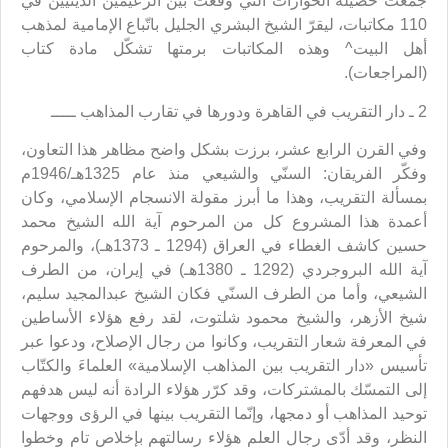
جمعت حصيلة الحوارات التي وقعت بين الزعيمين الدينيين في
110 مكاتبات، ليقرّ الشيخ البشري الجليل باتّباع الإمامية لمذهب
أهل البيت^ وهذه المكاتبات برمتها تشكّل مادة كتاب
(المراجعات).
2 ـ دار التقريب في القاهرة ودورها في تقارب المذاهب ـــــ
وفي القرن الرابع عشر، برزت بشكل واضح مظاهر هذا التعاون،
وفكّر الفريقان: السنّي والشيعي منذ عام 1325هـ/1946م
بمسألة التقريب، وهذا ما أبرز مقولة الانسجام الإسلامي، وكان
أعمدة هذا المشروع كل من المرحوم آية الله الشيخ محمد
حسين كاشف الغطاء في العراق (1294 ـ 1373هـ)، والمرحوم
آية الله البروجردي (1292 ـ 1380هـ) في إيران، من الطرف
الشيعي، وأما من الطرف السنّي فكان الشيخ عبدالمجيد سليم،
شيخ الأزهر، والشيخ محمود شلتوت، لقد رفع هؤلاء الأساطين
في المعرفة شعار التقريب، وكانوا من رجال الإصلاح، ودعوا عبر
تأسيس «دار التقريب بين المذاهب الإسلامية» العلماءَ والكتّاب
إلى التمسّك بالمشتركات، وقد كرّر هؤلاء الرادة أنه ليس هدفهم
توحيد المذاهب أو دمجها، وإنّما التقريب بينها في الرؤى ووجهات
النظر، وقد أدّى رجال العلم هؤلاء رسالتهم بإخلاص تام وخطوا