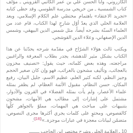
الكازروني، وأبا الحسن علي بن عمر الكاتبي القزويني ـ مؤلّف
كتاب الشمسية ـ من خريجي مدرسة الطوسي. وقد حظى كتابه
«تجريد الاعتقاد» باهتمام مختصّي علم الكلام الإسلامي، وبعد
العلامة الحلي الذي يعدّ أوّل شارحٍ لهذا الكتاب، قام عدد من
العلماء السنّة بشرحه أيضاً، مثل شمس الدين البيهقي، وشمس
الدين الإصفهاني، وعلاء الدين القوشجي.
ويكتب ثالث هؤلاء الشرّاح في مقدّمة شرحه يحدّثنا عن هذا
الكتاب بشكل مثير للدهشة، يجدر بطلاب المعرفة والراغبين
مراجعته، وهذه بعض كلماته، حيث يقول: «تصنيف مخزون
بالعجائب، وتأليف مشحون بالغرائب، فهو وإن كان صغير الحجم
وجيز النظم، لكنه كثير العلم، عظيم الاسم، جليل البيان، رفيع
المكان، حسن النظام، مقبول الأئمة العظام، لم يظفر بمثله
علماء الأعصار، ولم يأت بمثله الفضلاء في القرون والأدوار،
مشتمل على إشارات إلى مطالب هي الأمهات، مشحون
بتنبيهات على مباحث هي المهمات، مملوّ بالجواهر كلّها
كالفصوص، ومحتوٍ على كلمات يجري أكثرها مجرى النصوص،
)
[18]
(
متضمّن لبيانات معجزة في عبارات موجزة..»
.
10 ـ العلامة الحلي وشرح مختصر ابن الحاجب ـــــــ