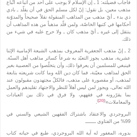
فأجاب فضيلته: 1 ـ إن الإسلام لا يوجب على أحد من أتباعه اتّباع
مذهب معين، بل نقول: إنّ لكل مسلم الحق في أن يقلّد ـ بادي
ذي بدء ـ أيّ مذهب من المذاهب المنقولة نقلاً صحيحاً والمدوّنة
أحكامها في كتبها الخاصّة، ولمن قلّد مذهباً من هذه المذاهب أن
ينتقل إلى غيره ـ أيّ مذهب كان ـ ولا حرج عليه في شيء من
ذلك.
2 ـ إنّ مذهب الجعفرية المعروف بمذهب الشيعة الإمامية الإثنا
عشرية، مذهب يجوز التعبّد به شرعاً كسائر مذاهب أهل السنّة.
فينبغي للمسلمين أن يعرفوا ذلك، وأن يتخلّصوا من العصبية بغير
الحق لمذاهب معيّنة، فما كان دين الله وما كانت شريعته بتابعة
لمذهب، أو مقصورة على مذهب، فالكلّ مجتهدون مقبولون عند
الله تعالى، ويجوز لمن ليس أهلاً للنظر والاجتهاد تقليدهم والعمل
بما يقرّرونه في فقههم، ولا فرق في ذلك بين العبادات
)
[20]
(
والمعاملات»
.
البروجردي والاعتقاد باشتراك الفقهين الشيعي والسني في
99% من الفتاوى ـــــــ
بدوره، المغفور له آية الله البروجردي، طبع في حياته كتاب