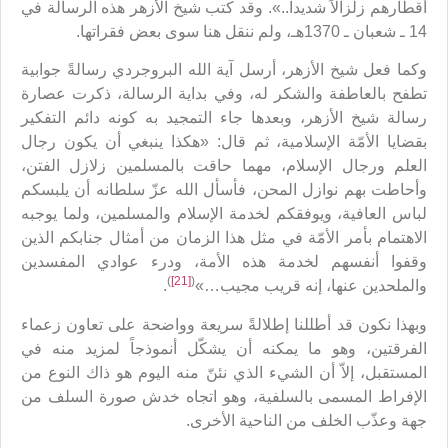
أقطارهم زلزالاً شديداً..». وقد كتب شيخ الأزهر هذه الرسالة في
14 ـ شعبان ـ 1370هـ، ولم ننقل هنا سوى بعض فقراتها.
وكما فعل شيخ الأزهر، أرسل آية الله البروجردي رسالةً جوابية
تطفح بالعاطفة والشكر له، وفي بداية الرسالة، ذكرت عصارة
رسالة شيخ الأزهر، وبعدها جاء التمجيد به كونه دائم التفكير
بقضايا الأمّة الإسلامية، ثم قال: «هكذا ينبغي أن يكون رجال
العلم ورجال الإسلام، مهما حاقت بالمسلمين زلازل الفتن،
وأحاطت بهم نوازل المحن، فأسأل الله عزّ سلطانه أن يلبسكم
لباس العافية، ويوفقكم لخدمة الإسلام والمسلمين، ولما يوجبه
الاهتمام بأمر الأمّة في مثل هذا الزمان من أمثال جنابكم الذين
وقفوا أنفسهم لخدمة هذه الأمة، ودرء عوادي المفسدين
)
[21]
(
والملحدين عنها، إنه قريب مجيب…»
.
وبهذا نكون قد أطللنا إطلالةً سريعة وواضحة على تعاون زعماء
الفرقتين، وهو ما يمكنه أن يشكّل أنموذجاً لمزيد منه في
المستقبل، إلاّ أن الشيء الذي نئنّ منه اليوم هو ذاك النوع من
الإفراط المسمى بالسلفية، وهو اتجاه خدش صورة السلف من
جهة وعذّب الخلف من الناحية الأخرى.