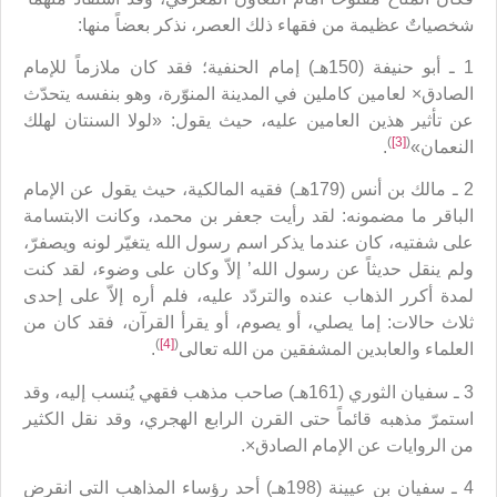
شخصياتٌ عظيمة من فقهاء ذلك العصر، نذكر بعضاً منها:
1 ـ أبو حنيفة (150هـ) إمام الحنفية؛ فقد كان ملازماً للإمام
الصادق× لعامين كاملين في المدينة المنوّرة، وهو بنفسه يتحدّث
عن تأثير هذين العامين عليه، حيث يقول: «لولا السنتان لهلك
)
[3]
(
النعمان»
.
2 ـ مالك بن أنس (179هـ) فقيه المالكية، حيث يقول عن الإمام
الباقر ما مضمونه: لقد رأيت جعفر بن محمد، وكانت الابتسامة
على شفتيه، كان عندما يذكر اسم رسول الله يتغيّر لونه ويصفرّ،
ولم ينقل حديثاً عن رسول الله’ إلاّ وكان على وضوء، لقد كنت
لمدة أكرر الذهاب عنده والتردّد عليه، فلم أره إلاّ على إحدى
ثلاث حالات: إما يصلي، أو يصوم، أو يقرأ القرآن، فقد كان من
)
[4]
(
العلماء والعابدين المشفقين من الله تعالى
.
3 ـ سفيان الثوري (161هـ) صاحب مذهب فقهي يُنسب إليه، وقد
استمرّ مذهبه قائماً حتى القرن الرابع الهجري، وقد نقل الكثير
من الروايات عن الإمام الصادق×.
4 ـ سفيان بن عيينة (198هـ) أحد رؤساء المذاهب التي انقرض