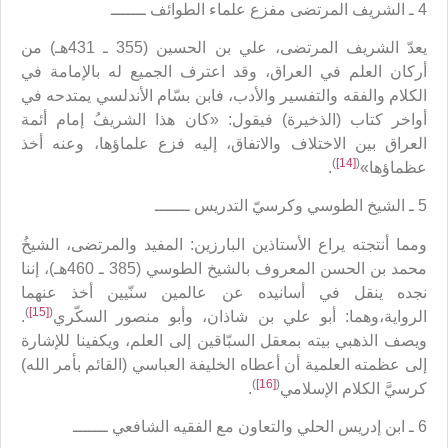
4 ـ الشريف المرتضى مفزع علماء الطوائف ـــــــ
يعدّ الشريف المرتضى، علي بن الحسين (355 ـ 431هـ) من
أركان العلم في العراق، وقد اعترف الجميع له بالإمامة في
الكلام والفقه والتفسير والأدب، فابن بسّام الأندلسي يمتدحه في
أواخر كتاب (الذخيرة) فيقول: «كان هذا الشريفُ إمام أئمة
العراق بين الاختلاف والاتفاق، إليه فزع علماؤها، وعنه أخذ
)
[14]
(
عظماؤها»
.
5 ـ الشيخ الطوسي وكرسيّ التدريس ـــــــ
ومما أنتجته يراع الأستاذين البارزين: المفيد والمرتضى، الشيخُ
محمد بن الحسن المعروف بالشيخ الطوسي (385 ـ 460هـ)، إننا
نجده ينقل في أسانيده عن عالمين سنّيين أخذ عنهما
)
[15]
(
الرواية،وهما: أبو علي بن شاذان، وأبو منصور السكّري
.
ويصف الذهبي بيته بمعقل السبّاقين إلى العلم، ويكفينا للإشارة
إلى عظمته العلمية أن أعطاه الخليفة العباسي (القائم بأمر الله)
)
[16]
(
كرسيَّ الكلام الإسلامي
.
6 ـ ابن إدريس الحلي والتعاون مع الفقيه الشافعي ـــــــ