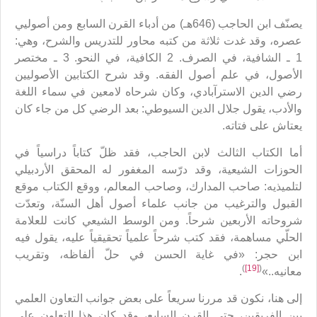
يصنّف ابن الحاجب (646هـ) من أدباء القرن السابع ومن أصوليي
عصره، وقد غدت ثلاثة من كتبه محاور للتدريس والشرح، وهي:
1 ـ الشافية، في الصرف. 2 الكافية، في النحو. 3 ـ مختصر
الأصول، في علم أصول الفقه. وقد شرح الكتابين الأصوليين
رضي الدين الاسترآبادي، وكان شرحاه لامعين في سماء اللغة
والأدب، يقول جلال الدين السيوطي: بعد الرضي كل من جاء كان
يعتاش على فتاته.
أما الكتاب الثالث لابن الحاجب، فقد ظلّ كتاباً دراسياً في
الحوزات الشيعية، وقد درّسه المغفور له المحقق الأردبيلي
لتلميذيه: صاحب المدارك، وصاحب المعالم، ووقع الكتاب موقع
القبول والترغيب من جانب علماء أصول أهل السنّة، وتعدّت
شروحاته الأربعين شرحاً. ومن الوسط الشيعي كانت للعلامة
الحلّي مساهمة، فقد كتب شرحاً علمياً تحقيقياً عليه، يقول فيه
ابن حجر: «في غاية الحسن في حلّ ألفاظه، وتقريب
)
[19]
(
معانيه..»
.
إلى هنا، نكون قد مررنا سريعاً على بعض جوانب التعاون العلمي
بين الفريقين، حتى القرن السابع، وقد كان هذا التعاون على