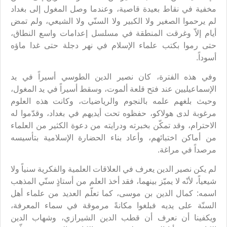
مخفية في نقاط بعيدة قاصية، وعندما وصل المغول إلى بغداد
لم يرحموا الصغير ولا الكبير ولا السنّي ولا الشيعي، ولم تمض
أيام إلاّ وغرقت المنطقة في مسلسل إعدامات واسع النطاق،
حتى رموا بكتب علماء الإسلام في نهر دجلة حتى غدا ماؤه
أسوداً.
وفي هذه الفترة، كان نصير الدين الطوسي أسيراً في يد
الإسماعيليين عند فتح قلعة ألموت، وسقط أسيراً في يد المغول،
وحيث بلغهم علمه بالنجوم والرياضيات، وكانت هذه العلوم
مرغوبة لدى هولاكو، حفظوه تحت أيديهم في بغداد، وقدّموا له
الاحترام، وقد تمكّن بخبرته ودرايته من دعوة الكثير من العلماء
من أماكن اختبائهم، وأعاد بناء الحضارة الإسلامية بتأسيسه
مرصداً في مراغة.
لم يكن نصير الدين يعرف في العلاقات العلمية والفكرية سنياً ولا
شيعياً، لأنّه لا يميّز بينهما، فقد أخذ العلم من أستاذٍ سنّي المذهب
اسمه: كمال الدين بن موسى، كما تعلّم العديد من علماء أهل
السنّة على يديه فبلغوا مكانةً مرموقة في سماء المعرفة،
ويكفينا أن نعرف أن قطب الدين الشيرازي، وشهاب الدين