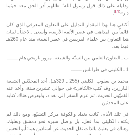
ودليله على ذلك قول رسول الله’: «اللهم أدر الحق معه حيثما
)
[7]
(
دار»
.
أكتفي هنا بهذا المقدار للتدليل على التعاون المعرفي الذي كان
قائماً بين المذاهب في عصر الأئمة الأربعة، وأسعى ـ لاحقاً ـ لبيان
هذا التعاون بين علماء الفريقين في عصر الغيبة، منذ عام 260هـ
فيما بعد.
ب ـ التعاون العلمي بين السنّة والشيعة، مرور تاريخي هام ـــــــ
1 ـ الكليني في طرابلس ـــــــ
محمد بن يعقوب الكليني (255 ـ 329هـ)، أحد المحدّثين الشيعة
البارزين، وقد كتب «الكافي» في حوالي عشرين سنة، وأخذ عنه
القميّون الحديث، ثم عزم السفر إلى بغداد، وليعرض هناك كتابه
على المحدثين.
في تلك الأيام، كانت بغداد والكوفة مركز التشيّع، ومع ذلك لم
يكتف الكليني بما فعل، بل واصل سيره نحو دمشق وبعلبك،
وهناك في بعلبك بالذات نقل الحديث عن أستاذين هما: أبو الحسن