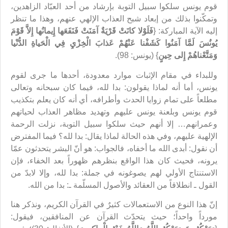
قوم يونس سلكوا سبيل التوبة بإرشاد من أحد العبّاد الزاهدين،
وتمكّنوا بذلك من إبعاد شبح العذاب الإلهي عنهم، وهذا ما تنظر
إليه الآية المباركة: {
فَلَوْلا كانَتْ قَرْيَةٌ آمَنَتْ فَنَفَعَها إِيمانُها إِلاَّ قَوْمَ
يُونُسَ لَمَّا آمَنُوا كَشَفْنا عَنْهُمْ عَذابَ الْخِزْيِ فِي الْحَياةِ الدُّنْيا
وَمَتَّعْناهُمْ إِلى حِينٍ
} (يونس: 98).
وللبداء في مقام الإثبات موارد معدودة، أحدها ما جرى لقوم
يونس، أما أنه لماذا يقولون: بدا لله، فيما كان سبحانه وتعالى
مطلعاً على تمام زوايا الحدث وأطرافه، أي أنه كان يعلم بتكذيب
قوم يونس وبلعنة يونس عليهم وتهديد مظاهر العذاب لحياتهم
وعمرانهم… إلا أنهم حيث سلكوا سبيل التوبة، نزلت الرحمة
الإلهية عليهم، وفي هذه الحالة لماذا يقال: بدا لله؟ فيما المفترض
أن نقول: أبدى الله ما أخفاه، فالجواب: هو أنّ البشر يتحدثون عمّا
يرونه، فحيث كان هذا الواقع بنظرهم ظهوراً بعد الخفاء، فإن
الاستنتاج الأولي لهم يصوغونه في جملة: بدا لله، وإلا لابدّ من
القول ـ انطلاقاً من العقائد والأصول المسلّمة ـ: بدا من الله.
إنّ هذا النوع من الاستعمالات كثيرٌ في القرآن الكريم، ونذكر هنا
مورداً واحداً؛ حيث يتحدّث القرآن عن المنافقين، فيقول: