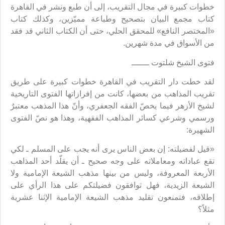
خطوات كبيرة في مجال التقريب، إلى أن طبع ونشر في القاهرة
كتاب مجمع البيان بتصحيح وطباعة مميّزين، وكذلك كتاب
«المختصر النافع» للمحقق الحلي، حتى أن الكتاب الثاني قد فقد
من الأسواق في مدة شهرين.
فتوى الشيخ شلتوت ـــــــ
لقد خطت دار التقريب في القاهرة خطوات كبيرة على طريق
تقريب المذاهب من بعضها، كانت من إفرازاتها الفتوى التاريخية
لشيخ الأزهر فيما يخصّ الفقه الجعفري، وأنّ هذا المذهب معتبرٌ
ورسمي وشرعي كسائر المذاهب الفقهية، وهذا هو نصّ الفتوى
الشهيرة:
«قيل لفضيلته: إن بعض الناس يرى أنه يجب على المسلم ـ لكي
تقع عباداته ومعاملاته على وجه صحيح ـ أن يقلّد أحد المذاهب
الأربعة المعروفة، وليس من بينها مذهب الشيعة الإمامية ولا
الشيعة الزيدية، فهل توافقون فضيلتكم على هذا الرأي على
إطلاقه، فتمنعون تقليد مذهب الشيعة الإمامية الإثنا عشرية
مثلاً؟