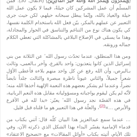
{
وَيَمْكُرُونَ وَيَمْكُرُ اللَّهُ وَاللَّهُ خَيْرُ الْماكِرِينَ
} (الأنفال: 30)؛ فمن
المسلّم أن عمل المشركين كان حيلةً، فيما لا يكون عمل الله
حيلة والعياذ بالله، وإنّما يبطل سبحانه حيلهم، لكن حيث جرى
التعبير عن عملهم بالمكر، بيّن فعل الله باستخدام الكلمة نفسها،
كي يكون هناك نوع من التناغم والتناسق في الحوار والمجادلة،
وهذا ما يسمّى في الإصلاح البلاغي بالمشاكلة التي تعطي الكلام
جماله ورونقه.
ومن هذا المنطلق، عندما تحدّث رسول الله’ عن الثلاثة من بني
إسرائيل الذين كانوا يتعذبون: واحد بالقرع، وآخر بـالعمى، وثالث
بـالبرص، وأن الله رفع عن كل واحد منهم بلاءه فأعطى الأوّل
شعراً جميلاً، والثاني عيوناً ناظرة مبصرة والثالث جلداً نابضاً
نضراً، وعندما لم يشكر بعضهم هذه النعمة الإلهية أخذها الله منه؛
لأنّه لم يكن ليقوم بواجباته ومسؤولياته مقابل هذه النعم الربانية،
في هذه القصّة نجد رسول الله’ يعبّر: «بدا لله في الأقرع
)
[2]
(
والأبرص …»
، والعلّة في هذا التعبير هو ما قلناه قبل قليل.
… عندما سمع عبدالعزيز هذا البيان كلّه قال: آتني بكتاب من
قدماء الإمامية يفسّر البداء بهذا الشكل الذي ذكرته الآن، وفي
تلك الأيام، أتيته بكتاب «أوائل المقالات» مع «تصحيح الاعتقاد»