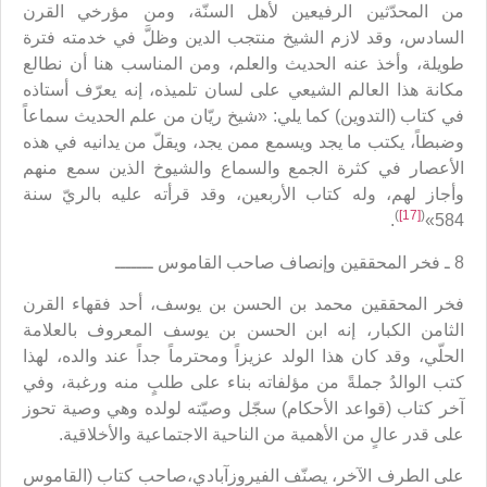
من المحدّثين الرفيعين لأهل السنّة، ومن مؤرخي القرن
السادس، وقد لازم الشيخ منتجب الدين وظلَّ في خدمته فترة
طويلة، وأخذ عنه الحديث والعلم، ومن المناسب هنا أن نطالع
مكانة هذا العالم الشيعي على لسان تلميذه، إنه يعرّف أستاذه
في كتاب (التدوين) كما يلي: «شيخ ريّان من علم الحديث سماعاً
وضبطاً، يكتب ما يجد ويسمع ممن يجد، ويقلّ من يدانيه في هذه
الأعصار في كثرة الجمع والسماع والشيوخ الذين سمع منهم
وأجاز لهم، وله كتاب الأربعين، وقد قرأته عليه بالريّ سنة
)
[17]
(
.
584»
8 ـ فخر المحققين وإنصاف صاحب القاموس ـــــــ
فخر المحققين محمد بن الحسن بن يوسف، أحد فقهاء القرن
الثامن الكبار، إنه ابن الحسن بن يوسف المعروف بالعلامة
الحلّي، وقد كان هذا الولد عزيزاً ومحترماً جداً عند والده، لهذا
كتب الوالدُ جملةً من مؤلفاته بناء على طلبٍ منه ورغبة، وفي
آخر كتاب (قواعد الأحكام) سجّل وصيّته لولده وهي وصية تحوز
على قدر عالٍ من الأهمية من الناحية الاجتماعية والأخلاقية.
على الطرف الآخر، يصنّف الفيروزآبادي،صاحب كتاب (القاموس