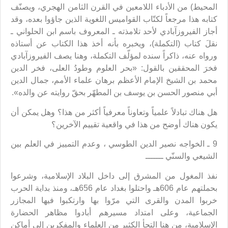
المحيط) من الأدباء اللامعين في القرن الثامن الهجري، ويصنّف
كتابه هذا مرجعاً لكتّاب القواميس اللغوية الذين جاؤوا بعده، وقد
أجاز الفيروزآبادي لأحد تلامذته ـ المعروف باسم ابن الحلواني ـ
نقلَ كتاب (التكملة)، ويخبره بأنه أخذ هذا الكتاب عن أستاذه
ورواه عنه، ذاكراً سنده لمؤلّف التكملة، وهنا يصف الفيروزآبادي
فخرَ المحققين بالقول: «بحر العلوم وطودُ العلى، فخر الدين
محمد بن الشيخ الإمام الأعظم برهان علماء الأمم، جمال الدين
أبي منصور الحسن بن يوسف بن المطهّر بحقّ روايته عن والده».
هل هناك تبادلاً علمياً وتعاوناً معرفياً أكثر من هذا؟ وهل يمكن أن
يكون هناك أوضح من هذا في واقعية تقييم الآخرين؟
9 ـ الخواجه نصير الدين الطوسي ، وعدم التمييز في العلم بين
الشيعي والسنّي ـــــــ
نفذ المغول من المشرق إلى داخل البلاد الإسلامية، وشرعوا
بحملتهم عام 606هـ واحتلوا بغداد عام 656هـ، ومنذ بداية الحرب
خربوا المدن والقرى التي مرّوا بها وارتكبوا فيها المجازر
الجماعية، وعلى امتداد مسيرهم أبادوا مظاهر الحضارة
الإسلامية، من هنا التجأ الكثير من العلماء والمفكرين إلى أماكن