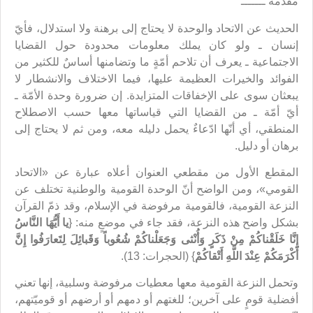
مقدّمة ـــــــ
الحديث عن الاتحاد والوحدة لا يحتاج إلى برهنة ولا استدلال، فأيّ
إنسان ـ ولو كان يملك معلومات محدودة حول القضايا
الاجتماعية ـ يعرف أن تلاحم أمّةٍ ما وتضامنها أساسٌ للكثير من
الفوائد والخيرات العظيمة عليها، فيما الاختلاف والانشطار لا
يبعثان سوى على الإخفاقات المتزايدة. إن ضرورة وحدة الأمّة ـ
أيّ أمّة ـ من القضايا التي قياساتها معها حسب الاصطلاح
المنطقي، أي أنّها ادّعاءٌ يحمل دليله معه، ومن ثم لا يحتاج إلى
برهان أو دليل.
المقطع الأول من مقطعي العنوان أعلاه عبارة عن «الاتحاد
القومي»، ومن الواضح أنّ الوحدة القومية والوطنية تختلف عن
النزعة القومية، فالقومية مرفوضة في الإسلام، وقد ذمّ القرآن
بشكل واضح هذه النزعة، فقد جاء في موضعٍ منه: {
يا أَيُّهَا النَّاسُ
إِنَّا خَلَقْناكُمْ مِنْ ذَكَرٍ وَأُنْثى وَجَعَلْناكُمْ شُعُوباً وَقَبائِلَ لِتَعارَفُوا إِنَّ
أَكْرَمَكُمْ عِنْدَ اللَّهِ أَتْقاكُمْ
} (الحجرات: 13).
وتحمل النزعة القومية معها معطيات مرفوضة وسلبية، إنها تعني
أفضلية قومٍ على آخرين؛ للغتهم أو دمهم أو أرضهم أو قوميّتهم،