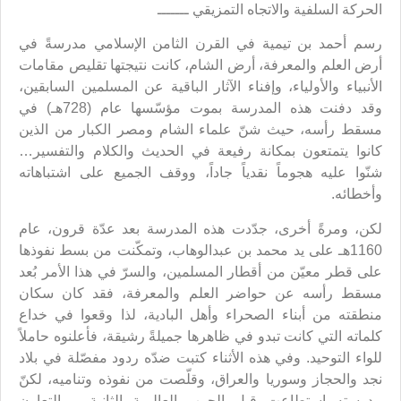
الحركة السلفية والاتجاه التمزيقي ـــــــ
رسم أحمد بن تيمية في القرن الثامن الإسلامي مدرسةً في
أرض العلم والمعرفة، أرض الشام، كانت نتيجتها تقليص مقامات
الأنبياء والأولياء، وإفناء الآثار الباقية عن المسلمين السابقين،
وقد دفنت هذه المدرسة بموت مؤسّسها عام (728هـ) في
مسقط رأسه، حيث شنّ علماء الشام ومصر الكبار من الذين
كانوا يتمتعون بمكانة رفيعة في الحديث والكلام والتفسير…
شنّوا عليه هجوماً نقدياً جاداً، ووقف الجميع على اشتباهاته
وأخطائه.
لكن، ومرةً أخرى، جدّدت هذه المدرسة بعد عدّة قرون، عام
1160هـ على يد محمد بن عبدالوهاب، وتمكّنت من بسط نفوذها
على قطر معيّن من أقطار المسلمين، والسرّ في هذا الأمر بُعد
مسقط رأسه عن حواضر العلم والمعرفة، فقد كان سكان
منطقته من أبناء الصحراء وأهل البادية، لذا وقعوا في خداع
كلماته التي كانت تبدو في ظاهرها جميلةً رشيقة، فأعلنوه حاملاً
للواء التوحيد. وفي هذه الأثناء كتبت ضدّه ردود مفصّلة في بلاد
نجد والحجاز وسوريا والعراق، وقلّصت من نفوذه وتناميه، لكنّ
مدرسته استطاعت قبل الحرب العالمية الثانية ـ بالتعاون