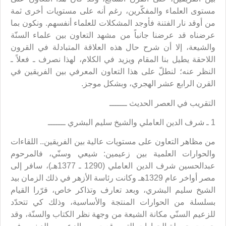
مستوى العلماء والمفكّرين، رغم أنه على مستويات أخرى ثمة
من أوقد نار الفتنة فأوجد المشكلات للعلماء أنفسهم. ونكون بما
عرضناه قد عرضنا جانباً من مشهد التعاون بين علماء السنّة
والشيعة، إلا أن شرح حال هذه العلاقة المتبادلة في القرون
اللاحقة يطيل بنا المقام ويزيد في الكلام، لهذا نصرف ـ فعلاً ـ
النظر عنه؛ لنطلّ على هذا التعاون المعرفي بين الفريقين في
القرن الرابع عشر الهجري، وبشكل موجز.
التقريب في العصر الحديث ـــــــ
1 ـ شرف الدين العاملي والشيخ سليم البشري ـــــــ
من مظاهر التعاون على مستويات عالية بين الفريقين.. اللقاءات
والحوارات العلمية بين زعيمين: شيعي وسنّي، فالمرحوم
عبدالحسين شرف الدين العاملي (1290 ـ 1377هـ)، سافر إلى
مصر أواخر عام 1329هـ وكانت رئاسة الأزهر في ذلك الزمان بيد
الشيخ سليم البشري، وبعد تعارف وتذاكر خاص، قرّرا القيام
بسلسلة من الحوارات المنتجة والأساسية، وذلك كي تتحدّد
للزعيم السنّي مكانة الشيعة من وجهة نظر الكتاب والسنّة، وقد