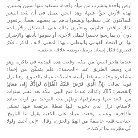
أرضٍ واحدة وتشرب من مياه واحدة، تستفيد منها سنين وسنين،
لهذه الأرض حقٌّ عليها، وهذا الحق يتمثل في أن يتّحد البشر
الساكنون على سطحها ويضعوا يدهم بيد بعضهم بعضاً، يرفعون
بذلك نواقص حياتهم، ويتغلّبون بذلك على المشاكل والأزمات،
دون أن يمارسوا تحقيراً للملل الأخرى أو يقوموا بأذيتها والإضرار
بها، إن الاتحاد القومي والوطني ـ بهذا المعنى الآنف الذكر ـ فكرٌ
فطري؛ فكل إنسان تربطه بوطنه علاقة عاطفية.
عندما هاجر النبي’ من مكة، وقعت هذه المدينة في ذاكرته وهو
في وسط الطريق عند «الجحفة»، فلم يتمكّن من إخفاء
مشاعره وحبّه لمسقط رأسه، فامتلأت عيناه بالدموع، وهنا نزل
قوله تعالى: {
إِنَّ الَّذِي فَرَضَ عَلَيْكَ الْقُرْآنَ لَرادُّكَ إِلى مَعادٍ
}
(القصص: 85)، وكذلك عندما فتح النبي’ مكّة بعد عشر سنوات
من البُعد عنها ومفارقتها، وطهّر بيت التوحيد من لوث عبادة
الأصنام، نزل لدى دخوله إليها نقطةً مرتفعة فيها تسمّى
«أذاخر»، وعندما وقعت عيناه على الكعبة يقول لنا التاريخ:
اجتاحت قلبَه عاصفةٌ من الهمّ والحزن، وقال: «إني أحبك ولولا
أنّي هجّرت لما تركتك».