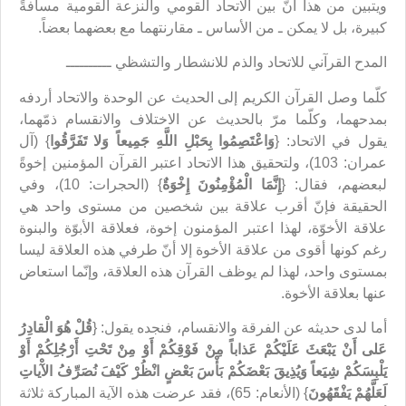
ويتبين من هذا أنّ بين الاتحاد القومي والنزعة القومية مسافةً
كبيرة، بل لا يمكن ـ من الأساس ـ مقارنتهما مع بعضهما بعضاً.
المدح القرآني للاتحاد والذم للانشطار والتشظي ــــــــــ
كلّما وصل القرآن الكريم إلى الحديث عن الوحدة والاتحاد أردفه
بمدحهما، وكلّما مرّ بالحديث عن الاختلاف والانقسام ذمّهما،
يقول في الاتحاد: {
وَاعْتَصِمُوا بِحَبْلِ اللَّهِ جَمِيعاً وَلا تَفَرَّقُوا
} (آل
عمران: 103)، ولتحقيق هذا الاتحاد اعتبر القرآن المؤمنين إخوةً
لبعضهم، فقال: {
إِنَّمَا الْمُؤْمِنُونَ إِخْوَةٌ
} (الحجرات: 10)، وفي
الحقيقة فإنّ أقرب علاقة بين شخصين من مستوى واحد هي
علاقة الأخوّة، لهذا اعتبر المؤمنون إخوة، فعلاقة الأبوّة والبنوة
رغم كونها أقوى من علاقة الأخوة إلا أنّ طرفي هذه العلاقة ليسا
بمستوى واحد، لهذا لم يوظف القرآن هذه العلاقة، وإنّما استعاض
عنها بعلاقة الأخوة.
أما لدى حديثه عن الفرقة والانقسام، فنجده يقول: {
قُلْ هُوَ الْقادِرُ
عَلى أَنْ يَبْعَثَ عَلَيْكُمْ عَذاباً مِنْ فَوْقِكُمْ أَوْ مِنْ تَحْتِ أَرْجُلِكُمْ أَوْ
يَلْبِسَكُمْ شِيَعاً وَيُذِيقَ بَعْضَكُمْ بَأْسَ بَعْضٍ انْظُرْ كَيْفَ نُصَرِّفُ الآْياتِ
لَعَلَّهُمْ يَفْقَهُونَ
} (الأنعام: 65)، فقد عرضت هذه الآية المباركة ثلاثة