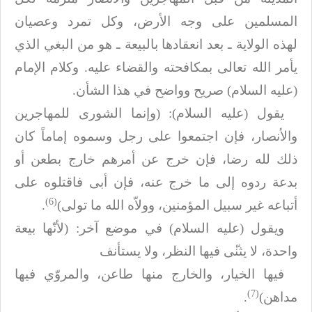
المسلمين على وجه الأرض، وكل تمرد وعصيان
لهذه
الولاية ـ بعد انعقادها بالبيعة ـ هو من البغي الذي
يأمر الله تعالى بمكافحته
والقضاء عليه. وكلام الإمام
(عليه السلام) صريح وواضح في هذا الشأن
.
يقول (عليه السلام): (وإنما الشورى للمهاجرين
والأنصار، فإن اجتمعوا على رجل وسموه إماماً
كان
ذلك لله رضا، فإن خرج عن أمرهم خارج بطعن أو
بدعة ردوه إلى ما خرج عنه، فإن أبى
فاقتلوه على
(6)
أتباعه غير سبيل المؤمنين، وولاّه الله ما تولى)
.
ويقول (عليه السلام) في موضع آخر: (لأنّها بيعة
واحدة، لا يثن
ى فيها النظر، ولا يستأنف
فيها الخيار، والخارج منها طاعن، والمروّي فيها
(7)
مداهن)
.