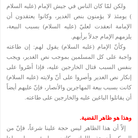
ولكن لمّا كان الناس في جيش الإمام (عليه السلام
) يومئذ لا يؤمنون بنص الغدير، وكانوا
يعتقدون أن
الإمامة انعقدت لعليّ (عليه السلام) بسبب البيعة،
يلزمهم الإمام جدلاً برأيهم
.
وكأنّ الإمام (عليه السلام) يقول لهم: إن طاعته
واجبة على كل المسلمين بموجب نص الغدير،
ويجب
بنفس السبب قتال الخارجين عليه، فإذا أصّروا على
إنكار نص الغدير وأصروا على
أنّ ولايته (عليه السلام)
كانت بسبب بيعة المهاجرين والأنصار، فإنّ عليهم أيضاً
أن يقاتلوا
الباغين عليه والخارجين على طاعته
.
وهذا هو ظاهر القضية
.
إلاّ أن هذا الظاهر ليس حجة علينا شرعاً، فإنّ من