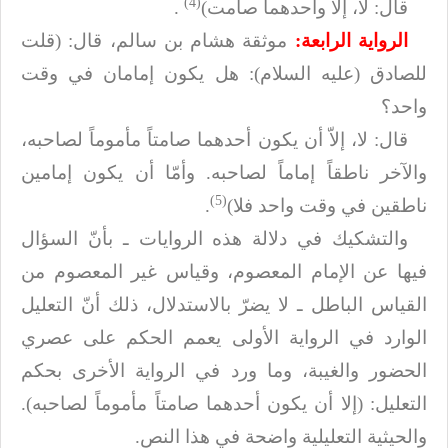
(4)
قال: لا، إلاّ وأحدهما صامت)
.
الرواية الرابعة:
موثقة هشام بن سالم، قال: (قلت
للصادق (عليه السلام): هل يكون إمامان في
وقت
واحد؟
قال: لا، إلاّ أن يكون أحدهما صامتاً مأموماً لصاحبه،
والآخر ناطقاً إماماً
لصاحبه. وأمّا أن يكون إمامين
(5)
ناطقين في وقت واحد فلا)
.
والتشكيك في دلالة هذه الروايات ـ بأنّ السؤال
فيها عن الإمام المعصوم، وقياس
غير المعصوم من
القياس الباطل ـ لا يضرّ بالاستدلال، ذلك أنّ التعليل
الوارد في
الرواية الأولى يعمم الحكم على عصري
الحضور والغيبة، وما ورد في الرواية الأخرى
بحكم
التعليل: (إلا أن يكون أحدهما صامتاً مأموماً لصاحبه).
والحيثية التعليلية
واضحة في هذا النص
.