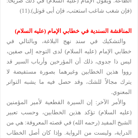
الطاعة. ويقول الإمام (ع
ليه السلام
) في ذلك صريحاً:
(فإن شغب شاغب استعتب، فإن أبى
قوتل).(11
(
المناقشة السندية في خطابي الإمام (عليه السلام
(
والتشكيك في سند نهج البلاغة، وبالتالي في
خطابي الإمام (عليه السلام) لدى
التوجه إلى صفين،
ليس ذا جدوى، ذلك أن المؤرخين وأرباب السير قد
رووا هذين الخطابين
وغيرهما بصورة مستفيضة لا
يترك مجالاً للشك، وقد حصل فيه ما يشبه التواتر
المعنوي
.
والأمر الآخر: إن السيرة القطعية لأمير المؤمنين
(ع
ليه السلام
) تؤكد هذين الخطابين، وحسب
تعبير
الشيخ المفيد (رحمه الله) في قصته المعروفة: هي من
الدراية، وليست من
الرواية. وإذا كان أصل الخطاب