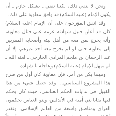
ونحن لا ننفي ذلك، لكننا ننفي ـ بشكل جازم ـ أن
يكون الإمام (عليه السلام) قد
وافق معاوية على ذلك
.
وقد اتفق المؤرخون على أن الإمام (عليه السلام)
كان قد أعلن قبيل شهادته عزمه على قتال
معاوية،
وأنه يخرج بمن معه من أهل بيته وأصحابه المقربين
إلى معاوية حتى لو لم يخرج
معه أحد غيرهم، إلا أن
عبد الرحمان بن ملجم المرادي الخارجي ـ لعنه الله ـ
لم يمهل
الإمام (عليه السلام) وعاجله بالشهادة
.
ومهما يكن من أمر، فإن معاوية كان أول من طرح
هذا المشروع السياسي… وقد حصل
شيء من هذا
القبيل في بدايات الحكم العباسي، حيث كان يحكم
فيها بقايا بني أمية في
الأندلس، وبنو العباس يحكمون
العراق ومناطق واسعة من العالم الإسلامي، ونقدر