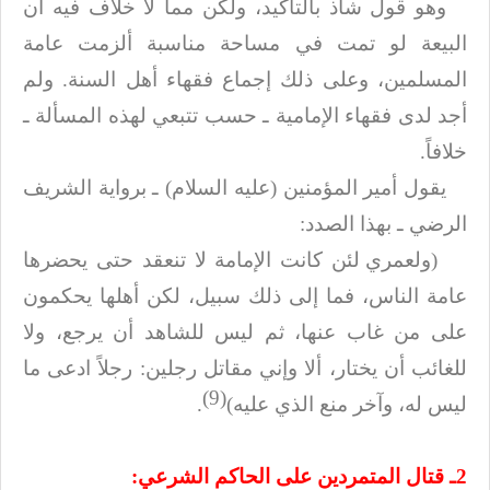
وهو قول شاذ بالتأكيد، ولكن مما لا خلاف فيه أن
البيعة لو تمت في مساحة مناسبة
ألزمت عامة
المسلمين، وعلى ذلك إجماع فقهاء أهل السنة. ولم
أجد لدى فقهاء الإمامية
ـ حسب تتبعي لهذه المسألة ـ
خلافاً
.
يقول أمير المؤمنين (عليه السلام) ـ برواية الشريف
الرضي ـ بهذا الصدد
:
(ولعمري لئن كانت الإمامة لا تنعقد حتى يحضرها
عامة الناس، فما إلى ذلك سبيل،
لكن أهلها يحكمون
على من غاب عنها، ثم ليس للشاهد أن يرجع، ولا
للغائب أن يختار،
ألا وإني مقاتل رجلين: رجلاً ادعى ما
(9)
ليس له، وآخر منع الذي عليه)
.
2
ـ قتال المتمردين على الحاكم الشرعي
: