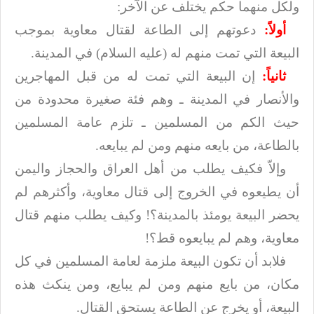
ولكل منهما حكم يختلف عن الآخر
:
أولاً:
دعوتهم إلى الطاعة لقتال معاوية بموجب
البيعة التي تمت منهم له (عليه السلام) في
المدينة
.
ثانياً:
إن البيعة التي تمت له من قبل المهاجرين
والأنصار في المدينة ـ وهم فئة
صغيرة محدودة من
حيث الكم من المسلمين ـ تلزم عامة المسلمين
بالطاعة، من بايعه منهم
ومن لم يبايعه
.
وإلاّ فكيف يطلب من أهل العراق والحجاز واليمن
أن يطيعوه في الخروج إلى قتال
معاوية، وأكثرهم لم
يحضر البيعة يومئذ بالمدينة؟! وكيف يطلب منهم قتال
معاوية، وهم
لم يبايعوه قط؟
!
فلابد أن تكون البيعة ملزمة لعامة المسلمين في كل
مكان، من بايع منهم ومن لم
يبايع، ومن ينكث هذه
البيعة، أو يخرج عن الطاعة يستحق القتال
.