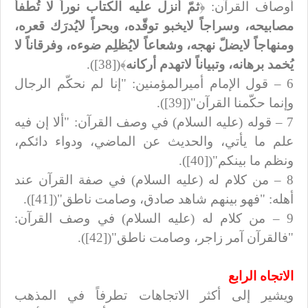
أوصاف القرآن: ﴿
ثمّ أنزل عليه الكتاب نوراً لا تُطفأ
مصابيحه، وسراجاً لايخبو توقّده، وبحراً لايُدرَك قعره،
ومنهاجاً لايضلّ نهجه، وشعاعاً لايُظلِم ضوءه، وفرقاناً لا
يُخمد برهانه، وتبياناً لاتهدم أركانه
﴾([38]).
6 – قول الإمام أميرالمؤمنين: "إنا لم نحكّم الرجال
وإنما حكّمنا القرآن"([39]).
7 – قوله (عليه السلام) في وصف القرآن: "ألا إن فيه
علم ما يأتي، والحديث عن الماضي، ودواء دائكم،
ونظم ما بينكم"([40]).
8 – من كلام له (عليه السلام) في صفة القرآن عند
أهله: "فهو بينهم شاهد صادق، وصامت ناطق"([41]).
9 – من كلام له (عليه السلام) في وصف القرآن:
"فالقرآن آمر زاجر، وصامت ناطق"([42]).
الاتجاه الرابع
ويشير إلى أكثر الاتجاهات تطرفاً في المذهب