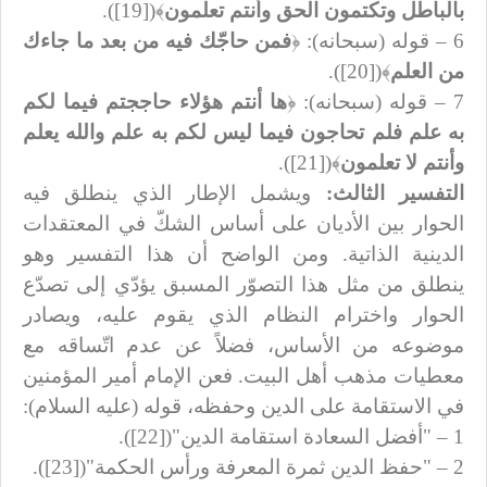
بالباطل وتكتمون الحق وأنتم تعلمون
﴾([19]).
6 – قوله (سبحانه): ﴿
فمن حاجّك فيه من بعد ما جاءك
من العلم
﴾([20]).
7 – قوله (سبحانه): ﴿
ها أنتم هؤلاء حاججتم فيما لكم
به علم فلم تحاجون فيما ليس لكم به علم والله يعلم
وأنتم لا تعلمون
﴾([21]).
التفسير الثالث:
ويشمل الإطار الذي ينطلق فيه
الحوار بين الأديان على أساس الشكّ في المعتقدات
الدينية الذاتية. ومن الواضح أن هذا التفسير وهو
ينطلق من مثل هذا التصوّر المسبق يؤدّي إلى تصدّع
الحوار واخترام النظام الذي يقوم عليه، ويصادر
موضوعه من الأساس، فضلاً عن عدم اتّساقه مع
معطيات مذهب أهل البيت. فعن الإمام أمير المؤمنين
في الاستقامة على الدين وحفظه، قوله (عليه السلام):
1 – "أفضل السعادة استقامة الدين"([22]).
2 – "حفظ الدين ثمرة المعرفة ورأس الحكمة"([23]).