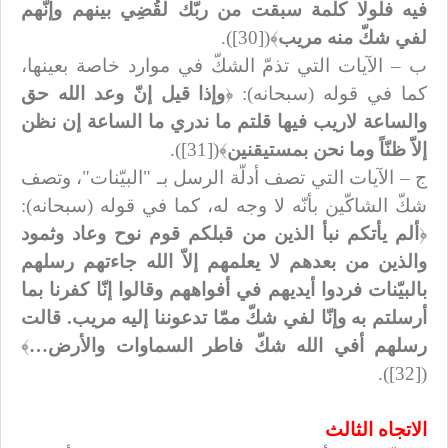
فيه فلولا كلمة سبقت من ربّك لقُضِي بينهم وإنّهم
لفي شكّ منه مريب
﴾([30]).
ب – الآيات التي تذمّ الشكّ في موارد خاصة بعينها،
كما في قوله (سبحانه): ﴿
وإذا قيل إنّ وعد الله حق
والساعة لاريب فيها قلتم ما ندري ما الساعة إن نظن
إلاّ ظنّاً وما نحن بمستيقنين
﴾([31]).
ج – الآيات التي تصف أدلّة الرسل بـ "البيّنات"، وتصف
شكّ الشاكّين بأنّه لا وجه له، كما في قوله (سبحانه):
﴿
ألم يأتكم نبأ الذين من قبلكم قوم نوح وعاد وثمود
والذين من بعدهم لا يعلمهم إلاّ الله جاءتهم رسلهم
بالبيّنات فردوا أيديهم في أفواههم وقالوا إنّا كفرنا بما
أرسلتم به وإنّا لفي شكّ ممّا تدعوننا إليه مريب. قالت
رسلهم أفي الله شكّ فاطر السماوات والأرض…
﴾
([32]).
الاتجاه الثالث