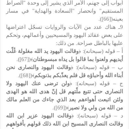
أبواب إلى جهنم، الأمر الذي يشير إلى وحدة "الصراط
المستقيم" وانحصار "السعادة والهداية" في مسار
بعينه([66]).
9ـ هناك عدد من الآيات والروايات تسجّل اعتراضها
على بعض عقائد اليهود والمسيحيين وأعمالهم، وتحكم
عليها بالباطل صراحة. من ذلك:
أ – قوله (سبحانه): ﴿
وقالت اليهود يد الله مغلولة غُلّت
أيديهم ولعنوا بما قالوا بل يداه مبسوطتان
﴾([67]).
ب – قوله (سبحانه): ﴿
وقالت اليهود والنصارى نحن
أبناء الله وأحباؤه قل فلم يعذّبكم بذنوبكم
﴾([68]).
ج – قوله (سبحانه): ﴿
ولن ترضى عنك اليهود ولا
النصارى حتى تتبع ملّتهم قل إنّ هدى الله هو الهدى
ولئن اتبعت أهواءهم بعد الذي جاءك من العلم مالك
من الله من ولي ولا نصير
﴾([69]).
د – قوله (سبحانه): ﴿
وقالت اليهود عزير ابن الله
وقالت النصارى المسيح ابن الله ذلك قولهم بأفواههم