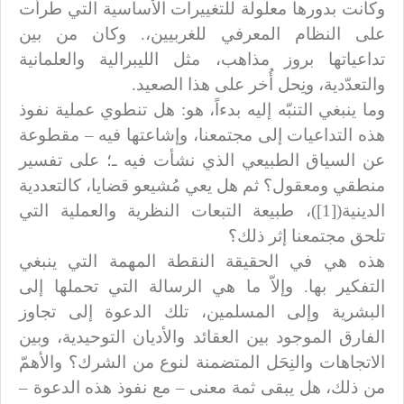
وكانت بدورها معلولة للتغييرات الأساسية التي طرأت
على النظام المعرفي للغربيين،. وكان من بين
تداعياتها بروز مذاهب، مثل الليبرالية والعلمانية
والتعدّدية، ونِحل أُخر على هذا الصعيد.
وما ينبغي التنبّه إليه بدءاً، هو: هل تنطوي عملية نفوذ
هذه التداعيات إلى مجتمعنا، وإشاعتها فيه – مقطوعة
عن السياق الطبيعي الذي نشأت فيه ـ؛ على تفسير
منطقي ومعقول؟ ثم هل يعي مُشيعو قضايا، كالتعددية
الدينية([1])، طبيعة التبعات النظرية والعملية التي
تلحق مجتمعنا إثر ذلك؟
هذه هي في الحقيقة النقطة المهمة التي ينبغي
التفكير بها. وإلاّ ما هي الرسالة التي تحملها إلى
البشرية وإلى المسلمين، تلك الدعوة إلى تجاوز
الفارق الموجود بين العقائد والأديان التوحيدية، وبين
الاتجاهات والنِحَل المتضمنة لنوع من الشرك؟ والأهمّ
من ذلك، هل يبقى ثمة معنى – مع نفوذ هذه الدعوة –