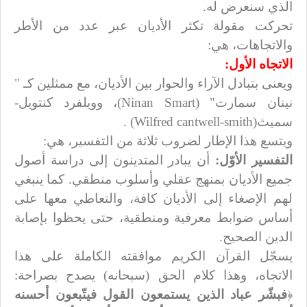
الذي سنعرض له.
تحركت مقولة تكثر الأديان عبر عدد من الأطر
والاتجاهات، هي:
الاتجاه الأول:
ويعنى بتبادل الآراء والحوار بين الأديان، مع ممثلين كـ "
نينان سمارت" (
Ninan Smart
)، وويلفرد كنتويل-
سميث(
Wilfred cantwell-smith
) .
ويتسع هذا الإطار لضروب ثلاثة من التفسير، هي:
التفسير الأوّل:
أن يبادر المتدينون إلى دراسة أصول
جميع الأديان بمنهج عقلي وأسلوب منطقي. كما ينبغي
لهم الإصغاء إلى الأديان كافة، والتعاطي معها على
أساس ضوابط معرفية ومنطقية، حتى يحظوا بإصابة
الدين الصحيح.
يسجّل القرآن الكريم موافقته الكاملة على هذا
الاتجاه، وهذا كلام الحق (سبحانه) يصدح بصراحة:
﴿
فبشّر عباد الذين يستمعون القول فيتّبعون أحسنه