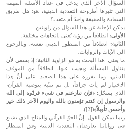
السؤال الآخر الذي يدخل في عداد الأسئلة المهمة
التي تثيرها أطروحة التعددية الدينية، هو: هل طريق
السعادة والحقيقة واحدٌ أم متعدد؟
يمكن الإجابة عن هذا السؤال من زاويتين:
الأولى:
انطلاقاً من رؤية تُعنى باتجاهات مختلفة.
الثانية:
انطلاقاً من المنظور الديني نفسه، وبالرجوع
إلى الآيات والروايات.
ما يعنى
هذا البحث به هو الزاوية الثانية؛ إذ يسعى لأن
يتناول المسألة ويجيب عنها، انطلاقاً من الموقف
الديني، وما يفرزه على هذا الصعيد. على أنَّ هذا
الاختيار لم يأت جزافاً، بل تم تبنّيه بتوصية القرآن،
الذي يسجّل: ﴿
فإن تنازعتم في شيء فردّوه إلى الله
والرسول إن كنتم تؤمنون بالله واليوم الآخر ذلك خير
وأحسن تأويلاً
﴾([2]).
ربما يمكن القول: إنَّ الجوّ القرآني والمناخ الذي يشيع
في رواياتنا يعارضان التعددية الدينية وفق المنظار