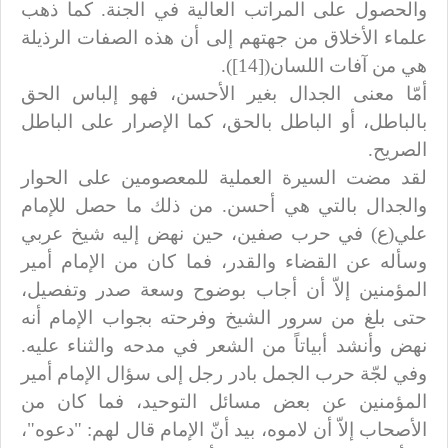
والحصول على المراتب العالية في الجنة. كما ذهب
علماء الأخلاق من جهتهم إلى أن هذه الصفات الرذيلة
هي من آفات اللسان([14]).
أمّا معنى الجدال بغير الأحسن، فهو إلباس الحق
بالباطل، أو الباطل بالحق، كما الإصرار على الباطل
الصريح.
لقد مضت السيرة العملية للمعصومين على الحوار
والجدال بالتي هي أحسن. من ذلك ما حصل للإمام
علي(ع) في حرب صفين، حين نهض إليه شيخ عربي
وسأله عن القضاء والقدر، فما كان من الإمام أمير
المؤمنين إلاّ أن أجاب بوضوح وسعة صدر وتفصيل،
حتى بلغ من سرور الشيخ وفرحته بجواب الإمام أنه
نهض وأنشد أبياتاً من الشعر في مدحه والثناء عليه.
وفي لجّة حرب الجمل بادر رجل إلى سؤال الإمام أمير
المؤمنين عن بعض مسائل التوحيد، فما كان من
الأصحاب إلاّ أن لاموه، بيد أنّ الإمام قال لهم: "دعوه"،