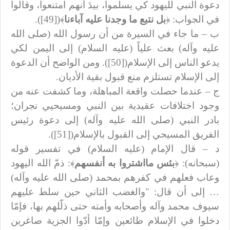
دعوة النبي لليهود كي يسلموا، بيدَ أنهم امتنعوا، وقالوا
في الجواب: ﴿
بل نتبع ما وجدنا عليه آباءنا
﴾([49]).
ب – ما جاء في السيرة من أن رسول الله (صلى الله
عليه وآله) بعث علياً (عليه السلام) إلى اليمن لكي
يدعو الناس إلى الإسلام([50]). ومن الواضح أن الدعوة
إلى الإسلام تستلزم منع قبول بقية الأديان.
ج – عندما حصلت واقعة المباهلة، وما كشفت عنه من
وجود اختلافات عقيدية بين النبي ومسيحيي نجران؛
بادر النبي (صلى الله عليه وآله) إلى دعوة رئيس
الفريق المسيحي إلى القبول بالإسلام([51]).
د – قال الإمام (عليه السلام) في تفسير قوله
(سبحانه): ﴿
بئس مااشتروا به أنفسهم
﴾: ذمّ الله اليهود
وعاب فعلهم في كفرهم بمحمد (صلى الله عليه وآله)
… إلى أن قال: "والغضب الثاني حين سلط عليهم
سيوف محمد وآله وأصحابه وأمته حتى ذلّلهم بها، فإمّا
دخلوا في الإسلام طائعين وإمّا أدّوا الجزية صاغرين