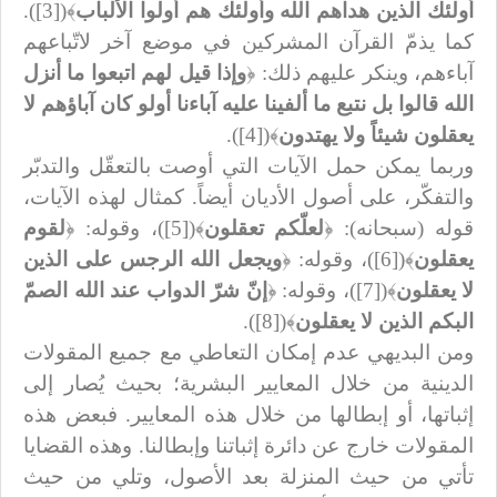
أولئك الذين هداهم الله وأولئك هم أولوا الألباب
﴾([3]).
كما يذمّ القرآن المشركين في موضع آخر لاتّباعهم
آباءهم، وينكر عليهم ذلك: ﴿
وإذا قيل لهم اتبعوا ما أنزل
الله قالوا بل نتبع ما ألفينا عليه آباءنا أولو كان آباؤهم لا
يعقلون شيئاً ولا يهتدون
﴾([4]).
وربما يمكن حمل الآيات التي أوصت بالتعقّل والتدبّر
والتفكّر، على أصول الأديان أيضاً. كمثال لهذه الآيات،
قوله (سبحانه): ﴿
لعلّكم تعقلون
﴾([5])، وقوله: ﴿
لقوم
يعقلون
﴾([6])، وقوله: ﴿
ويجعل الله الرجس على الذين
لا يعقلون
﴾([7])، وقوله: ﴿
إنّ شرّ الدواب عند الله الصمّ
البكم الذين لا يعقلون
﴾([8]).
ومن البديهي عدم إمكان التعاطي مع جميع المقولات
الدينية من خلال المعايير البشرية؛ بحيث يُصار إلى
إثباتها، أو إبطالها من خلال هذه المعايير. فبعض هذه
المقولات خارج عن دائرة إثباتنا وإبطالنا. وهذه القضايا
تأتي من حيث المنزلة بعد الأصول، وتلي من حيث