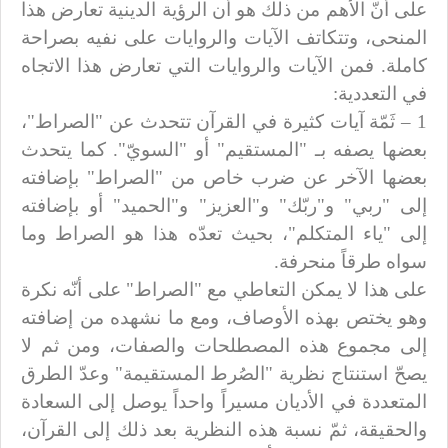
على أنّ الأهم من ذلك هو أن الرؤية الدينية تعارض هذا
المنحى، وتتكاتف الآيات والروايات على نفيه بصراحة
كاملة. فمن الآيات والروايات التي تعارض هذا الاتجاه
في التعددية:
1 – ثَمّة آيات كثيرة في القرآن تتحدث عن "الصراط"،
بعضها يصفه بـ "المستقيم" أو "السويّ". كما يتحدث
بعضها الآخر عن ضرب خاص من "الصراط" بإضافته
إلى "ربي" و"ربّك" و"العزيز" و"الحميد" أو بإضافته
إلى "ياء المتكلم"، بحيث تعدّه هذا هو الصراط وما
سواه طرقاً منحرفة.
على هذا لا يمكن التعاطي مع "الصراط" على أنّه نكرة
وهو يختص بهذه الأوصاف، ومع ما نشهده من إضافته
إلى مجموع هذه المصطلحات والصفات، ومن ثم لا
يصحّ استنتاج نظرية "الصُرط المستقيمة" وعدّ الطرق
المتعددة في الأديان مسيراً واحداً يوصل إلى السعادة
والحقيقة، ثمّ نسبة هذه النظرية بعد ذلك إلى القرآن،