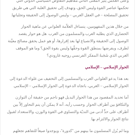
وعلى العكس يثير المعنى الثاني مفاهيم التفاوض السياسي الدولي التي
تحكمها عناصر القوة وليس الحق، وتهدف إلى تحقيق الغلبة التي هي طريق
تحقيق المصلحة – في العقل الغربي – وليس الوصول إلى الحقيقة وتجلياتها.
من خلال هذين المفهومين، يتساءل العلاّمة العلواني عن ماهية الحوار
الحضاري الذي يطلبه العرب والمسلمون من الغرب. هل هو حوار يقصد
الوصول إلى الحقيقة والانصياع لها بعد إقرارها، أو هو عمل يحقق مصالح معيَّنة
لطرف، ويفرضها بمنطق القوة وحقِّها وليس بقوة الحق؟ وما هو الموقف
الغربي الذي شَجَبهُ المفكر الفرنسي روجيه غارودي؟
الحوار الإسلامي – الإسلامي
بعد هذا يدعو العلواني العرب والمسلمين إلى التخفيف من غلواء الدعوة إلى
الحوار الإسلامي – الغربي، باتجاه الدعوة إلى الحوار الإسلامي – الإسلامي.
أما تحديد المقصود من هذا الحوار البديل فهو ناجم من حقيقة أن التوازن
والتكافؤ بين أطراف الحوار. وحسب رأيه، أنه لا يمكن أن يتم التحاور إلاّ بين
أطراف على حدٍّ أدنى من النديّة والتساوي في القوة والوزن، والاستعداد لقبول
نتائج الحوار والالتزام بها.
وما لم يُزل المسلمون ما بينهم من "كدورة"، ويوجدوا صيغاً للتفاهم تجعلهم