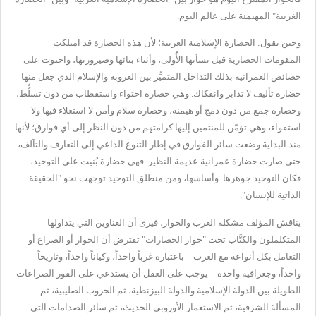
الغربية" المهيمنة على عالم اليوم.
وحين نقول: الحضارة الإسلامية العربية؛ لأن هذه الحضارة قد امتلكت
المقومات الحضارية قبل نشأتها الأُولى، وأثناء بنائها وصيرورتها، واحتوت على
خصائص العمرانية بذلك التداخل المتميِّز بين العروبة والإسلام الذي جعل منها
حضارة تأليف لا تدابر وانفكاك. وهي حضارة احتواء واستقطاب من دون تسلُّط،
وحضارة جمع من دون دمج أو هيمنة، وحضارة سلام وأمن لا استعلاء فيها ولا
استقواء، وهي تؤمّن للمنتمين إليها كرامتهم من دون النظر إلى أي فوارق؛ لأنها
منذ البداية وضعت سائر الفوارق في إطار التنوع الداعي إلى التعارف والتآلف،
حتى صارت حضارة عمرانية عديمة النظير. فهي حضارة بُنيت على التوحيد،
فكان التوحيد جوهرها. وأساسها، ومن منطلق التوحيد توجهت نحو "الحقيقة
الذاتية للإنسان".
يناقش المؤلف مشكلة الغرب والحوار، فيرى أن العناوين التي يتداولها
المتكلملون والكتَّاب تحت "حوار الحضارات" تفترض أن الحوار أو الصراع أو
التعامل بكل أنواعه مع الغرب – باعتباره غرباً واحداً، وكياناً واحداً، وتاريخاً
واحداً، وجغرافية واحدة – يوجب على العقل أن يستدعي على الفور الصراعات
الطويلة بين الدولة الإسلامية والدولة البيزنطية، ثم الحروب الصليبية، ثم
المسألة الشرقية، ثم الاستعمار الأوروبي الحديث، ثم سائر الصدامات التي