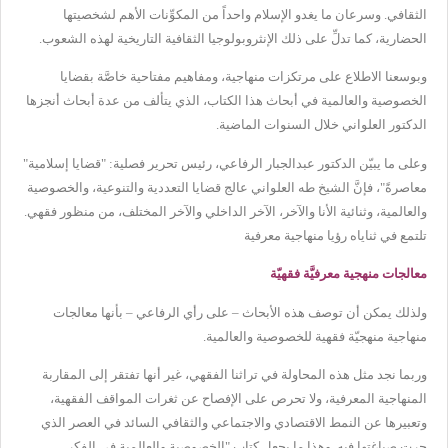
الثقافي. وسرعان ما يغدو الإسلام واحداً من المكوِّنات الأهم لشخصيتها
الحضارية، كما تدلِّ على ذلك الإنثروبولوجيا الثقافية التاريخية لهذه الشعوب.
وبوسعنا الاطلاع على مرتكزات منهاجية، ومفاهيم مفتاحية خاصَّة بقضايا
الخصوصية والعالمية في أبحاث هذا الكتاب، الذي يتألف من عدة أبحاث أنجزها
الدكتور العلواني خلال السنوات الماضية.
وعلى ما يبيّن الدكتور عبدالجبار الرفاعي، رئيس تحرير فصلية: "قضايا إسلامية"
معاصرةً"، فإنَّ الشيخ طه العلواني عالج قضايا التعددية والتنوعية، والخصوصية
والعالمية، وثنائية الأنا والآخر، الآخر الداخلي والآخر المختلف، من منظور فقهي.
تلتمع في ثناياه رؤيا منهاجية معرفية
معالجات منهجية معرفيَّة فقهيّة
ولذلك يمكن أن توصف هذه الأبحاث – على رأي الرفاعي – بأنها معالجات
منهاجية منهجيّة فقهية للخصوصية والعالمية.
وربما نجد مثل هذه المحاولة في تراثنا الفقهي، غير أنها تفتقر إلى المقاربة
المنهاجية المعرفية، ولا تحرص على الإفصاح عن ثغرات المواقف الفقهية،
وتعبيرها عن النمط الاقتصادي والاجتماعي والثقافي السائد في العصر الذي
جرت صياغتها فيه. وهذا ما يجعل كتاب "الخصوصية والعالمية في الفكر