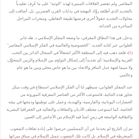
المعاصر. ولم تقتصر العلاقات المميزة لهذه "الوثبة" على ما عُرِفَ تقليدياً
بالتجديد الذي أطلقه روَّاد النهضة في بدايات القرن العشرين. بل، أضافت إلى
محاولات التجديد حقولاً أخرى فرضتها طبيعة التعاطي، ومنجزات المراحل
المتأخرة من الحداثة.
يدخل، في هذا النطاق المعرفي، ما وضعه المفكر الإسلامي د. طه جابر
العلواني عبر كتابه الجديد: "الخصوصية والعالمية في الفكر الإسلامي المعاصر"
(1)
، فلقد ذهب فيه إلى المنطقة الأكثر اشتعالاً في السجال الدائر بين النخب
العربية والإسلامية؛ أي تحديداً إلى إشكال التواؤم بين الإسلام والزمن المتحوِّل،
ولا سيما لجهة جدل التنافر والاتحاد بين ما هو خاص محلي وبين ما هو عام
وعالمي.
عند المفكر العلواني، سيظهر لنا أن الفكر الإسلامي استطاع في وقت مبكر
تجاوز هذه الثنائية، فاستوعب الأكثر من العناصر المعرفية الموروثة من
الحضارات اليونانية، والفارسية، والهندية، وعمل على توطينها ودمجها في بيئته
الخاصة، كما استوعب مختلف الأديان والثقافات والتقاليد في الجغرافيا البشرية
والثقافية الواسعة في زمنٍ امتدّ فيه الإسلام من الأندلس إلى الصين.
ثم إن التاريخ لم يحدثنا عن أن المسلمين حرصوا على إبادة ثقافات الشعوب
المنخرطة في الإسلام. بل كانت تلك الشعوب تتمثل الإسلام في سياق ميراثها