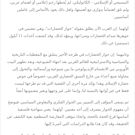
المسيحي أو الإسلامي – الكاثوليكي، لم يُحطها زخم إعلامي أو اهتمام عربي،
ولم تلق اهتماماً يتوازى مع أهميتها، ولعل ذلك يعود بالأساس إلى عاملين
أساسيين:
أولهما: إن الغرب الآن يطلق مقولة "حوار الحضارات"، وهي تتضمن في
جوهرها صدام الحضارات وصراعها، ويمهّد لذلك. وقد كشفت أحداث 11 أيلول
(سبتمبر) عن ذلك.
وثانيهما: إن حوار الحضارات في طرحه الأخير ينسّق مع المعطيات التاريخية
والسياسية والاستراتيجية للعالم الغربي بعد انتهاء الشيوعية، وبعد تطهير البيت
الأُوروبي من الانقسام الإيديولوجي ما بين شيوعية ورأسمالية، والتحول إلى
محاولة صنع أعداء من خارج النسق الحضاري الغربي، خصوصاً في حوض
حضارة الإسلام. وهذا يؤكد مرة أخرى أن القضية التي قد تم طرحها ليست
فقط في غير أوانها بالنسبة لنا، وإنما على غير وجهها وبغير مضمونها أيضاً.
ثم يسعى المؤلف إلى التمييز بين الحوار الفكري والتفاوض السياسي، فيوضح
أن مفهوم الحوار ينصرف إلى أحد معنيين: أولهما: يعني منهاجية فلسفية
أساسها قرع الحجة بالحجة، واتخاذ موقف المعارضة المنطقية بغية الكشف عن
الحقيقة، وقد كان هذا طابع الدراسات التي أشرنا إليها.