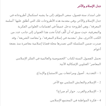
جدل الإسلام والآخر
على امتداد ستة فصول، سعى المؤلف إلى ما يشبه استكمال أطروحاته في
جدل الإسلام والآخر، وفي مقدمة هذه الأطروحات تلك التي أطلق عليها "أسلمة
المعرفة"، وهي أطروحة تدخل عميقاً في اهتمامات العلواني الفكرية
والمعرفية، حيث سبق له أن ألَّف كتاباً تحت هذا العنوان إلى جانب عدد من
الكتب الأخرى، مثل "مقدمة في إسلام المعرفة"، و"مقاصد الشريعة"، وقد
صدرت ضمن السلسلة التي تصدرها مجلة قضايا إسلامية معاصرة منذ بضعة
أعوام.
تحمل الفصول الستة لكتاب "الخصوصية والعالمية في الفكر الإسلامي
المعاصر" العناوين الإشكالية الآتية:
1 – التعددية.. أصول ومراجعات بين الاستتباع والإبداع.
2 – الإسلام والتعايش السلمي مع الآخر.
3 – الإسلام والغرب.. حوار أم صراع؟
4 – فكرة المواطنة في المجتمع الإسلامي.