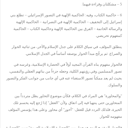
5 – مشكلتان وقراءة فيهما.
6 – حاكمية الكتاب، وفيه: الحاكمية الإلهية في التصور الإسرائيلي – تطلع بني
إسرائيل إلى التخفيف – الحاكمية الإلهية في النصرانية – الحاكمية الإلهية
والرسالة الخاتمة – الفرق بين الحاكمية الإلهية وحاكمية الكتاب – الحاكمية
كمفهوم تحريضي.
ينطلق المؤلف، في سياق الكلام على جدل الإسلام والآخر، من ثنائية الحوار
والصراع. ثم يرجِّح مبدأ الحوار بوصفه أساساً في الجدل الإسلامي.
فالحوار مفهوم بناه القرآن المجيد أولاً في الحضارة الإسلامية، وغرسه في
تصور المسلمين وفي رؤيتهم الكلية، وجعله جزءاً من بنائهم العقلي والنفسي،
بحيث لم يعد ممكناً تصور الاستغناء عنه في أي جانب من جوانب الفكر والتصور
والسلوك.
"والمحاورة" هي المراد في الكلام، فكأن موضوع التحاور يظل متردداً بين
المتحاورين حتى ينتهيا فيه إلى اتفاق. ولأن "العقل" إذا رُجع إليه يحسم تلك
الحيرة، فلذلك التردد قيل للعقل: "أحور" أي محاور. وعلى هذا يؤسس المؤلف
مفهومه للحوار.
فالحوار المقترح اليوم هو حوار بين "الحضارة الإسلامية العربية" وبين "الحضارة