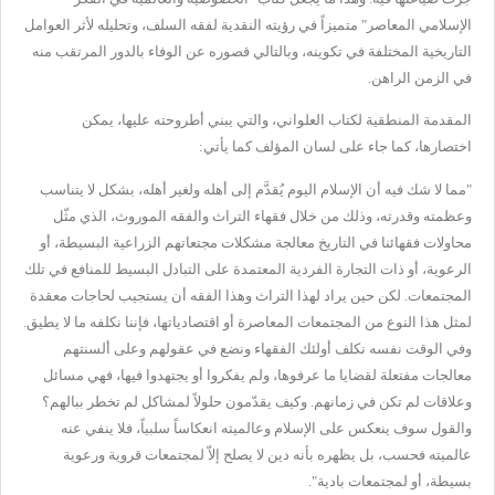
الإسلامي المعاصر" متميزاً في رؤيته النقدية لفقه السلف، وتحليله لأثر العوامل
التاريخية المختلفة في تكوينه، وبالتالي قصوره عن الوفاء بالدور المرتقب منه
في الزمن الراهن.
المقدمة المنطقية لكتاب العلواني، والتي يبني أطروحته عليها، يمكن
اختصارها، كما جاء على لسان المؤلف كما يأتي:
"مما لا شك فيه أن الإسلام اليوم يُقدَّم إلى أهله ولغير أهله، بشكل لا يتناسب
وعظمته وقدرته، وذلك من خلال فقهاء التراث والفقه الموروث، الذي مثّل
محاولات فقهائنا في التاريخ معالجة مشكلات مجتعاتهم الزراعية البسيطة، أو
الرعوية، أو ذات التجارة الفردية المعتمدة على التبادل البسيط للمنافع في تلك
المجتمعات. لكن حين يراد لهذا التراث وهذا الفقه أن يستجيب لحاجات معقدة
لمثل هذا النوع من المجتمعات المعاصرة أو اقتصادياتها، فإننا نكلفه ما لا يطيق.
وفي الوقت نفسه نكلف أولئك الفقهاء ونضع في عقولهم وعلى ألسنتهم
معالجات مفتعلة لقضايا ما عرفوها، ولم يفكروا أو يجتهدوا فيها، فهي مسائل
وعلاقات لم تكن في زمانهم. وكيف يقدّمون حلولاً لمشاكل لم تخطر ببالهم؟
والقول سوف ينعكس على الإسلام وعالميته انعكاساً سلبياً، فلا ينفي عنه
عالميته فحسب، بل يظهره بأنه دين لا يصلح إلاّ لمجتمعات قروية ورعوية
بسيطة، أو لمجتمعات بادية".