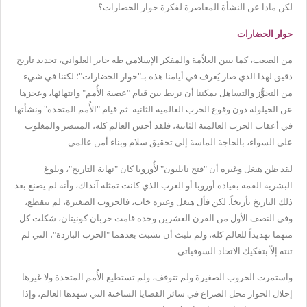
لكن ماذا عن النشأة المعاصرة لفكرة حوار الحضارات؟
حوار الحضارات
من الصعب، كما يبين العلاّمة والمفكر الإسلامي طه جابر العلواني، تحديد تاريخ
دقيق لهذا الذي صار يُعرف في أيامنا هذه بـ"حوار الحضارات"؛ لكننا في شيء
من التجوُّز والتساهل يمكننا أن نربط بين قيام "عصبة الأُمم" وانتهائها، وعجزها
عن الحيلولة دون وقوع الحرب العالمية الثانية. ثم قيام "الأُمم المتحدة" ونشأتها
في أعقاب الحرب العالمية الثانية، فلقد أحس العالم كله، المنتصر والمغلوب
على السواء، بالحاجة الماسة إلى تحقيق سلام وبناء أمن عالمي.
لقد ظن هيغل وغيره أن "فتح نابليون" لأُوروبا كان "نهاية التاريخ"، وبلوغ
البشرية القمة بقيادة أوروبا أو الغرب الذي كانت تمثله آنذاك، وأنه لم يصنع بعد
ذلك التاريخ تأريخاً. لكن فأل هيغل وغيره خاب، فالحروب الصغيرة، لم تنقطع،
وفي النصف الأول من القرن العشرين وحده قامت حربان كونيتان، شكلت كل
منهما تهديداً للعالم كله، ولم تلبث أن نشبت بعدهما "الحرب الباردة"، التي لم
تنته إلاّ بتفكيك الاتحاد السوفياتي.
واستمرت الحروب الصغيرة ولم تتوقف، ولم تستطيع الأُمم المتحدة ولا غيرها
إحلال الحوار محل الصراع في سائر القضايا الساخنة التي شهدها العالم، وإذا