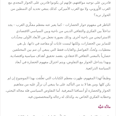
قادرين على توحيد مواقفهم، فإنهم لن يكونوا قادرين على الحوار المجدي مع
الغرب الأُوروبي، ولا مع الغرب الأميركي. كذلك ينبغي تحديد أي النمطين من
الحوار نريد؟
الناظر في مفهوم حوار الحضارات – كما يعبر عنه معظم مفكِّري الغرب – يجد
تداخلاً بين الفكري والثقافي الديني من ناحية وبين السياسي الاقتصادي
الاستراتيجي من ناحية أخرى. وذلك بصورة تجعل من الأبعاد الأولى محدِّدات
للتمايز بين الحضارات، ولكنها ليست غايات أو مقاصد في ذاتها، بل هي
معطيات، وتُحدِّد الفواصل والغايات فقط التي ينبغي أن تتم بين المختلفين
حضارياً بالمعنى الثقافي الاعتقادي، بقصد تحقيق أهداف سياسية واقتصادية.
وبهذا يتداخل الحوار مع التفاوض، ويتم اختزال مفهوم الحضارة في أبعاد
السياسة الذرائعية.
وطبقاً لهذا المفهوم، ظهرت معظم الكتابات التي تعلّقت بهذا الموضوع إن لم
يكن كلها. ومن هنا لا بد من التأكيد على ما ينبغي أن نركّز عليه من مفاهيم
الحوار والحضارة أو أنساقنا المعرفية. أما التفاوض السياسي فله مجاله البحثي،
وخطابه الفكري الخاص به، وكذلك له رجاله والمتخصصون فيه.
مادَّة غنيَّة