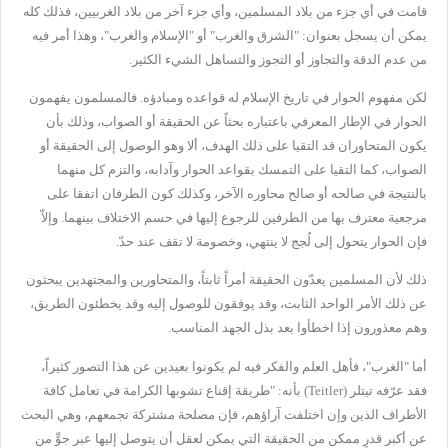
قامت في أي جزء من بلاد المسلمين، وأي جزء آخر من بلاد الغربيين، فذلك كله
يمكن أن يسجل بعنوان: "الشرق والغرب" أو "الإسلام والغرب"، وهذا أمر فيه
من عدم الدقة والتجاوز أو التجوز والتساهل الشيء الكثير.
لكن مفهوم الحوار في تاريخ الإسلام له قواعده ومبادؤه. فالمسلمون يفهمون
الحوار في الإطار المعرفي باعتباره بحثاً عن الحقيقة أو الصواب، وذلك بأن
يكون المتحاوران قد التقيا على ذلك الهدف، ألا وهو الوصول إلى الحقيقة أو
الصواب، كما التقيا على التمسك بقواعد الحوار وآدابه، والتزم كل منهما
بالنتيجة في صالحه أو صالح محاوره الآخر، وكذلك كون الطرفان اتفقا على
مرجعية معترف بها من الطرفين للرجوع إليها في حسم الاختلاف بينهما. وإلاّ
فإن الحوار يتحول إلى لُجج لا ينتهي، وخصومة لا تقف عند حدّ.
ذلك لأن المسلمين يعدّون الحقيقة أمراً ثابتاً، والمتحاورين والمجتهدين يبحثون
عن ذلك الأمر الواحد الثابت، وقد يوفقون للوصول إليه وقد يخطئون الطريق،
وهم معذورون إذا اخطأوا بعد بذل الجهد المناسب.
أما "الغرب"، فأهل العلم والفكر فيه لم يكونوا بعيدين عن هذا التصور كثيراً،
فقد عرّفه تيتلر (
Teitler
) بأنه: "طريقة إقناع تشوبها الكرامة في تعامل كافة
الأطراف الذين وإن اختلفت آراؤهم، فإن مصلحة مشتركة تجمعهم، وهي البحث
عن أكبر قدرٍ ممكن من الحقيقة التي يمكن لعقل أن يتوصل إليها عبر جوٍّ من