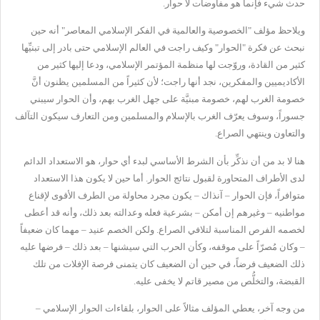
حدث شيء فإنما هو مفاوضات لا حوار.
ويلاحظ مؤلف "الخصوصية والعالمية في الفكر الإسلامي المعاصر" أنه حين
نبحث عن فكرة "الحوار" وكيف راجت في العالم الإسلامي حتى بادر إلى تبنيِّها
كثير من القادة، وروّجت لها منظمة المؤتمر الإسلامي، ودعا إليها كثير من
الأكاديميين والمفكرين، نجد أنها راجت؛ لأن كثيراً من المسلمين يظنون أنَّ
خصومة الغرب لهم، خصومة مبنيَّة على جهل الغرب بهم، وأن الحوار سيبني
جسوراً، وسوف يعرّف الغرب بالإسلام والمسلمين ومن التعارف سيكون التآلف
والتعاون وينتهي الصراع.
هنا لا بد من أن نذكِّر بأن الشرط الأساسي لبدء أي حوار، هو الاستعداد الدائم
لدى الأطراف المتحاورة لقبول نتائج الحوار. أما حين لا يكون هذا الاستعداد
متوافراً، فإن الحوار – آنذاك – يكون مجرد محاولة من الطرف الأقوى لإقناع
مواطنيه – وغيرهم إن أمكن – بشرعية فعله وعدالته بعد ذلك، وأنه قد أعطى
لخصمه الفرص المناسبة لتلافي الصراع. ولكن الخصم عنيد – مهما كان ضعيفاً
– وكان مُصرّاً على موقفه، وكأن الحرب التي سيشنها – بعد ذلك – فرضها عليه
ذلك الضعيف فرضاً، في حين أن الضعيف كان يتمنى فرصة الإفلات من تلك
القبضة، والتخلُّص من مصير قاتم لا يخفى عليه.
من وجه آخر، يعطي المؤلف مثالاً على الحوار، بلقاءات الحوار الإسلامي –