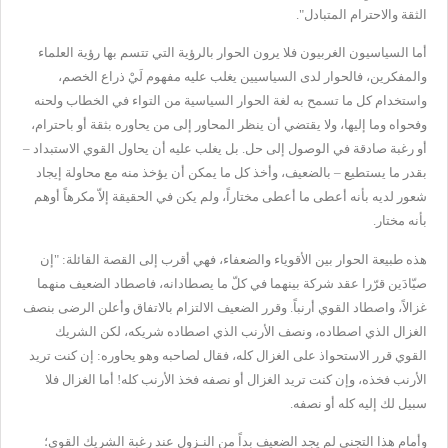
الثقة والاحترام المتبادل".
أما السياسيون الغربيون فلا يرون الحوار بالرؤية التي تتسم بها رؤية العلماء
والمفكرين، فالحوار لدى السياسيين يغلب عليه مفهوم لَيْ ذراع الخصم،
واستخدام كل ما تسمح به لغة الحوار السياسية من التواء في الخطاب ولحنه
وفحواه وما إليها، ولا يقتضي أن ينظر المحاور إلى من يحاوره بثقة أو باحترام،
أو رغبة صادقة في الوصول إلى حل. بل يغلب عليه أن يحاول القوي الاستبداد –
بقدر ما يستطيع – بالضعيف، وأخذ كل ما يمكن أن يؤخذ منه مع محاولة إيجاد
شعور لديه بأنه أعطى ما أعطى مختاراً، ولم يكن في الحقيقة إلاّ مكرهاً أوهم
بأنه مختار.
هذه طبيعة الحوار بين الأقوياء والضعفاء، فهي أقرب إلى القصة القائلة: "إن
صيّادَين قرّرا عقد شركة بينهما في كلّ ما يصطادانه، فاصطاد الضعيف منهما
غزالاً، واصطاد القوي أرنباً. وقرر الضعيف الالتزام بالاتفاق وأعلن الرضى بنصف
الغزال الذي اصطاده، ونصف الأرنب الذي اصطاده شريكه، لكن الشريك
القوي قرر الاستحواذ على الغزال كله، فقال لصاحبه وهو يحاوره: إن كنت تريد
الأرنب فخذه، وإن كنت تريد الغزال أو نصفه فخذ الأرنب كله! أما الغزال فلا
سبيل لك إليه كله أو نصفه.
وأمام هذا التجني لم يجد الضعيف بداً من النـزول عند رغبة الشريك القوي؛