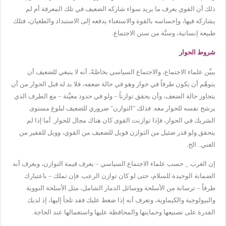
ذلك أن القوي يعرف ما يريد سواء شاركه الضعيف في تلك المعرفة أم لم
يشاركه فيها، وإحساسه بالقوة والاستغناء يدفعه إلى الاستبداد والطغيان، فتلك
طبيعة إنسانية، وسنَّة من سنن الاجتماع.
شروط الحوار
يبيِّن علماء الاجتماع، والاجتماع السياسي بخاصَّةً، أنه لا ينبغي للضعيف أن
يتوهّم أن يكون طرفاً في حوار وهو في حالة ضعفه، فلا بد له قبل الحوار من أن
يتجاوز حالة الضعف، وأن يحقق توازناً – ولو في حدود معيَّنة – مع الطرف الذي
يرشح نفسه للحوار معه. فذلك "التوازن" ضروري للضعيف لبلوغ مستوى
الشريك في الحوار، فإذا توازنت القوى كان هناك مجال للحوار. أما إذا لم
يتحقق ولو قدر ضئيل من التوازن فويل للضعيف من القوي، وويل للفقير من
الغني.. الخ.
إن الغرب _ حسب علماء الاجتماع السياسي – يعرف قيمة التوازن، ويعرف أنه
الضمانة الوحيدة للسلام، حتى لو كان توازن الرعب. فإن تملك – باعتبارك
طرفاً – ترسانة من الأسلحة ووسائل الدمار الشامل، مثل الأسلحة النووية
والبيولوجية والكيماوية، وتعرف أنه إذا ضغط عليك فقد تلجأ إليها، إذ لديك
القدرة على تصنيعها وحمايتها والمحافظة عليها واستعمالها عند الحاجة.