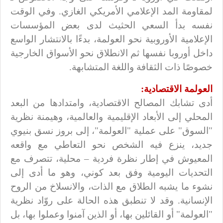
لمقاومة المد الإعلامي الأمريكي الغازي. وفي الوقت
نفسه بدأ السعي الحثيث لدى بعض المؤسسات
الإعلامية الأوروبية نحو العولمة، بدءًا بالانتشار الواسع
داخل أوروبا نفسها ثم الانطلاق نحو الأسواق الخارجية
خصوصًا ذات الثقافة واللغة المتشابهة.
العولمة الاقتصادية:
أدى تشابك المصالح الاقتصادية، وامتدادها من البعد
المحلي إلى الأبعاد الإقليمية والعالمية، وهيمنة نظرية
"السوق" على عملية "العولمة"، إلى بروز نسق بنيوي
جديد، ينزع فيه الشخص نحو التعاطي مع واقعه
المعيوش في إطار نظرة فردية – محلية، تتصرف مع
التحديات اليومية وفق بعد كوني، وهو ما أدى إلى
نشوء ما يشبه الطلاق مع الذات، والانسلاخ من الروح
الإنسانية. وقد لا تنطبق هذه الحالة على روّاد نظرية
"العولمة" أو القائلين بها، أو الذين آمنوا وعملوا بها، بل