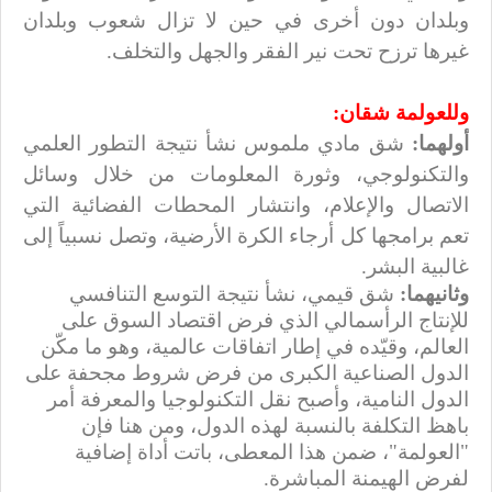
وبلدان دون أخرى في حين لا تزال شعوب وبلدان
غيرها ترزح تحت نير الفقر والجهل والتخلف.
وللعولمة شقان:
أولهما:
شق مادي ملموس نشأ نتيجة التطور العلمي
والتكنولوجي، وثورة المعلومات من خلال وسائل
الاتصال والإعلام، وانتشار المحطات الفضائية التي
تعم برامجها كل أرجاء الكرة الأرضية، وتصل نسبياً إلى
غالبية البشر.
وثانيهما:
شق قيمي، نشأ نتيجة التوسع التنافسي
للإنتاج الرأسمالي الذي فرض اقتصاد السوق على
العالم، وقيّده في إطار اتفاقات عالمية، وهو ما مكّن
الدول الصناعية الكبرى من فرض شروط مجحفة على
الدول النامية، وأصبح نقل التكنولوجيا والمعرفة أمر
باهظ التكلفة بالنسبة لهذه الدول، ومن هنا فإن
"العولمة"، ضمن هذا المعطى، باتت أداة إضافية
لفرض الهيمنة المباشرة.