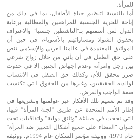
للمرأة.
أما بالنسبة لتنظيم حياة الأطفال، بما في ذلك من
إباحة للحرية الجنسية للمراهقين والمطالبة برعاية
الدول لمن أسمتهم بـ"الناشطين جنسيا" والاعتراف
بحقوق الشواذ ومساواتهم بالأسوياء، في حين أن
المواثيق المعتمدة في عالمنا العربي والإسلامي تنص
على حق الطفل في أن يأتي من خلال زواج شرعي
بين رجل وامرأة، وعدم إجهاض الجنين إلا في حدوث
ضرر محقق للأم، وكذلك حق الطفل في الانتساب
لوالديه الحقيقيين، وغيرها من الحقوق التي تكتسب
صفة الواجب والفرض.
وقد تم تعميم تلك الأفكار عبر عولمتها وتشريعها في
إطار الأمم المتحدة عن طريق "لجنة المرأة" فيها،
التي نجحت في صياغة "وثائق دولية" واتفاقيات تحت
عنوان "القضاء على جميع أشكال التمييز ضد المرأة"
عام 1979، ووثيقة مؤتمر السكان عام 1994م، ووثيقة