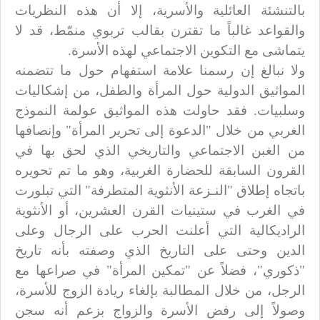
بالتنشئة العائلية والأسرية، إلا أن هذه النظريات
والقواعد غالباً ما تقترن بقالب تربوي منمّط، قد لا
يتماشى مع التكوين الاجتماعي لهذه الأسرة.
ولا نبالغ إن رسمنا علامة استفهام حول ما تتضمنه
المواثيق الدولية حول المرأة والطفل، من إشكاليات
وسلبيات. فقد حاولت هذه المواثيق عولمة النموذج
الغربي من خلال "الدعوة إلى تحرير المرأة" وإنصافها
من الغبن الاجتماعي والتاريخي الذي لحق بها في
القرون السابقة للحضارة الغربية، وهو ما تم تحويره
باتجاه إطلاق "النـزعة الأنثوية المتطرفة" التي تبلورت
في الغرب في ستينيات القرن العشرين، أو الأنثوية
الراديكالية التي أعلنت الحرب على الرجال وعلى
الدين وحتى على التاريخ الذي وصفته بأنه تاريخ
"ذكوري"، فضلاً عن "تمكين المرأة" في صراعها مع
الرجل، من خلال المطالبة بإلغاء ريادة الزوج للأسرة،
وصولاً إلى رفض الأسرة والزواج بزعم أنه سجن