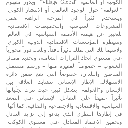
الكونية أو العالمية "
Village Global
". ويدور مفهوم
"العولمة" حول الوجود العالمي أو الانتشار الكوني،
ويستخدم كثيراً في المرحلة الراهنة ضمن
المشروعات السياسية والتخطيطات الاقتصادية،
للتعبير عن هيمنة الأنظمة السياسية في العالم،
وسيطرة المؤسسات الاقتصادية الدولية الكبرى،
ولاسيما تلك التي تملك تأثيراً نافذاً، وتلعب دوراً محورياً
على مستوى اتخاذ القرارات الشاملة، وتحديد مصائر
الشعوب – خصوصاً الفقيرة منها – ورسم مستقبل
المناطق والبلدان، خصوصاً التي تقع ضمن دائرة
الاستهلاك. الإطار الإنساني تتشابك العلاقة بين
الإنسان و"العولمة" بشكل كبير، حيث تترك تجلّياتها
تأثيراً عميقاً على التفاعل الإنساني على الصعد
السياسية والاقتصادية والاجتماعية والثقافية. كما أنّها،
في إطارها النظري الذي يدعو إلى تزايد التبادل
وتحقيق الاعتماد المتبادل على مستوى الكوكب،