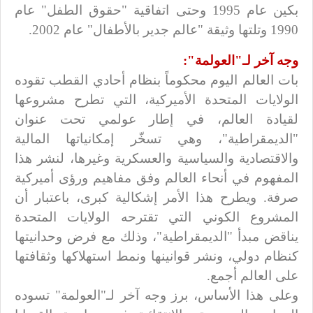
بكين عام 1995 وحتى اتفاقية "حقوق الطفل" عام
1990 وتلتها وثيقة "عالم جدير بالأطفال" عام 2002.
وجه آخر لـ"العولمة":
بات العالم اليوم محكوماً بنظام أحادي القطب تقوده
الولايات المتحدة الأميركية، التي تطرح مشروعها
لقيادة العالم، في إطار عولمي تحت عنوان
"الديمقراطية"، وهي تسخّر إمكانياتها المالية
والاقتصادية والسياسية والعسكرية وغيرها، لنشر هذا
المفهوم في أنحاء العالم وفق مفاهيم ورؤى أميركية
صرفة. ويطرح هذا الأمر إشكالية كبرى، باعتبار أن
المشروع الكوني التي تقترحه الولايات المتحدة
يناقض مبدأ "الديمقراطية"، وذلك مع فرض وحدانيتها
كنظام دولي، ونشر قوانينها ونمط استهلاكها وثقافتها
على العالم أجمع.
وعلى هذا الأساس، برز وجه آخر لـ"العولمة" تسوده