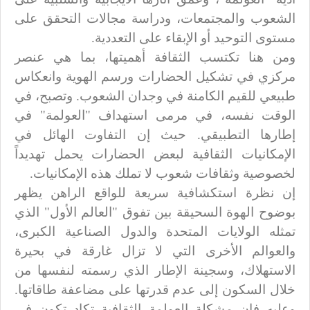
الشعوب والمجتمعات، ودراسة مجالات التحقق على
مستوى التوحيد أو الإبقاء على التعددية.
ومن هنا تكتسب الثقافة أهميتها، بما هي عنصر
مركزي في تشكيل الحضارات ورسم الهوية وانعكاس
طبيعي للقيم الكامنة في وجدان الشعوب. وتصبح، في
الوقت نفسه، في مرمى استهداف "العولمة" في
إطارها التطبيقي. حيث إن التفاوت الهائل في
الإمكانيات الثقافية لبعض الحضارات يحمل تهديداً
لخصوصية وثقافات شعوب لا تملك هذه الإمكانيات.
إن نظرة استكشافية سريعة للواقع الراهن يظهر
بوضوح الهوة السحيقة بين تفوق "العالم الأول" الذي
تمثله الولايات المتحدة والدول الصناعية الكبرى،
والعوالم الأخرى التي لا تزال غارقة في بحيرة
الاستهلاك، وسجينة الإطار الذي رسمته لنفسها من
خلال السكون إلى عدم قدرتها على مضاعفة طاقاتها.
وعليه فإن مشكلة العولمة الثقافية تكاد تكون في