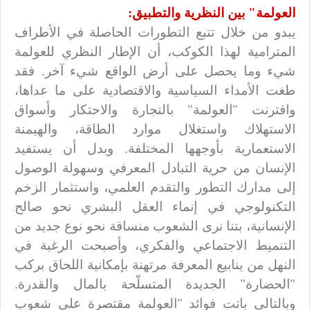
العولمة" بين النظرية والتطبيق:
يبدو من خلال تتبع التطورات الحاصلة في الأطراف
المترامية لهذا الكوكب، أن الإطار النظري للعولمة
شيء وما يحصل على أرض الواقع شيء آخر. فقد
طغت الأمداء السياسية والاقتصادية على ما عداها،
واقترنت "العولمة" بالتجارة والاحتكار وأسواق
الاستهلاك واستغلال موارد الطاقة، والهيمنة
الاستعمارية بأوجهها المختلفة. وبدل أن يستفيد
الإنسان من حرية التبادل المعرفي وسهولة الوصول
إلى مدارك التطور والتقدم العلمي، واستثمار الزخم
التكنولوجي في إنماء العقل البشري نحو صالح
الإنسانية، بتنا نرى الشعوب منساقة نحو نوع جديد من
التنميط الاجتماعي والفكري، وأصبحت الرغبة في
النهل من ينابيع المعرفة مرتهنة بإمكانية اللحاق بركب
"الحضارة" الجديدة المتسلّحة بالمال والقدرة.
وبالتالي باتت فوائد "العولمة مقتصرة على شعوب