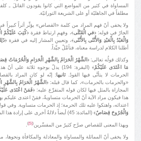
المساواة في كثير من المواضع التي كانوا يقودون القاتلَ ـ كلف
مطلقاً في الجاهليّة أو على الشريعة التوراتيّة.
ولا يخفى أنّ فهم المراد من كلمة «القصاص» يؤثِّر أثراً كبيراً في ف
الجارّ في قوله: ﴿
في الْقَتْلَى
﴾، وفهمِ ارتباط فقرة ﴿
كُتِبَ عَلَيْكُمْ 
وَالْعَبْدُ بِالْعَبْدِ وَالأُنْثَى بِالأُنْثَى
﴾، وتعيينِ المشار إليه في فقرة ﴿
ذَلِ
أطلنا الكلام لدراسة معناه، فتأمَّلْ جيِّداً.
وكذلك قولُه تعالى: ﴿
الشَّهْرُ الْحَرَامُ بِالشَّهْرِ الْحَرَامِ وَالْحُرُمَاتُ قِصَ
مَا اعْتَدَى عَلَيْكُمْ
﴾ (البقرة: 194) يدلّ بوجوه ثلاثة على أنّ هذا المعنى هو المعنيّ بالقصاص:
الحرمات لا يتأتَّى فيها القودُ.
ثانيها
: إنّه لو كان المراد بالق
«والحرمات بالحرمات»، كما قال قبله: ﴿
الشَّهْرُ الْحَرَامُ بِالشَّهْرِ ال
المجازاة بالمثل فيها لكان قوله المتفرِّع عليه: ﴿
فَمَنْ اعْتَدَى عَلَيْكُ
هذا فيكون مراد الآية أنّ الحرمات متساويةٌ، فمَنْ اعتدى عليكم 
اعتدائه، واهتكوا عليه تلك الحرمة؛ إذ الحرمات متساوية. وفي قوله
وَالْجُرُوحَ قِصَاصٌ
﴾ (المائدة: 45) أيضاً دلالةٌ أخرى على إرادة هذا المعنى، نذكرها عند الكلام حول الآية.
)
[5]
(
وبهذا المعنى للقصاص صرَّح كثيرٌ من المفسِّرين
.
ولا يخفى أنّ المماثلة والمساواة والمعادلة والمكافأة ونحوها، 