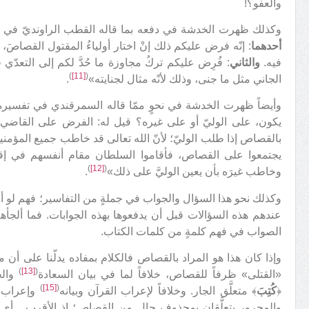
والعفو؟!
وكذلك ظهرت الخدشة في دفعه بما قاله القطب الراونديّ في فق
أحدهما
: إنّه فرض عليكم ذلك إنْ اختار أولياءُ المقتول القصاصَ، 
فيه.
والثاني
: فُرِض عليكم تركُ مجاوزة ما حُدَّ لكم إلى التعد
)
[11]
(
الجاني مثل ما جنى، وذلك لأنّه مثال لجنايته»
.
وأيضاً ظهرت الخدشة في نحوٍ ممّا قاله السمرقندي في تفسيره 
يكون، على الوليّ أو على غيره؟ قيل له: الفرض على القاضي إ
بالقصاص إذا طلب الوليّ؛ لأنّ الله تعالى قد خاطب جميع المؤمنين ب
يجتمعوا على القصاص، فأقاموا السلطان مقام أنفسهم في إق
)
[12]
(
وخاطب غيرَه بأن يعين الوليَّ على ذلك»
.
وكذلك نحو هذا السؤال والجواب في جملةٍ من التفاسير؛ فهم لو 
عندهم هذه السؤالات قبل أن يدفعوها بهذه الجوابات. فما ألجأهم
الصواب في فهم كلمةٍ من كلمات الكتاب.
وإذا كان هذا هو المراد بالقصاص فالكلام بمفاده يدلّنا على أن متع
)
[13]
(
«القتلى» ظرفاً للقصاص، خلافاً لما في بيان السعادة
والج
)
[15]
(
﴿
كُتِبَ
﴾ متعلَّق الجار. وخلافاً لإعراب القرآن وبيانه
وإعراب ا
والمجرور يتعلَّقان بمحذوفٍ حالٍ من القصاص؛ إذ الأقرب ـ أي 