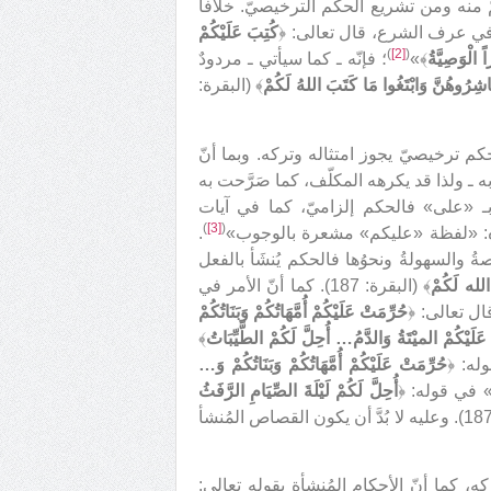
ّ منه ومن تشريع الحكم الترخيصيّ. خلافاً
 في عرف الشرع، قال تعالى: ﴿
كُتِبَ عَلَيْكُمْ
)
[2]
(
 الْوَصِيَّةُ
﴾»
؛ فإنّه ـ كما سيأتي ـ مردودٌ
اشِرُوهُنَّ وَابْتَغُوا مَا كَتَبَ اللهُ لَكُمْ
﴾ (البقرة:
ّا حكم ترخيصيّ يجوز امتثاله وتركه. وبما أنّ
ه ـ ولذا قد يكرهه المكلّف، كما صَرَّحت به
لفعل المتعدّي بـ «على» فالحكم إلزاميّ، كما في آيات
)
[3]
(
ره: «لفظة «عليكم» مشعرة بالوجوب»
.
 والسهولةُ ونحوُها فالحكم يُنشَأ بالفعل
الله لَكُمْ
﴾ (البقرة: 187). كما أنّ الأمر في
ال تعالى: ﴿
حُرِّمَتْ عَلَيْكُمْ أُمَّهَاتُكُمْ وَبَنَاتُكُمْ
َلَيْكُمْ الميْتَةُ وَالدَّمُ… أُحِلَّ لَكُمْ الطَّيِّبَاتُ
﴾
حُرِّمَتْ عَلَيْكُمْ أُمَّهَاتُكُمْ وَبَنَاتُكُمْ وَ…
أُحِلَّ لَكُمْ لَيْلَةَ الصِّيَامِ الرَّفَثُ
﴾ (البقرة: 187). وعليه لا بُدَّ أن يكون القصاص المُنشأ
كه، كما أنّ الأحكام المُنشأة بقوله تعالى: