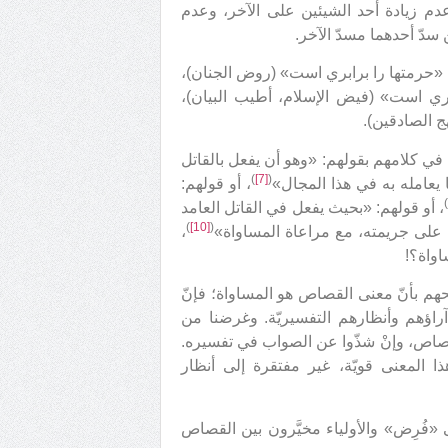
دم زيادة أحد الشيئين على الآخر، وعدم
سدّ أحدهما مسدّ الآخر.
 «حرمتها را برابري است» (روض الجنان)،
بري است» (فيض الإسلام، أطيب البيان)،
 الصادقين).
ة في كلامهم بقولهم: «وهو أن يفعل بالقاتل
)
[7]
(
 يعامله به في هذا المجال»
، أو قولهم:
، أو قولهم: «بحيث يفعل في القاتل العامد
)
[10]
(
له على جريمته، مع مراعاة المساواة»
،
اواة؟!
يحهم بأنّ معنى القصاص هو المساواة؛ فإنّ
آراؤهم وأنظارهم التفسيريّة. وغرضنا من
القصاص، وإنْ شذّوا عن الصواب في تفسيره.
هذا المعنى قويّة، غير مفتقرة إلى أنظار
 «فُرِض» والأولياء مخيَّرون بين القصاص