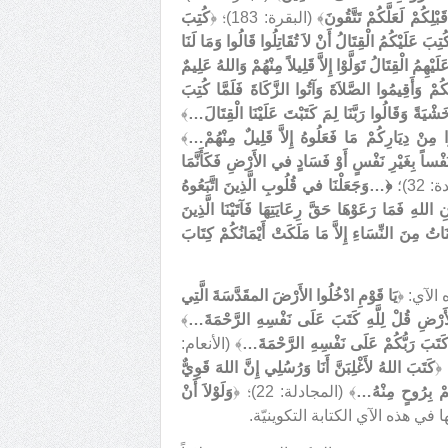
لِكُمْ لَعَلَّكُمْ تَتَّقُونَ
﴾ (البقرة: 183)؛ ﴿
كُتِبَ
َ عَلَيْكُمُ الْقِتَالُ أَنْ لاَ تُقَاتِلُوا قَالُوا وَمَا لَنَا
يْهِمُ الْقِتَالُ تَوَلَّوْا إِلاَّ قَلِيلاً مِنْهُمْ وَاللهُ عَلِيمٌ
َكُمْ وَأَقِيمُوا الصَّلاَةَ وَآتُوا الزَّكَاةَ فَلَمَّا كُتِبَ
شْيَةً وَقَالُوا رَبَّنَا لِمَ كَتَبْتَ عَلَيْنَا الْقِتَالَ…
﴾
جُوا مِنْ دِيَارِكُمْ مَا فَعَلُوهُ إِلاَّ قَلِيلٌ مِنْهُمْ…
﴾
نَفْساً بِغَيْرِ نَفْسٍ أَوْ فَسَادٍ في الأَرْضِ فَكَأَنَّمَا
 32)؛
﴿
…وَجَعَلْنَا في قُلُوبِ الَّذِينَ اتَّبَعُوهُ
َانِ اللهِ فَمَا رَعَوْهَا حَقَّ رِعَايَتِهَا فَآتَيْنَا الَّذِينَ
اتُ مِنَ النِّسَاءِ إِلاَّ مَا مَلَكَتْ أَيْمَانُكُمْ كِتَابَ
الآي: ﴿
يَا قَوْمِ ادْخُلُوا الأَرْضَ المقَدَّسَةَ الَّتِي
رْضِ قُلْ لِلَّهِ كَتَبَ عَلَى نَفْسِهِ الرَّحْمَةَ…
﴾
مْ كَتَبَ رَبُّكُمْ عَلَى نَفْسِهِ الرَّحْمَةَ…
﴾ (الأنعام:
كَتَبَ اللهُ لأَغْلِبَنَّ أَنَا وَرُسُلِي إِنَّ اللهَ قَوِيٌّ
ُمْ بِرُوحٍ مِنْهُ…
﴾ (المجادلة: 22)؛ ﴿
وَلَوْلاَ أَنْ