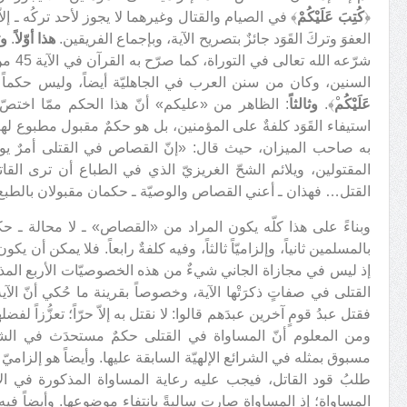
﴿
كُتِبَ عَلَيْكُمْ
﴾ في الصيام والقتال وغيرهما لا يجوز لأحد تركُه ـ إلاّ 
العفوَ وتركَ القَوَد جائزٌ بتصريح الآية، وبإجماع الفريقين.
هذا أوّلاً
.
وث
شرّعه 
السنين، وكان من سنن العرب في الجاهليّة أيضاً، وليس حكماً جديد
عَلَيْكُم
ْ﴾.
وثالثاً
: الظاهر من «عليكم» أنّ هذا الحكم ممّا اختص
استيفاء القَوَد كلفةٌ على المؤمنين، بل هو حكمٌ مقبول مطبوع لهم
به صاحب الميزان، حيث قال: «إنّ القصاص في القتلى أمرٌ يواف
المقتولين، ويلائم الشحّ الغريزيّ الذي في الطباع أن ترى القات
القتل… فهذان ـ أعني القصاص والوصيّة ـ حكمان مقبولان بالطبع
وبناءً على هذا كلّه يكون المراد من «القصاص» ـ لا محالة ـ حكماً 
بالمسلمين ثانياً، وإلزاميّاً ثالثاً، وفيه كلفةٌ رابعاً. فلا يمكن أن ي
إذ ليس في مجازاة الجاني شيءٌ من هذه الخصوصيّات الأربع المذكو
القتلى في صفاتٍ ذكرَتْها الآية، وخصوصاً بقرينة ما حُكي أنّ الآي
فقتل عبدُ قومٍ آخرين عبدَهم قالوا: لا نقتل به إلاّ حرّاً؛ تعزُّزاً ل
ومن المعلوم أنّ المساواة في القتلى حكمٌ مستحدَث في الشري
مسبوق بمثله في الشرائع الإلهيّة السابقة عليها. وأيضاً هو إلزاميّ لا
طلبُ قود القاتل، فيجب عليه رعاية المساواة المذكورة في الآية،
المساواة؛ إذ المساواة صارت سالبةً بانتفاء موضوعها. وأيضاً فيه 