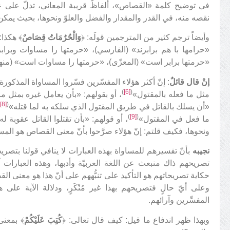
في توضيح كلمة «القصاص»، ألفاظٌ قريبة المعاني، تدلّ على ع
نقصه منه، في القدر والمقدار والفضل والعلوّ ونحوها، بحيث يمكن 
وأيضاً ترجم كثير من المترجمين قولَه: ﴿
وَالْحُرُمَاتُ قِصَاصٌ
﴾ هكذا:
«حرامها با هم برابرند» (الفارسي)، «حرمتها را مساوات وبرا
«حرمتها برابر است» (المعزّى)، «حرمتها را مساوات است» (منهج
إنْ قال قائلٌ
: إنّ أكثر هؤلاء المفسّرين فسّروا المساواة المذكور
)
[6]
(
مثل ما فعله بالمقتول»
، أو بقولهم: «بأن يعامل غيره بمثل ما
)
[8]
(
«أن يسلك بالقاتل في طريق المقتول الذي سلكه به لما قتله»
)
[9]
(
ما فعل في المقتول»
، أو قولهم: «بأن تقتلوا القاتل عقوبة 
ونحوها، فكيف قلتم: إنّ هؤلاء صرَّحوا بأنّ معنى القصاص هو المس
نجيبه
بأنّ تفسيرهم للمساواة بهذه العبارات لا ينافي قولنا بتصر
تصريحهم ذاك منبعث عن اللغة العربيّة وأدبها، وهذه العبارات 
حكاية تصريحاتهم هو التأكيد على تنبُّههم على أنّ هذا هو معنى 
وعلى أيّ حالٍ فتصريحهم بهذا غير مُنْكَرٍ، ودلالة الآية على 
المفسِّرين وآرائهم.
وبهذا ظهر اندفاع ما قيل: كيف قال تعالى: ﴿
كُتِبَ عَلَيْكُمْ
﴾ بمعنى