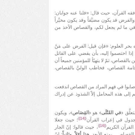
ه القرآن، حيث قال: «فلنا عنه جوابان:
والفرض قد يكون مضيَّقاً وقد يكون مخيَّراً
ّي في ما لم يجعل لكم، والقصاص الأخذ من
بحر العلوم: «فإن قيل: الفرض على مَنْ
ذا اختصموا إليه، بأن يقضي على القاتل
القصاص، ثمّ لا يتهيّأ للمؤمنين جميعاً أن
امة القصاص، فخاطب الوليَّ بالقصاص،
أصابوا في فهم المراد من القصاص اندفعت
 إلى هذه المحامل إلاّ الشذوذ عن إدراك
لَّق ﴿
في القَتْلَى
﴾ هو ﴿
القِصَاص
﴾، ويكون
)
[14]
(
دول في إعراب القرآن
؛ حيث جعلا
)
[16]
(
لقرآن الكريم
، حيث قالوا: إنّ الجار
القصاص ـ يمنع الأبعد.
هذا أوّلاً
.
وثانياً
: إنّ