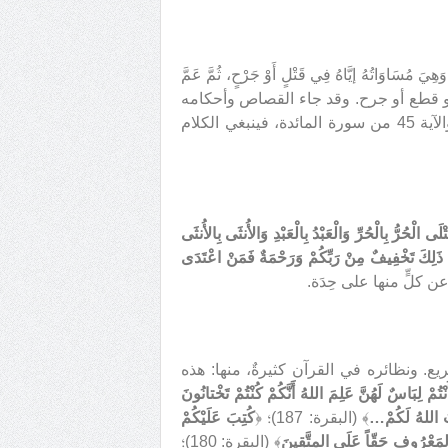
مُسَاوَاتُهُ إيَّاهُ فِي قَتْلٍ أَوْ جَرْحٍ، ثُمَّ عَمَّ
 أو قطع أو جرح. وقد جاء القصاص وأحكامه
في آياتٍ قليلة من القرآن، أهمّها: الآية 178 من سورة البقرة، والآية 45 من سورة المائدة، فينبغي الكلام
ى الْحُرُّ بِالْحُرِّ وَالْعَبْدُ بِالْعَبْدِ وَالأُنثَى بِالأُنثَى
ٍ ذَلِكَ تَخْفِيفٌ مِنْ رَبِّكُمْ وَرَحْمَةٌ فَمَنْ اعْتَدَى
شريع. ونظائره في القرآن كثيرةٌ، منها: هذه
تُمْ لِبَاسٌ لَهُنَّ عَلِمَ اللهُ أَنَّكُمْ كُنْتُمْ تَخْتانُونَ
َبَ اللهُ لَكُمْ…
﴾ (البقرة: 187)؛ ﴿
كُتِبَ عَلَيْكُمْ
 بِالمَعْرُوفِ حَقّاً عَلَى المتَّقِينَ
﴾ (البقرة: 180)؛