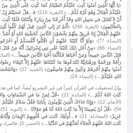
﴿
يَا أَيُّهَا الَّذِينَ آمَنُوا كُتِبَ عَلَيْكُمُ الصِّيَامُ كَمَا كُتِبَ عَلَى الَّذِينَ مِنْ قَبْ
عَلَيْكُمُ الْقِتَالُ وَهُوَ كُرْهٌ لَكُمْ…
﴾ (البقرة: 216)؛
﴿
…هَلْ عَسَيْتُمْ إِنْ كُتِب
أَنْ لاَ نُقَاتِلَ في سَبِيلِ اللهِ وَقَدْ أُخْرِجْنَا مِنْ دِيَارِنَا وَأَبْنَائِنَا فَلَمَّا كُتِبَ عَلَ
بِالظَّالِمِينَ
﴾ (البقرة: 246)؛ ﴿
أَلَمْ تَرَ إِلى الَّذِينَ قِيلَ لَهُمْ كُفُّوا أَيْدِي
عَلَيْهِمُ الْقِتَالُ إِذَا فَرِيقٌ مِنْهُمْ يَخْشَوْنَ النَّاسَ كَخَشْيَةِ اللهِ أَوْ أَشَدَّ خَ
(النساء: 77)؛ ﴿
وَلَوْ أَنَّا كَتَبْنَا عَلَيْهِمْ أَنِ اقْتُلُوا أَنْفُسَكُمْ أَوِ اخْرُ
(النساء: 66)؛ ﴿
مِنْ أَجْلِ ذَلِكَ كَتَبْنَا عَلَى بَنِي إِسْرَائِيلَ أَنَّهُ مَنْ قَتَلَ 
قَتَلَ النَّاسَ جَمِيعاً وَمَنْ أَحْيَاهَا فَكَأَنَّمَا أَحْيَا النَّاسَ جَمِيعاً…
﴾ (المائدة:
رَأْفَةً وَرَحْمَةً وَرَهْبَانِيَّةً ابْتَدَعُوهَا مَا كَتَبْنَاهَا عَلَيْهِمْ إِلاَّ ابْتِغَاءَ رِضْو
آمَنُوا مِنْهُمْ أَجْرَهُمْ وَكَثِيرٌ مِنْهُمْ فاسِقُونَ
﴾ (الحديد: 27)؛ ﴿
وَالمُحْصَنَ
اللهِ عَلَيْكُمْ…
﴾ (النساء: 24).
وإنْ استعملت في القرآن كثيراً في غير التشريع أيضاً، كما في هذه 
كَتَبَ اللهُ لَكُمْ…
﴾ (المائدة: 21)؛ ﴿
قُلْ لِمَنْ مَا في السَّمَاوَاتِ وَالأَ
(الأنعام: 12)؛ ﴿
وَإِذَا جَاءَكَ الَّذِينَ يُؤْمِنُونَ بِآيَاتِنَا فَقُلْ سَلاَمٌ عَلَيْكُ
54)؛ ﴿
قُلْ لَنْ يُصِيبَنَا إِلاَّ مَا كَتَبَ اللهُ لَنَا هُوَ مَوْلاَنَا…
﴾ (التوبة: 51)؛ ﴿
عَزِيزٌ
﴾ (المجادلة: 21)؛
﴿
…أُولَئِكَ كَتَبَ في قُلُوبِهِمُ الإِيمَانَ وَأَيَّدَه
كَتَبَ اللهُ عَلَيْهِمُ الْجَلاَءَ لَعَذَّبَهُمْ في الدُّنْيَا…
﴾ (الحشر: 3). فالمراد بها في هذه الآي الكتابة التكوينيّة.