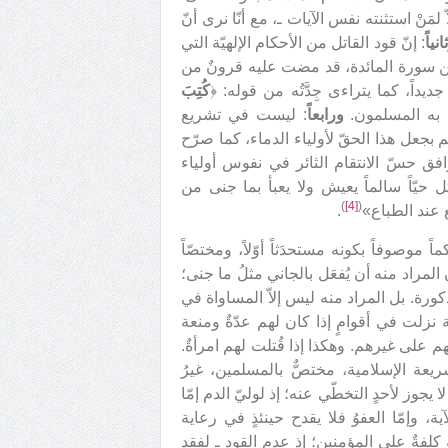
لمَنْ استثنته نفس الآيات ـ، مع أنّا نرى أنّ
انياً
: إنّ قود القاتل من الأحكام الإلهيّة التي
الله تعالى في التوراة، كما صرّح به القرآن في الآية 45 من سورة المائدة، قد مضت عليه قرونٌ من
اً، كما يتراءى جِدَّتُه من قوله: ﴿
كُتِبَ
ّ به المسلمون.
ورابعاً
: ليست في تشريع
 بجعل هذا الحقّ لأولياء الدماء، كما صرّح
ق حسّ الانتقام الثائر في نفوس أولياء
ل حيّاً سالماً يعيش ولا يعبأ بما جنى من
)
[4]
(
 عند الطباع»
.
موصوفاً بكونه مستحدَثاً أوّلاً، ومختصّاً
كون المراد منه أن يُفعَل بالجاني مثلُ ما جنى؛
رة. بل المراد منه ليس إلاّ المساواة في
ة نزلت في أقوامٍ إذا كان لهم عدّةٌ ومنعة
فضلهم على غيرهم. وهكذا إذا قُتلت لهم امرأةٌ.
عة الإسلامية، مختصٌّ بالمسلمين، غيرُ
 يجوز لأحدٍ التخطّي عنه؛ إذ لوليّ الدم إمّا
 وإمّا العفوُ فلا يقدح حينئذٍ في رعاية
كلفةٌ على المؤمنين؛ إذ عدم القود ـ لفقد