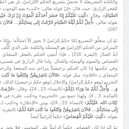
والكتابة التشريعيّة لا تختصّ بتشريع الحكم الإلزاميّ، بل هي أعم
للفخر الرازيّ، حيث قال: «إنّ قوله تعالى: «كتب» يفيد الوجوب
الصِّيَامُ
﴾، وقال: ﴿
كُتِبَ عَلَيْكُمْ إِذَا حَضَرَ أَحَدَكُمْ الْمَوْتُ إِنْ تَرَكَ خَيْراً
بقوله تعالى: ﴿
أُحِلَّ لَكُمْ لَيْلَةَ الصِّيَامِ الرَّفَثُ إِلى نِسَائِكُمْ… فَالآنَ بَ
187).
ثمّ إن متعلَّق التشريع إمّا حكمٌ إلزاميّ لا يجوز إلاّ امتثالُه؛ وإم
المترائيَ من الحكم الإلزاميّ هو المشقّة والكلفة على الذي كُلِّف ب
آيةُ القتال (البقرة: 216) ـ فإذا أُنشِئ الحكم با
القصاص والصوم والوصيّة والقتال. ولذا قال الرازيّ في تفسي
وفي عكسها إذا كان الحكم ترخيصيّاً يتراءى منه المنفعةُ والرخصةُ
المتعدّي بـ «اللام»، مثل قوله: ﴿
فَالآنَ بَاشِرُوهُنَّ وَابْتَغُوا مَا كَتَبَ 
التحريم (وهو حكمٌ إلزاميّ) والإحلال (وهو حكمٌ ترخيصيّ) كذلك، ق
وَ… وَأُحِلَّ لَكُمْ مَا وَرَاءَ ذَلِكُمْ
﴾ (النساء: 23 ـ 24)، وقال: ﴿
حُرِّمَتْ ع
(المائدة: 3 ـ 4). ولهذا جمع بين «التحريم» و«كتب على» في قوله: ﴿
كِتَابَ الله عَلَيْكُمْ
﴾ (النساء: 23 ـ 24)، وبين «الإحلال» و«كتب لـ» في قوله: ﴿
إِلَى نِسَائِكُمْ… فَالآنَ بَاشِرُوهُنَّ وَابْتَغُوا مَا كَتَبَ اللهُ لَكُمْ
بقوله: ﴿
كُتِبَ عَلَيْكُمْ الْقِصَاصُ
﴾ حكماً إلزاميّاً أيضاً.
ثمّ إنّه إذا كان القصاص حكماً إلزاميّاً على المؤمنين فلا يجوز تر