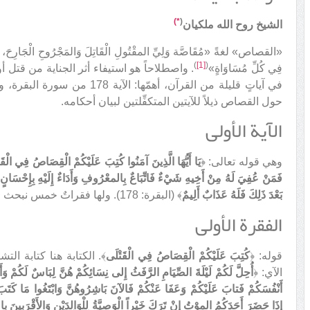
*)
(
الشيخ روح الله ملكيان
«القصاص» لغةً «مُقَاصَّة وَلِيِّ المقْتُولِ الْقَاتِلَ وَالمَجْرُوحِ الْجَارِحَ، وَهِيَ 
)
[1]
(
فِي كُلِّ مُسَاوَاةٍ»
. واصطلاحاً هو استيفاء أثر الجناية من قتل
حول القصاص ذيلاً للآيتين المتكفِّلتين لبيان أحكامه.
الآية الأولى
وهي قوله تعالى: ﴿
يَا أَيُّهَا الَّذِينَ آمَنُوا كُتِبَ عَلَيْكُمْ الْقِصَاصُ فِي الْقَتْلَ
فَمَنْ عُفِيَ لَهُ مِنْ أَخِيهِ شَيْءٌ فَاتِّبَاعٌ بِالمعْرُوفِ وَأَدَاءٌ إِلَيْهِ بِإِحْسَان
بَعْدَ ذَلِكَ فَلَهُ عَذَابٌ أَلِيمٌ
﴾ (البقرة: 178). ولها فقراتٌ خمس نبحث عن كلٍّ منها على حِدَة.
الفقرة الأولى
قوله: ﴿
كُتِبَ عَلَيْكُمْ الْقِصَاصُ فِي الْقَتْلَى
﴾. الكتابة هنا كتابة الت
الآي: ﴿
أُحِلَّ لَكُمْ لَيْلَةَ الصِّيَامِ الرَّفَثُ إِلى نِسَائِكُمْ هُنَّ لِبَاسٌ لَكُمْ وَأَنْ
أَنْفُسَكُمْ فَتابَ عَلَيْكُمْ وَعَفَا عَنْكُمْ فَالآنَ بَاشِرُوهُنَّ وَابْتَغُوا مَا كَت
إِذَا حَضَرَ أَحَدَكُمُ الموْتُ إِنْ تَرَكَ خَيْراً الْوَصِيَّةُ لِلْوَالِدَيْنِ وَالأَقْرَبِينَ