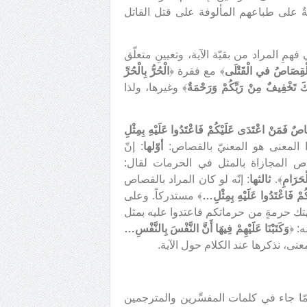
ةٌ على طباعهم المألوفة على قتل القاتل
همِ المراد من بقيّة الآية، وتعيينِ متعلّق
الْقِصَاصُ في الْقَتْلَى
﴾ مع فقرة ﴿
الْحُرُّ بِالْحُرِّ
كَ تَخْفِيفٌ مِنْ رَبِّكُمْ وَرَحْمَةٌ
﴾ وغيرها، ولذا
اصٌ فَمَنْ اعْتَدَى عَلَيْكُمْ فَاعْتَدُوا عَلَيْهِ بِمِثْلِ
أوّلها
: إنّ
صاص المجازاة بالمثل في الحرمات لقال:
ْحَرَامِ
﴾.
ثالثها
: إنّه لو كان المراد بالقصاص
مْ فَاعْتَدُوا عَلَيْهِ بِمِثْلِ…
﴾ مستدركاً. وعلى
بهتك حرمةٍ من حرماتكم فاعتدوا عليه بمثل
: ﴿
وَكَتَبْنَا عَلَيْهِمْ فِيهَا أَنَّ النَّفْسَ بِالنَّفْسِ…
ممّا جاء في كلمات المفسِّرين والمترجمين