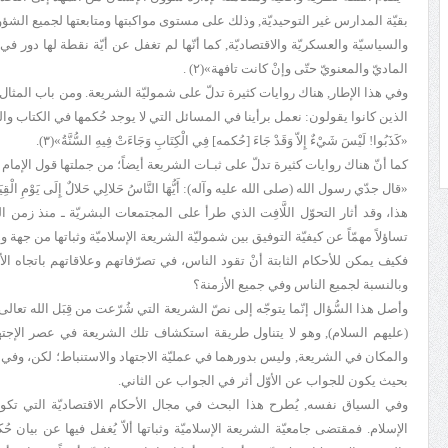
بقيّة المدارس غير التوحيديّة, وذلك على مستوى مواكبتها ومتابعتها لجميع الشؤون ال
والسياسيّة والعسكريّة والاقتصاديّة, كما أنّها لم تغفل عن أيّة نقطة لها دور ف
الماديّ والمعنويّ حتّى وإنْ كانت تافهة»(۲) .
وفي هذا الإطار, هناك روايات كثيرة تدلّ على شموليّة الشريعة. ومن باب المثال
الذين كانوا يقولون: نعمل برأينا في المسائل التي لا يوجد حُكمها في الكتاب والسن
«كَذَبُوا! لَيْسَ شَيْ‏ءٌ إِلاّ وَقَدْ جَاءَ [حُكمه] فِي الْكِتَابِ وَجَاءَتْ فِيهِ السُّنَّةُ»(۳).
كما أنّ هناك روايات كثيرة تدلّ على ثبـات الشريعة أيضاً؛ من جملتها قول الإمام 
«قال جدّي رسول الله (صلى الله عليه وآله): أَيُّهَا النَّاسُ حَلالِي حَلالٌ إِلَى يَوْمِ الْقِيَامَةِ و
هذا، وقد أثار التحوّل اللَّافِت الذي طرأ على المجتمعات البشريّة ـ منذ زمن 
تساؤلاً مهمّاً عن كيفيّة التوفيق بين شموليّة الشريعة الإسلاميّة وثباتها من جهة 
فكيف يمكن للأحكام الثابتة أنْ تقود الناس، في تصرّفاتهم وعلاقاتهم باتجاه الأ
وبالنسبة لجميع الناس وفي جميع الأزمنة؟
وأصل هذا السُّؤال إنّما يتوجّه إلى نصّ الشريعة التي شُرّعت من قِبَل الله تعالى, 
(عليهم السلام), وهو لا يتناول طريقة استكشاف تلك الشريعة في عصر الإجتهاد.
والمكان في الشريعة, وليس بدورهما في عمليّة الاجتهاد والاستنباط؛ لكن، وفي
بحيث يكون للجواب عن الأوّل أثر في الجواب عن الثاني.
وفي السياق نفسه, يُطرح هذا البحث في مجال الأحكام الاقتصاديّة التي تكو
الإسلام. فمقتضى جامعيّة الشريعة الإسلاميّة وثباتها ألاّ يُغفل فيها عن بيان حُك