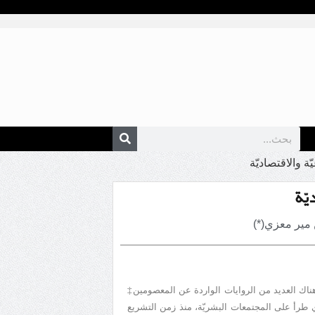
ّة والاقتصاديّة
يّة
مير معزي(*)
ّ هناك العديد من الروايات الواردة عن المعصومين‡
الذي طرأ على المجتمعات البشريّة، منذ زمن التشريع