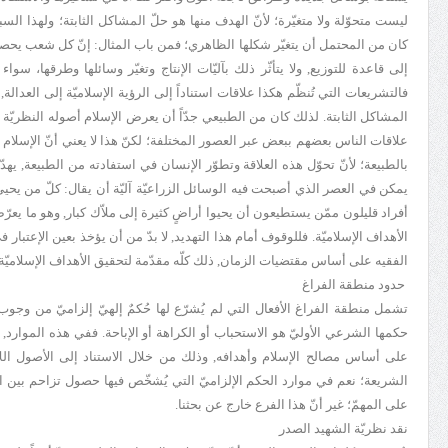
ليست متحوّلة ولا متغيّرة؛ لأنّ الهدف منها هو حلّ المشاكل الثابتة؛ ولهذا الس
كان من المحتمل أن يتغيّر شكلها الظاهري؛ فمن باب المثال: إنّ كل شعب يحصل 
إلى قاعدة للتوزيع, ولا يتأثّر ذلك بآليّات الإنتاج وتغيّر وسائلها وطرقها، سو
فالتشريعات التي تُنظّم هكذا علاقات استناداً إلى الرؤية الإسلاميّة إلى العدالة
المشاكل الثابتة. لذلك كان من الطبيعي جدّاً أن يعرض الإسلام أصوله النظريّة 
علاقات الناس بعضهم ببعض عبر العصور المختلفة؛ لكنّ هذا لا يعني أنّ الإسلام 
بالطبيعة؛ لأنّ تحوّل هذه العلاقة وتطوّر الإنسان في استفادته من الطبيعة, يهدّدا
يمكن في العصر الذي أصبحت فيه الوسائل الزراعيّة آليّة أن يقال: كلّ من يحيي 
أفراد قليلون ممّن يستطيعون أن يحيوا أراضٍ كثيرة إلى ملاّك كبار, وهو ما يعرّ
الأهداف الإسلاميّة. فللوقوف أمام هذا التهديد, لا بدّ من أن يؤخذ بعين الإعتبار 
الفقيه على أساس مقتضيات الزمان, ذلك كلّه مقدّمة لتحقيق الأهداف الإسلاميّة.
حدود منطقة الفراغ
تشمل منطقة الفراغ الأفعال التي لم يُشرّع لها حُكمٌ إلهيّ إلزاميّ من وجو
حكمها الشرعي الأوليّ هو الاستحباب أو الكراهة أو الإباحة. ففي هذه الموارد,
على أساس مصالح الإسلام وأهدافه, وذلك من خلال الاستناد إلى الأصول ال
الشريعة؛ نعم في موارد الحكم الإلزاميّ التي يُشخّص فيها حصول تزاحم بين الأ
على المهمّ؛ غير أنّ هذا الفرع خارج عن بحثنا.
نقد نظريّة الشهيد الصدر