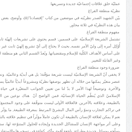
عمليّة خلق علاقات إجتماعيّة جديدة وتسريعها.
نظريّة منطقة الفراغ
بيان هذه النظريّة في ثلاثة محاور.
مفهوم منطقة الفراغ
تشتمل الشريعة الإسلاميّة على قسمين: قسم يحتوي على تشريعات إلهيّة ثابتة 
أُوْكِل أمره إلى وليّ الأمر نفسه, بحيث لا يحتاج إلى أيّ تشريع إلهيّ ثابت غير 
على أساس الأهداف الكلّية للإسلام ومقتضياتها. ويُعدّ القسم الثاني هو منطقة ا
وغير القابلة للتغيير.
ضرورة وجود منطقة الفراغ
لا يخفى أنّ الشريعة الإسلاميّة ليست شريعة مؤقّتة؛ بل هي أبديّة وعالميّة. و
عنصر متغيّر يمكنها من خلاله أن تظهر بوصفها نظريّة ومشروعاً أبديّاً عالميّاً 
والآخرة. وتوضيحاً لهذا الأمر, لا بدّ لنا من تعيين الجوانب المتغيّرة في حيا
الإسلاميّ الذي يُنظّم الحياة الإنسانيّة. فمن الواضح أنّ هناك نوعين من الع
بالطبيعة، وعلاقته بالآخرين. فالعلاقة الأولى ليست متوقّفة على وجود المجتمع؛
في تراكم التجارب ونموّ رأس المال البشريّ المرتبط بمعرفة الطبيعة, ما يؤثّر 
نعم لا يمكن لعلاقة الإنسان بالطبيعة أن تكون عاملاً مؤثّراً في تنظيم علاقته بال
وعلى أثر مواجهة الإنسان للمشاكل الجديدة وإيجاده للحلول المتنوّعة لها، ستت
يسلّحه بوسائل جديدة وطرائق ناجعة أقوى وأكثر كفاءة في تسخيرها والاستفادة من