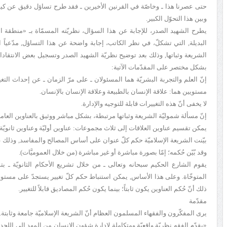
حتى عصرنا هذا ـ وخاصّة في القرنين الأخيرين ـ فقد طرح تساؤل دقيق عن كيفيّة 
وبين هذا التحوّل الكبير.
يطرح الشهيد الصدر، للإجابة عن هذا السؤال، نظريّته المسمّاة بـ «منطقة 
البديلة, التي تشكلّ، في نظر الكاتب، إجابة واضحة عن هذا التساؤل, مدّعياً 
الشريعة وثباتها, وذلك بعد توضيح نظريّة الشهيد الصدر وتسجيل بعض الانتقادات علي
بشكل مختصر على المقدّمات الآتية:
إنّ العلم والتجربة البشريّة هما المسئولان ـ على مرّ الزمان ـ عن إحداث التغ
مستويين هما: علاقة الإنسان بالطبيعة وعلاقة الإنسان بالإنسان.
لا يخفى أنّ هذه التغييرات قابلة للتوجيه والإدارة.
إنّ مسألة شموليّة الشريعة وثباتها مرتبطة، بشكل مباشر ووثيق بالعناوين العامة 
يمكن تقسيم عناوين العلاقات إلى ثلاث مجموعات: عناوين أوليّة وعناوين ثانويّة 
بيّنت الشريعة الإسلاميّة حكم كلّ عنوان على أساس المصالح والمفاسد, وذلك عل
وقد بُيّن حُكمه؛ إمّا بصورة مباشرة أو غير مباشرة (من خلال العموميَّات).
يقوم الشارع الحكيم سبحانه وتعالى ـ من خلال تشريع الأحكام الثانويّة ـ بت
المتوخّاة. وعلى هذا الأساس, يمكن استنباط حكم كلّ تغيير يستجدّ على مستوى
ذلك أنّ حُكم العناوين يكون ثابتاً؛ بينما يكون حُكم المصاديق قابلاً للتغيير.
مقدّمة
يرى المفكّرون والفقهاء المسلمون العظام أنّ الشريعة الإسلاميّة جامعة وثابتة.