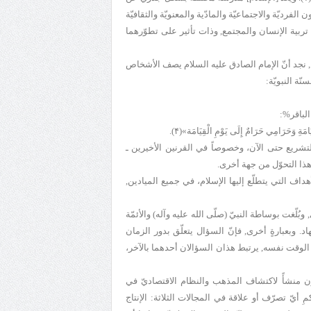
فرديّة والاجتماعيّة والمادّية والمعنويّة والثقافيّة
ي تربية الإنسان والمجتمع, وذات تأثير على تطوّرهما
, نجد أنّ الإمام الصادق عليه السلام يصف الأشخاص
ّة النبويّة:
الباقر%:
َحَرَامِي حَرَامٌ إِلَى يَوْمِ الْقِيَامَة»(۴).
التشريع حتى الآن، وخصوصاً في القرنين الأخيرين ـ
وهذا التحوّل من جهة أخرى.
هداف التي يتطلّع إليها الإسلام، في جميع الميادين,
وبُلّغت بوساطة النبيّ (صلّى الله عليه وآله) والأئمّة
 وبعبارةٍ أخرى, فإنّ السؤال يتعلّق بدور الزمان
 الوقت نفسه, يرتبط هذان السؤالان أحدهما بالآخر،
ن منشأً لاكتشاف المذهب والنظام الاقتصاديّ في
مِ أيّ تصرّف أو علاقة في المجالات الثلاثة: الإنتاج