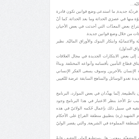
كيّة…
ق فرديّة جديدة, ما استدعى وضع قوانين تكون قادرة
 منها في عصرَي الحداثة وما بعد الحداثة. كما أنّ
باختراع بعض المعدّات التي أحدثت في بعض الأحيان
اقات من خلال وضع قوانين جديدة.
الائتمانيّة وابتكار البنوك والأوراق الماليّة, نظير
ق التداول).
 ـ إلى بعض الابتكارات الجديدة في مجال العلاقات
بثاق قطاع التأمين بأقسامه وأنواعه المختلفة. وبناءً
قة الإنسان بالآخرين, وسوف يسعى الفكر الإنساني
يدة تغدو الوسائل والمناهج السابقة عرضة للتّغيير,
ن بالطبيعة, إنّما يهدِّدان في بعض الموارد، البرنامج
بب تمّ الأخذ بنظر الاعتبار في هذا البرنامج وجود
قيه في سبيل ذلك بإعمال حُكمه الولائيّ في هذه
ام الشهيد (ره) بتطبيق منطقة الفراغ على الأحكام
 المنطقة المملوءة في الشريعة, والتي يقصر الوليّ
 الوضعيّة, بمعنى: هل يستطيع الولي الفقيه رعايةً