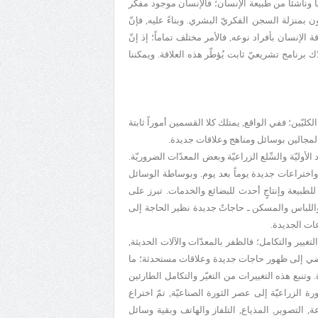
اً وناشئاً من طبيعة الإنسان؛ فالإنسان موجود مفكّر
 بمنزلة السجن الفكريّ البشري. وبناءً عليه, فإنّ
قة الإنسان بأفراد نوعه, فالأمر مختلف تماماً؛ إذ إنّ
ك برنامج تشريعيّ ثابت يُؤطّر هذه العلاقة. ويمكننا
كليّين؛ ففي الواقع, يمتلك كلا القسمين أموراً ثابتة
 المجالين بوسائل ومناهج وعلاقات جديدة.
وليّة والسِّلع الزراعيّة وبعض المعدّات الضروريّة.
 واختراعات جديدة يوماً بعد يوم. وبوساطة الوسائل
لطبيعة وإنتاجٍ أحدث للبضائع والخدمات. تبرز على
 واللباس والمسكن ـ حاجاتٌ جديدة نظير الحاجة إلى
عات الجديدة.
غيير والتكامل؛ فالظفر بالمعدّات والآلات الحديثة,
ه يفضي إلى ظهور حاجات جديدة وعلاقات مستحدثة؛ ما
. وتنبع هذه التغييرات من التغيّر والتكامل الطارئين
رة الزراعيّة إلى عصر الثورة الصناعيّة, تمّ اختراع
, التصوير, المذياع, التلفاز والهاتف وبقية وسائل