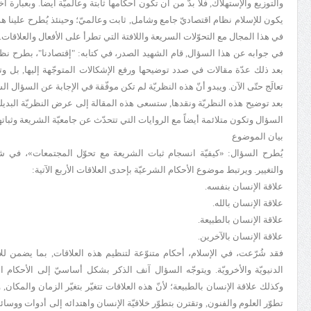
والتوزيع والإستهلاك, فلا بدّ من أن تكون أحكامها ثابتة وعالميّة أيضاً. وبعبارة 
يكون للإسلام نظام اقتصاديّ جامع وشامل, ثابت وعالميّ؛ وحينئذ يُطرح علينا هذ
في هذا المجال مع التحوّلات السريعة واللافتة التي تطرأ على الأفعال والعلاقات.
في جوابه عن هذا السؤال, قام الشهيد الصدر، في كتابه: "إقتصادنا"، بطرح نظ
بعد ذلك عدّة مقالات في صدد توضيحها ورفع الإشكالات المتوجّهة إليها, بل وتع
تعالَج حتّى الآن. ويبدو أنّ هذه النظريّة لم تكن موفّقة في الإجابة عن السؤال ال
بعد توضيح هذه النظريّة ونقدها, ستسعى هذه المقالة إلى عرض النظريّة البدي
السؤال وتكون متلائمة أيضاً مع الروايات التي تتحدّث عن جامعيّة الشريعة وثباتها
بيان الموضوع
يُطرح السؤال: «كيفيّة انسجام ثبات الشريعة مع تحوّل المجتمعات»، في ش
والتغيير. ويرتبط موضوع الأحكام الشرعيّة بإحدى العلاقات الأربع الآتية:
علاقة الإنسان بنفسه.
علاقة الإنسان بالله.
علاقة الإنسان بالطبيعة.
علاقة الإنسان بالآخرين.
فقد شُرّعت، في الإسلام، أحكام متنوّعة لتنظيم هذه العلاقات, بما يضمن ل
الدنيويّة والأخرويّة. ويتوجّه السؤال آنف الذكر بشكل أساسيّ إلى الأحكام الت
وكذلك علاقة الإنسان بالطبيعة؛ لأنّ هذه العلاقات تتغيّر بتغيّر الزمان والمكان
تطوّر العلوم والفنون, وتقترن بتطوّر خلاقيّة الإنسان واهتدائه إلى أدوات ووس