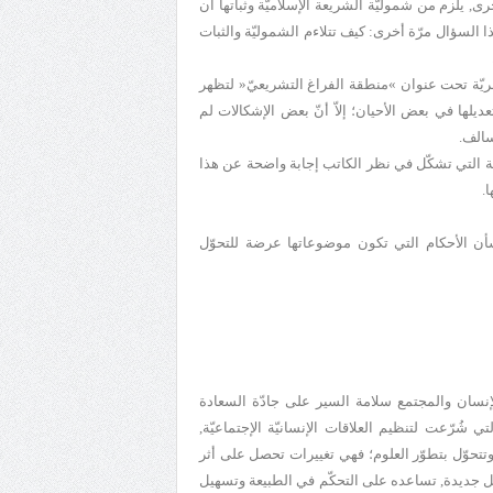
أخرى, يلزم من شموليّة الشريعة الإسلاميّة وثباتها أن
ا السؤال مرّة أخرى: كيف تتلاءم الشموليّة والثبات
ريّة تحت عنوان »منطقة الفراغ التشريعيّ« لتظهر
ديلها في بعض الأحيان؛ إلاّ أنّ بعض الإشكالات لم
سالف.
لة التي تشكّل في نظر الكاتب إجابة واضحة عن هذا
.
أن الأحكام التي تكون موضوعاتها عرضة للتحوّل
لإنسان والمجتمع سلامة السير على جادّة السعادة
ي شُرّعت لتنظيم العلاقات الإنسانيّة الإجتماعيّة,
, وتتحوّل بتطوّر العلوم؛ فهي تغييرات تحصل على أثر
ائل جديدة, تساعده على التحكّم في الطبيعة وتسهيل