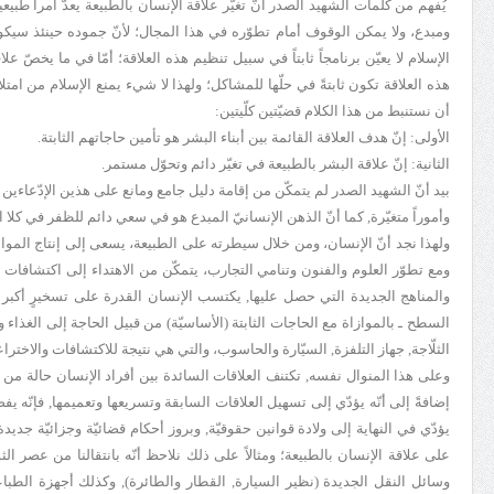
يُفهم من كلمات الشهيد الصدر أنّ تغيّر علاقة الإنسان بالطبيعة يعدّ أمراً طبيعي
ومبدع، ولا يمكن الوقوف أمام تطوّره في هذا المجال؛ لأنّ جموده حينئذ سيكون
الإسلام لا يعيّن برنامجاً ثابتاً في سبيل تنظيم هذه العلاقة؛ أمّا في ما يخصّ علا
هذه العلاقة تكون ثابتةً في حلّها للمشاكل؛ ولهذا لا شيء يمنع الإسلام من امتلا
أن نستنبط من هذا الكلام قضيّتين كلّيتين:
الأولى: إنّ هدف العلاقة القائمة بين أبناء البشر هو تأمين حاجاتهم الثابتة.
الثانية: إنّ علاقة البشر بالطبيعة في تغيّر دائم وتحوّل مستمر.
بيد أنّ الشهيد الصدر لم يتمكّن من إقامة دليل جامع ومانع على هذين الإدّعاءين ال
وأموراً متغيّرة, كما أنّ الذهن الإنسانيّ المبدع هو في سعي دائم للظفر في كلا
ولهذا نجد أنّ الإنسان، ومن خلال سيطرته على الطبيعة، يسعى إلى إنتاج المواد الأ
ومع تطوّر العلوم والفنون وتنامي التجارب، يتمكّن من الاهتداء إلى اكتشافات
والمناهج الجديدة التي حصل عليها, يكتسب الإنسان القدرة على تسخيرٍ أكبر ل
السطح ـ بالموازاة مع الحاجات الثابتة (الأساسيّة) من قبيل الحاجة إلى الغذاء
الثلّاجة, جهاز التلفزة, السيّارة والحاسوب، والتي هي نتيجة للاكتشافات والاخترا
وعلى هذا المنوال نفسه, تكتنف العلاقات السائدة بين أفراد الإنسان حالة من الت
إضافةً إلى أنّه يؤدّي إلى تسهيل العلاقات السابقة وتسريعها وتعميمها, فإنّ
يؤدّي في النهاية إلى ولادة قوانين حقوقيّة, وبروز أحكام قضائيّة وجزائيّة جديدة
على علاقة الإنسان بالطبيعة؛ ومثالاً على ذلك نلاحظ أنّه بانتقالنا من عصر الثو
وسائل النقل الجديدة (نظير السيارة, القطار والطائرة), وكذلك أجهزة الطباعة