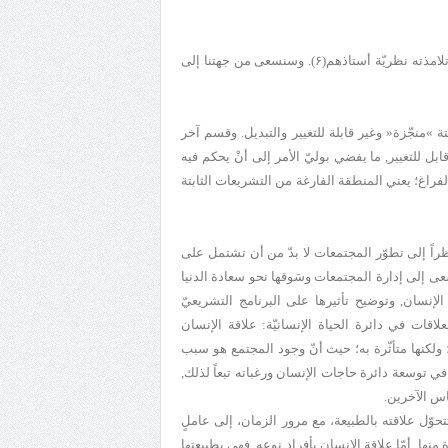
بيّن الشهيد الصدر نظريّته في موضعين من كتاب "إقتصادنا"(۵)، وأوضح، بعض تلامذته نظريّة أستاذهم(۶). وسنسعى من جهتنا إلى
»منجّزة« وغير قابلة للتغيير والتبديل. وقسم آخر
قابل للتغيير, ما يفضي بوليّ الأمر إلى أنْ يحكم فيه
لفراغ؛ يعني المنطقة الفارغة من التشريعات الثابتة
نظراً إلى تطوّر المجتمعات لا بدّ من أن تشتمل على
يسعى إلى إدارة المجتمعات وسَوقها نحو سعادة الدنيا
ة الإنسان, وتوضيح تأثيرها على البرنامج التشريعيّ
لاقات في دائرة الحياة الإنسانيّة: علاقة الإنسان
 ولكنها متأثّرة به؛ حيث أنّ وجود المجتمع هو سبب
في توسعة دائرة حاجات الإنسان ورغباته تبعاً لذلك,
ناس الآخرين.
حوّل علاقته بالطبيعة، مع مرور الزمان، إلى عاملٍ
ها. أمّا علاقة الإنسان بأفراد نوعه, فهي بطبيعتها