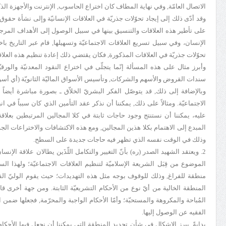
الاتصال العامّة, وفي نهاية المطاف كان اختراع الحاسوب, الإنترنت والأجهزة الذ
وقد أدّى ذلك إلى إيجاد تحوّلات جذريّة في العلاقات الإنسانيّة وإلى نشأة حقو
على تأطير هذه العلاقات والتنسيق بينها في سبيل الوصول إلى الأهداف المرجوّة
الإنسان، وفي سبيل تسريع العلاقات الاجتماعيّة وتسهيلها, قام عبر التاريخ 
تحوّلات جذريّة في العلاقات المذكورة, فكان يقتضي ذلك إعادة تنظيم هذه العل
وأبرز مثال على هذه المسألة إنّما يتجلّى في اختراع النقود المعدنيّة والورقيّة و
سندات القروض والأسهم والشركات, وتأسيس الأسواق الماليّة الثانويّة (أي أسوا
وبالإضافة إلى ذلك, قد يتوصّل الفكر البشريّ الخلاّق ـ بصورة مباشرة أيضاً
الاجتماعيّة. ومثالاً على ذلك, يمكننا أن نذكر عقد التأمين الذي كان سبباً في ان
عليه، يمكننا أن نستنتج وجود حاجات ثابتة في كلا المجالين المرتبطين بعلا
المبدع إلى الاهتمام بكلا هذين المجالين, ومع هذه الاكتشافات والاختراعات الجد
وذلك في الوقت نفسه الذي تظهر فيه حاجات جديدة على السطح.
2. ويعتقد الشهيد الصدر (ره) بأنّ التغيير والتكامل اللّذَين يطالان علاقة الإنسا
الموضوع من قِبَل الشريعة الإسلاميّة لتنظيم العلاقات الاجتماعيّة؛ ولهذا الس
منطقة للفراغ, وذلك للوقوف بوجه مثل هذه التهديدات؛ حيث يقوم الوليّ الف
المنطقة الخالية من أيّ نوع من الأحكام التشريعيّة الثابتة. ومن جهة أخرى ق
المُباحة والمكروهة والمستحبّة؛ وأمّا الأحكام الواجبة والمحرّمة, فجعلها ضمن
الفقيه عن الوصول إليها.
بدايةً, يبرز الإشكال في شأن تحديد المنطقة التي يمكننا أن نجعل فيها الأحكام