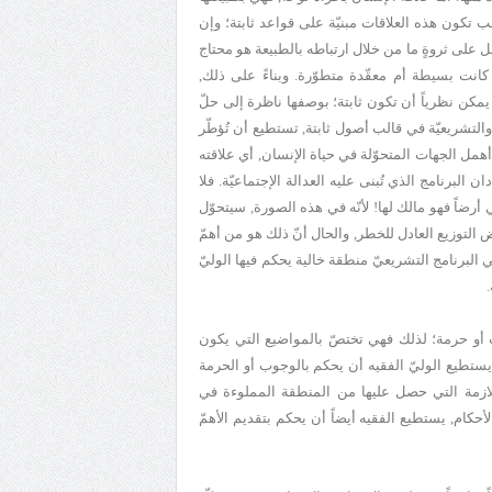
بب تكون هذه العلاقات مبنيّة على قواعد ثابتة؛ وإن
على ثروةٍ ما من خلال ارتباطه بالطبيعة هو محتاج
اء كانت بسيطة أم معقّدة متطوّرة. وبناءً على ذلك,
, يمكن نظرياً أن تكون ثابتة؛ بوصفها ناظرة إلى حلّ
والتشريعيّة في قالب أصول ثابتة, تستطيع أن تُؤطّر
أهمل الجهات المتحوّلة في حياة الإنسان, أي علاقته
ن البرنامج الذي تُبنى عليه العدالة الإجتماعيّة. فلا
أرضاً فهو مالك لها! لأنّه في هذه الصورة, سيتحوّل
ض التوزيع العادل للخطر, والحال أنّ ذلك هو من أهمّ
في البرنامج التشريعيّ منطقة خالية يحكم فيها الوليّ
ب أو حرمة؛ لذلك فهي تختصّ بالمواضيع التي يكون
 يستطيع الوليّ الفقيه أن يحكم بالوجوب أو الحرمة
لازمة التي حصل عليها من المنطقة المملوءة في
حكام, يستطيع الفقيه أيضاً أن يحكم بتقديم الأهمّ