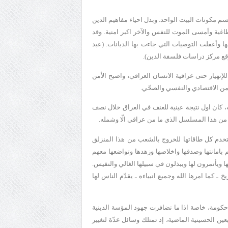
 مكونات البيت الواحد. وبدل احياء مفاهيم الدين
اغية وأمسى الموت للنفس والآخر اكبر امنية. وقد
ا وأغفلت التوصيات التي جاءت بها الديانات. (عبد
وقع مركز دراسات فلسفة الدين
).
لإنهيار حتى عراقية الانسان العراقي، واصبح الأمن
امن الاقتصادي والنفسي والصحّي.
 كان اول نتيجة عينية للعنف في العراق خلال نصف
مر من هذا المسلسل الذي ما من عراقي الّا وشمله.
خدم كل طاقاتها للخروج بالشعب من هذا المنزلق
 بامانتها وصدقها واخلاصها وزهدها وتواضعها معهم
ا ويأتمرون لها ويبذلون في سبيلها الغالي والنفيس.
ـ كما امرها الله وجميع انبياءه ـ يقدّم الناس لها
 حكومة، خاصة اذا ما تضافرت جهود المؤسة الدينية
ربعين الحسينية الماضية، إذ تمتلك وسائل عدّة لتغيير