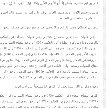
علي بن ابي طالب (صِنْفَانِ إِمَّا أَخٌ لَكَ فِي الدِّينِ وَإِمَّا نَظِيرٌ لَكَ فِي الْخَلْقِ). (نهج ‏البلاغة، كتاب 
فرسالة جميع الاديان ومقاصدها العامّة تؤكد على إشاعة السلم والتراحم و
بالحيوان والحفاظ على الطبيعة.
نرى نبي الاسلام يوصي بالرفق ما لا يوصي بغيره، وهو يقول في
فضيلة الرفق:
أعملهم بالرفق وأكيسهم
الحكم، ح4971) ولا يجتمع العنف والرفق (غرر الحكم، ح4972) ولا سجية أشرف من الرفق (غرر الحكم، ح4973).
ويعدد (صلوات الله عليه) بعض آثار الرفق لنا مشجعاً على الالتزام به: