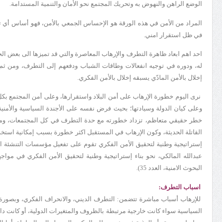
الوضع الراهن والنهوض به وتحريك المجتمع نحو الأمان والتنمية المستدامة.
المراد من الأمن في هذه الورقة هو الإحساس الجمعي بالأمن، فهو أساس أي تنمي
في ظل استقرار امني.
احد اهم ابعاد ظاهرة التطرف والإرهاب المعاصرة والتي قد تميزها الى بعض الح
له، ودوره في توجيه انفعالات وطاقات الشباب ودفعهم إلى التطرف، ومن ثم العن
إخلال بالأمن المادّي يسبقه إخلال بالأمن الفكري.
نرى اليوم خطورة الإرهاب على أمن البلاد واستقرارها، وعلى أمن المجتمع بكل
وعلى كيان الدولة وسيادتها؛ بحيث فرض نفسه على الأجندة السياسية والأمنية 
خطر حقيقي متعاظم، تزداد خطورته مع حدة التطرف في كل المجتمعات، ومع تط
القاتلة الحديثة، وكون الإرهاب في المستقبل اكثر خطورة بسبب إمكانية استخدام
إستراتيجية وطنية لتحقيق الأمن الفكري تقوم على تفعيل مؤسسات التنشئة ا
عبدالله المالكي، نحو بناء إستراتيجية وطنية لتحقيق الأمن الفكري في مواجهة الإرهاب، رسا
البحوث الامنية، العدد 35).
اسباب التطرف:
للإرهاب أسباب مباشرة تتضمن: التطرف الديني، والانحراف الفكري، وبصورة خ
السياسية سواء كانت خارجية مرتبطة بالظروف والمتغيرات الدولية، أو كانت دا