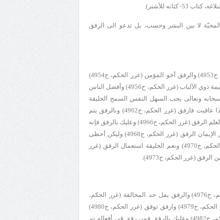
53- كتابه للأشتر).
المحبّة لا بين البشر وحسب، بل تدعو الى الرفق
الرفق عنوان النبل (غرر الحكم، ح4952) والرفق عنوان السداد (غرر الحكم، ح4953) والرفق أخو المؤمن (غرر الحكم، ح4954)
والرفق بالأتباع من كرم الطباع (غرر الحكم، ح4955) والرفق مفتاح الصواب وشيمة ذوي الألباب (غرر الحكم، ح4956) وأفضل الناس
 أصبرهم على الحق (غرر الحكم، ح4959) وإن الله سبحانه وتعالى يحب السهل النفس السمح الخليقة
القريب الأمر (غرر الحكم، ح4960) وإذا ملكت فارفق (غرر الحكم، ح4961) وإذا عاقبت فارفق (غرر الحكم، ح4962) وبالرفق يتم
المروءة (غرر الحكم، ح4964) وخير الخلائق الرفق (غرر الحكم، ح4965) ورأس العلم الرفق (غرر الحكم، ح4966) وعليك بالرفق فإنه
مفتاح الصواب وسجية أولي الألباب (غرر الحكم، ح4967) ولكل دين خلق وخلق الإيمان الرفق (غرر الحكم، ح4968) وليكن أحظى
الناس عندك أعملهم بالرفق (غرر الحكم، ح4969) ونعم الرفيق الرفق (غرر الحكم، ح4970) ونعم الخليقة استعمال الرفق (غرر
الرفق مفتاح النجاح (غرر الحكم، ح4975) والرفق مفتاح الصواب (غرر الحكم، ح4976) والرفق يفل حد المخالفة (غرر الحكم،
ح4977) واليمن مع الرفق (غرر الحكم، ح4978) والرفق يؤدي إلى السلم (غرر الحكم، ح4979) وارفق توفق (غرر الحكم، ح4980)
وبالرفق تدرك المقاصد (غرر الحكم، ح4981) وبالرفق تدوم الصحبة (غرر الحكم، ح4982) وعليك بالرفق فمن رفق في أفعاله تم