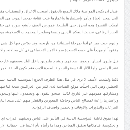
فبدل ان تكون المواطنة ملاك
التمتع بالحقوق اصبحت الاعراق والمعتقدات مقسم
التي تمجد الحياة وتأمر بإستثمارها واعمارها غدت ثقافة تمجيد الموت هي الط
امتدّت القسوة هذه لتحرق حتى الطبيعة. فمورس العنف بأبشع صوره في
حقه
الجبار الرفاعي،
تحديث التفكير الديني وتنمية وتطوير المجتمعات الاسلامية، م
واليوم حيث يمر عراقنا بمرحلة استثنائية من تاريخه، وقد تعرّض فيها كل شئ ل
مفقوداً او مهدداً على جميع الاصعدة سواء الامن الاجتماعي في كل مجالاته، وال
قتل مليون انسان، وتعوق اضعافهم، وتشرد مليونين داخل البلد وضعفهم خارجه،
عقد الماضي. واما الآثار النفسية والتربوية البعيدة الامد، فقد تكون الحلقة الا
لكننا ولشديد الأسف لا نرى في مثل هذا الظرف الحرج المؤسسة الدينية تست
الخطير، وهي التي احتلّت موقع القداسة لدى كثير من العراقيين نتيجة قناعتهم
ومشاركتها همومهم عبر التاريخ. لذلك اصبحوا يثقون بها ويعتمدون عليها ويتبعونه
وبإعتبارها راعية لمصالح الناس وخاصّة المعوزين والقصّر منهم على مدى التاريخ 
التبرعات والنذورات والاوقاف والخمس واصناف الزكوات.
لهذا تفوق قابلية المؤسسة الدينية في التأثير على الناس وتعبئتهم، قدرات اي
والحكومية، فبامكانها تحقيق المعاجز، وهذا ما رأيناه بأم اعيننا في احتفالية الا