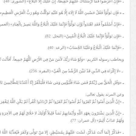
ـ «فَإِنْ أَعْرَضُوا فَمَا أَرْسَلْنَاكَ عَلَيْهِمْ حَفِيظاً، إِنْ عَلَيْكَ إِلا الْبَلاغُ» (الشورى: 48).
ـ «
فَإِن تَوَلَّوْاْ فَقُلْ حَسْبىِ‏َ اللَّهُ لَا إِلَاهَ إِلَّا هُوَ عَلَيْهِ تَوَكَّلْتُ وَهُوَ رَبُّ الْعَرْشِ الْعَظِيمِ
» 
ـ «فَإِنْ أَسْلَمُواْ فَقَدِ اهْتَدَواْ وَّإِن تَوَلَّوْاْ فَإِنَّمَا عَلَيْكَ الْبَلَاغُ وَاللَّهُ بَصِيرُ بِالْعِبَادِ» (آل‏عمرا
ـ «فَإِن تَوَلَّوْاْ فَإِنَّمَا عَلَيْكَ الْبَلَاغُ الْمُبِينُ» (النحل: 82).
ـ «فَإِنَّمَا عَلَيْكَ الْبَلَاغُ وَعَلَيْنَا الحِْسَابُ» (الرعد: 40).
ويخاطب رسوله الكريم: «وَلَوْ شَاءَ رَبُّكَ لآَمَنَ مَنْ فِي الأَرْضِ كُلُّهُمْ جَمِيعاً، أَفَأَنْتَ تُكْ
ـ «لا إِكْرَاهَ فِي الدِّينِ قَدْ تَبَيَّنَ الرُّشْدُ مِنَ الْغَيِّ» (البقرة: 256).
ـ «
وَقُلِ الْحَقُّ مِن رَّبِّكمُ‏ْ فَمَن شَاءَ فَلْيُؤْمِن وَمَن شَاءَ فَلْيَكْفُرْ إِنَّا أَعْتَدْنَا لِلظَّالِمِينَ ن
وعن المرتد يقول تعالى:
ـ «إِنَّ الَّذِينَ آَمَنُوا ثُمَّ كَفَرُوا ثُمَّ آَمَنُوا ثُمَّ كَفَرُوا ثُمَّ ازْدَادُوا كُفْراً لَمْ يَكُنِ اللَّهُ لِيَغْفِرَ 
ـ «إِنَّ الَّذِينَ يَشْتَرُونَ بِعَهْدِ اللَّهِ وَأَيْمَانِهِمْ ثَمَناً قَلِيلاً أُوْلَئِكَ لا خَلَاقَ لَهُمْ فِي الآخِرَةِ وَلا 
وَلَهُمْ عَذَابٌ أَلِيمٌ» (آل عمران: 77).
ـ «فَذَكِّرْ إِنَّمَا أَنْتَ مُذَكِّرٌ، لَسْتَ عَلَيْهِمْ بِمُسَيْطِرٍ، إِلا مَنْ تَوَلَّى وَكَفَرَ فَيُعَذِّبُهُ اللَّهُ الْع