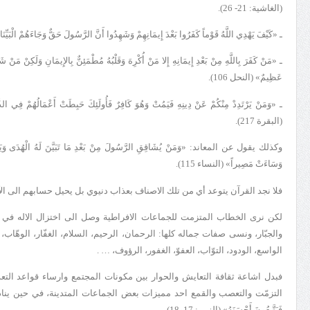
(الغاشية: 21- 26).
ـ «كَيْفَ يَهْدِي اللَّهُ قَوْماً كَفَرُوا بَعْدَ إِيمَانِهِمْ وَشَهِدُوا أَنَّ الرَّسُولَ حَقٌّ وَجَاءَهُمْ الْبَيِّنَ
ـ «مَنْ كَفَرَ بِاللَّهِ مِنْ بَعْدِ إِيمَانِهِ إِلا مَنْ أُكْرِهَ وَقَلْبُهُ مُطْمَئِنٌّ بِالإِيمَانِ وَلَكِنْ مَنْ 
عَظِيمٌ» (النحل 106).
ـ «وَمَنْ يَرْتَدِدْ مِنْكُمْ عَنْ دِينِهِ فَيَمُتْ وَهُوَ كَافِرٌ فَأُولَئِكَ حَبِطَتْ أَعْمَالُهُمْ فِي الدُّن
(البقرة 217).
وكذلك يقول عن المعاند: «وَمَنْ يُشَاقِقِ الرَّسُولَ مِنْ بَعْدِ مَا تَبَيَّنَ لَهُ الْهُدَى وَيَتَّبِعْ غَي
وَسَاءَتْ مَصِيراً» (النساء 115).
فلا نجد القرآن يتوعد أي من تلك الاصناف بعذاب دنيوي بل يحيل حسابهم الى ال
لكن نرى الخطاب المتزمت للجماعات الافراطية وصل الى اختزال الاله في 
والجبّار، ونسى صفات جماله كلها: الرحمان، الرحيم، السلام، الغفّار، الوهّاب،
الواسع، الودود، التوّاب، العفوّ، الغفور، الرؤوف، … .
فبدل اشاعة ثقافة التعايش والحوار بين مكونات المجتمع وارساء قواعد التعدد
التزمّت والتعصب والقمع احد مميزات بعض الجماعات المتدينة، في حين يناد
فَيَتَّبِعُونَ أَحْسَنَهُ» (الزمر: 17و18).