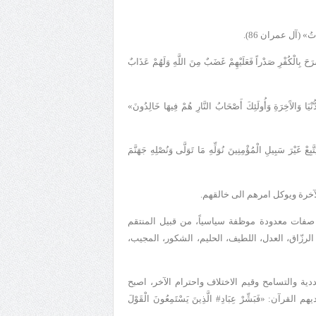
اتُ
» (آل عمران 86).
شَرَحَ بِالْكُفْرِ صَدْراً فَعَلَيْهِمْ غَضَبٌ مِنَ اللَّهِ وَلَهُمْ عَذَابٌ
ْيَا وَالآَخِرَةِ وَأُولَئِكَ أَصْحَابُ النَّارِ هُمْ فِيهَا خَالِدُونَ»
ْرَ سَبِيلِ الْمُؤْمِنِينَ نُوَلِّهِ مَا تَوَلَّى وَنُصْلِهِ جَهَنَّمَ
آخرة ويوكل امرهم الى خالقهم.
صفات معدودة موظفة سياسياً، من قبيل المنتقم
 الرزّاق، العدل، اللطيف، الحليم، الشكور، المجيب،
ية والتسامح وقيم الاختلاف واحترام الآخر، اصبح
يهم القرآن:
«
فَبَشِّرْ عِبَادِ
#
الَّذِينَ يَسْتَمِعُونَ الْقَوْلَ