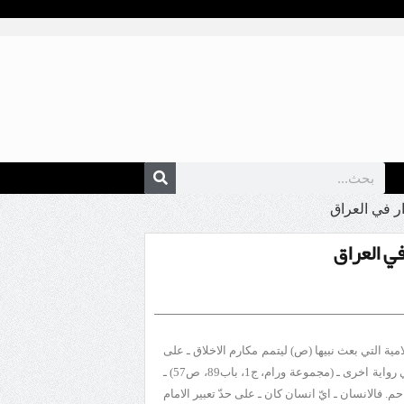
ر في العراق
ي العراق
امية التي بعث نبيها (ص) ليتمم مكارم الاخلاق ـ على
حدّ تعبيره ـ (مستدرك ‏الوسائل، ج11، ص187، باب6- ح 12701) او محاسنها ـ في رواية اخرى ـ (مجموعة ورام، ج1، باب89، ص57) ـ
. فالانسان ـ ايّ انسان كان ـ على حدّ تعبير الامام