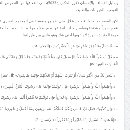
ويقابل الإساءة بالإحسان (غرر الحكم، ح5033)، ا
التوصية بالحيوانات والطبيعة.
لكن التعصب والعدوانية والاستغلال وهي ظواهر متفشية في المجتمع البشري عب
تقدم صوراً مشوّهة وتفاسير لا انسانية عن بعض مفاهيمها. بحيث اصبحت العقيدة
حرية العقيدة بصورة لا يشوبها ادنى شك وهو ينادي بين ظهرانينا:
– «
فَاصْدَعْ بِمَا تُؤْمَرُ وَأَعْرِضْ عَنِ الْمُشْرِكِينَ
» (الحجر: ٩٤).
– «
قُلْ أَطِيعُواْ اللَّهَ وَأَطِيعُواْ الرَّسُولَ فَإِن تَوَلَّوْاْ فَإِنَّمَا عَلَيْهِ مَا حُمِّلَ وَعَلَيْكُم مَّا ح
الْمُبِينُ
» (النور: ٥٤).
– «
لَيْسَ لَكَ مِنَ الْأَمْرِ شىَ‏ْءٌ أَوْ يَتُوبَ عَلَيهِْمْ أَوْ يُعَذِّبَهُمْ فَإِنَّهُمْ ظَالِمُونَ
» (آل عمران: ٢٨
– «
وَأَطِيعُواْ اللَّهَ وَأَطِيعُواْ الرَّسُولَ فَإِن تَوَلَّيْتُمْ فَإِنَّمَا عَلىَ‏ رَسُولِنَا الْبَلَاغُ الْمُبِينُ
» (ال
– «
وَأَطِيعُواْ اللَّهَ وَأَطِيعُواْ الرَّسُولَ وَاحْذَرُواْ فَإِن تَوَلَّيْتُمْ فَاعْلَمُواْ أَنَّمَا عَلىَ‏ رَسُولِنَا ا
– «
وَإِن كَذَّبُوكَ فَقُل لىّ‏ِ عَمَلىِ وَلَكُمْ عَمَلُكُمْ أَنتُم بَرِيُئونَ مِمَّا أَعْمَلُ وَأَنَا بَرِى‏ءٌ مِّمّ
ـ «إِنَّا هَدَيْنَاهُ السَّبِيلَ إِمَّا شَاكِراً وَإِمَّا كَفُوراً» (الإنسان: 3).