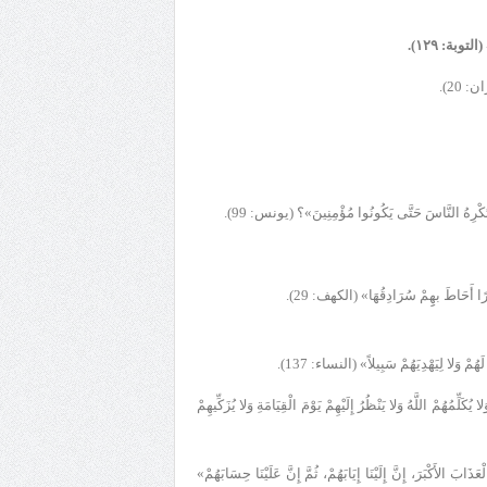
(التوبة: ١٢٩).
ن: 20).
رِهُ النَّاسَ حَتَّى يَكُونُوا مُؤْمِنِينَ»؟ (يونس: 99).
َارًا أَحَاطَ بهِِمْ سُرَادِقُهَا» (الكهف: 29).
لَهُمْ وَلا لِيَهْدِيَهُمْ سَبِيلاً» (النساء: 137).
يُكَلِّمُهُمْ اللَّهُ وَلا يَنْظُرُ إِلَيْهِمْ يَوْمَ الْقِيَامَةِ وَلا يُزَكِّيهِمْ
َذَابَ الأَكْبَرَ، إِنَّ إِلَيْنَا إِيَابَهُمْ، ثُمَّ إِنَّ عَلَيْنَا حِسَابَهُمْ»