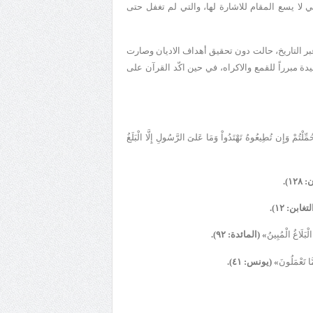
لى اضعافها من النصوص التي لا يسع المقام للاشارة لها، والتي لم تغفل حتى
ر التاريخ، حالت دون تحقيق أهداف الاديان وصارت
 مبرراً للقمع والاكراه، في حين اكّد القرآن على
ُمِّلْتُمْ وَإِن تُطِيعُوهُ تَهْتَدُواْ وَمَا عَلىَ الرَّسُولِ إِلَّا الْبَلَغُ
١).
تغابن: ١٢).
لْبَلَاغُ الْمُبِينُ
» (المائدة: ٩٢).
َا تَعْمَلُونَ
» (يونس: ٤١).