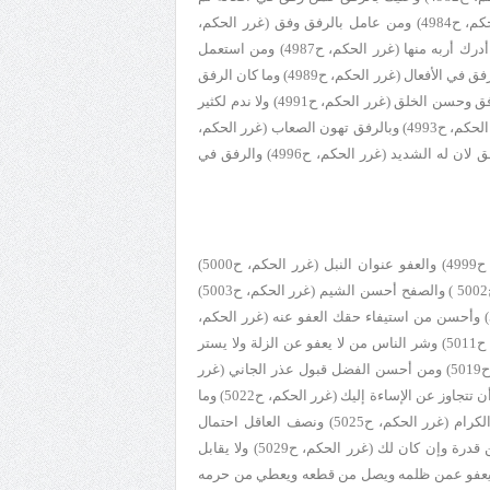
أمره (غرر الحكم، ح4983) ولن لمن غالظك فإنه يوشك أن يلين لك (غرر الحكم، ح4984) ومن عامل بالرفق وفق (غرر الحكم،
ح4985) ومن استعمل الرفق غنم (غرر الحكم، ح4986) ومن ترفق في الأمور أدرك أربه منها (غرر الحكم، ح4987) ومن استعمل
الرفق استدر الرزق (غرر الحكم، ح4988) ومن علامات الإقبال سداد الأقوال والرفق في الأفعال (غرر الحكم، ح4989) وما كان الرفق
في شي‏ء إلا زانه (غرر الحكم، ح4990) وما استجلبت المحبة بمثل السخاء والرفق وحسن الخلق (غرر الحكم، ح4991) ولا ندم لكثير
الرفق (غرر الحكم، ح4992) والرفق ييسر الصعاب ويسهل شديد الأسباب (غرر الحكم، ح4993) وبالرفق تهون الصعاب (غرر الحكم،
ح4994) وكم من صعب تسهل بالرفق (غرر الحكم، ح4995) ومن استعمل الرفق لان له الشديد (غرر الحكم، ح4996) والرفق في
العفو أحسن الإحسان ‏(غرر الحكم، ح4998) والعفو زكاة الظفر (غرر الحكم، ح4999) والعفو عنوان النبل (غرر الحكم، ح5000)
والعفو تاج المكارم (غرر الحكم، ح5001) والعفو أفضل الإحسان (غرر الحكم، ح5002 ) والصفح أحسن الشيم (غرر الحكم، ح5003)
والصفح أن يعفو الرجل عما يجنى عليه ويحلم عما يغيظه (غرر الحكم، ح5007) وأحسن من استيفاء حقك العفو عنه (غرر الحكم،
ح5010) وأعرف الناس بالله أعذرهم للناس وإن لم يجد لهم عذرا (غرر الحكم، ح5011) وشر الناس من لا يعفو عن الزلة ولا يستر
العورة (غرر الحكم، ح5016) ومن لم يحسن العفو أساء بالانتقام (غرر الحكم، ح5019) ومن أحسن الفضل قبول عذر الجاني (غرر
الحكم، ح5020) ومن الدين التجاوز عن الجرم (غرر الحكم، ح5021) ومن الكرم أن تتجاوز عن الإساءة إليك (غرر الحكم، ح5022) وما
كل مذنب يعاقب (غرر الحكم، ح5023) ومعاجلة الذنوب بالغفران من أخلاق الكرام (غرر الحكم، ح5025) ونصف العاقل احتمال
ونصفه تغافل (غرر الحكم، ح5026) واقبل العذر وإن كان كذبا ودع الجواب عن قدرة وإن كان لك (غرر الحكم، ح5029) ولا يقابل
كم، ح5032) ويعجبني من الرجل أن يعفو عمن ظلمه‏ ويصل من قطعه ويعطي من حرمه