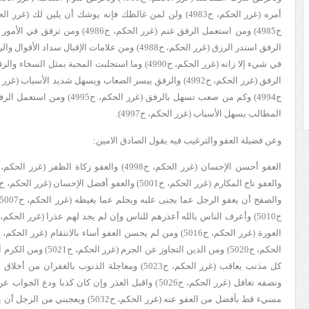
المطالب يسهل الأسباب (غرر الحكم، ح4997).
وعن فضيلة العفو والترغيب فيه يقول الصادق الامين:
مسي‏ء قط بأفضل من العفو عنه (غرر الح