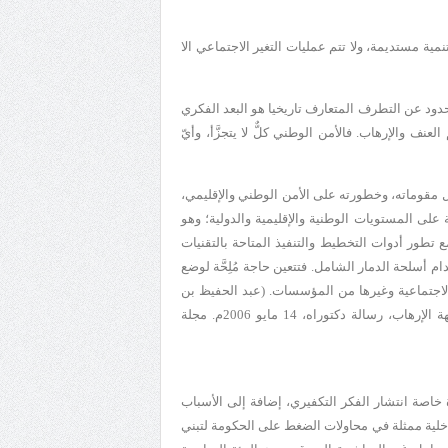
ة مستديمة، ولا تتم عمليات التغير الاجتماعي الا
دود عن التطرف المتعارف تاريخيا هو البعد الفكري
ف والإرهاب. فالأمن الوطني كلٌّ لا يتجزَّأ، وأيّ
 مقوماته، وخطورته على الأمن الوطني والإقليمي،
على المستويات الوطنية والإقليمية والدولية؛ وهو
ور أدوات التخطيط والتنفيذ المتاحة بالتقنيات
 أسلحة الدمار الشامل. فتتعين حاجة مُلِحَّة لوضع
لاجتماعية وغيرها من المؤسسات. (عبد الحفيظ بن
لة دكتوراه، 14 مايو 2006م. مجلة
اصة انتشار الفكر التكفيري، إضافة إلى الأسباب
خلية ممثلة في محاولات الضغط على الحكومة لتبني