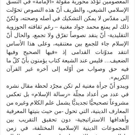
المعصومين تؤكّد محورية مقولة «الإمامة» في النسق
الإسلامي الشيعي، والطريف أنّ هذه النصوص تحوّلت
إلى مقدّس لا يمكن التشكيك في أصله وصحته، ولكنّ
ذلك لم يمنع محمد جواد مغنية – رغم ثقافته الحوزوية
التقليدية- أنّ ينقد نصوصاً تفرّق ولا تجمع، والحال أنّ
الإسلام جاء للجمع بين معتنقيه، وعلى هذا الأساس
انتقد مدوّنات القدامى إذ «فيها الصحيح وفيها
الضعيف… فليس عند الشيعة كتاب يؤمنون بأنّ كلّ ما
فيه حق وصواب من أوّله إلى آخره غير القرآن
الكريم».
ويبدو أنّ جرأة مغنية لم تكن مجرّد لحظة مقال نشره
في عدد من أعداد مجلّة «رسالة الإسلام» بل تعكس
مشروعاً تصحيحيًّا تجديديًّا يشمل علم الكلام وغيره من
المعارف الدينية، التي تحول -من حيث بنيتها المعرفية
وأهدافها الاستراتيجية- دون تحقيق التقريب بين
المجموعات الدينية الإسلامية المختلفة، في زمن