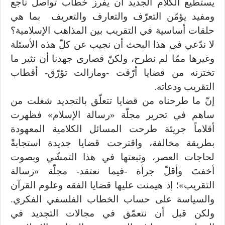
يستطيع الكلام الجديد أن يفرز خطاب تواصل ناجع
ومفيد يؤمّن التعرّف والتعارف والتعريف بما هي
حلقات أساسية في التقريب بين المذاهب الإسلامية؟
لا ندّعي في هذا البحث أن نجيب عن كلّ هذه الأسئلة
وغيرها ممّا لم نطرح، ولكنّ قصارى جهدنا أن نثير ما
تختزنه من قضايا أرّقت -ومازالت تؤرّق- أقطاب
التقريب ودعاته.
إنّ ما طرحناه من قضايا تتعلّق بالتجديد شغلت من
ساهم في تحرير مجلّة «رسالة الإسلام» فظهرت
أقلاماً جريئة طرحت المسائل الكلامية المعهودة
بطريقة مخالفة، واقترحت قضايا جديدة استجابةً
لحاجات العصر، وتبعتها في هذا التمشّي وبصوت
أخفتَ وأقلّ جرأة -فيما نعتقد- مجلّة «رسالة
التقريب»؛ إذ هيمنت عليها قضايا الفقه وعلوم القرآن
والسياسة على حساب الخطاب الفلسفي الفكري.
ولكن قبل أن نتعمّق في مجالات التجديد في