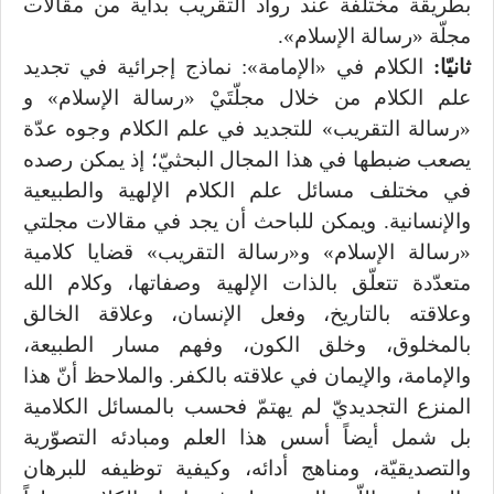
بطريقة مختلفة عند رواد التقريب بداية من مقالات
مجلّة «رسالة الإسلام».
ثانيّا:
الكلام في «الإمامة»: نماذج إجرائية في تجديد
علم الكلام من خلال مجلّتَيْ «رسالة الإسلام» و
«رسالة التقريب» للتجديد في علم الكلام وجوه عدّة
يصعب ضبطها في هذا المجال البحثيّ؛ إذ يمكن رصده
في مختلف مسائل علم الكلام الإلهية والطبيعية
والإنسانية. ويمكن للباحث أن يجد في مقالات مجلتي
«رسالة الإسلام» و«رسالة التقريب» قضايا كلامية
متعدّدة تتعلّق بالذات الإلهية وصفاتها، وكلام الله
وعلاقته بالتاريخ، وفعل الإنسان، وعلاقة الخالق
بالمخلوق، وخلق الكون، وفهم مسار الطبيعة،
والإمامة، والإيمان في علاقته بالكفر. والملاحظ أنّ هذا
المنزع التجديديّ لم يهتمّ فحسب بالمسائل الكلامية
بل شمل أيضاً أسس هذا العلم ومبادئه التصوّرية
والتصديقيّة، ومناهج أدائه، وكيفية توظيفه للبرهان