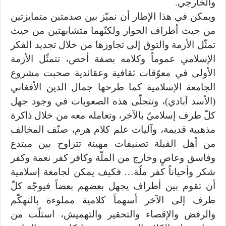
والخارجي.
ويمكن في هذا الإطار أن نميّز بين صدمتين متمايزتين
من حيث أطراف الحوار ولكنّهما متشابهتين من حيث
تمثّل الأزمة والتوق إلى تجاوزها من خلال تجديد الفكر
الإسلامي عموماً وكلامه بصفة أخص، تتمثّل الأزمة
الأولى في معوّقات ثقافية وعقائدية صحبت مشروع
الجامعة الإسلامية كما طرحها جمال الدين الأفغاني
(الأسد آبادي)، وتتجلّى هذه الصعوبات في وجود جهل
كلّ طرف إسلاميّ بالآخر، وتعامله معه من خلال ذاكرة
مذهبية قديمة، وآليات علم كلام هرم، صنّف المخالف
من أهل القبلة تصنيفات مهينة تتراوح بين مبتدع
وفاسق وعاصٍ وخارج من الملّة وكافر كفر نعمة وكفر
شكر وأحياناً كفر ملّة… فكيف يمكن لجامعة إسلامية
أن تقوم بين أطراف يجهل بعضهم بعضاً فيوجّه كلّ
طرف إلى الآخر أسهماً كلامية مملوءة بالتهكّم
والرفض والإقصاء والتحقير والتهميش، استلّت من