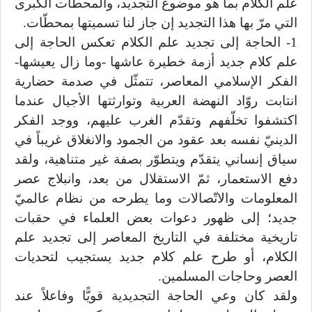
علم الكلام بما هو موضوع التجديد، والمحطّات الكبرى
التي مرّ بها هذا التجديد إن جاز لنا تسميتها بمحطّات.
1- الحاجة إلى تجديد علم الكلام تعكس الحاجة إلى
علم كلام جديد أزمة خطيرة عاشها -وما زال يعيشها-
الفكر الإسلامي المعاصر، تتمثّل في صدمة حضارية
انتابت روّاد النهضة العربية وتوارثتها الأجيال عندما
اكتشفوا تخلّفهم وتقدّم الغرب عليهم، ووجد الفكر
الدينيّ نفسه بعد عقود من الجمود والانغلاق غريباً في
سياق إنساني يتقدّم ويتطوّر بصفة غير متناهية، ولقد
دفع الاستعمار، ثمّ الاستقلال من بعد، وانبلاج عصر
المعلومات والاتّصالات وما يطرحه من نظام عالميّ
جديد؛ إلى ظهور دعوات بعض العلماء في حقبات
تاريخية مختلفة في التاريخ المعاصر إلى تجديد علم
الكلام، أو طرح علم كلام جديد يستجيب لتحديات
العصر وحاجات المسلمين.
ولقد كان وعي الحاجة التجديدية قويًّا وفاعلاً عند