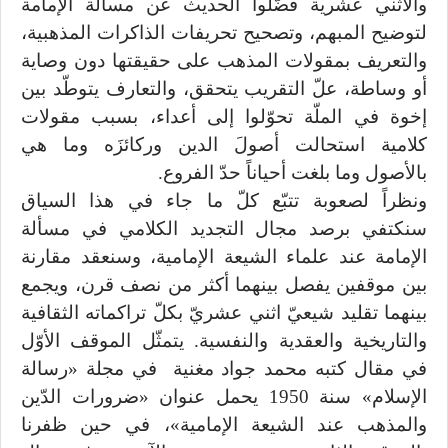
والاثني عشرية فضّلوا الحديث عن مسألة الإمامة
لتوضيح المبهم، وتصحيح تحريفات الذاكرات المذهبية،
والتعريف بمقولات المذهب على حقيقتها دون وصاية
أو وساطة، علّ التقريب يتحقق، والتعارف يتوطّد بين
إخوة في الملّة تحوّلوا إلى أعداء، بسبب مقولات
كلامية استحالت أصولَ الدين وركائزَه وما هي
بالأصول وما بلغت أحياناً حدّ الفروع.
ونظراً لصعوبة تتبّع كلّ ما جاء في هذا السياق
سنكتفي برصد مجال التجديد الكلامي في مسألة
الإمامة عند علماء الشيعة الإمامية، وسنعقد مقارنة
بين موقفين يفصل بينهما أكثر من نصف قرن، ويجمع
بينهما تقليد شيعيّ اثني عشريّ بكلّ تراكماته الثقافية
والتاريخية والعقدية والنفسية. يتمثّل الموقف الأوّل
في مقال كتبه محمد جواد مغنية في مجلة «رسالة
الإسلام» سنة 1950 يحمل عنوان «ضرورات الدّين
والمذهب عند الشيعة الإمامية»، في حين ظفرنا