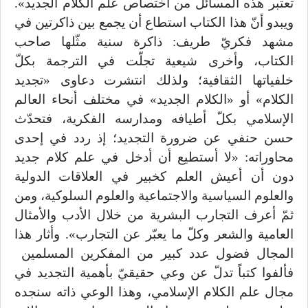
تعتبر هذه المسائل من اختصاص علم الكلام الجديد».
ويبدو أنّ هذا الكتاب استطاع أن يجمع بين ذاكرتين في
مشهد فكريّ طريف: ذاكرة سنية مثّلها صاحب
الكتاب، وأخرى شيعية تجلّت في الترجمة بكلّ
خلفياتها الثقافية؛ ولذلك انتشرت دعاوى «تجديد
الكلام» أو «الكلام الجديد» في مختلف أنحاء العالم
الإسلامي بكلّ أطيافه ومدارسه الفكرية، فتحدّث
حسن حنفي عن ضرورة التجديد؛ إذ ردد في إحدى
محاوراته: «لا أستطيع أن أدخل في علم كلام جديد
دون أن أعيش العلم كخبير في العلاقات الدولية
والعلوم السياسية والاجتماعية والعلوم السلوكية، ومن
ثمّ أعرف التجارب البشرية من خلال الأدب والأمثال
العامية والشعر وكلّ ما يعبّر عن التجارب». وأثار هذا
المجال فضول عدد كبير من المفكرين المسلمين
فألفوا كتباً تدلّ عن وعي حقيقيّ بأهمية التجديد في
مجال علم الكلام الإسلامي، وهذا الوعي ذاته سنجده