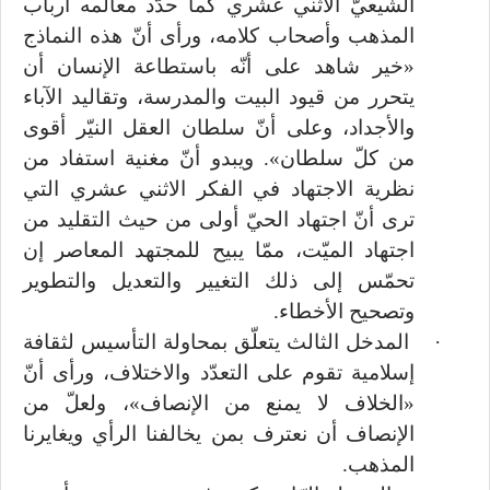
الشيعيّ الاثني عشري كما حدّد معالمه أرباب
المذهب وأصحاب كلامه، ورأى أنّ هذه النماذج
«خير شاهد على أنّه باستطاعة الإنسان أن
يتحرر من قيود البيت والمدرسة، وتقاليد الآباء
والأجداد، وعلى أنّ سلطان العقل النيّر أقوى
من كلّ سلطان». ويبدو أنّ مغنية استفاد من
نظرية الاجتهاد في الفكر الاثني عشري التي
ترى أنّ اجتهاد الحيّ أولى من حيث التقليد من
اجتهاد الميّت، ممّا يبيح للمجتهد المعاصر إن
تحمّس إلى ذلك التغيير والتعديل والتطوير
وتصحيح الأخطاء.
·
المدخل الثالث يتعلّق بمحاولة التأسيس لثقافة
إسلامية تقوم على التعدّد والاختلاف، ورأى أنّ
«الخلاف لا يمنع من الإنصاف»، ولعلّ من
الإنصاف أن نعترف بمن يخالفنا الرأي ويغايرنا
المذهب.