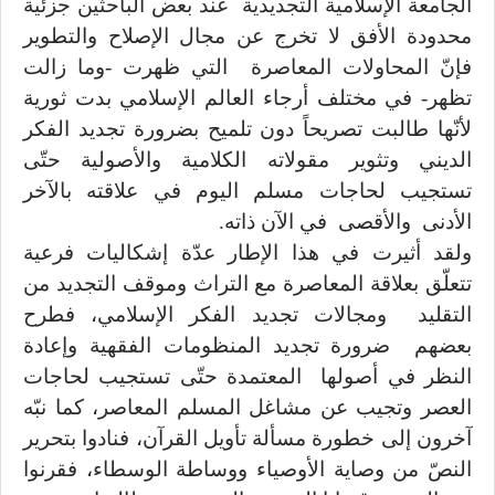
الجامعة الإسلامية التجديدية عند بعض الباحثين جزئية
محدودة الأفق لا تخرج عن مجال الإصلاح والتطوير
فإنّ المحاولات المعاصرة التي ظهرت -وما زالت
تظهر- في مختلف أرجاء العالم الإسلامي بدت ثورية
لأنّها طالبت تصريحاً دون تلميح بضرورة تجديد الفكر
الديني وتثوير مقولاته الكلامية والأصولية حتّى
تستجيب لحاجات مسلم اليوم في علاقته بالآخر
الأدنى والأقصى في الآن ذاته.
ولقد أثيرت في هذا الإطار عدّة إشكاليات فرعية
تتعلّق بعلاقة المعاصرة مع التراث وموقف التجديد من
التقليد ومجالات تجديد الفكر الإسلامي، فطرح
بعضهم ضرورة تجديد المنظومات الفقهية وإعادة
النظر في أصولها المعتمدة حتّى تستجيب لحاجات
العصر وتجيب عن مشاغل المسلم المعاصر، كما نبّه
آخرون إلى خطورة مسألة تأويل القرآن، فنادوا بتحرير
النصّ من وصاية الأوصياء ووساطة الوسطاء، فقرنوا