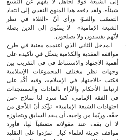
إلى الشيعة قولاً لجاهل لا يفهم عن التشيع
شيئاً». ولقد دفعه هذا المنهج النقدي إلى انتقاد
التعصّب والغلوّ، ورأى أنّ «الغلاة في نظر
الشيعة الإمامية» لا يمتّون إلى الدين بصلة
لأنّهم يفسدون ولا يصلحون.
·
المدخل الثاني الذي اعتمده مغنية في طرح
مواقفه العقدية والكلامية يتمثّل في تأكيده على
أهمية الاجتهاد والاستنباط في في التقريب بين
وجهات نظر مختلف المجموعات الإسلامية
فكتب «الاجتهاد في الإسلام»، وفيه أكّد على
ارتباط الأحكام والآراء بالعادات والمستجدات
في الفقه الإمامي، كما سرد لنا نماذج «من
اجتهادات الشيعة الإمامية» تؤّكد أنّ اللاّحق من
حقّه، وربّما من واجبه، أن ينقد السابق ويتجاوزه
لا أن يقف عند مقولاته متعصّباً لها، فأورد
مواقف جريئة لعلماء كبار تمرّدوا على التقليد