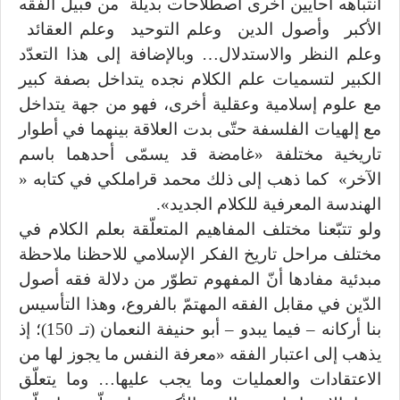
انتباهه أحايين أخرى اصطلاحات بديلة من قبيل الفقه
الأكبر وأصول الدين وعلم التوحيد وعلم العقائد
وعلم النظر والاستدلال… وبالإضافة إلى هذا التعدّد
الكبير لتسميات علم الكلام نجده يتداخل بصفة كبير
مع علوم إسلامية وعقلية أخرى، فهو من جهة يتداخل
مع إلهيات الفلسفة حتّى بدت العلاقة بينهما في أطوار
تاريخية مختلفة «غامضة قد يسمّى أحدهما باسم
الآخر» كما ذهب إلى ذلك محمد قراملكي في كتابه «
الهندسة المعرفية للكلام الجديد».
ولو تتبّعنا مختلف المفاهيم المتعلّقة بعلم الكلام في
مختلف مراحل تاريخ الفكر الإسلامي للاحظنا ملاحظة
مبدئية مفادها أنّ المفهوم تطوّر من دلالة فقه أصول
الدّين في مقابل الفقه المهتمّ بالفروع، وهذا التأسيس
بنا أركانه – فيما يبدو – أبو حنيفة النعمان (تـ 150)؛ إذ
يذهب إلى اعتبار الفقه «معرفة النفس ما يجوز لها من
الاعتقادات والعمليات وما يجب عليها… وما يتعلّق