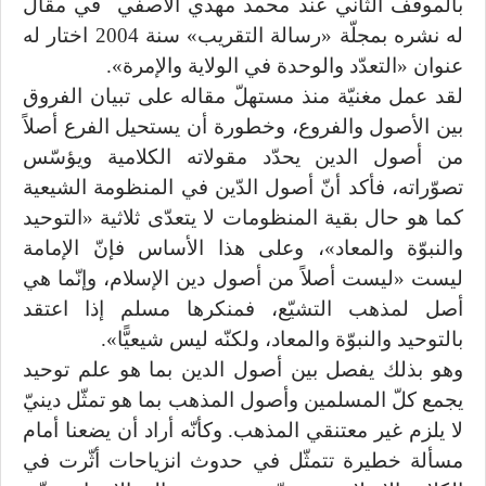
بالموقف الثاني عند محمد مهدي الآصفي في مقال
له نشره بمجلّة «رسالة التقريب» سنة 2004 اختار له
عنوان «التعدّد والوحدة في الولاية والإمرة».
لقد عمل مغنيّة منذ مستهلّ مقاله على تبيان الفروق
بين الأصول والفروع، وخطورة أن يستحيل الفرع أصلاً
من أصول الدين يحدّد مقولاته الكلامية ويؤسّس
تصوّراته، فأكد أنّ أصول الدّين في المنظومة الشيعية
كما هو حال بقية المنظومات لا يتعدّى ثلاثية «التوحيد
والنبوّة والمعاد»، وعلى هذا الأساس فإنّ الإمامة
ليست «ليست أصلاً من أصول دين الإسلام، وإنّما هي
أصل لمذهب التشيّع، فمنكرها مسلم إذا اعتقد
بالتوحيد والنبوّة والمعاد، ولكنّه ليس شيعيًّا».
وهو بذلك يفصل بين أصول الدين بما هو علم توحيد
يجمع كلّ المسلمين وأصول المذهب بما هو تمثّل دينيّ
لا يلزم غير معتنقي المذهب. وكأنّه أراد أن يضعنا أمام
مسألة خطيرة تتمثّل في حدوث انزياحات أثّرت في