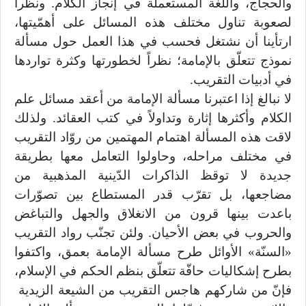
والحجاج، واللّغة المستعملة في إنجاز الكلام. ونظراً
لصعوبة تناول مختلف هذه المسائل على أهمّيتها،
ارتأينا أن نشتغل فحسب في هذا العمل حول مسألة
نموذج تتعلّق بالإمامة؛ نظراً لخطورتها وكثرة تواردها
في أدبيات التقريب.
لا نبالغ إذا اعتبرنا مسألة الإمامة من أعقد مسائل علم
الكلام وأكثرها إثارة وتداولاً في كتب العقائد. ولذلك
لاقت هذه المسألة اهتمام المهتمين من روّاد التقريب
في مختلف مراحله، وحاولوا التعامل معها بطريقة
جديدة لا توقظ الذاكرات الدّينية المذهبية من
مضاجعها، بل تقرّب قدر المستطاع بين تصوّرات
باعدت بينها قرون من الانغلاق والجهل والتباغض
والحروب في بعض الأحيان. ولئن تجنّب رواد التقريب
«السنّة» الأوائل طرح مسألة الإمامة بعمق، واكتفوا
بطرح إشكاليات حافّة تتعلّق بنظم الحكم في الإسلام،
فإنّ من شاركهم هاجس التقريب من الشيعة الزيدية