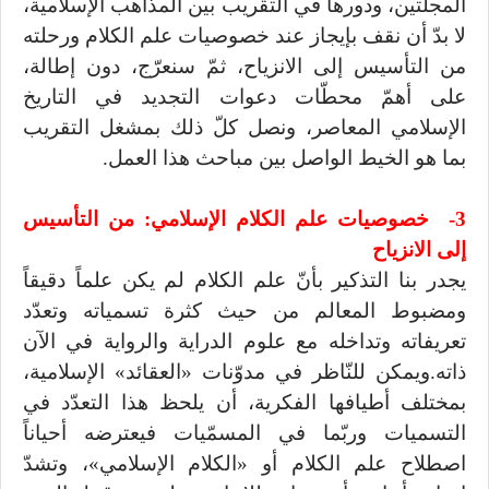
المجلتين، ودورها في التقريب بين المذاهب الإسلامية،
لا بدّ أن نقف بإيجاز عند خصوصيات علم الكلام ورحلته
من التأسيس إلى الانزياح، ثمّ سنعرّج، دون إطالة،
على أهمّ محطّات دعوات التجديد في التاريخ
الإسلامي المعاصر، ونصل كلّ ذلك بمشغل التقريب
بما هو الخيط الواصل بين مباحث هذا العمل.
3- خصوصيات علم الكلام الإسلامي: من التأسيس
إلى الانزياح
يجدر بنا التذكير بأنّ علم الكلام لم يكن علماً دقيقاً
ومضبوط المعالم من حيث كثرة تسمياته وتعدّد
تعريفاته وتداخله مع علوم الدراية والرواية في الآن
ذاته.ويمكن للنّاظر في مدوّنات «العقائد» الإسلامية،
بمختلف أطيافها الفكرية، أن يلحظ هذا التعدّد في
التسميات وربّما في المسمّيات فيعترضه أحياناً
اصطلاح علم الكلام أو «الكلام الإسلامي»، وتشدّ