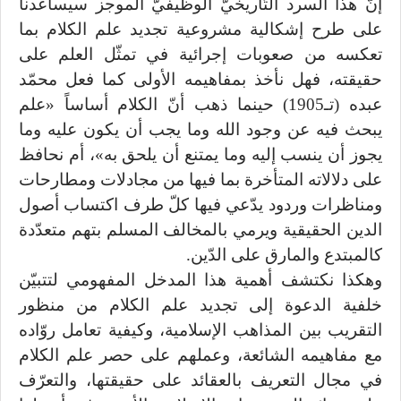
إنّ هذا السرد التّاريخيّ الوظيفيّ الموجز سيساعدنا
على طرح إشكالية مشروعية تجديد علم الكلام بما
تعكسه من صعوبات إجرائية في تمثّل العلم على
حقيقته، فهل نأخذ بمفاهيمه الأولى كما فعل محمّد
عبده (تـ1905) حينما ذهب أنّ الكلام أساساً «علم
يبحث فيه عن وجود الله وما يجب أن يكون عليه وما
يجوز أن ينسب إليه وما يمتنع أن يلحق به»، أم نحافظ
على دلالاته المتأخرة بما فيها من مجادلات ومطارحات
ومناظرات وردود يدّعي فيها كلّ طرف اكتساب أصول
الدين الحقيقية ويرمي بالمخالف المسلم بتهم متعدّدة
كالمبتدع والمارق على الدّين.
وهكذا نكتشف أهمية هذا المدخل المفهومي لتتبيّن
خلفية الدعوة إلى تجديد علم الكلام من منظور
التقريب بين المذاهب الإسلامية، وكيفية تعامل روّاده
مع مفاهيمه الشائعة، وعملهم على حصر علم الكلام
في مجال التعريف بالعقائد على حقيقتها، والتعرّف