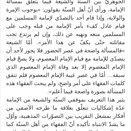
الجوهريّ بين السنّة والشيعة فيما يتعلّق بمسألة
الإمامة، ورأى أنّ أهل السنّة يقولون: «بوجوب الإمرة
والولاية، وإذا قام أحد بالتصدّي لإمامة المسلمين مع
قيام عادل كفء بأمر الإمامة من قبله وجب على
المسلمين منعه ونهيه عن ذلك، وإن لم يرتدع تجب
مقاتلته حتّى يكفّ عن هذا الأمر». أمّا الشيعة
«فالمسألة واضحة في عصر الحضور فلا يجوز لأحد أن
يتصدّى للإمامة مع قيام الإمام المعصوم، ولا يصحّ قيام
الإمام المعصوم إلا بعد وفاة الإمام المعصوم الذي
سبقه… أمّا في عصر غيبة الإمام المعصوم فلم تتفق
كلمات الفقهاء على أمر واضح، ولم يبحث الفقهاء هذه
المسألة بصورة واضحة فيما أعلم».
يثير هذا التعريف بموقفي السنّة والشيعة من الإمامة
عدّة إشكاليات تتعلّق بعلاقة ما طرحه الآصفي من
أفكار بمشغل التقريب بين التصوّرات المذهبية، وأوّل
ما يشدّ الانتباه تأكيده أنّ الفقهاء من أهل السنّة كما