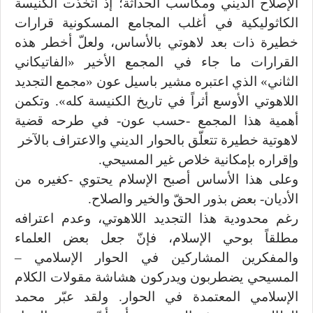
الإصلاح الديني ومكاسب الحداثة؛ إذ اتّخذت الكنيسة
الكاثوليكية في أغلب المجامع المسكونية قرارات
خطيرة ذات بعد لاهوتي بالأساس، ولعلّ أخطر هذه
القرارات ما جاء في المجمع الأخير «الفاتيكاني
الثاني» الذي اعتبره مشير باسيل عون «مجمع التجديد
اللاهوتي الأوسع أثراً في تاريخ الكنيسة كله». وتكمن
أهمية هذا المجمع -حسب عون- في طرحه قضية
لاهوتية خطيرة تتعلّق بالحوار الديني والاعتراف بالآخر
وإقراره بإمكانية خلاص غير المسيحي.
وعلى هذا الأساس أصبح الإسلام يحتوي -كغيره من
الأديان- بعض بذور الحقّ والخير والصلاح.
رغم محدودية هذا التجديد اللاهوتي، وعدم اعترافه
مطلقاً بوحي الإسلام، فإنّ جعل بعض العلماء
والمفكرين المشاركين في الحوار الإسلامي –
المسيحي يضطربون ويدركون هشاشة مقولات الكلام
الإسلامي المعتمدة في الحوار. ولقد عبّر محمد