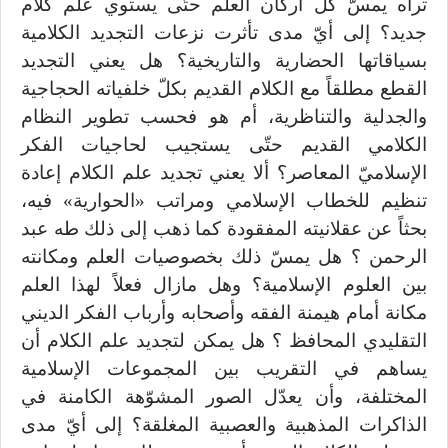
تراه يمسّ كلّ أركان العلم حتّى يستوي علم كلام
جديد؟ إلى أيّ مدى تأثرت نزعات التجديد الكلامية
بسياقاتها الحضارية والتاريخية؟ هل يعني التجديد
القطع مطلقاً مع الكلام القديم بكلّ خلفياته الحجاجية
والجدلية والتناظرية، أم هو فحسب تطوير النظام
الكلامي القديم حتّى يستجيب لحاجيات الفكر
الإسلاميّ المعاصر؟ ألا يعني تجديد علم الكلام إعادة
تنظيم للخطاب الإسلامي ومراتب «الحوارية» فيه،
بحثاً عن عقلانيته المفقودة كما ذهب إلى ذلك طه عبد
الرحمن ؟ هل يمسّ ذلك بخصوصيات العلم ومكانته
بين العلوم الإسلامية؟ وهل مازال فعلاً لهذا العلم
مكانة أمام هيمنة الفقه وأصحابه وأرباب الفكر الديني
التقليدي المحافظ ؟ هل يمكن لتجديد علم الكلام أن
يساهم في التقريب بين المجموعات الإسلامية
المختلفة، وأن يعدّل الصور المشوّهة الكامنة في
الذاكرات المذهبية والعصبية المغلقة؟ إلى أيّ مدى