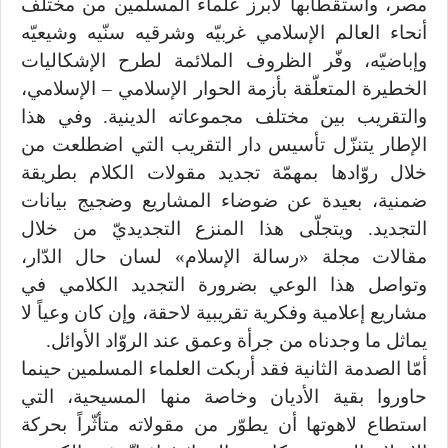
مصر، واستقطابها لأبرز علماء المسلمين من مختلف
أنحاء العالم الإسلامي غربيّه وشرقيه سنّيه وشيعيّه
وإباضيّه، وفّر الظروف الملائمة لطرح الإشكاليات
الخطيرة المتعلّقة بأزمة الحوار الإسلامي – الإسلامي،
والتقريب بين مختلف مجموعاته الدينية. وفي هذا
الإطار يتنزّل تأسيس دار التقريب التي اضطلعت من
خلال روّادها بمهمّة تجديد مقولات الكلام بطريقة
ضمنية، بعيدة عن ضوضاء المشاريع وضجيج بيانات
التجديد. ويتجلّى هذا المنزع التجديديّ من خلال
مقالات مجلة «رسالة الإسلام» لسان حال الدّار،
وتواصل هذا الوعي بضرورة التجديد الكلامي في
مشاريع إعلامية وفكرية تقريبية لاحقة، وإن كان وعياً لا
يماثل ما وجدناه من جرأة وعمق عند الروّاد الأوائل.
أمّا الصدمة الثانية فقد أربكت العلماء المسلمين حينما
حاوروا بقية الأديان وخاصة منها المسيحية، التي
استطاع لاهوتها أن يطوّر من مقولاته متأثّراً بحركة