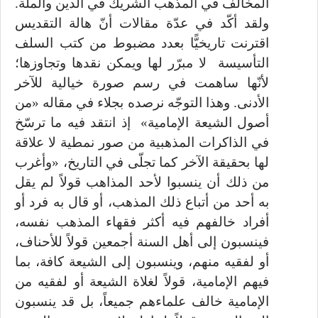
المخالف في المذهب الشريك في الدين والملّة.
ولقد أكّد في عدّة مقالات أنّ هالة التقديس
اقترنت تاريخيًّا بعدد مضبوط من كتب السلف
التأسيسة لا مبرّر لها ويمكن نقدها وتجاوزها؛
لأنّها ساهمت في رسم صورة خيالية للآخر
الأدنى. وهذا التوجّه نرصده بجلاء في مقاله «من
أصول الشيعة الإمامية» إذ انتقد فيه ما ترسّخ
في الذاكرات المذهبية من صور نمطية لا علاقة
لها بحقيقة الآخر كما تجلّى في التاريخ، «وأغرب
من ذلك أن ينسبوا لأحد المذاهب قولاً لم يقل
به أحد من أتباع ذلك المذهب، أو قال به فرد أو
أفراد خالفهم فيه أكثر فقهاء المذهب نفسه،
فينسبون إلى أهل السنة أجمعين قولاً للأحناف،
أو لفقيه منهم، وينسبون إلى الشيعة كافة، بما
فيهم الإمامية، قولاً لغلاة الشيعة أو لفقيه من
الإمامية خالف علماءهم جميعاً، بل قد ينسبون