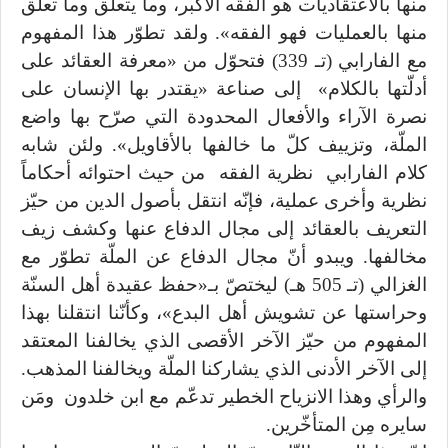
منها بالاعتقاديات هو الفقه الأكبر، وما يتعلّق وما تعلّق
منها بالعمليات فهو الفقه». ولقد تطوّر هذا المفهوم
مع الفارابي (تـ 339) فتحوّل من «معرفة العقائد على
أدلّتها بالكلام» إلى صناعة «يقتدر بها الإنسان على
نصرة الآراء والأفعال المحدودة التي صرّح بها واضع
الملّة، وتزييف كلّ ما خالفها بالأقاويل». ولئن شابه
كلام الفارابي نظرية الفقه من حيث احتوائه أحكاماً
نظرية وأخرى عملية، فإنّه انتقل بأصول الدين من حيّز
التعريف بالعقائد إلى مجال الدفاع عنها وكشف زيف
مخالفها. ويبدو أنّ مجال الدفاع عن الملّة تطوّر مع
الغزالي (تـ 505 هـ) ليختصّ بـ«حفظ عقيدة أهل السنّة
وحراستها عن تشويش أهل البدع»، وكأنّنا انتقلنا بهذا
المفهوم من حيّز الآخر الأقصى الذي يخالفنا المعتقد
إلى الآخر الأدنى الذي يشاركنا الملّة ويخالفنا المذهب.
والرأي وهذا الانزياح الخطير تدعّم مع ابن خلدون ومَن
سايره مِن المتأخّرين.