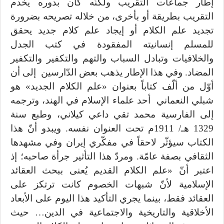
إطار جماعات التقريب ولكنّه كان بدوره يخدم
التقريب بطريقة أو بأخرى، من خلاله تصريحه بضرورة
تجديد علم الكلام أو إيجاد علم كلام جديد يحقق
للمسلم إنسانيته المفقودة في كتب الجدل
والخلافيات وتبادل السباب والتهم والتكفير والتكفير
المضاد. وفي هذا الإطار يذهب بعض الدّارسين إلى أن
أوّل من ألّف كتاباً بعنوان «علم الكلام الجديد» هو
شبلي النعماني أحد علماء الإسلام في الهند، وترجمه
إلى الفارسية محمد تقي داعي كيلاني، وطبع سنة
1329 هـ/ 1911م تحت العنوان نفسه. ويبدو أنّ هذا
الكتاب سيؤثّر لاحقاً في مفكّري إيران وفي مشهدها
الثقافي بصفة عامّة. ومردّ هذا التأثير جرأة صاحبه؛ إذ
اعتبر أنّ «علم الكلام القديم يُعنى ببحث العقائد
الإسلامية لأنّ شبهات الخصوم كانت ترتكز على
العقائد فقط، بينما يجري التأكيد هذا اليوم على الأبعاد
الأخلاقية والتاريخية والاجتماعية في الدين… حيث