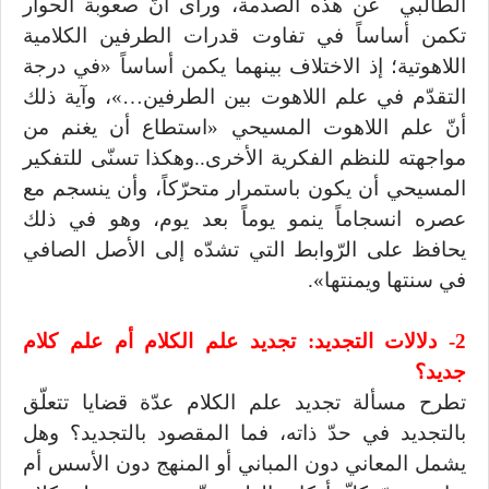
الطالبي عن هذه الصدمة، ورأى أنّ صعوبة الحوار
تكمن أساساً في تفاوت قدرات الطرفين الكلامية
اللاهوتية؛ إذ الاختلاف بينهما يكمن أساساً «في درجة
التقدّم في علم اللاهوت بين الطرفين…»، وآية ذلك
أنّ علم اللاهوت المسيحي «استطاع أن يغنم من
مواجهته للنظم الفكرية الأخرى..وهكذا تسنّى للتفكير
المسيحي أن يكون باستمرار متحرّكاً، وأن ينسجم مع
عصره انسجاماً ينمو يوماً بعد يوم، وهو في ذلك
يحافظ على الرّوابط التي تشدّه إلى الأصل الصافي
في سنتها ويمنتها».
2- دلالات التجديد: تجديد علم الكلام أم علم كلام
جديد؟
تطرح مسألة تجديد علم الكلام عدّة قضايا تتعلّق
بالتجديد في حدّ ذاته، فما المقصود بالتجديد؟ وهل
يشمل المعاني دون المباني أو المنهج دون الأسس أم