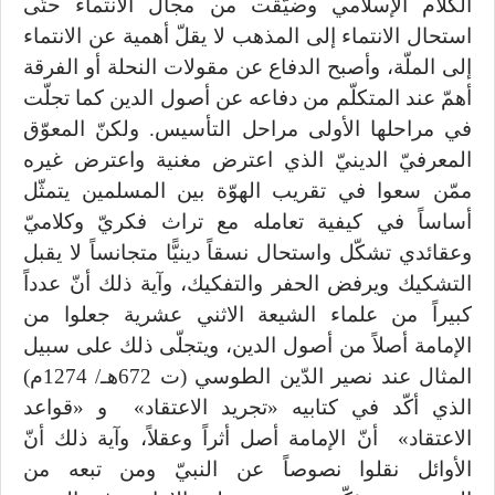
الكلام الإسلامي وضيّقت من مجال الانتماء حتّى
استحال الانتماء إلى المذهب لا يقلّ أهمية عن الانتماء
إلى الملّة، وأصبح الدفاع عن مقولات النحلة أو الفرقة
أهمّ عند المتكلّم من دفاعه عن أصول الدين كما تجلّت
في مراحلها الأولى مراحل التأسيس. ولكنّ المعوّق
المعرفيّ الدينيّ الذي اعترض مغنية واعترض غيره
ممّن سعوا في تقريب الهوّة بين المسلمين يتمثّل
أساساً في كيفية تعامله مع تراث فكريّ وكلاميّ
وعقائدي تشكّل واستحال نسقاً دينيًّا متجانساً لا يقبل
التشكيك ويرفض الحفر والتفكيك، وآية ذلك أنّ عدداً
كبيراً من علماء الشيعة الاثني عشرية جعلوا من
الإمامة أصلاً من أصول الدين، ويتجلّى ذلك على سبيل
المثال عند نصير الدّين الطوسي (ت 672هـ/ 1274م)
الذي أكّد في كتابيه «تجريد الاعتقاد» و «قواعد
الاعتقاد» أنّ الإمامة أصل أثراً وعقلاً، وآية ذلك أنّ
الأوائل نقلوا نصوصاً عن النبيّ ومن تبعه من