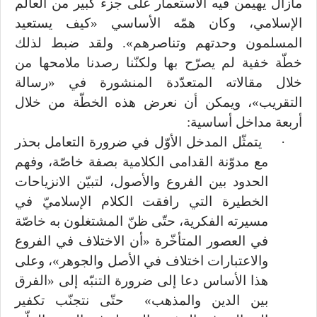
مازال يهيمن فيه الاستعمار على جزء كبير من العالم
الإسلامي، وكان همّه الأساسي «كيف يستعيد
المسلمون وحدتهم وتناصرهم». ولقد ضبط لذلك
خطّة خفية لم يصرّح بها ولكنّنا رصدنا ملامحها من
خلال مقالاته المتعدّدة المنشورة في «رسالة
التقريب»، ويمكن أن نعرض هذه الخطّة من خلال
أربعة مداخل أساسية:
·
يتمثّل المدخل الأوّل في ضرورة التعامل بحذر
مع مدوّنة القدامى الكلامية بصفة خاصّة، وفهم
الحدود بين الفروع والأصول، لتبيّن الانزياحات
الخطيرة التي رافقت الكلام الإسلاميّ في
مسيرته الفكرية، حتّى ظنّ المشتغلون به خاصّة
في العصور المتأخّرة «أن الاختلاف في الفروع
والاعتبارات اختلاف في الأصل والجوهر»، وعلى
هذا الأساس دعا إلى ضرورة التنبّه إلى «الفرق
بين الدين والمذهب» حتّى نتجنّب تكفير