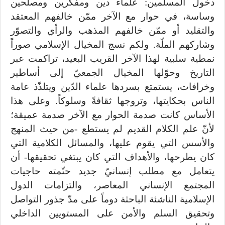
دخول المسلمين: علماء دين ومفكرين ومصلحين
وساسة، في حوار مع الآخر ممّن خالفهم المعتقد
والتقليد أو ممّن خالفهم المذهب والرأي والتصوّر
وشاركهم الملّة. ولكم نسج المخيال الإسلامي صوراً
نمطية سلبية لهذا الآخر القريب البعيد، تراكمت عبر
التاريخ وحوّلها المخيال الجمعيّ إلى أساطير
وخرافات، يستمتع بسردها علماء الدّين ويتلذّذ عامة
الناس بحكايتها، وتروجها ثقافةً وسلوكاً. وعلى هذا
الأساس كانت صدمة الحوار مع الآخر صدمة عميقة؛
لأنّ علم الكلام القديم لم يستطع -من حيث المنهج
والأسس التي يقوم عليها، والمسائل الكلامية التي
كان يطرحها، والأهداف التي كان يبتغي تحقيقها- أن
يتعامل مع مطلب إنسانيّ جديد حتّمته حاجيات
المجتمع الإنساني المعاصر، والتزامات الدول
الإسلامية الناشئة الباحثة دوماً على مدّ جذور التواصل
وتحقيق السلم والأمن على المستويين الداخلي