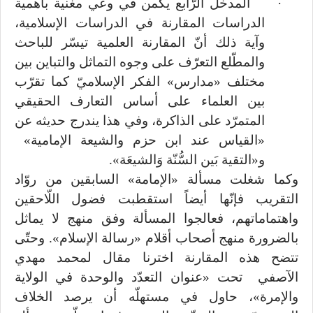
·
المدخل الرّابع يكمن في وعي مغنية بأهمية
الدراسات المقارنة في الدراسات الإسلامية،
وآية ذلك أنّ المقارنة العلمية تيسّر للباحث
والمطّلع التعرّف على وجوه التماثل والتباين بين
مختلف «مدارس» الفكر الإسلاميّ كما تقرّب
بين العلماء على أساس التعارف الحقيقي
المتمرّد على الذاكرة، وفي هذا يندرج حديثه عن
«القياس عند ابن حزم والشيعة الإمامية»
و«التقية بَين السُّنّة وَالشيعَة».
وكما شغلت مسألة «الإمامة» السابقين من روّاد
التقريب فإنّها أيضاً استقطبت فضول اللّاحقين
واهتماماتهم، فعالجوا المسألة وفق منهج لا يماثل
بالضرورة منهج أصحاب أقلام «رسالة الإسلام». وحتّى
تتضح هذه المقارنة اخترنا مقال لمحمد مهدي
الآصفي تحت «عنوان التعدّد والوحدة في الولاية
والإمرة»، حاول في مستهلّه أن يرصد الخلاف