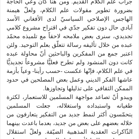
جراب علم الكلام القديم. ومن هنا كان وعي الحاجة
بضرورة تطوير مقولات علم الكلام، ولعلّ هيمنة
الهاجس الإصلاحي السياسيّ لدى الأفغاني الأسد
آبادي حال دون تفكير جدّي في اقتراح مشروع كلامي
تجديدي، سنرى بعض ملامحه لاحقاً مع تلميذه محمّد
عبده من خلال تأليفه رسالة تتعلّق بعلم التوحيد. ولئن
اعتبر جمع من المفكرين والباحثين أنّ محاولة عبده
كانت دون المنشود ولم تطرح فعليًّا مشروعاً تجديديًّا
في علم الكلام، فإنّها عكست -حسب رأينا- وعياً بأزمة
عاشها الفكر الديني وعمل بعض المصلحين في حدود
الممكن الثقافي على تذليلها وتجاوزها.
ويبدو أنّ تصاعد مواجهة المسلمين للاستعمار، لكثرة
طغيانه واستبداده واستغلاله، جعلت المسلمين
يتحمّسون أكثر لنمط جديد من التفكير يتعارفون من
خلاله بعضهم على بعض من جديد، بعدما باعدت بينهما
الذّاكرات العقدية المذهبية الضيّقة. ولعلّ استقلال