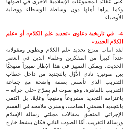
على عقائد المجموعات الإسلامية الأخرى في أصولها
وكما يراها أهلها دون وساطة الوسطاء ووصاية
الأوصياء.
4- في تاريخية دعاوى «تجديد علم الكلام» أو «علم
الكلام الجديد»
لقد انتاب منزع تجديد علم الكلام وتطوير ومقولاته
عدداً كبيراً من المفكرين وعلماء الدين في العصر
الحديث، ويمكن التمييز في هذا الإطار تمييزاً منهجيًّا
بين صوتين: نادى الأوّل بالتجديد من داخل خطاب
التقريب الذي تأسس بصفة واضحة مع جماعة
التقريب بالقاهرة، وهو صوت لم يصرّح -على جرأته –
باعتزامه التجديد مشروعاً ومنهجاً وغايةً، بل اكتفى
بالتجديد الضمني الصامت، وسنرى ملامحه في القسم
الإجرائي المتعلّق بمقالات مجلتي رسالة الإسلام
ورسالة التقريب. أمّا الصوت الثاني فكان ينشط خارج