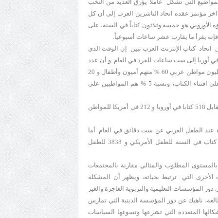
مواضيع التي تشكل عاملا يؤرق العديد من النخب
آخر مؤتمر عقده اتحاد الناشرين العرب إلى أن كل
ه الأوروبي هو خمسة وثلاثون كتاباً في السنة، على
فإنه يقرأ ما يقارب عشر ساعات أسبوعياً.
من اتحاد كتاب الإنترنت العرب تبين إن الوقت الذي
 في أوربا إلى ست ساعات للفرد في العام. و أن عدد
ما تطبعه الدول العربية بأجمعها يقارب المليون كتاب، موزعة على ثلاث مئة مليون مواطن عربي 60 % منهم أميون وأطفال و 20
% بالمائة لا يقرؤون أبدا و 15 % يقرؤون بشكل متقطع، و ليسوا حريصين على اقتناء الكتاب، ونسبة 5 % هم المواظبين على
ألف مواطن، أي أن نصيب المواطن الواحد منهم أقل من كتاب واحد سنويا، مقابل 518 كتابا في أوروبا و 212 في أمريكا للمواطن
عند الطفل العربي عن ست دقائق في العام. أما
حجم الكتب المخصصة للطفل العربي ( 400 كتاب في العام) مقابل 13260 كتاب في السنة للطفل الأمريكي و 3838 للطفل
المستوى المطلوب والمثالي مقارنة بالمجتمعات
ت الأخرى التي ترتبط بحياته، ويظهر أن المشكلة
دور المؤسسات التعليمية والتربوية العاجزة والغير
طالعة، ناهيك عن دور المؤسسة الدينية التي تمارس
أشكالها المتعددة التي تشرعها وتسوغها السياسات