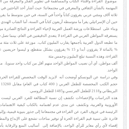
موضوع القراءة واقتناء الكتاب والمساهمة في تطوير الفكر والمعرفة من ال
المهتمة بالشأن الثقافي والمعرفي في مجتمعاتنا؛ حيث أشار أحد الباحثين في 
ثلاثة آلاف ومئتي عربي يقرؤون كتاباً واحداً في السنة، في حين متوسط ما يقرؤ
حين أن الإسرائيلي يقرأ ما متوسطه أربعون كتاباً في السنة، أما الشاب الهندي 
وبناء على استطلاعات ورشة العمل العربية لإحياء القراءة و النتائج الصادرة 
يستغرقه المواطن العربي في القراءة لا يتعدى الدقيقتين في العام، بينما تصل
القراءة، وهذه النسبة تبلغ المليون وخمس مئة
الواحد.
وفي دراسة عن اليونسكو أوضحت أنه لايزيد الوقت المخصص للقراءة الحرة 
البريطاني و2118 للطفل الفرنسي و1485 للطفل الروسي.
هذه الدراسات والإحصاءات تكشف إن نسبة المطالعة للفرد العربي ليست ب
الأوروبية والغربية، وتكشف عن مدى عدم اهتمامه بالكتاب كبقية الاهتماما
الرئيسة في عزوف الفرد عن القراءة في مجتمعاتنا إلى جذور بنيوية قيمية، وإلى 
قادرة على تنمية قيم القراءة الحرة أو توفير مناخات تشجع على الإبداع والم
إقصاء لأي رأي مغاير للرأي الواحد، بالإضافة إلى أساليب المنع والرقابة ب