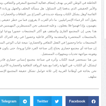
الخاطئة في الوطن العربي بهدف إضعاف فعالية المجتمع المعرفي والثقافي، ومص
والأمر الحقيقي الذي يدفعنا إلى التساؤل: هل مسألة التخلف والجهل وزيادة ال
القائمة؟وهل يشكل الكتاب وسيلة جديدة في الصراع بين الثقافات والحضارات 
يقول أحد الزعماء الإسرائيليين: ما دام العرب لا يقرؤون فما من خطر حقيقي يه
يفهمون، وإذا فهموا فلا يفعلون ، وعليه فسنبقى نحن المسيطرين المهيمنين في 
هذا يعني إن المجتمع القارئ والمثقف هو أكثر المجتمعات حضورا ووعيا لواقع 
بالمجتمعات المتحضرة والمتقدمة والأكثر فاعلية وحضورا في رفد الحراك الث
المجتمعات نتاجا وحضورا في الفعل الثقافي والحضاري؛ نتيجة غياب الوعي المنظم
إن صناعة أي مجتمع حضاري يحتاج إلى صناعة الفرد فكرا وروحا، حتى يكون فخ
وهويته مواجهة تحديات ومجهولات المستقبل..
من هنا نستحضر قيمة الكتاب وأثره في صناعة مجتمع إنساني حضاري قادر 
ليشكل- أي الكتاب- في النهاية رافدا مع بقية الروافد الثقافية والحضارية الأخ
نحن بحاجة في أوطاننا العربية إلى ثلاثة عوامل تشكل حقيقة المجتمع الإن
متلهف.
Telegram
Twitter
Facebook