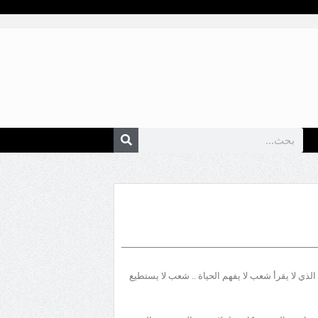
ي كتابه " أمة اقرأ .. لا تقرأ" ص43: " إن الشعب الذي لا يقرأ شعب لا يفهم الحياة .. شعب لا يستطيع