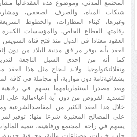
المجتمع المدني، وموضوع هذه العقد
غالبا مشار
شبكات المياه، والصرف الصحفي، ومشاريع
وغيرها، كبناء المطارات، والخطوط السريعة،
بإقامتها القطاع الخاص، والمؤسسات الكبيرة.
العقود معتادا في الدول منذ فتح قناة السويس عام 1950م، و
العقد بأنه يوفر مرافق مدنية للبلاد من دون إثقا
كما أنه من إحدى السبل الناجعة لتدريب
ونقل
التكنولوجيا. ولابد لنجاح مثل هذا العقد 
بشفافية
تامة دون مواربة، أو مجاملة في كافة الم
ويعد مصدرا استثماريا
مهما يسهم في رفاهية 
لتسديد القروض من دون أية أعباء
مالية على ال
خلال هذا العقد الكثير من المقاصد
الشرعية ومق
على المصالح المعتبرة شرعا منها: توفير
المرا
يسهم في راحة المجتمع ورفاهيته، تنمية المال
واس
جلب خيرات، وصناعات مالية، وحرفية جديدة، 