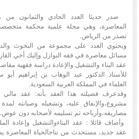
صدر حديثا العدد الحادي والثمانون من م
المعاصرة، وهي مجلة علمية محكمة متخصصة 
تصدر من الرياض
.
ويحتوي العدد على مجموعة من البحوث والدرا
مسائل معاصرة في فقه النوازل وإليك أخي القار
عقد البناء والتشغيل والإعادة دراسة فقهية مقاصد
للأستاذ الدكتور عبد الوهاب بن إبراهيم أبو 
العلماء في المملكة العربية السعودية
.
وقد
عرف فضيلته هذا العقد بأنه: عقد مالي يت
مشروع،
والإنفاق عليه، وتشغيله وصيانته لمدة
مصاريفه،
وأرباحه ثم تسليمه لأصحابه دون عوض
.
وأضاف قائلا : عقد البناء
والتشغيل وإعادة المل
عقد جديد، مستحدث من نتاج
الحياة المعاصرة 