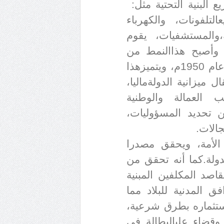
يع البنية التحتية مثل:
التلفونات، والكهرباء
والمستشفيات، يقوم
 وأصبح هذا
النمط من
يتميز
هذا
ل ميزانية الدولة
ماليا،
 العمالة والوطنية
من تحديد المسؤوليات،
جالات
.
الأمة، ويحقق مصدرا
دولة.كما أنه تحقق من
اصد المكلفين المبنية
فق المدنية للبلاد مما
تثماره بطرق شرعية،
وقضاء على
البطالة في