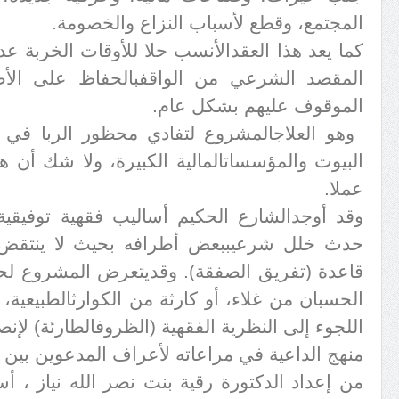
المجتمع، وقطع لأسباب النزاع والخصومة
.
كما يعد هذا العقد
الأنسب حلا للأوقات الخربة ع
المقصد الشرعي من الواقف
بالحفاظ على الأ
الموقوف عليهم بشكل عام
.
وهو العلاج
المشروع لتفادي محظور الربا في 
البيوت والمؤسسات
المالية الكبيرة، ولا شك أن 
عملا
.
وقد أوجد
الشارع الحكيم أساليب فقهية توفيقية 
حدث خلل شرعي
ببعض أطرافه بحيث لا ينتقض 
قاعدة (تفريق الصفقة). وقد
يتعرض المشروع لح
الحسبان من غلاء، أو كارثة من الكوارث
الطبيعية،
اللجوء إلى النظرية الفقهية (الظروف
الطارئة) لإن
منهج الداعية في مراعاته لأعراف المدعوين بين ال
من إعداد الدكتورة رقية بنت نصر الله نياز ، أ