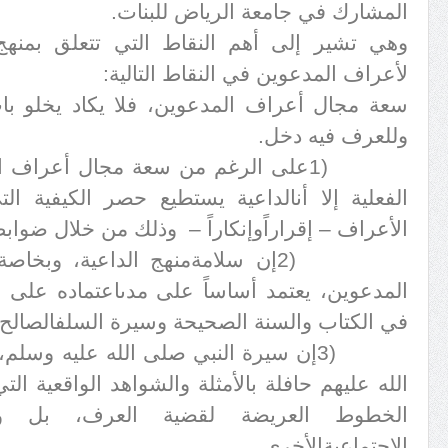
المشارك في جامعة الرياض للبنات
.
وهي تشير إلى أهم النقاط التي تتعلق بمنهج
لأعراف المدعوين في النقاط التالية
:
سعة مجال أعراف المدعوين، فلا يكاد يخلو باب
وللعرف فيه دخل
.
1)
على الرغم من سعة مجال أعراف الم
الفعلية إلا أن
الداعية يستطيع حصر الكيفية الت
الأعراف – إقراراً
وإنكاراً – وذلك من خلال ضوابط
2)
إن سلامة
منهج الداعية، وبخاص
المدعوين، يعتمد أساساً على مدى
اعتماده على ا
في الكتاب والسنة الصحيحة وسيرة السلف
الصالح
3)
إن سيرة النبي صلى الله عليه وسلم،
الله عليهم حافلة بالأمثلة والشواهد الواقعية ال
الخطوط العريضة لقضية العرف، بل ولغ
الاجتماعية
الأخرى
.