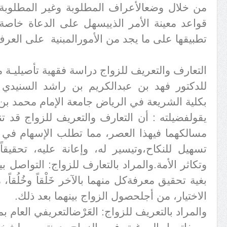
من خلال وضع
الأعراف المطلوبة وغير المطلو
قواعد معينة الأمر الذي
يسهل على الدعاة خاصة،
تطبيقها على ما يجد من الأمور
المبنية على العر
التعارف والتعريف للزواج دراسة فقهية تأصيليـة مع
للدكتور فهد بن عبدالكريم بن راشد السنيدي 
بكلية الشريعة في الرياض جامعة الإمام محمد بن
يقول
فضيلته : أن التعارف والتعريف للزواج قد 
مسالكهما في
هذا العصر، مما تطلب الإسهام في 
تسهيل للنكاح،
وتيسير له، وإعانة عليه، تحقيقا
وتكاثر الأمة.و
المراد بالتعارف للزواج: التواصل ب
بغية تحقيق معرفة
كل منهما بالآخر خَلْقاً وخُلُق
الاختيار، من أجل
حصول الزواج بينهما بعد ذلك
.
والمراد بالتعريف للزواج: العَرْض
التعريفي العام ب