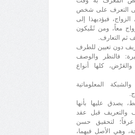
ص المعرف به وقت
ى التعرف على شخص
لزواج، فيؤدي
هذا إلى
 معاً، ومن ثَمَّ
يكون
ف ثم التعارف
.
عريف دون تعيين للطرف
ثيرة: فالنظر والوصف
العَرْض، كلها أنواع
لشبكة المعلوماتية
ج
.
، يصدق عليها بأنها
رف والتعريف قبل عقد
عرفاً؛ لتحقيق حسن
حة، وهي الأصل فيهما،