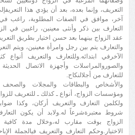
وصفاتهما المرغبة في الزواج دون
تعيين لشخ
التعريف، وإنما بعده، بعد أن يؤدي هذا التعريف
إل
آخر، موافق في الصفات المطلوبة، راغب في ا
التعارف بين ذكر وأنثى معينين، راغبين في الزواج
عقد الزواج بينهما بعد حسن اختيار بطريق التعري
و
التعارف يتم بين رجل وامرأة معينين، ويتم الت
الآخر
في ابتدائه.وللتعارف والتعريف أنواع ك
والصور
والمراسلات وأجهزة الاتصال الحديثة و
للتعارف من أجل
النكاح
.
والأشخاص والبطاقات والمجلات والصحف وا
ومؤسسات الزواج، أنواع ـ كذلك ـ للتعريف للزوا
ولكل
من التعارف والتعريف أركان، وكذا ضوابط
شروط معتبرة
شرعاً له.ولابد أن يكون التعا
الزواج بوقت مقارب له،
وخلال مدة كافية 
الاختيار.وحكم التعارف والتعريف في
الجملة الإبا