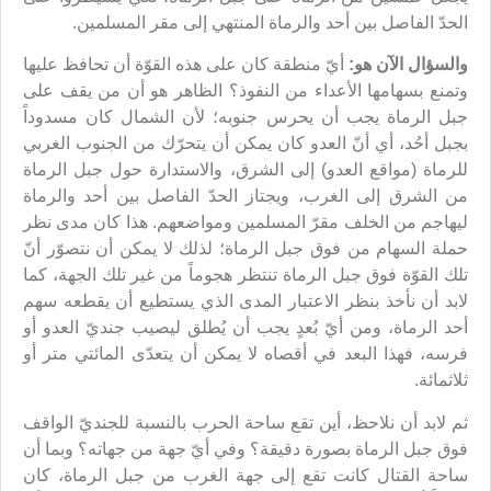
الحدّ الفاصل بين أحد والرماة المنتهي إلى مقر المسلمين.
والسؤال الآن هو:
أيّ منطقة كان على هذه القوّة أن تحافظ عليها
وتمنع بسهامها الأعداء من النفوذ؟ الظاهر هو أن من يقف على
جبل الرماة يجب أن يحرس جنوبه؛ لأن الشمال كان مسدوداً
بجبل أحُد، أي أنّ العدو كان يمكن أن يتحرّك من الجنوب الغربي
للرماة (مواقع العدو) إلى الشرق، والاستدارة حول جبل الرماة
من الشرق إلى الغرب، ويجتاز الحدّ الفاصل بين أحد والرماة
ليهاجم من الخلف مقرّ المسلمين ومواضعهم. هذا كان مدى نظر
حملة السهام من فوق جبل الرماة؛ لذلك لا يمكن أن نتصوّر أنّ
تلك القوّة فوق جبل الرماة تنتظر هجوماً من غير تلك الجهة، كما
لابد أن نأخذ بنظر الاعتبار المدى الذي يستطيع أن يقطعه سهم
أحد الرماة، ومن أيّ بُعدٍ يجب أن يُطلق ليصيب جنديّ العدو أو
فرسه، فهذا البعد في أقصاه لا يمكن أن يتعدّى المائتي متر أو
ثلاثمائة.
ثم لابد أن نلاحظ، أين تقع ساحة الحرب بالنسبة للجنديّ الواقف
فوق جبل الرماة بصورة دقيقة؟ وفي أيّ جهة من جهاته؟ وبما أن
ساحة القتال كانت تقع إلى جهة الغرب من جبل الرماة، كان