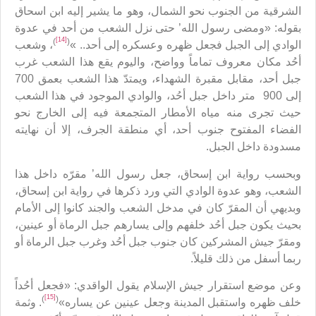
الشرقية من الجنوب نحو الشمال، وهو ما يشير إليه ابن اسحاق
بقوله: «ومضى رسول الله’ حتى نزل الشعب من أحد في عدوة
[14]
)
(
الوادي إلى الجبل فجعل ظهره وعسكره إلى أحد.. »
، وشعب
أحُد مكان معروف تماماً وواضح، واليوم يقع هذا الشعب غرب
جبل أحد، مقابل مقبرة الشهداء، ويمتدّ هذا الشعب بعمق 700
إلى 900 متر داخل جبل أحُد، والوادي الموجود في هذا الشعب
حيث تجرى منه مياه الأمطار المتجمعة فيه إلى الخارج نحو
الفضاء المفتوح جنوب أحد، أي منطقة الجرف، إلا أن نهايته
مسدودة داخل الجبل.
وبحسب رواية ابن إسحاق، جعل رسول الله’ مقرّه داخل هذا
الشعب، وهو عدوة الوادي التي ورد ذكرها في رواية ابن إسحاق،
وبديهي أن المقرّ كان في مدخل الشعب والجند كانوا إلى الأمام
بحيث يكون جبل أحُد خلفهم وإلى يسارهم جبل الرماة أو عينين،
ومقرّ جيش المشركين كان جنوب جبل أحُد وغرب جبل الرماة أو
ربما أسفل من ذلك قليلاً.
وعن موضع استقرار جيش الإسلام يقول الواقدي: «فجعل أحُداً
[15]
)
(
خلف ظهره واستقبل المدينة وجعل عينين عن يساره»
. وثمة