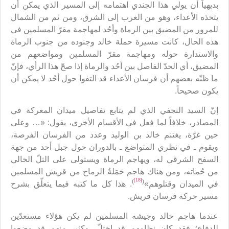
بديهياً أن يولي هذا الجندي اهتمامه إلى المسير الذي يمكن أن
يتخذه الأعداء، وهو من الغرب إلى الشرق، ومن ثم من الشمال
للمرور من المضيق بين الرماة وأحُد لمهاجمة مقرّ المسلمين في
هذه الحال، كانت مسيرة حملة خالد وجنوده من جنوب الرماة
والاستدارة حوله ومهاجمة مقرّ المسلمين ومواضعهم من
المضيق، أي الحدّ الفاصل بين أحُد والرماة إذا صحّ هذا الرأي، فإنّ
ما ظنّه بعضهم أن فرسان الأعداء قد التفوا حول أحُد لا يمكن أن
يكون صحيحاً.
إنّ السيد النجفي الذي لم يتابع تفاصيل ميدان المعركة في
المصادر، خلافاً لما فعل في الأقسام الأخرى، يقول: «… وعلى
حين غرّة، يغتنم خالد بن الوليد وعدد من الفرسان الفرصة،
ويقوم ـ في نظري المتواضع ـ بالدوران حول جبل أحد من جهة
السفح الشرقي له، ويهاجم الرماة ويستولى على التلّ الخالي
من حُماته، ومن هناك هاجم حَمَلةُ الرماح من قريش المسلمين
[18]
)
(
في الميدان وقتلوهم»
. هذا كل ما كتبه فيما يتعلّق بشرح
مسير حركة فرسان قريش.
عندما هاجم خالد وجيشه المسلمين لم يكن هؤلاء مستعدّين
للدفاع؛ فقد كان نظامهم قد اختلّ، وكثير منهم قد وضعوا