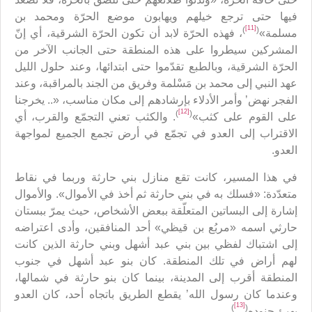
فيها حتى ترجع خيلهم ويهابون موضع الحرّة ومحمد بن
[11]
)
(
مسلمة»
، فهذه الحرّة لابد أن تكون الحرّة الشرقية، أي إنّ
المشركين سيطروا على هذه المنطقة حتى الجانب الآخر من
الحرّة الشرقية، وبالطبع تقدّموا حتى ابتدائها، وعند حلول الليل
عهد النبي إلى محمد بن مَسْلمة وفريق من الجند بالمراقبة، وعند
الفجر نهض’ وأمر الأدلاء بإرشادهم إلى مكان مناسب، «.. يخرجنا
[12]
)
(
على القوم على كثب»
. والكثب تعني التجمّع والقرب، أي
الاقتراب إلى العدو في تجمّع في أرض تجمع الجميع لمواجهة
العدو.
في هذا المسير، كانت تقع منازل بني حارثة وربما في نقاط
متعدّدة: «فسلك به في بني حارثة ثم أخذ في الأموال». والأموال
إشارة إلى البساتين المتعلّقة ببعض الأشخاص، حيث يمرّ ببستان
حارثي اسمه «مربُع بن قيظي» أحد المنافقين، وأدى اعتراضه
إلى اشتباك لفظي بين بني عبد أشهل وبني حارثة الذين كانت
لهم أراض في تلك المنطقة. كان بنو عبد أشهل في جنوب
المنطقة أقرب إلى المدينة، بينما كان بنو حارثة في شمالها،
وعندما كان رسول الله’ يقطع الطريق باتجاه أحد، كان العدو
[13]
)
(
يهيئ جنوده
.