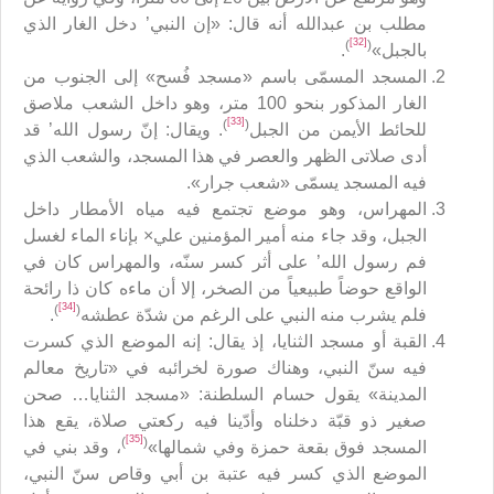
مطلب بن عبدالله أنه قال: «إن النبي’ دخل الغار الذي
[32]
)
(
بالجبل»
.
المسجد المسمّى باسم «مسجد فُسح» إلى الجنوب من
الغار المذكور بنحو 100 متر، وهو داخل الشعب ملاصق
[33]
)
(
للحائط الأيمن من الجبل
. ويقال: إنّ رسول الله’ قد
أدى صلاتى الظهر والعصر في هذا المسجد، والشعب الذي
فيه المسجد يسمّى «شعب جرار».
المهراس، وهو موضع تجتمع فيه مياه الأمطار داخل
الجبل، وقد جاء منه أمير المؤمنين علي× بإناء الماء لغسل
فم رسول الله’ على أثر كسر سنّه، والمهراس كان في
الواقع حوضاً طبيعياً من الصخر، إلا أن ماءه كان ذا رائحة
[34]
)
(
فلم يشرب منه النبي على الرغم من شدّة عطشه
.
القبة أو مسجد الثنايا، إذ يقال: إنه الموضع الذي كسرت
فيه سنّ النبي، وهناك صورة لخرائبه في «تاريخ معالم
المدينة» يقول حسام السلطنة: «مسجد الثنايا… صحن
صغير ذو قبّة دخلناه وأدّينا فيه ركعتي صلاة، يقع هذا
[35]
)
(
المسجد فوق بقعة حمزة وفي شمالها»
، وقد بني في
الموضع الذي كسر فيه عتبة بن أبي وقاص سنّ النبي،