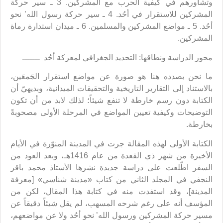
وتشاورهم في كيفية الحرب مع المشركين. 3 ـ سير حركة
المشركين للاستقرار في أحُد. 4 ـ سير حركة رسول الله’ نحو
أحُد. 5 ـ مواضع المشركين والمسلمين. 6 ـ ميدان استدارة رماة
المشركين.
محور الدراسة ونطاقها: التحديد الجغرافي لمعركة أحُد ـــــــ
ما نحن بصدده هنا هو صورة عن مواضع استقرار الجَمعَين،
بالاستناد إلى التقارير التاريخية والتحقيقات الميدانية، وبديهيّ أن
الكتابة دون رسم خارطة لا تنفع شيئاً؛ لذلك لابد من أن تكون
التوضيحات وكيفية تعيين المواضع في المرحلة الأولى مصحوبةً
بخارطة.
الكتابة الأولى لهذه المقالة جرت في المدينة المنوّرة في الأيام
الأخيرة من شهر ذي القعدة من عام 1416هـ، وبعد العود من
السفر اطّلعت على دراسة جديدة نشرها الأستاذ محمد باقر
النجفي في المجلد الثاني من كتاب «مدينة شناسي» [معرفة
المدينة]، وقد استفدت منه في كتابة هذا المقال، لكن من
المؤسف أنه على رغم شرحه المسهب، لم يقل شيئاً دقيقاً عن
مسير حركة المشركين ورسول الله’ نحو أحُد ولا عن مواضعهم،