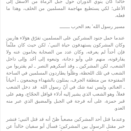
خالداً كان ينوي الدوران حول جبل الرماة من الأسفل إلى
الأعلى؛ لكي يستطيع مهاجمة المسلمين من الخلف، وهذا ما
فعله.
مسير رسول الله’ بعد الحرب ـــــــ
عندما حمل جنود المشركين على المسلمين، تفرّق هؤلاء هاربين
وكان المشركون يستهدفون حياة النبي’، لكن حيث كان ملثّماً
فإن أحداً لم يعرفه، وكان عدد من الصحابة يحامون عنه ولا
يفارقونه، منهم علي وأبو دجانة، وتبعوه إلى أحُد وإلى داخل
الشعب، لكن المشركين ـ وقد أسكرهم النصر ـ لم يقتربوا من
الشعب في تلك اللحظة، وظلّوا يطاردون المسلمين في الساحة
المفتوحة من منطقة الجرف، يمثلون بالشهداء ويجمعون ـ أحياناً
ـ الغنائم، وليس ثمة شك في أنّ رسول الله قد دخل الشعب
فعلاً، وهو الشعب الذي يشير إليه أدلاء قوافل الحجّاج، وهم على
قبر حمزة، على أنه فرجة في الجبل والمضيق الذي عبر منه
العدو.
وعندما قتل أحد المشركين مصعباً ظنّ أنه قد قتل النبي؛ فنشر
خبر مقتل الرسول بين المشركين؛ فسأل أبو سفيان خالداً عن