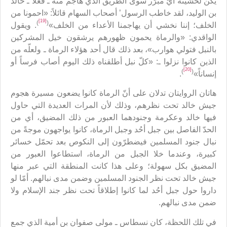
يكن لخشيته أيّ مبرّر سوى الطريق الذي هاجم منه ـ فعلاً ـ خالد
بن الوليد، لقد خاطب الرسول’ أصحاب السهام قائلاً: «احمونا من
[19]
)
(
الخلف؛ إننا نخشي أن يهاجمنا الأعداء من الخلف»
. ويقول
الواقدي: «والرماة يحمون ظهورهم يرشقون خيل المشركين
بالنبل فتولي هوارب»، بعد ذلك قال أحد هؤلاء الرماة ـ ولعلّه من
الذين كانوا نزلوا ـ: «كلّ نبل أطلقناه ذلك اليوم أصاب فرساً أو
[20]
)
(
إنساناً»
.
هاتان الروايتان تدلان على أنّ الرماة كانوا يضعون مسيرة هجوم
جيش خالد تحت نظرهم، وذلك لأن المرات العديدة التي حاول
فيها خالد وعكرمة وجنودهما العبور من ذلك المضيق، أي من
الحدّ الفاصل بين جبل أحُد وجبل الرماة، كانوا يواجهون موجةً من
نبال جنود المسلمين فيضطرّون إلى النكوص بعد تحمّل خسائر
كبيرة، وعندما خلا الجبل من الرماة، استطاعوا العبور من
المضيق بكل سهولة؛ وعلى هذا كانت المنطقة التي عبر منها
جيش خالد تحت نظر الجنود المسلمين وضمن مدى نبالهم. أمّا لو
داروا حول جبل أحُد لما كانوا إطلاقاً تحت نظر جند الإسلام ولا
ضمن مدى نبالهم.
في تلك اللحظة، كان نسطاس ـ مولى صفوان بن أمية الذي جمع