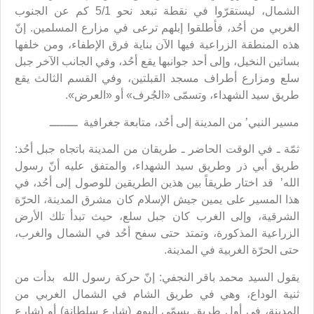
الشمال، ليستقرّوا في نقطة تبعد نحو 5/1 كم عن الجنوب
الغربي من أحُد، فأطلقوا إبلهم ترعى في مزارع المسلمين. إنّ
هذه المنطقة الزراعية فيها الآن بناية فرق الإطفاء، ومن خلفها
بساتين النخيل، وإلى أحد جوانبها يقع أحُد، وفي الجانب الآخر جبل
سلع ومزارع أطراف مسجد القبلتين، وفي القسم الثالث يقع
طريق سيد الشهداء، وتسمّى «الجُرف» أو «العرض».
مسير النبي’ من المدينة إلى أحُد، متابعة جغرافية ــــــــ
ثمّة ـ في الوقت الحاضر ـ طريقان من المدينة باتجاه جبل أحُد:
طريق أبي ذر وطريق سيد الشهداء، والمتفق عليه أنّ رسول
الله’ قد اختار طريقاً بين هذين الطريقين للوصول إلى أحُد، في
هذا المسير على يمين جيش الإسلام كان مشرق المدينة، الحرّة
الشرقية، وإلى الغرب كان جبل سلع، حيث تبدأ تلك الأرض
الزراعية المذكورة، وتمتد حتى سفح أحُد في الشمال والغرب،
حتى الحرّة الغربية في المدينة.
يقول السيد محمد باقر النجفي: إنّ حركة رسول الله بدأت من
ثنية الوداع، وهي في طريق الشام في الشمال الغربي من
المدينة، في أول طريقٍ يسمّى اليوم (شارع سلطانة) أو (شارع