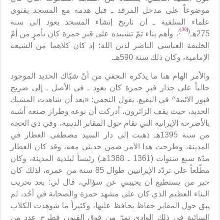
موضوعاً على مدخل المرقد ـ قبل هدمه مع المسجد بفتوى
علماء السلفية ـ أن تاريخ إنشاء المسجد يعود إلى سنة
[30]
)
(
275هـ
، وأهم بناء تمّ تشييده على قبر حمزة كان بأمرٍ من أمّ
الخليفة العباسي الناصر لدين الله؛ إذ كان كلاهما من الشيعة
الإمامية، وكان ذلك سنة 590هـ.
والأمر الهام هنا ما يذكره النجفي من أنّ شبّاك الحديد الموجود
حالياً على جدار قبر حمزة كان يعود ـ في الأصل ـ إلى ضريح
قبور الأئمة^ في البقيع. يقول النجفي: «بعد أن شاهدت المشبك
الحديد، حيث يقف الزائرون، أدركت أن نوعه وطراز صنعه أشبه
بالأضرحة الإيرانية التي تقام حول المقابر الدينية، وفي ذي الحجة
من سنة 1395هـ ذهبت إلى دار السيد مصطفى العطار في
المدينة، وطرحت هذا الأمر ضمن حديثي معه، وقد كان العطار
مدّة سبع سنوات (1361 ـ 1368هـ) رئيساً لبلدية المدينة، وكان
مطّلعاً على تردّد الإيرانيين طوال 85 سنة من عمره، لذلك كان
خير من يستطيع أن يجيبني عن سؤالي، قال لي: بعد تخريب
البناء العظيم الذي كان على مشهد حمزة والصحابة في أحُد، لم
يبق حول المقابر حفاظ يحافظ عليها، وكثيراً ما شوهدت الكلاب
السائبة في ذلك الوادي تمرّ من فوق القبور، فطرح عدد من