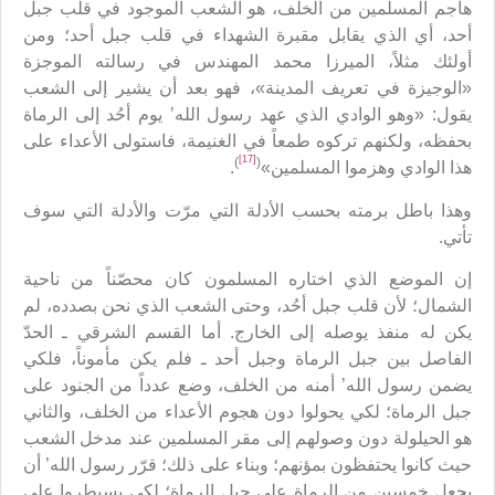
هاجم المسلمين من الخلف، هو الشعب الموجود في قلب جبل
أحد، أي الذي يقابل مقبرة الشهداء في قلب جبل أحد؛ ومن
أولئك مثلاً، الميرزا محمد المهندس في رسالته الموجزة
«الوجيزة في تعريف المدينة»، فهو بعد أن يشير إلى الشعب
يقول: «وهو الوادي الذي عهد رسول الله’ يوم أحُد إلى الرماة
بحفظه، ولكنهم تركوه طمعاً في الغنيمة، فاستولى الأعداء على
[17]
)
(
هذا الوادي وهزموا المسلمين»
.
وهذا باطل برمته بحسب الأدلة التي مرّت والأدلة التي سوف
تأتي.
إن الموضع الذي اختاره المسلمون كان محصّناً من ناحية
الشمال؛ لأن قلب جبل أحُد، وحتى الشعب الذي نحن بصدده، لم
يكن له منفذ يوصله إلى الخارج. أما القسم الشرقي ـ الحدّ
الفاصل بين جبل الرماة وجبل أحد ـ فلم يكن مأموناً، فلكي
يضمن رسول الله’ أمنه من الخلف، وضع عدداً من الجنود على
جبل الرماة؛ لكي يحولوا دون هجوم الأعداء من الخلف، والثاني
هو الحيلولة دون وصولهم إلى مقر المسلمين عند مدخل الشعب
حيث كانوا يحتفظون بمؤنهم؛ وبناء على ذلك؛ قرّر رسول الله’ أن
يجعل خمسين من الرماة على جبل الرماة؛ لكي يسيطروا على