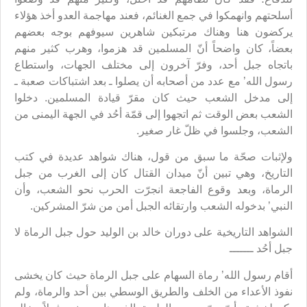
أسلحتهم وانهمكوا في جمع الغنائم، فعند مهاجمة العدو أخذ هؤلاء
يركضون هنا وهناك مرتبكين شاهرين سيوفهم بوجه بعضهم
بعضاً، كان واضحاً أنّ المسلمين قد هزموا، وهرب كثير منهم
باتجاه جبل أحد، وفرّ آخرون إلى مختلف الجهات، واستطاع
رسول الله’ مع عدد من أصحابه أن يصلوا ـ بعد اشتباكات صعبة ـ
إلى مدخل الشعب حيث كان مقرّ قيادة المسلمين. دخلوا
الشعب بعض الوقت ثم اتجهوا إلى قمّة أحُد في الجهة اليمنى من
الشعب، وجلسوا في ظلّ غار صغير.
ولإثبات صحّة ما سبق من قول، هناك شواهد عديدة في كتب
التاريخ، وهي تبين أنّ ميدان القتال كان إلى الغرب من جبل
الرماة، وبعد وقوع الفاجعة انجرّت الحرب نحو الشعب، وأن
النبي’ بدخوله الشعب وارتقائه الجبل أمن من شرّ المشركين.
الشواهد التاريخية على دوران خالد بن الوليد حول جبل الرماة لا
جبل أحُد ـــــــ
أقام رسول الله’ رماة السهام على جبل الرماة حيث كان يخشى
نفوذ الأعداء من الخلف والطريق الوسطي بين أحد والرماة، ولم