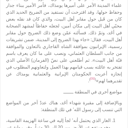
علماء المدينة الأمر على أميرها يومذاك، فأمر الأمير ببناء جدار
وحفاظ حولها، وقد اقترحت أن نستفيد من الضريح الحديد الذي
كان من قَبل حول مقابر أهل البيت، والذي كان قد نقله بعض
محبّي أهل البيت إلى مكان أمين، لجعله حفاظاً لمشهد الصحابة
في أحُد، وتمّ ذلك. فسألته عمّن وضع ذلك الضريح حول مقابر
أهل البيت، فقال: «جاء بهذا الضريح إلى المدينة، ضمن تشريفات
رسمية، الإيرانيون بموافقة الشاه القاجاري بالتعاون والموافقة
من جانب السلطان العثماني، ونصب على ما كان يعرف باسم
قبّة أهل البيت». ثم أطلعني على نصّ (الفرمان) الأصلي الذي
تفتخر به عائلته بسب قيامهم بهذا العمل ولتعاونهم المطلوب في
إنجازه أعربت الحكومتان الإيرانية والعثمانية يومذاك عن
[31]
)
(
تقديرهما لهم»
.
مواضع أخرى في المنطقة ـــــــ
وبالإضافة إلى مقبرة شهداء أحُد، هناك عددٌ آخر من المواضع
التي تنسب إلى رسول الله’ في تلك المنطقة:
الغار الذي يحتمل أنه’ لجأ إليه في ساعة الهزيمة القاسية،
وهو مرتفع عن الأرض بين 20 إلى 30 متراً، وفي رواية عن