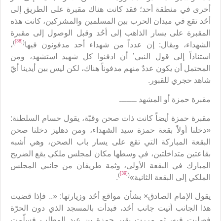
أخرى في منطقة أحد؛ فقد كانت هناك مقبرة على الطريق إلى
أحُد تقع في ميدان الحرب بين المسلمين والمشركين، كانت هذه
المقبرة على يسار الذاهب إلى أحُد وقبل الوصول إلى مقبرة
[38]
)
(
الشهداء، ويقال: إن عدداً من شهداء أحد مدفونون فيها
،
استناداً إلى قول النبي’ أن ادفنوا كل شهيد استشهد، ومن
المحتمل أن يكون عددٌ منهم مدفوناً هناك، لكن ليس بين أيدينا أيّ
شاهد حجري للقبور.
مقبرة حمزة أو المشهد ـــــــ
مقبرة حمزة أيضاً كانت ذات صحن وقبّة، يقول حسام السلطنة:
«دخلنا أولاً بقعة حمزة سيد الشهداء، ومن دهليز دخلنا صحن
البقعة المباركة التي تقع على يسار باب الصحن، وهي أشبه
بقاعتين متداخلتين، في وسطها مكان لمجلس ملكي يقع الضريح
المبارك في البقعة الأولى، وثمة طريقان من جانبي المجلس
[39]
)
(
الملكي إلى البقعة الثانية»
.
يقول الإمام الصادق× بشأن مواقع أحُد وزيارتها: «.. فإذا قضيت
هذا الجانب أتيت جانب أحُد، فبدأت بالمسجد الذي دون الحرّة
فصليت فيه، ثم مررت بقبر حمزة بن عبد المطلب فسلّمت