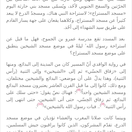
الحرّتين والسفح الجنوبي لأحُد، ويُسمّى مسجد بني حارثة اليوم
«مسجد المستراح»؛ لاستراحة النبي هناك، ومسجدُ الدرع لا يبعد
كثيراً عن مسجد المستراح، وكلاهما يقعان على جهة يسار القادم
على طريق سيد الشهداء إلى أحُد.
بعد المسدد تقع مدرسة عمرو بن الجموح، فهل ما قيل عن
استراحة رسول الله’ ليلةً في موضع مسجد الشيخين ينطبق
على موضع مسجد المستراح؟
في رواية الواقدي أنّ المسير كان من المدينة إلى البدائع، ومنها
إلى «زقاق الحسّي» ثم إلى «الشيخين» وإلى الثنية (رأس
الثنية)، وهذا يدلّ على أن موضعي: البدائع والشيخين مختلفان،
ومع ذلك، كانوا إلى ما قبل القرن العاشر يعتبرون مسجد البدائع
[8]
)
(
ومسجد الشيخين واحداً
؛ فهناك نصّ يقول: «حتى سلك على
البدائع، ثم زقاق الحِسّي، حتى أتى الشيخين، حتى انتهى إلى
[10]
[9]
)
(
)
(
رأس الثنية
.. فبات رسول الله بالشيخين»
.
وبينما كانت صلاتا المغرب والعشاء تؤديان في موضع مسجد
الدرع، تقدّم المشركون، الذين كانوا يراقبون جيش المسلمين،
حتى حافة الحرّة، «وتدنوا طلائعهم حتى تلصق بالحرّة، فلا تصعد