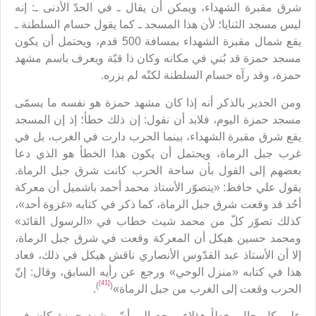
شرق مقبرة الشهداء، ويمكن أن يقال ـ في الحدّ الأدنى ـ: إنه
ليس مسجد الثنايا؛ لأن هذا المسجد ـ كما يقول حسام السلطنة ـ
يقع شمال مقبرة الشهداء بمسافة 500 قدم، ويحتمل أن يكون
مسجد حمزة قد بُني في مكانه وكان ذا قبّة ويعرف باسم مشهد
حمزة، وقد رآه حسام السلطنة لكنّه لم يزره.
ومن الجدير بالذكر أنه إذا كان مشهد حمزة هو نفسه ما يسمّى
مسجد حمزة اليوم، فلابد أن نقول: إن ذلك خطأ؛ إذ إن المسجد
يقع شرق مقبرة الشهداء، بينما الحرب دارت في الغرب، بل في
غرب جبل الرماة، ويحتمل أن يكون هذا الخطأ هو الذي دعا
بعضهم إلى القول بأن ساحة الحرب كانت شرق جبل الرماة.
يقول علي حافظ: «يتصوّر الأستاذ محمد أحمد باشميل أن معركة
أحُد قد وقعت شرق جبل الرماة، كما ذكر في كتابه «غزوة أحد»،
كذلك تصوّر كلّ من محمد شيث خطاب في «الرسول القائد»
ومحمد حسين هيكل أن المعركة وقعت في شرق جبل الرماة،
إلا أن الأستاذ عبد القدّوس الأنصاري ناقش هيكل في ذلك، فعاد
هذا في كتابه «منزل الوحي» ورجع عن رأيه السابق، وقال: إنّ
[41]
)
(
الحرب وقعت إلى الغرب من جبل الرماة»
.
على كل حال، خطأ هؤلاء يرجع إلى أنّ مشهد حمزة كان في