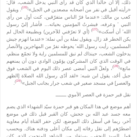
ذلك، إلا أن خالداً الذي كان قد رأى النبي يدخل الشعب، قال:
[26]
)
(
«رأيته أقبل في نفر من أصحابه مصعدين في الجبل»
. ويقول
كعب بن مالك: «عندما فرّ الناس متفرّقين، كنت أول من رأى
النبي ’ وعرفه، فبشرتُ المؤمنين بحياته… فأشار إليّ رسول
[27]
)
(
الله’ أن أسكت»
(أي لا تعرّفني للآخرين) وبطبيعة الحال لم
يكن الخطر قد زال. ويقول نملة بن أبي نملة: «عندما انهزم جيش
المسلمين، رأيت رسول الله’ يحوطه نفرٌ من المهاجرين والأنصار
يدخلون الشعب، حينذاك لم تبق للمسلمين راية ولا تجمّع منظم،
في الوقت الذي كان المشركون يؤمّون الوادي دون أن يمنعهم
[28]
)
(
مانع»
، ولعلّ النبي أمضى عصر ذلك اليوم في الشعب فوق
جبل أحُد، يقول ابن شبه: «لقد أدّى رسول الله الصلاة [الظهر
[29]
)
(
والعصر] في مسجد صغير في شعب جرار بجانب الجبل»
.
نقل قبر حمزة في العصر الأموي ـــــــ
أهم موضع في هذا المكان هو قبر حمزة سيّد الشهداء الذي يضم
معه جسد عبد الله بن جحش، كان القبر قبل ذلك في موضع
آخر، ربما في أسفل ذلك الموضع، لكن حفر القناة أيام معاوية
اضطرّهم إلى نقل رفاته إلى مكان أعلى ودفنه هناك. وبحسب
قول السيد النجفي، يستفاد من الشاهد المنحوت الذي كان