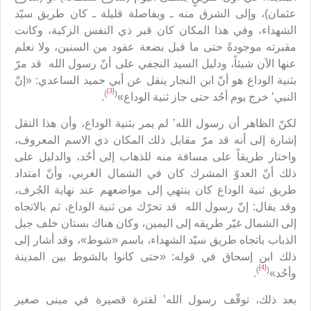
عثمان)، وإلى الشرق منه ـ وبفاصلة قليلة ـ كان طريق سيّد
الشهداء، وفي هذا المكان كان قبر ذي النفس الزكية، وكانت
مقبرته موجودةً حتى ما قبل بضعة عقود من السنين، ولا نعلم
عنها الآن شيئاً، ودليل السيد النجفي على أنّ رسول الله قد مرّ
بثنية الوداع هو أنّ ابن النجار ينقل عن أبي حميد الساعدي: «إنّ
[3]
)
(
النبي’ خرج يوم أحُد حتى جاز ثنية الوداع»
.
لكنّ الظاهر أن رسول الله’ لم يمر بثنية الوداع، وأن هذا النقل
إشارة إلى أنه قد مرّ مقابل ذلك المكان ذي الاسم المعروف،
واختار طريقاً على مسافة منه للذهاب إلى أحُد، والدليل على
ذلك أنّ العدوّ المشرك كان في الشمال الغربي، وأنّ امتداد
طريق ثنية الوداع كان ينتهي إلى مواضعهم عند نهاية الجُرف،
وقد يقال: إنّ رسول الله قد تحرّك من ثنية الوداع، ثم بالاتجاه
إلى الشمال غيّر طريقه إلى اليمين، وكان هناك بستان خلف جبل
الذباب باتجاه طريق سيّد الشهداء، باسم «شوط»، وقد أشار إلى
ذلك ابن إسحاق في قوله: «حتى كانوا بالشوط بين المدينة
[4]
)
(
وأحُد»
.
بعد ذلك، توقّف رسول الله’ لفترة قصيرة في مبنى صغير