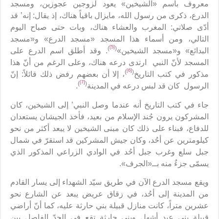
معروف باسم «الشيخين» يعود لزوجين عجوزين، ومسجد
الدرع، ذكرى من رسول الله، مايزال باقياً هناك، إذ يقال: إنه’ قد
أدّى صلاتي: المغرب والعشاء هناك، وبات حتى صباح اليوم
التالي، ومن أسماء هذا المسجد «مسجد الدرع» و«مسجد
[5]
)
(
البدائع» و«مسجد الشيخين»
. وقد أطلق اسم الدرع على
المسجد لأنّ النبي ارتدى درعه هناك، وعلى الرغم من أنّ هذا
[6]
)
(
مذكور في كتب التاريخ
، إلا أن بعضهم رفض ذلك قائلاً: إنّ
[7]
)
(
الرسول كان قد لبس درعه في المدينة
.
جاء في كتب التاريخ أنه عندما وصل النبي’ إلى الشيخين، كان
المشركون يرون جُند الإسلام من بعيد، فأخذ الجيشان يستعدان
للدفاع، فبناء على ذلك كان مبنى الشيخين لا يبعد أكثر من نحو
كيلومترين عن أحُد، وكان جيش المشركين قد استقرّ في شمال
جبل سلع وغرب جبل أحُد في الوادي الزراعي المذكور الذي
يسمّى جزءٌ منه بــ«الجرف».
ويقع مسجد الدرع الآن في طريق سيّد الشهداء إلى يسار القادم
من المدينة إلى أحُد، في زقاق عريض يبعد عن الشارع نحو
عشرين متراً، كانت منازل قبيلة بني حارثة عليه، كما أنّ أراضي
قبيلة بني عبد أشهل وبني حارثة تقع في الحدّ الفاصل بين