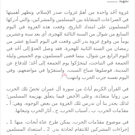
تمهيد ـــــــ
غزوة أحُد واحدة من أهمّ غزوات صدر الإسلام، وتظهر أهميتها
في الصراعات المتقابلة بين المسلمين والمشركين، والتي أدركها
المسلمون على امتداد التاريخ، وقعت هذه الغزوة في اليوم
السابع من شوال من السنة الثالثة للهجرة، أي بعد سنة وعشرين
يوماً من وقوع غزوة بدر التي وقعت في اليوم السابع عشر من
رمضان من السنة الثانية للهجرة، فقد وصل العدوّ إلى أحُد في
اليوم الرابع من شوال، بينما قضى المسلمون يوم الخميس وليلة
الجمعة في التباحث، ليتحرّكوا يوم الجمعة إلى أحُد؛ للدفاع عن
المدينة، فوصلوها صباح السبت، واستقرّوا في مواضعهم، وفي
[1]
)
(
اليوم نفسه جرت الحرب وانتهت
.
في القرآن الكريم آياتٌ من سورة آل عمران تخصّ تلك الحرب
من زوايا متعدّدة، وعلى الأخص فيما يتعلّق بهزيمة المسلمين؛
لذلك يجدر بنا أن ندرس تلك الغزوة من بعض الوجوه، وهي: أ ـ
مقدّمات الحرب. ب ـ أسباب الحرب. ج ـ آثار الحرب وتبعاتها.
في موضوع مقدّمات الحرب، يمكن طرح عدّة أبحاث، منها: 1 ـ
إجراءات المشركين للانتقام لحادثة بدر. 2 ـ استعداد المسلمين