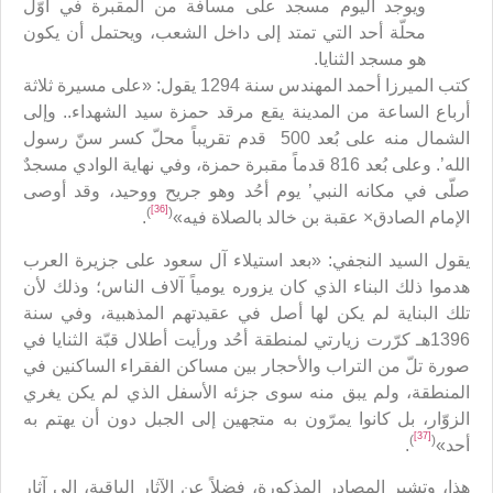
ويوجد اليوم مسجد على مسافة من المقبرة في أوّل
محلّة أحد التي تمتد إلى داخل الشعب، ويحتمل أن يكون
هو مسجد الثنايا.
كتب الميرزا أحمد المهندس سنة 1294 يقول: «على مسيرة ثلاثة
أرباع الساعة من المدينة يقع مرقد حمزة سيد الشهداء.. وإلى
الشمال منه على بُعد 500 قدم تقريباً محلّ كسر سنّ رسول
الله’. وعلى بُعد 816 قدماً مقبرة حمزة، وفي نهاية الوادي مسجدٌ
صلّى في مكانه النبي’ يوم أحُد وهو جريح ووحيد، وقد أوصى
[36]
)
(
الإمام الصادق× عقبة بن خالد بالصلاة فيه»
.
يقول السيد النجفي: «بعد استيلاء آل سعود على جزيرة العرب
هدموا ذلك البناء الذي كان يزوره يومياً آلاف الناس؛ وذلك لأن
تلك البناية لم يكن لها أصل في عقيدتهم المذهبية، وفي سنة
1396هـ كرّرت زيارتي لمنطقة أحُد ورأيت أطلال قبّة الثنايا في
صورة تلّ من التراب والأحجار بين مساكن الفقراء الساكنين في
المنطقة، ولم يبق منه سوى جزئه الأسفل الذي لم يكن يغري
الزوّار، بل كانوا يمرّون به متجهين إلى الجبل دون أن يهتم به
[37]
)
(
أحد»
.
هذا، وتشير المصادر المذكورة، فضلاً عن الآثار الباقية، إلى آثار