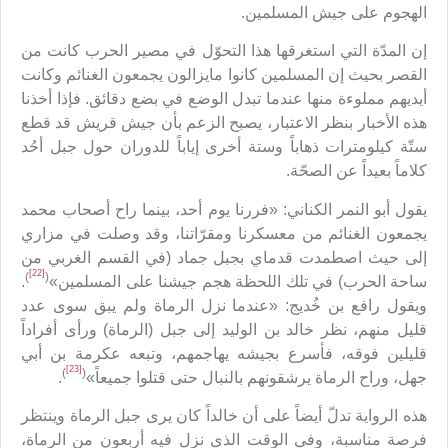
الهجوم على جيش المسلمين.
إن المدّة التي استغرقها هذا التحوّل في مصير الحرب كانت من
القصر بحيث إن المسلمين كانوا مايزالون يجمعون الغنائم وكانت
أيديهم مملوءة منها عندما تبدل الوضع في بضع دقائق. فإذا أخذنا
هذه الأخبار بنظر الاعتبار، يصبح الزعم بأن جيش قريش قد قطع
ستّة كيلومترات ذهاباً وستة أخرى إياباً للدوران حول جبل أحُد
كلاماً بعيداً عن الصحّة.
يقول أبو النمر الكناني: «فررنا يوم أحد، بينما راح أصحاب محمد
يجمعون الغنائم من معسكرنا ومقرّاتنا، وقد وصلت في مزاري
إلى حيث اصطمدت قدماي بجبل جماد (في القسم الغربي من
[22]
)
(
ساحة الحرب) في تلك اللحظة هجم جيشنا على المسلمين»
.
ويقول رافع بن خُديج: «عندما نزل الرماة ولم يبق سوى عدد
قليل منهم، نظر خالد بن الوليد إلى جبل (الرماة) ورأى أفراداً
قليلين فوقه، فأسرع بجيشه يهاجمهم، وتبعه عكرمة بن أبي
[23]
)
(
جهل، وراح الرماة يرشقونهم بالنبال حتى قتلوا جميعاً»
.
هذه الرواية تدلّ أيضاً على أن خالداً كان يرى جبل الرماة وينتظر
فرصة مناسبة، وفي الوقت الذي نزل فيه أربعون من الرماة،