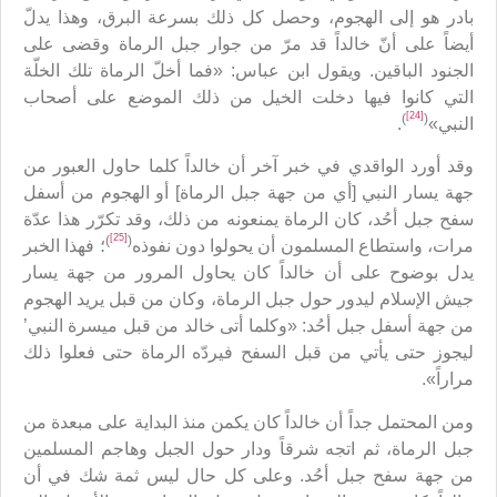
بادر هو إلى الهجوم، وحصل كل ذلك بسرعة البرق، وهذا يدلّ
أيضاً على أنّ خالداً قد مرّ من جوار جبل الرماة وقضى على
الجنود الباقين. ويقول ابن عباس: «فما أخلّ الرماة تلك الخلّة
التي كانوا فيها دخلت الخيل من ذلك الموضع على أصحاب
[24]
)
(
النبي»
.
وقد أورد الواقدي في خبر آخر أن خالداً كلما حاول العبور من
جهة يسار النبي [أي من جهة جبل الرماة] أو الهجوم من أسفل
سفح جبل أحُد، كان الرماة يمنعونه من ذلك، وقد تكرّر هذا عدّة
[25]
)
(
مرات، واستطاع المسلمون أن يحولوا دون نفوذه
؛ فهذا الخبر
يدل بوضوح على أن خالداً كان يحاول المرور من جهة يسار
جيش الإسلام ليدور حول جبل الرماة، وكان من قبل يريد الهجوم
من جهة أسفل جبل أحُد: «وكلما أتى خالد من قبل ميسرة النبي’
ليجوز حتى يأتي من قبل السفح فيردّه الرماة حتى فعلوا ذلك
مراراً».
ومن المحتمل جداً أن خالداً كان يكمن منذ البداية على مبعدة من
جبل الرماة، ثم اتجه شرقاً ودار حول الجبل وهاجم المسلمين
من جهة سفح جبل أحُد. وعلى كل حال ليس ثمة شك في أن