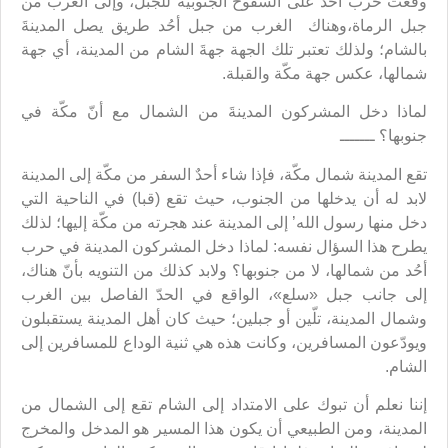
وقعت حرب أحُد على السفوح الجنوبية للجبل، وإلى الغرب من
جبل الرماة،وهناك الغرب من جبل أحُد طريق يصل المدينةَ
بالشام؛ ولذلك تعتبر تلك الجهة جهةَ الشام من المدينة، أي جهة
شمالها، عكس جهة مكّة والقبلة.
لماذا دخل المشركون المدينةَ من الشمال مع أنّ مكّة في
جنوبها؟ ـــــــ
تقع المدينة شمال مكّة، فإذا شاء أحدٌ السفر من مكّة إلى المدينة
لابد له أن يدخلها من الجنوب، حيث تقع (قبا) في الناحية التي
دخل منها رسول الله’ إلى المدينة عند هجرته من مكّة إليها؛ لذلك
يطرح هذا السؤال نفسه: لماذا دخل المشركون المدينة في حرب
أحُد من شمالها، لا من جنوبها؟ ولابد كذلك من التنويه بأنّ هناك،
إلى جانب جبل «سلع»، الواقع في الحدّ الفاصل بين الغرب
وشمال المدينة، تلّين أو جبلين؛ حيث كان أهل المدينة يستقبلون
ويودّعون المسافرين، وكانت هذه هي ثنية الوداع للمسافرين إلى
الشام.
إننا نعلم أن تبوك على الامتداد إلى الشام تقع إلى الشمال من
المدينة، ومن الطبيعي أن يكون هذا المسير هو المدخل والمخرج