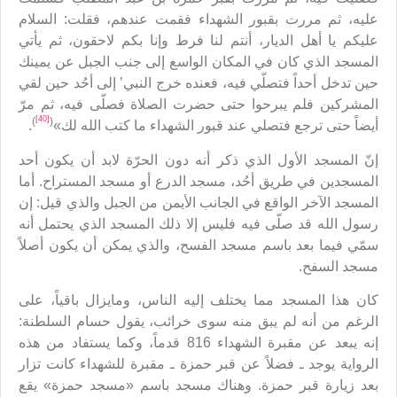
عليه، ثم مررت بقبور الشهداء فقمت عندهم، فقلت: السلام
عليكم يا أهل الديار، أنتم لنا فرط وإنا بكم لاحقون، ثم يأتي
المسجد الذي كان في المكان الواسع إلى جنب الجبل عن يمينك
حين تدخل أحداً فتصلّي فيه، فعنده خرج النبي’ إلى أحُد حين لقي
المشركين فلم يبرحوا حتى حضرت الصلاة فصلّى فيه، ثم مرّ
[40]
)
(
أيضاً حتى ترجع فتصلي عند قبور الشهداء ما كتب الله لك»
.
إنّ المسجد الأول الذي ذكر أنه دون الحرّة لابد أن يكون أحد
المسجدين في طريق أحُد، مسجد الدرع أو مسجد المستراح. أما
المسجد الآخر الواقع في الجانب الأيمن من الجبل والذي قيل: إن
رسول الله قد صلّى فيه فليس إلا ذلك المسجد الذي يحتمل أنه
سمّي فيما بعد باسم مسجد الفسح، والذي يمكن أن يكون أصلاً
مسجد السفح.
كان هذا المسجد مما يختلف إليه الناس، ومايزال باقياً، على
الرغم من أنه لم يبق منه سوى خرائب، يقول حسام السلطنة:
إنه يبعد عن مقبرة الشهداء 816 قدماً، وكما يستفاد من هذه
الرواية يوجد ـ فضلاً عن قبر حمزة ـ مقبرة للشهداء كانت تزار
بعد زيارة قبر حمزة. وهناك مسجد باسم «مسجد حمزة» يقع