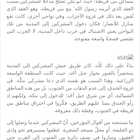
مساكن بني قريظة؛ حيث لم تكن تصلح مدخلاً للمشركين بسبب
العقد الذي أبرمه رسول الله’ مع بني قريظة، وهو العقد الذي
نُقض بعد ذلك في غزوة الأحزاب، وفي نواحي أخرى، كانت تقع
منازل للأنصار؛ فكان دخول المشركين إلى المدينة من تلك
النواحي يعني الاشتباك في حرب داخل المدينة، لا الحرب التي
تقتضي فسحةً واسعة مفتوحة.
بناءً على ذلك كلّه، كان طريق جيش المشركين إلى المدينة
منحصراً بالعبور بجوار جبل أحُد، حيث كانت المنطقة الواسعة
الزراعية، وهذا السبب هو نفسه الذي دعا مشركي مكّة، في
غزوة الخندق، إلى عدم الذهاب من الجنوب، بل من هذه المناطق
الشمالية، أي من شرق جبل أحُد؛ للدخول إلى مكة، ولكنهم إذ
رأو الخندق يسدّ عليهم الطريق، فكّروا في اختراق مناطق بني
قريظة في الجنوب، وقصّة ذلك معروفة.
ما نستنتجه من أقوال المؤرخين، أنّ المشركين عندما وصلوا إلى
ذو الحليفة، أو محلّ مسجد الشجرة، عطفوا بمسيرهم نحو وادي
العقيق، وساروا في نصف دائرة من الجنوب إلى الغرب حتى