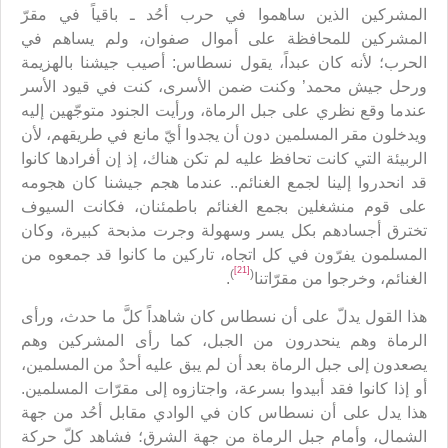
المشركين الذين ساهموا في حرب أحُد ـ باقياً في مقرّ
المشركين للمحافظة على أموال صفوان، ولم يساهم في
الحرب؛ لأنه كان عبداً، يقول نسطاس: أصيب جيشنا بالهزيمة
ورحل جيش محمد’ وكنت ضمن الأسرى، كنت في قيود الأسر
عندما وقع نظري على جبل الرماة، ورأيت الجنود متوجّهين إليه
ويدخلون مقر المسلمين دون أن يجدوا أيّ مانع في طريقهم، لأن
الربيئة التي كانت تحافظ عليه لم تكن هناك، إذ إن أفرادها كانوا
قد انحدروا إلينا لجمع الغنائم.. عندما هجم جيشنا كان هجومه
على قوم منشغلين بجمع الغنائم باطمئنان، فكانت السيوف
تخترق أجسادهم بكل يسر وسهولة وجرت مذبحة كبيرة، وكان
المسلمون يفرّون في كل اتجاه، تاركين ما كانوا قد جمعوه من
[21]
)
(
الغنائم، وخرجوا من مقرّاتنا
.
هذا القول يدلّ على أن نسطاس كان شاهداً كلَّ ما حدث، ورأى
الرماة وهم ينحدرون من الجبل، كما رأى المشركين وهم
يصعدون إلى جبل الرماة بعد أن لم يبق عليه أحدٌ من المسلمين،
أو إذا كانوا فقد أبيدوا بسرعة، واجتازوه إلى مقرّات المسلمين.
هذا يدل على أن نسطاس كان في الوادي مقابل أحُد من جهة
الشمال، وأمام جبل الرماة من جهة الشرق؛ فشاهد كلّ حركة