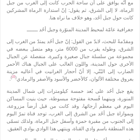
مع أنّه يوافق على أن ساحة الحرب كانت إلى الغرب من جبل
الرماة، لا إلى الشرق، ثم يقول: إنّ استدارة الرماة المشركين
كانت حول جبل أحُد، وهو خلاف ما نراه هنا.
جغرافية عامّة لمحيط المدينة المنوّرة وجبل أحُد ـــــــ
ومقدّمةً للبحث، لابدّ من القول: إنّ جبل أحُد يمتدّ من الغرب إلى
الشرق، وطوله يقرب من 6000 متر، وهو متصل ببعضه في
مجموعة من سلسلة جبال صغيرة وكبيرة، منفصلة عن الجبال
الأخرى حول المدينة، واللون الغالب على الجبال هناك الأحمر
الضارب إلى البُنّي، إلا أنّ أحجار الغرانيت في أعاليه مزينة
[2]
)
(
بعروق مختلفة الألوان، كالأخضر والأسود والأصفر والرمادي
.
يقع جبل أحُد على بُعد خمسة كيلومترات إلى شمال المدينة
المنورة، وبينهما فُسحة مفتوحة مبسوطة، حيث بنيت المساكن
اليوم في معظم أرجائها، وقد كانت من قبل أرضاً مزروعة،
وبموازاة جبل أحُد من الشرق إلى الغرب، توجد قناة تمرّ اليوم
إلى الجنوب من مقبرة حمزة وأسفل جبل الرماة، ولذلك تسمّى
هذه المنطقة باسم وادي القناة، وينتهي هذا الوادي بوادي العقيق.