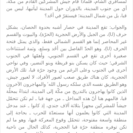
لمسافري الشام، فلماذا قام جيش المشركين القادم من مكة،
أي من جنوب المدينة، بالدوران حول المدينة ليأتيها، ليس من
قبا، بل من شمال المدينة؛ فيستقرّ في أحُد؟
والجواب: تقع المدينة في حصار أشبه بحدوة الحصان، بشكل
حرف (U)، من الجبل والأرض الحجرية (الحرّة)، والبيوت والقسم
غير المحاصر إنما هو القسم الشمالي فقط، والذي يمثل فتحة
الحرف (U)، وهو الحدّ الفاصل بين أحُد وسلع، وثمة استثناءات
صغيرة أخرى تقع في القسم الجنوبي، وأهمّها في الجنوب
الشرقي؛ حيث كان يسكن بنو قريظة وبنو النضير، وفي نواحي
أخرى في الجنوب وعلى الرغم من وجود حرّة قبا، تلك الأرض
الحجرية، كان هناك طريق صعب لعبور الأفراد، لا لعبور جيش،
وهو الطريق نفسه الذي سلكه رسول الله’ والمهاجرون الآخرون
الذين كانوا يهاجرون بالتدريج من مكّة إلى المدينة، ابتداءً بمحلّة
قبا، فالمهم هنا أنّ هذه المداخل ـ من جهة قبا ـ لم تكن تتحمّل
جيشاً للمشركين مجهزاً بثلاثة آلاف جندي، إذ كانوا ـ عند مدخل
المدينة التي كانوا يعلمون أنها مستعدّة للحرب ـ بحاجة إلى
منطقة واسعة مفتوحة، تتحمّل وقوع المعركة فيها، وهو ما لم
تكن توفره منطقة حرّة قبا الحجرية، كذلك الحال من ناحية