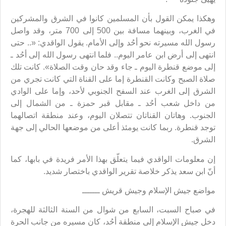
وهكذا يمكن القول بأن المسلمين كانوا في الشرق والمشركين
في الغرب، وبينهما مسافة بين 500 إلى 700 متر، وقد واصل
رسول الله مسيرته نحو أحُد وإلى الأمام. يقول الواقدي: «.. حتى
انتهى إلى أرض ابن عامر اليوم.. فلما انتهى رسول الله إلى أحُد ـ
إلى موضع قنطرة اليوم ـ جاء وقد حان وقت الصلاة». كانت تلك
صلاة الصبح وكانت القنطرة إما على القناة التي كانت تجري من
الشرق إلى الغرب عند السفح الجنوبي لأحد، وإما على الوادي
من داخل شعب أحُد ـ مقابل قبر حمزة ـ من الشمال إلى
الجنوب. وهاتان القناتان تتصلان اليوم، وعند منطقة اتصالهما
توجد قنطرة. ربما كانت يومئذ أعلى من موضعها الحالي إلى جهة
الشرق.
إن معلومات الواقدي فيما يتعلّق بهذا الأمر فريدة في بابها، كما
أنّ ابن سعد يذكر خلاصة تقرير الواقدي باختصار شديد.
مواضع جيش الإسلام وجيش قريش ـــــــ
في صباح السبت، السابع من شوال من السنة الثالثة للهجرة،
دخل جيش الإسلام إلى منطقة أحُد، كان مسيره من جانب الحرة