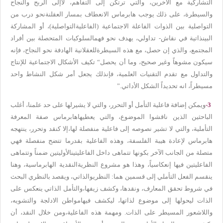
التشاركية مع الآخرين، والتي ترتكن إلى التفاهم، لا
إلى الربح والنجاح
والسيطرة، على ذلك يوجب هابرماس الانعطاف بمسار العقلنة
نحو درب من
التواصلية بين الذوات الفاعلة الاجتماعية (الفاعلية
التواصلية)، أو المشاركة
البينذاتية في نقاش- تداولي، يهدف نحو فهم
السلوكيات المتحصلة بين أفراد
المجتمع، والذي إن حصل، مع هذه السيطرة
للعقلانية الهادفة نحو النجاح، فإنه
سيكون مشوهاً وغير صحيح، وما أن يحصل
“
تكيف الأشكال الاجتماعية للإنتاج
والتداول مع تقدم التقنيات العلمية، فإن
ذلك يجعل أمر شكل النشاط واحد
مسيطراً، انه تحديداً الشكل الأداتي
”.
-3
ويمكن إضافة فاعلية التأمل أو التحرر، والتي لا يشير
لها على حد علمنا، أغلب
الباحثين الذين ناقشوا الموضوع، والتي يعطيها
هابرماس صفة المعرفة
التأملية، والتي لا تشير نصوصه إلى فاعلية منفصلة لها،
إلا كنقد وتحرر، ينتهجه
هابرماس لإعادة هيبة الفلسفة، وهذه الفاعلية بقدر
ما تتضح منفصلة فهي
متصلة من الجانب الآخر بكونها تتماهى داخل الفاعليتين
الأوليتين ضمناً وتتماهى
الفاعليتين فيها إنعكاسياً، وهذا هو مشروع النظرية
النقدية الهابرماسية، وهنا
ينقسم الفعل التأملي إلى قسمين هما: النظري
والذاتي، ويقصد بالنظري البحث
في شروط تحقق المعارف، ونقدها، وكشف زيفها،
والتأمل الذاتي ينعكس على
الذات ليحولها إلى موضوع لذاتها، ليكشف فيها
مواطن الادلجة والتشويه،
واللاشعور المسيطر على الذات. ومهمة هذه الفاعلية،
ومن خلال النقد، أن