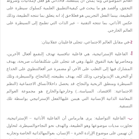
العالم الموضوعي وما يمكن أن ينبثق
عنه، فالأداتي هو فعل لإمكانيات وشروط
التحقق، وأقصد هو ما يبحث في كيفية
التطبيق العلمية كسلوك سيطرة على
الطبيعة، بينما الفعل التجريبي هو فعل
لاحق إذ انه يتعلق بما تنتجه الطبيعة، وذلك
عكس الأداتي، بما تنتجه التقنية
–
عبر الذات التي تطمح إلى السيطرة على
العالم الخارجي
.
-2
في مقابل العالم الاجتماعي، تتجلى فاعليتان عقلانيتان
:
أ-
الفاعلية الإستراتيجية، هي فاعلية تنافسية تهدف إلى
قمع أفعال الآخرين،
ومحاصرتها بغية التفوق عليها، وهي قد تتجلى على شكل
نقاشات صريحة، يهدف
المشارك فيها إلى التغلب على الآخر، أو مضمرة عبر أفعال
تنطوي على الخداع
أو التحريف الإيديولوجي، وذلك كله، يهدف بطبيعته، إلى
النجاح، والسيطرة، وتلك
السيطرة ومنطق الربحية والنجاح، قد يحصل داخل
الأنساق الاجتماعية (النظم
الاجتماعية: الاقتصاد، السياسة،..) وخارجها،
والخارج هو مجموعة العوالم
المعاشة الذاتية الإنسانية التي هيمن عليها
الفعل الإستراتيجي بواسطة تلك
النسقية
.
ب-
الفاعلية التواصلية: يرى هابرماس أن الفاعلية الأداتية
–
الإستراتيجية،
تجاوزت مديات موضوعها وهو الطبيعة، والهدف نحو النجاح
والسيطرة، لتحاول
أن تهيمن على موضوع الإرادة الحرة – الإنسان، بعوالمه
الذاتية الخاصة وتجاربه