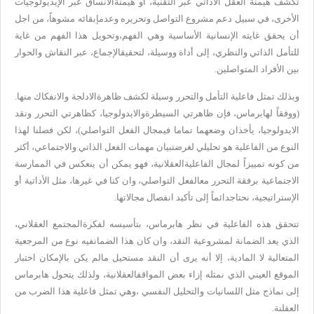
تكشف هيمنة العقل الأداتي عبر التقنية، أو هيمنة
الأنساق عبر الإيديولوجيات
الأخرى، في سبيل دعم مشروع التواصل وتحريره وعدم
إبقائه مشوهاً، من اجل
أن يحقق غايته الإنسانية الأساسية وهي الفهم،
وتحويل هذا الفهم من غاية
للتأمل الذاتي والنظري، إلى أداة ووسيلة، لتحقيق
الإجماع، عبر النقاش والحوار
بين الأفراد المتواصلين
.
وبذلك تمثل فاعلية التأمل والتحرر وسيلة لكشف ظاهرة
الادلجة والانفكاك منها.
(ووفقاً لهابرماس، فإن ظاهرتي السيطرة
والايدولوجيا، كظاهرتي التحرر ونقد
الايدولوجيا، يأخذان وضعهما تماما في
مجال الفعل التواصلي)، لكن فصلنا لهذا
النوع من الفاعلية هو تحليلي لغرض
تبيان مهمات الفعل الذاتي والاجتماعي، أكثر
من كونه تمييزاً لمجال الفاعلية
العقلانية، فهو يمكن أن ينعكس في الممارسة
الاجتماعية برفقة التحرر مع
الفعل التواصلي، وان كنا في غيرها، مثل الأداتية أو
الإستراتيجية، نحتاج
دائماً إلى تأكيد انفصال مجالاتها
.
تتحقق هذه الفاعلية في نظر هابرماس، بتأسيسه لفكرة
المجتمع العقلاني،
الذي يعد الضمانة لمشروعية النقد، وان كان هذا الضمان
فيه نوع من المرجعية
المتعالية لا المادية، إلا أنه يرى أن النقد مستحيل ما
لم يكن بالإمكان اختبار
الموقع العيني الذي نمثله إزاء بعض المواقف
العقلانية، ولذلك يتحول هابرماس
إلى نماذج مثل اللسانيات والتحليل النفسي ،
وهي تمثل فاعلية هذا الضرب من
العقلنة
.