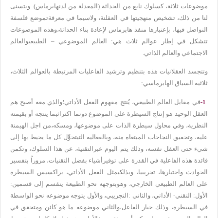
موضوعات ثلاثة، كسلوك نابع من الحداثة (المعدلة من لدن
هابرماس). ويتسنى
لنا من ذلك، تشخيص منهجيتها في العقلنة، ولاسيما في معرفة
تموضع فلسفة
التواصل فيها، بإعتبارها منفذ هابرماس لإعادة بناء الحداثة،
وهذه الموضوعات
تتشكل في إطار عوالم ثلاث هي: العالم الموضوعي – الطبيعي
والعالم
الاجتماعي والعالم الذاتي
.
وتتجسد العقلانيات هذه بتنظيم وترشيد الفاعليات المرتبطة بالعوالم الثلاث،
ثلاثية السياق الهابرماسي
:
-1
في مقابل العالم الطبيعي، يُنتج مفهوم الفعل الأداتي؛
والذي معه أصبح هم
العقل الوحيد هو إنتاج السيطرة على الموضوع دونما اكتراث
بما ينتجه أو بقيمته
النظرية، وفي محاول سيطرة الذات على موضوعها، ومسكه،
من اجل الهيمنة
عليه، وتحقيق النجاحات المبتغاة منه، وبالفعالية التي
تحوِّل كل ما يحيط بها إلى
شيء حتى العقل نفسه، وذلك يتم اليوم عبر
التقنية، عن هذا السلوك، وتكمن
فائدة هذه الفاعلية في القدرة على توفير
أشياء بفضل التقنيات، مروراُ بتفسير
الحوادث واختبارها، تجريبيا، وبذلك
يمثل الفعل الأداتي، براكسيس السيطرة
على العالم الطبيعي الخارجي، وهو
بتوجهه نحو الطبيعة ينقسم إلى قسمين:
الأول: التقني- الأداتي، والثاني
:
التجريبي، والأول يتوجه موضوعه نحو الواسطة
في السيطرة، وذلك خيار الفاعل،
والثاني موضوعه ما هو كائن ومتحقق في