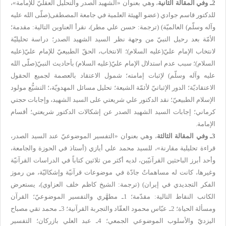
2ـ وفي المقالة الثانية
، وهي بعنوان
«
الشهيد الصدر والتحليل العقليّ للإمامة
»،
لل
دكتور قاسم جوادي (عضو الهيئة العلمية في جامعة المصطفى
(صلّى الله عليه
وآله وسلّم) العالميّة) (
ترجمة: حسن علي مطر
)، نقرأ العناوين التالية: مقدمة؛
الأمّة بعد رحيل النبيّ من وجهة نظر السيد الشهيد الصدر؛ دراسة تحليليّة
لانتخاب الإمام عليّ(عليه السلام)؛ الانتخاب، الحقّ الطبيعيّ للإمام عليّ(عليه
السلام)؛ سبب عدم استدلال الإمام عليّ(عليه السلام) بأحاديث النبيّ(صلّى الله
عليه وآله وسلّم) لإثبات إمامته؛ شمول الاعتقاد بالعصمة لجميع الحقول
الاعتقاديّة؛ الدور الإثباتيّ لأئمّة الشيعة؛ تحليل مسائل المهدويّة،؛ التشيُّع مولود
الإسلام الطبيعيّ؛ نقد الدكتور علي شريعتي على السيد الشهيد، وإجابات حجتي
كرماني؛ إجابات السيد الشهيد الصدر عن إشكالات الدكتور شريعتي؛ أقسام
الإمامة.
3ـ وفي المقالة الثالثة
، وهي بعنوان
«
التفسير الموضوعيّ عند السيد الصدر
،
قراءة تحليلية مقارنة
»، ل
لسيد محمد علي أيازي (أستاذ في الحوزة والجامعة،
وأحد أبرز الباحثين القرآنيّين، لديه أكثر من ثلاثين كتاباً في الدراسات القرآنيّة
وغيرها، كانت له مساهماتٌ جادّة في موضوعات قرآنيّة وإشكاليّة، من رموز
الفكر التجديدي في إيران) (
ترجمة: الشيخ كاظم خلف العزاوي
)، يستعرض
الكاتب النقاط التالية: مقدّمة؛ 1ـ مطهَّري والتفسير الموضوعيّ؛ القرآن
ومسألة الحياة؛ 2ـ عبّاس محمود العقّاد والتجربة القرآنية؛ 3ـ محمد تقي مصباح
اليزديّ والأسلوب الموضوعي الجمعي؛ 4ـ عبد العلي بازركان؛ التفسير