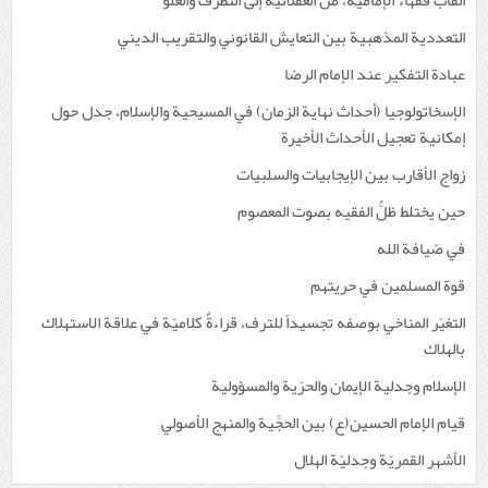
ألقاب فقهاء الإمامية، من العقلانية إلى التطرُّف والغلوّ
التعددية المذهبية بين التعايش القانوني والتقريب الديني
عبادة التفكير عند الإمام الرضا
الإسخاتولوجيا (أحداث نهاية الزمان) في المسيحية والإسلام، جدل حول
إمكانية تعجيل الأحداث الأخيرة
زواج الأقارب بين الإيجابيات والسلبيات
حين يختلط ظلُّ الفقيه بصوت المعصوم
في ضيافة الله
قوة المسلمين في حريتهم
التغيّر المناخي بوصفه تجسيداً للترف، قراءةٌ كلاميّة في علاقة الاستهلاك
بالهلاك
الإسلام وجدلية الإيمان والحرّية والمسؤولية
قيام الإمام الحسين(ع) بين الحجِّية والمنهج الأصولي
الأشهر القمريّة وجدليّة الهلال