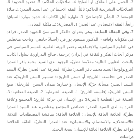
3ـ الحمل على الطلاق أو الصلح؛ 4ـ صلاحيّات الحاكم؛ 5ـ تحديد الحدود؛ 6ـ
الصلاحيّات التشريعية للحاكم؛ ثالثاً: الفقه الاجتماعي عند السيد الصدر؛ 1ـ صلاة
الجمعة؛ 2ـ الشأن الاجتماعيّ؛ 3ـ طهارة أهل الكتاب؛ 4ـ حدود موارد السباق؛
رابعاً: الفقه الاقتصادي عند الصدر؛ 1ـ المضاربة؛ 2ـ ملكيّة المعادن.
7ـ وفي المقالة السابعة
،
وهي بعنوان
«
الفكر السياسيّ للشهيد الصدر
،
قراءة
في مكوّناته وآفاقه
»، لل
دكتور
مسعود پور فرد (أستاذٌ جامعي، وباحث متخصِّص
في العلوم السياسية والاجتماعية، وعضو الهيئة العلمية للقسم السياسي في
مركز أبحاث الفكر والثقافة في إيران) (
ترجمة:
صالح البدراوي
)، يتناول الكاتب
بالبحث العناوين التالية: مقدّمة؛ نظريّة الوجود لدى السيد محمد باقر الصدر؛
أنثروبولوجيا السيد محمد باقر الصدر؛ نظريّة المعرفة عند الصدر؛ نظريّة السيد
الصدر في «فلسفة التاريخ» أو «سنن التاريخ»؛ تقسيم السنن التاريخيّة عند
السيد الصدر؛ مسألة حرّيّة الإنسان واختياره؛ ميدان السنن التاريخيّة؛ صيغ
السنن التاريخيّة (فلسفة التاريخ)؛ 1ـ الصيغة الشرطية؛ 2ـ الصيغة القطعية؛ 3ـ
الصيغة غير القطعية (المرنة)؛ دور الإنسان في حركة التاريخ؛ المجتمع وعلاقة
الفرد به لدى السيد الصدر؛ خصائص المجتمع وعناصره عند السيد الصدر؛
نظريّة الخلافة العامّة للإنسان؛ الخلافة العامّة؛ مناقشة المصطلحات الثلاثة:
«الاستخلاف، والاستئمام، والاستئمان» عند الصدر؛ النظريّة العامّة للخلافة؛
قواعد نظريّة الخلافة العامّة للإنسان؛ نتيجة البحث.
دراسات