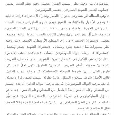
الموضوعيّ من وجهة نظر الشهيد الصدر؛ تفصيل وجهة نظر السيد الصدر؛
الأسلوب العملي للشهيد الصدر في التفسير الموضوعيّ.
4ـ وفي المقالة الرابعة
، وهي بعنوان
«
الصدر ونظريّة الاستقراء
،
قراءة تحليلية
نقدية في الأصول والمكوّنات
»، للشيخ مهدي هادوي الطهراني (أستاذ البحث
الخارج في الحوزة العلمية، وإحدى الشخصيات البارزة في البحث العلمي)
(
ترجمة:
علي آل دهر الجزائري
)، يتناول الكاتب بالبحث النقاط التالية: مقدمة؛
معضل الاستقراء؛ الاستقراء في رأي المنطق الأرسطيّ؛ الاستقراء من وجهة
نظر ستيورات ميل؛ ديفيد هيوم ومسائل الاستقراء؛ الشهيد الصدر ومعضل
الاستقراء؛ 1ـ مرحلة التوالد الموضوعيّ؛ حساب الاحتمالات؛ مذهب (لابلاس)
التقليديّ؛ مذهب التكرار في الاحتمال؛ تعريف الشهيد الصدر للاحتمال، التعريف
الإجمالي؛ صعوبات أمام التعريف الإجمالي؛ الطريق الأول لحلّ المشاكل؛
طريق الحل الثاني؛ شروط المرحلة الاستنباطيّة؛ 2ـ مرحلة التوالد الذاتيّ؛
قالب الأصل؛ شرط استخدام الشكل الأوّل؛ نظريّة الشهيد الصدر، قراءة نقديّة؛
1ـ نقد مرحلة التوالد الموضوعيّ؛ 2ـ نقد مرحلة التوالد الذاتيّ؛ أـ عدم التمييز
بين المنطق وعلم النفس؛ الحدّ الفاصل بين المنطق وعلم النفس؛ الإجابة عن
السؤال السايكولوجي في نظريّة الصدر؛ ب ـ الاستقراء الدوريّ؛ عدم تعيُّن
نقطة الانتقال من الظنّ المتراكم إلى اليقين؛ ظنّية جامعيّة المجموعة؛ الضعف
قبال المغالطة؛ الخلاصة.
5ـ وفي المقالة الخامسة
، وهي بعنوان
«
الشهيد الصدر وإصلاح الحوزة العلميّة
،