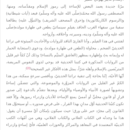
مرّةً جديدة يعمد البعض للإساءة إلى رموز الإسلام ومقدَّساته، ومنها:
المصطفى رسول الله محمّد(صلّى الله عليه وآله وسلّم). فبعد (آيات شيطانية)
و(الرسوم الكاريكاتورية) و(حرق المصحف الشريف) و(التبوُّل عليه) يطالعنا
سفيهٌ من سفهاء الغرب الحاقد بفيلمٍ سينمائيّ يطعن في طهارة مولده(صلّى
الله عليه وآله وسلّم)، ودينه، وسيرته، وأخلاقه، وأزواجه.
لفتتني في هذا الفيلم ـ وأنا القارئ الناقد للروايات والأحاديث المبثوثة في تراثنا
الحديثيّ الضخم ـ محاولة (الطعن في طهارة مولده)، ودعوى (استجابة الحمار
له وإيمانه به)، وإظهاره بمظهر (العاشق المتيَّم بالنساء)؛ وذلك أنّ كمّاً غير قليل
من الروايات المذكورة في كتبنا الحديثية قد يوحي لذوي النفوس المريضة،
)
[2]
(
المتربّصين بالإسلام وأهله شرّاً، بمثل هذه الأفكار غير الصحيحة
.
أيّها الأحبّة، إنّنا بحاجة إلى تنقية تراثنا الحديثيّ، وبأقصى سرعةٍ ممكنة، من هذا
الكمّ غير القليل من الروايات المزوَّرة والموضوعة، والتي تتضمَّن إساءةً
وتشويهاً لصورة الأنبياء والأوصياء والأولياء، وبعدها نتقدَّم بالدعوة إلى صدور
قرارٍ أو قانونٍ محليٍّ أو أمميّ يمنع الإساءة للأديان وازدراء رموزها، وإلاّ فقد
تكون كتبُنا الحديثية أوّل مدانٍ بهذا القرار ـ على فرض صدوره ـ، أو سيتحوَّل هذا
القانون إلى مجرّد حبر على ورق؛ حيث سيكون بإمكان أيِّ مسيءٍ أن يقول:
هذا ما وجدتُه في الكتاب الفلاني والكتاب الفلاني، وهي من أمّهات الكتب
الدينيّة المعتمدة في المعاهد والمراكز والحوزات العلميّة، فأيّ إساءةٍ وازدراء