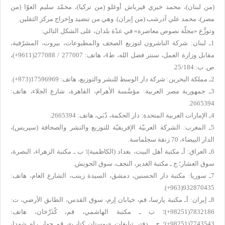
(من لبنان)، محمد خيري قيرباش أوغلو (من تركيا)، محمّد سليم العوّا (من
مصر)، محمد علي آذرشب (من إيران). وهي من تنضيد وإخراج مركز الثقلين.
وتوزَّع «مجلّة نصوص معاصرة» في عدّة بلدان، على الشكل التالي:
1ـ لبنان: شركة الناشرون لتوزيع الصحف والمطبوعات، بيروت، المشرّفية،
مقابل وزارة العمل، سنتر فضل الله، ط4، هاتف: 277007 / 277088(9611+)،
ص. ب: 25/184.
2ـ مملكة البحرين: شركة دار الوسط للنشر والتوزيع، هاتف: 17596969(973+).
3ـ جمهورية مصر العربية: مؤسَّسة الأهرام، القاهرة، شارع الجلاء، هاتف:
2665394.
4ـ الإمارات العربية المتحدة: دار الحكمة، دُبَي، هاتف: 2665394.
5ـ المغرب: الشركة العربيّة الإفريقيّة للتوزيع والنشر والصحافة (سپريس)،
الدار البيضاء، 70 زنقة سجلماسة.
6ـ العراق: أـ مكتبة أهل البيت، بغداد (الكاظمية)؛ ب ـ مكتبة الزهراء، البصرة،
سوق العشار؛ ج ـ مكتبة الغدير، النجف، سوق الحويش.
7ـ سوريا: مكتبة دار الحسنين، دمشق، السيدة زينب، الشارع العام، هاتف:
932870435(963+).
8ـ إيران: أـ مكتبة پارسا، قم، خيابان إرم، سوق القدس، الطابق الأرضي، ت:
7832186(98251+)؛ ب ـ مكتبة الهاشمي، قم، كُذَرْخان، هاتف:
7743543(98251+)؛ ج ـ دفتر تبليغات «بوستان كتاب»، قم چهار راه شهدا،