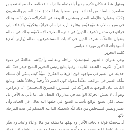
ومنهل عطاء، فكان فكره جديراً بالاهتمام والدراسة فخصَّصت له مجلة نصوص
معاصرة سلسلة من أعدادها، ومن ضمنها هذا العدد (العدد السابع والعشرون
(27))، بعنوان:
«الإمام الصدر ومشاريع النهضة في الفكرالإسلاميّ /2/»، وذلك
في سبع مقالاتٍ علميّةٍ قيِّمةٍ. وتتلوها أربع دراساتٍ قرآنيّة وفكريّة. بالإضافة إلى
قراءةٍ في مدخل (شرف الدين) في دائرة المعارف الإسلاميّة، وذلك في مقالة
بعنوان «العلاّمة شرف الدين في كتابات المستشرقين، مقالة (وارنر أندي)
أنموذجاً»، للدكتور مهرداد عباسي.
كلمة التحرير
وهي بعنوان «
التغيير المجتمعيّ: مراحله ومعالمه وأدبيّاته
،
مطالعةٌ في ضوء
القرآن الكريم
/
الحلقة الثانية»
، وفيها يتابع رئيس التحرير الشيخ حيدر حبّ الله
حديثه عن الصبر في مواجهة قوى الإرهاب الفكريّ، مبيِّناً كيف يمكن أنْ نمتلك
مَلَكة الصبر في مواقعه، مفنِّداً مقولة كون الصبر ذُلاًّ وجبناً وتخاذُلاً هاهنا. ويتابع
الكاتب بيان التوجيهات القرآنيّة في المشروع التغييريّ المجتمعيّ:
4ـ الإعراض،
وهو أن لا تعيش الحركةُ الواعية في مدار ردّة الفعل على ما يأتي به الآخر، بل
تسعى لكي تصنع الواقع بأسباب الصنع التي خلقها الله تعالى في الحياة، وأن
تصبر وتصبر. ليستخلص من ذلك كلّه شخصيّة الداعية المسلم في هذه المرحلة
بأنّها:
أـ شخصيّة قويّة لا تخاف الآخر، ولا يهمّها ما يملكه من مال وعدّة وعتاد، ولا يغيِّر
من قناعاتها قوّته وتهديده وتوعُّده ووعيده. وهذا هو عنصر الشخصيّة القويّة