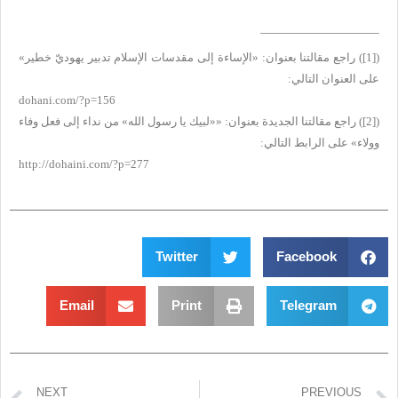
(
[1]
) راجع مقالتنا بعنوان: «الإساءة إلى مقدسات الإسلام تدبير يهوديّ خطير»
على العنوان التالي:
dohani.com/?p=156
(
[2]
) راجع مقالتنا الجديدة بعنوان: ««لبيك يا رسول الله» من نداء إلى فعل وفاء
وولاء» على الرابط التالي:
http://dohaini.com/?p=277
Twitter
Facebook
Email
Print
Telegram
NEXT
PREVIOUS