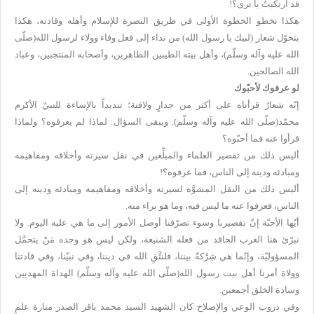
قد ارتكبتُ يا ترى؟!
هكذا نخطو الخطوة الأولى في طريق النصرة للإسلام وأهله وقادته، هكذا
يتحوّل شعار (لبيك يا رسول الله) من نداء إلى فعل وفاء وولاء لرسول الله(صلّى
الله عليه وآله وسلّم)، وأهل بيته الطيبين الطاهرين، وأصحابه المنتجبين، وعباد
الله الصالحين.
لو عرفوك لأحبّوك
إنّه شعارٌ قرأناه على أكثر من جدارٍ ولافتة؛ تنديداً بالإساءة للنبيّ الأكرم
محمّد(صلّى الله عليه وآله وسلّم). ويبقى السؤال: لماذا لم يعرفوه؟ ولماذا
قرأوا عنه فما أحبّوه؟
أليس ذلك من تقصير العلماء والمبلِّغين في نقل سيرته وأخلاقه ومفاهيمه
ومبادئه ودينه إلى الناس، فما عرفوه؟!
أليس ذلك من النقل المشوَّه لسيرته وأخلاقه ومفاهيمه ومبادئه ودينه إلى
الناس، فعرفوا عنه ما ليس فيه، وما هو براء منه.
أيّها الأحبّة إنّ تقصيرنا وسوء تصرّفنا أوصل الأمور إلى ما هي عليه اليوم. ولا
نبرّئ هنا الغرب الحاقد من فعله الشنيعة، ولكن ليس هو وحده مَنْ يتحمَّل
المسؤوليّة، وإنّما هي شِرْكةٌ بيننا، فلنتَّقِ الله في ديننا، وفي نبيّنا، وفي قادتنا
وولاة أمرنا أهل بيت رسول الله(صلّى الله عليه وآله وسلّم) الهداة المهديين
وسادة الخلق أجمعين.
وفي دروب الوعي والإصلاح كان الشهيد السيد محمد باقر الصدر منارة علمٍ