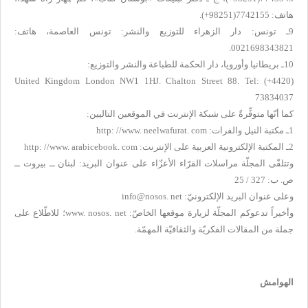
هاتف: 7742155(98251+).
9ـ تونس: دار الزهراء للتوزيع والنشر: تونس العاصمة، هاتف:
0021698343821.
10ـ بريطانيا وأوروپا، دار الحكمة للطباعة والنشر والتوزيع:
United Kingdom London NW1 1HJ. Chalton Street 88. Tel: (+4420)
73834037
كما أنّها متوفِّرةٌ على شبكة الإنترنت في الموقعين التاليين:
1ـ مكتبة النيل والفرات:
http: //www. neelwafurat. com
2ـ المكتبة الإلكترونية العربية على الإنترنت:
http: //www. arabicebook. com
وتتلقّى المجلّة مراسلات القرّاء الأعزّاء على عنوان البريد: لبنان ــ بيروت ــ
ص. ب: 327 / 25
وعلى عنوان البريد الإلكترونيّ:
info@nosos. net
وأخيراً تدعوكم المجلّة لزيارة موقعها الخاصّ:
www. nosos. net
؛ للاطّلاع على
جملة من المقالات الفكريّة والثقافيّة المهمّة.
الهوامش