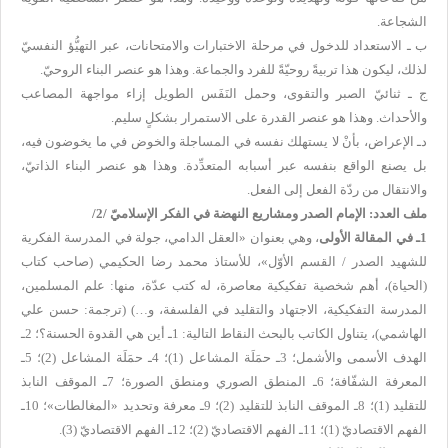
الشجاعة.
ب ـ الاستعداد للدخول في مرحلة الاختبارات والامتحانات، عبر التهيُّؤ النفسيّ
لذلك، ليكون هذا تربيةً روحيّةً للفرد والجماعة. وهذا هو عنصر البناء الروحيّ.
ج ـ ثنائيّ الصبر والتقوى، وحمل النَفَس الطويل إزاء مواجهة المصاعب
والأحداث. وهذا هو عنصر القدرة على الاستمرار بشكلٍ سليم.
دـ الإعراض، بأنْ لا يستهلك نفسه في المساجلة والخوض في ما يخوضون فيه،
بل يصنع الواقع بنفسه عبر أسبابه المتعدِّدة. وهذا هو عنصر البناء الذاتيّ،
والانتقال من ردّة الفعل إلى الفعل.
ملف العدد: الإمام الصدر ومشاريع النهضة في الفكر الإسلاميّ /2/
1ـ في المقالة الأولى
، وهي بعنوان «
العقل الدامي
،
جولة في المدرسة الفكرية
للشهيد الصدر
/ القسم الأوّل
»
، للأستاذ محمد رضا الحكيمي (صاحب كتاب
(الحياة)، أهم شخصية تفكيكية معاصرة، له كتب عدّة، منها: علم المسلمين،
المدرسة التفكيكية، الاجتهاد والتقليد في الفلسفة، و…) (
ترجمة: حسن علي
الهاشمي
)، يتناول الكاتب بالبحث النقاط التالية: 1ـ أين هي القدوة الحسنة؟؛ 2ـ
الهدف الأسمى والأشمل؛ 3ـ حمَلَة المشاعل (1)؛ 4ـ حمَلَة المشاعل (2)؛ 5ـ
المعرفة الشفّافة؛ 6ـ المنطق الصوري ومنطق الصورة؛ 7ـ الموقف النابذ
للتقليد (1)؛ 8ـ الموقف النابذ للتقليد (2)؛ 9ـ معرفة وتحديد «المغالطات»؛ 10ـ
الفهم الاقتصاديّ (1)؛ 11ـ الفهم الاقتصاديّ (2)؛ 12ـ الفهم الاقتصاديّ (3).