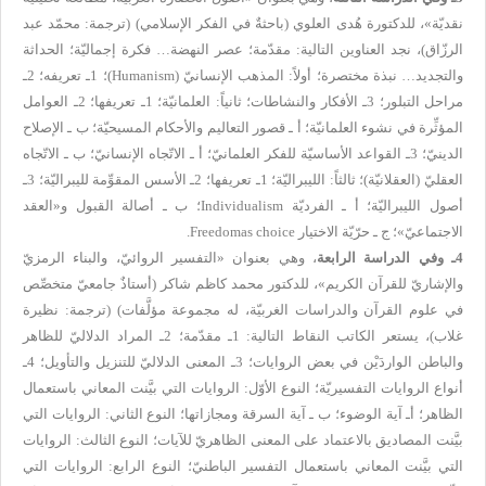
نقديّة
»، لل
دكتورة هُدى العلوي (باحثةٌ في الفكر الإسلامي) (
ترجمة: محمّد عبد
الرزّاق
)، نجد العناوين التالية: مقدّمة؛ عصر النهضة… فكرة إجماليّة؛ الحداثة
والتجديد… نبذة مختصرة؛ أولاً: المذهب الإنسانيّ (
Humanism
)؛ 1ـ تعريفه؛ 2ـ
مراحل التبلور؛ 3ـ الأفكار والنشاطات؛ ثانياً: العلمانيّة؛ 1ـ تعريفها؛ 2ـ العوامل
المؤثِّرة في نشوء العلمانيّة؛ أ ـ قصور التعاليم والأحكام المسيحيّة؛ ب ـ الإصلاح
الدينيّ؛ 3ـ القواعد الأساسيّة للفكر العلمانيّ؛ أ ـ الاتّجاه الإنسانيّ؛ ب ـ الاتّجاه
العقليّ (العقلانيّة)؛ ثالثاً: الليبراليّة؛ 1ـ تعريفها؛ 2ـ الأسس المقوِّمة لليبراليّة؛ 3ـ
أصول الليبراليّة؛ أ ـ الفرديّة
Individualism
؛ ب ـ أصالة القبول و«العقد
الاجتماعيّ»؛ ج ـ حرّيّة الاختيار
Freedomas choice
.
4ـ وفي الدراسة الرابعة
،
وهي بعنوان
«
التفسير الروائيّ
،
والبناء الرمزيّ
والإشاريّ للقرآن الكريم
»، لل
دكتور محمد كاظم شاكر (أستاذٌ جامعيّ متخصِّص
في علوم القرآن والدراسات الغربيّة، له مجموعة مؤلَّفات) (
ترجمة: نظيرة
غلاب
)، يستعر الكاتب النقاط التالية: 1ـ مقدّمة؛ 2ـ المراد الدلاليّ للظاهر
والباطن الواردَيْن في بعض الروايات؛ 3ـ المعنى الدلاليّ للتنزيل والتأويل؛ 4ـ
أنواع الروايات التفسيريّة؛ النوع الأوّل: الروايات التي بيَّنت المعاني باستعمال
الظاهر؛ أـ آية الوضوء؛ ب ـ آية السرقة ومجازاتها؛ النوع الثاني: الروايات التي
بيَّنت المصاديق بالاعتماد على المعنى الظاهريّ للآيات؛ النوع الثالث: الروايات
التي بيَّنت المعاني باستعمال التفسير الباطنيّ؛ النوع الرابع: الروايات التي