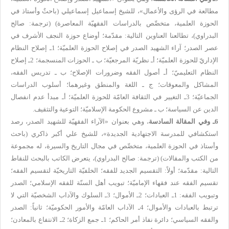
مطالعة في الرؤى والأعمال
»، للشيخ إسماعيل إسماعيلي (باحثٌ وأستاذ في
الحوزة العلمية، متخصِّص بالدراسات الفقهيّة المعاصرة) (
ترجمة:
صالح
البدراوي
)، تطالعنا العناوين التالية: مقدّمة؛ أوضاع حوزة النجف الأشرف في
عصر الصدر؛ آراء الشهيد الصدر في إصلاح الحوزة العلميّة؛ 1ـ إصلاح النظام
الإداريّ للحوزة العلميّة؛ أـ نظريّة المرجعيّة؛ ب ـ الحوزات المنسجمة؛ 2ـ إصلاح
النظام التعليميّ؛ أـ أصول الفقه وضرورات الإصلاح؛ ب ـ تدريس الفقه،
المشاكل والمعوقات؛ ج ـ اللغة والمنطق وغيرهما؛ أسلوب الدراسات
الجماعيّة؛ 3ـ التغيير في الثقافة العامّة للحوزة العلميّة؛ أـ مبدأ عدم انفصال
الدين عن السياسة؛ ب ـ مشروع الحكومة الإسلاميّة؛ التوعية والتثقيف.
6ـ وفي المقالة السادسة
، وهي بعنوان
«
الآراء الفقهيّة للشهيد الصدر
،
رصد
استكشافي للمدرسة الاجتهادية الجديدة
»، للشيخ علي أكبر ذاكري (باحث
وأستاذ في الحوزة العلمية، متخصِّص في مجال التاريخ والسيرة، له مجموعة
من الكتب والمقالات) (
ترجمة:
صالح البدراوي
)، يتعرض الكاتب بالبحث للنقاط
التالية: مقدّمة؛ أولاً: التقسيم الجديد للفقه؛ الخلفيّة التاريخيّة لتقسيم الفقه؛
تقسيم الفقه عند فقهاء الإماميّة؛ تبويب أهل السنّة للفقه الإسلامي؛ الصدر
وتبويب الفقه: 1ـ العبادات؛ 2ـ الأموال؛ 3ـ السلوك والآداب الشخصيّة التي لا
ترتبط بالعبادات والأموال؛ 4ـ الآداب العامّة والأمور الحكوميّة؛ ثانياً: الصدر
والفقه السياسي؛ دائرة نفاذ أمر الحاكم؛ 1ـ جمع الزكاة؛ 2ـ الانتفاع بالمعادن؛