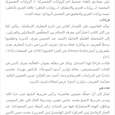
تبيِّن مصاديق باطنة؛ تقسيمٌ آخر للروايات التفسيريّة؛ 1ـ الروايات
التفسيريّة
المحضة؛ 2ـ روايات الجري والانطباق؛ 3ـ روايات الباطن؛ علاقة الجري بالباطن؛
نسبة روايات الجري والتطبيق في التفسير الروائيّ؛ نتيجة البحث.
قراءات
توجَّه القائمون على الإصدار الثاني من دائرة المعارف الإسلاميّة ـ والتي تُعَدّ
من أكثر الكتب اعتباراً في معرفة الإسلام بين المحقِّقين الإسلاميّين والغربيّين ـ
إلى الشخصيّة العلميّة الإماميّة (السيد عبد الحسين شرف الدين)، وخصَّصوا
مدخلاً للتعريف به وبآثاره؛ فجاء مدخل (شرف الدين) في دائرة المعارف هذه،
بقلم وارنر أندي (
Werner Ende
)، في الجزء التاسع (1997)، في الصفحات (314 ـ
315).
فكانت قراءةٌ لهذا المدخل، وذلك في مقالة
بعنوان
«
العلاّمة شرف الدين في
كتابات المستشرقين
، مقالة (وارنر أندي) أنموذجاً
»،
لل
دكتور مهرداد عباسي
(باحثٌ في الدراسات الغربية)(
ترجمة: أحمد عبد الجبّار
)، ضمن العناوين التالية:
مقدّمة؛ التعريف بـ (وارنر أندي)؛ عرض لمقالة (شرف الدين).
هذه هي
يُشار إلى أنّ «مجلّة نصوص معاصرة» يرأس تحريرها الشيخ حيدر حبّ الله،
ومدير تحريرها الشيخ محمد عباس دهيني، ومديرها العامّ علي باقر الموسى.
وتتكوَّن الهيئة الاستشاريّة فيها من السادة: زكي الميلاد (من السعوديّة)، عبد
الجبار الرفاعيّ (من العراق)، كامل الهاشميّ (من البحرين)، محمد حسن الأمين