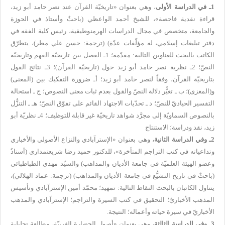
1ـ في الدراسة الأولى
، وهي بعنوان
«
تاريخيّة القرآن عند نصر حامد أبو زيد
،
قراءة نقدية فاحصة
»،
للشيخ أحمد الواعظي (باحثٌ وأستاذ في الحوزة
والجامعة، متخصص في مجال الدراسات الهرمنوطيقية، رئيس كلية الفقه في
دفتر تبليغات إسلامي، له مؤلّفات عدّة) (
ترجمة: حسن علي مطر
)، يتطرّق
الكاتب بالبحث للعناوين التالية: مقدّمة؛ 1ـ الفصل بين تاريخيّة الفهم وتاريخيّة
النصّ؛ 2ـ نظرية نصر حامد أبو زيد حول (تاريخيّة القرآن)؛ 3ـ نتائج القول
بتاريخيّة القرآن، وفقاً لنصر حامد أبو زيد؛ أـ ضرورة التفكيك بين (المعنى)
و(المغزى)؛ ب ـ تغيُّر دلالة النصّ والقول بعدم ثبات معنى النصوص؛ ج ـ استحالة
التفسير الحياديّ للنصّ؛ د ـ تحدّيات الاجتهاد القائم على تفوّق النصّ؛ هـ ـ التنزُّل
بالنصوص السماويّة إلى مجرَّد شواهد تاريخيّة غير قابلة للتوظيف؛ 4ـ نظريّة أبو
زيد، نقد ودراسة؛
الاستنتاج
2ـ وفي الدراسة الثانية
، وهي بعنوان
«
الإسترآبادي والنزاع الأصولي والأخباري
وتداعياته في كتب التراجم المتأخرة
»، لل
دكتور حميد رضا شريعتمداري (أستاذٌ
وعضو الهيئة العلميّة في جامعة الأديان والمذاهب) والسيّد مهدي الطباطبائي
(باحثٌ في تاريخ التشيُّع في جامعة الأديان والمذاهب) (
ترجمة:
عماد الهلالي
)،
يتناول الكاتبان بالبحث النقاط التالية: تمهيد؛ محمّد أمين الإسترآبادي وتأسيس
المذهب الأخباريّ؛ التحقيق في كتب السيرة والتراجم؛ الإسترآبادي والمذهب
الأخباريّ في سيرة حياته وأعماله؛ النتيجة.
3ـ وفي الدراسة الثالثة
، وهي بعنوان
«
أصول الحضارة الغربيّة
،
مطالعة تحليلية