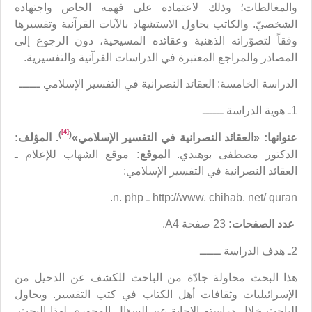
والمغالطات؛ وذلك لاعتماده على فهمه الخاص واجتهاده
الشخصيّ. والكاتب يحاول الاستشهاد بالآيات القرآنية وتفسيرها
وفقاً لتصوّراته الذهنية وعقائده المسيحية، دون الرجوع إلى
المصادر والمراجع المعتبرة في الدراسات القرآنية والتفسيرية.
الدراسة الخامسة: العقائد النصرانية في التفسير الإسلامي ــــــ
1ـ هوية الدراسة ــــــ
[4]
)
(
عنوانها: «العقائد النصرانية في التفسير الإسلامي»
.
المؤلف:
الدكتور مصطفى بوهندي.
الموقع:
موقع الشهاب للإعلام ـ
العقائد النصرانية في التفسير الإسلامي:
http://www. chihab. net/ quran ـ n. php.
عدد الصفحات:
23 صفحة A4.
2ـ هدف الدراسة ــــــ
هذا البحث محاولة جادّة من الباحث للكشف عن الدخيل من
الإسرائيليات وثقافات أهل الكتاب في كتب التفسير. ويحاول
الباحث خلال دراسته الإجابة عن السؤال المحوري لهذا البحث،