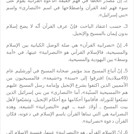
2ـ إنّ مصدر الخطأ في فهم حقيقة الدعوة القرآنية يقوم على
سوء فهم لغة القرآن واصطلاحها في اسم «النصارى» واسم
«بني إسرائيل».
3ـ حسب اعتقاد الباحث فإنّ عرف القرآن أنّه لا يصح إسلام
بدون إيمان بالمسيح والإنجيل.
4ـ إنّ «نصرانية القرآن» هي صلة الوصل الكيانية بين الإسلام
والمسيحية، فالإسلام القرآني هو «النصرانية» عينها، في «أمة
وسط» بين اليهودية والمسيحية.
5ـ إنّ أتباع المسيح منذ مؤتمر صحابة المسيح في أورشليم عام
(49ميلادية) افترقوا إلى «سنة» و«شيعة»، فالمسيحيون من
الأمميين الذين اكتفوا بشرع الإنجيل وإمامة رسل المسيح عليهم
هم «المسيحية السنّية»، أما «النصارى» من بني إسرائيل الذين
تشيّعوا للتوراة، فأقاموا أحكامها مع أحكام الإنجيل، وتشيّعوا لأهل
بيت المسيح ـ أولاد عمه ـ، فهم «النصرانية» الشيعة، وهذه
النصرانية هي التي تبناها القرآن باسم الإسلام في دعوته، فكان
القرآن دعوة «نصرانية».
6ـ إنّ الإسلام القرآني هو «النصرانية» عينها، فنسبة الإسلام إلى