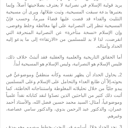
يريد قولبة الإسلام في نصرانية لا يعترف بصلاحيتها أصلاً، وإنما
يعتبرها بدعة سبقت المسيحية، وثبت ضَلالها، ويرى أن مسيحية
التثليث والفداء قد قضت عليها قضاءً مبرماً، وحسب فإنّ
المسيحية تنظر إلى النصرانية على أنها مغالطة وخلط وفوضى،
وإن الإسلام «نسخة متأخرة» عن النصرانية المنحرفة التي
انقرضت، لذا لا بد للمسلمين من «الارتقاء» إلى ما يدعو إليه
الحداد وأمثاله.
أما الحقائق التاريخية والعلمية والعقلية فقد أثبتتْ خلاف ذلك،
فليس الإسلام هو النصرانية، وليس الإسلام هو المسيحية أبداً.
2ـ يحاول الحداد أن يظهر نفسه وكأنه منطقيٌّ وموضوعيٌّ في
بحوثه،إلاّ أن طابع العداء والتحامل على الإسلام وعلى المسلمين
يبدو جليّاً من خلال تحليلاته المغلوطة واستنتاجاته الخاطئة، كما
أثبت ذلك كثير من الباحثين الذين تصدّوا لنقد كتاباته نقداً علمياً
وموضوعياً، أمثال: السيد محمد حسين فضل الله، والأستاذ أحمد
عمران، والدكتور عبد الرحمن بدوي، والدكتور سامي عصاصة،
وغيرهم.
3ـ نجد الحداد خلال أسلوبه في البحث يخطط ويصمم وهو يهدف