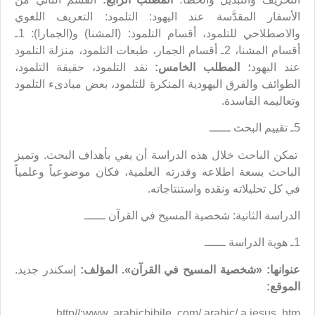
الأسفار المقدَّسة عند اليهود: التلمود: التعريف اللغوي
والاصطلاحي للتلمود، أقسام التلمود: (المشنا) و(الجمارا): 1ـ
أقسام المشنا، 2ـ أقسام الجمار، طبعات التلمود، منزلة التلمود
عند اليهود؛
المطلب الخامس:
نقد التلمود، حقيقة التلمود،
الطوائف والفرق اليهودية المنكرة للتلمود، بعض مبادىء التلمود
وتعاليمه الفاسدة.
5ـ تقييم البحث ــــــ
تمكن الباحث خلال هذه الدراسة أن يفي بأهداف البحث. وتميز
الباحث بسعة اطلاعه وقدرته العلمية، فكان موضوعياً وعلمياً
في كل تحليلاته ونقده واستنتاجاته.
الدراسة الثانية: شخصية المسيح في القرآن ــــــ
1ـ هوية الدراسة ــــــ
عنوانها: «شخصية المسيح في القرآن».
المؤلف:
إسكندر جديد.
الموقع:
http//:www. arabicbibile. com/ arabic/ a jesus. htm