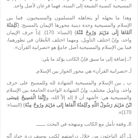
المسيحية كنسبة الشيعة إلى السنة، فهما فرعان لأصل واحد.
وهذا ما يجهله أو يتجاهله المسلمون والمسيحيون. فما بين
الإسلام والمسيحية وحدة دينية محورها الإيمان بالمسيح: {
كَلِمَتُهُ
ألقَاهَا إِلَى مَرْيَمَ وَرُوحٌ مِّنْهُ
} (النساء: 170). إذاً حرف الإيمان
واحد، وإنْ اختلف التأويل، ومهما اختلف الخّطان في تطورهما،
فما بين الإسلام والمسيحية أصل جامعٌ هو «نصرانية القرآن».
7ـ إضافة إلى ما سبق فإنّ الكاتب يؤكد ما يلي:
أـ «نصرانية القرآن» هي محور الحوار بين الإسلام.
ب ـ بين الإسلام والمسيحية الشهادة لله وللمسيح على حرف
واحد، وتأويل مختلف، وإنّ الشهادة الواحدة الجامعة بين الإسلام
والمسيحية هي: «أشهد أن لا إله إلاّ الله، و{
إِنَّمَا الْمَسِيحُ عِيسَى
ابْنُ مَرْيَمَ رَسُولُ اللّهِ وكَلِمَتُهُ أَلْقاها إِلى مَرْيَمَ ورُوحٌ مِنْهُ
} (النساء:
170)».
6ـ وقفة تأمل مع الكاتب ومنهجه في البحث ــــــ
1ـ أكد الباحثون من خلال دراستهم لكتب يوسف درة حداد أنّه