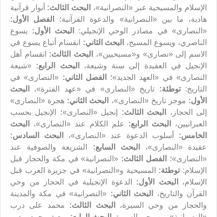
الإسلام والمسيحية عبر «النصرانية»،
البحث الثالث:
أنوار قرآنية
هادية، ما بين «النصرانية» والدعوة القرآنية؛
الفصل الأول:
«النصارى» في مصادر الوحي الإنجيلي:
البحث الأول:
يسوع
الناصري، ويسوع المسيح،
البحث الثاني:
انقسام أتباع يسوع في
الاسم إلى «نصارى» و«مسيحيين»،
البحث الثالث:
انقسام أهل
الإنجيل في العقيدة إلى سنة وشيعة،
البحث الرابع:
«شيعة
النصارى» في «العهد الجديد»؛
الفصل الثاني:
«النصارى» في
التاريخ:
توطئة:
تاريخ «النصارى» في «عهد الفترة»،
البحث
الأول:
موجز تاريخ «النصارى»،
البحث الثاني:
هجرة «النصارى»
إلى الحجاز،
البحث الثالث:
إنجيل «النصارى»؛ الإنجيل بحسب
العبرانيين،
البحث الرابع:
علم الكلام عند «النصارى»،
البحث
الخامس:
أسلوب الدعوة عند «النصارى»،
البحث السادس:
عقيدة «النصارى»،
البحث السابع:
الشريعة والصوفية عند
«النصارى»؛
الفصل الثالث:
«النصرانية» في مكة والحجاز قبل
الإسلام:
توطئة:
المسيحية و«النصرانية» في جزيرة العرب قبل
الإسلام،
البحث الأول:
الدعوة الإنجيلية في الحجاز من وحي
القرآن والتاريخ،
البحث الثاني:
«النصرانية» في مكة والمدينة
والحجاز من وحي السيرة،
البحث الثالث:
محمد على درب
«النصرانية» من وحي السيرة،
البحث الرابع:
مبعث محمد، ودور