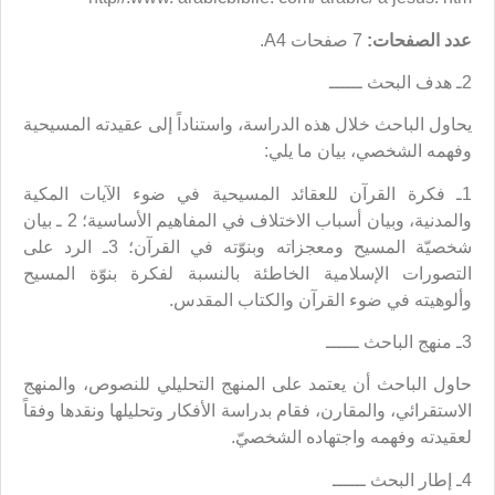
عدد الصفحات:
7 صفحات A4.
2ـ هدف البحث ــــــ
يحاول الباحث خلال هذه الدراسة، واستناداً إلى عقيدته المسيحية
وفهمه الشخصي، بيان ما يلي:
1ـ فكرة القرآن للعقائد المسيحية في ضوء الآيات المكية
والمدنية، وبيان أسباب الاختلاف في المفاهيم الأساسية؛ 2 ـ بيان
شخصيّة المسيح ومعجزاته وبنوّته في القرآن؛ 3ـ الرد على
التصورات الإسلامية الخاطئة بالنسبة لفكرة بنوّة المسيح
وألوهيته في ضوء القرآن والكتاب المقدس.
3ـ منهج الباحث ــــــ
حاول الباحث أن يعتمد على المنهج التحليلي للنصوص، والمنهج
الاستقرائي، والمقارن، فقام بدراسة الأفكار وتحليلها ونقدها وفقاً
لعقيدته وفهمه واجتهاده الشخصيّ.
4ـ إطار البحث ــــــ