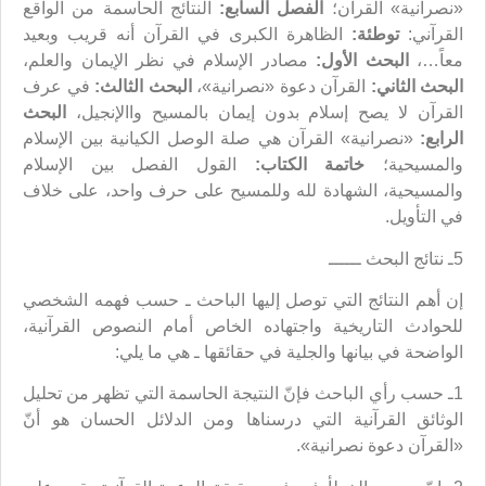
«نصرانية» القرآن؛
الفصل السابع:
النتائج الحاسمة من الواقع
القرآني:
توطئة:
الظاهرة الكبرى في القرآن أنه قريب وبعيد
معاً…،
البحث الأول:
مصادر الإسلام في نظر الإيمان والعلم،
البحث الثاني:
القرآن دعوة «نصرانية»،
البحث الثالث:
في عرف
القرآن لا يصح إسلام بدون إيمان بالمسيح واالإنجيل،
البحث
الرابع:
«نصرانية» القرآن هي صلة الوصل الكيانية بين الإسلام
والمسيحية؛
خاتمة الكتاب:
القول الفصل بين الإسلام
والمسيحية، الشهادة لله وللمسيح على حرف واحد، على خلاف
في التأويل.
5ـ نتائج البحث ــــــ
إن أهم النتائج التي توصل إليها الباحث ـ حسب فهمه الشخصي
للحوادث التاريخية واجتهاده الخاص أمام النصوص القرآنية،
الواضحة في بيانها والجلية في حقائقها ـ هي ما يلي:
1ـ حسب رأي الباحث فإنّ النتيجة الحاسمة التي تظهر من تحليل
الوثائق القرآنية التي درسناها ومن الدلائل الحسان هو أنّ
«القرآن دعوة نصرانية».