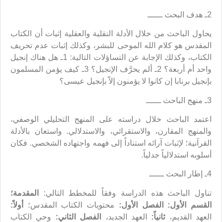
2ـ هدف البحث ــــــ
يحاول الباحث من خلال الأدلة النقلية والعقلية إثبات أن الكتاب
المقدس هو كلام الله الموحى للبشر، وكذلك إثبات عدم تحريف
الكتاب، وكذلك الإجابة عن التساؤلات التالية: 1ـ هل هناك إنجيل
واحد أم أربعة؟ 2ـ ألم يحرَّف الإنجيل؟ 3ـ كيف يؤمن المسلمون
بإنجيل برنابا إن كانوا لا يؤمنون إلاّ بإنجيل عيسى؟
3ـ منهج الباحث ــــــ
اعتمد الباحث خلال دراسته على المنهج التحليلي الوصفي،
والمنهج المقارن، والاستقرائي، والاستدلالي. واستعان بالأدلة
القرآنية؛ لإثبات آرائه استناداً إلى فهمه واجتهاده الشخصي. فكان
أسلوبه استدلالياً جدلياً.
4ـ إطار البحث ــــــ
تناول الباحث هذه الدراسة وفقاً للمخطط التالي:
المقدمة؛
القسم الأول:
الفصل الأول:
محتويات الكتاب المقدس؛
أولاً:
العهد القديم،
ثانياً:
العهد الجديد،
الفصل الثاني:
وحي الكتاب