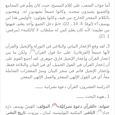
أما جواب الشعب على كلام المسيح، حيث كان يعلّم في المجامع
والجميع يشيدون بمجده، وكانوا جميعاً يشهدون له، ويعجبون
بالكلام المعجز الخارج من فيه، وكانوا يقولون: «أَوَليس هذا ابن
يوسف؟» (لوقا: 4: 14 ـ 22)، «ثمّ دخل الجمع وأخذ يعلم، فبهتوا
من تعليمه؛ لأنه كان يعلم كمن له سلطان، لا كالكتبة» (مرقس:
1: 21).
3ـ لقد وقع الإعجاز البياني والبلاغي في التوراة والإنجيل والقرآن
[1]
)
(
لأنها جميعاً (الفرقان)، على حدّ قول القرآن
، ولكن ما بين
إعجاز القرآن وإعجاز الإنجيل فارق جوهري. لقد أجمع القوم على
أن إعجاز القرآن في القول الجميل، أي في البيان والبلاغة فقط،
وإعجاز الإنجيل قائم في سحر البيان وسرّ المعجزات الشاملة
معاً، أي في القول الإلهي المعجز والعمل الإلهي المعجز.
الدراسة العشرون: القرآن دعوة نصرانية ــــــ
1 ـ هوية البحث ــــــ
[2]
)
(
عنوانه: «القرآن دعوة نصرانيّة»
.
المؤلف:
القِسّ يوسف درّة
[3]
)
(
حداد
.
الناشر:
المكتبة البوليسية، لبنان ـ بيروت.
تاريخ النشر: