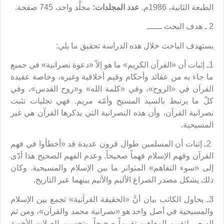
الطبعة الثانية، 1986م.
عدد المجلدات:
مجلَّد واحد، 745 صفحة.
2 ـ هدف البحث ــــــ
يستهدف الباحث خلال هذه الدراسة تحقيق ما يلي:
1ـ إثبات أن «القرآن الكريم» ما هو إلاّ «دعوة نصرانية» في جميع
ما جاء به من عقائد وأحكام وقيم أخلاقية وغيره، وخاصة عقيدة
القرآن في «الروح»، وفي «كلمة الله» و«روح القدس»، وفي
كلّ ما يرتبط بالسيد المسيح وأمّه مريم. فهي تجليات تثبت
نصرانية القرآن، وأن هذه النصرانية التي يذكرها القرآن هي غير
المسيحية.
2ـ إثبات أن المسلمين طوال قرون عديدة قد «أخطأوا في فهم
القرآن وفهم الإسلام فهماً صحيحاً. وعدم الفهم الصحيح هذا أدّى
إلى «سوء التفاهم» المتواتر ما بين الإسلام والمسيحية. وكان
ذلك يشكل مصدر الصراع الأليم والأثيم بينهما عبر التاريخ.
3ـ يحاول الكاتب بيان أنَّ «الحقيقة القرآنية» تجمع بين الإسلام
والمسيحية في أصل واحد هو «نصرانية محمد والقرآن»، ومن ثم
السعي لتقييم المفاهيم تقييماً صحيحاً، وتحسين الصلات الأخوية