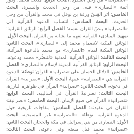
أئمة «النصارى» فيه، من وحي الحديث والسيرة،
البحث
الخامس:
أثر القِسّ ورقة بن نوفل في محمد والقرآن من وحي
الحديث،
البحث السادس:
انتساب الدعوة القرآنية إلى
«النصرانية» بنصّ القرآن نفسه؛
الفصل الرابع:
الوثائق القرآنية:
تمهيد:
المبادىء القرآنية لفهم ما تشابه من القرآن،
البحث الأول:
الوثائق المكية لانضمام محمد إلى «النصارى»،
البحث الثاني:
الوثائق المكية لقيام «النصارى» مع محمد بالدعوة القرآنية،
البحث الثالث:
الوثائق القرآنية المدنية «لتنصُّر» محمد ودعوته،
البحث الرابع:
الوثائق القرآنية المدينة لإسلام «النصارى»؛
الفصل
الخامس:
الدلائل الحسان على «نصرانية» القرآن:
توطئة:
الدعوة
القرآنية هي «النصرانية» عينها،
البحث الأول:
«نصرانية» القرآن
في دعوته،
البحث الثاني:
«نصرانية» القرآن في ظواهره البارزة،
البحث الثالث:
نصرانيةً القرآن في أساليبه،
البحث الرابع:
«نصرانية» القرآن في صيغ الإيمان،
البحث الخامس:
«نصرانية»
القرآن في عقيدته؛
الفصل السادس:
مفاجآت تاريخية حول
الدعوة القرآنية:
توطئة:
«النصرانية» غير المسيحية،
البحث
الأول:
النصارى من بني إسرائيل في مكة والحجاز،
البحث الثاني:
«نصرانية» محمد قبل مبعثه وفي دعوته،
البحث الثالث: