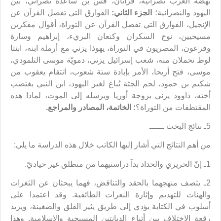
نهضة العرب نصرانية، قرآنان، قس بن ساعدة نصراني، بين
اليهود والنصرانية؛
الجزء الثاني:
الفوارق التي تفصل القرآن عن
الإنجيل، الفوارق التي تفصل القرآن عن التوراة، أقوال مفكرين
مسيحيين، نوح السكران وكنعان البريء، إبراهيم وسارة
وفرعون، المصريون في التوراة، يهوذا يزني مع أرملة ابنه، ابنتا
لوط تحملان منه، شعب إسرائيل يزني، دمويّة موسى التلمودي،
موسى، فتح أريحا، الأمر بإبادة ستة شعوب، انتقام يعقوب من
شكيم بن حمود، لحم الجثة يُباع لغير اليهود، ابن النبي يغتصب
أخته، داوود يزني بزوجة أوريا ويرسله إلى الموت، لماذا هذه
المقتطفات من التوراة؟؛
الخاتمة، المصادر والمراجع.
5ـ نتائج البحث ــــــ
من أهم النتائج التي أشار إليها الكاتب خلال هذه الدراسة ما يلي:
1ـ إنّ الحريري والحداد بدآ دراستيهما من منطلق غير حياديّ.
2ـ يتصف منهجهما بالحقد والتناقض، فهما يبحثان عن الثغرات
والهنات للتهديم وإثارة النعرات الطائفية. وقد اعتمدا على
أسلوب في الكتابة يؤدي إلى طريق يثير القلق والضغينة، ويزيد
رقعة الاختلاف بين أتباع الديانتين المسيحية والإسلامية. وهذا