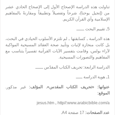
تناولت هذه الدراسة الإصحاح الأول إلى الإصحاح الحادي عشر
من (إنجيل يوحنا)، شرحاً وتفصيلاً وتطبيقاً ومقارنةً بالمفاهيم
الإسلامية وآي القرآن الكريم.
5ـ تقييم البحث ــــــ
هذه الدراسة ـ كسابقتها ـ لم تلتزم الأسلوب الحيادي في البحث،
بل كانت منحازة لإثبات وتأييد صحة العقائد المسيحية المواكبة
لآراء بولس، وقامت بتفسير الآيات القرآنية تفسيراً يتناسب مع
المفاهيم والتصورات المسيحية.
الدراسة الرابعة: تحريف الكتاب المقدّس ــــــ
1ـ هوية الدراسة ـــــ
عنوانها: «تحريف الكتاب المقدس»
.
المؤلف:
غير مذكور.
الموقع:
http//:www.arabicbible.com/a ـ jesus.htm
عدد الصفحات:
17 صفحة A4.