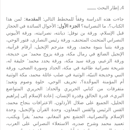
4ـ إطار البحث ــــــ
جاءت هذه الدراسة وفقاً للمخطط التالي:
المقدمة:
لمن هذا
الكتاب؟، ما النصرانية؟
الجزء الأول:
الأحوال السائدة في الحجاز
قبل الإسلام، ورقة بن نوفل: ديانته، نصرانيته، ورقة الأبيوني
النصراني المتخنث المتحنف، ورقة رئيس النصارى، فتور الوحي،
ورقة يتنبأ بنبوة محمد، ورقة مترجم الإنجيل، أرقام قرآنية،
الإنجيل الضائع في رمال مكة، ورقة يزوج محمد‘ من خديجة،
ورقة الزعيم، ورقة سيد مكة، ورقة يحدد محمد‘ خليفة له،
شريحة نصرانية طاغية في مكة، الحداد وسورة الضحى، ورقة
النبي وخديجة النبيّة، الوثنية في صلب عائلة محمد، مكة الوثنية
أم المؤمنة الموحِّدة؟، تحريف الوحي، خلوة وصوم وتعبد؛
متفرقات من كتابي الحريري والحداد: الحريري المتواضع
البريء، قدرة الخالق وقدرة الإنسان، إعادة الإسلام إلى إبراهيم
الخليل، الجميع على ضلال الأرذلون، الاعترافات بنجاح محمد،
القس الرئيس والقس المعاون، وحدة القرآن والإنجيل، وحدة
الإسلام والنصرانية، الجشع نحو المغانم، محمد‘ يقرأ ويكتب،
تعميد محمد وشرح صدره، الاستعلاء النصراني على العرب،