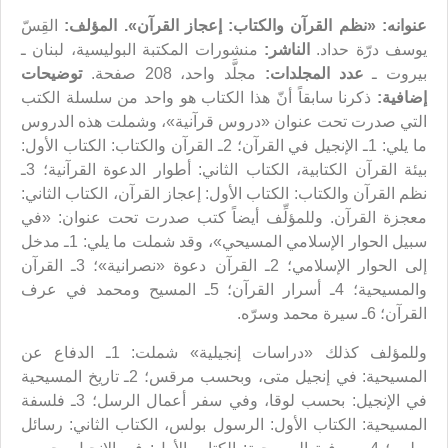
عنوانه: «نظم القرآن والكتاب: إعجاز القرآن».
المؤلف:
القِسّ
يوسف درّة حداد.
الناشر:
منشورات المكتبة البوليسية، لبنان ـ
بيروت ـ
عدد المجلدات:
مجلَّد واحد، 208 صفحة.
توضيحات
إضافية:
ذكرنا سابقاً أنّ هذا الكتاب هو واحد من سلسلة الكتب
التي صدرت تحت عنوان «دروس قرآنية»، وشملت هذه الدروس
ما يلي: 1ـ الإنجيل في القرآن؛ 2ـ القرآن والكتاب: الكتاب الأول:
بيئة القرآن الكتابية، الكتاب الثاني: أطوار الدعوة القرآنية؛ 3ـ
نظم القرآن والكتاب: الكتاب الأول: إعجاز القرآن، الكتاب الثاني:
معجزة القرآن. وللمؤلِّف أيضاً كتب صدرت تحت عنوان: «في
سبيل الحوار الإسلامي المسيحي»، وقد شملت ما يلي: 1ـ مدخل
إلى الحوار الإسلامي؛ 2ـ القرآن دعوة «نصرانية»؛ 3ـ القرآن
والمسيحية؛ 4ـ أسرار القرآن؛ 5ـ المسيح ومحمد في عرف
القرآن؛ 6ـ سيرة محمد وسرّه.
وللمؤلف كذلك «دراسات إنجيلية» شملت: 1ـ الدفاع عن
المسيحية: في إنجيل متى، وبحسب مرقس؛ 2ـ تاريخ المسيحية
في الإنجيل: بحسب لوقا، وفي سفر أعمال الرسل؛ 3ـ فلسفة
المسيحية: الكتاب الأول: الرسول بولس، الكتاب الثاني: رسائل