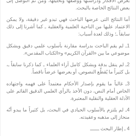
بعرض الأفكار ودراستها ووصفها وتحليلها، ومن ثَمّ التوصُّل إلى
بعض النتائج الخاصة بالبحث.
أما النتائج التى عرضها الباحث فهي تبدو غير دقيقة، ولا يمكن
الاعتماد عليها من الناحية العلمية والعقلية ـ كما أشرنا إلى ذلك
سابقاً ـ؛ وذلك لعدة أسباب:
1ـ لم يقم الباحث بدراسة مقارنة بأسلوب علمي دقيق وبشكل
موضوعي ما بين «القرآن الكريم» و«الكتاب المقدس».
2ـ لم ينقل بدقة وبشكل كامل آراء العلماء ـ كما ذكرنا سابقاً ـ،
بل كثيراً ما يُقطِّع النصوص، أو يعرضها عرضاً ناقصاً.
3ـ غالباً ما يقوم بإصدار الأحكام معتمداً على فهمه واجتهاده
الخاص أمام النص، دون الأخذ بالرأي العلمي الدقيق القائم على
الأدلة العقلية والنقلية المعتبرة.
4ـ لم يلتزم بالأسلوب الحيادي في البحث، بل كثيراً ما يبدو أنّه
منحاز إلى مذهبه وعقيدته.
4 ـ إطار البحث ــــــ