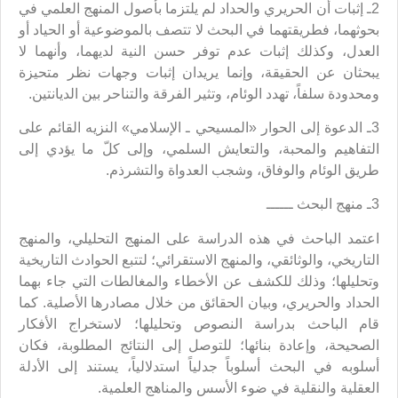
2ـ إثبات أن الحريري والحداد لم يلتزما بأصول المنهج العلمي في
بحوثهما، فطريقتهما في البحث لا تتصف بالموضوعية أو الحياد أو
العدل، وكذلك إثبات عدم توفر حسن النية لديهما، وأنهما لا
يبحثان عن الحقيقة، وإنما يريدان إثبات وجهات نظر متحيزة
ومحدودة سلفاً، تهدد الوئام، وتثير الفرقة والتناحر بين الديانتين.
3ـ الدعوة إلى الحوار «المسيحي ـ الإسلامي» النزيه القائم على
التفاهيم والمحبة، والتعايش السلمي، وإلى كلّ ما يؤدي إلى
طريق الوئام والوفاق، وشجب العدواة والتشرذم.
3ـ منهج البحث ــــــ
اعتمد الباحث في هذه الدراسة على المنهج التحليلي، والمنهج
التاريخي، والوثائقي، والمنهج الاستقرائي؛ لتتبع الحوادث التاريخية
وتحليلها؛ وذلك للكشف عن الأخطاء والمغالطات التي جاء بهما
الحداد والحريري، وبيان الحقائق من خلال مصادرها الأصلية. كما
قام الباحث بدراسة النصوص وتحليلها؛ لاستخراج الأفكار
الصحيحة، وإعادة بنائها؛ للتوصل إلى النتائج المطلوبة، فكان
أسلوبه في البحث أسلوباً جدلياً استدلالياً، يستند إلى الأدلة
العقلية والنقلية في ضوء الأسس والمناهج العلمية.