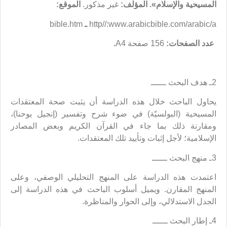
المسيحية والإسلام».
المؤلف:
غير مذكور.
الموقع:
http//:www.arabicbible.com/arabic/a
ـ
bible.htm
عدد الصفحات:
156 صفحة A4
.
2ـ هدف البحث ــــــ
يحاول الباحث خلال هذه الدراسة أن يثبت صحة المعتقدات
المسيحية (البولسيّة) في ضوء شرح وتفسير (إنجيل يوحنا)،
ومقارنة ذلك بما جاء في القرآن الكريم وبعض المصادر
الإسلامية؛ لأجل إثبات وتأييد تلك المعتقدات.
3ـ منهج البحث ــــــ
اعتمدت هذه الدراسة على المنهج التحليلي الوصفي، وعلى
المنهج المقارن. ويميل أسلوب الباحث في هذه الدراسة إلى
الجدل الاستدلالي، وإلى الحوار والمناظرة.
4ـ إطار البحث ــــــ