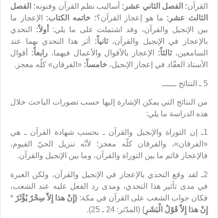
القرآن؛
الفصل الثاني عشر:
أساليب نظم القرآن وفنونه؛
الفصل
الثالث عشر:
ما هو إعجاز القرآن؟؛
خاتمه الكتاب:
الإعجاز ما
بين الإنجيل والقرآن، وقد اشتملت على ما يلي:
أولاً:
التحدي
بالإعجاز في الإنجيل والقرآن،
ثانياً:
أثر هذا التحدي بهما عند
السامعين،
ثالثاً:
الإعجاز بالأقوال والأعمال فيهما،
رابعاً:
أقوال
الأستاذ العقّاد في إعجاز الإنجيل،
خامساً:
«الفرقان» كلّه معجز.
5 ـ النتائج ــــــ
من النتائج التي يمكن الإشارة إليها حسب تصورات الباحث خلال
هذه الدراسة ما يلي:
1ـ إن التوراة والإنجيل والقرآن ـ بحسب شهادة القرآن ـ هي
«الفرقان»، والفرقان كلّه معجز؛ لأنّه تنزيل الحيّ القيوم،
فالإعجاز قائم ما بين التوراة والقرآن، وما بين الإنجيل والقرآن.
2ـ لقد وقع التحدي بالإعجاز في الإنجيل والقرآن، ولكن العبرة
في مدى تأثير هذا التحدي، ومدى رد الفعل عليه عند الشعب،
فكان جواب الشعب على القرآن في مكة:
{
إِنْ هذا إِلاّ سِحْرٌ يُؤْثَرُ
*
إِنْ هذا إِلاّ قَوْلُ الْبَشَرِ
} (المدّثر: 24 ـ 25).