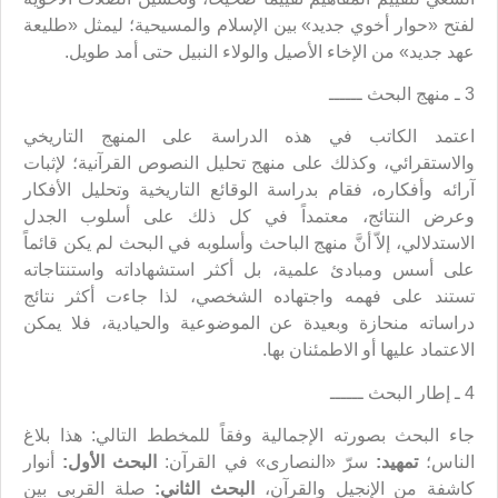
لفتح «حوار أخوي جديد» بين الإسلام والمسيحية؛ ليمثل «طليعة
عهد جديد» من الإخاء الأصيل والولاء النبيل حتى أمد طويل.
3 ـ منهج البحث ــــــ
اعتمد الكاتب في هذه الدراسة على المنهج التاريخي
والاستقرائي، وكذلك على منهج تحليل النصوص القرآنية؛ لإثبات
آرائه وأفكاره، فقام بدراسة الوقائع التاريخية وتحليل الأفكار
وعرض النتائج، معتمداً في كل ذلك على أسلوب الجدل
الاستدلالي، إلاّ أنَّ منهج الباحث وأسلوبه في البحث لم يكن قائماً
على أسس ومبادئ علمية، بل أكثر استشهاداته واستنتاجاته
تستند على فهمه واجتهاده الشخصي، لذا جاءت أكثر نتائج
دراساته منحازة وبعيدة عن الموضوعية والحيادية، فلا يمكن
الاعتماد عليها أو الاطمئنان بها.
4 ـ إطار البحث ــــــ
جاء البحث بصورته الإجمالية وفقاً للمخطط التالي: هذا بلاغ
الناس؛
تمهيد:
سرّ «النصارى» في القرآن:
البحث الأول:
أنوار
كاشفة من الإنجيل والقرآن،
البحث الثاني:
صلة القربى بين