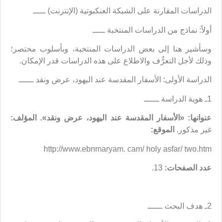
الدراسات المقارنة
على الشبكة العنكبوتية (الإنترنت) ـــــ
أولاً: نماذج من الدراسات المنتخبة ـــــ
وسأشير هنا إلى بعض الدراسات المنتخبة، وبأسلوب مختصر؛
وذلك لأجل التعرُّف والاطلاع على هذه الدراسات قدر الإمكان.
الدراسة الأولى: الأسفار المقدسة عند اليهود، عرض ونقد ــــــ
1ـ هوية الدراسة ــــــ
عنوانها: «الأسفار المقدسة عند اليهود، عرض ونقد».
المؤلف:
غير مذكور.
الموقع:
http://www.ebnmaryam. cam/ holy asfar/ two.htm
عدد الصفحات:
13.
2ـ هدف البحث ــــــ