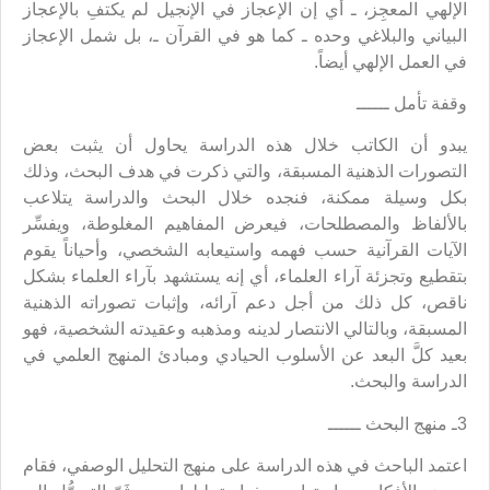
الإلهي المعجِز، ـ أي إن الإعجاز في الإنجيل لم يكتفِ بالإعجاز
البياني والبلاغي وحده ـ كما هو في القرآن ـ، بل شمل الإعجاز
في العمل الإلهي أيضاً.
وقفة تأمل ــــــ
يبدو أن الكاتب خلال هذه الدراسة يحاول أن يثبت بعض
التصورات الذهنية المسبقة، والتي ذكرت في هدف البحث، وذلك
بكل وسيلة ممكنة، فنجده خلال البحث والدراسة يتلاعب
بالألفاظ والمصطلحات، فيعرض المفاهيم المغلوطة، ويفسِّر
الآيات القرآنية حسب فهمه واستيعابه الشخصي، وأحياناً يقوم
بتقطيع وتجزئة آراء العلماء، أي إنه يستشهد بآراء العلماء بشكل
ناقص، كل ذلك من أجل دعم آرائه، وإثبات تصوراته الذهنية
المسبقة، وبالتالي الانتصار لدينه ومذهبه وعقيدته الشخصية، فهو
بعيد كلَّ البعد عن الأسلوب الحيادي ومبادئ المنهج العلمي في
الدراسة والبحث.
3ـ منهج البحث ــــــ
اعتمد الباحث في هذه الدراسة على منهج التحليل الوصفي، فقام