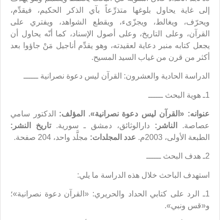
إلى غاية يحاول بلوغها متذرِّعاً بآي الذكر الحكيم، فيقدِّم،
ويحرّف، ويغالط، ويجزّىء، ويقطع الشواهد، ويفتري على
القرآن، وعلى التاريخ، وعلى أصول الإسناد، كما أنّه يحاول أن
يجعل كتابه منبر دعاية لعقيدته، وهو يقدِّم أناجيل مَنْ جاؤوا بعد
أكثر من قرن من غياب السيد المسيح.
الدراسة الحادية والعشرون: القرآن ليس دعوة نصرانية ــــــ
1ـ هوية البحث ــــــ
عنوانه: «القرآن ليس دعوة نصرانية».
المؤلف:
الدكتور سامي
عصاصة.
الناشر:
دارالوثائق، دمشق ـ سورية.
تاريخ النشر:
الطبعة الأولى، 2003م.
عدد المجلدات:
مجلَّد واحد، 204 صفحة.
2ـ هدف البحث ــــــ
استهدف الباحث خلال هذه الدراسة ما يلي:
1ـ الرد على كتابي الحداد والحريري: «القرآن دعوة نصرانية»؛
و«قس ونبي».