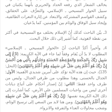
يخالف الشعار الذي رفعه الحداد والحريري بأنهما يكتبان في
سبيل الحوار المسيحي ـ الإسلامي، والتعرُّف على الحقائق،
وكشف القواسم المشتركة، والابتعاد عن إثارة النعرات الطائفية،
وإيجاد سبل الوفاق والوئام بين المؤمنين، كما يدّعيان.
3ـ بيَّن الباحث كذلك أنّ الإسلام يختلف مع المسيحية في أكثر
من نقطة لاهوتية، كما أُشير إلى ذلك خلال البحث.
4ـ وأخيراً أكدَّ الباحث أنّ «الحوار المسيحي ـ الإسلامي»
المطلوب لا بدّ أن يُقام وفقاً لما جاء في الآية الكريمة: {
ادْعُ إِلِى
سَبِيلِ رَبِّكَ بِالحِكْمَةِ وَالمَوْعِظَةِ الحَسَنَةِ وَجَادِلْهُم بِالَّتِي هِيَ أَحْسَنُ
إِنَّ رَبَّكَ هُوَ أَعْلَمُ بِمَن ضَلَّ عَن سَبِيلِهِ وَهُوَ أَعْلَمُ بِالمُهْتَدِينَ
} (النحل:
135)، حيث إن هذه الآية تؤكد على أمرين شديدي الأهمية:
الأول:
الجدال بالحسنى. وهذا مطلوب من طرفي الجدال، وليس من
طرف واحد فقط؛
الثاني:
إنّ إصدار أحكام على أتباع ديانات
أخرى ليس من واجبات المسلمين على الأرض، كما أشارت إلى
ذلك الآية الكريمة نفسها: {
إِنَّ رَبَّكَ هُوَ أَعْلَمُ بِمَن ضَلَّ عَن سَبِيلِهِ
وَهُوَ أَعْلَمُ بِالمُهْتَدِينَ
}. ومن هنا لابد من السعي إلى ترسيخ الوئام،
وشجب محاولات العداء والتفرقة والانزواء.