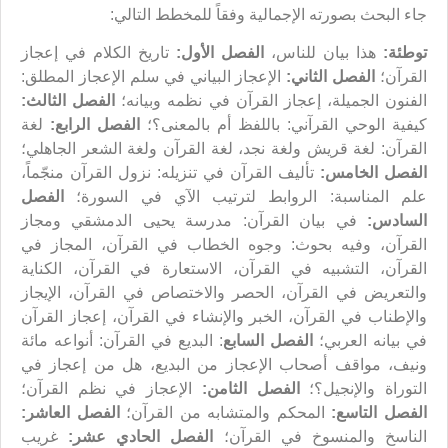
جاء البحث بصورته الإجمالية وفقاً للمخطط التالي:
توطئة:
هذا بيان للناس،
الفصل الأول:
تاريخ الكلام في إعجاز
القرآن؛
الفصل الثاني:
الإعجاز البياني في سلم الإعجاز المطلق:
الفنون الجميلة، إعجاز القرآن في نظمه وبيانه؛
الفصل الثالث:
كيفية الوحي القرآني: باللفظ أم بالمعنى؟؛
الفصل الرابع:
لغة
القرآن: لغة قريش ولغة نجد، لغة القرآن ولغة الشعر الجاهلي؛
الفصل الخامس:
تأليف القرآن في تنزيله: نزول القرآن منجّماً،
علم المناسبة: الروابط لترتيب الآي في السورة؛
الفصل
السادس:
في بيان القرآن: مدرسة يحيى الدمشقي ومجاز
القرآن، وفيه بحوث: وجوه الخطاب في القرآن، المجاز في
القرآن، التشبيه في القرآن، الاستعارة في القرآن، الكناية
والتعريض في القرآن، الحصر والاختصاص في القرآن، الإيجاز
والإطناب في القرآن، الخبر والإنشاء في القرآن، إعجاز القرآن
في بيانه العربي؛
الفصل السابع
: البديع في القرآن: أنواعه مائة
ونيف، مواقف أصحاب الإعجاز من البديع، هل من إعجاز في
التوراة والإنجيل؟؛
الفصل الثامن:
الإعجاز في نظم القرآن؛
الفصل التاسع:
المحكم والمتشابه من القرآن؛
الفصل العاشر:
الناسخ والمنسوخ في القرآن؛
الفصل الحادي عشر:
غريب