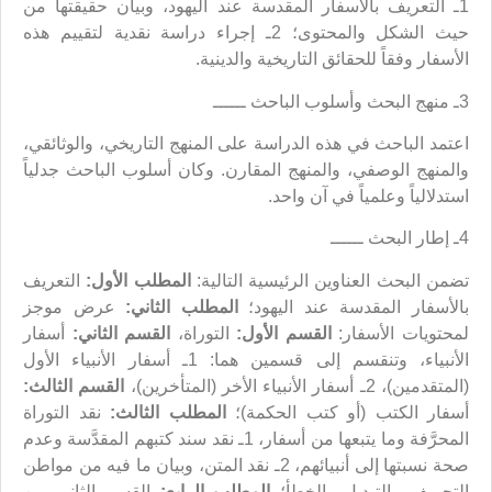
1ـ التعريف بالأسفار المقدسة عند اليهود، وبيان حقيقتها من
حيث الشكل والمحتوى؛ 2ـ إجراء دراسة نقدية لتقييم هذه
الأسفار وفقاً للحقائق التاريخية والدينية.
3ـ منهج البحث وأسلوب الباحث ــــــ
اعتمد الباحث في هذه الدراسة على المنهج التاريخي، والوثائقي،
والمنهج الوصفي، والمنهج المقارن. وكان أسلوب الباحث جدلياً
استدلالياً وعلمياً في آن واحد.
4ـ إطار البحث ــــــ
تضمن البحث العناوين الرئيسية التالية:
المطلب الأول:
التعريف
بالأسفار المقدسة عند اليهود؛
المطلب الثاني:
عرض موجز
لمحتويات الأسفار:
القسم الأول:
التوراة،
القسم الثاني:
أسفار
الأنبياء، وتنقسم إلى قسمين هما: 1ـ أسفار الأنبياء الأول
(المتقدمين)، 2ـ أسفار الأنبياء الأخر (المتأخرين)،
القسم الثالث:
أسفار الكتب (أو كتب الحكمة)؛
المطلب الثالث:
نقد التوراة
المحرَّفة وما يتبعها من أسفار، 1ـ نقد سند كتبهم المقدَّسة وعدم
صحة نسبتها إلى أنبيائهم، 2ـ نقد المتن، وبيان ما فيه من مواطن
التحريف والتبديل والخطأ؛
المطلب الرابع:
القسم الثاني من