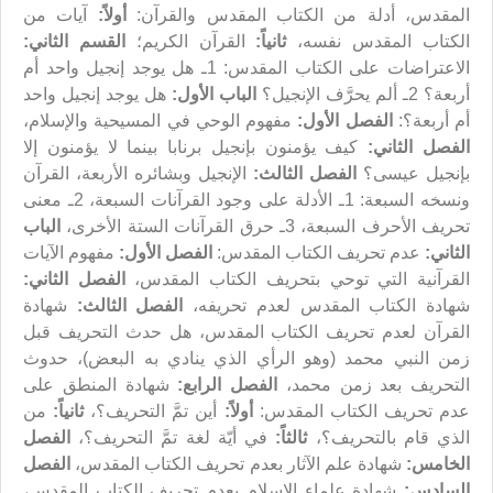
المقدس، أدلة من الكتاب المقدس والقرآن:
أولاً:
آيات من
الكتاب المقدس نفسه،
ثانياً:
القرآن الكريم؛
القسم الثاني:
الاعتراضات على الكتاب المقدس: 1ـ هل يوجد إنجيل واحد أم
أربعة؟ 2ـ ألم يحرَّف الإنجيل؟
الباب الأول:
هل يوجد إنجيل واحد
أم أربعة؟:
الفصل الأول:
مفهوم الوحي في المسيحية والإسلام،
الفصل الثاني:
كيف يؤمنون بإنجيل برنابا بينما لا يؤمنون إلا
بإنجيل عيسى؟
الفصل الثالث:
الإنجيل وبشائره الأربعة، القرآن
ونسخه السبعة: 1ـ الأدلة على وجود القرآنات السبعة، 2ـ معنى
تحريف الأحرف السبعة، 3ـ حرق القرآنات الستة الأخرى،
الباب
الثاني:
عدم تحريف الكتاب المقدس:
الفصل الأول:
مفهوم الآيات
القرآنية التي توحي بتحريف الكتاب المقدس،
الفصل الثاني:
شهادة الكتاب المقدس لعدم تحريفه،
الفصل الثالث:
شهادة
القرآن لعدم تحريف الكتاب المقدس، هل حدث التحريف قبل
زمن النبي محمد (وهو الرأي الذي ينادي به البعض)، حدوث
التحريف بعد زمن محمد،
الفصل الرابع:
شهادة المنطق على
عدم تحريف الكتاب المقدس:
أولاً:
أين تمَّ التحريف؟،
ثانياً:
من
الذي قام بالتحريف؟،
ثالثاً:
في أيّة لغة تمَّ التحريف؟،
الفصل
الخامس:
شهادة علم الآثار بعدم تحريف الكتاب المقدس،
الفصل
السادس:
شهادة علماء الإسلام بعدم تحريف الكتاب المقدس،