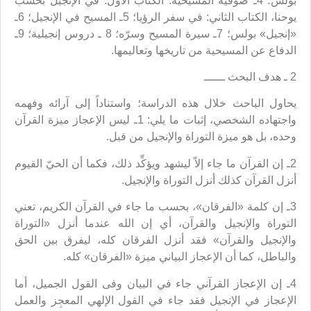
بولس؛ 4ـ صوفية المسيحية: الكتاب الأول: في الإنجيل بحسب
يوحنا، الكتاب الثاني: في سفر الرؤيا؛ 5ـ المسيح في الإنجيل؛ 6ـ
«إنجيل» بولس؛ 7ـ سيرة المسيح وسرّه؛ 8 ـ دروس إنجيلية؛ 9ـ
الدفاع عن المسيحية من تاريخها وتعاليمها.
2 ـ هدف البحث ــــــ
يحاول الباحث خلال هذه الدراسة؛ واستناداً إلى آرائه وفهمه
واجتهاده الشخصي، إثبات ما يلي: 1ـ ليس الإعجاز ميزة القرآن
وحده، بل هو ميزة التوراة والإنجيل من قبل.
2ـ إن القرآن ما جاء إلاّ ليشهد ويؤكِّد ذلك، فكما أن الحيّ القيوم
أنزل القرآن كذلك أنزل التوراة والإنجيل.
3ـ إن كلمة «الفرقان»، بحسب ما جاء في القرآن الكريم، تعني
التوراة والإنجيل والقرآن، أي إن الله عندما أنزل «التوراة
والإنجيل والقرآن» فقد أنزل الفرقان كله، ليفرق بين الحق
والباطل، كما أن الإعجاز البياني ميزة «الفرقان» كله.
4ـ إن الإعجاز القرآني جاء في البيان وفى القول الجميل، أما
الإعجاز في الإنجيل فقد جاء في القول الإلهي المعجِز والعمل