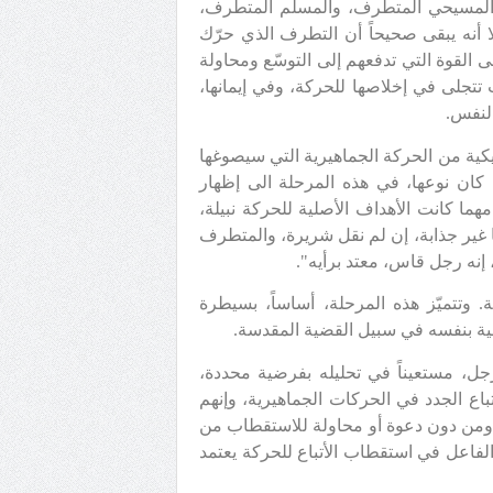
ن المسيحي المتطرف، والمسلم المتطرف،
أنه يبقى صحيحاً أن التطرف الذي حرّك
القوة التي تدفعهم إلى التوسّع ومحاولة
تتجلى في إخلاصها للحركة، وفي إيمانها،
النفس.
ميكية من الحركة الجماهيرية التي سيصوغها
كان نوعها، في هذه المرحلة الى إظهار
هما كانت الأهداف الأصلية للحركة نبيلة،
نا غير جذابة، إن لم نقل شريرة، والمتطرف
 إنه رجل قاس، معتد برأيه".
. وتتميّز هذه المرحلة، أساساً، بسيطرة
ة بنفسه في سبيل القضية المقدسة.
رجل، مستعيناً في تحليله بفرضية محددة،
تباع الجدد في الحركات الجماهيرية، وإنهم
، ومن دون دعوة أو محاولة للاستقطاب من
فاعل في استقطاب الأتباع للحركة يعتمد