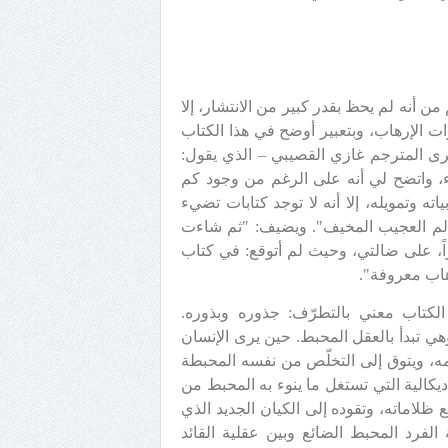
أنه لم يحظ بقدر كبير من الانتشار، إلا
ات الإرهاب، وبتعبير أوضح في هذا الكتاب
 يرى المترجم غازي القصيبي – الذي يقول:
، واتضح لي أنه على الرغم من وجود كم
ته وتمويله، إلا أنه لا توجد كتابات تضيء
عالم العجيب المخيف". ويضيف: "ثم شاءت
ً، على ضالتي، وحيث لم أتوقع: في كتاب
هاب معروفة".
الكتاب معني بالتطرّف: جذوره وبذوره.
ي تبدأ بالعقل المحبط. حين يرى الإنسان
ه، ويتوق إلى التخلّص من نفسه المحبطة
يكالية التي تستغل ما ينوء به المحبط من
لاماته، وتقوده إلى الكيان الجديد الذي
الفرد المحبط الضائع وبين عقلية القائد