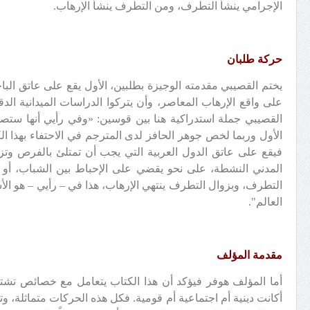
الإجرامي ينشأ التطرف، ومن التطرف ينشأ الإرهاب.
حركة طلبان
يختم القصيبي مقدمته الوجيزة بطلبين، الأول يقع على عاتق البا
على واقع الإرهاب المعاصر، وأن يتركوا الدراسات الميدانية الد
القصيبي جملة استدراكية هنا بين قوسين: «وفي رأيي أنها ستصد
الأول وربما لخص جوهر الحافز لدى المترجم في الاحتفاء بهذا الك
فيقع على عاتق الدول العربية التي يجب أن تمتلئ بالفرص وتز
المدني النشطة، على نحو يقضي على الإحباط بين الشباب، أو ع
التطرف، وبزوال التطرف ينتهي الإرهاب، هذا في – رأيي – هو ا
العالم".
مقدمة المؤلف
أما المؤلف هوفر فيؤكد أن هذا الكتاب يتعامل مع خصائص تشتر
أكانت دينية أم اجتماعية أم قومية. فكل هذه الحركات متماثلة، 