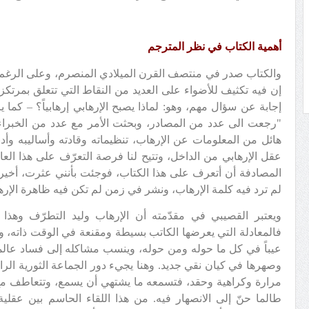
أهمية الكتاب في نظر المترجم
والكتاب صدر في منتصف القرن الميلادي المنصرم، وعلى الرغم من 
إن فيه تكثيف للأضواء على العديد من النقاط التي تتعلق بمرتكز
إجابة عن سؤال مهم، وهو: لماذا يصبح الإرهابي إرهابياً؟ – كما
"رجعت الى عدد من المصادر، وبحثت الأمر مع عدد من الخبراء
هائل من المعلومات عن الإرهاب، تنظيماته وقادته وأساليبه وأدبيا
عقل الإرهابي من الداخل، وتتيح لنا فرصة التعرّف على هذا ال
المصادفة أن أتعرف على هذا الكتاب، فوجئت بأنني عثرت، أخيرا
لم ترد فيه كلمة الإرهاب، ونشر في زمن لم تكن فيه ظاهرة الإر
ويعتبر القصيبي في مقدّمته أن الإرهاب وليد التطرّف وهذا 
فالمعادلة التي يعرضها الكاتب بسيطة ومقنعة في الوقت ذاته، وه
عيباً في كل ما حوله ومن حوله، وينسب مشاكله إلى فساد عالم
وصهرها في كيان نقي جديد. وهنا يجيء دور الجماعة الثورية الراد
مرارة وكراهية وحقد، فتسمعه ما يشتهي أن يسمع، وتتعاطف مع ظ
طالما حنّ إلى الانصهار فيه. من هذا اللقاء الحاسم بين عقلية 