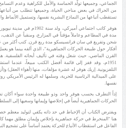
الجماعي، وجميعها تولّد الحماسة والأمل للكراهية وعدم التسام
من الحراك في بعض مناحي الحياة، وجميعها تتطلب من أتباعها ا
تستقطب أتباعها من النماذج البشرية نفسها، وتستميل الأنماط وا
هوفر كاتب اجتماعي أميركي، ولد
مدة في المطاعم وعاملاً مؤقتاً في المزارع، ومنقباً عن الذهب،
شحن وتفريغ في سان فرانسيسكو مدة ربع قرن. كتب أكثر من ع
أفكار حول طبيعة الحركات الجماهيرية"، الذي ألفه بينما هو يع
القرن الماضي، حيث شغل وقته في تأليف أبحاثه الفلسفية. هذا
1951م، وقد قفز إلى قائمة أفضل الكتب مبيعاً، عندما است
التلفزيونية. إريك هوفر له عشرة مؤلفات، منها (أهواء العقل) و(أزم
نفسها.
إذاً التطرف بحسب هوفر واحد وذو طبيعة واحدة سواء أكان تطرفاً د
الحركات الجماهيرية أيضاً في إخلاصها وإيمانها وسعيها إلى السلط
ويفترض الكتاب أن الإحباط في حد ذاته يكفي لتوليد معظم خص
هنا "المنخرط في حركة جماهيرية بإخلاص وإيمان مطلق مهما كا
الفاعل في استقطاب الأتباع للحركة يعتمد أساساً على تشجيع الن