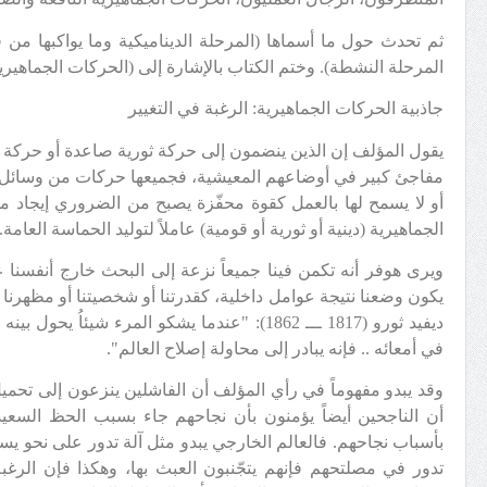
ثم تحدث حول ما أسماها (المرحلة الديناميكية وما يواكبها من
المرحلة النشطة). وختم الكتاب بالإشارة إلى (الحركات الجماهيرية
جاذبية الحركات الجماهيرية: الرغبة في التغيير
يقول المؤلف إن الذين ينضمون إلى حركة ثورية صاعدة أو حركة دي
مفاجئ كبير في أوضاعهم المعيشية، فجميعها حركات من وسائل ال
أو لا يسمح لها بالعمل كقوة محفّزة يصبح من الضروري إيجاد م
الجماهيرية (دينية أو ثورية أو قومية) عاملاً لتوليد الحماسة العامة.
ويرى هوفر أنه تكمن فينا جميعاً نزعة إلى البحث خارج أنفسنا ع
يكون وضعنا نتيجة عوامل داخلية، كقدرتنا أو شخصيتنا أو مظهرنا
ديفيد ثورو (1817 ـــ 1862): "عندما يشكو المرء شيئا
في أمعائه .. فإنه يبادر إلى محاولة إصلاح العالم".
وقد يبدو مفهوماً في رأي المؤلف أن الفاشلين ينزعون إلى تحميل
أن الناجحين أيضاً يؤمنون بأن نجاحهم جاء بسبب الحظ السعيد
بأسباب نجاحهم. فالعالم الخارجي يبدو مثل آلة تدور على نحو يس
تدور في مصلتحهم فإنهم يتجّنبون العبث بها، وهكذا فإن الرغبة