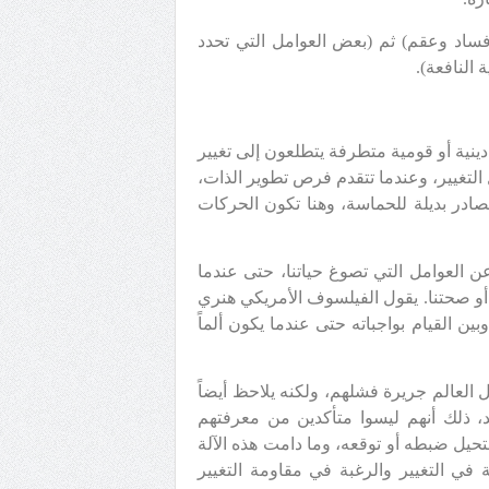
 فساد وعقم) ثم (بعض العوامل التي تحدد
 النافعة).
نية أو قومية متطرفة يتطلعون إلى تغيير
تغيير، وعندما تتقدم فرص تطوير الذات،
صادر بديلة للحماسة، وهنا تكون الحركات
ن العوامل التي تصوغ حياتنا، حتى عندما
 أو صحتنا. يقول الفيلسوف الأمريكي هنري
ُ يحول بينه وبين القيام بواجباته حتى عندما يكون ألماً
 العالم جريرة فشلهم، ولكنه يلاحظ أيضاً
، ذلك أنهم ليسوا متأكدين من معرفتهم
تحيل ضبطه أو توقعه، وما دامت هذه الآلة
 في التغيير والرغبة في مقاومة التغيير