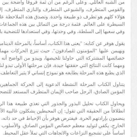
من الشبه العائلي. وعلى الرغم من أن ثمة فروقاً واضحة بي
والقومي المتطرف، والشيوعي المتطرف والنازي المتطرف، إلا 
هؤلاء كلهم هو تطرف ذو طبيعة واحدة. وتصدق هذه الملاحظة على 
السيطرة على العالم. فثمة درجة من التماثل بين هذه الجماعات 
وفي سعيها إلى السلطة، وفي وحدتها، وفي استعدادها للتضحية ب
يقول هوفر عن كتابه: "يعنى هذا الكتاب، أساساً، بالمرحلة الدينا
ويهيمن عليها "المؤمنون الصادقون". حيث تنزع الحركات مهما 
خصائصها المشتركة التي حاولنا تلخيصها، ويبدو من الواضح أنه م
ومهما كانت النتائج التي حققتها جيدة، فإن مرحلتها الأولى تبدو ل
الذي يطبع هذه المرحلة بطابعه هو نموذج إنساني لا يثير التعاطف،
يتناول الكتاب المرحلة النشطة الدعوية إلى الحركة الجماهيرية
المؤمن الصادق، الرجل صاحب الإيمان المتطرف المستعد للتضحي
ويحاول الكتاب تحليل البذور والجذور التي تغذي طبيعة هذا ال
انطلاقاً من الحقيقة التي تقول: إن المحبطين يشكلون غالبية الأ
ينضمون بإرادتهم الحرة. فيفترض هوفر بأن الإحباط في حد ذاته
الخارج، يكفي لتوليد معظم خصائص المؤمن الصادق. والأسلوب ال
أساساً على تشجيع النزاعات والاتجاهات التي تملأ عقل المحبط.