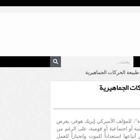
ل طبيعة الحركات الجماهيرية
ركات الجماهيرية
"، للمؤلف الأميركي إيريك هوفر، يعرض
ية أو اجتماعية أو قومية، على الرغم من
تباعها استعداداً للموت وانحيازاً للعمل