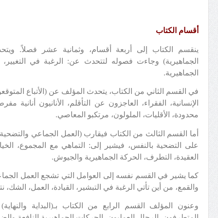
أقسام الكتاب
ينقسم الكتاب إلى أربعة أقسام، وثمانية عشر فصلاً. ويت
الجماهيرية) وجاءت فصوله لتتحدث عن: الرغبة في التغيير، ال
الجماهيرية.
في القسم الثاني من الكتاب، يتحدث المؤلف عن (الأتباع المتوقع
الإنسانية، الفقراء، العاجزون عن التأقلم، الأنانيون أنانية م
محدودة، الأقليات، الملولون، مرتكبو المعاصي.
أما القسم الثالث من الكتاب فيقارب (العمل الجماعي والتضحية
على التضحية بالنفس، فيشير إلى: التماهي مع المجموع، الخيال
العقيدة، التطرف، الحركة الجماهيرية والجيوش.
كما يشير في القسم نفسه إلى العوامل التي تشجع العمل الجماعي،
والقمع، من أين تأتي الرغبة في التبشير، القيادة، العمل، الشك، نت
وعنون المؤلف القسم الرابع من الكتاب بـ(البداية والنهاي
المتطرفون، الرجال العمليون، الحركات الجماهيرية النافعة والضا