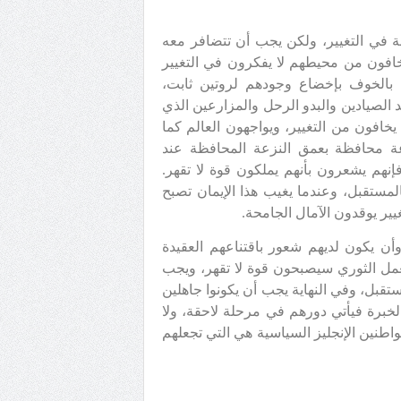
ة في التغيير، ولكن يجب أن تتضافر معه
خافون من محيطهم لا يفكرون في التغيير
 بالخوف بإخضاع وجودهم لروتين ثابت،
 الصيادين والبدو الرحل والمزارعين الذي
يخافون من التغيير، ويواجهون العالم كما
ة محافظة بعمق النزعة المحافظة عند
إنهم يشعرون بأنهم يملكون قوة لا تقهر.
بالمستقبل، وعندما يغيب هذا الإيمان تصبح
يير يوقدون الآمال الجامحة.
وأن يكون لديهم شعور باقتناعهم العقيدة
لعمل الثوري سيصبحون قوة لا تقهر، ويجب
تقبل، وفي النهاية يجب أن يكونوا جاهلين
الخبرة فيأتي دورهم في مرحلة لاحقة، ولا
واطنين الإنجليز السياسية هي التي تجعلهم