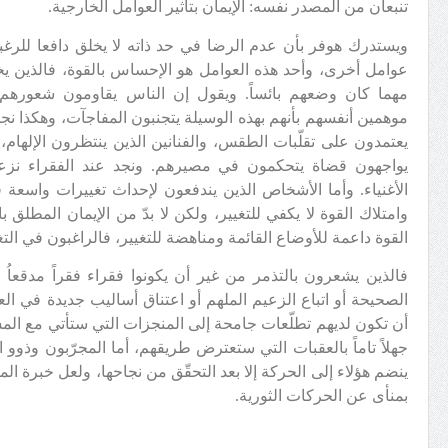
تنبعان من المصدر نفسه: الإيمان بتأثير العوامل الخارجية.
ويستدرك هوفر بأن عدم الرضا في حد ذاته لا يخلق دافعا للرغب
عوامل أخرى، وأحد هذه العوامل هو الإحساس بالقوة، فالذين ي
مهما كان وضعهم بائساً. ويقول إن الناس يقاومون شعورهم
موهمين أنفسهم بأنهم بهذه الوسيلة يتجنبون المفاجآت، وهكذا نجد
يعتمدون على تقلّبات الطقس، والفنانين الذين ينتظرون الإلهام، 
يواجهون قضاة يتحكمون في مصيرهم. ونجد عند الفقراء نزع
الأغنياء. وأما الأشخاص الذين يندفعون لإحداث تغييرات واسعة ف
وامتلاك القوة لا يكفي للتغيير، ولكن لا بدّ من الإيمان المطلق 
القوة داعمة للأوضاع القائمة ومناهضة للتغيير، فالراغبون في التغ
فالذين يشعرون بالتذمر من غير أن يكونوا فقراء فقراً مدقعاُ 
الصحيحة أو اتباع الزعيم الملهم أو اعتناق أساليب جديدة في ا
أن تكون لديهم تطلّعات جامحة إلى المنجزات التي ستأتي مع المس
جهلاً تاماً بالعقبات التي ستعترض طريقهم، أما المجرّبون وذوو 
ينضم هؤلاء إلى الحركة إلا بعد التحقّق من نجاحها، ولعل خبرة الم
بمنأى عن الحركات الثورية.