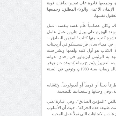
ح، وجميعها قادرة على تفجير طاقات قوية
لإيمان الأعمى والولاء المطلق، وجميعها
لعقول نفسها.
 سنة 1902م في مدينة نيويورك. وكان عصامياً علّم نفسه بنفسه، عمل
 وبعد الهجوم على بيرل هاربور عمل عامل
شرة كتب، منها كتاب "المؤمن الصادق…
مل في ميناء سان فرانسيسكو في أربعينات
 الكتاب هو أول كتبه وأهمها ونشر سنة
شهد به الرئيس ايزنهاور في إحدى ندواته
ة التغيير) و(مزاج زماننا)،. وقد حاز هوفر
على الميدالية الرئاسية للحرية، وسلمها له الرئيس الأمريكي رونالد ريغان، سنة 1983م، وتوفي في السنة
ينياً أو قومياً أو أيديولوجياً، وتتشابه
ة، وفي وحدتها واستعدادها للتضحية.
ائص "المؤمن الصادق"، وهي عبارة تعني
نت طبيعة هذه الحركة"، حيث أن الأسلوب
زعات والاتجاهات التي تملأ عقل المحبط.