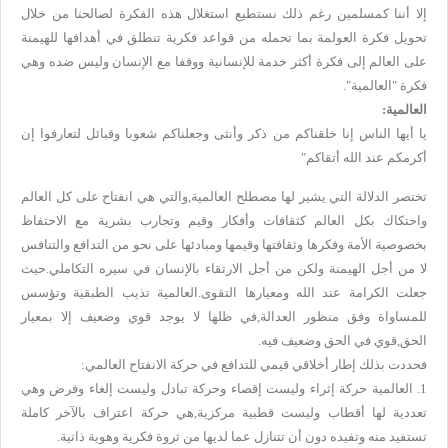
إلا أننا كمسلمين رغم ذلك نستطيع استغلال هذه الفكرة لصالحنا من خلال
تحويل فكرة العولمة بما تحمله من قواعد فكرية تنطلق في أهدافها للهيمنة
على العالم إلى فكرة أكثر خدمة للإنسانية ووقفا مع الإنسان وليس ضده وهي
فكرة "العالمية".
العالمية:
يا أيها الناس إنا خلقناكم من ذكر وأنثى وجعلناكم شعوبا وقبائل لتعارفوا إن
أكرمكم عند الله أتقاكم"
تختصر الدلالة التي يشير لها مصطلح العالمية,والتي هي انفتاح على كل العالم
واحتكاك بكل العالم كثقافات وأفكار وقيم وتجارب بشرية مع الاحتفاظ
بخصوصية الأمة وفكرها وثقافتها وقيمها ومبادئها على نحو من التدافع والتنافس
لا من أجل الهيمنة ولكن من أجل الارتقاء بالإنسان في سيره التكاملي.حيث
جعلت الكرامة عند الله ومعيارها التقوى.العالمية تذيب الطبقية وتؤسس
للمساواة وفق منظور العدالة,في ظلها لا يوجد قوي وضعيف إلا بمعيار
الحق,قوي في الحق وضعيف فيه.
فحددت بذلك إطار أخلاقي قيمي للتدافع في حركة الانفتاح العالمي:
1. العالمية حركة إثراء وليست إقصاء وحركة تبادل وليست إلغاء وفرض وهي
تعددية لها أقطاب وليست قطبية مركزية,هي حركة اعتراف بالآخر كاملة
تستفيد منه وتفيده دون أن تتنازل عما لديها من ثروة فكرية وهوية ذاتية.