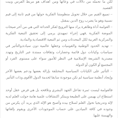
لكن ما تحمله من دلالات في وعائها ومن أهداف هو مربط الفرس وبيت
القصيد.
– تمييع القيم من خلال تحويل منظومتنا الفكرية حولها من قيم ثابتة إلى قيم
نسبية وهو ما يضرب روح الدين بمقتل.
– العولمة أداة وظاهرة يراد منها الترويج لفكر الحداثة التي هي من آخر صيحات
الموضة الفكرية ,فهي إجراء تمهيدي يرمي إلى تحقيق التبعية الفكرية
والمركزية الغربية لكل المحدثات ومن ثم التبعية الاقتصادية والمادية.
– تهديد الحدود الوطنية والقوميات وجعلها عالمية دون سيادة,والتأثير في
سياسات وكيانات دول قائمة وحضارات وثقافات ممتدة عبر التاريخ وتهدد
مصدرية الشريعة الإسلامية في النظر للأمور سواء على مستوى الفرد أو
المجتمع أو الكون أو الدولة.
– التأثير على الكيانات السياسية المختلفة بإزالة بعضها ودعم بعضها الآخر
وإيجاد أنظمة سياسية لم تكن موجودة سابقا لخدمة الدول الأقوى وذات التأثير.
فالعولمة ليست ثمرة تفاعل الجهد البشري وتلاقحه بل هي فرض عقل أوحد
استطاع ان يهيمن على الطبيعة ويبتكر اكتشافات علمية هامة حولت العلم لديه
لإله وتدريجيا تحول العلم لسلاح بيده وأصبح هو الإله الذي يريد أن يكرس من
وجوده في كافة الميادين على حساب الموجودات الأخرى ويقوم بإلغائها
والهيمنة عليها.