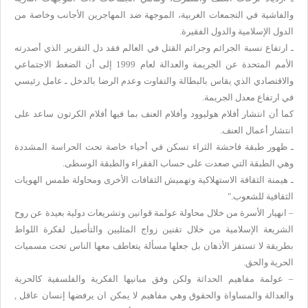
والفاشية في التجمعات الغربية، الموجهة ضد المهاجرين الأجانب وخاصة من
الدول الإسلامية والدول الفقيرة.
ـ ارتفاع نسبة الجرائم وجرائم القتل في العالم فقد دل التقرير الذي أصدرته
الأمم المتحدة عن الجريمة والعدالة لعام 1999 إلى أن الضغط الاجتماعي
والاقتصادي الذي يقاس بالبطالة والتفاوت وعدم الرضا بالدخل ـ عامل رئيسي
في ارتفاع معدل الجريمة.
كما أن انتشار أفلام هوليوود وأفلام العنف بما فيها أفلام الكرتون ساعد على
انتشار أعمال العنف.
ـ ظهور طبقة فاحشة الثراء تسكن في أحياء خاصة تحت الحراسة المشددة
وهي الطبقة التي صعدت على حساب الفقراء والطبقة الوسطى.
ـ هيمنة الثقافة الاستهلاكية وتهميش الثقافات الأخرى ومحاولة طمس الهويات
الثقافية للشعوب."
– انهيار الأسرة من خلال محاولة عولمة قوانين وتشريعات دولية بعيدة عن روح
الشريعة الإسلامية من خلال تقنين زواج المثليين والتأصيل لفكرة اللواط
بطريقة لا تستفز الأذهان بل جعلها مسألة يتعاطف معها الناس تحت مسميات
الحرية والحق.
– عولمة مفاهيم الحداثة ولكن وفق مبانيها الفكرية والفلسفية كالحرية
والعدالة والمساواة والحقوق وهي مفاهيم لا يمكن ان يرفضها إنسان عاقل ,