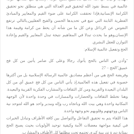
عالمية في بسط نفوذ الله لتحقيق قيم العدالة التي هي منطلق نحو تحقيق
الكرامة الإنسانية,فإذا تحققت الكرامة على ضوء القيم والمعايير والمبادئ
الفطرية الثابتة التي تتبع في تحديدها الحسن والقبح العقليين,بالتالي ترتفع
النفوس عن الرذائل وعن كل ما من شأنه أن يحط من كرامة وقيمة هذا
الإنسان,وهو ما يحدث تبدلا في المفاهيم نتيجة تبدل المعايير والقيم وإعادة
التوازن للعقل البشري.
الحج وتفعيل عالمية الإسلام:
"وأذن في الناس بالحج يأتوك رجالا وعلى كل ضامر يأتين من كل فج
عميق"الحج – 27
وفريضة الحج هي من أعظم مصاديق عالمية الرسالة الإسلامية بل من أكثرها
خصوبة في تفعيل هذه العالمية,إذ يأتي الناس من كل فج عميق أي من كل
البلدان البعيدة والقريبة ومن كل الثقافات والمشارب الفكرية القريبة والبعيدة.
وهنا تختلط الثقافات والحضارات والمسارات في وحدة واحدة لأن الوجهة
المكانية واحدة وهي بيت الله وباتجاه رب وإله ومدبر واحد هو الله لتتوحد نية
الناس ووجهتهم وقلوبهم نحو وجهة واحدة.
هذا اللقاء يتم به تحقيق التفاعل والتواصل بين كافة الأطراف وتبادل الخبرات
في كيفية مواجهة معضلات الأمة وكيفية توحيد الأولويات بحيث يصبح الحج
بمثابة دورة تدريبية كبرى تجتمع تحت مظلتها كل الأطياف والمشارب.