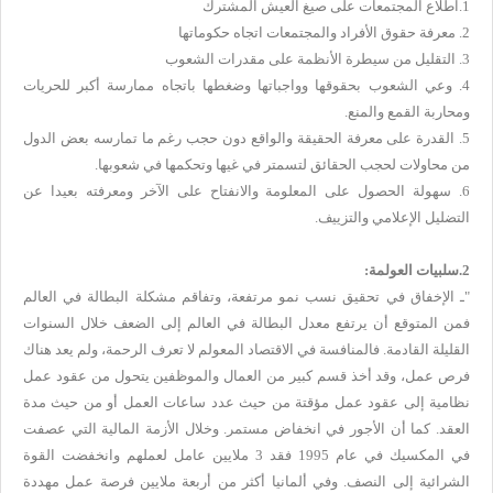
1.اطلاع المجتمعات على صيغ العيش المشترك
2. معرفة حقوق الأفراد والمجتمعات اتجاه حكوماتها
3. التقليل من سيطرة الأنظمة على مقدرات الشعوب
4. وعي الشعوب بحقوقها وواجباتها وضغطها باتجاه ممارسة أكبر للحريات
ومحاربة القمع والمنع.
5. القدرة على معرفة الحقيقة والواقع دون حجب رغم ما تمارسه بعض الدول
من محاولات لحجب الحقائق لتسمتر في غيها وتحكمها في شعوبها.
6. سهولة الحصول على المعلومة والانفتاح على الآخر ومعرفته بعيدا عن
التضليل الإعلامي والتزييف.
2.سلبيات العولمة:
"ـ الإخفاق في تحقيق نسب نمو مرتفعة، وتفاقم مشكلة البطالة في العالم
فمن المتوقع أن يرتفع معدل البطالة في العالم إلى الضعف خلال السنوات
القليلة القادمة. فالمنافسة في الاقتصاد المعولم لا تعرف الرحمة، ولم يعد هناك
فرص عمل، وقد أخذ قسم كبير من العمال والموظفين يتحول من عقود عمل
نظامية إلى عقود عمل مؤقتة من حيث عدد ساعات العمل أو من حيث مدة
العقد. كما أن الأجور في انخفاض مستمر. وخلال الأزمة المالية التي عصفت
في المكسيك في عام 1995 فقد 3 ملايين عامل لعملهم وانخفضت القوة
الشرائية إلى النصف. وفي ألمانيا أكثر من أربعة ملايين فرصة عمل مهددة