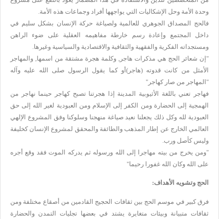
وحدة الأمة وحل الإشكاليات التي يواجهها أفراد وجماعات هذه الأمة.
فالحج المصداق الجوهري للعالمية ولصياغة حركة الإنسان بشكل سليم في
داخل المجتمع وإعادة رسم خارطة مفاهيمه العقلية على ضوء الراهن
ومستجداته الفكرية والفقهية والثقافية والاقتصادية والسياسية وغيرها.
"إن شعائر الحج هي مذكرات هاجر, وكلمة هجرة مشتقة من اسمها, والمهاجر
الأمثل من كانت قدوته (هاجر)أو كما يقول الرسول صلى الله عليه وآله
"المهاجر من صار كهاجر"
فهاجر تعني باللغة الأثيوبية المدينة إذا هجرتنا تصبح كهاجر حينما نهاجر من
الهمجية إلى الحضارة ومن الكفر إلى الإسلام ومن العبودية لغير الله إلى حق
العبودية لله وكل ذلك يجعلنا نعيد صياغة منهجنا وسلوكنا وفق المشروع الإلهي
العالمي الخارج عن إطار المذهب والطائفة والمحقق لمشروع الإنسان كخليفة
وليس كأصل ورب.
"ومن يخرج من بيته مهاجرا إلى الله ورسوله ثم يدركه الموت فقد وقع أجره
على الله وكان الله غفورا رحيما"
الحج وتشويه الأهداف:
فرق كبير في موسم الحج بين ثقافات الحجيج القادمين من أصقاع مختلفة ومن
ثقافات متبيانة وبيئات متغايرة يشتد في بعضها تجليات التمدن والحضارة