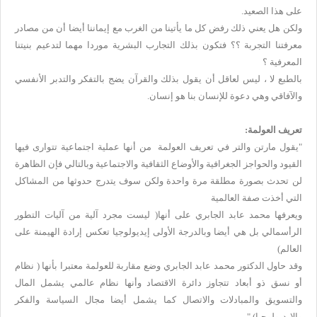
على هذا الصعيد.
ولكن هل يعني ذلك رفض كل ما يأتينا من الغرب مع إيماننا أيضا أن من مصادر
معرفتنا التجربة ؟؟ فتكون بذلك التجارب البشرية موردا مهما لتدعيم بنيتنا
المعرفية ؟
بالطبع لا ، ليس لعاقل أن يقول بذلك والقرآن يضج بالتفكر والتدبر الأنفسي
والآفاقي وهي دعوة للإنسان بنا هو إنسان.
تعريف العولمة:
"يقول مارتن والتر في تعريف العولمة من أنها عملية اجتماعية تتوارى فيها
القيود والحواجز الجغرافية والأوضاع الثقافية والاجتماعية وبالتالي فإن الظاهرة
لن تحدث بصورة مطلقة مرة واحدة ولكن سوف يتدرج حدوثها من المشاكل
التي أخذت صفة العالمية
ويعرفها محمد عابد الجابري على أنها( ليست مجرد آلية من آليات التطور
الرأسمالي بل هي أيضا وبالدرجة الأولى إيديولوجيا تعكس إرادة الهيمنة على
العالم)
وقد حاول الدكتور محمد عابد الجابري وضع مقاربة للعولمة معتبرا بأنها ( نظام
أو نسق ذو أبعاد تتجاوز دائرة الاقتصاد وأنها نظام عالمي يشمل المال
والتسويق والمبادلات والاتصال كما يشمل أيضا مجال السياسة والفكر
والإيديولوجيا)."