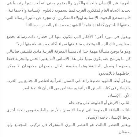
الغربية عن الإنسان والحياة والكون والمجتمع وحتى أنه لعب دورا رئيسيا في
تحديد الاتجاه العام لمفكري الغرب فيما يسمونه بالعلوم الإنسانية والاجتماعية .
فلم تستطع البحوث الإنسانية لهؤلاء المفكرين أن تتجرد عن تأثير الرسالة التي
يعتنقها الباحثون كقاعدة عامة" الشهيد محمد باقر الصدر – رسالتنا
ويقول في مورد أخر " الأفكار التي تتكون منها كل حضارة ذات رسالة تخضع
لمقاييس تلك الرسالة وتتجنب مناقضتها سواء أكانت مستنبطة منها أم لا"
وهو ما يوضح مسألة مهمة جدا ان منشأ المعرفة الغربية مادي فلسفي فبالتالي
كل ما يترشح عنه يكون مبنيا على هذا الأساس لأنه يعتبر الحس والتجربة فقط
مصدره للوصول للحقيقة وهما بطبيعة الحال مصدران محدودان لا يمكن
إحاطتهما باللامحدود.
ويذكر أيضا الشهيد تصنيفا رائعا في السنن القرآنية لعناصر المجتمع بين الغرب
والإسلام في كتابه السنن القرآنية ويستخلص من القرآن ثلاث عناصر
الأول: الإنسان
الثاني : الأرض أو الطبيعة على وجه عام
الثالث العلاقة المعنوية التي تربط الإنسان بالأرض والطبيعة ومن ناحية أخرى
تربط الإنسان بأخيه الإنسان
ويعتبر العنصر الثالث هو العنصر المرن المتحرك في تركيب المجتمع ولها
صيغتان