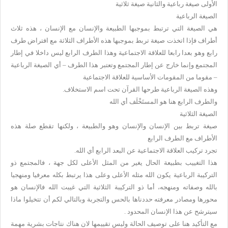
الأولى صيغة رباعية والثانية صيغة ثلاثية
الصيغة الرباعية
هي الصيغة التي ترتبط بموجبها الطبيعة والإنسان مع الإنسان ، هذه ثلاث
أطراف فإذا اتخذت صيغة تربط بموجبها هذه الأطراف الثلاثة مع افتراض طرف
رابع وهو بعدا رابعا للعلاقة الاجتماعية وهذا الطرف الرابع ليس داخلا في إطار
المجتمع وإنما خارج عن إطار المجتمع وتعتبر هذا الطرف – أي الصيغة الرباعية
– مقوما من المقومات الأساسية للعلاقة الاجتماعية
وهذه الصيغة الرباعية طرحها القرآن تحت اسم الاستخلاف.
والطرف الرابع هنا هو المستَخْلَف أي الله
الصيغة الثلاثية
صيغة تربط بين الإنسان والإنسان وهو والطبيعة ، ولكنها تقطع صلة هذه
الأطراف مع الطرف الرابع
تجرد تركيب العلاقة الاجتماعية عن البعد الرابع أي الله.
هذا التغييب بطبيعة الحال يغير من المثل الأعلى لكل جهة ، فالمجتمع ذو
التركيبة الرباعية يكون الله مثله الأعلى وعلى هذا يرتبط بكله معرفيا ومنهجيا
بالله وصفاته ومنهجه، أما ذو التركيبة الثلاثية التي غيبت الله فالإنسان هو
محورها ومصادر معرفته حددناها بالحس والتجربة وبالتالي لكم أن تتخيلوا ماذا
سيترشح عن هذا الإنسان المحدود .
مع التأكيد هنا على توصيف الحالة وليس تقييمها لان هناك نتاجات بشرية مهمة