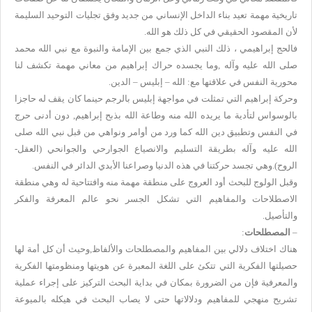
تاريخية مهمة تعيد بناء الداخل الإنساني من جديد وفق تجليات التوحيد السليمة
لأن المقصود الحقيقي في كل ذلك هو الله.
فالحج إبراهيمي ، ذلك النبي الذي جمع بين الإمامة والنبوة مع نبي الله محمد
صلى الله عليه وآله ,وما يجسده حراك إبراهيم من معاني مهمة تكشف لنا
محورية النفس في علاقتها مع: الله – إبليس – الدين.
وحركة إبراهيم التي تمثلت في مواجهة إبليس بالرجم حينما كان يقف له حاجزا
بالوسواس لتأدية ما يريده الله منه وطاعة الله بذبح إبراهيم, دون أدنى حرج
في النفس وتطبيق دين الله كما ورد من أوامر ونواهي من قبل نبي الله صلى
الله عليه وآله بطريقة التسليم والانصياع الجوارحي والجوانحي (العقل-
الروح).وهي تجسد حركتنا في هذه الدنيا وصراعنا الأبدي الدائر في النفس.
وقبل الولوج للبحث أود العروج على منطقة مهمة منه وافتتاحية له وهي منطقة
الاصطلاحات والمفاهيم التي تشكل الجسر نحو عالم المعرفة والفكر
والتأصيل.
–
المصطلحات
:
هناك اختلاف دلالي بين المفاهيم والمصطلحات والألفاظ,وحيث أن كل أمة لها
حصيلتها الفكرية التي تتكئ على اللغة المعبرة عن هويتها ومنظومتها الفكرية
والمعرفية فإن من الضرورة بمكان في بداية البحث التركيز على إجراء عملية
تشريح منهجي للمفاهيم ودلالاتها حتى لا يصاب البحث في هيكله بالميوعة