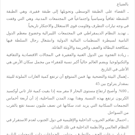
بالضياع.
ـ القضاء على الطبقة الوسطى وتحويلها إلى طبقة فقيرة، وهي الطبقة
النشطة ثقافياً وسياسياً واجتماعياً في المجتمعات المدنية، وهي التي وقفت
في وجه تيارات التطرف وقاومت قوى الاستغلال والاحتكار تاريخياً.
ـ تهديد النظام الديمقراطي في المجتمعات الليبرالية وخضوع معظم الدول
النامية لسيطرة المنظمات المالية الدولية وانشغال رجال السلطة فيها
بمكافحة البطالة والعنف والجريمة والأوبئة القاتلة.
ـ زيادة الفجوة بين الدول الغنية والفقيرة في المجالات الاقتصادية والثقافية
والتكنولوجيا. ويضم العالم حالياً أكبر نسبة للفقراء من مجمل سكان الأرض هي
الأعلى في التاريخ.
ـ إهمال البيئة والتضحية بها. فمن المتوقع أن ترتفع كمية الغازات الملوثة للبيئة
بمقدار يتراوح بين 45
ـ 90%. وأصبح ارتفاع مستوى البحار لا مفر منه إذا بقيت كمية غاز ثاني أوكسيد
الكربون ترتفع بهذه النسبة. وهذا يهدد المدن الساحلية، إذ أن أربعة أخماس
التجمعات السكانية التي يزيد عدد سكانها عن نصف مليون نسمة تقع بالقرب
من السواحل.
ـ احتمال تفاقم الحروب الداخلية والإقليمية في دول الجنوب لعدم الاستقرار في
النظام العالمي والأنظمة الداخلية في تلك البلدان.
ـ ازدياد نزعات العنف والتطرف، وتنامي الجماعات ذات التوجهات النازية