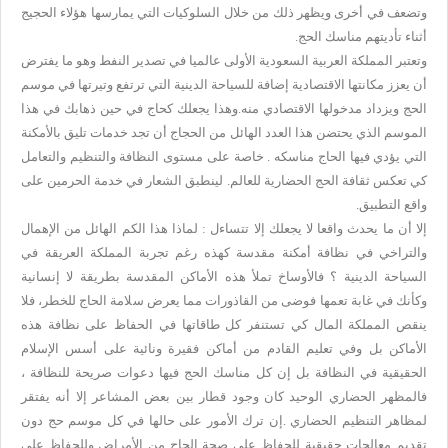
وتضعف في أخرى ويظهر ذلك من خلال السلوكيات التي يمارسها هؤلاء الحجيج
أثناء تأديتهم مناسك الحج.
وتعتبر المملكة العربية السعودية الأولى عالميا في تصدير النفط وهو ما يفترض
أن يعزز مكانتها الاقتصادية إضافة للسياحة الدينية التي ترتفع وتيرتها في موسم
الحج ويزداد مدخولها الاقتصادي منه.وهذا يجعلك كحاج في حين ذهابك في هذا
الموسم الذي يحتضن هذا العدد الهائل من الحجاج أن تجد خدمات تليق بالأمكنة
التي يؤدي فيها الحاج مناسكه . خاصة على مستوى النظافة والتنظيم والتعامل
كي تعكس ثقافة الحج الحضارية للعالم. لينطبق الشعار في خدمة الحرمين على
واقع التطبيق.
إلا أن ما يحدث واقعا لا يجعلك إلا تتساءل : لماذا هذا الكم الهائل من الإهمال
والتراخي في نظافة أمكنة مقدسة كهذه رغم تجربة المملكة العريقة في
السياحة الدينية ؟ فالأوساخ تملأ هذه الأماكن المقدسة بطريقة لا إنسانية
وكأنك في غابة تعمها فوضى من القاذورات مما يعرض سلامة الحاج للخطر، فلا
ينقص المملكة المال كي تستنفر كل طاقاتها في الحفاظ على نظافة هذه
الأماكن بل وفي تعليم القادم من أماكن فقيرة ونائية على أسس الإسلام
الحقيقية في النظافة بل إن كل مناسك الحج فيها دعوات صريحة للنظافة ،
فالمظهر الحضاري الوحيد كان وجود قطار بين بعض المشاعر إلا أنه يفتقر
لمظاهر التنظيم الحضاري .إن ترك الأمور على حالها في كل موسم حج دون
تقديم معالجات حقيقية للحفاظ على صحة الحاج من الأمراض وللحفاظ على