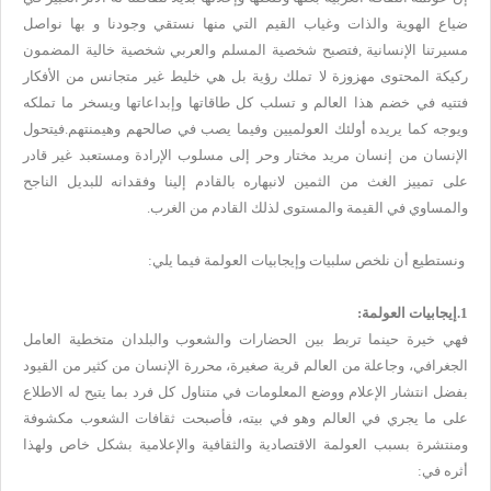
ضياع الهوية والذات وغياب القيم التي منها نستقي وجودنا و بها نواصل
مسيرتنا الإنسانية ,فتصبح شخصية المسلم والعربي شخصية خالية المضمون
ركيكة المحتوى مهزوزة لا تملك رؤية بل هي خليط غير متجانس من الأفكار
فتتيه في خضم هذا العالم و تسلب كل طاقاتها وإبداعاتها ويسخر ما تملكه
ويوجه كما يريده أولئك العولميين وفيما يصب في صالحهم وهيمنتهم.فيتحول
الإنسان من إنسان مريد مختار وحر إلى مسلوب الإرادة ومستعبد غير قادر
على تمييز الغث من الثمين لانبهاره بالقادم إلينا وفقدانه للبديل الناجح
والمساوي في القيمة والمستوى لذلك القادم من الغرب.
ونستطيع أن نلخص سلبيات وإيجابيات العولمة فيما يلي:
1.إيجابيات العولمة:
فهي خيرة حينما تربط بين الحضارات والشعوب والبلدان متخطية العامل
الجغرافي، وجاعلة من العالم قرية صغيرة، محررة الإنسان من كثير من القيود
بفضل انتشار الإعلام ووضع المعلومات في متناول كل فرد بما يتيح له الاطلاع
على ما يجري في العالم وهو في بيته، فأصبحت ثقافات الشعوب مكشوفة
ومنتشرة بسبب العولمة الاقتصادية والثقافية والإعلامية بشكل خاص ولهذا
أثره في: