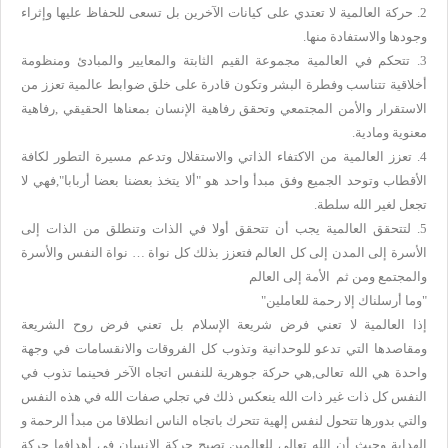
2. حركة العالمية لا تعتدي على كيانات الآخرين بل تسعى للحفاظ عليها وإثراء
وجودها والاستفادة منها.
3. تتحكم في العالمية مجموعة القيم الثابتة والمعايير والمبادئ ومنظومة
أخلاقية تتناسب وفطرة البشر وتكون قادرة على خلق ضوابط عالمية تعزز من
الاستقرار والأمن المجتمعي وتحقق رفاهية الإنسان بمعناها الحقيقي ,رفاهية
معنوية ومادية.
4. تعزز العالمية من الاكتفاء الذاتي والاستقلال وتدعم مسيرة التطور لكافة
الأقطاب وتوحد الجميع وفق مبدأ واحد هو "ألا يتخذ بعضنا بعضا أربابا",فهي لا
تجعل لغير الله سلطة.
5. لتتحقق العالمية يجب أن تتحقق أولا في الذات وتنطلق من الذات إلى
الأسرة إلى المدن إلى كل العالم فتعزز بذلك كل نواة … نواة النفس والأسرة
والمجتمع ومن ثم الأمة إلى العالم
"وما أرسلناك إلا رحمة للعاملين"
إذا العالمية لا تعني فرض شريعة الإسلام بل تعني فرض روح الشريعة
ومقاصدها التي تدعو للوحدانية وتذوب كل الفروقات والانقسامات في وجهة
واحدة هي الله تعالى,هي حركة جوهرية للنفس اتجاه الآخر فحينما تذوب في
النفس كل ذات غير ذات الله ينعكس ذلك في تجلي صفات الله في هذه النفس
والتي بدورها تتحول لنفس إلهية تتحرك باتجاه الناس انطلاقا من مبدأ الرحمة و
الهداية وحيث أن الله تعالى للعالمين تصبح حركة الإنسان في أهدافها حركة