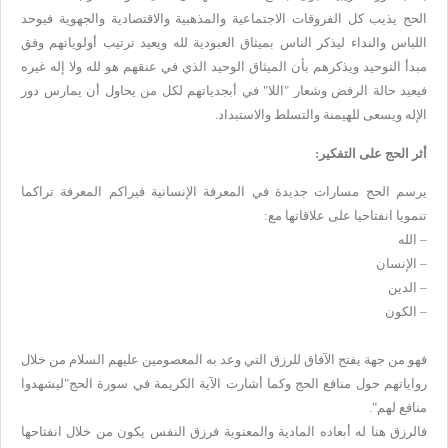
الحج يذيب كل الفروقات الاجتماعية والمذهبية والاقتصادية والجهوية فيوحد
اللباس والنداء ليذكر الناس بميثاق العبودية لله ويعيد ترتيب أولوياتهم وفق
مبدأ التوحيد ويذكرهم بأن الميثاق الوحيد الذي في عنقهم هو لله ولا إله غيره
فيعيد حالة الرفض وشعار "اللا" في أبجدياتهم لكل من يحاول أن يمارس دور
الإله ويسعى للهيمنة والتسلط والاستبداد.
أثر الحج على التفكير:
يرسم الحج مسارات جديدة في المعرفة الإنسانية فيراكم المعرفة تراكما
تنمويا انفتاحيا على علاقاتها مع:
– الله
– الإنسان
– الدين
– الكون
فهو من جهة يفتح الآفاق للرزق التي وعد به المعصومين عليهم السلام من خلال
رواياتهم حول منافع الحج وكما أشارت الآية الكريمة في سورة الحج"ليشهدوا
منافع لهم".
فالرزق هنا له أبعاده المادية والمعنوية فرزق النفس يكون من خلال انفتاحها