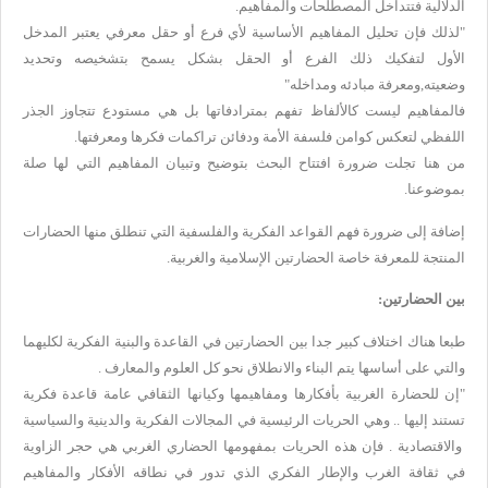
الدلالية فتتداخل المصطلحات والمفاهيم.
"لذلك فإن تحليل المفاهيم الأساسية لأي فرع أو حقل معرفي يعتبر المدخل
الأول لتفكيك ذلك الفرع أو الحقل بشكل يسمح بتشخيصه وتحديد
وضعيته,ومعرفة مبادئه ومداخله"
فالمفاهيم ليست كالألفاظ تفهم بمترادفاتها بل هي مستودع تتجاوز الجذر
اللفظي لتعكس كوامن فلسفة الأمة ودفائن تراكمات فكرها ومعرفتها.
من هنا تجلت ضرورة افتتاح البحث بتوضيح وتبيان المفاهيم التي لها صلة
بموضوعنا.
إضافة إلى ضرورة فهم القواعد الفكرية والفلسفية التي تنطلق منها الحضارات
المنتجة للمعرفة خاصة الحضارتين الإسلامية والغربية.
بين الحضارتين:
طبعا هناك اختلاف كبير جدا بين الحضارتين في القاعدة والبنية الفكرية لكليهما
والتي على أساسها يتم البناء والانطلاق نحو كل العلوم والمعارف .
"إن للحضارة الغربية بأفكارها ومفاهيمها وكيانها الثقافي عامة قاعدة فكرية
تستند إليها .. وهي الحريات الرئيسية في المجالات الفكرية والدينية والسياسية
والاقتصادية . فإن هذه الحريات بمفهومها الحضاري الغربي هي حجر الزاوية
في ثقافة الغرب والإطار الفكري الذي تدور في نطاقه الأفكار والمفاهيم