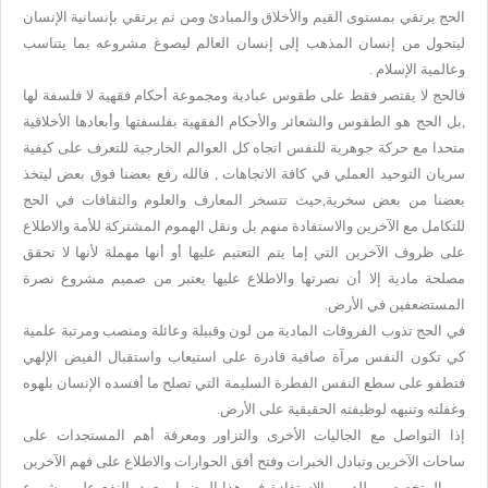
الحج يرتقي بمستوى القيم والأخلاق والمبادئ ومن ثم يرتقي بإنسانية الإنسان
ليتحول من إنسان المذهب إلى إنسان العالم ليصوغ مشروعه بما يتناسب
وعالمية الإسلام .
فالحج لا يقتصر فقط على طقوس عبادية ومجموعة أحكام فقهية لا فلسفة لها
,بل الحج هو الطقوس والشعائر والأحكام الفقهية بفلسفتها وأبعادها الأخلاقية
متحدا مع حركة جوهرية للنفس اتجاه كل العوالم الخارجية للتعرف على كيفية
سريان التوحيد العملي في كافة الاتجاهات , فالله رفع بعضنا فوق بعض ليتخذ
بعضنا من بعض سخرية,حيث تتسخر المعارف والعلوم والثقافات في الحج
للتكامل مع الآخرين والاستفادة منهم بل ونقل الهموم المشتركة للأمة والاطلاع
على ظروف الآخرين التي إما يتم التعتيم عليها أو أنها مهملة لأنها لا تحقق
مصلحة مادية إلا أن نصرتها والاطلاع عليها يعتبر من صميم مشروع نصرة
المستضعفين في الأرض.
في الحج تذوب الفروقات المادية من لون وقبيلة وعائلة ومنصب ومرتبة علمية
كي تكون النفس مرآة صافية قادرة على استيعاب واستقبال الفيض الإلهي
فتطفو على سطع النفس الفطرة السليمة التي تصلح ما أفسده الإنسان بلهوه
وغفلته وتنبهه لوظيفته الحقيقية على الأرض.
إذا التواصل مع الجاليات الأخرى والتزاور ومعرفة أهم المستجدات على
ساحات الآخرين وتبادل الخبرات وفتح أفق الحوارات والاطلاع على فهم الآخرين
من المتخصصين للدين والاستفادة في هذا المضمار يعود بالنفع على مشروع