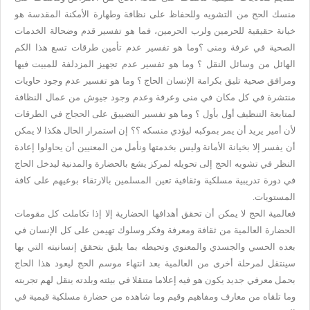
منسك الحج من التشويه وللحفاظ على نظافة وطهارة الأمكنة المقدسة هو
خيانة حقيقية للحرمين ولرب الحرمين، فما هو تفسير قدم وضحالة الخدمات
الصحية في عرفة ومنى ؟وما هو تفسير عدم تأمين طرقات تسع هذا الكم
الهائل من وسائل النقل ؟ وما هو تفسير عدم تجهيز المزدلفة للمبيت فيها
ومرافق صحية تليق بكرامة الإنسان الحاج ؟ وما هو تفسير عدم وجود حاويات
منتشرة في كل مكان في منى وعرفة وعدم وجود جيوش من عمال النظافة
لمتابعة التنظيف أول بأول ؟ وما هو تفسير التضييق على الحجاج في الطرقات
لأن أمير يريد أن يمر بموكبه ليؤدي منسكه ؟؟ إن استمرار الحال هكذا لا يمكن
أن يفسر إلا بخيانة الأمانة وليس بخدمتها ونأمل من المعنيين أن يحاولوا إعادة
النظر في تشويه الحج إلى تحويله لمركز يشع بالحضارة والمدنية ليدخل الحاج
في دورة تدريبية مسلكية وثقافية تعين المسلمين بالارتقاء بوعيهم على كافة
المستويات.
فعالمية الحج لا يمكن أن تحقق أهدافها الحضارية إلا إذا تكاملت كل مقومات
الحضارة العالمية من ثقافة ومعرفة وفكر وسلوك تهيمن على كل الإنسان في
بعده الحسي والجسدي والمعنوي وتحيطه بما يليق بتحقق إنسانيته التي بها
سينتقل لمرحلة أخرى من العالمية بعد انتهاء موسم الحج ليعود هذا الحاج
بحمل معرفي جديد يكون هو فيه إعلاما متنقلا في بيئته وبلدته ينقل لهم تجربته
وما تلقاه من معارف ومفاهيم وقيم وما شاهده من حضارة مسلكية قيمية في