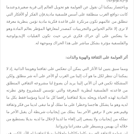
وباختصار يمكننا أن نقول عن العولمة هو تحويل العالم إلى قرية صغيرة,وعندما
كانت دوافع الغرب منطلقة على أسس فلسفية مادية,فإن الفكر أو الأفكار التي
تنطلق من عالمهم تكون مرتكزة على قاعدة فكرية مادية تؤمن بنظرية معرفة
لا ترى إلا عالم الحواس والتجريبيات كمصدر لمعارفها المؤطر بعالم المادة.وهو
ما ينعكس على أي حراك فكري غربي حيث تكون القبليات الإيديولوجية
والفلسفية مؤثرة بشكل مباشر على هذا الحراك وموجهة له.
أثر العولمة على الثقافة والهوية والذات:
ومما سبق يتبين لنا الآثار التي يمكن أن تنعكس على ثقافتنا وهويتنا الذاتية ,إذ لا
يمكننا أن ننظر لكل ما هو آت إلينا من الغرب أو الآخر على أنه شر مطلق ,ولكن
المشكلة تكمن في أن الآتي إلينا يريد أن يصوغ لنا مشروعه الثقافي المنطلق
من قاعدته الفلسفية لنظرية المعرفة والتي تؤسس للمشروع وفق نظرته
المادية لهذه الحياة ,ويحله بديلا لثقافتنا رافضا كل ما لدينا ومؤمنا فقط بكل ما
لديه وهو ما يشكل هاجسا وخطرا على ما نملك أو ما تبقى لدينا من فكر وثقافة
وقيم,نعم نحن لا نرفض الآخر بما يملك من إيجابيات شريطة أن يقبل الآخر ما
نملكه من إيجابيات ولا يسعى إلى إلغاء ما لدينا لإحلال ما لديه بديلا يستطيع من
خلاله أن يهيمن ويسيطر على مقدراتنا وثرواتنا.
إن عولمة الثقافة الغربية بكلها وكلكلها وإحلالها بديلا لثقافتنا له الأثر الكبير في