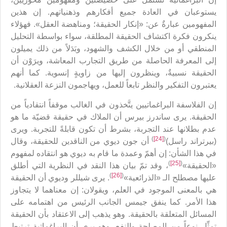
يستوعبان في العادة جميع أفكارهم وذهنياتهم. إن هذين
المفهومين عبارةٌ عن: «إنكار الحقيقة؛ ومناهضة العقل». فهؤلاء
ينكرون فكرة اكتشاف الحقيقة المطلقة، سواء بواسطة التحليل
المنطقي أو من خلال الكشف والشهود، وبَدَلاً من ذلك يميلون
إلى المعرفة الحاصلة من طريق التجارب المعاشة، ويرَوْن أن
الحقيقة نسبيةٌ، وينظرون إليها من زاويةٍ إنسوية. كما أنهم
يعتبرون التفكير والنظر تابعاً للعمل، ويهاجمون النزعة العقلانية.
إن الفلاسفة البراغماتيين يتَّخذون في الغالب موقفاً انتقادياً من
الحقيقة. يرى ساندرز بيرس أن الملاك في حقيقة قضيّة ما هو
عدم بطلانها عند التجربة، بشرط أن تكون قابلةً للتجربة. ويرى
)
[24]
(
(بيرتراند راسل)
أن جون ديوي من الناقدين للحقيقة، وقال
في هذا الشأن: إن أهمّ وعمدة ما قام به ديوي هو انتقاده لمفهوم
)
[25]
(
«الحقيقة»
، وقد تمّ بيان هذا النقد في النظرية التي أطلق
)
[26]
(
عليها مصطلح الـ «الذرائعية»
. يرى شيللر وديوي أن الحقيقة
هي بالمعنى الموجود في العلم، ويقولان: إن معناهما لا يتجاوز
هذا الأمر. كما ينفق جيمس الجانب الرئيس من اهتمامه على
المسائل المتعلقة بالحقيقة. وهو يذهب إلى الاعتقاد بأن الحقيقة
تمثِّل نوعاً من المصلحة والنفع. وهو يرى أن البراغماتية ترتبط