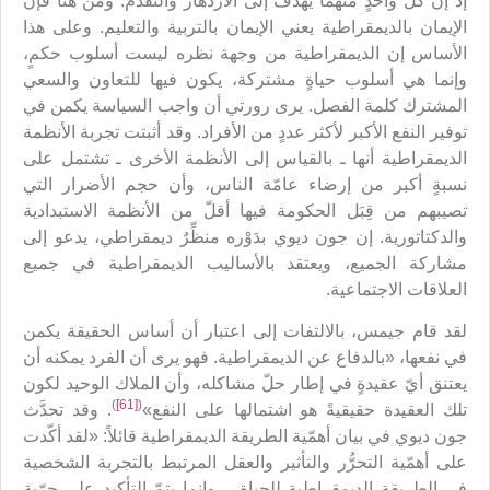
إذ إن كلّ واحدٍ منهما يهدف إلى الازدهار والتقدُّم. ومن هنا فإن
الإيمان بالديمقراطية يعني الإيمان بالتربية والتعليم. وعلى هذا
الأساس إن الديمقراطية من وجهة نظره ليست أسلوب حكمٍ،
وإنما هي أسلوب حياةٍ مشتركة، يكون فيها للتعاون والسعي
المشترك كلمة الفصل. يرى رورتي أن واجب السياسة يكمن في
توفير النفع الأكبر لأكثر عددٍ من الأفراد. وقد أثبتت تجربة الأنظمة
الديمقراطية أنها ـ بالقياس إلى الأنظمة الأخرى ـ تشتمل على
نسبةٍ أكبر من إرضاء عامّة الناس، وأن حجم الأضرار التي
تصيبهم من قِبَل الحكومة فيها أقلّ من الأنظمة الاستبدادية
والدكتاتورية. إن جون ديوي بدَوْره منظِّرٌ ديمقراطي، يدعو إلى
مشاركة الجميع، ويعتقد بالأساليب الديمقراطية في جميع
العلاقات الاجتماعية.
لقد قام جيمس، بالالتفات إلى اعتبار أن أساس الحقيقة يكمن
في نفعها، «بالدفاع عن الديمقراطية. فهو يرى أن الفرد يمكنه أن
يعتنق أيّ عقيدةٍ في إطار حلّ مشاكله، وأن الملاك الوحيد لكون
)
[61]
(
تلك العقيدة حقيقيةً هو اشتمالها على النفع»
. وقد تحدَّث
جون ديوي في بيان أهمّية الطريقة الديمقراطية قائلاً: «لقد أكّدت
على أهمّية التحرُّر والتأثير والعقل المرتبط بالتجربة الشخصية
في الطريقة الديمقراطية للحياة… وإنما يتمّ التأكيد على حرّية