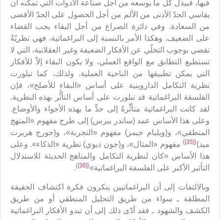
فيها، فيبذل كلّ ما بوسعه من أجل صناعة الأدوات التي تمكِّنه أن
يقاسي الحدّ الأدنى من الألم من أجل الحصول على الحدّ الأقصى
من السعادة. وفي دائرة الصراع من أجل البقاء يجب القضاء
على الضعيف. وهكذا الأمر بالنسبة إلى البراغماتية، فهي نظريّةٌ
تقضي بوجوب التخلّي عن الأفكار الضعيفة وغير العقلانية، التي لا
تستطيع التطابق مع الواقع العملي، ولا يكون البقاء إلاّ للأفكار
التي يمكن تطبيقها من الناحية العملية. ولذلك، كما تبلورت
نظرية التكامل الداروينية على أساس «البقاء للأصلح»، فإن
الفلسفة البراغماتية قد تبلورت على أساس التأثُّر بهذه النظرية.
لقد كانت البراغماتية متأثِّرةً إلى حدٍّ ما بهذه الأجواء والأوضاع.
وعلى هذا الأساس عمد (ساندر بيرس) إلى طرح مفهوم «المنهج
المنطقي»، و(ويليام جيمز) مفهوم «التجربة»، و(جورج هربرت
)
[35]
(
ميد)
مفهوم «المثال»، و(جون ديوي) نظرية «الذكاء». وعلى
هذا الأساس «كان لنظرية التكامل والمناهج الحديثة للاستدلال
)
[36]
(
التأثير الأكبر على الفلسفة البراغماتية»
.
وبالالتفات إلى أن البراغماتيين ينكرون فكرة اكتشاف الحقيقة
المطلقة ـ سواء من طريق التحليل المنطقي أو من طريق
الكشف والشهود ـ فقد أدّى ذلك إلى أن تبدو الأفكار البراغماتية