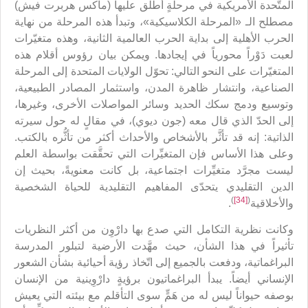
المتّحدة الأمريكية في مرحلةٍ أطلق عليها (ماكس هربرت فيش)
مصطلح الـ «المرحلة الكلاسيكية»، وتبدأ هذه المرحلة من نهاية
الحرب الأهلية إلى بداية الحرب العالمية الثانية، وهذه متغيّرات
لعبت دَوْراً محورياً في إيجادها. ويمكن بيان رؤوس أقلام هذه
المتغيّرات على النحو التالي: تحوّل الولايات المتحدة إلى المرحلة
الصناعية، وانتشار ظاهرة المدن، واستثمار المصادر الطبيعية،
وتوسيع ودمج سكك الحديد وسائر المواصلات الأخرى، وغيرها،
إلى الحدّ الذي قال معه (جون ديوي)، في مقالٍ له حول سيرته
الذاتية: إنه قد تأثَّر بالأشخاص والأحداث أكثر من تأثُّره بالكتب.
وعلى هذا الأساس فإن المتغيِّرات التي تحقَّقت بواسطة العلم
ليست مجرَّد متغيِّرات اجتماعية، بل كانت معنويةً، بحيث إن
الدين التقليدي يتحدّى المفاهيم التقليدية للحياة الشخصية
)
[34]
(
والأخلاقية
.
وكانت نظرية التكامل التي صدع بها دارْوِن من أكثر النظريات
تأثيراً في هذا الشأن، حيث مهَّدت الأرضية لتبلور المدرسة
البراغماتية، ودفعت بالجميع إلى اتّخاذ رؤية أحيائية بشأن الشعور
الإنساني أيضاً. يبدأ البراغماتيون برؤيةٍ دارْوِينية من الإنسان
بوصفه حيواناً ليس له من هَمٍّ سوى التأقلم مع بيئته التي يعيش