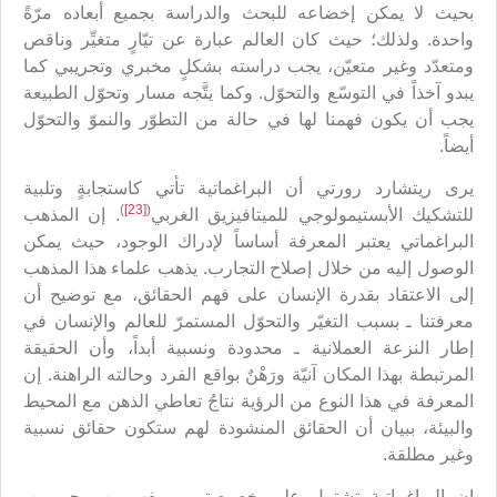
بحيث لا يمكن إخضاعه للبحث والدراسة بجميع أبعاده مرّةً
واحدة. ولذلك؛ حيث كان العالم عبارة عن تيّارٍ متغيِّر وناقص
ومتعدّد وغير متعيّن، يجب دراسته بشكلٍ مخبري وتجريبي كما
يبدو آخذاً في التوسّع والتحوّل. وكما يتَّجه مسار وتحوّل الطبيعة
يجب أن يكون فهمنا لها في حالة من التطوّر والنموّ والتحوّل
أيضاً.
يرى ريتشارد رورتي أن البراغماتية تأتي كاستجابةٍ وتلبية
)
[23]
(
للتشكيك الأبستيمولوجي للميتافيزيق الغربي
. إن المذهب
البراغماتي يعتبر المعرفة أساساً لإدراك الوجود، حيث يمكن
الوصول إليه من خلال إصلاح التجارب. يذهب علماء هذا المذهب
إلى الاعتقاد بقدرة الإنسان على فهم الحقائق، مع توضيح أن
معرفتنا ـ بسبب التغيّر والتحوّل المستمرّ للعالم والإنسان في
إطار النزعة العملانية ـ محدودة ونسبية أبداً، وأن الحقيقة
المرتبطة بهذا المكان آنيّة ورَهْنٌ بواقع الفرد وحالته الراهنة. إن
المعرفة في هذا النوع من الرؤية نتاجُ تعاطي الذهن مع المحيط
والبيئة، ببيان أن الحقائق المنشودة لهم ستكون حقائق نسبية
وغير مطلقة.
إن البراغماتية تشتمل على خصيصتين ومفهومين محوريين،