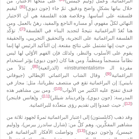
البراغماتية. وعمل (وليم جيمس)
على منحها الاعتبار، من
)
[6]
(
خلال بيانها بشكلٍ واضح ودقيق. ثمّ جاء (جون ديوي)
ليقيم
فلسفته على أساسها. وخلاصة هذه الفلسفة هي أن الاختبار
النهائي لكلّ مفهوم، أو مساره الناجع والمفيد، رهنٌ بالعمل. ومن
)
[7]
(
هنا تُعَدّ البراغماتية نتيجةً لتجديد البناء في الفلسفة
. تؤكِّد
الفلسفة البراغماتية على التجربة، والتحقيق التجريبي، والحقيقة
من حيث إنها تشتمل على نتائج مقنعة. إن التأكيد الرئيس لها إنما
يقوم على الأسلوب والنظر، ولذلك فإن الفهم الأوّلي لها ليس
نظاماً منسجماً ومنظماً. ومن هنا كان (جون ديوي) يؤثر استخدام
)
[8]
(
مفردة الـ «instrumentalism» (الذرائعية)
، بَدَلاً من
)
[9]
(
البراغماتية
. وقال الشاب البراغماتي الإيطالي (جيوفاني
بابيني): إن البراغماتية تقع في منتصف نظرياتنا، مثل: مجاز في
)
[10]
(
فندق تنفتح عليه الكثير من الأبواب
. ومن بين مشاهير هذه
)
[11]
(
المدرسة: (جون ديوي)، و(فرديناند شيللر)
، و(هانس فاينجر)
)
[12]
(
، حيث عمدوا إلى تقديم رؤى متعدِّدة للبراغماتية.
وقد ذهب (كابلستون) إلى اعتبار البراغماتية ثمرةً لجهود ثلاثة من
مشاهير المفكِّرين، وهم كلٌّ من: (شارل ساندرز بيرس)، و(وليم
)
[13]
(
جيمس)، و(جون ديوي)
. وتواصلت الأفكار البراغماتية في