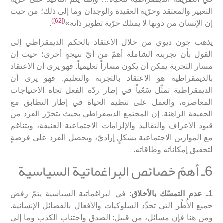
التعبير والمعتقد وحرّية العقيدة والوجدان وما إلى ذلك؛ من حيث
)
[62]
(
إن الإنسان من دونها لا يمتلك حرّية تطوير ذاته»
.
يذهب جون ديوي من خلال الاعتقاد بالحكم الديمقراطي إلى
القول بأن تجربته الشاملة أهمّ من أيّ نتيجةٍ أخرى؛ حيث إن
مسار التجربة يمكن أن يكون مساراً تعليمياً. فهو يرى أن الاعتقاد
بالديمقراطية هو الاعتقاد بالتجربة والتعليم. فهو يرى أن
الديمقراطية تمثِّل سَعْياً في إطار ردّة الفعل تجاه الاحتياجات
المعاصرة، والعمل على تنظيم الحياة في إطار التطابق مع
الحقيقة الراهنة. إن المجتمع الديمقراطي بحيث يتحرَّر الفرد من
قيود الأعراف والتقاليد والإلزامات الاجتماعية العنيفة، ويتناغم
مع الموازين الاجتماعية بشكلٍ إراديّ، ويحصل الفرد على فرصةٍ
لتحقيق إمكاناته وطاقاته.
6ـ أهمّ خصائص البراغماتية السياسية
1ـ عدم التمسّك بالأخلاق
: في البراغماتية السياسية يتمّ رفض
جميع الأُطُر التي تحدِّد السلوكيات والأفعال بالفضائل الإنسانية.
ومن هنا فإن مسائل، من قبيل: الصدق واجتناب الكذب وما إلى