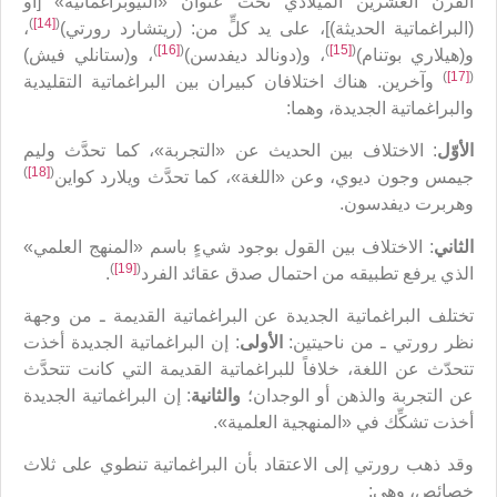
القرن العشرين الميلادي تحت عنوان «النيوبراغماتية» [أو
)
[14]
(
(البراغماتية الحديثة)]، على يد كلٍّ من: (ريتشارد رورتي)
،
)
[16]
(
)
[15]
(
و(هيلاري بوتنام)
، و(دونالد ديفدسن)
، و(ستانلي فيش)
)
[17]
(
وآخرين. هناك اختلافان كبيران بين البراغماتية التقليدية
والبراغماتية الجديدة، وهما:
الأوّل
: الاختلاف بين الحديث عن «التجربة»، كما تحدَّث وليم
)
[18]
(
جيمس وجون ديوي، وعن «اللغة»، كما تحدَّث ويلارد كواين
وهربرت ديفدسون.
الثاني
: الاختلاف بين القول بوجود شيءٍ باسم «المنهج العلمي»
)
[19]
(
الذي يرفع تطبيقه من احتمال صدق عقائد الفرد
.
تختلف البراغماتية الجديدة عن البراغماتية القديمة ـ من وجهة
نظر رورتي ـ من ناحيتين:
الأولى
: إن البراغماتية الجديدة أخذت
تتحدّث عن اللغة، خلافاً للبراغماتية القديمة التي كانت تتحدَّث
عن التجربة والذهن أو الوجدان؛
والثانية
: إن البراغماتية الجديدة
أخذت تشكِّك في «المنهجية العلمية».
وقد ذهب رورتي إلى الاعتقاد بأن البراغماتية تنطوي على ثلاث
خصائص، وهي: