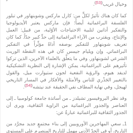
)
[53]
(
وخيال غريب
.
كما كان هناك تأثيرٌ لكلٍّ من: كارل ماركس وشوبنهاور في تبلور
الفلسفة البراغماتية أيضاً؛ فإن ماركس يعتبر الأيديولوجيا
والتفكير أداتين لتلبية الاحتياجات الأوّلية، من قبيل: العمل
والإنتاج، ويقترب من الآراء البراغماتية إلى حدٍّ كبير جدّاً. كما كان
تعريف شوبنهاور للتفكير بوصفه أداةً مؤثِّراً في التفكير
البراغماتي. وإن ويليام جيمس كان في هذه النقطة الوريث
الشرعي لشوبنهاور. وفي ما يتعلَّق بالعلماء الآخرين، الذين تركوا
تأثيرهم على البراغماتية، يمكن الإشارة إلى النظرية التشكيكية
لديفد هيوم، والرؤية النفعية لجون ستيوارت ميل، والقول
بالتغيير الجَذْري للناس والأمثلة والأفكار في المسار التاريخي
)
[54]
(
لهيجل، وفي نهاية المطاف نفي الحقيقة عند نيتشه
.
وقد نظر البروفيسور تشيلدز ـ من أساتذة جامعة كولومبيا ـ إلى
العناصر والجذور البراغماتية من الزاوية الثقافية، ويرى أن
الجذور الثقافية للبراغماتية عبارةٌ عن:
1ـ سعي المهاجرين الأوروبيين إلى بناء مجتمعٍ جديد مجرَّد من
التاريخ، أو في الحدّ الأدنى مهملٍ للتاريخ المنصرم على المستوى