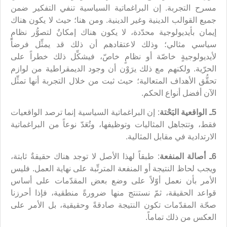
مسرح التجربة. إن البراغماتية السياسية تنفي التفكير ضمن
جميع القوالب الدينية وغير الدينية. ومن هنا؛ حيث لا يكون هناك
إيمان بأيديولوجية محدّدة، لا يكون هناك إمكانٌ لتصوُّر نظامٍ
سياسي مثالي؛ وذلك لاعتقادهم أن ذلك قد يمثِّل فرضاً
لأيديولوجيةٍ خاصّة أو نظامٍ خاصّ، فيشكِّل ذلك خطراً على
الحرّية. ولكنهم مع ذلك يرَوْن أن وجود الديمقراطية من لوازم
تحقُّق الأهداف المتعالية؛ حيث ثبت من خلال التجربة أنها تمثِّل
الآن أفضل أنواع الحكم.
5ـ الواقعية البَحْتة
: إن البراغماتية السياسية إنما ترصد الواقعيات
فقط، وتتجاهل المثاليات وتوظيفها، وتُعَدّ نوعاً من البراغماتية
الارتدادية في مقابل المثالية.
6ـ أصالة المنفعة
: طبقاً لهذا الأصل لا توجد هناك حقيقةٌ ثابتة،
ويجب لحاظ النتيجة أو المنفعة المترتِّبة على نهاية العمل. فليس
الأمر بأن نعمل أوّلاً على وضع بعض المقدّمات على أساس
قواعد الحقيقة، ثمّ نستنتج منها ضرورةً منطقية، فإذا أحرزنا
صحّة المقدّمات تكون النتيجة صادقةً وحقيقية، بل الأمر على
العكس من ذلك تماماً.