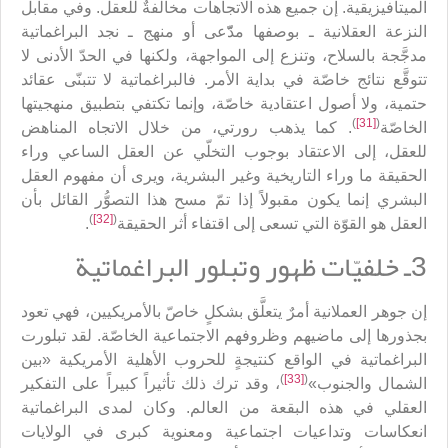
الميتافيزيقية. إن جميع هذه الاتجاهات مخالفةٌ للعقل. وفي مقابل
النزعة العقلانية ـ بوصفها مدّّعى أو منهج ـ نجد البراغماتية
مدجَّجة بالسلاح، وتنزع إلى المواجهة، ولكنها في الحدّ الأدنى لا
تتوقَّع نتائج خاصّة في بداية الأمر. فالبراغماتية لا تتبنّى عقائد
حتمية، ولا أصول اعتقادية خاصّة، وإنما تكتفي بتطبيق منهجيتها
)
[31]
(
الخاصّة
. كما يذهب رورتي، من خلال الاتجاه المناهض
للعقل، إلى الاعتقاد بوجوب التخلّي عن العقل الساعي وراء
الحقيقة ما وراء التاريخية وغير البشرية، ويرى أن مفهوم العقل
البشري إنما يكون مقبولاً إذا تمّ مسح هذا التصوُّر القائل بأن
)
[32]
(
العقل هو القوّة التي تسعى إلى اقتفاء أثر الحقيقة
.
3ـ خلفيّات ظهور وتبلور البراغماتية
إن جوهر العملانية أمرٌ يتعلَّق بشكلٍ خاصّ بالأمريكيين، فهي تعود
بجذورها إلى ماضيهم وظروفهم الاجتماعية الخاصّة. لقد تبلورت
البراغماتية في الواقع كنتيجةٍ للحروب الأهلية الأمريكية «بين
)
[33]
(
الشمال والجنوب»
، وقد ترك ذلك تأثيراً كبيراً على التفكير
العقلي في هذه البقعة من العالم. وكان لمدى البراغماتية
انعكاسات وتداعيات اجتماعية ومعنوية كبرى في الولايات