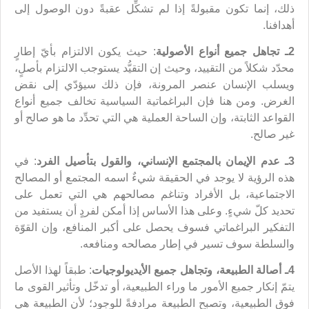
ذلك، إنما تكون مقبولةً إذا لم تشكِّل عقبةً دون الوصول إلى
أهدافنا.
2ـ تجاهل جميع أنواع الأصولية
: حيث يكون الالتزام بأيّ إطارٍ
محدّد شكلاً من التقييد، وحيث إن التقيُّد يستوجب الالتزام بأصلٍ،
ويسلب الإنسان عنصر المرونة، فإن ذلك سيؤدّي إلى نقض
الغرض. ومن هنا فإن البراغماتية السياسية تخالف جميع أنواع
القواعد الثابتة، وإن الساحة العملية هي التي تحدِّد ما هو صالح أو
غير صالح.
3ـ عدم الإيمان بالمجتمع الإنساني، والقول بتأصيل الفرد
: في
هذه الرؤية لا يوجد في الحقيقة شيءٌ اسمه المجتمع أو المصالح
الاجتماعية، بل الأفراد وتناغم مصالحهم هي التي تعمل على
تحديد كلّ شيءٍ. وعلى هذا الأساس إذا أمكن لفردٍ أن يستفيد من
التفكير البراغماتي فسوف يحصل على أكبر المنافع، وإن القوّة
والسلطة سوف تسير في إطار مصالحه ومنافعه.
4ـ أصالة الطبيعة، وتجاهل جميع الأيديولوجيات
: طبقاً لهذا الأصل
يتمّ إنكار جميع الأمور ما وراء الطبيعية، أو تدخّل وتأثير القوى ما
فوق الطبيعية، وتصبح الطبيعة مرادفةً للوجود؛ لأن الطبيعة هي