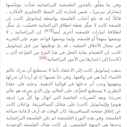
وفي ما يتعلَّق بالجذور الفلسفية للبراغماتية تحدَّث مؤسِّسها
(تشارلز بيرس) ـ ضمن إشارته إلى النمط الإنجليزي لأفكاره ـ
قائلاً: إنه قد بلغ أعتاب الفلسفة بواسطة إيمانوئيل كانت. إن
فلسفة كانت لا تمثِّل نقطة انطلاق البراغماتية فحَسْب، بل تمثِّل
)
[47]
(
انطلاقةً لتيارات فلسفية أخرى أيضاً
. إن البراغماتية ـ لا
بوصفها منهجاً أو فلسفة، وإنما بوصفها قواعد تقوم على التجربة
في مجال الأخلاق العملية ـ قد تمّ توظيفها من قبل إيمانوئيل
كانت. إن الاهتمام بغاية الفعل في هذا النوع من القواعد أدّى بـ
)
[48]
(
(كانت) إلى اعتبارها من الأمور البراغماتية
.
يذهب إيمانوئيل كانت إلى الاعتقاد بأننا لا نستطيع أن ندرك عالم
الأشياء كما هي في واقعها، وفي حدّ نفسها؛ إذ لو أردنا أن ندركها
ونفهمها وجب أن ندخلها في قوالبنا الذهنية. وعليه فإن عقلنا
النظري لا يستطيع التعرُّف على العالم، وإن الذي نعرفه هو عالم
تجربتنا. وبعد الضربات القاضية التي انهال بها كلٌّ من: (ديفد
هيوم) و(إيمانوئيل كانت) على مقاتل الميتافيزيقا، وإعلان كانت
عن إغلاق صفحة الميتافيزيقا، كان الوقت قد أزف لإعادة صياغة
الفلسفة. وفي هذه الثورة الفلسفية لم تكن الفلسفة البراغماتية
وحدها هي المنهج الفلسفي، بل كانت هناك الفلسفة الوجودية