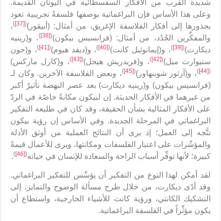
شديدة القرب من الأفكار السفسطائية في اليونان القديمة.
وعلى هذا الأساس فإن البراغماتية بوصفها فلسفةً تجريبية تعود
)
[37]
(
بجذورها إلى أفكار الفلاسفة الإغريق، من أمثال: (أبيقور)
،
)
[38]
(
والمفكِّرين الجُدُد، من أمثال: (فرانسيس بيكون)
، و(رينيه
)
[41]
(
)
[40]
(
)
[39]
(
ديكارت)
، و(إيمانوئيل كانت)
، و(ديفد هيوم)
، و(جون
)
[43]
(
)
[42]
(
ستيوارت ميل)
، و(فريدريش هيجل)
، و(كارل ماركس)
)
[45]
(
)
[44]
(
، و(آرثور شوبنهاور)
، وبعض الفلاسفة الآخرين. وكان لـ
(فرانسيس بيكون) و(رينيه ديكارت) بعد عصر النهضة تأثيرٌ أكبر
من غيرهما في الأفكار الحديثة. إن لبيكون مكانةً خاصّة في الردّ
على الأفكار المثالية بشأن الحقيقة، وقد كان في طليعة التفكير
البراغماتي في المرحلة الجديدة. وفي الأساس إن رؤية بيكون
تتَّجه إلى العمل؛ إذ يرى أن النتائج العملية من أوثق الأدلة
والمؤشّرات على اعتبار الفلسفات ومكانتها، ويرى للأعمال قيمةً
)
[46]
(
كبيرة؛ لأنها توفِّر أسباب الراحة والسعادة للإنسان في حياته
.
لقد أمكن لهذا النوع من التفكير أن يؤسِّس للتفكير البراغماتي.
وقد أدّى ديكارت، من خلال طرح مسألة الوضوح والتمايز، إلى
التشكيك الكانتي، ورؤية كانت للأشياء الخارجية، واستطاع أن
يكون مؤثِّراً في الفلسفة البراغماتية.