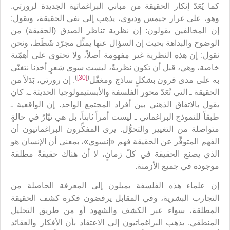
كما يُعَدّ إنكار الحقيقة من مباني البراغماتية الجديدة لرورتي.
وهو، على غرار جيمس وديوي، يذهب إلى نفي الحقيقة، ويقول:
إن المخالفين يقولون: إن نظرية تناظر الصدق (الحقيقة) من
الوضوح والبداهة بحيث إن السؤال عنها يمثِّل مجرّد شَطَط، ونحن
نقول: إن هذه النظرية غير مفهومة أصلاً، ولا تحتوي على أهمّية
خاصة، وهي، قبل أن تكون نظريةً، ليست سوى شعرٍ أخذنا نتغنّى
)
[30]
(
به على مدى قرون بشكلٍ ساذج ومغفّل
. إن رورتي، بَدَلاً من
الحقيقة ـ التي تُعَدّ محور الفلسفة والأبستيمولوجيا الحديثة ـ، كان
يقول بالاتفاق الذهني بين أفراد المجتمع الواحد. إن الواقعية ـ
طبقاً للنموذج البراغماتي ـ ليست أمراً ثابتاً، بل هي تيّارٌ في حالةٍ
متواصلة من التغيير والتحوُّل. يرى المفكِّرون البراغماتيون أن
الفهم المتوفِّر عن الحقيقة فهم «إنسوي»، بمعنى أن الإنسان هو
الذي يصنع الحقيقة في كلّ زمانٍ، لا أن هناك حقيقةً مطلقة
موجودة في جميع الأزمنة.
إن علماء هذه الفلسفة يميلون إلى المعرفة الحاصلة من
التجارب البشرية، وفي المقابل يرفضون فكرة كشف الحقيقة
المطلقة، سواء عبر الكشف والشهود أو من طريق التحليل
المنطقي. يذهب البراغماتيون إلى الاعتقاد بأن الأفكار والعقائد