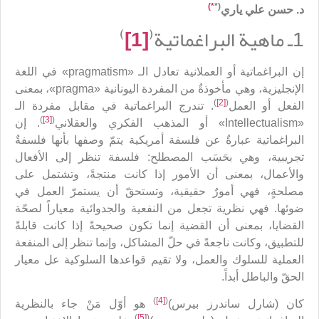
*)
(*
د. حسن علي ياري
)
(
1ـ ماهية البراغماتية
[1]
إن البراغماتية أو العملانية تعادل الـ «pragmatism» في اللغة
الإنجليزية، وهي مأخوذةٌ من المفردة اليونانية «pragma»، بمعنى
)
[2]
(
الفعل أو العمل
. تندرج البراغماتية في مقابل مفردة الـ
)
[3]
(
«Intellectualism» أو المذهب الفكري والعقلاني
. إن
البراغماتية عبارةٌ عن فلسفة أمريكية يتمّ وصفها بأنها فلسفةٌ
تجريبية، وهي بحَسَب المصطلح: فلسفة تنظر إلى الأفعال
والأعمال، بمعنى أن الأمور إذا كانت منتجةً، وتشتمل على
مصلحةٍ، فهي أمورٌ حقيقية، وتستحقّ أن يستمرّ العمل في
ضوئها. فهي نظرية تجعل من النفعية والجدوائية معياراً لصحّة
القضايا، بمعنى أن القضية إنما تكون صحيحةً إذا كانت قابلةً
للتطبيق، وكانت ناجعةً في حلّ المشاكل، وإنما تنظر إلى المنفعة
العملية للسلوك والعمل، ولا تقيم قواعدها السلوكية عل معيار
الحقّ والباطل أبداً.
)
[4]
(
كان (شارل ساندرز بيرس)
هو أوّل مَنْ جاء بالنظرية
)
[5]
(