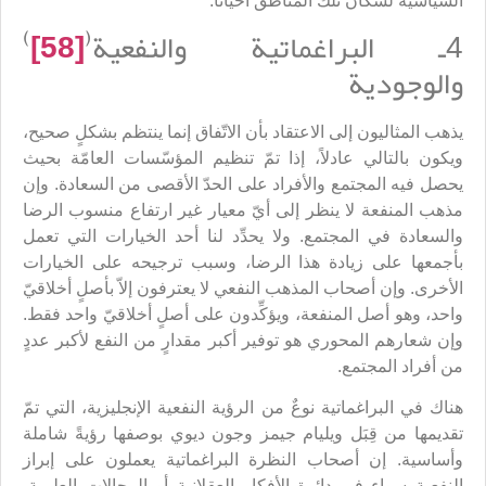
السياسية لسكّان تلك المناطق أحياناً.
)
(
4ـ البراغماتية والنفعية
[58]
والوجودية
يذهب المثاليون إلى الاعتقاد بأن الاتّفاق إنما ينتظم بشكلٍ صحيح،
ويكون بالتالي عادلاً، إذا تمّ تنظيم المؤسّسات العامّة بحيث
يحصل فيه المجتمع والأفراد على الحدّ الأقصى من السعادة. وإن
مذهب المنفعة لا ينظر إلى أيّ معيار غير ارتفاع منسوب الرضا
والسعادة في المجتمع. ولا يحدِّد لنا أحد الخيارات التي تعمل
بأجمعها على زيادة هذا الرضا، وسبب ترجيحه على الخيارات
الأخرى. وإن أصحاب المذهب النفعي لا يعترفون إلاّ بأصلٍ أخلاقيّ
واحد، وهو أصل المنفعة، ويؤكِّدون على أصلٍ أخلاقيّ واحد فقط.
وإن شعارهم المحوري هو توفير أكبر مقدارٍ من النفع لأكبر عددٍ
من أفراد المجتمع.
هناك في البراغماتية نوعٌ من الرؤية النفعية الإنجليزية، التي تمّ
تقديمها من قِبَل ويليام جيمز وجون ديوي بوصفها رؤيةً شاملة
وأساسية. إن أصحاب النظرة البراغماتية يعملون على إبراز
النفعية سواء في دائرة الأفكار العقلانية أو المجالات العلمية،