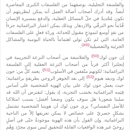
والفلسفة التحليلية، بوصفهما من الفلسفات الكبرى المعاصرة
أيضاً. وقد أدرك أصحاب أصالة العمل أنه يمكن لنظريتهم أن
تكون مُجْديةً في حلّ المسائل العقلية، والدفع بمسيرة الإنسان
قُدُماً نحو الترقّي والازدهار. وبذلك يمكن اعتبار البراغماتية جزءاً
من نقدٍ أوسع لنموذجٍ مقبول للحداثة، وردّة فعلٍ على الفلسفات
العامة، التي لم تكن تولي اهتماماً بالحياة اليومية والمشاكل
)
[49]
(
الجزئية والتفصيلية
.
)
[50]
(
إن جون لوك
والفلاسفة من أصحاب النزعة التجريبية في
إنجلترا أكثر قرباً من أصحاب النزعة العقلية إلى الفلسفة
)
[51]
(
البراغماتية؛ لكونهم متّفقين في الأسلوب
. يعمد كلٌّ من: جون
)
[52]
(
لوك وديفد هيوم
إلى نقد الجوهر الروحي بطريقةٍ براغماتية؛
حيث يعمل جون لوك على بيان الهوية الشخصية على أساس
قِيَمه البراغماتية بحَسَب التجربة، إذ يقول: لنفترض أن الله قد
سلبنا شعورنا هل سوف يكون وضعنا أفضل؛ بسبب امتلاكنا
للأصل النفساني؟ يرى جون لوك أن هويتنا الشخصية تشتمل
بشكلٍ حصريّ على خصائص لا يمكن تعريفها إلاّ من الناحية
البراغماتية. وإن القول بأن هذه الهوية موجودةٌ حتّى في أصلٍ
روحيّ غير هذه الواقعيات القابلة للتحقيق ليس سوى مجرّد وَهْمٍ