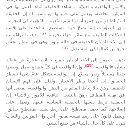
بالأمور الواقعية والعينيّة، وتشاهد الحقيقة أثناء العمل بها في
الموارد الخاصة، ويعمل على تعميمها. وبالنسبة له إن الحقيقة
اسمٌ لطبقةٍ من جميع أنواع القِيَم المُعِينة والمُجْدِية في التجربة،
وإن التصوّرات إنما تصحّ حيث تستطيع مساعدتنا على إقامة
)
[27]
(
العلاقات الطبيعية مع سائر أجزاء تجربتنا
. تذهب البراغماتية
إلى الاعتقاد بأن الحقيقة في حالة تبلور، وهي في انتظار تحقُّق
)
[28]
(
جزءٍ من كمالها في المستقبل
.
يذهب جيمس إلى الاعتقاد بأن جميع حقائقنا عبارةٌ عن عقائد
)
[29]
(
بشأن «الواقعية»
، وإن الواقعية في كلّ عقيدةٍ تعمل بوصفها
شيئاً مستقلاًّ وغير مصنَّع. إن الواقعية بشكلٍ عامّ شيءٌ تضطرّ
الحقائق إلى أخذها بنظر الاعتبار، ولذلك فإن فهم الإنسان
للحقيقة رهنٌ بالارتباط القائم بين الذهن والواقعية، بمعنى أنها
في نهاية المطاف رهنٌ بالنتيجة النافعة للأمور والأشياء. إن
الحقيقة تربط نفسها بالحقيقة السابقة عليها، وتعمل على
إصلاحها، كما يعمل مصطلحٌ على ربط نفسه بمصطلحٍ سابق،
ويعمل قانونٌ على ربط نفسه بقانونٍ آخر، وإن القوانين واللغات
هي ـ على كلّ حال ـ أشياء من صنع البشر.