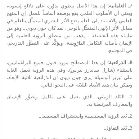
7ـ العلمانية
: إن هذا الأصل ينطوي بدَوْره على دلالةٍ إنسوية،
ويعني أن الأسلوب العلمي يقع بوصفه أساساً للعمل. إن المنهج
العلمي والاستناد إلى العلم يضع الأثر البشري المتمثِّل بالعلم في
مقابل الأثر الإلهي المتمثِّل بالوحي. لقد كان جون ديوي ـ وهو من
علماء هذه الفلسفة ـ يذهب من منطلق الرؤية العلمية إلى
الإيمان بأصالة التكامل الدارْوِينية، ويؤكِّد على التطوُّر التدريجي
في المجتمع.
8ـ الذرائعية
: إن هذا المصطلح مورد قبول جميع البراغماتيين،
باستثناء (شارل ساندرز بيرس). وفي هذه الرؤية تعمل الغاية
على تبرير الوسيلة. يرى جون ديوي أن الذرائعية ثلاثية الأبعاد،
ويمكن بيان هذه الأبعاد الثلاثة على النحو التالي:
1ـ البُعْد الزمني، الذي يعمل على تكامل وتطوُّر الإنسان
والمعارف المرتبطة به.
2ـ بُعْد الرؤية المستقبلية واستشراف المستقبل.
3ـ بُعْد التفاؤل.