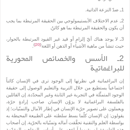
1ـ ضدّ النزعة الذاتية.
2ـ عدم الاختلاف الأبستيمولوجي بين الحقيقة المرتبطة بما يجب
أن يكون والحقيقة المرتبطة بما هو كائنٌ.
3ـ لا يوجد هناك أيّ إلزامٍ أو قيد غير القيود المرتبطة بالحوار،
)
[20]
(
حيث تنشأ من ماهية الأشياء أو الذهن أو اللغة
.
2ـ الأسس والخصائص المحورية
للبراغماتية
إن البراغماتية في نظرتها إلى الوجود ترى في الإنسان كائناً
اجتماعياً يستطيع من خلال التربية والتعليم الوصول إلى حقيقة
الوجود المتمثِّلة في التجربة غير الثابتة وغير المحدّدة. إن القائلين
بالفلسفة البراغماتية لا يرَوْن الإنسان صاحب إرادةٍ حرّة،
ويعملون على تصوير حرّية الإنسان في إطار الآمال والتمنّيات؛ إذ
يقولون: إن الإنسان كلّما بسط سلطته على الطبيعة المحيطة به
بواسطة العلم والتقنية تحقَّقت آماله وتمنّياته بالحرّية. إن أصحاب
هذه الفلسفة لم يقيموا آراءهم على أساس المفاهيم المقدّمة