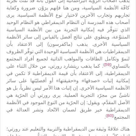
يذهب أصحاب الرؤية البراغماتية إلى القول بأنه قد تمَّتْ تجربة
كافّة الأنظمة السياسية، ومن هنا فإنهم يرَوْن ضرورة وكفاية
تجاربهم وتجارب الآخرين لاختيار نوع الأنظمة السياسية. يرى
أصحاب هذه المدرسة أن النظام الديمقراطي هو النظام الوحيد
الذي تتوفَّر فيه إمكانية التجربة من بين الأنظمة السياسية
المتنوِّعة، وينطوي على نتائج أفضل بالقياس إلى سائر الأنظمة
السياسية الأخرى. يذهب (ماكفرسون) إلى الاعتقاد بأن
الديمقراطيات هي الأنظمة السياسية الوحيدة التي توفِّر الظروف
لنموّ وتكامل الطاقات والمواهب الذاتية لجميع أفراد المجتمع
)
[59]
(
بالتساوي
. كما يذهب ريتشارد رورتي، من خلال الثناء على
الديمقراطية، إلى الاعتقاد بأن قيمة الديمقراطية لا تكمن في
إمكانية إثبات «صدقها» و«حقيقتها» أو أفضليّتها على سائر
الأنظمة السياسية الأخرى. إن إثبات هذا الأمر ليس نظرياً، بل هو
ناشئٌ من مجرّد التجربة العملية. يرى رورتي أن الحرّية هي
الأصل المقدَّم، ويقول: إن الحرّية من النوع الموجود في الأنظمة
الديمقراطية خير طريق لضمان الاتّحاد ونشر العدالة في
)
[60]
(
المجتمع
.
هناك علاقةٌ وثيقة بين الديمقراطية والتربية والتعليم عند رورتي؛