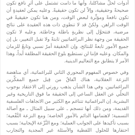
أدوات لحلّ مشاكلنا، وأنها ما دامت تشتمل على أثرٍ نافع تكون
صحيحةً وحقيقية، وإلاّ لن تكون حقيقيةً. وعليه يمكن لعقيدةٍ أن
تكون نافعةً ومؤثِّرة لبعض الوقت، ومن هنا تكون حقيقيةً في
الوقت الراهن. ولكنْ قد لا تنطوي ذات هذه العقيدة على نتائج
مرضية، فتتحوَّل إلى نظريةٍ باطلة وخاطئة. وعليه لا تكون
الحقيقة من وجهة نظر البراغماتيين ثابتةً ولا تقبل التغيير، بل إن
جميع الأمور تابعةٌ للنتائج، وإن الحقيقة أمرٌ نسبي وتابعٌ للزمان
والمكان. وعليه فإننا لن نستطيع بلوغ الحقيقة المطلقة أبداً، وهذا
الأمر لا يتطابق مع التعاليم الدينية.
وفي خصوص المفهوم المحوري الثاني للبراغماتية، أي مناهضة
النزعة العقلانية، هناك اتّفاقٌ من قِبل جميع المفكِّرين
البراغماتيين. وفي هذا الشأن يذهب رورتي إلى الاعتقاد بوجوب
التخلّي عن العقل الساعي إلى الحقيقة ما فوق التاريخية وغير
البشرية. إن البراغماتية تتناغم مع الكثير من الاتجاهات الفلسفية
القديمة، ومن ذلك أنها تنسجم ـ على سبيل المثال ـ مع أصالة
التسمية؛ لاهتمامها الدائم بالأمور الخاصة؛ ومع النزعة النَّفْعية؛
بسبب تأكيدها على الجوانب العملية؛ ومع النَّزْعة الإيجابية؛ بسبب
احتقارها للحلول اللفظية والأسئلة غير المجدية والتجارب