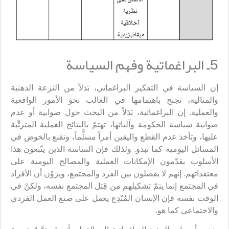
5ـ البراغماتية وفهم السياسة
إن السياسة في التفكير البراغماتي، بَدَلاً من النزعة الذهنية
والمثالية، تجنح باهتمامها في الغالب نحو الأمور الواقعية
والعملية. إن البراغماتية، بَدَلاً من البحث حول صوابية أو عدم
صوابية سياسة الحكومة وآلياتها، تهتمّ بالنتائج العملية المترتِّبة
عليها، وتأخذ عدم القطع واليقين أمراً مسلَّماً، وتقنع بالخوض في
المسائل اليومية كما تبدو. ولذلك فإن الساسة الذين يتّبعون هذا
الأسلوب يقدّمون الإمكانات العملية والمصالح اليومية على
معتقداتهم. إنهم لا يفصلون بين الفرد والمجتمع، ويرَوْن أن الأفراد
في المجتمع إنما يتمّ تشكيلهم من قِبَل المجتمع نفسه، ولكنْ في
الوقت نفسه فإن الإنسان المُبْدِع يعمل على صنع العمل الفردي
والاجتماعي كما هو.