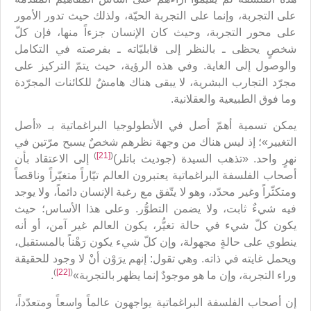
على التجربة، وإنما على التجربة الحيّة، ولذلك حيث تدور الأمور
على محور التجربة، وحيث كان الإنسان جزءاً منها، فإن كلّ
شخصٍ يحظى ـ بالنظر إلى قابليّاته ـ بفرصته في التكامل
والوصول إلى الغاية. وفي هذه الرؤية، حيث يتمّ التركيز على
مجرّد التجارب البشرية، لا يبقى هناك هامشٌ للكائنات المجرّدة
وما فوق الطبيعية والعقلانية.
يمكن تسمية أهمّ أصل في الأنطولوجيا البراغماتية بـ «أصل
التغيير»؛ إذ ليس هناك من وجهة نظرهم شخصٌ يسبح مرّتين في
)
[21]
(
نهرٍ واحد. «تذهب السيدة (جوديث باتلر)
إلى الاعتقاد بأن
أصحاب الفلسفة البراغماتية يعتبرون العالم تيّاراً متغيّراً وناقصاً
ومتكثّراً وغير محدّد، وهو لا يتّفق مع رغبة الإنسان دائماً، ولا يوجد
فيه شيءٌ ثابت، ولا يضمن التطوُّر. وعلى هذا الأساس؛ حيث
يكون كلّ شيء في حالة تغيُّر، يكون العالم غير آمن، أو أنه
ينطوي على حالةٍ مجهولة، وإن كلّ شيء يكون رَهْناً بالمستقبل،
ويحمل غايته في ذاته. وهي تقول: إنهم يرَوْن أنْ لا وجود للحقيقة
)
[22]
(
وراء التجربة، وإن ما هو موجودٌ إنما يظهر بالتجربة»
.
إن أصحاب الفلسفة البراغماتية يواجهون عالماً واسعاً ومتعدّداً،