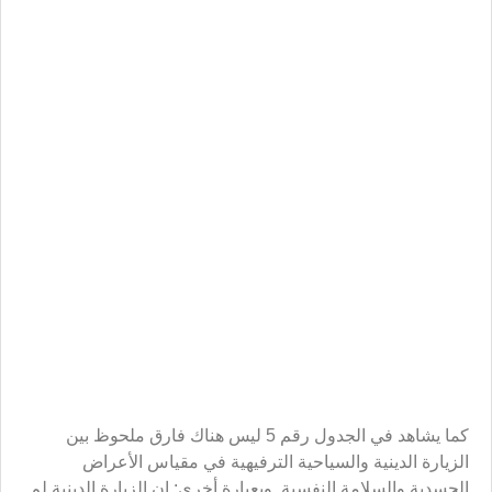
الاضطراب، والكآبة، والتناغم الاجتماعي، قد أظهرت فرقاً بين
الأفراد قبل السفر وبعده، حيث ساعدت الزيارة الدينية على
تحسين أعراض الكآبة والاضطراب والتناغم لدى الأفراد.
وبالالتفات إلى نتائج الجداول المذكورة أعلاه يبدو أن للزيارة
الدينية تأثيراً أكبر في التقليل من الأعراض النفسية لدى الأفراد،
مقارنة بالأعراض الجسدية.
الفرضية الأخيرة: إنّ السياحة الترفيهيّة تؤثر في سلامة الأفراد
النفسية. وللإجابة عن هذه الفرضية تمّت المقارنة بين علامات
المجموعة السياحية قبل السفر وبعده. وكما يُشاهد في الجدول
رقم 8 فإن الفارق بين العلامات في كلتا المرحلتين لم يكن
ملحوظاً، بمعنى أنه قد انخفض بمقدارٍ ضئيلٍ جدّاً.
في حين أظهرت هذه المقارنة بالنسبة إلى المجموعة الدينية
تفاوتاً ملحوظاً في متوسّط علامات الأفراد في ما يتعلق
بسلامتهم النفسية بعد العودة من السفر، أي إن الزيارة الدينية