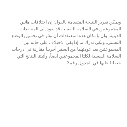
المجموعتين بعد عودتهما من السفر أجرينا مقارنة في درجات
السلامة النفسية لكلتا المجموعتين أيضاً، وأثبتنا النتائج التي
حصلنا عليها في الجدول رقم3.
الفرضية الثانية: «إن الزيارة الدينية تؤدي إلى تحسين الوضع
النفسي للأفراد». يلاحظ أن التفوّق الذي تتمتع به المجموعة
الدينية لم يتم الحفاظ عليه فحسب، وإنما قد ارتفع أيضاً، رغم