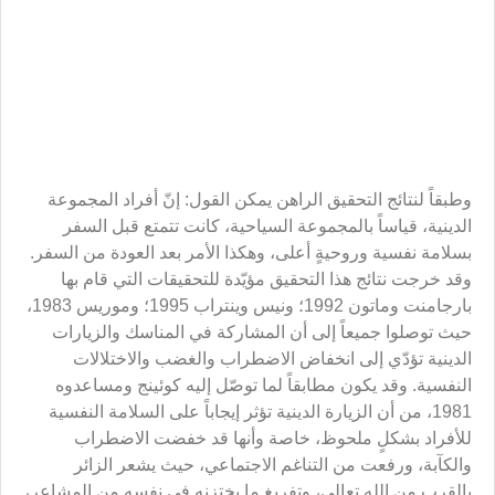
([6]) نقلاً عن كوئينج ومساعديه، 1992.
([7]) لورين وواند، 1998.
([8]) نقلاً عن تيكس وفرايزر (Tix and Frazier)، 1998.
([9]) نقلاً عن كوئينج ومساعديه، 1992.
([10]) نقلاً عن روبرت، 1992.
([11]) ليدنثال (Lindenthal) ومساعدوه 1979؛ استارك (Stark)،
1971، نقلاً عن غبارى، 1374 هـ ش.
([12]) تيكس وفريز، 1998.
([13]) نقلاً عن لورين وواندر (Levin and Vander)، 1998.
Twitter
Facebook