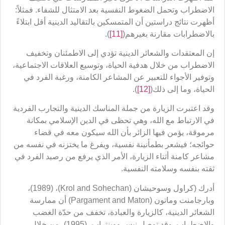
الاضطراب وتحمل الضغوط النفسية بعد الامتثال للشفاء. فمثلاً:
أظهرت نتائج دراستين أن المتمسكين بالتقاليد الدينية أقل ابتلاءً
بالاضطرابات مقارنة بغيرهم(
[11]
).
إن المعتقدات والشعائر الدينية تؤدي إلى الاطمئنان وتخفيف
الاضطراب من خلال هدفية الحياة، وتوسيع العلاقات الاجتماعية،
وتوفير الأجواء للتعبير عن المشاعر الكامنة، ورغبة الفرد في
الحياة، وما إلى ذلك(
[12]
).
وقد اعتبرت الزيارة من جملة المناسك الدينية والتجارب الفردية
في الارتباط مع الله، وهي تحظى في الدين الإسلامي بمكانة
مرموقة، يؤمن فيها الزائر بأن الله سيكون معه في قضاء
حوائجه؛ فيشعر بطمأنينة نفسية، ويفرغ ما يختزنه في نفسه من
مشاعر كامنة أثناء الزيارة، الأمر الذي يرفع من رصيد الفرد في
ثقته بنفسه وسلامته النفسية.
أدرك (كراول وسوحيشان (Krol and Sohechan)، (1989)،
وبارجامنت وماتون (Pargament and Maton) أن ممارسة
الشعائر الدينية، كالزيارة والعبادة، تخفف من حدّة الغضب
والاضطراب. وقد توصل نيس ووينتراب، (1995)، من خلال