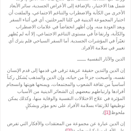
شمل هذا الاختبار، بالإضافة إلى الأعراض الجسدية، سائر الأبعاد
الأخرى من الكآبة والاضطراب والتناغم الاجتماعي، والملفت أن
اختبار المجموعة الدينية في كلتا المرحلتين، أي في أثناء السفر
وبعد العودة منه، وإن أظهر انخفاضاً في علامات الاضطراب
والكآبة، وارتفاعاً في مستوى التناغم الاجتماعي، إلا أنه لم يُظهر
تغيّراً في المؤشرات الجسدية. أما السفر السياحي فلم يترك أي
تغيير في سلامة الأفراد.
الدين والآثار النفسية ــــــ
إن الدين والتدين حقيقة عريقة ترقى في قدمها إلى قدم الإنسان
نفسه، وأصبحت جزءاً من حياته، وإن الدين والمذهب يُشكل ركناً
أساسياً من ثقافة الشعوب والمجتمعات، ويمنحها هويتها وانسجام
أفرادها وارتباطهم ببعضهم. إن الشعائر الدينية من الأسباب
المؤثرة في علاج الاختلالات النفسية والوقاية منها، وكذلك يمكن
توظيفها للارتقاء بسلامة الأفراد على نحو مؤثر وبشكلٍ
ملحوظ(
[1]
).
إن الدين عبارة عن مجموعة من المعتقدات والأفكار التي تفرض
على الأفراد سلوكيات خاصة(
[2]
).