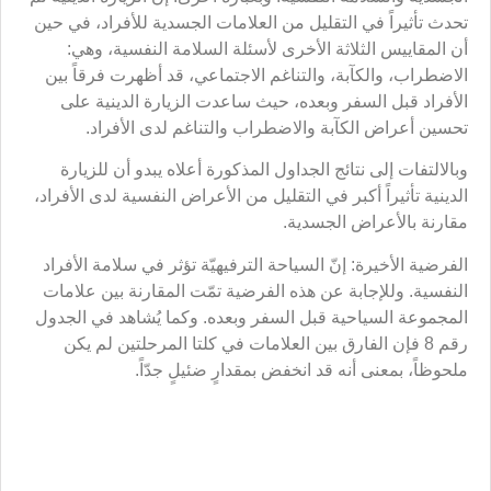
قد أدّت إلى تحسّن ملحوظ في سلامة الأفراد نفسياً (الجدول
رقم 10).وطبقاً لنتائج الجدول أعلاه يمكن القول: إنّ السياحة
الترفيهية لم تؤدِّ إلى انخفاض ملحوظ في علامة السلامة
النفسية لدى الأفراد.
وطبقاً لنتائج التحقيق الراهن يمكن القول: إنّ أفراد المجموعة
الدينية، قياساً بالمجموعة السياحية، كانت تتمتع قبل السفر
بسلامة نفسية وروحيةٍ أعلى، وهكذا الأمر بعد العودة من السفر.
وقد خرجت نتائج هذا التحقيق مؤيّدة للتحقيقات التي قام بها
بارجامنت وماتون 1992؛ ونيس وينتراب 1995؛ وموريس 1983،
حيث توصلوا جميعاً إلى أن المشاركة في المناسك والزيارات
الدينية تؤدّي إلى انخفاض الاضطراب والغضب والاختلالات
النفسية. وقد يكون مطابقاً لما توصّل إليه كوئينج ومساعدوه
1981، من أن الزيارة الدينية تؤثر إيجاباً على السلامة النفسية
للأفراد بشكلٍ ملحوظ، خاصة وأنها قد خفضت الاضطراب
والكآبة، ورفعت من التناغم الاجتماعي، حيث يشعر الزائر