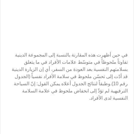
بالقرب من الله تعالى، وتفريغ ما يختزنه في نفسه من المشاعر،
ويطمئن إلى عون الله وشموله برحمته، ويصبح أكثر تفاؤلاً
وإيجابية، وينظر إلى الحياة بعين الرضا، الأمر الذي يؤدّي إلى
تحسين الأخلاق والسلامة النفسية والروحية.
الهوامش
(
*) باحثة في علم النفس والاجتماع.
(
**) باحثة في علم النفس والاجتماع.
([1]) داويديان، 1376.
([2]) روبرت، 1992.
([3]) نيلمان وبرسود (Nealman and Persaud)، 1995.
([4]) والتس وكرايدر (Willits and Crider)، 1992، نقلاً عن
(كوئينج (Koening) ومساعديه، 1992.
([5]) نقلاً ًعن أبي القاسمي، وحجاران، 1376.