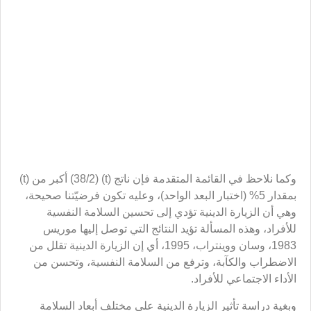
وكما نلاحظ في القائمة المتقدمة فإن ناتج (t) (38/2) أكبر من (t)
بمقدار 5% (اختبار البعد الواحد)، وعليه تكون فرضيّتنا صحيحة،
وهي أن الزيارة الدينية تؤدي إلى تحسين السلامة النفسية
للأفراد، وهذه المسألة تؤيد النتائج التي توصل إليها موريس
1983، وسان ووينتراب، 1995، أي إن الزيارة الدينية تقلل من
الاضطراب والكآبة، وترفع من السلامة النفسية، وتحسن من
الأداء الاجتماعي للأفراد.
وبغية دراسة تأثير الزيارة الدينية على مختلف أبعاد السلامة
النفسية والروحية بين أفراد المجموعتين في كلتا المرحلتين
(قبل السفر وبعده)، من حيث الاضطراب والكآبة والانسجام
الاجتماعي، والأعراض الجسدية، تم تنظيم أسئلة مخبرية
للسلامة النفسية (GHQ) للمقارنة، وأثبتنا النتائج في الجداول
رقم 5 و6 و7 و8.