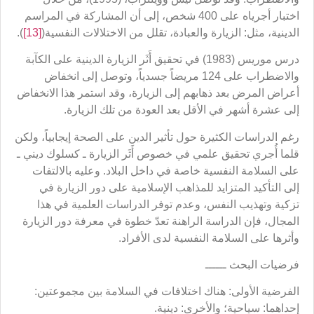
اختبار أجرياه على 400 شخص، إلى أن المشاركة في المراسم
الدينية، مثل: الزيارة والعبادة، تقلل من الاختلالات النفسية(
[13]
).
درس موريس (1983) في تحقيق أَثَر الزيارة الدينية على الكآبة
والاضطراب على 124 مريضاً جسدياً، وتوصل إلى انخفاض
أعراض المرض بعد ذهابهم إلى الزيارة، وقد استمر هذا الانخفاض
إلى عشرة أشهر في الأقل بعد العودة من تلك الزيارة.
رغم الدراسات الكثيرة حول تأثير الدين على الصحة إيجابياً، ولكن
قلما أُجري تحقيق علمي في خصوص أَثَر الزيارة ـ كسلوك ديني ـ
على السلامة النفسية خاصة في داخل البلاد. وعليه بالالتفات
إلى التأكيد المتزايد للمذاهب الإسلامية على دور الزيارة في
تزكية وتهذيب النفس، وعدم توفر الدراسات العلمية في هذا
المجال، فإن الدراسة الراهنة تعدّ خطوة في معرفة دور الزيارة
وأثرها على السلامة النفسية لدى الأفراد.
فرضيات البحث ــــــ
الفرضية الأولى: هناك اختلافات في السلامة بين مجموعتين:
إحداهما: سياحية؛ والأخرى: دينية.