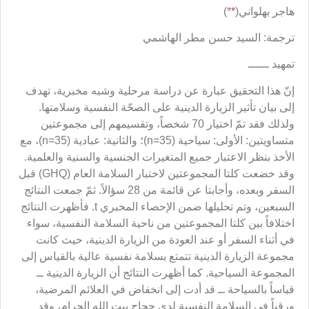
هاجر بهلواني(
*
*)
ترجمة: السيد حسن مطر الهاشمي
تمهيد ــــــ
إنّ هذا التحقيق عبارة عن دراسة مرحلية وشبه مخبرية، تهدف
إلى بيان تأثير الزيارة الدينية على الصحّة النفسية وسلامتها.
ولذلك فقد تمّ اختيار 70 شخصاً، وتقسيمهم إلى مجموعتين
متساويتين: الأولى: سياحية (n=35)؛ والثانية: عبادية (n=35)، مع
الأخذ بنظر الاعتبار جميع المتغيرات الجنسية والسنية والعلمية.
وقد خضعت كلتا المجموعتين لاختبار السلامة العام (GHQ) قبل
السفر وبعده، وأجابتا عن قائمة من 28 سؤالاً. ثمّ جمعت النتائج
السبعين، وتم تحليلها ضمن الإحصاء المخبري t. فأظهرت النتائج
اختلافاً بين كلتا المجموعتين من ناحية السلامة النفسية، سواء
في أثناء السفر أو عند العودة من الزيارة الدينية، حيث كانت
مجموعة الزيارة الدينية تتمتع بسلامة نفسية عالية بالقياس إلى
المجموعة السياحية. كما أظهرت النتائج أن الزيارة الدينية ــ
قياساً بالسياحة ــ قد أدت إلى انخفاض في العلائم المرضية،
ورقياً في السلامة النفسية لدى حجاج بيت الله الحرام، وقد