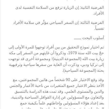
الفرضية الثانية: إن الزيارة ترفع من السلامة النفسية لدى
الأفراد.
الفرضية الثالثة: إن السفر السياحي مؤثِّر في سلامة الأفراد
نفسياً.
أسلوب البحث ــــــ
تم اختيار نموذج التحقيق من بين أفراد توجهوا للمرة الأولى إلى
حجّ بيت الله سنة 1979، وذكروا أن غايتهم من السفر إلى مكة
زيارة بيت الله (المجموعة الدينية)؛ ومجموعة أخرى قد توجهت
إلى تركيا ودبي، وذكرت أن الغاية من سفرها سياحية وترفيهية
بحتة (المجموعة السياحية).
وقد وقع الاختيار على 90 شخصاً من هاتين المجموعتين، مع
الأخذ بنظر الاعتبار جميع المتغيرات من ناحية الأعمار والجنس
والدين والمستوى العلمي. وقد تمت هذه الدراسة بالتنسيق
والتعاون مع المسؤولين عن إدارة القوافل السياحية والدينية،
بعد إعداد هؤلاء المسؤولين وإحاطتهم علماً بكيفية جمع
المعلومات، ثم تم جمع هذه المعلومات على مرحلتين: