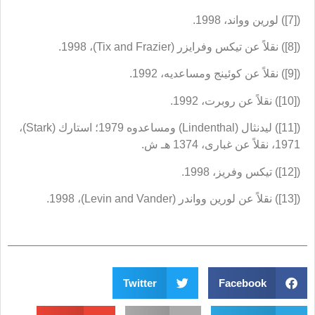
عن خطورة تحويل الدين إلى إيديولوجيا سياسية
خطبة السيدة زينب في الشام، دراسة سندية وتحليل رجالي
إمامة الجواد، ضرورة مالية أم خيرة إلهية؟
خواطر حول التقليد
النجوى في القرآن، قانون تشكل الوعي الاجتماعي (قراءة في التفسير
الاجتماعي لآية النجوى)
أحداث واقعة الطف… حين تختلف الآراء
عن البكاء والصراخ والجزع على مصيبة الحسين(ع)
اتجاهات التجديد الديني وأثره في الواقع الاجتماعي
مواجهة ثقافة الفقر
مفهوم الكرامة الإنسانية في القرآن الكريم
الإسلام والمجتمع المدني.. مقاربة أولية
كيف نعزز حقائق الاعتدال في الوسط الاجتماعي؟