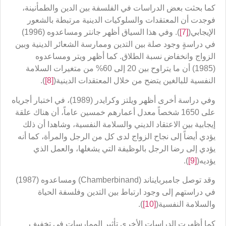
كما بحثت بعض الدراسات في الفلسفة بين الدين والطمأنينة،
فوجدت أن المعتقدات والسلوكيات الدينية مرتبطة بالشعور
الإيجابي(
[7]
). وفي هذا السياق أظهر جانتر ومساعدوه (1996)
في دراسةٍ وجود صلة بين التدين وممارسة الشعائر الدينية وبين
الزواج وانخفاض نسبة الطلاق. كما أظهر ويتر ومساعدوه
(1985) أن ما يتراوح بين 20 إلى 60% من متغيرات السلامة
النفسية للبالغين يتضح من خلال المعتقدات الدينية(
[8]
).
وفي دراسة أخرى أظهر ويلتز وكرايدر (1989)، في اختبار أجرياه
على 1650 شخصاً معدل أعمارهم خمسين عاماً، أن هناك علقة
إيجابية بين الاعتقاد الديني والسلامة النفسية، وشاهدا أن ذلك
يؤدي أيضاً إلى نجاح الزواج لدى كل من الرجل والمرأة، كما أنه
يؤدي إلى رضا الرجل بالوظيفة التي يشغلها، والعمل الذي
يؤديه(
[9]
).
وقد توصل جامبربايناند (Chamberbinand) ومساعدوه (1987)
في دراستهم إلى وجود ارتباط بين التدين وفلسفة الحياة
والسلامة النفسية(
[10]
).
كما أظهرت الدراسات الأخرى تأثير الممارسات في تخفيف