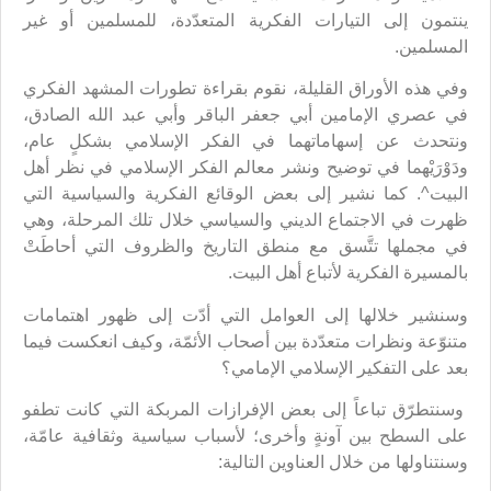
ينتمون إلى التيارات الفكرية المتعدّدة، للمسلمين أو غير
المسلمين.
وفي هذه الأوراق القليلة، نقوم بقراءة تطورات المشهد الفكري
في عصري الإمامين أبي جعفر الباقر وأبي عبد الله الصادق،
ونتحدث عن إسهاماتهما في الفكر الإسلامي بشكلٍ عام،
ودَوْرَيْهما في توضيح ونشر معالم الفكر الإسلامي في نظر أهل
البيت^. كما نشير إلى بعض الوقائع الفكرية والسياسية التي
ظهرت في الاجتماع الديني والسياسي خلال تلك المرحلة، وهي
في مجملها تتَّسق مع منطق التاريخ والظروف التي أحاطَتْ
بالمسيرة الفكرية لأتباع أهل البيت.
وسنشير خلالها إلى العوامل التي أدّت إلى ظهور اهتمامات
متنوّعة ونظرات متعدّدة بين أصحاب الأئمّة، وكيف انعكست فيما
بعد على التفكير الإسلامي الإمامي؟
وسنتطرّق تباعاً إلى بعض الإفرازات المربكة التي كانت تطفو
على السطح بين آونةٍ وأخرى؛ لأسباب سياسية وثقافية عامّة،
وسنتناولها من خلال العناوين التالية: