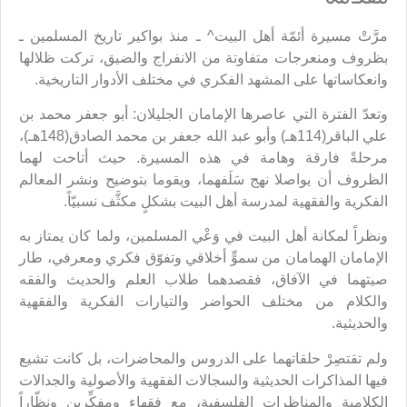
مرَّتْ مسيرة أئمّة أهل البيت^ ـ منذ بواكير تاريخ المسلمين ـ
بظروف ومنعرجات متفاوتة من الانفراج والضيق، تركت ظلالها
وانعكاساتها على المشهد الفكري في مختلف الأدوار التاريخية.
وتعدّ الفترة التي عاصرها الإمامان الجليلان: أبو جعفر محمد بن
علي الباقر(114هـ) وأبو عبد الله جعفر بن محمد الصادق(148هـ)،
مرحلةً فارقة وهامة في هذه المسيرة. حيث أتاحت لهما
الظروف أن يواصلا نهج سَلَفهما، ويقوما بتوضيح ونشر المعالم
الفكرية والفقهية لمدرسة أهل البيت بشكلٍ مكثَّف نسبيّاً.
ونظراً لمكانة أهل البيت في وَعْي المسلمين، ولما كان يمتاز به
الإمامان الهمامان من سموٍّ أخلاقي وتفوّق فكري ومعرفي، طار
صيتهما في الآفاق، فقصدهما طلاب العلم والحديث والفقه
والكلام من مختلف الحواضر والتيارات الفكرية والفقهية
والحديثية.
ولم تقتصِرْ حلقاتهما على الدروس والمحاضرات، بل كانت تشيع
فيها المذاكرات الحديثية والسجالات الفقهية والأصولية والجدالات
الكلامية والمناظرات الفلسفية، مع فقهاء ومفكِّرين ونظّاراً