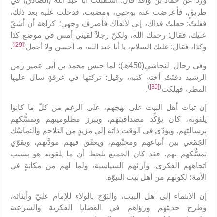
ورد عن حمّاد بن واقد قال: استقبلْتُ أبا عبد الله (الصادق) في
طريقٍ، فأعرضت عنه بوجهي، ومضيت، فدخلت عليه بعد ذلك،
فقلتُ: جعلتُ فداك، إني لألقاك فأصرف وجهي؛ كراهة أن أشقّ
عليك، فقال: رحمك الله، ولكنّ رجلاً لقيني أمس في موضع كذا
)
[29]
(
وكذا، فقال: عليك السلام، يا أبا عبد الله، ما أحسن ولا أجمل
.
وفي رجال النجاشي(450هـ): لما حبس محمد بن أبي عمير زمن
الرشيد دفنَتْ أخته كتبه، وقيل: تركتها في غرفةٍ سال عليها
)
[30]
(
المطر، فهلكت
.
إن ثبات أهل البيت على نهجهم، على الرغم من كلّ ما كانوا
يلقونه، كان يؤكِّد مصداقيتهم، ويبرز مظلوميتهم وتمسُّكهم
برسالتهم. ويؤدّي في الوقت ذاته إلى مزيدٍ من التلاحم والتماسُك
الجَمْعي بين أتباعهم ومحبِّيهم، ويعمِّق فيهم مودَّتهم، ويقوّي
تمسُّكهم بهم. فقد كان الجميع يلحظ أن ما يلقونه هو بسبب
اتجاههم الفكري، وآرائهم السياسية، ولما لهم من مكانةٍ في
الأمة؛ لكونهم من أهل بيت النبوّة.
إن الانتماء إلى أهل البيت، والبَوْح بالولاء للإمام عليّ وأبنائه،
وطرح حديثهم ورؤاهم في القضايا الفكرية والشرعية