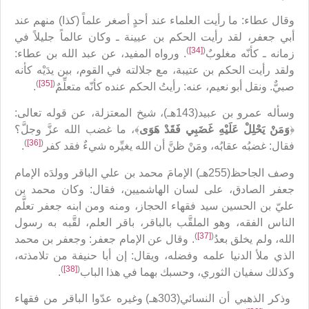
وقال عطاء: ما رأيت العلماء عند أحدٍ أصغر علماً (كذا) منهم عند
أبي جعفر، لقد رأيت الحكم بن عيينة ـ وكان عالماً جليلاً في
)
[34]
(
زمانه ـ كأنّه مغلوبٌ
. ورواه المفيد، عن عبد الله بن عطاء:
ولقد رأيت الحكم بن عتيبة، مع جلالته في القوم، بين يدَيْه كأنه
)
[35]
(
صبيٌّ. ونقل أبو نعيم، عنه: رأيتُ الحكم عنده كأنّه متعلِّمٌ
.
وسأله عمرو بن عبيد(143هـ)، شيخ المعتزلة، عن قوله تعالى:
﴿
وَمَنْ يَحْلِلْ عَلَيْهِ غَضَبِي فَقَدْ هَوَى
﴾، ما غضب الله عزَّ وجلَّ؟
)
[36]
(
فقال: غضبُه عقابُه، ومَنْ ظنَّ أن الله يغيِّره شيءٌ فقد كفر
.
وصف الجاحظ(255هـ) الإمامَ محمد بن علي الباقر وولدَه الإمام
جعفر الصادق، على لسان الهاشميين، فقال: وكان محمد بن
عليّ بن الحسين سيد فقهاء الحجاز، ومنه ومن ابنه جعفر تعلَّم
الناس الفقه، وهو الملقَّب بالباقر، باقر العلم، لقَّبه به رسول
)
[37]
(
الله، ولم يخلق بعدُ
. وقال عن الإمام جعفر: وجعفر بن محمد
الذي ملأ الدنيا علمه وفضله، ويقال: إن أبا حنيفة من تلامذته،
)
[38]
(
وكذلك سفيان الثوري، وحسبك بهما في هذا الباب
.
وذكر الذهبي أن النسائي(303هـ) وغيره عدّوا الباقر من فقهاء