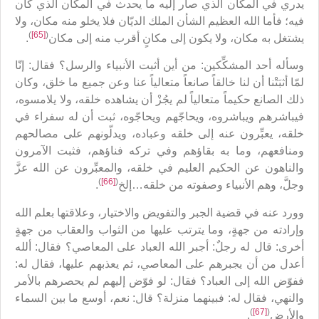
يدري في المكان الذي صار إليه ما يحدث في المكان الذي كان
فيه؛ فأما الله العظيم الشأن الملك الديّان فلا يخلو منه مكان، ولا
)
[65]
(
يشتغل به مكان، ولا يكون إلى مكانٍ أقرب منه إلى مكان
.
وسأله أحد المشكِّكين: من أين أثبت الأنبياء والرسل؟ فقال: إنّا
لمّا أثبَتْنا أن لنا خالقاً صانعاً متعالياً عنا وعن جميع ما خلق، وكان
ذلك الصانع حكيماً متعالياً لم يجُزْ أن يشاهده خلقه، ولا يلامسوه،
فيباشرهم ويباشروه، ويحاجّهم ويحاجّوه، ثبت أن له سفراء في
خلقه، يعبِّرون عنه إلى خلقه وعباده، ويدلّونهم على مصالحهم
ومنافعهم، وما به بقاؤهم وفي تركه فناؤهم، فثبت الآمرون
والناهون عن الحكيم العليم في خلقه، والمعبِّرون عن الله عزَّ
)
[66]
(
وجلَّ، وهم الأنبياء وصفوته من خلقه…إلخ
.
وورد عنه في قضية الجبر والتفويض والاختيار، وعلاقتها بعلم الله
وإرادته من جهةٍ، وما يترتب عليها من الثواب والعقاب من جهةٍ
أخرى: قال له رجلٌ: أجبر الله العباد على المعاصي؟ فقال: ألله
أعدل من أن يجبرهم على المعاصي، ثم يعذبهم عليها، فقال له:
ففوّض الله إلى العباد؟ فقال: لو فوّض إليهم لم يحصرهم بالأمر
والنهي، فقال له: فبينهما منزلة؟ قال: نعم، أوسع ما بين السماء
)
[67]
(
والأرض
.