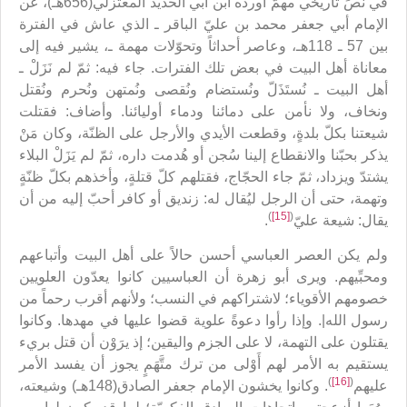
في نصٍّ تاريخي مهمّ أورده ابن أبي الحديد المعتزلي(656هـ)، عن
الإمام أبي جعفر محمد بن عليّ الباقر ـ الذي عاش في الفترة
بين 57 ـ 118هـ، وعاصر أحداثاً وتحوّلات مهمة ـ، يشير فيه إلى
معاناة أهل البيت في بعض تلك الفترات. جاء فيه: ثمّ لم نَزَلْ ـ
أهل البيت ـ نُستَذَلّ ونُستضام ونُقصى ونُمتهن ونُحرم ونُقتل
ونخاف، ولا نأمن على دمائنا ودماء أوليائنا. وأضاف: فقتلت
شيعتنا بكلّ بلدةٍ، وقطعت الأيدي والأرجل على الظنّة، وكان مَنْ
يذكر بحبّنا والانقطاع إلينا سُجن أو هُدمت داره، ثمّ لم يَزَلْ البلاء
يشتدّ ويزداد، ثمّ جاء الحجّاج، فقتلهم كلّ قتلةٍ، وأخذهم بكلّ ظنّةٍ
وتهمة، حتى أن الرجل ليُقال له: زنديق أو كافر أحبّ إليه من أن
)
[15]
(
يقال: شيعة عليّ
.
ولم يكن العصر العباسي أحسن حالاً على أهل البيت وأتباعهم
ومحبِّيهم. ويرى أبو زهرة أن العباسيين كانوا يعدّون العلويين
خصومهم الأقوياء؛ لاشتراكهم في النسب؛ ولأنهم أقرب رحماً من
رسول الله|. وإذا رأوا دعوةً علوية قضوا عليها في مهدها. وكانوا
يقتلون على التهمة، لا على الجزم واليقين؛ إذ يرَوْن أن قتل بريء
يستقيم به الأمر لهم أَوْلى من ترك متَّهَمٍ يجوز أن يفسد الأمر
)
[16]
(
عليهم
. وكانوا يخشون الإمام جعفر الصادق(148هـ) وشيعته،