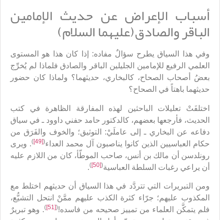
أسباب الإعراض عن حديث الإمامين
الباقر والصادق(عليهما السلام)
وفي هذا السياق يطرح سؤالٌ مفاده: إذا كان هذا هو المستوى
العلمي الرفيع للإمامين الجليلين الباقر والصادق فلماذا لم يُخرِّج
بعضُ أصحاب الصحاح، كالبخاري، حديثهما؟ ولماذا كان حضور
حديثهما باهتاً في الصحاح؟
اختلفَتْ تعليلات الباحثين لهذه المفارقة الظاهرة في كتب
الحديث، فأرجعها بعضهم، كالدكتور حامد حفني داوود ـ في سياق
دفاعه عن البخاري ـ إلى عاملَيْ: التوثيق؛ والخوف والفَرَق من
)
[49]
(
حكام العباسيين الذين كانوا يناصبون آل محمد العداء
. ويرى
رونلدسن أن مالك بن أنس، صاحب الموطّأ، كان من اللازم عليه
)
[50]
(
أن يراعي رغبات السلطة العباسية
.
ومن التبريرات التي تتردَّد في هذا السياق أن حديثهم اختلط مع
المكذوب عليهم؛ جرّاء كثرة الكذب عليهم ممَّنْ انتحل التشيُّع،
)
[51]
(
فلم يتمكَّن العلماء من تمييز صحيحه من فاسده!
. وهو تبريرٌ