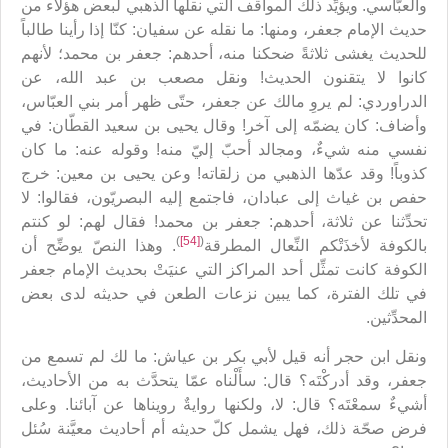
والعبّاسي. ويؤيِّد ذلك المواقف التي نقلها الذهبي لبعض هؤلاء من
حديث الإمام جعفر، ومنها: ما نقله عن سفيان: كنّا إذا رأينا طالباً
للحديث يغشى ثلاثةً ضحكنا منه، أحدهم: جعفر بن محمد؛ لأنهم
كانوا لا يتقنون الحديث! ونقل مصعب بن عبد الله، عن
الدراوردي: لم يروِ مالك عن جعفر، حتّى ظهر أمر بني العبّاس،
وأضاف: كان يضمّه إلى آخر! وقال يحيى بن سعيد القطّان: في
نفسي منه شيءٌ، ومجالد أحبّ إليّ منه! وقوله عنه: ما كان
كذوباً! وقد عدّها الذهبي من زلقاته! وعن يحيى بن معين: خرج
حفص بن غياث إلى عبادان، فاجتمع إليه البصريّون، فقالوا: لا
تحدِّثنا عن ثلاثة، أحدهم: جعفر بن محمد! فقال لهم: لو كنتم
)
[54]
(
بالكوفة لأخذَتْكم النِّعال المطرقة
. وهذا النصّ يوضِّح أن
الكوفة كانت تمثِّل أحد المراكز التي عنيَتْ بحديث الإمام جعفر
في تلك الفترة، كما يبين نزعات الطعن في حديثه لدى بعض
المحدِّثين.
ونقل ابن حجر أنه قيل لأبي بكر بن عياش: ما لك لم تسمع من
جعفر، وقد أدركْتَه؟ قال: سأَلْناه عمّا يتحدَّث به من الأحاديث،
أشيءٌ سمعْتَه؟ قال: لا، ولكنها روايةٌ رويناها عن آبائنا. وعلى
فرض صحّة ذلك، فهل يشمل كلّ حديثه أم أحاديث معيَّنة سُئل