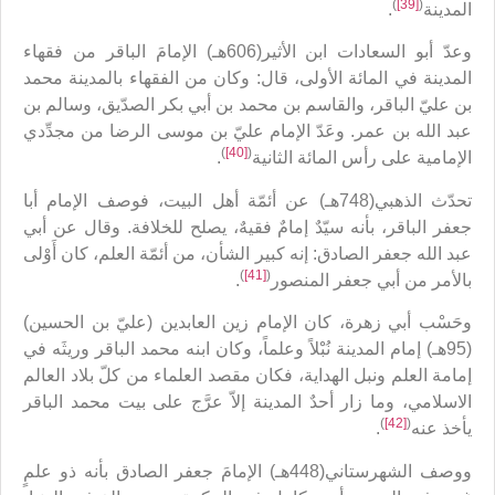
)
[39]
(
المدينة
.
وعدّ أبو السعادات ابن الأثير(606هـ) الإمامَ الباقر من فقهاء
المدينة في المائة الأولى، قال: وكان من الفقهاء بالمدينة محمد
بن عليّ الباقر، والقاسم بن محمد بن أبي بكر الصدّيق، وسالم بن
عبد الله بن عمر. وعَدّ الإمام عليّ بن موسى الرضا من مجدِّدي
)
[40]
(
الإمامية على رأس المائة الثانية
.
تحدّث الذهبي(748هـ) عن أئمّة أهل البيت، فوصف الإمام أبا
جعفر الباقر، بأنه سيّدٌ إمامٌ فقيهٌ، يصلح للخلافة. وقال عن أبي
عبد الله جعفر الصادق: إنه كبير الشأن، من أئمّة العلم، كان أَوْلى
)
[41]
(
بالأمر من أبي جعفر المنصور
.
وحَسْب أبي زهرة، كان الإمام زين العابدين (عليّ بن الحسين)
(95هـ) إمام المدينة نُبْلاً وعلماً، وكان ابنه محمد الباقر وريثَه في
إمامة العلم ونبل الهداية، فكان مقصد العلماء من كلّ بلاد العالم
الاسلامي، وما زار أحدٌ المدينة إلاّ عرَّج على بيت محمد الباقر
)
[42]
(
يأخذ عنه
.
ووصف الشهرستاني(448هـ) الإمامَ جعفر الصادق بأنه ذو علمٍ