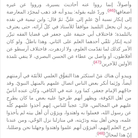
وأصولاً، إنما رووا عنه أحاديث يسيرة، ورووا عن غيره
)
[46]
(
أضعافها
. وردّ عليه بقوله: يبدو أنه قد ذهب لمجرّد المعارضة
إلى إنكار نسبة أيّ علمٍ إلى عليٍّ. ثمّ قال: وابن تيمية في نقده
يريد أن يجعل التلميذ موافقاً للأستاذ في كلّ آرائه، حتى يعترف
بالتلمذة؛ فاختلاف أبي حنيفة على جعفر في قضايا الفقه تبرِّر
لديه إنكار تلقّي أحدهما العلم على الثاني. وهذا باطلٌ. ولو كان
الأمر كذلك لما تقدّمت العلوم، ولا ازدهرت. فاختلاف أرسطو عن
أفلاطون، أو واصل بن عطاء عن الحسن البصري، لا ينفي تلمذة
)
[47]
(
الأولين للآخرين
.
ويبدو أن هناك مَنْ استكثر هذا التفوُّق العلمي للأئمّة في أزمنتهم
أيضاً، ورُبَما أنكر بعض الناس اتصال علمهم بالمنهل النبويّ. وقد
حاجّهم الإمام جعفر، كما ورد عنه في الكافي، وكان عنده أناسٌ
من أهل الكوفة، ويظهر أنهم طرحوا عليه بعض ما كان يطرح
عليهم في المجالس، قال: عجباً للناس، إنهم أخذوا علمهم كلّه
عن رسول الله، فعملوا به واهتدوا، ويرَوْن أن أهل بيته لم يأخذوا
علمه، ونحن أهل بيته وذرّيته، في منازلنا نزل الوَحْي، ومن عندنا
خرج العلم إليهم، أفيرَوْن أنهم علموا واهتدوا وجهلنا نحن وضللنا،
)
[48]
(
إنّ هذا لمحالٌ
.