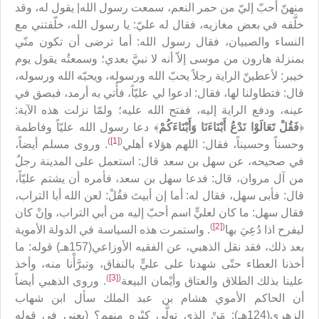
منهنّ أحبّ إليّ من حمر النعم، سمعت رسول الله| يقول له، وقد
خلَّفه في بعض مغازيه، فقال له عليّ: يا رسول الله، خلّفتني مع
النساء والصبيان، فقال رسول الله: أما ترضى أن تكون منّي
بمنزلة هارون من موسى إلاّ أنه لا نبيَّ بعدي؛ وسمعتُه يقول يوم
خيبر: لأعطينّ الراية رجلاً يحبّ الله ورسوله، ويحبّه الله ورسوله،
قال: فتطاولنا لها، فقال: ادعوا لي عليّاً، فأُتي به أرمد، فبصق في
عينه، ودفع الراية إليه، ففتح الله عليه؛ ولمّا نزلت هذه الآية:
﴿
فَقُلْ تَعَالَوْا نَدْعُ أَبْنَاءَنَا وَأَبْنَاءَكُمْ
﴾ دعا رسول الله عليّاً وفاطمة
)
[1]
(
وحسناً وحسيناً، فقال: اللهم هؤلاء أهلي
. وروى مسلم أيضاً،
في صحيحه، عن سهل بن سعد قال: استعمل على المدينة رجلٌ
من آل مروان، قال: فدعا سهل بن سعد، فأمره أن يشتم عليّاً،
قال: فأبى سهل، فقال له: أما إن أبيتَ فقُلْ: لعن الله أبا التراب،
فقال سهل: ما كان لعليٍّ اسم أحبّ إليه من أبي التراب، وإنْ كان
)
[2]
(
ليفرح اذا دُعِيَ بها
. واستمرت هذه السياسة في الدولة الأموية
بعد ذلك، فقد نقل الذهبي، عن الفقيه الأوزاعي(157هـ) قوله: ما
أخذنا العطاء حتّى شهدنا على عليٍّ بالنفاق، وتبرَّأْنا منه، وأخذ
)
[3]
(
علينا بذلك الطلاق والعتاق وأيْمان البيعة
. وروى الذهبي أيضاً
أن الحاكم الأموي هشام بن عبد الملك سأل ابن شهاب
الزهري(124هـ): مَنْ الذي تولَّى كِبْره منهم؟ (يعني في قوله