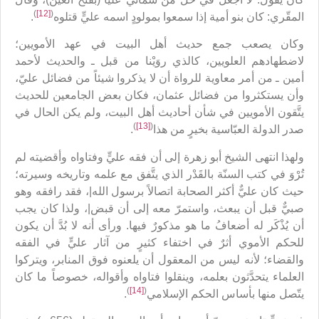
)
[12]
(
المقّري: كان بنو أمية إذا سمعوا بمولودٍ اسمه عليٍّ قتلوه
.
وكان يصعب جمع حديث أهل البيت في عهد الأمويين؛
لاضطهادهم العلويين، كالذي روَيْنا من قبل ـ والحديث لأحمد
أمين ـ من أمر معاوية للرواة أن لا يذكروا شيئاً من فضائل عليّ،
وأن يستكثروا من فضائل عثمان، فكان بعض الجامعين للحديث
يتَّقون الأمويين في شأن أحاديث أهل البيت، ولم يكن الحال في
)
[13]
(
صدر الدولة العبّاسية بخيرٍ من هذا
.
ولهذا انتهى الشيخ أبو زهرة إلى أن فقه عليٍّ وفتاواه وأقضيته لم
تُرْوَ في كتب السنّة بالقَدْر الذي يتَّفق مع علمه وتاريخه وسيرته؛
حيث كان عليٌّ أكثر الصحابة اتصالاً برسول الله|، فقد رافقه وهو
صبيٌّ قبل أن يبعث، واستمرّ معه إلى أن قبض|، ولذا كان يجب
أن يُذْكَر له أضعافُ ما هو مذكورٌ فيها. ورأى أنه لا بُدَّ أن يكون
للحكم الأموي أثرٌ في اختفاء كثيرٍ من آثار عليٍّ في الفقه
والقضاء؛ لأنه ليس من المعقول أن يلعنوه فوق المنابر، ويتركوا
العلماء يتحدَّثون بعلمه، وينقلوا فتاواه وأقواله، خصوصاً ما كان
)
[14]
(
يتّصل منها بأساس الحكم الإسلامي
.