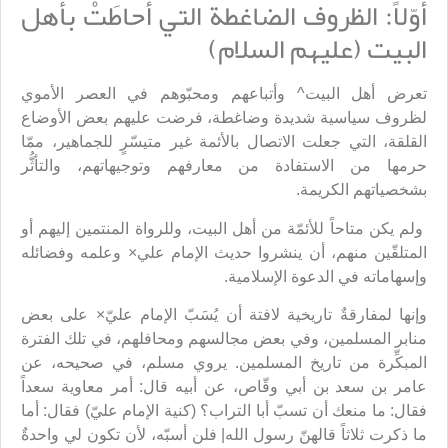
أوّلاً: الظروف الضاغطة التي أحاطَتْ بأهل
البيت (عليهم السلام)
تعرض أهل البيت^ وأتباعهم ومحبّوهم في العصر الأموي
لظروف سياسية شديدة وضاغطة، فرضت عليهم بعض الأوضاع
القلقة، التي جعلت الاتصال بالأئمة غير متيسّرٍ للجماهير، ممّا
حرمها من الاستفادة من معارفهم وتوجيهاتهم، والتأثُّر
بشخصياتهم الكريمة.
ولم يكن متاحاً للأئمّة من أهل البيت، وللرواة المنتمين إليهم أو
المتلقّين منهم، أن ينشروا حديث الإمام علي× وعلمه وفضائله
وإسهاماته في الدعوة الإسلامية.
وإنها لمفارقةٌ تاريخية لافتة أن يُسَبّ الإمام عليّ× على بعض
منابر المسلمين، وفي بعض مجالسهم ومحافلهم، في تلك الفترة
المبكِّرة من تاريخ المسلمين. يروي مسلم، في صحيحه، عن
عامر بن سعد بن أبي وقّاص، عن أبيه قال: أمر معاوية سعداً
فقال: ما منعك أن تسبّ أبا التراب؟ (كنية الإمام عليّ) فقال: أما
ما ذكرت ثلاثاً قالهنّ رسول الله| فلن أسبّه، لأن تكون لي واحدةٌ