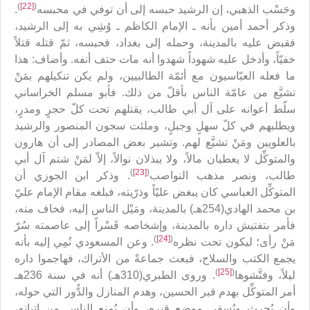
)
[22]
(
وحَسْب الذهبي، إن الرشيد حبسه إلى أن توفي في محبسه
.
وذكر أحمد أمين بأنه ـ الإمام الكاظم ـ وُشِي به إلى الرشيد،
فقبض عليه بالمدينة، وحمله إلى بغداد، فحبسه، ثمّ قتله قتلاً
خفيّاً، وأدخل عليه شهوداً شهدوا أنه مات حتف أنفه. وأضاف: هذا
ما فعله العبّاسيون مع أئمّة الطالبيين، ولم يكن تنكيلهم بمَنْ
تشيَّع من عامّة الناس بأقلّ من ذلك. فأبو مسلم الخراساني
سلّط أعوانه على آل أبي طالب، يقتلهم تحت كلّ حجرٍ ومدرٍ،
ويطلبهم في كلّ سهلٍ وجبلٍ، وملئت سجون المنصور والرشيد
بالعلويين ومَنْ تشيَّع لهم. وتشير بعض المصادر إلى أن هارون
والمتوكِّل لا يعطيان مالاً، ولا يبذلان نوالاً، إلاّ لمَنْ شتم آل أبي
)
[23]
(
طالب، ونصر مذهب النواصب
. وذكر ابن الجوزي أن
المتوكِّل العباسي كان يبغض عليّاً وذرّيته، فبلغه مقام الإمام عليّ
بن محمد الهادي(254هـ) بالمدينة، ومَيْل الناس إليه، فخاف منه،
فأمر بتفتيش داره بالمدينة، وإشخاصه قَسْراً إلى عاصمته سُرّ
)
[24]
(
مَنْ رأى؛ ليكون تحت نظره
. وعن المسعودي نُمِي إليه بأنه
يجمع الكتب والسلاح، فبعث جماعةً من الأتراك، فهاجموا داره
)
[25]
(
ليلاً، وفتَّشوها
. وروى الطبري(310هـ) أنه في سنة 236هـ
أمر المتوكِّل بهدم قبر الحسين، وهدم المنازل والدُّور التي حوله،
وأن يُحرث ويُسقى موضع قبره، وأن يُمنع الناس من إتيانه،