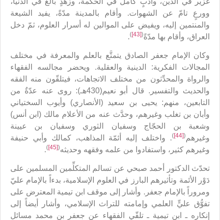
غزير في الدين، وأدبٍ كامل في الحكمة، وزهدٍ بالغ في الدنيا،
وورعٍ تامّ عن الشهوات. وأقام بالمدينة مدّةً، يفيد الشيعة
والمنتمين إليه، ويفيض على الموالين له أسرار العلوم، ثمّ دخل
)
[43]
(
العراق، وأقام بها مدّةً
.
وكان الإمام جعفر الصادق يتمتَّع بالعلم والمعرفة في مختلف
المجالات الفكرية: الدينية والعقلية. ويحضر مجالسه الفقهاء
والرواة والمحدِّثون من مختلف الاتجاهات، فيتلقّون منه الفقه
والحديث والتفسير. قال أبو نعيم(430هـ): روى عنه عدّةٌ من
التابعين، منهم: يحيى بن سعيد (الأنصاري) وأيوب السختياني
وأبان بن تغلب وغيرهم، وحدَّث عنه من الأعلام مالك (ابن أنس)
وشعبة بن الحجّاج وسفيان الثوري وسفيان بن عيينة
)
[44]
(
وغيرهم
. واختلف إليه أئمّة المذاهب، كمالك وأبي حنيفة
)
[45]
(
وغيرهم كثير، واستفادوا من علمه وفقهه وحديثه
.
تحدّث الدكتور أحمد صبحي عن تسالم المتكلِّمين المسلمين على
دَوْر الأئمة وتأثيرهم البارز في العلوم الإسلامية، بدءاً بالإمام عليّ
ومروراً بالإمام جعفر. وأشار إلى موقف ابن تيمية المعترض على
تفوُّق عليٍّ العلمي وإمامته للتراث الإسلامي، وأشار أيضاً إلى
إنكاره ـ ابن تيمية ـ تلقّي الفقهاء عن جعفر بن محمد مسائل