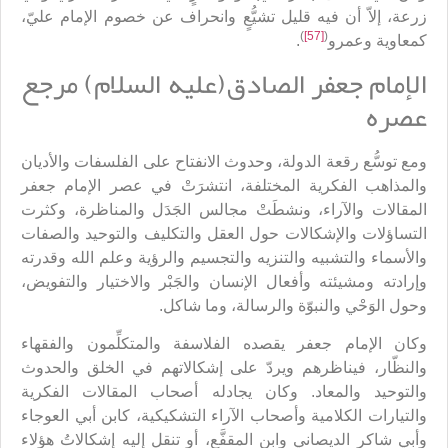
زرعة، إلاّ أن فيه قليل تشيُّعٍ وانحراف عن خصوم الإمام عليّ،
)
[57]
(
كمعاوية وعمرو
.
الإمام جعفر الصادق(عليه السلام) مرجع
عصره
ومع توسُّع رقعة الدولة، وحدوث الانفتاح على الفلسفات والأديان
والمذاهب الفكرية المختلفة، انتشرَتْ في عصر الإمام جعفر
المقالات والآراء، ونشطَتْ مجالس الجَدَل والمناظرة، وكثرت
التساؤلات والإشكالات حول العقل والتكليف والتوحيد والصفات
والأسماء والتشبيه والتنزيه والتجسيم والرؤية وعلم الله وقدرته
وإرادته ومشيئته وأفعال الإنسان والجَبْر والاختيار والتفويض،
وحول الوَحْي والنبوّة والرسالة، وما شاكل.
وكان الإمام جعفر يقصده الفلاسفة والمتكلِّمون والفقهاء
والنظّار، فيناظرهم ويردّ على إشكالاتهم في الخلق والحدوث
والتوحيد والمعاد. وكان يجادله أصحاب المقالات الفكرية
والتيارات الكلامية وأصحاب الآراء التشكيكية، كابن أبي العوجاء
وأبي شاكر الديصاني وابن المقفَّع، أو تنقل إليه إشكالاتُ هؤلاء