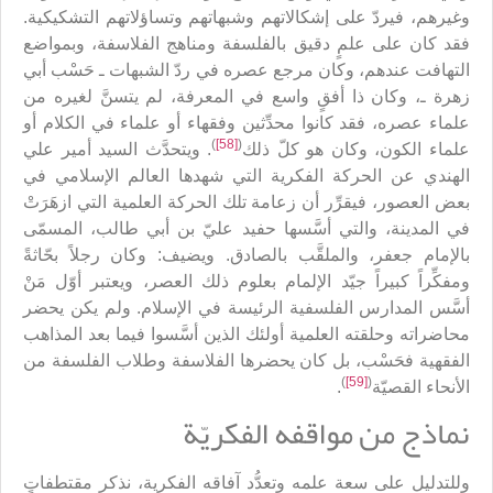
وغيرهم، فيردّ على إشكالاتهم وشبهاتهم وتساؤلاتهم التشكيكية.
فقد كان على علمٍ دقيق بالفلسفة ومناهج الفلاسفة، وبمواضع
التهافت عندهم، وكان مرجع عصره في ردّ الشبهات ـ حَسْب أبي
زهرة ـ، وكان ذا أفقٍ واسع في المعرفة، لم يتسنَّ لغيره من
علماء عصره، فقد كانوا محدِّثين وفقهاء أو علماء في الكلام أو
)
[58]
(
علماء الكون، وكان هو كلّ ذلك
. ويتحدَّث السيد أمير علي
الهندي عن الحركة الفكرية التي شهدها العالم الإسلامي في
بعض العصور، فيقرِّر أن زعامة تلك الحركة العلمية التي ازهَرَتْ
في المدينة، والتي أسَّسها حفيد عليّ بن أبي طالب، المسمّى
بالإمام جعفر، والملقَّب بالصادق. ويضيف: وكان رجلاً بحّاثةً
ومفكِّراً كبيراً جيّد الإلمام بعلوم ذلك العصر، ويعتبر أوّل مَنْ
أسَّس المدارس الفلسفية الرئيسة في الإسلام. ولم يكن يحضر
محاضراته وحلقته العلمية أولئك الذين أسَّسوا فيما بعد المذاهب
الفقهية فحَسْب، بل كان يحضرها الفلاسفة وطلاب الفلسفة من
)
[59]
(
الأنحاء القصيّة
.
نماذج من مواقفه الفكريّة
وللتدليل على سعة علمه وتعدُّد آفاقه الفكرية، نذكر مقتطفاتٍ