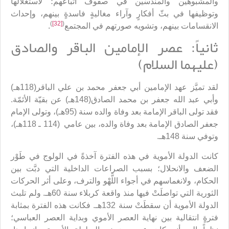
والمشبوهين والمندسّين في صفوف أتباعهم؛ لاستغلالها
وتوظيفها في بثّ أفكارٍ وآراء مغاليةٍ فاسدةٍ بينهم، وإحداث
)
[32]
(
الانقسامات بينهم، وتشويه صورتهم في المجتمع
.
ثانياً: عصر الإمامين الباقر والصادق
(عليهما السلام)
لقد تميَّز عهد الإمامين أبي جعفر محمد بن علي الباقر(118هـ)
وأبي عبد الله جعفر بن محمد الصادق(148هـ) عن بقيّة الأئمّة.
فقد تولى الباقر الإمامة بعد وفاة والده سنة (95هـ)، وتولى الإمام
جعفر الصادق الإمامة بعد وفاة والده، بين عامي (114 ـ 118هـ)،
وتوفي سنة 148هـ.
كانت الدولة الأموية في هذه الفترة آخذةً في الولوج في طَوْر
الضعف والانحلال؛ بسبب الصراعات الداخلية التي دبَّت بين
الحكام، ولانغماسهم في أجواء اللَّهْو والترف، وعلى أثر الحركات
الثورية التي تواصلَتْ فيها منذ واقعة كربلاء سنة 60هـ. ولم تلبث
الدولة الأموية أن سقطَتْ سنة 132هـ. فكانت هذه الفترة بمثابة
فترةٍ انتقالية بين نهاية العصر الأموي وبداية العصر العباسي؛