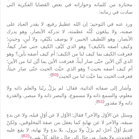
مختارة من كلماته وحواراته في بعض القضايا الفكرية التي
سادت في زمانه:
ورد عنه في التوحيد: إن الله عظيمٌ رفيع، لا يقدر العباد على
صفته، ولا يبلغون كُنْه عظمته، لا تدركه الأبصار، وهو يدرك
الأبصار، وهو اللطيف الخبير، لا يوصف بكَيْفٍ، ولا أينٍ، وحيثٍ؛
وكيف أصفه بالكيف؟ وهو الذي كيَّف الكيف حتى صار كيفاً،
فعرفت الكيف بما كيف لنا من الكيف؛ أم كيف أصفه بأين؟ وهو
الذي أيّن الأين حتّى صار أيناً، فعرفت الأين بما أيّن لنا من الأين؛
أم كيف أصفه بحيث؟ وهو الذي حيَّث الحيث حتّى صار حيثاً،
)
[60]
(
فعرفت الحيث بما حيَّث لنا من الحيث
.
وأشار إلى صفاته الذاتية، فقال: لم يزَلْ ربّنا والعلم ذاته ولا
معلوم، والسمع ذاته ولا مسموع، والبصر ذاته ولا مبصر، والقدرة
)
[61]
(
ذاته ولا مقدور
.
وسئل عن الأوّل والآخر؟ فقال: الأوّل لا عن أوّلٍ قبله، ولا عن بدءٍ
سبقه، والآخر لا عن نهايةٍ كما يعقل من صفة المخلوقين، ولكنْ
قديمٌ أوّلٌ آخرٌ، لم يزَلْ ولا يزول، بلا بدءٍ ولا نهاية، لا يقع عليه
)
[62]
(
الحدوث، ولا يحول من حالٍ إلى حالٍ، خالق كلّ شيءٍ
.