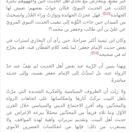
غير مقنعٍ، ويتعارض مع تحدّي أهل الحديث حين واجههوهم بكثرة
الكذب في الحديث النبويّ، فكان جوابُ بعضهم: تعيش لها
)
[52]
(
الجهابذة
. فهل عجزَتْ الجهابذة وتوارَتْ وراء الجُدُر وانسحبَتْ
من الميدان حين جاءت النَّوْبة إلى تنقيب الحديث النبوي المرويّ
عن عليّ بن أبي طالب وجعفر بن محمد؟!
وكان ابن تيمية أكثر صراحةً، حين رأى أن البخاري استراب في
بعض حديث الإمام جعفر؛ لما بلغه كلام القطّان فيه، فلم يخرِّج
)
[53]
(
له في صحيحه
.
وبهذا يتبين أن الرِّيبة عند بعض أهل الحديث لم تقِفْ عند حدّ
الرواة عنه، بل امتدَّتْ إلى الإمام جعفر نفسه، وإلى حديثه
مباشرةً.
ولا رَيْبَ أن الظروف السياسية والفكرية الشديدة التي مرَّتْ
بأهل البيت تركَتْ آثارها وانعكاساتها على اتجاهات الرواة
والمحدِّثين. وقد أفرز الاجتماع الديني والسياسي خلال القرن
الأوّل وما تلاه فريقاً من المحدِّثين محمّلاً بنزعة الإعراض عن
حديث أهل البيت، وتقديم تبريراتٍ واهية لهذه المواقف. ولا
يستغرب من ذلك؛ فإنها من انعكاسات العصرين الأموي