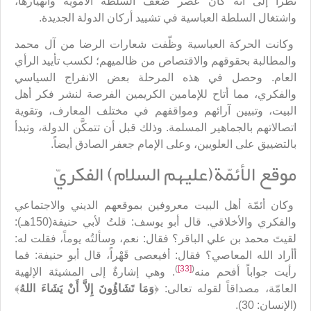
نظراً إلى أنه كان عصر ضعف السلطة الأموية وانهيارها،
واشتغال السلطة العباسية في تشييد أركان الدولة الجديدة.
وكانت الحركة العباسية وظّفت شعارات الرضا من آل محمد
والمطالبة بحقوقهم والاقتصاص من ظالميهم؛ لكسب تأييد الرأي
العام. وحصل في هذه المرحلة بعض الانفراج السياسي
والفكري، مما أتاح للإمامين الكريمين الفرصة لنشر فكر أهل
البيت، وتبيين آرائهم ومواقفهم في مختلف المعارف، وتقوية
اتصالاتهم بالجماهير المسلمة. وذلك قبل أن تتمكَّن الدولة، وتبدأ
بالتضييق على العلويين، وعلى الإمام جعفر الصادق أيضاً.
موقع الأئمّة(عليهم السلام) الفكريّ
وكان أئمّة أهل البيت معروفين بموقعهم الديني والاجتماعي
والفكري والأخلاقي. قال أبو يوسف: قلتُ لأبي حنيفة(150هـ):
لقيتَ محمد بن علي الباقر؟ فقال: نعم، وسألتُه يوماً، فقلت له:
أأراد الله المعاصي؟ فقال: أفيعصى قَهْراً، قال أبو حنيفة: فما
)
[33]
(
رأيت جواباً أفحم منه
. وهي إشارةٌ إلى المشيئة الإلهية
العامّة، مصداقاً لقوله تعالى: ﴿
وَمَا تَشَاؤُونَ إِلاَّ أَنْ يَشَاءَ اللهُ
﴾
(الإنسان: 30).