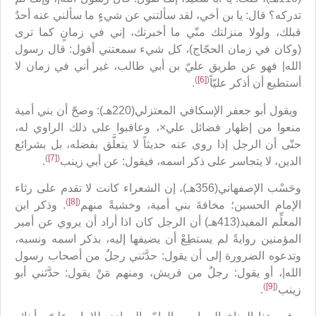
تدركه؟ قال: يا بن أخي، لقد سألتني عن شيءٍ ما سألني عنه أحدٌ
قبلك، ولولا منزلتك منّي ما أخبرتك، إني في زمانٍ كما ترى
(وكان في زمان الحجّاج)، كل شيء سمعتني أقول: قال رسول
الله| فهو عن طريق عليّ بن أبي طالب، غير أني في زمان لا
)
[6]
(
أستطيع أن أذكر عليّاً
.
ويقول أبو جعفر الإسكافي المعتزلي(220هـ): وصحّ أن بني أمية
منعوا من إظهار فضائل علي×، وعاقبوا على ذلك الراوي له،
حتّى أن الرجل إذا روى عنه حديثاً لا يتعلَّق بفضله، بل بشرائع
)
[7]
(
الدين، لا يتجاسر على ذكر اسمه، فيقول: عن أبي زينب
.
وحَسْب الإصفهاني(356هـ)، إن الشعراء كانت لا تقدم على رثاء
)
[8]
(
الإمام الحسين؛ مخافةَ بني أمية، وخشيةً منهم
. وذكر ابن
المعلِّم المفيد(413هـ) أن الرجل كان اذا أراد أن يروي عن أمير
المؤمنين روايةً لم يستطِعْ أن يضيفها إليه، بذكر اسمه ونسبه،
وتدعوه الضرورة إلى أن يقول: حدَّثني رجلٌ من أصحاب رسول
الله|، أو يقول: رجلٌ من قريش، ومنهم مَنْ يقول: حدَّثني أبو
)
[9]
(
زينب
.