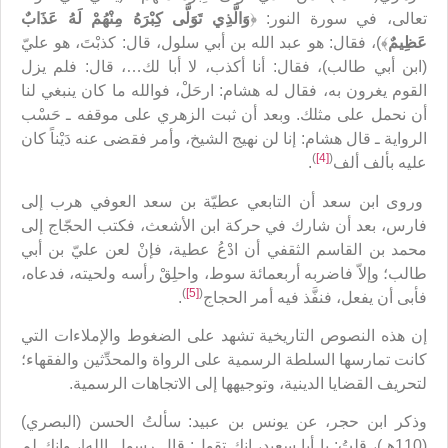
تعالى، في سورة النور: ﴿
وَالَّذِي تَوَلَّى كِبْرَهُ مِنْهُمْ لَهُ عَذَابٌ
عَظِيمٌ
﴾)، فقال: هو عبد الله بن أبي سلول، قال: كذبْتَ، هو عليّ
(ابن أبي طالب)، فقال: أنا أكذب، لا أبا لك…، قال: فلم يزل
القوم يغرون به، فقال له هشام: ارحَلْ، فوالله ما كان ينبغي لنا
أن نحمل على مثلك. وبعد أن ثبت الزهري على موقفه ـ حَسْب
الرواية ـ قال هشام: إنا لن نهيج الشيخ، وأمر فقضى عنه دَيْناً كان
)
[4]
(
عليه بألف ألف
.
وروى ابن سعد أن التابعي عطيّة بن سعد العوفي هرب إلى
فارس، بعد أن شارك في حركة ابن الأشعث، فكتب الحجّاج إلى
محمد بن القاسم الثقفي أن ادْعُ عطية، فإنْ لعن عليّ بن أبي
طالب؛ وإلاّ فاضربه أربعمائة سوط، واحلِقْ رأسه ولحيته، فدعاه،
)
[5]
(
فأبى أن يفعل، فنفَّذ فيه أمر الحجاج
.
إن هذه النصوص التاريخية تشهد على الضغوط والإملاءات التي
كانت تمارسها السلطة الرسمية على الرواة والمحدِّثين والفقهاء؛
لتحريف القضايا الدينية، وتوجيهها إلى الاتجاهات الرسمية.
وذكر ابن حجر، عن يونس بن عبيد: سألتُ الحسن (البصري)
(110هـ)، قلتُ: يا أبا سعيد، إنك تقول: قال رسول الله|، وإنك لم