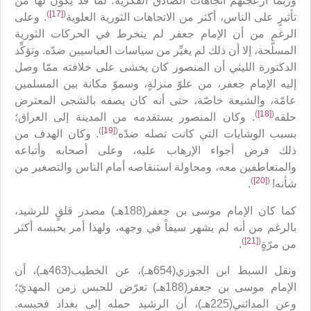
ورُبَما أزعجتهم اتجاهات الصادق الفكريّة؛ لما قد يكون لها من
)
[17]
(
تأثيرٍ على الناس، أكثر من الاتجاهات الثورية العلوية
. وعلى
الرغم من أن الإمام جعفر لم ينخرط في الحركات الثورية
المسلَّحة، إلا أن ذلك لم يغيِّر من سياسات العباسيين ضدّه. وتؤكِّد
الدكتورة الليثي أن المنصور كان يخشى على خلافته ممّا وصل
إليه الإمام جعفر، من علوّ منزلةٍ، وسموّ مكانة بين المسلمين
عامّة، والشيعة خاصّة، حتى أنه كان يصفه بالشجى المعترض
)
[18]
(
حلقه
. وكان المنصور يستقدمه من المدينة إلى العراق؛
)
[19]
(
بسبب الوشايات التي كانت تصله ضدّه
. وكان الهدف من
ذلك فرض أجواء الإرهاب عليه، وعلى أصحابه وأتباعه
والمتعاطفين معه، ومحاولة استنقاصه أمام الناس والتصغير من
)
[20]
(
شأنه!
.
كما كان الإمام موسى بن جعفر(188هـ) مصدر قلقٍ للرشيد،
بالرغم من أنه لم يشهر سيفاً في وجهه، ولهذا أمر بحبسه أكثر
)
[21]
(
من مرّةٍ
.
ونقل السبط ابن الجوزي(654هـ)، عن الخطيب(463هـ)، أن
الإمام موسى بن جعفر(188هـ) تعرّض للحبس زمن المهديّ؛
وعن المدائني(225هـ)، أن الرشيد حمله إلى بغداد فحبسه.