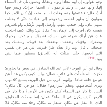
وهم يقولون: إن لهم معاداً وثواباً وعقاباً، ويدينون بأن في السماء
إلهاً، وأنها عمران، وأنتم تزعمون أن السماء خرابٌ، وليس فيها
أحدٌ، قال: فاغتنمتها منه، وقلتُ له: ما منعه إنْ كان الأمر كما
يقولون أن يظهر لخلقه، ويدعوهم إلى عبادته؛ حتّى لا يختلف
منهم اثنان، ولِمَ احتجب عنهم، وأرسل إليهم الرُّسُل، ولو باشرهم
بنفسه كان أقرب إلى الإيمان به؟ فقال لي: ويلك، كيف احتجب
عنك مَنْ أراك قدرته في نفسك، نشوؤُك ولم تكن، وكبرك
وصغرك، وقوّتك وضعفك، وضعفك بعد قوتك، وسقمك بعد
صحتك…، قال: وما زال يعدِّد عليَّ قدرته، التي هي في نفسي
التي أدفعها، حتّى ظنَنْتُ أنه (الخالق) سيظهر فيما بيني
)
[64]
(
وبينه
.
وقال ابن أبي العوجاء لأبي عبد الله الصادق، في بعض ما يحاوره:
ذكرْتَ الله فأحلْتَ على غائبٍ، فقال: ويلك، كيف يكون غائباً مَنْ
هو مع خلقه شاهدٌ، وإليهم أقرب من حبل الوريد، يسمع كلامهم،
ويرى أشخاصهم، ويعلم أسرارهم؟ فقال: أهو في كلّ مكانٍ؟
أليس إذا كان في السماء كيف يكون في الأرض؟ وإذا كان في
الأرض كيف يكون في السماء؟ فقال: إنما وصفْتَ المخلوق،
الذي إذا انتقل عن مكانٍ اشتغل به مكانٌ، وخلا منه مكانٌ، فلا