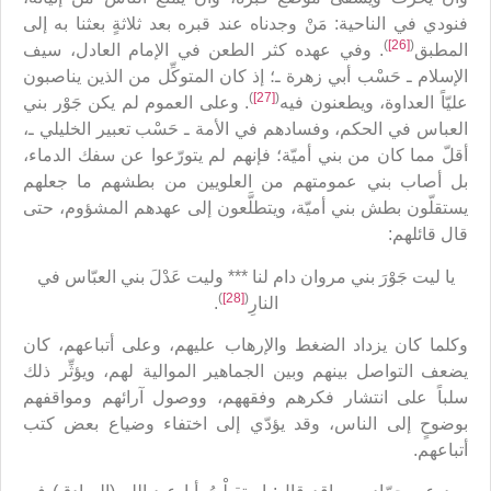
فنودي في الناحية: مَنْ وجدناه عند قبره بعد ثلاثةٍ بعثنا به إلى
)
[26]
(
المطبق
. وفي عهده كثر الطعن في الإمام العادل، سيف
الإسلام ـ حَسْب أبي زهرة ـ؛ إذ كان المتوكِّل من الذين يناصبون
)
[27]
(
عليّاً العداوة، ويطعنون فيه
. وعلى العموم لم يكن جَوْر بني
العباس في الحكم، وفسادهم في الأمة ـ حَسْب تعبير الخليلي ـ،
أقلّ مما كان من بني أميّة؛ فإنهم لم يتورّعوا عن سفك الدماء،
بل أصاب بني عمومتهم من العلويين من بطشهم ما جعلهم
يستقلّون بطش بني أميّة، ويتطلَّعون إلى عهدهم المشؤوم، حتى
قال قائلهم:
يا ليت جَوْرَ بني مروان دام لنا *** وليت عَدْلَ بني العبّاس في
)
[28]
(
النارِ
.
وكلما كان يزداد الضغط والإرهاب عليهم، وعلى أتباعهم، كان
يضعف التواصل بينهم وبين الجماهير الموالية لهم، ويؤثِّر ذلك
سلباً على انتشار فكرهم وفقههم، ووصول آرائهم ومواقفهم
بوضوحٍ إلى الناس، وقد يؤدّي إلى اختفاء وضياع بعض كتب
أتباعهم.