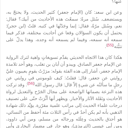
عنها؟
وعن ابن سعد: كان (الإمام جعفر) كثير الحديث، ولا يحتجّ به،
ويستضعف. سُئل مرةً: سمعْتَ هذه الأحاديث من أبيك؟ فقال:
نعم، وسُئل مرّةً، فقال: إنما وجَدْتُها في كتبه. قلتُ (ابن حجر):
يحتمل أن يكون السؤالان وقعا عن أحاديث مختلفة، فذكر فيما
سمعه أنه سمعه، وفيما لم يسمعه أنه وجده، وهذا يدلّ على
)
[55]
(
تثبُّته
.
هكذا كان هذا الاتجاه الحديثي يقدِّم تسويغاتٍ واهية لترك الرواية
عن الإمام جعفر الصادق. ويبدو أن أبان بن تغلب، وهو أحد تلامذة
الإمام جعفر، أشار إلى هذه الفئة بقوله: مرَرْتُ بقومٍ يعيبون عليَّ
روايتي عن جعفر، قال: فقلتُ: كيف تلومونني في روايتي عن
)
[56]
(
رجلٍ ما سألتُه عن شيءٍ إلاّ قال: قال رسول الله
. وقد تركت
هذه النزعة بصماتها الواضحة على مجال الجَرْح والتعديل لرواة
الأحاديث ونَقَلة الآثار والأخبار. ويظهر أنها أثَّرَتْ حتّى على تصنيف
درجات علماء الحديث إلى مراتب علمية مقرّرة. يؤيِّد ذلك شهادة
الذهبي بأنه لم يكن أحدٌ في رأس الثلاث مئة أحفظ من النسائي،
هو أحذق بالحديث وعِلَله ورجاله من مسلم، ومن أبي داوود،
ومن أبي عيسى (الترمذي)، وهو جارٍ في مضمار البخاري وأبي