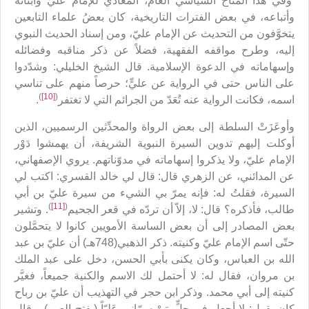
وفي هذا المناخ السياسي العامّ، المعادي للإمام عليّ وأبنائه
وأتباعه، في بعض الفترات التاريخية، كان بعضُ علماء التابعين
يتخوَّفون من التحديث عن الإمام عليّ، ومن إسناد الحديث النبوي
إليه، وطرح مواقفه الفقهية، فضلاً عن ذكر مناقبه وفضائله
وإسهاماته في الدعوة الإسلامية. قال الشيخ الخليلي: وشدّدوا
على الناس حتى في الرواية عن عليٍّ؛ حرصاً منهم على تناسي
)
[10]
(
اسمه، فكانت الرواية عنه تُعَدّ من الجرائم التي لا تغتفر
.
وأوعَزَتْ السلطة إلى بعض الرواة والمحدِّثين الرسميين، الذين
أوكلت إليهم تدوين السيرة النبوية الشريفة، أن يهمشوا دَوْر
الإمام عليّ، ولا يذكروا إسهاماته في مدوّناتهم. يروي الإصفهاني،
عن المدائني، عن الزهري قال: قال لي خالد القسري: اكتب لي
السيرة، فقلتُ له: فإنه يمرّ بي الشيء من سيرة عليّ بن أبي
)
[11]
(
طالب، فأذكره؟ قال: لا، إلاّ أن تردّه في قعر الجحيم
. وتشير
بعض المصادر إلى أن بعض الساسة الأمويين كانوا لا يتحمَّلون
حتّى اسم الإمام عليّ وكنيته. ذكر الذهبي(748هـ) أن عليّ بن عبد
الله بن العباس، وكان يكنى بأبي الحسن، دخل على عبد الملك
بن مروان، فقال له: لا أحتمل لك الاسم والكنية جميعاً، فغيَّر
كنيته إلى أبي محمد. وذكر ابن حجر في التهذيب أن عليّ بن رباح
كان يقول: لا أجعل في حلٍّ مَنْ سمّاني عَليّاً (بفتح العين)، وقال