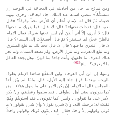
ومن نماذج ما جاء من أحاديثه في المحاجّة في التوحيد: إن
«مشكِّكاً» بمصر، اسمه عبد الملك، جاء ليحاجّه، وجرى بينهما
حديثٌ، ثمّ قال له الإمام: أتعلم أن للأرض تحتاً وفوقاً؟ «قال:
نعم، قال: فدخلتَ تحتها»؟ قال: لا، قال: فما يدريك ما تحتها؟
قال: لا أدري، إلاّ أني أظنّ أن ليس تحتها شيءٌ، فقال الإمام:
فالظنّ عجزٌ، لما تستيقن؟ ثمّ قال: أفصعَدْتَ إلى السماء؟ قال:
لا، قال: أفتدري ما فيها؟ قال: لا، قال عجباً لك، لم تبلغ المشرق،
ولم تبلغ المغرب، ولم تنزل الأرض، ولم تصعد السماء، ولم تجز
هناك فتعرف ما خلفهنّ، وأنت جاحدٌ بما فيهنّ، وهل يجحد العاقل
)
[63]
(
ما لا يعرف؟…إلخ
.
ومنها: إن ابن أبي العوجاء وابن المقفَّع شاهدا الإمام يطوف
بالبيت، وبعدما فرغ جاء إليه الأول، قال: ولمّا لم يبْقَ أحدٌ
بالمجلس قال له الإمام: إنْ يكن الأمر على ما يقول هؤلاء ـ وهو
كما يقولون، يعني أهل الطواف ـ فقد سلموا وعطبتم، وإنْ يكن
الأمر على ما تقولون ـ وليس كما تقولون ـ فقد استويتُمْ وهُمْ،
فقلتُ له: يرحمك الله، وأيّ شيءٍ نقول؟ وأيّ شيءٍ يقولون؟ ما
قولي وقولهم إلاّ واحدٌ، فقال: كيف يكون قولك وقولهم واحداً،