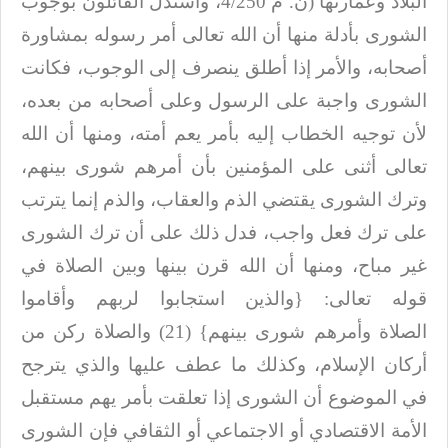
البلاد وعمارتها
)
ن. م 4/250، واستدل القائلون بوجوب
الشورى بأدلة منها أن الله تعالى أمر رسوله
بمشاورة
أصحابه، والأمر إذا أطلق ينصرف إلى الوجوب، فكانت
الشورى واجبة على الرسول
وعلى أصحابه من بعده،
لأن توجيه الخطاب إليه بأمر يعم أمته، ومنها أن الله
تعالى
أثنى على المؤمنين بأن أمرهم شورى بينهم،
وترك الشورى يقتضي الذم والعقاب، والذم
إنما يترتب
على ترك فعل واجب، فدل ذلك على أن ترك الشورى
غير مباح، ومنها أن الله
قرن بينها وبين الصلاة في
قوله تعالى: {والذين استجابوا لربهم وأقاموا
الصلاة
وأمرهم شورى بينهم} (21) والصلاة ركن من
أركان الإسلام، وكذلك ما عطف عليها والذي
يترجح
في الموضوع أن الشورى إذا تعلقت بأمر يهم مستقبل
الأمة الاقتصادي أو
الاجتماعي أو الثقافي فإن الشورى