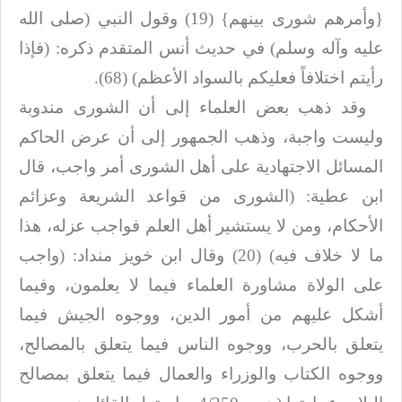
{وأمرهم شورى بينهم} (19) وقول النبي (صلى الله
عليه وآله وسلم) في حديث أنس المتقدم
ذكره: (فإذا
رأيتم اختلافاً فعليكم بالسواد الأعظم)
(68)
.
وقد ذهب بعض العلماء إلى أن الشورى مندوبة
وليست واجبة، وذهب الجمهور إلى أن عرض
الحاكم
المسائل الاجتهادية على أهل الشورى أمر واجب، قال
ابن عطية: (الشورى من
قواعد الشريعة وعزائم
الأحكام، ومن لا يستشير أهل العلم فواجب عزله، هذا
ما لا خلاف
فيه) (20) وقال ابن خويز منداد: (واجب
على الولاة مشاورة العلماء فيما لا يعلمون،
وفيما
أشكل عليهم من أمور الدين، ووجوه الجيش فيما
يتعلق بالحرب، ووجوه الناس فيما
يتعلق بالمصالح،
ووجوه الكتاب والوزراء والعمال فيما يتعلق بمصالح