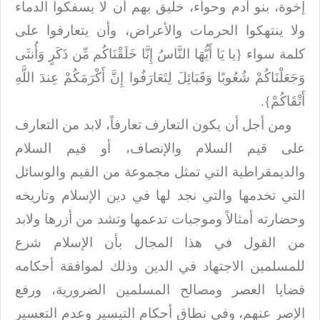
إخوة، بنو آدم وحواء، خليق بهم أن لا يسفكوا الدماء
ولا ينتهكوا الحرمات
والأعراض، وأن يتعارفوا على
كلمة سواء {يا يَا أَيُّهَا النَّاسُ إِنَّا خَلَقْنَاكُم مِّن ذَكَرٍ وَأُنثَى
وَجَعَلْنَاكُمْ شُعُوبًا وَقَبَائِلَ لِتَعَارَفُوا إِنَّ أَكْرَمَكُمْ عِندَ اللَّهِ
أَتْقَاكُمْ}.
ومن أجل أن يكون التعارف تعارفاً، لابد من التعارف
على قيم السلام والإنصاف، أو
قيم السلام
والديمقراطية التي تمثل مجموعة من القيم والوسائل
التي تخدمها والتي نجد
لها في دين الإسلام وتاريخه
وحضارته أمثالاً وموجبات تدعمها وتشد من أزرها ولابد
من
القول في هذا المجال بأن الإسلام شرع
للمسلمين الاجتهاد في الدين وذلك لموافقة
أحكامه
قضايا العصر ومصالح المسلمين الضرورية، ورفع
الإصر عنهم، وفي نطاق أحكام
التيسير وعدم التعسير