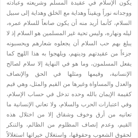
يكون
الإسلام في عقيدة المسلم وشريعته وعبادته
ووجدانه نوراً ويقيناً وهداية مع الخلق
وهداية إلى سبيل
السلام، كأنما أريد منه أن يكون صانعاً للسلام عمره،
ليله ونهاره،
وليس تحية غير المسلمين هو السلام إذ لا
يبلغ بهم حب السلام أن يجعلوه شعارهم
ويحسبونه
جزءاً من عقيدتهم ودينهم، ويلهجوا به هذا اللهج كما
يفعل المسلمون، وما هو
في النهاية إلا سلام لصالح
الإنسانية، وقيمها ومثلها في الحق والإنصاف
والعدل
والمساواة وغيرها من القيم والمثل، وهي قيم
كقيمة الإيمان بالله وحده تدخل في حساب
الإسلام،
وفي اعتبارات الحرب والسلام، ولا تعاني الإنسانية ما
تعانيه من أرق وخوف
وشقاق إلا من اختلال هذه
القيم، وعدم إنصاف المظلوم من الظالم، والتنكر
لحقوق
الشعوب وحقوقها، واستغلال خيراتها استغلالاً