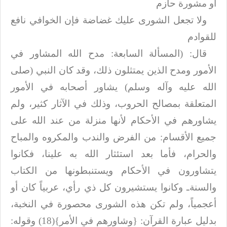
أو
مشورة حازم
ولا تجعل الشورى عليك غضاضة فإن الخوافي
نافع
للقوادم
قال: (المسألة السابعة: مدح الله المشاور في
الأمور ومدح الذين يمتثلون ذلك، وقد
كان النبي (صلى
الله عليه وآله وسلم) يشاور أصحابه في الأمور
المتعلقة بمصالح الحروب، وذلك في الآثار
كثير، ولم
يشاورهم في الأحكام لأنها منزلة من عند الله على
جميع الأقسام: من الفرض
والندب والمكروه والمباح
والحرام، فأما بعد استئثار الله به علينا، فكانوا
يتشاورون
في الأحكام ويستنبطونها من الكتاب
والسنةـ وكانوا يستشيرون كل ذي رأي، عربياً كان
أو
أعجمياً، ولم تكن هذه الشورى محصورة في النخبة،
بدليل عبارة القرآن: {وشاورهم في
الأمر}(18) وقوله: