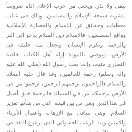
تبقي
ولا تذر، ويجعل من حرب الإعلام أداة ضروساً
لتشويه سمعة الإسلام والمسلمين، وذلك في
غياب
معطيات وحقائق عن الإسلام والحضارة الإسلامية
وواقع المسلمين، فالإسلام دين
السلام يدعو إلى البر
والرحمة ويكرم الإنسان، ويجعل منه خليفة في
الأرض، ويوصي
بالمودة إزاء أهل
الكتاب خاصة
النصارى منهم، وإنما بعث رسول الله (صلى الله عليه
وآله وسلم) رحمة للعالمين، وقد قال عليه
الصلاة
والسلام: (الراحمون يرحمهم الرحمن، ارحموا من في
الأرض يرحمكم من في السماء)
فالرحمة خلق أصيل
في هذا الدين وهي من بين قيمه، التي من شأنها تعزيز
السلام، وهي
تتنافى مع الإرهاب واغتيال الأبرياء
والآمنين وبث الرعب العشوائي الذي يزعزع الثقة
في