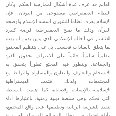
العالم قد عرف عدة أشكال لممارسة الحكم، وكان
النظام الديمقراطي مستوحى من
اليونان، فإن
الإسلام يعرف نظاماً للشورى أسسه الإسلام وأوضحه
القرآن وذلك ما يمنح
الديمقراطية فرصة كبيرة
للانتشار في العالم الإسلامي الذي يدين بدين لم يهتم
بما
يتعلق بالعبادات فحسب، بل عنى بتنظيم المجتمع
تنظيماً سليماً، قائماً على الاعتراف
بحقوق الفرد
والجماعة، ويتطور فيه المجتع تطوراً يتحقق به
الانسجام والتعارف
والتعاون والمساواة والترابط مع
المجتمعات، ولذلك اهتمت الديمقراطية
الإسلامية
بالإنسان، وقضاياه، كما اهتمت بالسلطة
التي تحكم وهي سلطة دينية زمنية، باعتبارها
أداة
تنفيذ للشريعة الربانية وتطبيقها على واقع المجتمع،
وأداة اجتهاد في مجال
المصالح المرسلة الضرورية