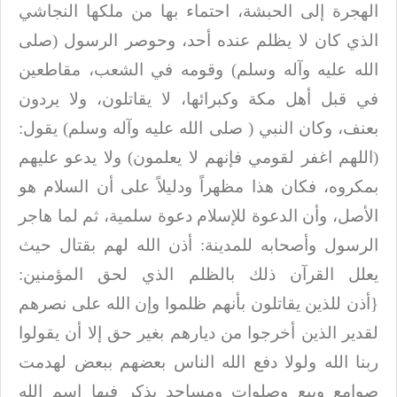
الهجرة إلى الحبشة، احتماء بها من ملكها النجاشي
الذي كان لا يظلم
عنده أحد، وحوصر الرسول (صلى
الله عليه وآله وسلم) وقومه في الشعب، مقاطعين
في قبل أهل مكة وكبرائها، لا
يقاتلون، ولا يردون
بعنف، وكان النبي ( صلى الله عليه وآله وسلم) يقول:
(اللهم اغفر لقومي فإنهم لا يعلمون)
ولا يدعو عليهم
بمكروه، فكان هذا مظهراً ودليلاً على أن السلام هو
الأصل، وأن
الدعوة للإسلام دعوة سلمية، ثم لما هاجر
الرسول وأصحابه للمدينة: أذن الله لهم
بقتال حيث
يعلل القرآن ذلك بالظلم الذي لحق المؤمنين:
{أذن
للذين يقاتلون بأنهم ظلموا وإن الله على نصرهم
لقدير الذين أخرجوا من ديارهم بغير
حق إلا أن يقولوا
ربنا الله ولولا دفع الله الناس بعضهم ببعض لهدمت
صوامع وبيع
وصلوات ومساجد يذكر فيها اسم الله