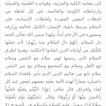
إلى معانيه الكلية والجزئية، وقواعده العلمية والعملية
وارتباطاته الكونية
والعالمية، في كل لحظة من
لحظات النفس المفردة ولحظات الإنسانية، فإن
السلام مرتبط
بانقياد الإنسان الكامل لخالقه ورازقه
ومصوره في الأرحام أبداً، ولهذا سمى الله
تعالى الجنة
دار السلام: {لَهُمْ دَارُ السَّلاَمِ عِندَ رَبِّهِمْ} لأنه جعلها
للكُمّل من أوليائه
الذين انقادوا لأحكامه، وهدوا لطرق
السلام التي رسمها لهم: سلام مع النفس وسلام
مع
الأهل وسلام مع المجتمع وسلام مع بني البشر،
سلام نابع من تعاليم الدين الذي يأمر
بإفشاء السلام
باعتباره شعاراً لهذه الأمة يعلنه بعضهم لبعض عند كل
لقاء وافتراق،
قال تعالى: {وَإِذَا حُيِّيْتُم بِتَحِيَّةٍ فَحَيُّواْ
بِأَحْسَنَ مِنْهَا أَوْ رُدُّوهَا} وقال: {تَحِيَّتُهُمْ يَوْمَ يَلْقَوْنَهُ
سَلَامٌ}(5) ويقول عليه الصلاة والسلام في الصحيح (لا