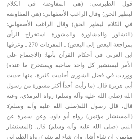
قول الطبرسي: (هي المفاوضة في الكلام
ليظهر
الحق) وقال الراغب الأصفهاني: (هي المفاوضة
في الكلام ليظهر الحق) وقال الراغب
الأصفهاني:
(التشاور والمشاورة والمشورة استخراج الرأي
بمراجعة البعض إلى البعض) ـ
المفردات 270 ـ وعرفها
ابن العربي في
أحكام القرآن بأنها: (الاجتماع على
الأمر ليستشير كل واحد صاحبه ويستخرج ما
عنده)
ووردت في فضل الشورى أحاديث كثيرة، منها حديث
أبي هريرة قال: (ما رأيت أحداً
أكثر مشورة من رسول
الله (صلى الله عليه وآله وسلم) رواه الترمذي، وعنه
قال، قال رسول الله(صلى الله عليه وآله وسلم):
(المستشار
مؤتمن) رواه أبو داود، وعن سمرة عن
النبي (صلى الله عليه وآله وسلم) قال: (المستشار
مؤتمن، إن شاء أشار
وإن شاء لم يشر) رواه الطبراني