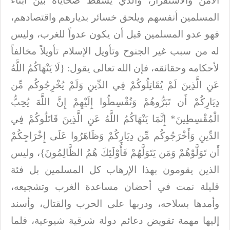
الأمن والاستقرار، والذي يسقط ضحاياه بين أبناء
المسلمين أنفسهم ويلحق خسائر
بديارهم واقتصادهم،
فهو عدو المسلمين قبل أن يكون عدواً للغرب، وليس
له من سبب غير
الجنوح وتأويل الإسلام تأويلاً مخالفاً
لأحكامه وحقائقه، فإن الله تعالى يقول: {لَا يَنْهَاكُمُ اللَّهُ
عَنِ الَّذِينَ لَمْ يُقَاتِلُوكُمْ فِي الدِّينِ وَلَمْ يُخْرِجُوكُم مِّن
دِيَارِكُمْ أَن تَبَرُّوهُمْ وَتُقْسِطُوا إِلَيْهِمْ إِنَّ اللَّهَ يُحِبُّ
الْمُقْسِطِينَ* إِنَّمَا يَنْهَاكُمُ اللَّهُ عَنِ الَّذِينَ قَاتَلُوكُمْ فِي
الدِّينِ وَأَخْرَجُوكُم مِّن دِيَارِكُمْ وَظَاهَرُوا عَلَى إِخْرَاجِكُمْ
أَن تَوَلَّوْهُمْ وَمَن يَتَوَلَّهُمْ فَأُوْلَئِكَ هُمُ الظَّالِمُونَ}،
وليس
الذين يقومون بهذا الإرهاب كل المسلمين بل فئة
قليلة نمت في أحضان مساعدة
الغرب وتشجيعه،
وأمدها بسلاحه، ودربها على الحرب والقتال، وأسند
إليها مهمة تقويض
دعائم دولة شرقية شيوعية، فلما