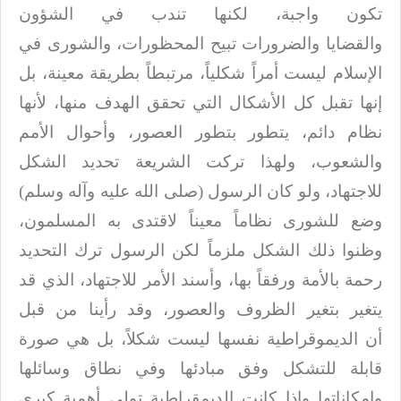
تكون واجبة، لكنها تندب في الشؤون
والقضايا
والضرورات تبيح المحظورات، والشورى في
الإسلام ليست أمراً شكلياً، مرتبطاً بطريقة
معينة، بل
إنها تقبل كل الأشكال التي تحقق الهدف منها، لأنها
نظام دائم، يتطور
بتطور العصور، وأحوال الأمم
والشعوب، ولهذا تركت الشريعة تحديد الشكل
للاجتهاد، ولو
كان الرسول (صلى الله عليه وآله وسلم)
وضع للشورى نظاماً معيناً لاقتدى به المسلمون،
وظنوا ذلك الشكل
ملزماً لكن الرسول ترك التحديد
رحمة بالأمة ورفقاً بها، وأسند الأمر للاجتهاد، الذي
قد
يتغير بتغير الظروف والعصور، وقد رأينا من قبل
أن
الديموقراطية نفسها ليست شكلاً، بل هي صورة
قابلة للتشكل وفق مبادئها وفي نطاق
وسائلها
وإمكاناتها وإذا كانت الديمقراطية تولي أهمية كبرى