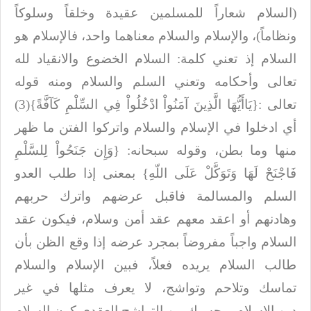
(السلام
شعاراً للمسلمين عقيدة وخلقاً وسلوكاً
ونظاماً)، والإسلام والسلام معناهما واحد،
فالإسلام هو
السلام إذ تعني كلمة: السلام الخضوع والانقياد لله
تعالى وأحكامه وتعني
السلم والسلام ومنه قوله
تعالى
:
{يَاأَيُّهَا الَّذِينَ آمَنُواْ ادْخُلُواْ فِي السِّلْمِ كَآفَّةً}(3)
أي ادخلوا في الإسلام والسلام واتركوا الفتن ما ظهر
منها
وما بطن، وقوله سبحانه: {وَإِن جَنَحُواْ لِلسَّلْمِ
فَاجْنَحْ لَهَا وَتَوَكَّلْ عَلَى اللّهِ} بمعنى إذا طلب
العدو
السلم والمسالمة فاقبل عرضهم واترك حربهم
وهادنهم أو اعقد معهم عقد أمن
وسلام، فيكون عقد
السلام واجباً مفروضاً بمجرد عرضه إذا وقع الظن بأن
طالب السلام
يريده فعلاً، فبين الإسلام والسلام
تماسك وتلاحم وتواشج، لا يعرف مثلها في غير
دين
الإسلام، وحسبك من التواشج العقدي كون السلام