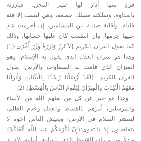
فرغ منها أدار لها ظهر المجن، فبارزته
بالعداوة،
وسلكته مسلك خصمه، وهي ليست إلا فئة
قليلة، وأقلية ضئيلة بين المسلمين، إن أجرمت
عاد
عليها جرمها، وإن انتقمت كان عليها حسابها، وذلك
كما يقول القرآن الكريم {لاَ تَزِرُ وَازِرَةٌ وِزْرَ أُخْرَى}(1)
وهذا هو ميزان العدل الذي يقول به الإسلام، وهو
الميزان
الذي قامت به السماوات والأرض، يقول
القرآن الكريم
:
{لَقَدْ أَرْسَلْنَا رُسُلَنَا بِالْبَيِّنَاتِ وَأَنزَلْنَا
مَعَهُمُ الْكِتَابَ وَالْمِيزَانَ لِيَقُومَ النَّاسُ بِالْقِسْطِ}.(2)
وهذا هو خبر عن كل من بعثهم الله من الأنبياء
والمرسلين، أمرهم بالقسط والعدل
وعدم الظلم،
لينتشر السلام في الأرض، ويعيش الناس إخوة لا
يتفاضلون إلا بالتقوى:{إِنَّ أَكْرَمَكُمْ عِندَ اللَّهِ أَتْقَاكُمْ}
وبدلاً من ميزان القسط الذي يتساوى
أمامه الأفراد