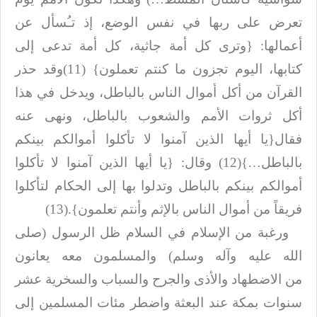
تعرض على ربها في نفس
الوضع، إذ تـُسأل عن
أعمالها: {وترى كل أمة جاثية، كل أمة تدعى إلى
كتابها، اليوم
تجزون ما كنتم تعملون} (11)وقد حذر
القرآن من أكل أموال الناس بالباطل، ويدخل في
هذا
أكل ثروات الأمم والشعوب بالباطل، ونهى عنه
فقال{يا أيها
الذين آمنوا لا تأكلوا أموالكم بينكم
بالباطل…}
(12)
وقال:
{يا أيها الذين آمنوا لا تأكلوا
أموالكم بينكم بالباطل وتدلوا بها
إلى الحكام لتأكلوا
فريقاً من أموال الناس بالإثم وأنتم تعلمون}
(13).
ورغبة من الإسلام في السلام ظل الرسول (صلى
الله عليه وآله وسلم) والمسلمون معه يعانون
من
الاضطهاد والأذى والجرح والسباب والسخرية عشر
سنوات بمكة عند البعثة واضطر مئات
المسلمين إلى