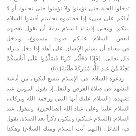
تدخلوا الجنة حتى تؤمنوا ولا
تؤمنوا حتى تحابوا، أو لا
أدلكم على شيء إذا فعلتموه تحاببتم أفشوا السلام
بينكم)
ومعنى إفشاء السلام بداية أن يقول بعضهم
لبعض: السلام عليكم صوت مسموع، ويدخل
في
معناه أن يسلم الإنسان على أهله إذا دخل منزله
قال تعالى
:
{فَإِذَا دَخَلْتُم بُيُوتًا فَسَلِّمُوا عَلَى أَنفُسِكُمْ
تَحِيَّةً مِّنْ عِندِ اللَّهِ مُبَارَكَةً طَيِّبَةً}
(6).
ودعوة السلام في الإسلام تتسع لتكون من أدعية
التشهد في صلاة الفرض والنفل إذ
يقول المؤمن عند
تشهده: (السلام عليك أيها النبي ورحمة الله وبركاته،
السلام
علينا وعلى عباد الله الصالحين)، وليقول عند
السلام: (السلام عليكم) وليكون
ذكراً بعد الصلاة، يقول
فيه القائل: (اللهم أنت السلام ومنك السلام) وهكذا