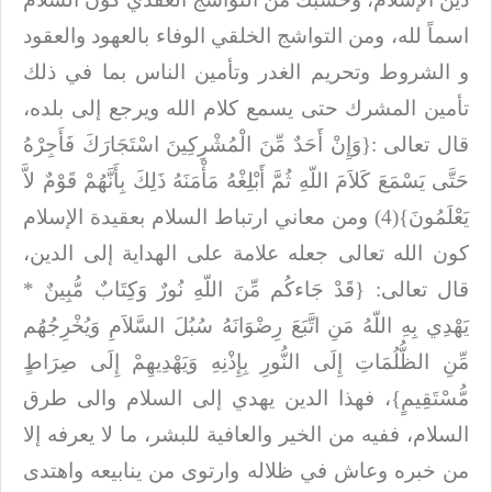
اسماً لله، ومن التواشج الخلقي الوفاء
بالعهود والعقود
و الشروط وتحريم الغدر وتأمين الناس بما في ذلك
تأمين المشرك حتى
يسمع كلام الله ويرجع إلى بلده،
قال تعالى
:
{وَإِنْ أَحَدٌ مِّنَ الْمُشْرِكِينَ اسْتَجَارَكَ فَأَجِرْهُ
حَتَّى يَسْمَعَ كَلاَمَ اللّهِ ثُمَّ أَبْلِغْهُ مَأْمَنَهُ ذَلِكَ بِأَنَّهُمْ قَوْمٌ لاَّ
يَعْلَمُونَ}(4)
ومن معاني ارتباط السلام بعقيدة الإسلام
كون
الله تعالى جعله علامة على الهداية إلى الدين،
قال تعالى: {قَدْ جَاءكُم مِّنَ اللّهِ نُورٌ وَكِتَابٌ مُّبِينٌ *
يَهْدِي بِهِ اللّهُ مَنِ اتَّبَعَ رِضْوَانَهُ سُبُلَ السَّلاَمِ وَيُخْرِجُهُم
مِّنِ الظُّلُمَاتِ إِلَى النُّورِ بِإِذْنِهِ وَيَهْدِيهِمْ إِلَى صِرَاطٍ
مُّسْتَقِيمٍ}، فهذا الدين يهدي إلى السلام والى طرق
السلام، ففيه
من الخير والعافية للبشر، ما لا يعرفه إلا
من خبره وعاش في ظلاله وارتوى من ينابيعه
واهتدى