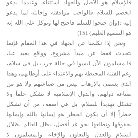
فالإسلام هو الأصل والجهاد
استثناء، وعندما يدعو
الخصم للسلام فالواجب موافقته وإجابته لما يدعو
إليه
:
{وإن جنحوا للسلم فاجنح لها وتوكل على الله إنه
هو السميع العليم}
(15).
ونحن إذا تكلمنا عن الجهاد في هذا المقام فإنما
نتحدث فقط عن مبدأ مشروع،
وواقع بعيد عنا،
فالمسلمون الآن ليسوا في حالة حرب بل في سلام،
رغم الفتنة
المحيطة بهم والاعتداء على أوطانهم، وهذا
الذي يسمى بالإرهاب ليس من صناعتهم ولا هو
من
صناعة دولهم، والدول الإسلامية لا تشكل حلفاً ولا
تشكل تهديداً للسلام، بل هي
أضعف من أن تشكل
خطراً إلا أن يكون الخطر هو إيمانها بالله وإيمانها
بحقوقها
وتطلعها نحو غد أفضل، يظل العالم بظلال
السلام والعدل والتعاون والإخاء، والمسلمون
لا