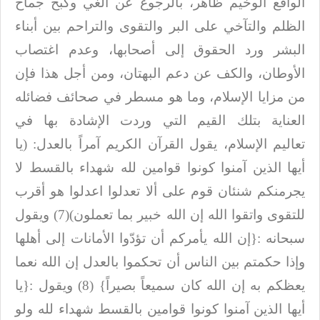
الواقع
الوخيم ظاهر، بالرجوع عن الغي وكبح جماح
الظلم والتآخي على البر والتقوى والتراحم
بين أبناء
البشر ورد الحقوق إلى أصحابها، وعدم اغتصاب
الأوطان، والكف عن دعم
البهتان، ومن أجل هذا فإن
من مزايا الإسلام، وما
هو مسطر في صحائف فضائله
العناية بتلك القيم التي وردت الإشادة بها في
تعاليم
الإسلام، يقول القرآن الكريم آمراً بالعدل: (يا
أيها الذين آمنوا كونوا قوامين لله
شهداء بالقسط لا
يجرمنكم شنئان قوم على ألا تعدلوا اعدلوا هو أقرب
للتقوى واتقوا
الله إن الله خبير بما تعملون)(7) ويقول
سبحانه
:
{إن الله
يأمركم أن تؤدّوا الأمانات إلى أهلها
وإذا حكمتم بين الناس أن تحكموا بالعدل إن الله
نعما
يعظكم به إن الله كان سميعاً بصيراً}
(8)
ويقول
:
{يا
أيها الذين آمنوا كونوا قوامين بالقسط شهداء لله ولو