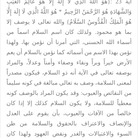
آية 23
:
{هُوَ اللَّهُ الَّذِي لَا إِلَهَ إِلَّا هُوَ عَالِمُ الْغَيْبِ
وَالشَّهَادَةِ هُوَ الرَّحْمَنُ الرَّحِيمُ * هُوَ اللَّهُ الَّذِي لَا إِلَهَ إِلَّا
هُوَ الْمَلِكُ الْقُدُّوسُ السَّلَامُ}
والله تعالى لا يوصف إلا
بما هو محمود. ولذلك كان اسم السلام اسماً من
أسماء الله
الحسنى، التي أمرنا أن نؤمن بها، ولهذا
نؤمن بهذا الاسم من أسمائه كما نؤمن بالسلام
أن يعم
الأرض خيراً وبراً ونقاء وصفاء وأمناً وعدلاً، والمراد
بوصفه تعالى في الآية
أنه ذو السلام، فيكون مصدراً
لمعنى السلامة، وصف به تعالى مبالغة في كونه سليماً
من
النقائص والعيوب: وقد يكون المراد بالوصف كونه
معطياً للسلامة، ولا يكون السلام
كذلك إلا إذا كان
خالصاً من الآفات والعيوب، بأن يقوم على العدل
والإنصاف والاعتراف
بالحقوق والسلامة من ظن
السوء والاغتيالات والغدر ونقض العهود ولهذا كان