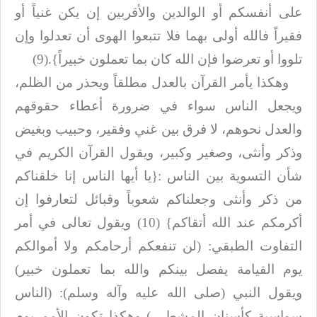
على أنفسكم
أو الوالدين والأقربين إن يكن غنياً أو
فقيراً فالله أولى بهما فلا تتبعوا الهوى أن
تعدلوا وإن
تلووا أو تعرضوا فإن الله كان بما تعملون خبيراً}
(9).
وهكذا يأمر القرآن بالعدل مطلقاً ويحذر من الظلم،
ويجعل الناس سواء في ضرورة
أعطاء حقوقهم
والعدل نحوهم، لا فرق بين غني وفقير، وحبيب وبغيض
وذكر وأنثى، وصغير
وكبير، ويقول القرآن الكريم في
شأن التسوية بين الناس
:
{يا
أيها الناس إنا خلقناكم
من ذكر وأنثى وجعلناكم شعوباً وقبائل لتعارفوا إن
أكرمكم
عند الله أتقاكم}
(10)
ويقول تعالى في أمر
التفاوت الطبقي: (لن تنفعكم
أرحامكم ولا أموالكم
يوم القيامة يفصل بينكم والله بما تعملون خبير)
ويقول النبي
(صلى الله عليه وآله وسلم): (الناس
سواسية كأسنان المشط…) وهكذا تكون الأمم يوم