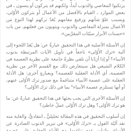
يرتكبوا المعاصي والذنوب أبداً، ولكنهم قد يتركون أو ينسون ـ في
بعض الموارد ـ القيام بالأفضل من الأعمال أو يتركون الأَوْلى،
وبسبب علوّ شأنهم ورفيع مقامهم يُعَدّ تركهم لهذا النوع من
الأعمال بمنزلة المعاصي والذنوب، ويتوبون من فعلتهم، من باب
«حسنات الأبرار سيّئات المقرَّبين».
إن الأسئلة الأصلية في هذا التحقيق عبارةٌ عن: هل يُعَدّ اللجوء إلى
آلية «ترك الأَوْلى» ناجعاً في تأويل الآيات المرتبطة بذنوب
الأنبياء؟ أو إذا أرَدْنا أن نلقي نظرةً جامعة على نظرية العصمة في
الكلام الشيعي هل سيتعارض ذلك مع القسم الآخر من نظرية
العصمة، أي الأدلة العقلية للعصمة؟ وبعبارةٍ أخرى: هل الأدلة
العقلية على عصمة الأنبياء متناغمةٌ مع صدور ترك الأَوْلى عنهم،
أو أنها تستلزم عصمة الأنبياء^ بما في ذلك ترك الأَوْلى؟
إن الأسئلة الأخرى التي يجب بحثها في هذا التحقيق عبارةٌ عن: ما
هو ترك الأَوْلى؟ وهل ترك الأَوْلى عملٌ خاطئ؟
إن أسلوب التحقيق في هذه المقالة تحليليٌّ ـ انتقاديٌّ، والغاية منه
نقد آليّة القول بـ «ترك الأَوْلى» في تبرير الذنوب الصادرة عن
الأنبياء، وإثبات عدم تناغمها مع الأدلة العقلية على عصمة