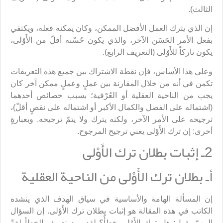
الثالث).
إن الذي يترك العمل الأفضل الممكن، وكان يمكنه فعله، ويكتفي
بفعل الأمر الحَسَن الآخر، والذي يكون حُسْنه أقلّ من الأَوْلى،
يكون تاركاً للأَوْلى (التعريف الرابع).
وعلى هذا الأساس، فإن نقطة الاشتراك بين جميع هذه التعريفات
تكمن في أنه من خلال المقارنة بين عملٍ وعملٍ ممكن آخر كان
يجب من الناحية العقلية أو العُرْفية؛ بسبب خصائص أحدهما
(اشتماله على الفضل والكمال الأكبر أو اشتماله على نقصٍ أقلّ)،
ترجيحه على الأمر الآخر، ولكنه يترك ولا يتمّ ترجيحه. وبعبارةٍ
أخرى: إن ترك الأَوْلى يعني ترجيح المرجوح.
2ـ إثبات بطلان ترك الأَوْلى
أـ بطلان ترك الأَوْلى من الناحية العقلية
إن المسألة الهامة والأساسية في سياق الهدف الذي ينشده
الكاتب في هذه المقالة هو إثبات بطلان ترك الأَوْلى. إن السؤال
المهمّ يقول: هل ترك الأَوْلى خطأٌ؟ لقد ورد تعريف الخطأ لغةً