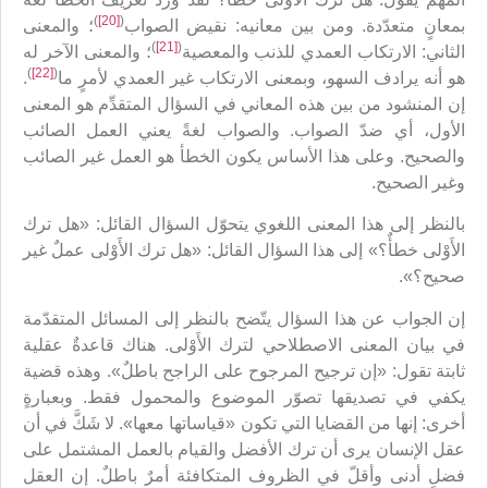
)
[20]
(
بمعانٍ متعدّدة. ومن بين معانيه: نقيض الصواب
؛ والمعنى
)
[21]
(
الثاني: الارتكاب العمدي للذنب والمعصية
؛ والمعنى الآخر له
)
[22]
(
هو أنه يرادف السهو، وبمعنى الارتكاب غير العمدي لأمرٍ ما
.
إن المنشود من بين هذه المعاني في السؤال المتقدِّم هو المعنى
الأول، أي ضدّ الصواب. والصواب لغةً يعني العمل الصائب
والصحيح. وعلى هذا الأساس يكون الخطأ هو العمل غير الصائب
وغير الصحيح.
بالنظر إلى هذا المعنى اللغوي يتحوّل السؤال القائل: «هل ترك
الأَوْلى خطأٌ؟» إلى هذا السؤال القائل: «هل ترك الأَوْلى عملٌ غير
صحيح؟».
إن الجواب عن هذا السؤال يتّضح بالنظر إلى المسائل المتقدّمة
في بيان المعنى الاصطلاحي لترك الأَوْلى. هناك قاعدةٌ عقلية
ثابتة تقول: «إن ترجيح المرجوح على الراجح باطلٌ». وهذه قضية
يكفي في تصديقها تصوّر الموضوع والمحمول فقط. وبعبارةٍ
أخرى: إنها من القضايا التي تكون «قياساتها معها». لا شَكَّ في أن
عقل الإنسان يرى أن ترك الأفضل والقيام بالعمل المشتمل على
فضلٍ أدنى وأقلّ في الظروف المتكافئة أمرٌ باطلٌ. إن العقل