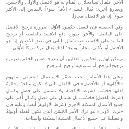
الآخر، فيُقال تسامحاً: إن القيام به هو الأفضل والأَوْلى والأحسن.
وبعبارةٍ أخرى: يُقال للشيء الأقلّ سوءاً بالقياس إلى الأكثر
سوءاً: إنه هو الأفضل، مجازاً.
وفي الحقيقة فإن للعقل حكمين:
الأوّل
: ضرورة ترجيح الأفضل
على الفاضل؛
والآخر
: صورة دفع الأفسد بالفاسد، أو ترجيح
الفاسد على الأفسد، حيث يُقال للثاني في بعض الأحيان: إنه هو
الأفضل أو الأَوْلى، مجازاً. ونتيجةً لذلك يُقال لتركه تركاً للأَوْلى.
ويمكن لهذين الحكمين العقليين أن يندرجا ضمن الحكم بضرورة
ترجيح الراجح، أو ممنوعية ترجيح المرجوح.
وعلى هذا الأساس يجب حَصْر الاستعمال الحقيقي لمفهوم
«الأَوْلى» أو «الأفضل» في الأفعال التي لا تكون مباحةً وجائزةً
لذاتها فحَسْب (شرط الإباحة)، ولا تشتمل على فضلٍ وكمالٍ
(شرط الفضل) فحَسْب، بل تشتمل على فضلٍ وكمالٍ أكبر على
جميع الأعمال الممكنة الأخرى (شرط الأولوية) أيضاً. وعليه فإن
«ترك الأَوْلى» هو ترك الأمر الحَسَن الذي تكون لفعله أولويّةٌ
وأفضليةٌ على جميع الأعمال الحَسَنة الممكنة والمتاحة.