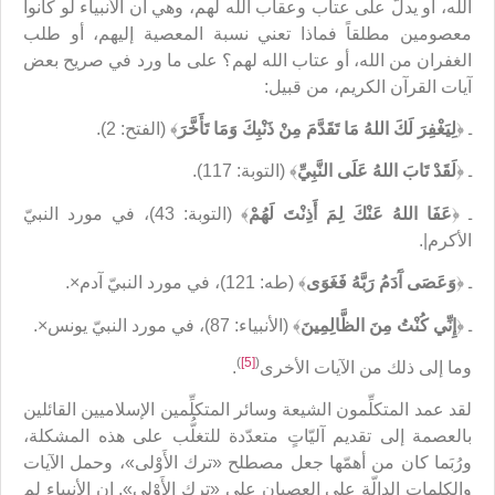
الله، أو يدلّ على عتاب وعقاب الله لهم، وهي أن الأنبياء لو كانوا
معصومين مطلقاً فماذا تعني نسبة المعصية إليهم، أو طلب
الغفران من الله، أو عتاب الله لهم؟ على ما ورد في صريح بعض
آيات القرآن الكريم، من قبيل:
ـ ﴿
لِيَغْفِرَ لَكَ اللهُ مَا تَقَدَّمَ مِنْ ذَنْبِكَ وَمَا تَأَخَّرَ
﴾ (الفتح: 2).
ـ ﴿
لَقَدْ تَابَ اللهُ عَلَى النَّبِيِّ
﴾ (التوبة: 117).
ـ ﴿
عَفَا اللهُ عَنْكَ لِمَ أَذِنْتَ لَهُمْ
﴾ (التوبة: 43)، في مورد النبيّ
الأكرم|.
ـ ﴿
وَعَصَى آَدَمُ رَبَّهُ فَغَوَى
﴾ (طه: 121)، في مورد النبيّ آدم×.
ـ ﴿
إِنِّي كُنْتُ مِنَ الظَّالِمِينَ
﴾ (الأنبياء: 87)، في مورد النبيّ يونس×.
)
[5]
(
وما إلى ذلك من الآيات الأخرى
.
لقد عمد المتكلِّمون الشيعة وسائر المتكلِّمين الإسلاميين القائلين
بالعصمة إلى تقديم آليّاتٍ متعدّدة للتغلُّب على هذه المشكلة،
ورُبَما كان من أهمّها جعل مصطلح «ترك الأَوْلى»، وحمل الآيات
والكلمات الدالّة على العصيان على «ترك الأَوْلى». إن الأنبياء لم