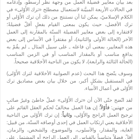
بعد بيان معايير فضيلة العمل من وجهة نظر أرسطو، وإدغامه
في الحالات الأربعة المبيَّنة لاستعمال مصطلح «ترك الأَوْلى» في
الكلام الإسلاميّ، يمكن لنا أن نستنتج من ذلك أن ترك الأَوْلى أو
ترك الأفضل، حيث يكون بمعنى القيام بفعلٍ أقلّ فضيلةً؛
لافتقاره إلى بعض معايير الفضيلة الستّة بالمقارنة إلى العمل
الآخر (الحالة الأولى والثانية)، أو مفتقراً في الأساس إلى بعض
هذه المعايير، بمعنى أن فاعله ـ على سبيل المثال ـ لم يقُمْ به
بدافعٍ مناسب أو بالمقدار المناسب أو في الزمن المناسب
(الحالة الثالثة والرابعة)، لا يكون من الناحية الأخلاقية صحيحاً.
وسوف يتّضح هذا البحث (عدم الصوابية الأخلاقية لترك الأَوْلى)
في المستقبل بشكلٍ أكبر، من خلال بيان بعض مصاديق ترك
الأَوْلى في أعمال الأنبياء.
لقد اتّضح حتّى الآن أن «ترك الأَوْلى» عملٌ خاطئ وغيرُ صائبٍ
من جهتين:
فأوّلاً
: إن هذا العمل مخالفٌ لحكم العقل القائم على
ترجيح العمل الراجح والأَوْلى،
وثانياً
: إن ترك الأَوْلى من الناحية
الأخلاقية يعني ارتكاب العمل في إحدى أوصافه الستّة، من قبيل:
الغاية، والمقدار، والأسلوب، والموضوع، والشخص، والزمان،
أقلّ فضلاً وتناسباً بالقياس إلى العمل الراجح أو المشتمل على