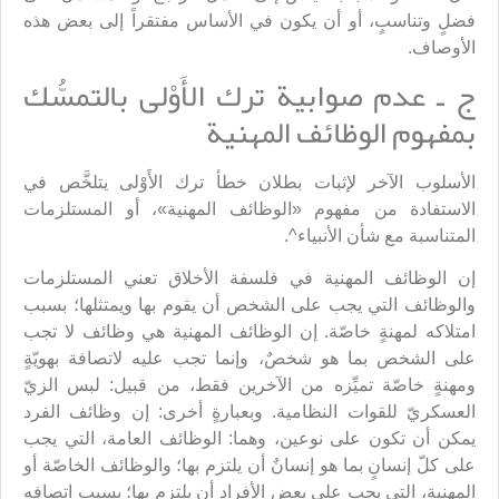
فضلٍ وتناسبٍ، أو أن يكون في الأساس مفتقراً إلى بعض هذه
الأوصاف.
ج ـ عدم صوابية ترك الأَوْلى بالتمسُّك
بمفهوم الوظائف المهنية
الأسلوب الآخر لإثبات بطلان خطأ ترك الأَوْلى يتلخَّص في
الاستفادة من مفهوم «الوظائف المهنية»، أو المستلزمات
المتناسبة مع شأن الأنبياء^.
إن الوظائف المهنية في فلسفة الأخلاق تعني المستلزمات
والوظائف التي يجب على الشخص أن يقوم بها ويمتثلها؛ بسبب
امتلاكه لمهنةٍ خاصّة. إن الوظائف المهنية هي وظائف لا تجب
على الشخص بما هو شخصٌ، وإنما تجب عليه لاتصافة بهويّةٍ
ومهنةٍ خاصّة تميِّزه من الآخرين فقط، من قبيل: لبس الزيّ
العسكريّ للقوات النظامية. وبعبارةٍ أخرى: إن وظائف الفرد
يمكن أن تكون على نوعين، وهما: الوظائف العامة، التي يجب
على كلّ إنسانٍ بما هو إنسانٌ أن يلتزم بها؛ والوظائف الخاصّة أو
المهنية، التي يجب على بعض الأفراد أن يلتزم بها؛ بسبب اتصافه