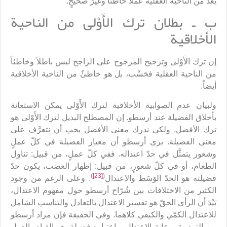
يُعَدّ من الناحية العقلية عملاً خاطئاً وغيرَ صحيحٍ.
ب ـ بطلان ترك الأَوْلى من الناحية
الأخلاقية
إن ترك الأَوْلى وترجيح المرجوح على الراجح ليس باطلاً وخاطئاً
من الناحية العقلية فحَسْب، بل هو خاطئٌ من الناحية الأخلاقية
أيضاً.
ولبيان عدم الصوابية الأخلاقية لترك الأَوْلى يمكن الاستعانة
بأخلاق الفضيلة عند أرسطو. إن المصطلح البديل لترك الأَوْلى هو
ترك الأفضل. ولكي ندرك معنى الأفضل يجب أن نتعرَّف على
معنى الفضيلة. يرى أرسطو أن معيار الفضيلة في كلّ عملٍ
وشعور يتمثَّل في حدّ اعتداله. ففي كلّ عملٍ، من قبيل: تناول
الطعام، أو في كلّ شعورٍ، من قبيل: إظهار الغضب، يكون حدّ
)
[23]
(
فضيلته هو الحدّ الوَسَط والاعتدال
. وعلى الرغم من وجود
الكثير من الاختلافات بين شُرّاح أرسطو حول مفهوم الاعتدال،
بَيْدَ أن الرأي الحقّ هو تفسير الاعتدال بالتعادل والتناسب الشامل
للاعتدال الكمّي والكيفي كلاهما. وفي الحقيقة فإن مراد أرسطو
من التوصية برعاية الاعتدال، واعتباره فضيلة، هو القيام بالعمل