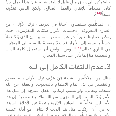
والمتمكِّن إلى إنفاق مالٍ قليل لا يليق بشأنه. فإن هذا العمل وإنْ
كان مصداقاً للإنفاق والعمل الصالح، ولكنّ الناس يَعُدُّونه
)
[14]
(
قبيحاً
.
إن المتكلِّمين يستفيدون أحياناً في تعريف «ترك الأَوْلى» من
العبارة المعروفة: «حسنات الأبرار سيّئات المقرَّبين»، حيث
يمكن اعتبارها تعبيراً آخر عن المعصية النسبية. إن الذي يُعَدّ عملاً
حَسَناً بالنسبة إلى الأبرار قد يُعَدّ معصيةً بالنسبة إلى المقرَّبين
)
[15]
(
من الباري تعالى
. ومن الواضح أن استعمال كلمة الذنب
والمعصية هنا إنما يأتي على سبيل المجاز.
3ـ عدم الالتفات الكامل إلى الله
هناك من المتكلِّمين الشيعة مَنْ عرَّف ترك الأَوْلى بـ «القصور
والتقصير في بذل تمام الاهتمام بالمحبوب، والغفلة عن الله
سبحانه وتعالى، ولو بسبب ارتكاب الفعل المباح». إن مثل هذا
الأمر يُعَدّ بالنسبة إلى المقرّبين من الله والأنبياء معصيةً. إن هذا
الأمر ليس تخلُّفاً عن القوانين الإلهية ونتيجةً عن الأخلاق السيئة.
إنه يرى أن ارتكاب مثل هذا الذنب لا يتنافى مع أدلة عصمة
الأنبياء، ولا يضرّ بأهداف النبوّة، من قبيل: إرشاد الناس وتزكيتهم.