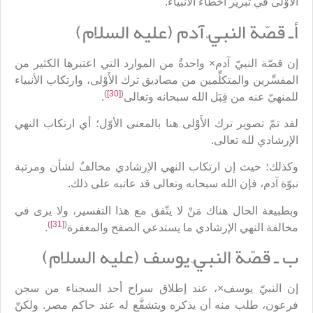
الأَوْلى في تبرير أخطاء الأنبياء.
أـ قصّة النبيّ آدم (عليه السلام)
إن قصّة النبيّ آدم× واحدةٌ من الموارد التي اعتبرها الكثير من
المفسِّرين والمتكلِّمين من مصاديق ترك الأَوْلى، وارتكاب الأنبياء
)
[30]
(
للمنهيّ عنه من قِبَل الله سبحانه وتعالى
.
لقد تمّ تصوير ترك الأَوْلى هنا بالمعنى الأوّل؛ أي ارتكاب النهي
الإرشادي لله تعالى.
وكذلك؛ حيث إن ارتكاب النهي الإرشادي مخالفٌ لشأن ومرتبة
نبوّة آدم، فإن الله سبحانه وتعالى قد عاتبه على ذلك.
وبطبيعة الحال هناك مَنْ لا يتّفق مع هذا التفسير، ولا يرى في
)
[31]
(
مخالفة النهي الإرشادي ما يستدعي الصفح والمغفرة
.
ب ـ قصّة النبيّ يوسف (عليه السلام)
إن النبيّ يوسف×، عند إطلاق سراح أحد السجناء من سجن
فرعون، طلب منه أن يذكره ويتشفَّع له عند حاكم مصر. ولكنّ