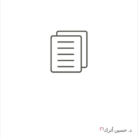
*)
(
د. حسين أترك