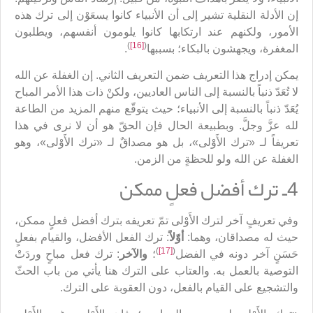
إن الأدلة النقلية تشير إلى أن الأنبياء كانوا يسعَوْن إلى ترك هذه
الأمور، ولكنهم عند ارتكابها كانوا يلومون أنفسهم، ويطلبون
)
[16]
(
المغفرة، ويجهشون بالبكاء؛ بسببها
.
يمكن إدراج هذا التعريف ضمن التعريف الثاني. إن الغفلة عن الله
لا تُعَدّ ذنباً بالنسبة إلى الناس العاديين، ولكنْ ذات هذا الأمر المباح
يُعَدّ ذنباً بالنسبة إلى الأنبياء؛ حيث يتوقّع منهم المزيد من الطاعة
لله عزَّ وجلَّ. وبطبيعة الحال فإن الحقّ هو أن لا نرى في هذا
تعريفاً لـ «ترك الأَوْلى»، بل هو مصداقٌ لـ «ترك الأَوْلى»، وهو
الغفلة عن الله ولو للحظةٍ من الزمن.
4ـ ترك أفضل فعلٍ ممكن
وفي تعريفٍ آخر لترك الأَوْلى تمّ تعريفه بترك أفضل فعلٍ ممكن،
حيث له مصداقان، وهما:
أوّلاً
: ترك الفعل الأفضل، والقيام بفعلٍ
)
[17]
(
حَسَنٍ آخر دونه في الفضل
؛
والآخر
: ترك فعل مباحٍ وردَتْ
التوصية بالعمل به. والعتاب على الترك هنا يأتي من باب الحثّ
والتشجيع على القيام بالفعل، دون العقوبة على الترك.