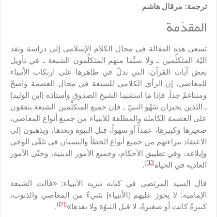
ترجمة: مرقال هاشم
المقدّمة
تسعى هذه المقالة في مجال الكلام الإسلامي إلى دراسة ونقد
آليّة المتكلِّمين ـ ولا سيَّما منهم المتكلِّمون الشيعة ـ في تأويل
بعض آيات القرآن، التي تدلّ في ظاهرها على ارتكاب الأنبياء
للمعاصي. إن الرأي الكلامي للشيعة في مجال العصمة واضحٌ
ومتناغمٌ جداً. فإذا ما استثنينا الشيخ الصدوق وأستاذه (ابن الوليد)
ـ اللذين يجيزان سَهْو النبيّ ـ فإن جميع المتكلِّمين الشيعة يتفقون
على العصمة الكاملة والمطلقة للأنبياء من جميع أنواع المعاصي،
صغيرها وكبيرها، عمداً أو سهواً، قبل النبوة وبعدها، ويذهبون إلى
الاعتقاد ببراءتهم من جميع أنواع الخطأ والنسيان في تلقّي الوحي
وإبلاغه، وفي تطبيق الأحكام، وجميع الأمور الدينية، وحتّى الأمور
)
[1]
(
العادية في الحياة
.
قال السيد المرتضى في كتابه تنزيه الأنبياء: «قالت الشيعة
الإمامية: لا يجوز عليهم [الأنبياء] شيءٌ من المعاصي والذنوب،
)
[2]
(
كبيرةً كانت أو صغيرةً، لا قبل النبوّة ولا بعدها»
.