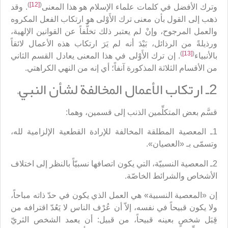
)
[12]
(
وترك الأفضل في كلمات علماء الإسلام هو هذا المعنى
. وقد
ذهب إلى القول بأن معنى ترك الأَوْلى هو ارتكاب الفعل المكروه
والعمل المرجوح، وإنْ لم يعتبر ذلك تخلُّفاً عن القوانين الإلهية،
ورذيلةً من الرذائل، بَيْدَ أنه لم يَرَ ارتكاب هذه الأعمال لائقاً
)
[13]
(
بالأنبياء
. إن ترك الأَوْلى في هذا المعنى يعادل القسم الثاني
من الأقسام الثلاثة المذكورة آنفاً؛ أي إنه من النهي الكراهتي.
2ـ ارتكاب الأعمال المخالفة لشأن النبيّ
قسَّم بعض المتكلِّمين الذنب إلى قسمين، وهما:
1ـ المعصية المطلقة المخالفة للإرادة القطعية الإلزامية لله،
وتسمّى بـ «العصيان».
2ـ المعصية النسبيّة، التي يكون اتصافها نسبيّاً بالنظر إلى اختلاف
الأشخاص والشرائط الخاصّة.
إن «المعصية النسبية» هي العمل الذي يكون في حدّ ذاته مباحاً،
ولا يكون قبيحاً في نفسه، إلاّ أن عُرْف الناس لا يَعُدّ اقترافه من
قِبَل شخصٍ بعينه قبيحاً، من قبيل: أن يعمد الشخص الثريّ