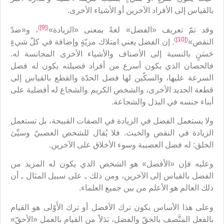
بالقياس إلى الأفراد الآخرين أو الأشياء الأخرى.
)
[9]
(
وقد تمّ تعريف «الفضل» لغةً بمعنى «الزيادة»
، و«ضدّ
)
[10]
(
النقص»
. إن الفضل يعني امتلاك مزيّةٍ وإضافة في كلّ شيءٍ
حَسَنٍ بالنسبة إلى الأصناف والأشياء الأخرى المجانسة له.
فالحصان الذي يكون أسرع من أفراد فصيلته يكون له فضل
السرعة عليها، والسكّين لها فضل الحدّة والقطع بالقياس إلى
قطعة الحديد الأخرى، والشخص الكريم والشجاع له أفضلية على
أبناء جنسه في البذل والشجاعة.
ولا يستعمل الفضل في الزيادة في الصفات القبيحة، بل تستعمل
الزيادة في النقص والخبث. فلا يُقال للشخص العصبيّ وسيِّئ
الخلق: له فضل العصبية وسوء الأخلاق على الآخرين.
وعليه فإن «الأفضل» هو الشخص الذي يكون له المزيد من
الفضل بالقياس إلى الآخرين، ومن ذلك ـ على سبيل المثال ـ أن
ذلك العالم هو الأعلم من بين جميع العلماء.
وعلى هذا الأساس يكون ترك الأفضل أو ترك الأَوْلى هو القيام
بالفعل المتَّصف بالحقّ والفضل، بَدَلاً من القيام بالعمل «الأحقّ»