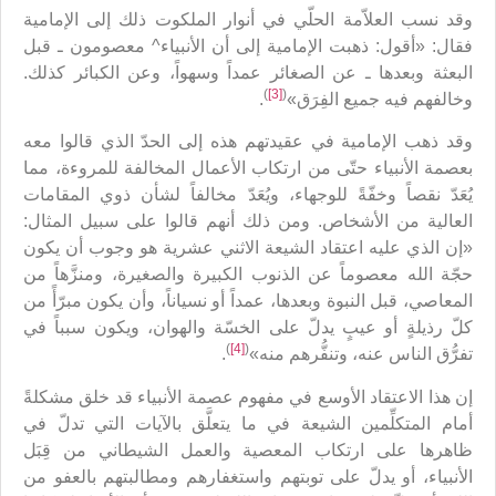
وقد نسب العلاّمة الحلّي في أنوار الملكوت ذلك إلى الإمامية
فقال: «أقول: ذهبت الإمامية إلى أن الأنبياء^ معصومون ـ قبل
البعثة وبعدها ـ عن الصغائر عمداً وسهواً، وعن الكبائر كذلك.
)
[3]
(
وخالفهم فيه جميع الفِرَق»
.
وقد ذهب الإمامية في عقيدتهم هذه إلى الحدّ الذي قالوا معه
بعصمة الأنبياء حتّى من ارتكاب الأعمال المخالفة للمروءة، مما
يُعَدّ نقصاً وخفّةً للوجهاء، ويُعَدّ مخالفاً لشأن ذوي المقامات
العالية من الأشخاص. ومن ذلك أنهم قالوا على سبيل المثال:
«إن الذي عليه اعتقاد الشيعة الاثني عشرية هو وجوب أن يكون
حجّة الله معصوماً عن الذنوب الكبيرة والصغيرة، ومنزَّهاً من
المعاصي، قبل النبوة وبعدها، عمداً أو نسياناً، وأن يكون مبرّأً من
كلّ رذيلةٍ أو عيبٍ يدلّ على الخسّة والهوان، ويكون سبباً في
)
[4]
(
تفرُّق الناس عنه، وتنفُّرهم منه»
.
إن هذا الاعتقاد الأوسع في مفهوم عصمة الأنبياء قد خلق مشكلةً
أمام المتكلِّمين الشيعة في ما يتعلَّق بالآيات التي تدلّ في
ظاهرها على ارتكاب المعصية والعمل الشيطاني من قِبَل
الأنبياء، أو يدلّ على توبتهم واستغفارهم ومطالبتهم بالعفو من