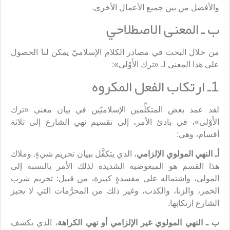
والأفضل من بين جميع الأعمال الأخرى.
ب ـ المعنى الاصطلاحي
من خلال البحث في مصادر الكلام الإسلاميّ يمكن لنا الحصول
على هذا المعنى لـ «ترك الأَوْلى»:
1ـ ارتكاب الفعل المكروه
لقد عمد بعض المتكلِّمين الإسلاميّين في بيان معنى «ترك
الأَوْلى»، في بادئ الأمر، إلى تقسيم نهي الشارع إلى ثلاثة
أقسام، وهي:
أـ النهي المولوي الإلزامي
، الذي يتكفَّل ببيان تحريم شيءٍ. وملاك
هذا القسم هو المبغوضية الشديدة لذلك الأمر بالنسبة إلى
المولى، واشتماله على مفسدةٍ كبيرة، من قبيل: تحريم شرب
الخمر، والزنا، والكذب، وغير ذلك من المحرَّمات التي لا يجيز
الشارع ارتكابها.
ب ـ النهي المولوي غير الإلزامي أو نهي الكراهة
، الذي يكشف