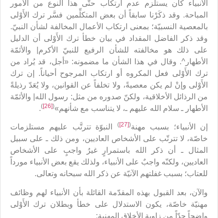
الأنبياء كان يستلزم عدم ارتكاب حتّى هذا النوع من الأمور
المباحة. وقد ذكَرْنا سابقاً أن بعض المتكلِّمين فسَّر ترك الأَوْلى
بالمعصية النسبيّة؛ بمعنى ارتكاب الأعمال المخالفة لشأن النبيّ.
وقد ذكر الفاضل المقداد في بيان خطأ ترك الأَوْلى أن الدليل
على ذلك هو مخالفته للشأن الرفيع للنبيّ الأكرم| والأئمّة
الأطهار^. وقال في هذا الشأن ما مضمونه: «أجل، قد يُراد من
ترك الأَوْلى فعل المكروه أو ارتكاب المرجوح أحياناً. إن ترك
الأَوْلى وإنْ لم يكن معصيةً، ولا تخلفاً عن القوانين، ولا يُعَدّ رذيلةً
من الرذائل الأخلاقية، ولكنّ صدوره من مثل: رسول الله| والأئمّة
)
[26]
(
الأطهار ـ سلام الله عليهم ـ، لا يتناسب مع شأنهم»
.
)
[27]
(
إن الأنبياء؛ بسبب مهنة
النبوّة تترتَّب عليهم مستلزمات
خاصّة، لا تترتّب على الأشخاص العاديين، ومن ذلك ـ على سبيل
المثال ـ أن ذكر الله باستمرارٍ غيرُ واجبٍ على الأشخاص
العاديين، ولكنّه واجبٌ على الأنبياء، ولذلك يقع بعض الأنبياء مورداً
للعتاب؛ بسبب غفلتهم الآنيّة عن ذكر الله سبحانه وتعالى.
والآن، بعد القبول بهذه المقدّمة القائلة بأن الأنبياء لهم وظائف
مهنيّة خاصّة، يكون الاستدلال على خطأ وبطلان ترك الأَوْلى
واضحاً جدّاً من زاوية الأخلاق المهنية: