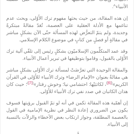
الأنبياء^.
إن هذه المقالة، من حيث بحثها مفهوم ترك الأَوْلى، وبحث عدم
تناغمها مع الأدلة العقلية على العصمة، تُعَدّ مقالةً مبتكرةً
وجديدة، ولم يتمّ التعرُّض لهذه المسألة حتّى الآن بشكلٍ مباشر
في مقالةٍ أو فصلٍ من كتابٍ في موضوع الكلام الإسلامي.
وقد عمد المتكلِّمون الإسلاميّون بشكلٍ رئيس إلى تلقّي آلية ترك
الأَوْلى بالقبول، وقاموا بتوظيفها في تبرير أعمال الأنبياء.
والمقالة الوحيدة التي تعرَّضَتْ لمسألة ترك الأَوْلى بشكلٍ مباشر
هي مقالةٌ بعنوان «الإمام الرضا× وترك الأنبياء للأَوْلى في القرآن
)
[7]
(
)
[6]
(
الكريم»
، لكاتبَيْها: احتشامي نيا؛ وخوش رفتار»
؛ حيث كان
هذان الكاتبان في صدد نفي ترك الأنبياء للأَوْلى.
إن أهمّية هذه المقالة تكمن في أنه لو تمّ القبول برؤيتها فسوف
يكون من الضروري إعادة النظر في نظرية الإمامية في القول
بالعصمة المطلقة، وجواز ارتكاب بعض الأخطاء والزلاّت بالنسبة
إلى الأنبياء.