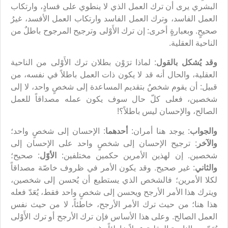
البشري يرى أن ترك العمل الذي لا ينطوي على فسادٍ، وارتكاب
العمل الفاسد، وترك العمل الفاسد وارتكاب العمل الأفسد، غيرُ
صحيحٍ. وبعبارةٍ أخرى: إن ترك الأَوْلى وترجيح المرجوح باطلٌ من
الناحية العقلية.
وقد يُشكل بالقول
: لماذا ترَوْن بطلان ترك الأَوْلى من الناحية
العقلية، والحال أنه قد لا يكون ذات العمل باطلاً في نفسه، من
قبيل: أن يقوم شخصٌ بتقديم المساعدة إلى شخصٍ واحد، لا إلى
شخصين، فعلى كلّ حال سوف يكون عمله مصداقاً للعمل
الصالح، والإحسان ليس باطلاً؟!
والجواب
: يوجد هنا أمران:
أحدهما
: الإحسان إلى شخصٍ واحد؛
والآخر
: ترجيح الإحسان إلى شخصٍ واحد على الإحسان إلى
شخصين. إن لهذين الأمرين حكمين مختلفين:
الأوّل
: صحيح؛
والثاني
: غير صحيح. وقد يكون الأمر في ظروف خاصّة مصداقاً
لكلا الأمرين؛ فالشخص الذي يستطيع أن يُحسن إلى شخصين،
ويترك هذا الأمر الأرجح ويحسن إلى شخصٍ واحد فقط، يُعَدّ فعله
هذا هنا؛ من حيث ترك الأمر الأرجح، خاطئاً، لا من حيث نفس
العمل الصالح. وعلى هذا الأساس فإن ترك الأرجح أو ترك الأَوْلى