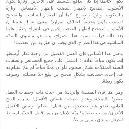
يكون خاطئاً إذا كان بدافع التسلُّط على الآخرين. وتارةً يكون
الأسلوب الصحيح لإظهار الغضب بإظهار الامتعاض؛ وتارةً
بالسكوت؛ وتارةً بالصراخ. كما أن المقدار المناسب والصحيح
للغضب يكون مختلفاً باختلاف الموارد؛ بمعنى أننا لو علمنا أن
الأسلوب الصحيح لإظهار الغضب يكمن في الصراخ يتعيّن علينا
بعد ذلك دراسة نسبة هذا الصراخ، وما هو مستوى الشدّة
المناسبة في هذا الصراخ، الذي يجب أن نعبّر به عن الغضب؟
وعلى هذا الأساس فإن العمل الفضيل من وجهة نظر أرسطو
إنما يكون مباحاً لذاته إذا اشتمل على جميع الخصائص والصفات
الستّة المتقدِّمة بشكلٍ صحيح. فلو أن عملاً مباحاً لم يتمّ القيام به
في إحدى خصائصه بشكلٍ صحيح لن يبلغ حدّ فضيلته، وسوف
يكون رذيلةً.
ومن هنا فإن الفضيلة والرذيلة من حيث ذات وصفات العمل
معقودٌ بالصحة وعدم الصحّة؛ فبعض الأفعال؛ بسبب القبح
الذاتي، تغدو غير صحيحةٍ، من قبيل: الظلم؛ وبعض الأفعال
الأخرى؛ بسبب صفة وكيفيّة الإتيان بها، من قبيل: الحبّ المفرط
للطفل، والذي يسمى تدليلاً.