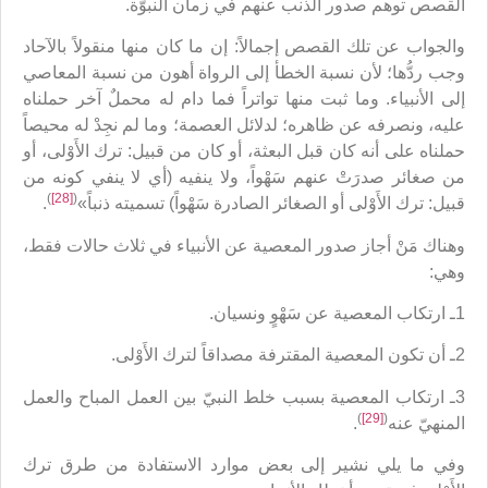
القصص توهم صدور الذنب عنهم في زمان النبوّة.
والجواب عن تلك القصص إجمالاً: إن ما كان منها منقولاً بالآحاد
وجب ردُّها؛ لأن نسبة الخطأ إلى الرواة أهون من نسبة المعاصي
إلى الأنبياء. وما ثبت منها تواتراً فما دام له محملٌ آخر حملناه
عليه، ونصرفه عن ظاهره؛ لدلائل العصمة؛ وما لم نجِدْ له محيصاً
حملناه على أنه كان قبل البعثة، أو كان من قبيل: ترك الأَوْلى، أو
من صغائر صدرَتْ عنهم سَهْواً، ولا ينفيه (أي لا ينفي كونه من
)
[28]
(
قبيل: ترك الأَوْلى أو الصغائر الصادرة سَهْواً) تسميته ذنباً»
.
وهناك مَنْ أجاز صدور المعصية عن الأنبياء في ثلاث حالات فقط،
وهي:
1ـ ارتكاب المعصية عن سَهْوٍ ونسيان.
2ـ أن تكون المعصية المقترفة مصداقاً لترك الأَوْلى.
3ـ ارتكاب المعصية بسبب خلط النبيّ بين العمل المباح والعمل
)
[29]
(
المنهيّ عنه
.
وفي ما يلي نشير إلى بعض موارد الاستفادة من طرق ترك