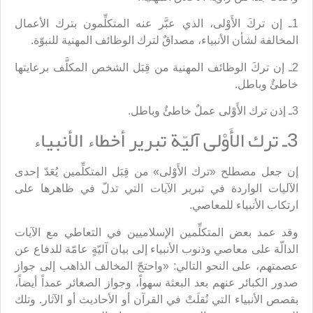
1ـ إن تركَ الأَوْلى، الذي عبَّر عنه المتكلِّمون بترك الأعمال
المخالفة لشأن الأنبياء، مصداقٌ لترك الوظائف المهنية للنبوّة.
2ـ إن تركَ الوظائف المهنية من قِبَل الشخص المكلَّف برعايتها
خاطئٌ وباطل.
3ـ إذن ترك الأَوْلى عملٌ خاطئٌ وباطل.
3ـ ترك الأَوْلى آليّة تبرير أخطاء الأنبياء
إن جعل مصطلح «ترك الأَوْلى» من قِبَل المتكلِّمين يُعَدّ إحدى
الآليات الواردة في تبرير الآيات التي تدلّ في ظاهرها على
ارتكاب الأنبياء للمعاصي.
وقد عمد بعض المتكلِّمين الإسلاميين في التعاطي مع الآيات
الدالّة على معاصي وذنوب الأنبياء إلى بيان آليّةٍ عامّة للدفاع عن
عصمتهم، على النحو التالي: «واحتجّ المخالف الذاهب إلى جواز
صدور الكبائر عنهم بعد البعثة سهواً، وجواز الصغائر عمداً أيضاً،
بقصص الأنبياء التي نُقلَتْ في القرآن أو الأحاديث أو الآثار. وتلك