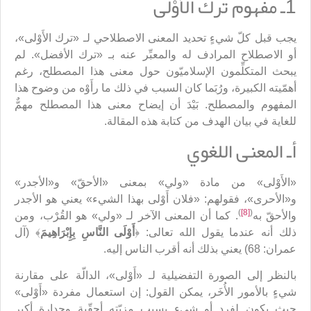
1ـ مفهوم ترك الأَوْلى
يجب قبل كلّ شيءٍ تحديد المعنى الاصطلاحي لـ «ترك الأَوْلى»،
أو الاصطلاح المرادف له والمعبِّر عنه بـ «ترك الأفضل». لم
يبحث المتكلِّمون الإسلاميّون حول معنى هذا المصطلح، رغم
أهمّيته الكبيرة، ورُبَما كان السبب في ذلك ما رأَوْه من وضوح هذا
المفهوم والمصطلح. بَيْدَ أن إيضاح معنى هذا المصطلح مهمٌّ
للغاية في بيان الهدف من كتابة هذه المقالة.
أـ المعنى اللغوي
«الأَوْلى» من مادة «ولي» بمعنى «الأحقّ» و«الأجدر»
و«الأحرى»، فقولهم: «فلان أَوْلى بهذا الشيء» يعني هو الأجدر
)
[8]
(
والأحقّ به
. كما أن المعنى الآخر لـ «ولي» هو القُرْب، ومن
ذلك أنه عندما يقول الله تعالى: ﴿
أَوْلَى النَّاسِ بِإِبْرَاهِيمَ
﴾ (آل
عمران: 68) يعني بذلك أنه أقرب الناس إليه.
بالنظر إلى الصورة التفضيلية لـ «أَوْلى»، الدالّة على مقارنة
شيءٍ بالأمور الأُخَر، يمكن القول: إن استعمال مفردة «أَوْلى»
حيث يكون لفردٍ أو شيءٍ بسبب مزيّته أحقّية وجدارة أكبر