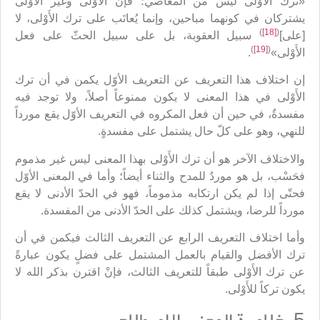
«ترك الأَوْلى ليس من المعاصي؛ فإن الأَوْلى وغير الأَوْلى
يشتركان في كونهما مباحين، وإنما يُعاتَب على ترك الأَوْلى، لا
)
[18]
(
[على]
سبيل العقوبة، بل على سبيل الحثّ على فعل
)
[19]
(
الأَوْلى»
.
إن اختلاف هذا التعريف عن التعريف الأوّل يكمن في أن ترك
الأَوْلى في هذا المعنى لا يكون ممنوعاً أصلاً، ولا توجد فيه
مفسدةٌ، في حين أن فعل المكروه في التعريف الأوّل يقع مورداً
للنهي، وهو على كلّ حال يشتمل على مفسدةٍ.
والاختلاف الآخر هو أن ترك الأَوْلى بهذا المعنى ليس غير مذموم
فحَسْب، بل هو موردٌ للمدح والثناء أيضاً؛ وأما في المعنى الأوّل
فحتّى إذا لم يكن ارتكابه مذموماً، فهو في الحدّ الأدنى لا يقع
مورداً للرضا، ويشتمل كذلك على الحدّ الأدنى من المفسدة.
وأما اختلاف التعريف الرابع عن التعريف الثالث فيكمن في أن
ترك الأفضل والقيام بالعمل المشتمل على فضلٍ يكون عبارةً
عن ترك الأَوْلى طبقاً للتعريف الثالث، فإنْ اقترن بذكر الله لا
يكون تركاً للأَوْلى.
5ـ خلاصة المعنى الاصطلاحي