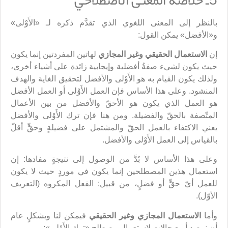
بالنظر إلى المعنى اللغوي الذي تقدَّم ذكره لـ «الأَوْلى»
و«الأفضل» يمكن القول:
إن
الاستعمال الحقيقي وغير المجازي
لهاتين المفردتين إنما يكون
حيث يكون لشيء صفةُ أفضلية وإيجابية زائدة على أشياء أخرى،
ولذلك يكون القيام به هو الأَوْلى والأفضل لتحقيق الغاية والهدف
المنشود. وعلى هذا الأساس فإن العمل الأَوْلى أو العمل الأفضل
هو العمل الذي يكون هو الأحقّ والأفضل من بين الأعمال
المتّصفة بالحقّ والفضيلة. ومن هنا فإن ترك الأَوْلى والأفضل
يعني الاكتفاء بالعمل الحقّ والمشتمل على فضيلةٍ وحقٍّ أقلّ
بالقياس إلى العمل الأَوْلى والأفضل.
وعلى هذا الأساس لا بُدَّ من الوصول إلى نتيجةٍ مفادها: إن
استعمال هذين المصطلحين إنما يكون في موردٍ حيث لا يكون
للعمل أيّ حقٍّ أو فضلٍ، من قبيل: الفعل المكروه (التعريف
الأوّل).
وأما
الاستعمال المجازي وغير الحقيقي
فيمكن لنا وبشكلٍ عام
أن نرصد أربع حالاتٍ لاستعمال مصطلح «ترك الأَوْلى»: