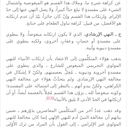
عن كراهة شيءٍ ما. وملاك هذا القسم هو المبغوضية واشتمال
الشيء على مفسدةٍ لا تبلغ حدّاً كبيراً، ولا يصل النهي عنها إلى حدّ
الإلزام. وارتكاب هذا القسم وإنْ كان جائزاً، بَيْدَ أن عدم ارتكابه
هو الأفضل، من قبيل: كراهة تناول الطعام على جنابةٍ.
ج ـ النهي الإرشادي
، الذي لا يكون ارتكابه مبغوضاً، ولا ينطوي
على مفسدةٍ أو حسابٍ وعقابٍ أخروي، ولكنه ينطوي على
مفسدةٍ دنيوية وآنية.
يذهب هؤلاء المتكلِّمون إلى الاعتقاد بأن ارتكاب الأنبياء للنهي
المولوي التحريمي المبغوض للشارع ـ والذي ينطوي على
مفسدةٍ أخروية ودنيوية ـ مُخِلٌّ بعصمتهم، ولكنْ لا إشكال في
مخالفة النهي الإرشادي. ولم يتحدَّثْ هؤلاء عن مخالفة النهي
الكراهتي، ولكنْ يبدو أنهم ـ بالنظر إلى اشتماله على المفسدة؛
وكونه مبغوضاً لله ـ يرَوْن هذا القسم مُخِلاًّ بالعصمة أيضاً، أو أن
)
[11]
(
ارتكابها في الحدّ الأدنى لا يليق بالأنبياء
.
وقد ذهب عددٌ آخر من المتكلِّمين المعاصرين بدَوْرهم ـ ضمن
بيانهم أن مخالفة النبيّ آدم للنهي الإلهي إنما كان مخالفةً للنهي
المولوي غير الإلزامي ـ إلى القول بأن المراد من ترك الأَوْلى