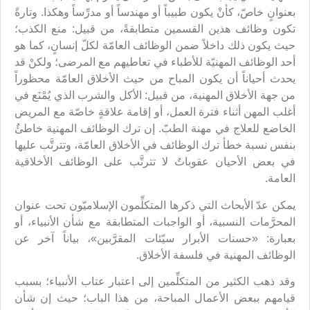
بعنوانٍ خاصّ، كأنْ يكون طبيباً أو مهندساً أو مدرِّساً وهكذا. وتارةً
تكون وظائف هذين القسمين متطابقةً، من قبيل: منع الكذب؛
حيث يكون ذلك داخلاً ضمن الوظائف العامّة لكلّ إنسانٍ، كما هو
أحد الوظائف المهنيّة للأطباء في تعاطيهم مع المرضى؛ ولكنْ قد
يحدث أحياناً أن يكون المباح من حيث الأخلاق العامّة محظوراً
من جهة الأخلاق المهنية، من قبيل: الأكل والشرب الذي يُمْنَع في
أغلب المهن أثناء فترة العمل، أو إقامة علاقةٍ خاصّة مع المريض
الخاضع للعلاج في مهنة الطبّ. إن ترك الوظائف المهنية خاطئٌ
بنفس نسبة خطأ ترك الوظائف في الأخلاق العامّة، وتترتَّب عليها
في بعض الأحيان عقوباتٌ لا تترتَّب على الوظائف الأخلاقية
العامة.
يمكن عدّ الأبحاث التي ذكرها المتكلِّمون الإسلاميّون تحت عنوان
المحرَّمات النسبية، أو الواجبات المتطابقة مع شأن الأنبياء، أو
بعبارة: «حسنات الأبرار سيّئات المقرَّبين»، بياناً آخر عن
الوظائف المهنية في فلسفة الأخلاق.
وقد ذهب الكثير من المتكلِّمين إلى اعتبار عتاب الأنبياء؛ بسبب
قيامهم ببعض الأعمال المباحة، من هذا الباب؛ حيث إن شأن