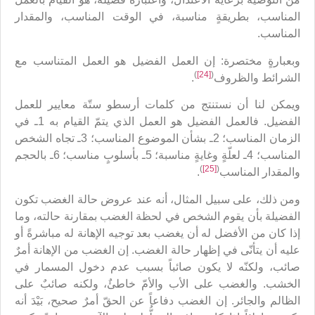
المناسب، بطريقةٍ مناسبة، في الوقت المناسب، والمقدار
المناسب.
وبعبارةٍ مختصرة: إن العمل الفضيل هو العمل المتناسب مع
)
[24]
(
الشرائط والظروف
.
ويمكن لنا أن نستنتج من كلمات أرسطو ستّة معايير للعمل
الفضيل. فالعمل الفضيل هو العمل الذي يتمّ القيام به 1ـ في
الزمان المناسب؛ 2ـ بشأن الموضوع المناسب؛ 3ـ تجاه الشخص
المناسب؛ 4ـ لعلّةٍ وغايةٍ مناسبة؛ 5ـ بأسلوبٍ مناسب؛ 6ـ بالحجم
)
[25]
(
والمقدار المناسب
.
ومن ذلك، على سبيل المثال، أنه عند عروض حالة الغضب تكون
الفضيلة بأن يقوم الشخص في لحظة الغضب بمقارنة حالته، وما
إذا كان من الأفضل له أن يغضب بعد توجيه الإهانة له مباشرةً أو
عليه أن يتأنّى في إظهار حالة الغضب. إن الغضب من الإهانة أمرٌ
صائب، ولكنّه لا يكون صائباً بسبب عدم دخول المسمار في
الخشب. والغضب على الأب والأمّ خاطئٌ، ولكنه صائبٌ على
الظالم والجائر. إن الغضب دفاعاً عن الحقّ أمرٌ صحيح، بَيْدَ أنه