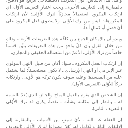
وعلى هذا الأساس، فإن التعريف الاصطلاحي الرابع هو الأصحّ،
بالمقارنة إلى التعاريف الأخرى. ويجب اعتبار التعريف الأوّل، أي
ارتكاب المكروه استعمالاً مجازيّاً لترك الأَوْلى؛ لأن ارتكاب
المكروهات ليس من ترك الأَوْلى، ولا ينطوي فعل المكروه على
أيّ فضلٍ أو كمالٍ أبداً.
ويبدو أن بالإمكان الجمع بين كافّة هذه التعريفات الأربعة، وذلك
من خلال القول بأن كلّ واحدٍ من هذه التعريفات يبيِّن قسماً
خاصاً من ترك الأَوْلى، الأعمّ من استعماله الحقيقي والمجازي.
إن ارتكاب الفعل المكروه ـ سواء أكان من قبيل: النهي المولوي
غير الإلزامي أو النهي الإرشادي ـ لا يكون مستحسناً؛ لما يشتمل
عليه من المفسدة؛ وعليه سوف يكون تركه هو الأَوْلى، وارتكابه
تركاً للأَوْلى (التعريف الأول).
إن الشخص الذي يقوم بالعمل المباح والجائز، الذي يُعَدّ بالنسبة
له ـ بالنظر إلى مكانته وشأنه ـ نقصاً، يكون قد ترك الأَوْلى
(التعريف الثاني).
إن الغفلة عن الله ـ لأيّ سببٍ من الأسباب ـ بالمقارنة إلى
الالتفات التامّ والكامل له، تُعَدّ مصداقاً لترك الأَوْلى (التعريف