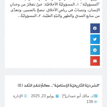
"المسؤوليّة": ١ـ المسؤوليّةُ الأخلاقيّة: عينٌ تتفجّرُ من وجدانِ
الإنسان، وتنسابُ في رياضِ الأخلاق، تنضحُ بالضمير، وتتغذّى
من منابعِ الصدقِ والطهرِ والنيّةِ الطيّبة. ٢ـ المسؤوليّةُ...
“السّرديّة التّاريخيّة الإسلاميّة”.. معالمٌ لنقدِ النّقد (٤)
د. مالك أبو حمدان[*]
يوليو 23, 2025
الإدارة
139