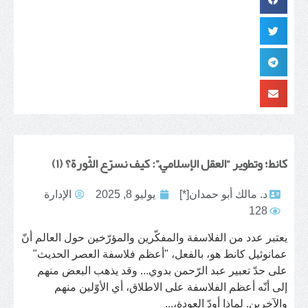
كانط؛ وتطوير “العقل الإسلاميّ”: كيف نسرّع الثّورة؟ (١)
د. مالك أبو حمدان[*]
يوليو 8, 2025
الإدارة
128
يعتبر عدد من الفلاسفة والمفكّرين والمؤرّخين حول العالم أنّ
عمانوئيل كانط هو، بالفعل، "أعظم فلاسفة العصر الحديث"
على حدّ تعبير عبد الرّحمن بدوي... وقد يذهب البعض منهم
إلى أنّه أعظم الفلاسفة على الاطلاق، أي الأوّلين منهم
والآخرين. لماذا أودّ العودة،...