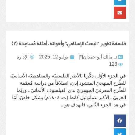
فلسفة تطوير “البحث الإسلاميّ” وأخواته، أمثلة مُساعِدة (٢)
د. مالك أبو حمدان[*]
يوليو 12, 2025
الإدارة
123
في الجزء الأوّل، ذكّرنا بالأطر الفلسفيّة والمفاهيميّة الأساسيّة
للطّرح المنهجيّ المنشود إذن، انطلاقاً من دراسة مُعمّقة
للطّرح المعرفيّ الجوهريّ لدى الفيلسوف الألمانيّ ـ وربّما
الغربيّ ـ الأكبر عمانوئيل كانط (ت. ١٨٠٤م) بشكل خاصّ. أمّا
في هذا الجزء الثّاني، فالهدف هو...