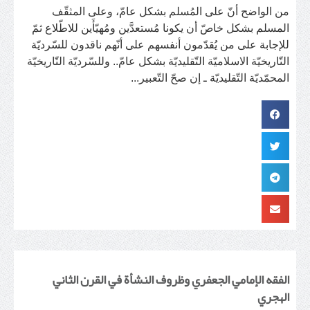
من الواضح أنّ على المُسلم بشكل عامّ، وعلى المثقّف
المسلم بشكل خاصّ أن يكونا مُستعدَّين ومُهيّأَين للاطّلاع ثمّ
للإجابة على من يُقدّمون أنفسهم على أنّهم ناقدون للسّرديّة
التّاريخيّة الاسلاميّة التّقليديّة بشكل عامّ.. وللسّرديّة التّاريخيّة
المحمّديّة التّقليديّة ـ إن صحّ التّعبير...
الفقه الإمامي الجعفري وظروف النشأة في القرن الثاني
الهجري